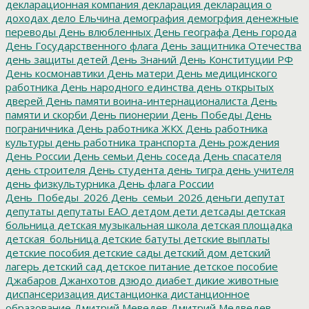
декларационная компания
декларация
декларация о
доходах
дело Ельчина
демография
демогрфия
денежные
переводы
День влюбленных
День географа
День города
День Государственного флага
День защитника Отечества
день защиты детей
День Знаний
День Конституции РФ
День космонавтики
День матери
День медицинского
работника
День народного единства
день открытых
дверей
День памяти воина-интернационалиста
День
памяти и скорби
День пионерии
День Победы
День
пограничника
День работника ЖКХ
День работника
культуры
день работника транспорта
День рождения
День России
День семьи
День соседа
День спасателя
день строителя
День студента
день тигра
день учителя
день физкультурника
День флага России
День_Победы_2026
День_семьи_2026
деньги
депутат
депутаты
депутаты ЕАО
детдом
дети
детсады
детская
больница
детская музыкальная школа
детская площадка
детская_больница
детские батуты
детские выплаты
детские пособия
детские сады
детский дом
детский
лагерь
детский сад
детское питание
детское пособие
Джабаров
Джанхотов
дзюдо
диабет
дикие животные
диспансеризация
дистанционка
дистанционное
образование
Дмитрий Меведев
Дмитрий Медведев