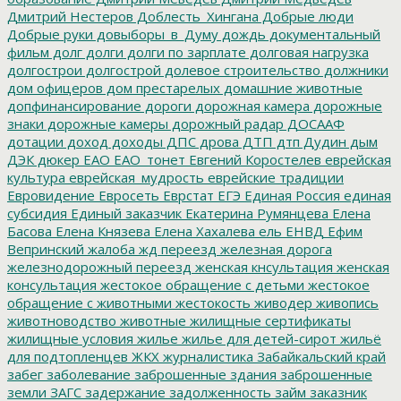
Дмитрий Нестеров
Доблесть_Хингана
Добрые люди
Добрые руки
довыборы_в_Думу
дождь
документальный
фильм
долг
долги
долги по зарплате
долговая нагрузка
долгострои
долгострой
долевое строительство
должники
дом офицеров
дом престарелых
домашние животные
допфинансирование
дороги
дорожная камера
дорожные
знаки
дорожные камеры
дорожный радар
ДОСААФ
дотации
доход
доходы
ДПС
дрова
ДТП
дтп
Дудин
дым
ДЭК
дюкер
ЕАО
ЕАО_тонет
Евгений Коростелев
еврейская
культура
еврейская_мудрость
еврейские традиции
Евровидение
Евросеть
Еврстат
ЕГЭ
Единая Россия
единая
субсидия
Единый заказчик
Екатерина Румянцева
Елена
Басова
Елена Князева
Елена Хахалева
ель
ЕНВД
Ефим
Вепринский
жалоба
жд переезд
железная дорога
железнодорожный переезд
женская кнсультация
женская
консультация
жестокое обращение с детьми
жестокое
обращение с животными
жестокость
живодер
живопись
животноводство
животные
жилищные сертификаты
жилищные условия
жилье
жилье для детей-сирот
жильё
для подтопленцев
ЖКХ
журналистика
Забайкальский край
забег
заболевание
заброшенные здания
заброшенные
земли
ЗАГС
задержание
задолженность
займ
заказник