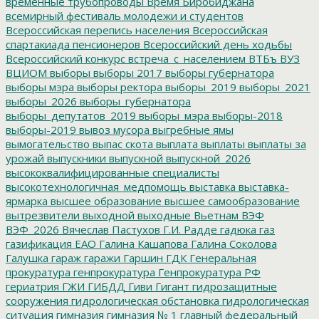
временные трубопроводы
Время Биробиджана
всемирный фестиваль молодежи и студентов
Всероссийская перепись населения
Всероссийская
спартакиада пенсионеров
Всероссийский день ходьбы
Всероссийский конкурс
встреча_с_населением
ВТБъ
ВУЗ
ВЦИОМ
выборы
выборы 2017
выборы губернатора
выборы мэра
выборы ректора
выборы_2019
выборы_2021
выборы_2026
выборы_губернатора
выборы_депутатов_2019
выборы_мэра
выборы-2018
выборы-2019
вывоз мусора
выгребные ямы
вымогательство
выпас скота
выплата
выплаты
выплаты за
урожай
выпускники
выпускной
выпускной_2026
высококвалифицированные специалисты
высокотехнологичная_медпомощь
выставка
выставка-
ярмарка
высшее образование
высшее самообразование
вытрезвители
выходной
выходные
Вьетнам
ВЭФ
ВЭФ_2026
Вячеслав Пастухов
Г.И. Радде
гадюка
газ
газификация ЕАО
Галина Кашапова
Галина Соколова
Галушка
гараж
гаражи
Гаршин
ГДК
Генеральная
прокуратура
генпрокуратура
Генпрокуратура РФ
гериатрия
ГЖИ
ГИБДД
Гиви
Гигант
гидрозащитные
сооружения
гидрологическая обстановка
гидрологическая
ситуация
гимназия
гимназия № 1
главный федеральный