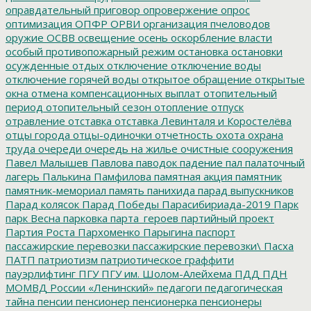
оправдательный приговор
опровержение
опрос
оптимизация
ОПФР
ОРВИ
организация пчеловодов
оружие
ОСВВ
освещение
осень
оскорбление власти
особый противопожарный режим
остановка
остановки
осужденные
отдых
отключение
отключение воды
отключение горячей воды
открытое обращение
открытые
окна
отмена компенсационных выплат
отопительный
период
отопительный сезон
отопление
отпуск
отравление
отставка
отставка Левинталя и Коростелёва
отцы города
отцы-одиночки
отчетность
охота
охрана
труда
очереди
очередь на жилье
очистные сооружения
Павел Малышев
Павлова
паводок
падение
пал
палаточный
лагерь
Палькина
Памфилова
памятная акция
памятник
памятник-мемориал
память
панихида
парад выпускников
Парад колясок
Парад Победы
Парасибириада-2019
Парк
парк Весна
парковка
парта_героев
партийный проект
Партия Роста
Пархоменко
Парыгина
паспорт
пассажирские перевозки
пассажирские перевозки\
Пасха
ПАТП
патриотизм
патриотическое граффити
пауэрлифтинг
ПГУ
ПГУ им. Шолом-Алейхема
ПДД
ПДН
МОМВД России «Ленинский»
педагоги
педагогическая
тайна
пенсии
пенсионер
пенсионерка
пенсионеры