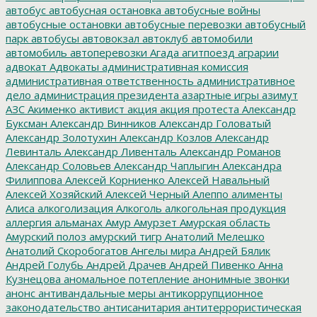
автобус
автобусная остановка
автобусные войны
автобусные остановки
автобусные перевозки
автобусный
парк
автобусы
автовокзал
автоклуб
автомобили
автомобиль
автоперевозки
Агада
агитпоезд
аграрии
адвокат
Адвокаты
административная комиссия
административная ответственность
административное
дело
администрация президента
азартные игры
азимут
АЗС
Акименко
активист
акция
акция протеста
Александр
Буксман
Александр Винников
Александр Головатый
Александр Золотухин
Александр Козлов
Александр
Левинталь
Александр Ливенталь
Александр Романов
Александр Соловьев
Александр Чаплыгин
Александра
Филиппова
Алексей Корниенко
Алексей Навальный
Алексей Хозяйский
Алексей Черный
Алеппо
алименты
Алиса
алкоголизация
Алкоголь
алкогольная продукция
аллергия
альманах
Амур
Амурзет
Амурская область
Амурский полоз
амурский тигр
Анатолий Мелешко
Анатолий Скоробогатов
Ангелы мира
Андрей Бялик
Андрей Голубь
Андрей Драчев
Андрей Пивенко
Анна
Кузнецова
аномальное потепление
анонимные звонки
анонс
антивандальные меры
антикоррупционное
законодательство
антисанитария
антитеррористическая