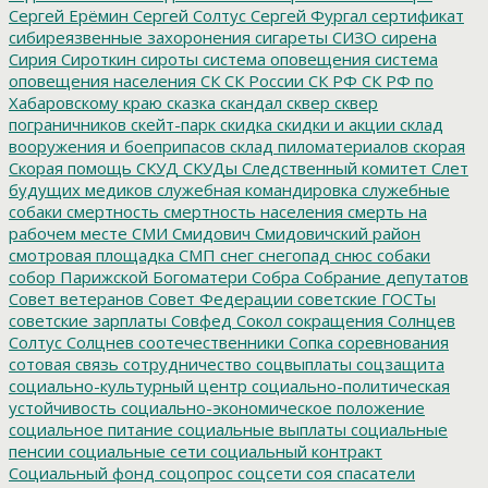
Сергей Ерёмин
Сергей Солтус
Сергей Фургал
сертификат
сибиреязвенные захоронения
сигареты
СИЗО
сирена
Сирия
Сироткин
сироты
система оповещения
система
оповещения населения
СК
СК России
СК РФ
СК РФ по
Хабаровскому краю
сказка
скандал
сквер
сквер
пограничников
скейт-парк
скидка
скидки и акции
склад
вооружения и боеприпасов
склад пиломатериалов
скорая
Скорая помощь
СКУД
СКУДы
Следственный комитет
Слет
будущих медиков
служебная командировка
служебные
собаки
смертность
смертность населения
смерть на
рабочем месте
СМИ
Смидович
Смидовичский район
смотровая площадка
СМП
снег
снегопад
снюс
собаки
собор Парижской Богоматери
Собра
Собрание депутатов
Совет ветеранов
Совет Федерации
советские ГОСТы
советские зарплаты
Совфед
Сокол
сокращения
Солнцев
Солтус
Солцнев
соотечественники
Сопка
соревнования
сотовая связь
сотрудничество
соцвыплаты
соцзащита
социально-культурный центр
социально-политическая
устойчивость
социально-экономическое положение
социальное питание
социальные выплаты
социальные
пенсии
социальные сети
социальный контракт
Социальный фонд
соцопрос
соцсети
соя
спасатели