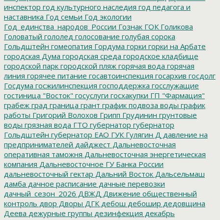
инспектор
год культурного наследия
год педагога и
наставника
Год семьи
Год экологии
Год_единства_народов_России
Гознак
ГОК
Голикова
Головатый
гололед
голосование
голубая сорока
Гольдштейн
гомеопатия
Гордума
горки
горки на Арбате
городская Дума
городская среда
городское кладбище
городской парк
городской пляж
горячая вода
горячая
линия
горячее питание
госавтоинспекция
госархив
госдолг
Госдума
госжилинспекция
господдержка
госслужащие
гостиница "Восток"
госуслуги
госхакупки
ГП "Фармация"
грабеж
град
граница
грант
график подвоза воды
график
работы
Григорий Волохов
Грипп
Грудинин
грунтовые
воды
грязная вода
ГТО
губернатор
губернатор
Гольдштейн
губернатор ЕАО
ГУК
Гулягин
Д
давление на
предпринимателей
дайджест
Дальневосточная
оперативная таможня
Дальневосточная энергетическая
компания
Дальневосточное ГУ Банка России
дальневосточный гектар
Дальний Восток
Дальсельмаш
дамба
дачное расписание
дачные перевозки
дачный_сезон_2026
ДВЖД
Движение общественный
контроль
двор
Дворы
ДГК
дебош
дебошир
дедовщина
Деева
дежурные группы
дезинфекция
декабрь