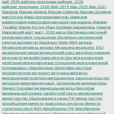
май_2026
майские праздники
майские_2026
майские_праздники_2026
МАК-2019
Мак-2020
Мак-2021
Макаров
Максим Акимов
Максим Семенов
Максим Шупиков
макулатура
Мама-предприниматель
Мамедов
маммография
мамография
мандарин
мандарины
Марвин
Токайер
Мария Костюк
Марк Кауфман
маркировка товаров
Марковский
март
март_2026
маска
Масленица
масочный
режим
массовое сокращение
Матвиенко
материнский
капитал
маткапитал
Махинько
Маяк
МВД
медаль
Медведев
медведь
медики
Медицина
медицина_ЕАО
медицинские маски
медицинский класс
медоборудование
медосмотр
медработники
медсестры
международная
делегация
международные отношения
международный
полумарафон «Биробиджан-Валдгейм»
местные
производители
метеорит
методика
мигранты
миграционная политика
миграционное законодательство
миграция
микрофинансовые_организации
миллиардеры
Минвостокразвития
минеральная вода
Минздрав
минимальный размер заработной платы
минирование
министерство образования и науки РФ
Министерство
просвещения
министр природных ресурсов
Министр
строительства и ЖКХ
Минобороны РФ
Минобрнауки
Минприроды
минпромторг
Минпросвещения
Минстрой