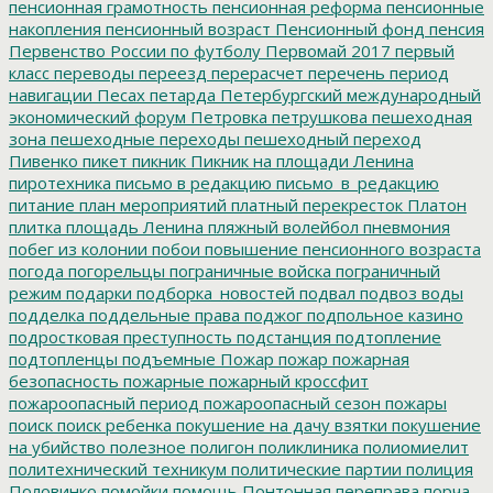
пенсионная грамотность
пенсионная реформа
пенсионные
накопления
пенсионный возраст
Пенсионный фонд
пенсия
Первенство России по футболу
Первомай 2017
первый
класс
переводы
переезд
перерасчет
перечень
период
навигации
Песах
петарда
Петербургский международный
экономический форум
Петровка
петрушкова
пешеходная
зона
пешеходные переходы
пешеходный переход
Пивенко
пикет
пикник
Пикник на площади Ленина
пиротехника
письмо в редакцию
письмо_в_редакцию
питание
план мероприятий
платный перекресток
Платон
плитка
площадь Ленина
пляжный волейбол
пневмония
побег из колонии
побои
повышение пенсионного возраста
погода
погорельцы
пограничные войска
пограничный
режим
подарки
подборка_новостей
подвал
подвоз воды
подделка
поддельные права
поджог
подпольное казино
подростковая преступность
подстанция
подтопление
подтопленцы
подъемные
Пожар
пожар
пожарная
безопасность
пожарные
пожарный кроссфит
пожароопасный период
пожароопасный сезон
пожары
поиск
поиск ребенка
покушение на дачу взятки
покушение
на убийство
полезное
полигон
поликлиника
полиомиелит
политехнический техникум
политические партии
полиция
Половинко
помойки
помощь
Понтонная переправа
порча