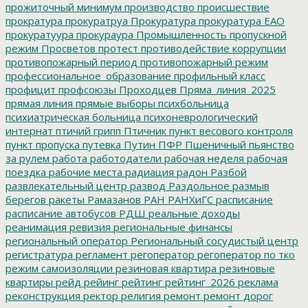
прожиточный минимум
производство
происшествие
прократура
прокуратруа
Прокуратура
прокуратура ЕАО
прокуратуура
прокураура
Промышленность
пропускной
режим
Просветов
протест
противодействие коррупции
противопожарный период
противопожарный режим
профессиональное_образование
профильный класс
профицит
профсоюзы
Проходцев
Пряма_линия_2025
прямая линия
прямые выборы
психбольница
психиатрическая больница
психоневрологический
интернат
птичий грипп
Птичник
пункт весового контроля
пункт пропуска
путевка
Путин
ПФР
Пшеничный
пьянство
за рулем
работа
работодатели
рабочая неделя
рабочая
поездка
рабочие места
радиация
радон
Разбой
развлекательный центр
развод
Раздольное
размыв
берегов
ракеты
Рамазанов
РАН
РАНХиГС
расписание
расписание автобусов
РДШ
реальные доходы
реанимация
ревизия
региональные финансы
региональный оператор
Региональный сосудистый центр
регистратура
регламент
регоператор
регоператор по тко
режим самоизоляции
резиновая квартира
резиновые
квартиры
рейд
рейинг
рейтинг
рейтинг_2026
реклама
реконструкция
ректор
религия
ремонт
ремонт дорог