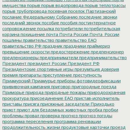
имущества
порыв
порыв водопровода
порыв теплотрассы
порыв трубопровода
посевная
поселок Партизанский
послание Федеральному Собранию
последние звонки
последний звонок
пособие
пособия
постинтернатное
сопровождение
посылка
потребители
потребительская
корзина
похищение
почта
Почта России
Почта_России
пошлины
правительство
правительство ЕАО
правительство РФ
праздник
праздники
праймериз
превышение скорости
предостережение
предпенсионер
предпенсионеры
предприниматели
предпринимательство
Президент
президент России
Президент РФ
Президентские спортивные игры
презумпция доверия
премия
препараты
преступление
преступность
Приамурский
Приамурье
приборы фотовидеофиксации
прививочная кампания
приговор
пригородные поезда
Приморье
природа
природные пожары
природоохранная
прокуратура
присоединение ЕАО
пристав-исполнитель
приставы
присяга
присяжные заседатели
Приходько
приют
приют для бездомных животных
пробка
пробки
проблемы
провал
проверка
прогноз
прогноз погоды
программа переселения
программа реновации
продолжительность жизни
продуктовые карточки
проезд