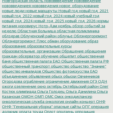
Новгородская область
нововвведение
нововведение
нововведениея
нововведения
новое_оборудование
новые люди
новые маршруты
Новый год
новый год_2021
новый год_2022
новый год_2024
новый учебный год
новый_год_2024
новый_год_2025
новый_год_2026
нормы
питания
норовирус
Нотр-Дам
ноябрь
обзор событий за
неделю
Областная больница
областная поликлиника
облздрав
Облученский район
облучье
Облэнергоремонт
Облэнергоремонт Плюс
обман
оборудование
образ
образование
образовательные курсы
образовательные_организации
Обращение
обращения
граждан
обсерватор
обучение
общепит
общественная
баня
общественная палата ЕАО
Общественная палата РФ
общественный транспорт
общество
общество "Знание"
общество инвалидов
Общество фотоискусства ЕАО
объединение
объявления
обыск
обыски
Овчинников
Огородова
ограбление
ограничение движения
ОГЭ
ОДН
ожоги
озеленение
окно
октябрь
Октябрьский район
Олег
Костюк
олимпиада
Ольга Голодец
Ольга Данилина
Ольга
Казанская
ОМОН
ОМП
ОМС
Омск
онкодиспансер
онкологическая служба
онкология
онлайн-концерт
ОНФ
ОНФ "Генеральная уборка"
опасные сайты
ОПГ
операция
должник
оплата труда
Оплот
оползень
оппозиция