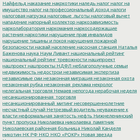
Найфельд
наказание
накркотики
наледь
налог
налог на
имущество
налог на профессиональный доход
налоги
налоговая нагрузка
налоговые_льготы
налоговый вычет
нападение
напорный коллектор
наркозависимость
нарколаборатория
наркомания
наркосодержащие
растения
наркотики
нарушение прав инвалидов
нарушение тишины и покоя
нарушения пожарной
безопасности
насвай
население
насосная станция
Наталья
Баженова
наука
Наум Ливант
национальный рейтинг
национальный рейтинг тревожности
наципроект
нацпроект
нацпроекты
НДФЛ
неблагополучные семьи
недвижимость
недострои
независимая экспертиза
независимые сми
незаконная миграция
незаконная охота
незаконная рубка
незаконная_реклама
некролог
нелегальная торговля
Немаев
непогода
нерабочая неделя
несанкционированная_торговля
несанкционированный_митинг
несовершеннолетние
несчастный случай
Нетрезвый водитель
неуважение к
власти
неформальная занятость
нефть
Нижнеленинский
пункт пропуска
Николаевка
николаевка_памятник
Николаевская районная больница
Николай Канделя
никотин
НК РФ
НКО
НКО «РОКР»
Новая звезда