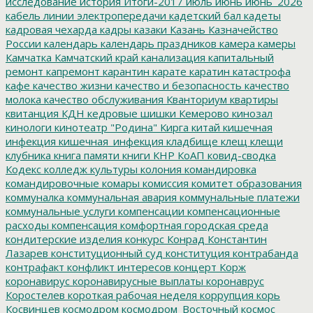
исследование
история
Итоги-2017
июль
июнь
июнь_2026
кабель линии электропередачи
кадетский бал
кадеты
кадровая чехарда
кадры
казаки
Казань
Казначейство
России
календарь
календарь праздников
камера
камеры
Камчатка
Камчатский край
канализация
капитальный
ремонт
капремонт
карантин
карате
каратин
катастрофа
кафе
качество жизни
качество и безопасность
качество
молока
качество обслуживания
Кванториум
квартиры
квитанция
КДН
кедровые шишки
Кемерово
кинозал
кинологи
кинотеатр "Родина"
Кирга
китай
кишечная
инфекция
кишечная_инфекция
кладбище
клещ
клещи
клубника
книга памяти
книги
КНР
КоАП
ковид-сводка
Кодекс
колледж культуры
колония
командировка
командировочные
комары
комиссия
комитет образования
коммуналка
коммунальная авария
коммунальные платежи
коммунальные услуги
компенсации
компенсационные
расходы
компенсация
комфортная городская среда
кондитерские изделия
конкурс
Конрад
Константин
Лазарев
конституционный суд
конституция
контрабанда
контрафакт
конфликт интересов
концерт
Корж
коронавирус
коронавирусные выплаты
коронаврус
Коростелев
короткая рабочая неделя
коррупция
корь
Косвинцев
космодром
космодром_Восточный
космос