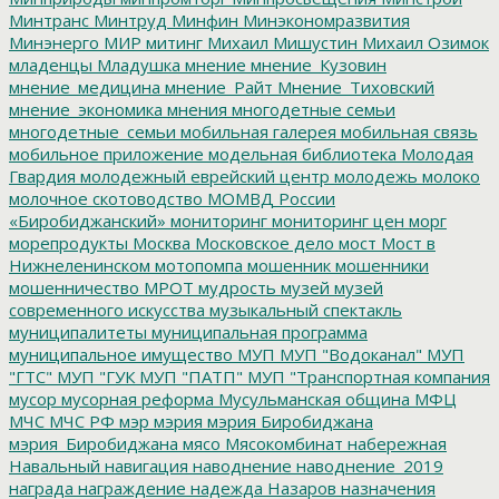
Минтранс
Минтруд
Минфин
Минэкономразвития
Минэнерго
МИР
митинг
Михаил Мишустин
Михаил Озимок
младенцы
Младушка
мнение
мнение_Кузовин
мнение_медицина
мнение_Райт
Мнение_Тиховский
мнение_экономика
мнения
многодетные семьи
многодетные_семьи
мобильная галерея
мобильная связь
мобильное приложение
модельная библиотека
Молодая
Гвардия
молодежный еврейский центр
молодежь
молоко
молочное скотоводство
МОМВД России
«Биробиджанский»
мониторинг
мониторинг цен
морг
морепродукты
Москва
Московское дело
мост
Мост в
Нижнеленинском
мотопомпа
мошенник
мошенники
мошенничество
МРОТ
мудрость
музей
музей
современного искусства
музыкальный спектакль
муниципалитеты
муниципальная программа
муниципальное имущество
МУП
МУП "Водоканал"
МУП
"ГТС"
МУП "ГУК
МУП "ПАТП"
МУП "Транспортная компания
мусор
мусорная реформа
Мусульманская община
МФЦ
МЧС
МЧС РФ
мэр
мэрия
мэрия Биробиджана
мэрия_Биробиджана
мясо
Мясокомбинат
набережная
Навальный
навигация
наводнение
наводнение_2019
награда
награждение
надежда
Назаров
назначения