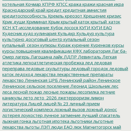
котельная
Кочмар
КПРФ
КПСС
кража
кражи
красная икра
Краснодарский край
кредит
кредитная амнистия
кредитоспособность
Кремль
креозот
Крещение
кризис
Крик души
Криминал
Крым
крытый каток
крытый_каток
КСН
КТ-исследование
Кубок лосося
КУГИ
КУГИ ЕАО
Кудесник
кудо
кулинария
Кульдкр
Кульдур
культура
культурно досуговый центр
купальный сезон
купальный_сезон
купюры
Кураж
курение
Куренков
курсы
курсы повышения квалификации
КФХ
лаборатория
Лаг ба-
Омер
лагерь
Лагошина
лайк
ЛДПР
Левинталь
Легкая
атлетика
легкоатлетическая пробежка
лед
ледовая
переправа
ледовые скульптуры
ледовый городок
ледовый
каток
ледоход
лекарства
лекарственные препараты
лекарство
Ленинская ЦРБ
Ленинский район
Ленинское
Ленинское сельское поселение
Леонид Школьник
лес
леса
лесной пожар
лесные пожары
лесопилка
летние
каникулы
лето
лето_2026
лжетерроризм
лимон
литература
Лицей
лицей № 23
личный прием
логистический комплеск
ложный вызов
ложный донос
лотерея
лоукостер
лунное затмение
лучший спасатель
лыжная гонка
льготная ипотека
льготники
льготные
лекарства
льготы
ЛЭП
люди ЕАО
люк
Магнитогорск
май