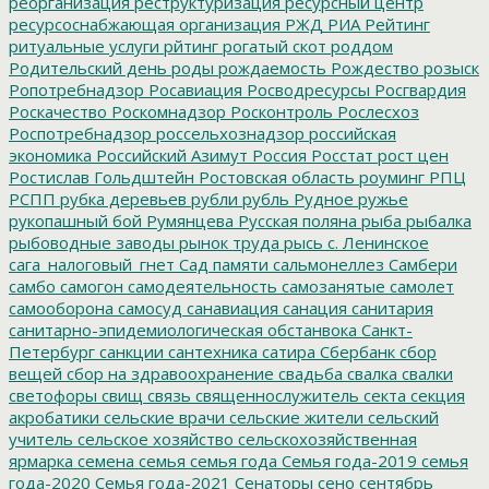
реорганизация
реструктуризация
ресурсный центр
ресурсоснабжающая организация
РЖД
РИА Рейтинг
ритуальные услуги
рйтинг
рогатый скот
роддом
Родительский день
роды
рождаемость
Рождество
розыск
Ропотребнадзор
Росавиация
Росводресурсы
Росгвардия
Роскачество
Роскомнадзор
Росконтроль
Рослесхоз
Роспотребнадзор
россельхознадзор
российская
экономика
Российский Азимут
Россия
Росстат
рост цен
Ростислав Гольдштейн
Ростовская область
роуминг
РПЦ
РСПП
рубка деревьев
рубли
рубль
Рудное
ружье
рукопашный бой
Румянцева
Русская поляна
рыба
рыбалка
рыбоводные заводы
рынок труда
рысь
с. Ленинское
сага_налоговый_гнет
Сад памяти
сальмонеллез
Самбери
самбо
самогон
самодеятельность
самозанятые
самолет
самооборона
самосуд
санавиация
санация
санитария
санитарно-эпидемиологическая обстанвока
Санкт-
Петербург
санкции
сантехника
сатира
Сбербанк
сбор
вещей
сбор на здравоохранение
свадьба
свалка
свалки
светофоры
свищ
связь
священнослужитель
секта
секция
акробатики
сельские врачи
сельские жители
сельский
учитель
сельское хозяйство
сельскохозяйственная
ярмарка
семена
семья
семья года
Семья года-2019
семья
года-2020
Семья года-2021
Сенаторы
сено
сентябрь