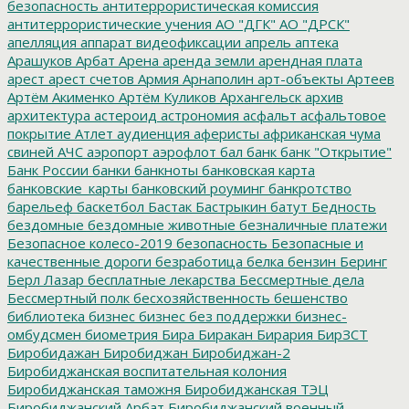
безопасность
антитеррористическая комиссия
антитеррористические учения
АО "ДГК"
АО "ДРСК"
апелляция
аппарат видеофиксации
апрель
аптека
Арашуков
Арбат
Арена
аренда земли
арендная плата
арест
арест счетов
Армия
Арнаполин
арт-объекты
Артеев
Артём Акименко
Артём Куликов
Архангельск
архив
архитектура
астероид
астрономия
асфальт
асфальтовое
покрытие
Атлет
аудиенция
аферисты
африканская чума
свиней
АЧС
аэропорт
аэрофлот
бал
банк
банк "Открытие"
Банк России
банки
банкноты
банковская карта
банковские_карты
банковский роуминг
банкротство
барельеф
баскетбол
Бастак
Бастрыкин
батут
Бедность
бездомные
бездомные животные
безналичные платежи
Безопасное колесо-2019
безопасность
Безопасные и
качественные дороги
безработица
белка
бензин
Беринг
Берл Лазар
бесплатные лекарства
Бессмертные дела
Бессмертный полк
бесхозяйственность
бешенство
библиотека
бизнес
бизнес без поддержки
бизнес-
омбудсмен
биометрия
Бира
Биракан
Бирария
БирЗСТ
Биробидажан
Биробиджан
Биробиджан-2
Биробиджанская воспитательная колония
Биробиджанская таможня
Биробиджанская ТЭЦ
Биробиджанский Арбат
Биробиджанский военный