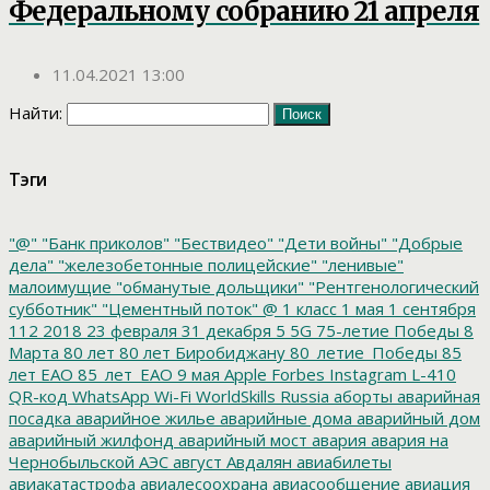
Федеральному собранию 21 апреля
11.04.2021 13:00
Найти:
Тэги
"@"
"Банк приколов"
"Бествидео"
"Дети войны"
"Добрые
дела"
"железобетонные полицейские"
"ленивые"
малоимущие
"обманутые дольщики"
"Рентгенологический
субботник"
"Цементный поток"
@
1 класс
1 мая
1 сентября
112
2018
23 февраля
31 декабря
5
5G
75-летие Победы
8
Марта
80 лет
80 лет Биробиджану
80_летие_Победы
85
лет ЕАО
85_лет_ЕАО
9 мая
Apple
Forbes
Instagram
L-410
QR-код
WhatsApp
Wi-Fi
WorldSkills Russia
аборты
аварийная
посадка
аварийное жилье
аварийные дома
аварийный дом
аварийный жилфонд
аварийный мост
авария
авария на
Чернобыльской АЭС
август
Авдалян
авиабилеты
авиакатастрофа
авиалесоохрана
авиасообщение
авиация