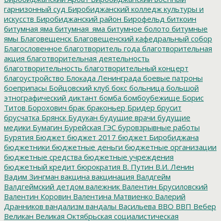
гарнизонный суд
Биробиджанский колледж культуры и
искусств
Биробиджанский район
Бирофельд
биткоин
битумная яма
битумная_яма
битумное болото
битумные
ямы
Благовещенск
Благовещенский кафедральный собор
Благословенное
благотворитель года
благотворительная
акция
благотворительная деятельность
благотворительность
благотворительный концерт
благоустройство
Блокада Ленинграда
боевые патроны
боеприпасы
Бойцовский клуб
бокс
больница
большой
этнографический диктант
бомба
бомбоубежище
Борис
Титов
Борохович
брак
браконьер
Бридер
брусит
брусчатка
Брянск
Будукан
будущие врачи
будущие
медики
Бумагин
Бурейская ГЭС
буровзрывные работы
Бурятия
Бюджет
бюджет 2017
бюджет Биробиджана
бюджетники
бюджетные деньги
бюджетные организации
бюджетные средства
бюджетные учреждения
бюджетный кредит
бюрократия
В. Путин
В.И. Ленин
Вадим Зингман
вакцина
вакцинация
Валдгейм
Валдгеймский детдом
валежник
Валентин Брусиловский
Валентин Коровин
Валентина Матвиенко
Валерий
Дранников
вандализм
вандалы
Васильева
ВВО
ВВП
Вебер
Великан
Великая Октябрьская социалистическая