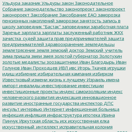
Ульдура
заказник Ульдуры
закон
Законодательное
Собрание
законодательство
законопреокт
законопроект
законороект
Заксобрание
Заксобрание ЕАО
заморозка
пенсионных накоплений
заморозки
занятость
запись в
школу
заповедник "Бастак"
заповедники
заработная плата
Заречье
зарплата
зарплаты
заслуженный работник ЖКХ
зачистка_судей
защита прав предпринимателей
защита
предпринимателей
здравоохранение
земледельцы
землетрясение
земля
земский доктор
Земский_учитель
зима пришла
змеи
змея
золотой губернатор
Золотухин
золотые медалисты
зоозащитники
Иван Благодырь
Иван
Голунов
Иван Проходцев
ИВЛ
ивс
Игорь Ткачев
игрушки
идиш
избиение
избирательная кампания
избирком
Известковый
измени жизнь к лучшему
Израиль
имена
импорт
инвалиды
инвестирование
инвестиции
инвестиционные проекты
индекс самоизоляции
индекс
человеческого развития
индексация
инновационное
развитие
иностранные государства
инспектор ДПС
инсульт
интервью
Интернет
инфекционная больница
инфекция
инфляция
инфраструктура
ипотека
Ирина
Пинчук
Иркутская область
иск
искусственная елка
искусственный_интеллект
исправительная колония