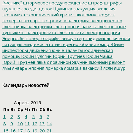
"Феникс"
штормовое предупреждение
штраф
штрафы
шумные соседи
щенок
Щукинка
эвакуация
экология
экономика
экономический кризис
экономия
экофест
эксперты
экспорт
экстремизм
электрика
электричество
электричка
электрички
электронная запись
электронные
турникеты
электроплита
электросети
электроэнергия
Энергосбыт
энерготарифы
энкаунтер
эпидемиологическая
ситуация
эпидемия
это_интересно
юбилей
юмор
Юные
инспекторы движения
юные таланты
юридическая
помощь
Юрий Гулягин
Юрий Трутнев
Юрий Чайка
Юрий_Трутнев
явка с повинной
Якунин
ямочный ремонт
ямы
январь
Япония
ярмарка
ярмарка вакансий
ясли
ящур
Календарь новостей
Апрель 2019
Пн
Вт
Ср
Чт
Пт
Сб
Вс
1
2
3
4
5
6
7
8
9
10
11
12
13
14
15
16
17
18
19
20
21