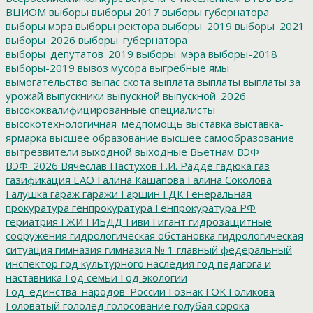
ВЦИОМ
выборы
выборы 2017
выборы губернатора
выборы мэра
выборы ректора
выборы_2019
выборы_2021
выборы_2026
выборы_губернатора
выборы_депутатов_2019
выборы_мэра
выборы-2018
выборы-2019
вывоз мусора
выгребные ямы
вымогательство
выпас скота
выплата
выплаты
выплаты за
урожай
выпускники
выпускной
выпускной_2026
высококвалифицированные специалисты
высокотехнологичная_медпомощь
выставка
выставка-
ярмарка
высшее образование
высшее самообразование
вытрезвители
выходной
выходные
Вьетнам
ВЭФ
ВЭФ_2026
Вячеслав Пастухов
Г.И. Радде
гадюка
газ
газификация ЕАО
Галина Кашапова
Галина Соколова
Галушка
гараж
гаражи
Гаршин
ГДК
Генеральная
прокуратура
генпрокуратура
Генпрокуратура РФ
гериатрия
ГЖИ
ГИБДД
Гиви
Гигант
гидрозащитные
сооружения
гидрологическая обстановка
гидрологическая
ситуация
гимназия
гимназия № 1
главный федеральный
инспектор
год культурного наследия
год педагога и
наставника
Год семьи
Год экологии
Год_единства_народов_России
Гознак
ГОК
Голикова
Головатый
гололед
голосование
голубая сорока