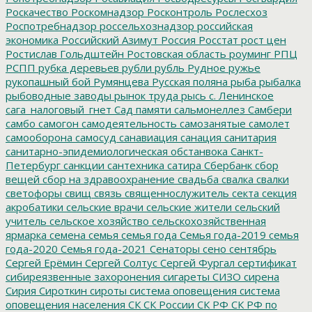
Роскачество
Роскомнадзор
Росконтроль
Рослесхоз
Роспотребнадзор
россельхознадзор
российская
экономика
Российский Азимут
Россия
Росстат
рост цен
Ростислав Гольдштейн
Ростовская область
роуминг
РПЦ
РСПП
рубка деревьев
рубли
рубль
Рудное
ружье
рукопашный бой
Румянцева
Русская поляна
рыба
рыбалка
рыбоводные заводы
рынок труда
рысь
с. Ленинское
сага_налоговый_гнет
Сад памяти
сальмонеллез
Самбери
самбо
самогон
самодеятельность
самозанятые
самолет
самооборона
самосуд
санавиация
санация
санитария
санитарно-эпидемиологическая обстанвока
Санкт-
Петербург
санкции
сантехника
сатира
Сбербанк
сбор
вещей
сбор на здравоохранение
свадьба
свалка
свалки
светофоры
свищ
связь
священнослужитель
секта
секция
акробатики
сельские врачи
сельские жители
сельский
учитель
сельское хозяйство
сельскохозяйственная
ярмарка
семена
семья
семья года
Семья года-2019
семья
года-2020
Семья года-2021
Сенаторы
сено
сентябрь
Сергей Ерёмин
Сергей Солтус
Сергей Фургал
сертификат
сибиреязвенные захоронения
сигареты
СИЗО
сирена
Сирия
Сироткин
сироты
система оповещения
система
оповещения населения
СК
СК России
СК РФ
СК РФ по