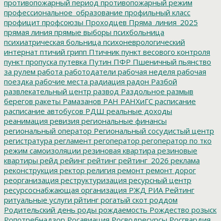
противопожарный период
противопожарный режим
профессиональное_образование
профильный класс
профицит
профсоюзы
Проходцев
Пряма_линия_2025
прямая линия
прямые выборы
психбольница
психиатрическая больница
психоневрологический
интернат
птичий грипп
Птичник
пункт весового контроля
пункт пропуска
путевка
Путин
ПФР
Пшеничный
пьянство
за рулем
работа
работодатели
рабочая неделя
рабочая
поездка
рабочие места
радиация
радон
Разбой
развлекательный центр
развод
Раздольное
размыв
берегов
ракеты
Рамазанов
РАН
РАНХиГС
расписание
расписание автобусов
РДШ
реальные доходы
реанимация
ревизия
региональные финансы
региональный оператор
Региональный сосудистый центр
регистратура
регламент
регоператор
регоператор по тко
режим самоизоляции
резиновая квартира
резиновые
квартиры
рейд
рейинг
рейтинг
рейтинг_2026
реклама
реконструкция
ректор
религия
ремонт
ремонт дорог
реорганизация
реструктуризация
ресурсный центр
ресурсоснабжающая организация
РЖД
РИА Рейтинг
ритуальные услуги
рйтинг
рогатый скот
роддом
Родительский день
роды
рождаемость
Рождество
розыск
Ропотребнадзор
Росавиация
Росводресурсы
Росгвардия