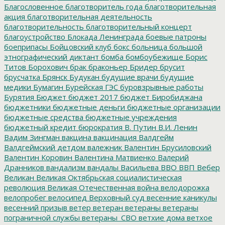
Благословенное
благотворитель года
благотворительная
акция
благотворительная деятельность
благотворительность
благотворительный концерт
благоустройство
Блокада Ленинграда
боевые патроны
боеприпасы
Бойцовский клуб
бокс
больница
большой
этнографический диктант
бомба
бомбоубежище
Борис
Титов
Борохович
брак
браконьер
Бридер
брусит
брусчатка
Брянск
Будукан
будущие врачи
будущие
медики
Бумагин
Бурейская ГЭС
буровзрывные работы
Бурятия
Бюджет
бюджет 2017
бюджет Биробиджана
бюджетники
бюджетные деньги
бюджетные организации
бюджетные средства
бюджетные учреждения
бюджетный кредит
бюрократия
В. Путин
В.И. Ленин
Вадим Зингман
вакцина
вакцинация
Валдгейм
Валдгеймский детдом
валежник
Валентин Брусиловский
Валентин Коровин
Валентина Матвиенко
Валерий
Дранников
вандализм
вандалы
Васильева
ВВО
ВВП
Вебер
Великан
Великая Октябрьская социалистическая
революция
Великая Отечественная война
велодорожка
велопробег
велосипед
Верховный суд
весенние каникулы
весенний призыв
ветер
ветеран
ветераны
ветераны
пограничной службы
ветераны_СВО
ветхие дома
ветхое