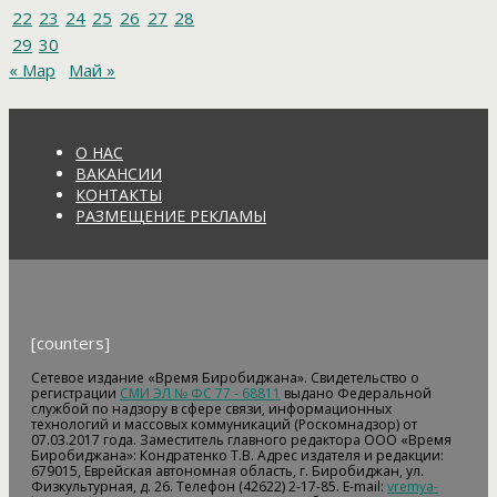
22
23
24
25
26
27
28
29
30
« Мар
Май »
О НАС
ВАКАНСИИ
КОНТАКТЫ
РАЗМЕЩЕНИЕ РЕКЛАМЫ
[counters]
Сетевое издание «Время Биробиджана». Свидетельство о
регистрации
СМИ ЭЛ № ФС 77 - 68811
выдано Федеральной
службой по надзору в сфере связи, информационных
технологий и массовых коммуникаций (Роскомнадзор) от
07.03.2017 года. Заместитель главного редактора ООО «Время
Биробиджана»: Кондратенко Т.В. Адрес издателя и редакции:
679015, Еврейская автономная область, г. Биробиджан, ул.
Физкультурная, д. 26. Телефон (42622) 2-17-85. E-mail:
vremya-