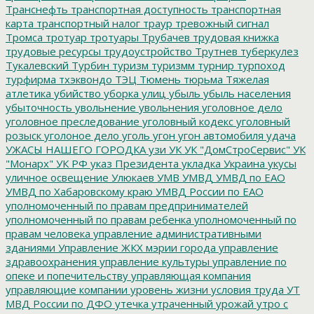
Транснефть
транспортная доступность
транспортная
карта
транспортный налог
траур
тревожный сигнал
Тромса
тротуар
тротуары
Трубачев
трудовая книжка
трудовые ресурсы
трудоустройство
Трутнев
туберкулез
Тукалевский
Турбин
туризм
туризмм
турнир
турпоход
турфирма
тхэквондо
ТЭЦ
Тюмень
тюрьма
Тяжелая
атлетика
убийство
уборка улиц
убыль
убыль населения
убыточность
увольнение
увольнения
уголовное дело
уголовное преследование
уголовный кодекс
уголовный
розыск
уголоное дело
уголь
угон
угон автомобиля
удача
УЖАСЫ НАШЕГО ГОРОДКА
узи
УК
УК "ДомСтроСервис"
УК
"Монарх"
УК РФ
указ Президента
укладка
Украина
укусы
уличное освещение
Улюкаев
УМВ
УМВД
УМВД по ЕАО
УМВД по Хабаровскому краю
УМВД России по ЕАО
уполномоченный по правам предпринимателей
уполномоченный по правам ребенка
уполномоченный по
правам человека
управление административными
зданиями
Управление ЖКХ мэрии города
управление
здравоохранения
управление культуры
управление по
опеке и попечительству
управляющая компания
управляющие компании
уровень жизни
условия труда
УТ
МВД России по ДФО
утечка
утраченный урожай
утро с