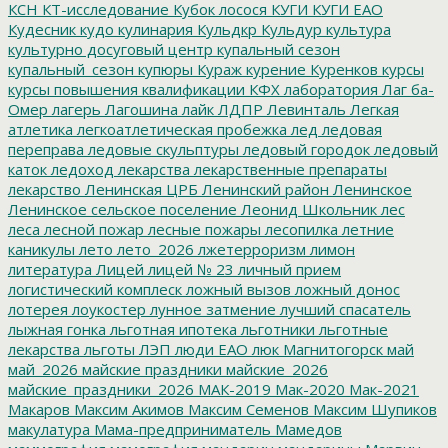
КСН
КТ-исследование
Кубок лосося
КУГИ
КУГИ ЕАО
Кудесник
кудо
кулинария
Кульдкр
Кульдур
культура
культурно досуговый центр
купальный сезон
купальный_сезон
купюры
Кураж
курение
Куренков
курсы
курсы повышения квалификации
КФХ
лаборатория
Лаг ба-
Омер
лагерь
Лагошина
лайк
ЛДПР
Левинталь
Легкая
атлетика
легкоатлетическая пробежка
лед
ледовая
переправа
ледовые скульптуры
ледовый городок
ледовый
каток
ледоход
лекарства
лекарственные препараты
лекарство
Ленинская ЦРБ
Ленинский район
Ленинское
Ленинское сельское поселение
Леонид Школьник
лес
леса
лесной пожар
лесные пожары
лесопилка
летние
каникулы
лето
лето_2026
лжетерроризм
лимон
литература
Лицей
лицей № 23
личный прием
логистический комплеск
ложный вызов
ложный донос
лотерея
лоукостер
лунное затмение
лучший спасатель
лыжная гонка
льготная ипотека
льготники
льготные
лекарства
льготы
ЛЭП
люди ЕАО
люк
Магнитогорск
май
май_2026
майские праздники
майские_2026
майские_праздники_2026
МАК-2019
Мак-2020
Мак-2021
Макаров
Максим Акимов
Максим Семенов
Максим Шупиков
макулатура
Мама-предприниматель
Мамедов