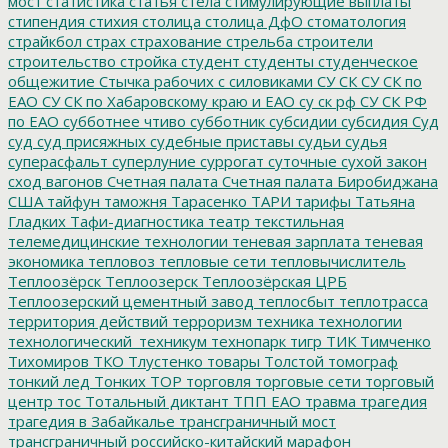
мост
статистика
статья
стела
стимулирующие выплаты
стипендия
стихия
столица
столица ДфО
стоматология
страйкбол
страх
страхование
стрельба
строители
строительство
стройка
студент
студенты
студенческое
общежитие
Стычка рабочих с силовиками
СУ СК
СУ СК по
ЕАО
СУ СК по Хабаровскому краю и ЕАО
су ск рф
СУ СК РФ
по ЕАО
субботнее чтиво
субботник
субсидии
субсидия
Суд
суд
суд присяжных
судебные приставы
судьи
судья
суперасфальт
суперлуние
суррогат
суточные
сухой закон
сход вагонов
Счетная палата
Счетная палата Биробиджана
США
тайфун
таможня
Тарасенко
ТАРИ
тарифы
Татьяна
Гладких
Тафи-диагностика
театр
текстильная
телемедицинские технологии
теневая зарплата
теневая
экономика
тепловоз
тепловые сети
тепловычислитель
Теплоозёрск
Теплоозерск
Теплоозёрская ЦРБ
Теплоозерский цементный завод
теплосбыт
теплотрасса
территория действий
терроризм
техника
технологии
технологический_техникум
технопарк
тигр
ТИК
Тимченко
Тихомиров
ТКО
Тлустенко
товары
Толстой
томограф
тонкий лед
Тонких
ТОР
торговля
торговые сети
торговый
центр
тос
Тотальный диктант
ТПП ЕАО
травма
трагедия
трагедия в Забайкалье
трансграничный мост
трансграничный российско-китайский марафон