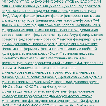
"@"
УФАС
УФАС по ЕАО
УФНС
УФСБ
УФСБ по ЕАО
УФСИН
УФССП
участковый
учения
учитель
учитель года
учитель
года ЕАО
учитель_года
учителя
учреждения культуры
ФАД "Амур"
фальсификация
фальсифицированное масло
фальшивая купюра
фальшивомонетчики
фанфурики
ФАП
ФАПы
ФАС
фастфуд для пожилых
февраль
февраль_2026
федеральная программа по переселению
Федеральная
сетевая компания
федеральная трасса Амур
федеральные
средства
федеральный розыск
Федотов
фейерверк
фейк
фейки
фейковые новости
фельдшер
феминизм
Феникс
Феоктистов
фермеры
фестиваль
фестиваль еврейской
культуры
фестиваль красок Холи
Фестиваль ледовых
скульптур
Фестиваль мяса
Фестиваль языка идиш
Физкультурно-оздоровительный комплекс
фиксированная
выплата
Филармония
Филиппов
Филиппова
финансирование
финансовая грамотность
финансовая
пирамида
финансовые пирамиды
финансовый омбудсмен
финансы
Фишман
флешмоб
флюорограф
флюорография
ФНС
фобия
ФОКОТ
фонд
Фонд кино
фонд_защитники_отечества
фонтаны
формирование
комфортной городской среды\
форум
фотовыставка
фотоискусство
фотохудожники
Франция
Фрейд
фрукты
ФСБ
ФСИН
ФСО
ФСС
ФССП
Фургал
футбол
Хабаровск