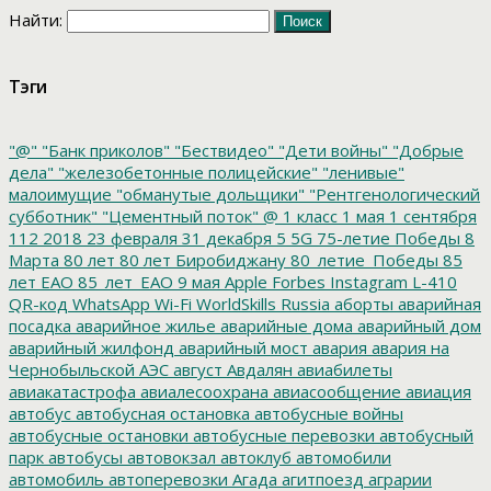
Найти:
Тэги
"@"
"Банк приколов"
"Бествидео"
"Дети войны"
"Добрые
дела"
"железобетонные полицейские"
"ленивые"
малоимущие
"обманутые дольщики"
"Рентгенологический
субботник"
"Цементный поток"
@
1 класс
1 мая
1 сентября
112
2018
23 февраля
31 декабря
5
5G
75-летие Победы
8
Марта
80 лет
80 лет Биробиджану
80_летие_Победы
85
лет ЕАО
85_лет_ЕАО
9 мая
Apple
Forbes
Instagram
L-410
QR-код
WhatsApp
Wi-Fi
WorldSkills Russia
аборты
аварийная
посадка
аварийное жилье
аварийные дома
аварийный дом
аварийный жилфонд
аварийный мост
авария
авария на
Чернобыльской АЭС
август
Авдалян
авиабилеты
авиакатастрофа
авиалесоохрана
авиасообщение
авиация
автобус
автобусная остановка
автобусные войны
автобусные остановки
автобусные перевозки
автобусный
парк
автобусы
автовокзал
автоклуб
автомобили
автомобиль
автоперевозки
Агада
агитпоезд
аграрии