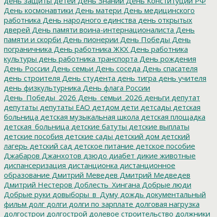
день защиты детей
День Знаний
День Конституции РФ
День космонавтики
День матери
День медицинского
работника
День народного единства
день открытых
дверей
День памяти воина-интернационалиста
День
памяти и скорби
День пионерии
День Победы
День
пограничника
День работника ЖКХ
День работника
культуры
день работника транспорта
День рождения
День России
День семьи
День соседа
День спасателя
день строителя
День студента
день тигра
день учителя
день физкультурника
День флага России
День_Победы_2026
День_семьи_2026
деньги
депутат
депутаты
депутаты ЕАО
детдом
дети
детсады
детская
больница
детская музыкальная школа
детская площадка
детская_больница
детские батуты
детские выплаты
детские пособия
детские сады
детский дом
детский
лагерь
детский сад
детское питание
детское пособие
Джабаров
Джанхотов
дзюдо
диабет
дикие животные
диспансеризация
дистанционка
дистанционное
образование
Дмитрий Меведев
Дмитрий Медведев
Дмитрий Нестеров
Доблесть_Хингана
Добрые люди
Добрые руки
довыборы_в_Думу
дождь
документальный
фильм
долг
долги
долги по зарплате
долговая нагрузка
долгострои
долгострой
долевое строительство
должники