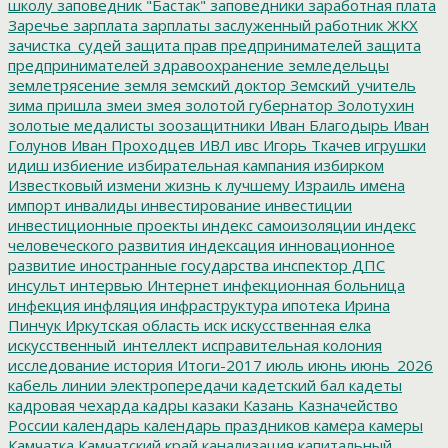
школу
заповедник "Бастак"
заповедники
заработная плата
Заречье
зарплата
зарплаты
заслуженный работник ЖКХ
зачистка_судей
защита прав предпринимателей
защита
предпринимателей
здравоохранение
земледельцы
землетрясение
земля
земский доктор
Земский_учитель
зима пришла
змеи
змея
золотой губернатор
Золотухин
золотые медалисты
зоозащитники
Иван Благодырь
Иван
Голунов
Иван Проходцев
ИВЛ
ивс
Игорь Ткачев
игрушки
идиш
избиение
избирательная кампания
избирком
Известковый
измени жизнь к лучшему
Израиль
имена
импорт
инвалиды
инвестирование
инвестиции
инвестиционные проекты
индекс самоизоляции
индекс
человеческого развития
индексация
инновационное
развитие
иностранные государства
инспектор ДПС
инсульт
интервью
Интернет
инфекционная больница
инфекция
инфляция
инфраструктура
ипотека
Ирина
Пинчук
Иркутская область
иск
искусственная елка
искусственный_интеллект
исправительная колония
исследование
история
Итоги-2017
июль
июнь
июнь_2026
кабель линии электропередачи
кадетский бал
кадеты
кадровая чехарда
кадры
казаки
Казань
Казначейство
России
календарь
календарь праздников
камера
камеры
Камчатка
Камчатский край
канализация
капитальный