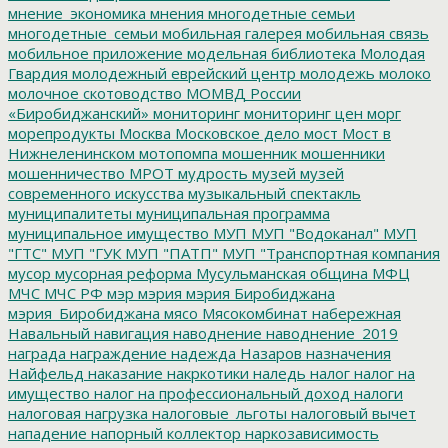
мнение_экономика
мнения
многодетные семьи
многодетные_семьи
мобильная галерея
мобильная связь
мобильное приложение
модельная библиотека
Молодая
Гвардия
молодежный еврейский центр
молодежь
молоко
молочное скотоводство
МОМВД России
«Биробиджанский»
мониторинг
мониторинг цен
морг
морепродукты
Москва
Московское дело
мост
Мост в
Нижнеленинском
мотопомпа
мошенник
мошенники
мошенничество
МРОТ
мудрость
музей
музей
современного искусства
музыкальный спектакль
муниципалитеты
муниципальная программа
муниципальное имущество
МУП
МУП "Водоканал"
МУП
"ГТС"
МУП "ГУК
МУП "ПАТП"
МУП "Транспортная компания
мусор
мусорная реформа
Мусульманская община
МФЦ
МЧС
МЧС РФ
мэр
мэрия
мэрия Биробиджана
мэрия_Биробиджана
мясо
Мясокомбинат
набережная
Навальный
навигация
наводнение
наводнение_2019
награда
награждение
надежда
Назаров
назначения
Найфельд
наказание
накркотики
наледь
налог
налог на
имущество
налог на профессиональный доход
налоги
налоговая нагрузка
налоговые_льготы
налоговый вычет
нападение
напорный коллектор
наркозависимость