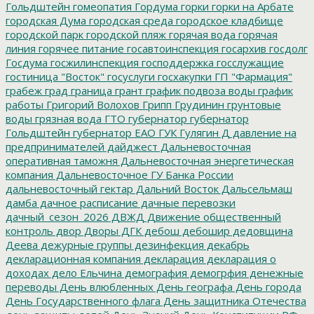
Гольдштейн
гомеопатия
Гордума
горки
горки на Арбате
городская Дума
городская среда
городское кладбище
городской парк
городской пляж
горячая вода
горячая
линия
горячее питание
госавтоинспекция
госархив
госдолг
Госдума
госжилинспекция
господдержка
госслужащие
гостиница "Восток"
госуслуги
госхакупки
ГП "Фармация"
грабеж
град
граница
грант
график подвоза воды
график
работы
Григорий Волохов
Грипп
Грудинин
грунтовые
воды
грязная вода
ГТО
губернатор
губернатор
Гольдштейн
губернатор ЕАО
ГУК
Гулягин
Д
давление на
предпринимателей
дайджест
Дальневосточная
оперативная таможня
Дальневосточная энергетическая
компания
Дальневосточное ГУ Банка России
дальневосточный гектар
Дальний Восток
Дальсельмаш
дамба
дачное расписание
дачные перевозки
дачный_сезон_2026
ДВЖД
Движение общественный
контроль
двор
Дворы
ДГК
дебош
дебошир
дедовщина
Деева
дежурные группы
дезинфекция
декабрь
декларационная компания
декларация
декларация о
доходах
дело Ельчина
демография
демогрфия
денежные
переводы
День влюбленных
День географа
День города
День Государственного флага
День защитника Отечества