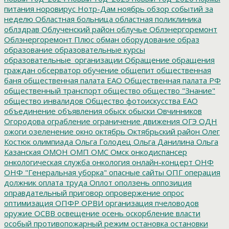
питания
норовирус
Нотр-Дам
ноябрь
обзор событий за
неделю
Областная больница
областная поликлиника
облздрав
Облученский район
облучье
Облэнергоремонт
Облэнергоремонт Плюс
обман
оборудование
образ
образование
образовательные курсы
образовательные_организации
Обращение
обращения
граждан
обсерватор
обучение
общепит
общественная
баня
общественная палата ЕАО
Общественная палата РФ
общественный транспорт
общество
общество "Знание"
общество инвалидов
Общество фотоискусства ЕАО
объединение
объявления
обыск
обыски
Овчинников
Огородова
ограбление
ограничение движения
ОГЭ
ОДН
ожоги
озеленение
окно
октябрь
Октябрьский район
Олег
Костюк
олимпиада
Ольга Голодец
Ольга Данилина
Ольга
Казанская
ОМОН
ОМП
ОМС
Омск
онкодиспансер
онкологическая служба
онкология
онлайн-концерт
ОНФ
ОНФ "Генеральная уборка"
опасные сайты
ОПГ
операция
должник
оплата труда
Оплот
оползень
оппозиция
оправдательный приговор
опровержение
опрос
оптимизация
ОПФР
ОРВИ
организация пчеловодов
оружие
ОСВВ
освещение
осень
оскорбление власти
особый противопожарный режим
остановка
остановки