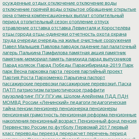
осужденные
отдых
отключение
отключение воды
отключение горячей воды
открытое обращение
открытые
окна
отмена компенсационных выплат
отопительный
период
отопительный сезон
отопление
отпуск
отравление
отставка
отставка Левинталя и Коростелёва
отцы города
отцы-одиночки
отчетность
охота
охрана
труда
очереди
очередь на жилье
очистные сооружения
Павел Малышев
Павлова
паводок
падение
пал
палаточный
лагерь
Палькина
Памфилова
памятная акция
памятник
памятник-мемориал
память
панихида
парад выпускников
Парад колясок
Парад Победы
Парасибириада-2019
Парк
парк Весна
парковка
парта_героев
партийный проект
Партия Роста
Пархоменко
Парыгина
паспорт
пассажирские перевозки
пассажирские перевозки\
Пасха
ПАТП
патриотизм
патриотическое граффити
пауэрлифтинг
ПГУ
ПГУ им. Шолом-Алейхема
ПДД
ПДН
МОМВД России «Ленинский»
педагоги
педагогическая
тайна
пенсии
пенсионер
пенсионерка
пенсионеры
пенсионная грамотность
пенсионная реформа
пенсионные
накопления
пенсионный возраст
Пенсионный фонд
пенсия
Первенство России по футболу
Первомай 2017
первый
класс
переводы
переезд
перерасчет
перечень
период