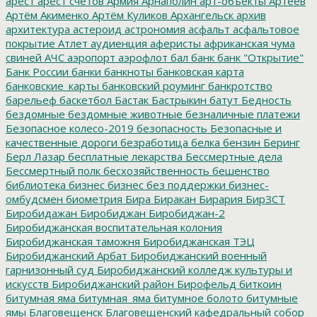
арест
арест счетов
Армия
Арнаполин
арт-объекты
Артеев
Артём Акименко
Артём Куликов
Архангельск
архив
архитектура
астероид
астрономия
асфальт
асфальтовое
покрытие
Атлет
аудиенция
аферисты
африканская чума
свиней
АЧС
аэропорт
аэрофлот
бал
банк
банк "Открытие"
Банк России
банки
банкноты
банковская карта
банковские_карты
банковский роуминг
банкротство
барельеф
баскетбол
Бастак
Бастрыкин
батут
Бедность
бездомные
бездомные животные
безналичные платежи
Безопасное колесо-2019
безопасность
Безопасные и
качественные дороги
безработица
белка
бензин
Беринг
Берл Лазар
бесплатные лекарства
Бессмертные дела
Бессмертный полк
бесхозяйственность
бешенство
библиотека
бизнес
бизнес без поддержки
бизнес-
омбудсмен
биометрия
Бира
Биракан
Бирария
БирЗСТ
Биробидажан
Биробиджан
Биробиджан-2
Биробиджанская воспитательная колония
Биробиджанская таможня
Биробиджанская ТЭЦ
Биробиджанский Арбат
Биробиджанский военный
гарнизонный суд
Биробиджанский колледж культуры и
искусств
Биробиджанский район
Бирофельд
биткоин
битумная яма
битумная_яма
битумное болото
битумные
ямы
Благовещенск
Благовещенский кафедральный собор