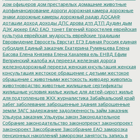
дом офицеров
дом престарелых
домашние животные
допфинансирование
дороги
дорожная камера
дорожные
знаки
дорожные камеры
дорожный радар
ДОСААФ
дотации
доход
доходы
ДПС
дрова
дтп
ДТП
Дудин
дым
ДЭК
дюкер
ЕАО
ЕАО_тонет
Евгений Коростелев
еврейская
культура
еврейская_мудрость
еврейские традиции
Евровидение
Евросеть
Еврстат
ЕГЭ
Единая Россия
единая
субсидия
Единый заказчик
Екатерина Румянцева
Елена
Басова
Елена Князева
Елена Хахалева
ель
ЕНВД
Ефим
Вепринский
жалоба
жд переезд
железная дорога
железнодорожный переезд
женская кнсультация
женская
консультация
жестокое обращение с детьми
жестокое
обращение с животными
жестокость
живодер
живопись
животноводство
животные
жилищные сертификаты
жилищные условия
жилье
жилье для детей-сирот
жильё
для подтопленцев
ЖКХ
журналистика
Забайкальский край
забег
заболевание
заброшенные здания
заброшенные
земли
ЗАГС
задержание
задолженность
займ
заказник
Ульдура
заказник Ульдуры
закон
Законодательное
Собрание
законодательство
законопреокт
законопроект
законороект
Заксобрание
Заксобрание ЕАО
заморозка
пенсионных накоплений
заморозки
занятость
запись в