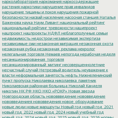
нарколаборатория
наркомания
наркосодержащие
растения
наркотики
нарушение прав инвалидов
нарушение тишины и покоя
нарушения пожарной
безопасности
насвай
население
насосная станция
Наталья
Баженова
наука
Наум Ливант
национальный рейтинг
национальный рейтинг тревожности
наципроект
нацпроект
нацпроекты
НДФЛ
неблагополучные семьи
недвижимость
недострои
независимая экспертиза
независимые сми
незаконная миграция
незаконная охота
незаконная рубка
незаконная_реклама
некролог
нелегальная торговля
Немаев
непогода
нерабочая неделя
несанкционированная_торговля
несанкционированный_митинг
несовершеннолетние
несчастный случай
Нетрезвый водитель
неуважение к
власти
неформальная занятость
нефть
Нижнеленинский
пункт пропуска
Николаевка
николаевка_памятник
Николаевская районная больница
Николай Канделя
никотин
НК РФ
НКО
НКО «РОКР»
Новая звезда
Новгородская область
нововвведение
нововведение
нововведениея
нововведения
новое_оборудование
новые люди
новые маршруты
Новый год
новый год_2021
новый год_2022
новый год_2024
новый учебный год
новый_год_2024
новый_год_2025
новый_год_2026
нормы