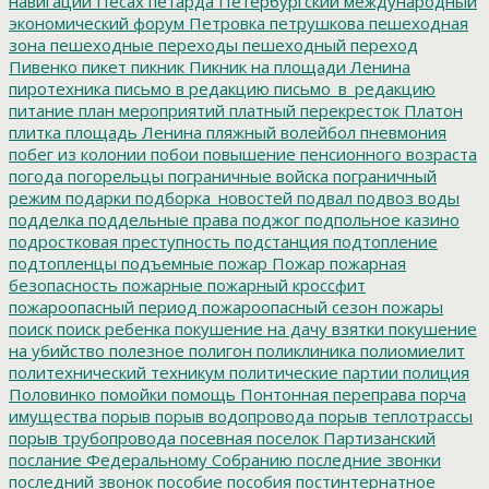
навигации
Песах
петарда
Петербургский международный
экономический форум
Петровка
петрушкова
пешеходная
зона
пешеходные переходы
пешеходный переход
Пивенко
пикет
пикник
Пикник на площади Ленина
пиротехника
письмо в редакцию
письмо_в_редакцию
питание
план мероприятий
платный перекресток
Платон
плитка
площадь Ленина
пляжный волейбол
пневмония
побег из колонии
побои
повышение пенсионного возраста
погода
погорельцы
пограничные войска
пограничный
режим
подарки
подборка_новостей
подвал
подвоз воды
подделка
поддельные права
поджог
подпольное казино
подростковая преступность
подстанция
подтопление
подтопленцы
подъемные
пожар
Пожар
пожарная
безопасность
пожарные
пожарный кроссфит
пожароопасный период
пожароопасный сезон
пожары
поиск
поиск ребенка
покушение на дачу взятки
покушение
на убийство
полезное
полигон
поликлиника
полиомиелит
политехнический техникум
политические партии
полиция
Половинко
помойки
помощь
Понтонная переправа
порча
имущества
порыв
порыв водопровода
порыв теплотрассы
порыв трубопровода
посевная
поселок Партизанский
послание Федеральному Собранию
последние звонки
последний звонок
пособие
пособия
постинтернатное