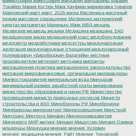
маммография
мамография
мандарин
мандарины
Марвин
Токайер
Мария Костюк
Марк Кауфман
маркировка товаров
Марковский
март
март_2026
маска
Масленица
масочный
режим
массовое сокращение
Матвиенко
материнский
капитал
маткапитал
Махинько
Маяк
МВД
медаль
Медведев
медведь
медики
Медицина
медицина_ЕАО
медицинские маски
медицинский класс
медоборудование
медосмотр
медработники
медсестры
международная
делегация
международные отношения
международный
полумарафон «Биробиджан-Валдгейм»
местные
производители
метеорит
методика
мигранты
миграционная политика
миграционное законодательство
миграция
микрофинансовые_организации
миллиардеры
Минвостокразвития
минеральная вода
Минздрав
минимальный размер заработной платы
минирование
министерство образования и науки РФ
Министерство
просвещения
министр природных ресурсов
Министр
строительства и ЖКХ
Минобороны РФ
Минобрнауки
Минприроды
минпромторг
Минпросвещения
Минстрой
Минтранс
Минтруд
Минфин
Минэкономразвития
Минэнерго
МИР
митинг
Михаил Мишустин
Михаил Озимок
младенцы
Младушка
мнение
мнение_Кузовин
мнение_медицина
мнение_Райт
Мнение_Тиховский