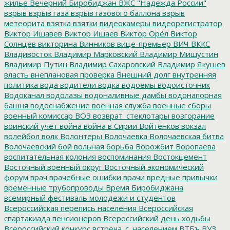
жилье
Вечерний Биробиджан
ВЖС "Надежда России"
взрыв
взрыв газа
взрыв газового баллона
взрыв
метеорита
взятка
взятки
видеокамеры
видеорегистратор
Виктор Ишавев
Виктор Ишаев
Виктор Орёл
Виктор
Солнцев
викторина
Винников
вице-премьер
ВИЧ
ВККС
Владивосток
Владимир Марковский
Владимир Мишустин
Владимир Путин
Владимир Сахаровский
Владимир Якушев
власть
внеплановая проверка
Внешний долг
внутренняя
политика
вода
водители
водка
водоемы
водоисточник
Водоканал
водолазы
водоналивные дамбы
водонапорная
башня
водоснабжение
военная служба
военные сборы
военный комиссар
ВОЗ
возврат_стеклотары
возгорание
воинский учет
война
война в Сирии
Войтенков
вокзал
волейбол
волк
Волонтеры
Волочаевка
Волочаевская битва
Волочаевский бой
вольная борьба
Ворожбит
Воропаева
воспитательная колония
воспоминания
Востокцемент
Восточный военный округ
Восточный экономический
форум
врач
врачебные ошибки
врачи
вредные привычки
временные трубопроводы
Время Биробиджана
всемирный фестиваль молодежи и студентов
Всероссийская перепись населения
Всероссийская
спартакиада пенсионеров
Всероссийский день ходьбы
Всероссийский конкурс
встреча_с_населением
ВТБъ
ВУЗ