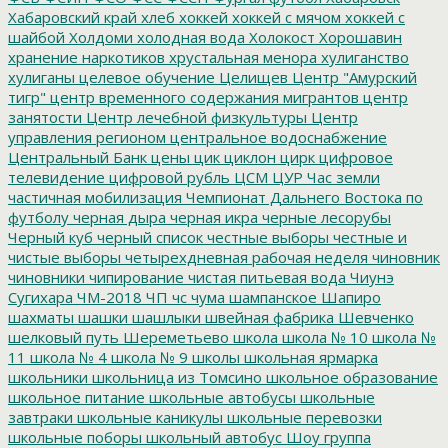
Хабаровский край
хлеб
хоккей
хоккей с мячом
хоккей с
шайбой
Холдоми
холодная вода
Холокост
Хорошавин
хранение наркотиков
хрустальная менора
хулиганство
хулиганы
целевое обучение
Целищев
Центр "Амурский
тигр"
центр временного содержания мигрантов
центр
занятости
Центр лечебной физкультуры
Центр
управления регионом
центральное водоснабжение
Центральный Банк
цены
цик
циклон
цирк
цифровое
телевидение
цифровой рубль
ЦСМ
ЦУР
Час земли
частичная мобилизация
Чемпионат Дальнего Востока по
футболу
черная дыра
черная икра
черные лесорубы
Черный куб
черный список
честные выборы
честные и
чистые выборы
четырехдневная рабочая неделя
чиновник
чиновники
чипирование
чистая питьевая вода
Чиунэ
Сугихара
ЧМ-2018
ЧП
чс
чума
шампанское
Шапиро
шахматы
шашки
шашлыки
швейная фабрика
Шевченко
шелковый путь
Шереметьево
школа
школа № 10
школа №
11
школа № 4
школа № 9
школы
школьная ярмарка
школьники
школьница из Томсино
школьное образование
школьное питание
школьные автобусы
школьные
завтраки
школьные каникулы
школьные перевозки
школьные поборы
школьный автобус
Шоу группа