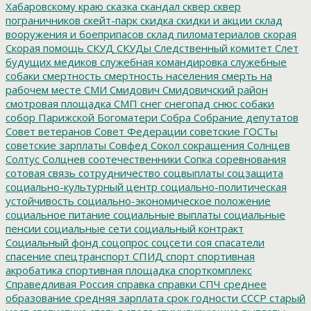
Хабаровскому краю
сказка
скандал
сквер
сквер
пограничников
скейт-парк
скидка
скидки и акции
склад
вооружения и боеприпасов
склад пиломатериалов
скорая
Скорая помощь
СКУД
СКУДы
Следственный комитет
Слет
будущих медиков
служебная командировка
служебные
собаки
смертность
смертность населения
смерть на
рабочем месте
СМИ
Смидович
Смидовичский район
смотровая площадка
СМП
снег
снегопад
снюс
собаки
собор Парижской Богоматери
Собра
Собрание депутатов
Совет ветеранов
Совет Федерации
советские ГОСТы
советские зарплаты
Совфед
Сокол
сокращения
Солнцев
Солтус
Солцнев
соотечественники
Сопка
соревнования
сотовая связь
сотрудничество
соцвыплаты
соцзащита
социально-культурный центр
социально-политическая
устойчивость
социально-экономическое положение
социальное питание
социальные выплаты
социальные
пенсии
социальные сети
социальный контракт
Социальный фонд
соцопрос
соцсети
соя
спасатели
спасение
спецтранспорт
СПИД
спорт
спортивная
акробатика
спортивная площадка
спорткомплекс
Справедливая Россия
справка
справки
СПЧ
среднее
образование
средняя зарплата
срок годности
СССР
старый