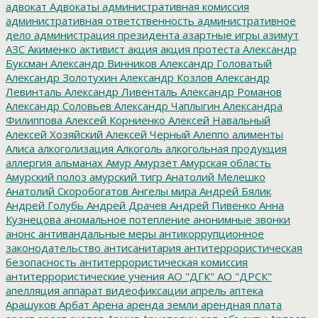
адвокат
Адвокаты
административная комиссия
административная ответственность
административное
дело
администрация президента
азартные игры
азимут
АЗС
Акименко
активист
акция
акция протеста
Александр
Буксман
Александр Винников
Александр Головатый
Александр Золотухин
Александр Козлов
Александр
Левинталь
Александр Ливенталь
Александр Романов
Александр Соловьев
Александр Чаплыгин
Александра
Филиппова
Алексей Корниенко
Алексей Навальный
Алексей Хозяйский
Алексей Черный
Алеппо
алименты
Алиса
алкоголизация
Алкоголь
алкогольная продукция
аллергия
альманах
Амур
Амурзет
Амурская область
Амурский полоз
амурский тигр
Анатолий Мелешко
Анатолий Скоробогатов
Ангелы мира
Андрей Бялик
Андрей Голубь
Андрей Драчев
Андрей Пивенко
Анна
Кузнецова
аномальное потепление
анонимные звонки
анонс
антивандальные меры
антикоррупционное
законодательство
антисанитария
антитеррористическая
безопасность
антитеррористическая комиссия
антитеррористические учения
АО "ДГК"
АО "ДРСК"
апелляция
аппарат видеофиксации
апрель
аптека
Арашуков
Арбат
Арена
аренда земли
арендная плата