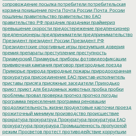
сопровождение
посылка
потребители
потребительская
корзина
похищение
почта
Почта России
Почта_России
пошлины
правительство
правительство ЕАО
правительство РФ
праздник
праздники
праймериз
превышение скорости
предостережение
предпенсионер
предпенсионеры
предприниматели
предпринимательство
Президент
президент России
Президент РФ
Президентские спортивные игры
презумпция доверия
премия
препараты
преступление
преступность
Приамурский
Приамурье
приборы фотовидеофиксации
прививочная кампания
приговор
пригородные поезда
Приморье
природа
природные пожары
природоохранная
прокуратура
присоединение ЕАО
пристав-исполнитель
приставы
присяга
присяжные заседатели
Приходько
приют
приют для бездомных животных
пробка
пробки
проблемы
провал
проверка
прогноз
прогноз погоды
программа переселения
программа реновации
продолжительность жизни
продуктовые карточки
проезд
прожиточный минимум
производство
происшествие
прократура
прокуратруа
Прокуратура
прокуратура ЕАО
прокуратуура
прокураура
Промышленность
пропускной
режим
Просветов
протест
противодействие коррупции