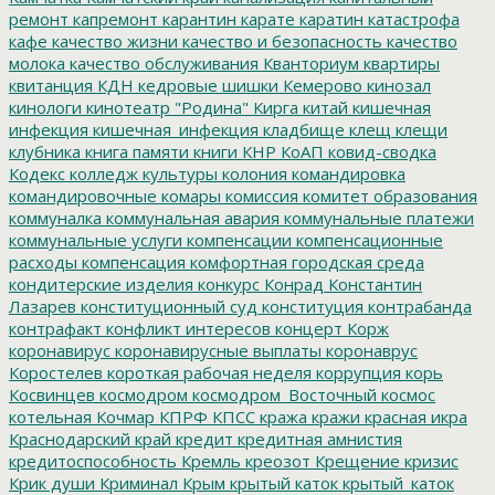
ремонт
капремонт
карантин
карате
каратин
катастрофа
кафе
качество жизни
качество и безопасность
качество
молока
качество обслуживания
Кванториум
квартиры
квитанция
КДН
кедровые шишки
Кемерово
кинозал
кинологи
кинотеатр "Родина"
Кирга
китай
кишечная
инфекция
кишечная_инфекция
кладбище
клещ
клещи
клубника
книга памяти
книги
КНР
КоАП
ковид-сводка
Кодекс
колледж культуры
колония
командировка
командировочные
комары
комиссия
комитет образования
коммуналка
коммунальная авария
коммунальные платежи
коммунальные услуги
компенсации
компенсационные
расходы
компенсация
комфортная городская среда
кондитерские изделия
конкурс
Конрад
Константин
Лазарев
конституционный суд
конституция
контрабанда
контрафакт
конфликт интересов
концерт
Корж
коронавирус
коронавирусные выплаты
коронаврус
Коростелев
короткая рабочая неделя
коррупция
корь
Косвинцев
космодром
космодром_Восточный
космос
котельная
Кочмар
КПРФ
КПСС
кража
кражи
красная икра
Краснодарский край
кредит
кредитная амнистия
кредитоспособность
Кремль
креозот
Крещение
кризис
Крик души
Криминал
Крым
крытый каток
крытый_каток