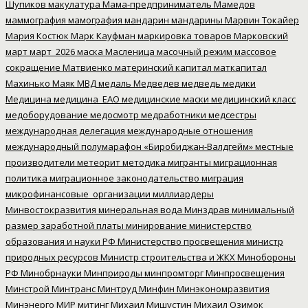
Шупиков
макулатура
Мама-предприниматель
Мамедов
маммография
мамография
мандарин
мандарины
Марвин Токайер
Мария Костюк
Марк Кауфман
маркировка товаров
Марковский
март
март_2026
маска
Масленица
масочный режим
массовое
сокращение
Матвиенко
материнский капитал
маткапитал
Махинько
Маяк
МВД
медаль
Медведев
медведь
медики
Медицина
медицина_ЕАО
медицинские маски
медицинский класс
медоборудование
медосмотр
медработники
медсестры
международная делегация
международные отношения
международный полумарафон «Биробиджан-Валдгейм»
местные
производители
метеорит
методика
мигранты
миграционная
политика
миграционное законодательство
миграция
микрофинансовые_организации
миллиардеры
Минвостокразвития
минеральная вода
Минздрав
минимальный
размер заработной платы
минирование
министерство
образования и науки РФ
Министерство просвещения
министр
природных ресурсов
Министр строительства и ЖКХ
Минобороны
РФ
Минобрнауки
Минприроды
минпромторг
Минпросвещения
Минстрой
Минтранс
Минтруд
Минфин
Минэкономразвития
Минэнерго
МИР
митинг
Михаил Мишустин
Михаил Озимок