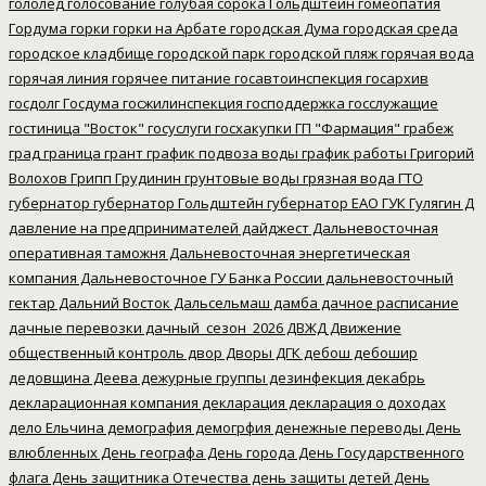
гололед
голосование
голубая сорока
Гольдштейн
гомеопатия
Гордума
горки
горки на Арбате
городская Дума
городская среда
городское кладбище
городской парк
городской пляж
горячая вода
горячая линия
горячее питание
госавтоинспекция
госархив
госдолг
Госдума
госжилинспекция
господдержка
госслужащие
гостиница "Восток"
госуслуги
госхакупки
ГП "Фармация"
грабеж
град
граница
грант
график подвоза воды
график работы
Григорий
Волохов
Грипп
Грудинин
грунтовые воды
грязная вода
ГТО
губернатор
губернатор Гольдштейн
губернатор ЕАО
ГУК
Гулягин
Д
давление на предпринимателей
дайджест
Дальневосточная
оперативная таможня
Дальневосточная энергетическая
компания
Дальневосточное ГУ Банка России
дальневосточный
гектар
Дальний Восток
Дальсельмаш
дамба
дачное расписание
дачные перевозки
дачный_сезон_2026
ДВЖД
Движение
общественный контроль
двор
Дворы
ДГК
дебош
дебошир
дедовщина
Деева
дежурные группы
дезинфекция
декабрь
декларационная компания
декларация
декларация о доходах
дело Ельчина
демография
демогрфия
денежные переводы
День
влюбленных
День географа
День города
День Государственного
флага
День защитника Отечества
день защиты детей
День