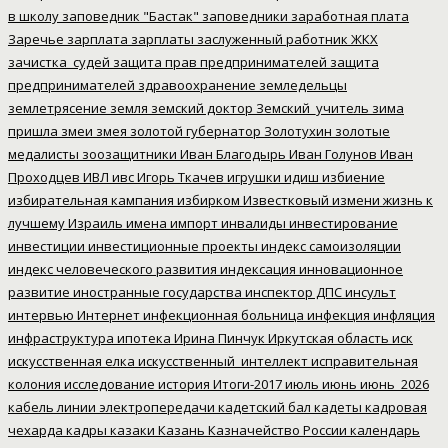
в школу
заповедник "Бастак"
заповедники
заработная плата
Заречье
зарплата
зарплаты
заслуженный работник ЖКХ
зачистка_судей
защита прав предпринимателей
защита
предпринимателей
здравоохранение
земледельцы
землетрясение
земля
земский доктор
Земский_учитель
зима
пришла
змеи
змея
золотой губернатор
Золотухин
золотые
медалисты
зоозащитники
Иван Благодырь
Иван Голунов
Иван
Проходцев
ИВЛ
ивс
Игорь Ткачев
игрушки
идиш
избиение
избирательная кампания
избирком
Известковый
измени жизнь к
лучшему
Израиль
имена
импорт
инвалиды
инвестирование
инвестиции
инвестиционные проекты
индекс самоизоляции
индекс человеческого развития
индексация
инновационное
развитие
иностранные государства
инспектор ДПС
инсульт
интервью
Интернет
инфекционная больница
инфекция
инфляция
инфраструктура
ипотека
Ирина Пинчук
Иркутская область
иск
искусственная елка
искусственный_интеллект
исправительная
колония
исследование
история
Итоги-2017
июль
июнь
июнь_2026
кабель линии электропередачи
кадетский бал
кадеты
кадровая
чехарда
кадры
казаки
Казань
Казначейство России
календарь