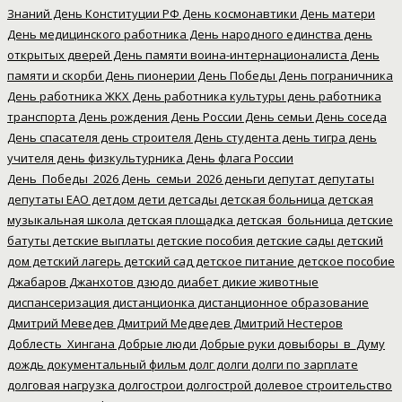
Знаний
День Конституции РФ
День космонавтики
День матери
День медицинского работника
День народного единства
день
открытых дверей
День памяти воина-интернационалиста
День
памяти и скорби
День пионерии
День Победы
День пограничника
День работника ЖКХ
День работника культуры
день работника
транспорта
День рождения
День России
День семьи
День соседа
День спасателя
день строителя
День студента
день тигра
день
учителя
день физкультурника
День флага России
День_Победы_2026
День_семьи_2026
деньги
депутат
депутаты
депутаты ЕАО
детдом
дети
детсады
детская больница
детская
музыкальная школа
детская площадка
детская_больница
детские
батуты
детские выплаты
детские пособия
детские сады
детский
дом
детский лагерь
детский сад
детское питание
детское пособие
Джабаров
Джанхотов
дзюдо
диабет
дикие животные
диспансеризация
дистанционка
дистанционное образование
Дмитрий Меведев
Дмитрий Медведев
Дмитрий Нестеров
Доблесть_Хингана
Добрые люди
Добрые руки
довыборы_в_Думу
дождь
документальный фильм
долг
долги
долги по зарплате
долговая нагрузка
долгострои
долгострой
долевое строительство