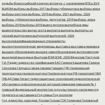
ходьбы
Всероссийский конкурс
встреча_с_населением
ВТБъ
ВУЗ
ВЦИОМ
выборы
выборы 2017
выборы губернатора
выборы мэра
выборы ректора
выборы_2019
выборы_2021
выборы_2026
выборы_губернатора
выборы_депутатов_2019
выборы_мэра
выборы-2018
выборы-2019
вывоз мусора
выгребные ямы
вымогательство
выпас скота
выплата
выплаты
выплаты за
урожай
выпускники
выпускной
выпускной_2026
высококвалифицированные специалисты
высокотехнологичная_медпомощь
выставка
выставка-ярмарка
высшее образование
высшее самообразование
вытрезвители
выходной
выходные
Вьетнам
ВЭФ
ВЭФ_2026
Вячеслав Пастухов
Г.И. Радде
гадюка
газ
газификация ЕАО
Галина Кашапова
Галина
Соколова
Галушка
гараж
гаражи
Гаршин
ГДК
Генеральная
прокуратура
генпрокуратура
Генпрокуратура РФ
гериатрия
ГЖИ
ГИБДД
Гиви
Гигант
гидрозащитные сооружения
гидрологическая
обстановка
гидрологическая ситуация
гимназия
гимназия № 1
главный федеральный инспектор
год культурного наследия
год
педагога и наставника
Год семьи
Год экологии
Год_единства_народов_России
Гознак
ГОК
Голикова
Головатый