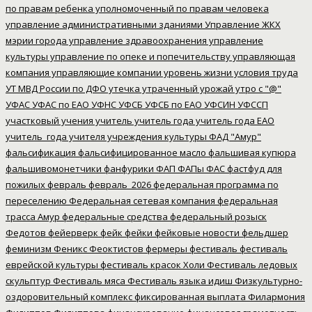
по правам ребенка
уполномоченный по правам человека
управление административными зданиями
Управление ЖКХ
мэрии города
управление здравоохранения
управление
культуры
управление по опеке и попечительству
управляющая
компания
управляющие компании
уровень жизни
условия труда
УТ МВД России по ДФО
утечка
утраченный урожай
утро с "@"
УФАС
УФАС по ЕАО
УФНС
УФСБ
УФСБ по ЕАО
УФСИН
УФССП
участковый
учения
учитель
учитель года
учитель года ЕАО
учитель_года
учителя
учреждения культуры
ФАД "Амур"
фальсификация
фальсифицированное масло
фальшивая купюра
фальшивомонетчики
фанфурики
ФАП
ФАПы
ФАС
фастфуд для
пожилых
февраль
февраль_2026
федеральная программа по
переселению
Федеральная сетевая компания
федеральная
трасса Амур
федеральные средства
федеральный розыск
Федотов
фейерверк
фейк
фейки
фейковые новости
фельдшер
феминизм
Феникс
Феоктистов
фермеры
фестиваль
фестиваль
еврейской культуры
фестиваль красок Холи
Фестиваль ледовых
скульптур
Фестиваль мяса
Фестиваль языка идиш
Физкультурно-
оздоровительный комплекс
фиксированная выплата
Филармония