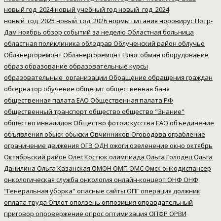
новый год_2024
новый учебный год
новый_год_2024
новый_год_2025
новый_год_2026
нормы питания
норовирус
Нотр-
Дам
ноябрь
обзор событий за неделю
Областная больница
областная поликлиника
облздрав
Облученский район
облучье
Облэнергоремонт
Облэнергоремонт Плюс
обман
оборудование
образ
образование
образовательные курсы
образовательные_организации
Обращение
обращения граждан
обсерватор
обучение
общепит
общественная баня
общественная палата ЕАО
Общественная палата РФ
общественный транспорт
общество
общество "Знание"
общество инвалидов
Общество фотоискусства ЕАО
объединение
объявления
обыск
обыски
Овчинников
Огородова
ограбление
ограничение движения
ОГЭ
ОДН
ожоги
озеленение
окно
октябрь
Октябрьский район
Олег Костюк
олимпиада
Ольга Голодец
Ольга
Данилина
Ольга Казанская
ОМОН
ОМП
ОМС
Омск
онкодиспансер
онкологическая служба
онкология
онлайн-концерт
ОНФ
ОНФ
"Генеральная уборка"
опасные сайты
ОПГ
операция должник
оплата труда
Оплот
оползень
оппозиция
оправдательный
приговор
опровержение
опрос
оптимизация
ОПФР
ОРВИ