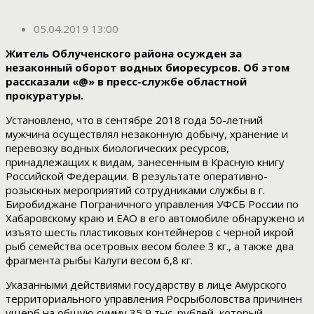
05.04.2019 13:00
Житель Облученского района осужден за
незаконный оборот водных биоресурсов. Об этом
рассказали «@» в пресс-службе областной
прокуратуры.
Установлено, что в сентябре 2018 года 50-летний
мужчина осуществлял незаконную добычу, хранение и
перевозку водных биологических ресурсов,
принадлежащих к видам, занесенным в Красную книгу
Российской Федерации. В результате оперативно-
розыскных мероприятий сотрудниками службы в г.
Биробиджане Пограничного управления УФСБ России по
Хабаровскому краю и ЕАО в его автомобиле обнаружено и
изъято шесть пластиковых контейнеров с черной икрой
рыб семейства осетровых весом более 3 кг., а также два
фрагмента рыбы Калуги весом 6,8 кг.
Указанными действиями государству в лице Амурского
территориального управления Росрыболовства причинен
ущерб на общую сумму 35,9 тыс. рублей, который