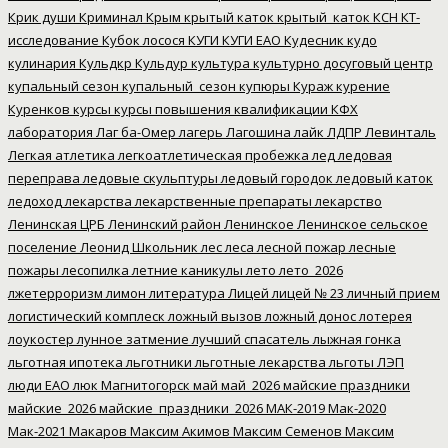
Крик души
Криминал
Крым
крытый каток
крытый_каток
КСН
КТ-
исследование
Кубок лосося
КУГИ
КУГИ ЕАО
Кудесник
кудо
кулинария
Кульдкр
Кульдур
культура
культурно досуговый центр
купальный сезон
купальный_сезон
купюры
Кураж
курение
Куренков
курсы
курсы повышения квалификации
КФХ
лаборатория
Лаг ба-Омер
лагерь
Лагошина
лайк
ЛДПР
Левинталь
Легкая атлетика
легкоатлетическая пробежка
лед
ледовая
переправа
ледовые скульптуры
ледовый городок
ледовый каток
ледоход
лекарства
лекарственные препараты
лекарство
Ленинская ЦРБ
Ленинский район
Ленинское
Ленинское сельское
поселение
Леонид Школьник
лес
леса
лесной пожар
лесные
пожары
лесопилка
летние каникулы
лето
лето_2026
лжетерроризм
лимон
литература
Лицей
лицей № 23
личный прием
логистический комплеск
ложный вызов
ложный донос
лотерея
лоукостер
лунное затмение
лучший спасатель
лыжная гонка
льготная ипотека
льготники
льготные лекарства
льготы
ЛЭП
люди ЕАО
люк
Магнитогорск
май
май_2026
майские праздники
майские_2026
майские_праздники_2026
МАК-2019
Мак-2020
Мак-2021
Макаров
Максим Акимов
Максим Семенов
Максим