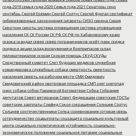
года-2019
семья года-2020
Семья года-2021
Сенаторы
сено
сентябрь
Сергей Ерёмин
Сергей Солтус
Сергей Фургал
сертификат
сибиреязвенные захоронения
сигареты
СИЗО
сирена
Сирия
Сироткин
сироты
система оповещения
система оповещения
населения
СК
СК России
СК РФ
СК РФ по Хабаровскому краю
сказка
скандал
сквер
сквер пограничников
скейт-парк
скидка
скидки и акции
склад вооружения и боеприпасов
склад
пиломатериалов
скорая
Скорая помощь
СКУД
СКУДы
Следственный комитет
Слет будущих медиков
служебная
командировка
служебные собаки
смертность
смертность
населения
смерть на рабочем месте
СМИ
Смидович
Смидовичский район
смотровая площадка
СМП
снег
снегопад
снюс
собаки
собор Парижской Богоматери
Собра
Собрание
депутатов
Совет ветеранов
Совет Федерации
советские ГОСТы
советские зарплаты
Совфед
Сокол
сокращения
Солнцев
Солтус
Солцнев
соотечественники
Сопка
соревнования
сотовая связь
сотрудничество
соцвыплаты
соцзащита
социально-культурный
центр
социально-политическая устойчивость
социально-
экономическое положение
социальное питание
социальные