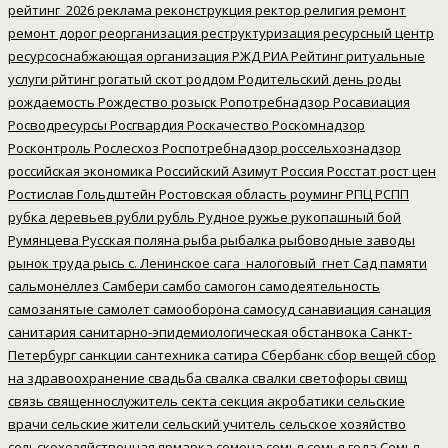
рейтинг_2026
реклама
реконструкция
ректор
религия
ремонт
ремонт дорог
реорганизация
реструктуризация
ресурсный центр
ресурсоснабжающая организация
РЖД
РИА Рейтинг
ритуальные
услуги
рйтинг
рогатый скот
роддом
Родительский день
роды
рождаемость
Рождество
розыск
Ропотребнадзор
Росавиация
Росводресурсы
Росгвардия
Роскачество
Роскомнадзор
Росконтроль
Рослесхоз
Роспотребнадзор
россельхознадзор
российская экономика
Российский Азимут
Россия
Росстат
рост цен
Ростислав Гольдштейн
Ростовская область
роуминг
РПЦ
РСПП
рубка деревьев
рубли
рубль
Рудное
ружье
рукопашный бой
Румянцева
Русская поляна
рыба
рыбалка
рыбоводные заводы
рынок труда
рысь
с. Ленинское
сага_налоговый_гнет
Сад памяти
сальмонеллез
Самбери
самбо
самогон
самодеятельность
самозанятые
самолет
самооборона
самосуд
санавиация
санация
санитария
санитарно-эпидемиологическая обстанвока
Санкт-
Петербург
санкции
сантехника
сатира
Сбербанк
сбор вещей
сбор
на здравоохранение
свадьба
свалка
свалки
светофоры
свищ
связь
священнослужитель
секта
секция акробатики
сельские
врачи
сельские жители
сельский учитель
сельское хозяйство
сельскохозяйственная ярмарка
семена
семья
семья года
Семья