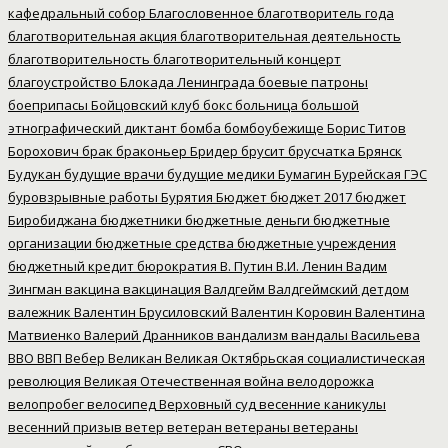
кафедральный собор
Благословенное
благотворитель года
благотворительная акция
благотворительная деятельность
благотворительность
благотворительный концерт
благоустройство
Блокада Ленинграда
боевые патроны
боеприпасы
Бойцовский клуб
бокс
больница
большой
этнографический диктант
бомба
бомбоубежище
Борис Титов
Борохович
брак
браконьер
Бридер
брусит
брусчатка
Брянск
Будукан
будущие врачи
будущие медики
Бумагин
Бурейская ГЭС
буровзрывные работы
Бурятия
Бюджет
бюджет 2017
бюджет
Биробиджана
бюджетники
бюджетные деньги
бюджетные
организации
бюджетные средства
бюджетные учреждения
бюджетный кредит
бюрократия
В. Путин
В.И. Ленин
Вадим
Зингман
вакцина
вакцинация
Валдгейм
Валдгеймский детдом
валежник
Валентин Брусиловский
Валентин Коровин
Валентина
Матвиенко
Валерий Дранников
вандализм
вандалы
Васильева
ВВО
ВВП
Вебер
Великан
Великая Октябрьская социалистическая
революция
Великая Отечественная война
велодорожка
велопробег
велосипед
Верховный суд
весенние каникулы
весенний призыв
ветер
ветеран
ветераны
ветераны