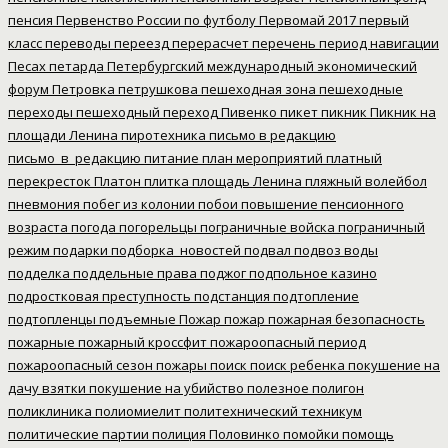
пенсия
Первенство России по футболу
Первомай 2017
первый
класс
переводы
переезд
перерасчет
перечень
период навигации
Песах
петарда
Петербургский международный экономический
форум
Петровка
петрушкова
пешеходная зона
пешеходные
переходы
пешеходный переход
Пивенко
пикет
пикник
Пикник на
площади Ленина
пиротехника
письмо в редакцию
письмо_в_редакцию
питание
план мероприятий
платный
перекресток
Платон
плитка
площадь Ленина
пляжный волейбол
пневмония
побег из колонии
побои
повышение пенсионного
возраста
погода
погорельцы
пограничные войска
пограничный
режим
подарки
подборка_новостей
подвал
подвоз воды
подделка
поддельные права
поджог
подпольное казино
подростковая преступность
подстанция
подтопление
подтопленцы
подъемные
Пожар
пожар
пожарная безопасность
пожарные
пожарный кроссфит
пожароопасный период
пожароопасный сезон
пожары
поиск
поиск ребенка
покушение на
дачу взятки
покушение на убийство
полезное
полигон
поликлиника
полиомиелит
политехнический техникум
политические партии
полиция
Половинко
помойки
помощь