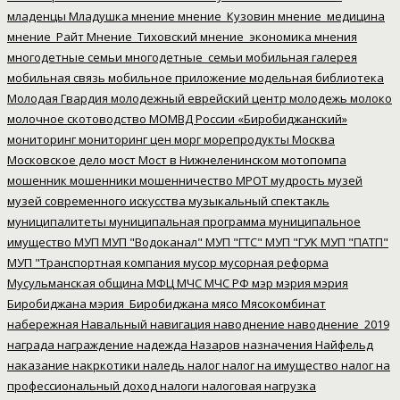
младенцы
Младушка
мнение
мнение_Кузовин
мнение_медицина
мнение_Райт
Мнение_Тиховский
мнение_экономика
мнения
многодетные семьи
многодетные_семьи
мобильная галерея
мобильная связь
мобильное приложение
модельная библиотека
Молодая Гвардия
молодежный еврейский центр
молодежь
молоко
молочное скотоводство
МОМВД России «Биробиджанский»
мониторинг
мониторинг цен
морг
морепродукты
Москва
Московское дело
мост
Мост в Нижнеленинском
мотопомпа
мошенник
мошенники
мошенничество
МРОТ
мудрость
музей
музей современного искусства
музыкальный спектакль
муниципалитеты
муниципальная программа
муниципальное
имущество
МУП
МУП "Водоканал"
МУП "ГТС"
МУП "ГУК
МУП "ПАТП"
МУП "Транспортная компания
мусор
мусорная реформа
Мусульманская община
МФЦ
МЧС
МЧС РФ
мэр
мэрия
мэрия
Биробиджана
мэрия_Биробиджана
мясо
Мясокомбинат
набережная
Навальный
навигация
наводнение
наводнение_2019
награда
награждение
надежда
Назаров
назначения
Найфельд
наказание
накркотики
наледь
налог
налог на имущество
налог на
профессиональный доход
налоги
налоговая нагрузка