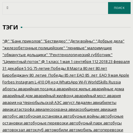
ТЭГИ
"@"
"Банк приколов"
"Бествидео"
"Дети войны"
"Добрые дела"
"железобетонные полицейские"
"ленивые" малоимущие
"обманутые дольщики"
"Рентгенологический субботник"
"Цементный поток"
@
1 класс
1 мая
1 сентября
112
2018
23 февраля
31 декабря
5
5G
75-летие Победы
8 Марта
80 лет
80 лет
Биробиджану
80_летие_Победы
85 лет ЕАО
85_лет_ЕАО
9 мая
Apple
Forbes
Instagram
L-410
QR-код
WhatsApp
Wi-Fi
WorldSkills Russia
аборты
аварийная посадка
аварийное жилье
аварийные дома
аварийный дом
аварийный жилфонд
аварийный мост
авария
авария на Чернобыльской АЭС
август
Авдалян
авиабилеты
авиакатастрофа
авиалесоохрана
авиасообщение
авиация
автобус
автобусная остановка
автобусные войны
автобусные
остановки
автобусные перевозки
автобусный парк
автобусы
автовокзал
автоклуб
автомобили
автомобиль
автоперевозки