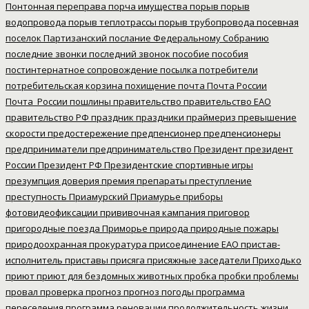
Понтонная переправа
порча имущества
порыв
порыв
водопровода
порыв теплотрассы
порыв трубопровода
посевная
поселок Партизанский
послание Федеральному Собранию
последние звонки
последний звонок
пособие
пособия
постинтернатное сопровождение
посылка
потребители
потребительская корзина
похищение
почта
Почта России
Почта_России
пошлины
правительство
правительство ЕАО
правительство РФ
праздник
праздники
праймериз
превышение
скорости
предостережение
предпенсионер
предпенсионеры
предприниматели
предпринимательство
Президент
президент
России
Президент РФ
Президентские спортивные игры
презумпция доверия
премия
препараты
преступление
преступность
Приамурский
Приамурье
приборы
фотовидеофиксации
прививочная кампания
приговор
пригородные поезда
Приморье
природа
природные пожары
природоохранная прокуратура
присоединение ЕАО
пристав-
исполнитель
приставы
присяга
присяжные заседатели
Приходько
приют
приют для бездомных животных
пробка
пробки
проблемы
провал
проверка
прогноз
прогноз погоды
программа
переселения
программа реновации
продолжительность жизни