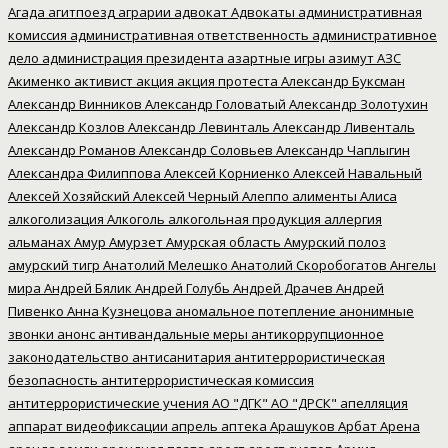
Агада
агитпоезд
аграрии
адвокат
Адвокаты
административная
комиссия
административная ответственность
административное
дело
администрация президента
азартные игры
азимут
АЗС
Акименко
активист
акция
акция протеста
Александр Буксман
Александр Винников
Александр Головатый
Александр Золотухин
Александр Козлов
Александр Левинталь
Александр Ливенталь
Александр Романов
Александр Соловьев
Александр Чаплыгин
Александра Филиппова
Алексей Корниенко
Алексей Навальный
Алексей Хозяйский
Алексей Черный
Алеппо
алименты
Алиса
алкоголизация
Алкоголь
алкогольная продукция
аллергия
альманах
Амур
Амурзет
Амурская область
Амурский полоз
амурский тигр
Анатолий Мелешко
Анатолий Скоробогатов
Ангелы
мира
Андрей Бялик
Андрей Голубь
Андрей Драчев
Андрей
Пивенко
Анна Кузнецова
аномальное потепление
анонимные
звонки
анонс
антивандальные меры
антикоррупционное
законодательство
антисанитария
антитеррористическая
безопасность
антитеррористическая комиссия
антитеррористические учения
АО "ДГК"
АО "ДРСК"
апелляция
аппарат видеофиксации
апрель
аптека
Арашуков
Арбат
Арена