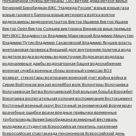
пограничной службы
ветераны_СВО
ветхие дома
ветхое жилье
Вечерний Биробиджан
ВЖС "Надежда России"
взрыв
взрыв газа
взрыв газового баллона
взрыв метеорита
взятка
взятки
видеокамеры
видеорегистратор
Виктор Ишавев
Виктор Ишаев
Виктор Орёл
Виктор Солнцев
викторина
Винников
вице-премьер
ВИЧ
ВККС
Владивосток
Владимир Марковский
Владимир Мишустин
Владимир Путин
Владимир Сахаровский
Владимир Якушев
власть
внеплановая проверка
Внешний долг
внутренняя политика
вода
водители
водка
водоемы
водоисточник
Водоканал
водолазы
водоналивные дамбы
водонапорная башня
водоснабжение
военная служба
военные сборы
военный комиссар
ВОЗ
возврат_стеклотары
возгорание
воинский учет
война
война в
Сирии
Войтенков
вокзал
волейбол
волк
Волонтеры
Волочаевка
Волочаевская битва
Волочаевский бой
вольная борьба
Ворожбит
Воропаева
воспитательная колония
воспоминания
Востокцемент
Восточный военный округ
Восточный экономический форум
врач
врачебные ошибки
врачи
вредные привычки
временные
трубопроводы
Время Биробиджана
всемирный фестиваль
молодежи и студентов
Всероссийская перепись населения
Всероссийская спартакиада пенсионеров
Всероссийский день