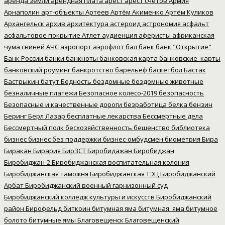
аренда земли
арендная плата
арест
арест счетов
Армия
Арнаполин
арт-объекты
Артеев
Артём Акименко
Артём Куликов
Архангельск
архив
архитектура
астероид
астрономия
асфальт
асфальтовое покрытие
Атлет
аудиенция
аферисты
африканская
чума свиней
АЧС
аэропорт
аэрофлот
бал
банк
банк "Открытие"
Банк России
банки
банкноты
банковская карта
банковские_карты
банковский роуминг
банкротство
барельеф
баскетбол
Бастак
Бастрыкин
батут
Бедность
бездомные
бездомные животные
безналичные платежи
Безопасное колесо-2019
безопасность
Безопасные и качественные дороги
безработица
белка
бензин
Беринг
Берл Лазар
бесплатные лекарства
Бессмертные дела
Бессмертный полк
бесхозяйственность
бешенство
библиотека
бизнес
бизнес без поддержки
бизнес-омбудсмен
биометрия
Бира
Биракан
Бирария
БирЗСТ
Биробидажан
Биробиджан
Биробиджан-2
Биробиджанская воспитательная колония
Биробиджанская таможня
Биробиджанская ТЭЦ
Биробиджанский
Арбат
Биробиджанский военный гарнизонный суд
Биробиджанский колледж культуры и искусств
Биробиджанский
район
Бирофельд
биткоин
битумная яма
битумная_яма
битумное
болото
битумные ямы
Благовещенск
Благовещенский