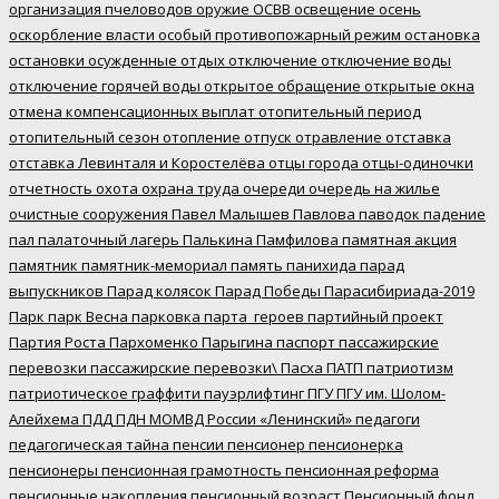
организация пчеловодов
оружие
ОСВВ
освещение
осень
оскорбление власти
особый противопожарный режим
остановка
остановки
осужденные
отдых
отключение
отключение воды
отключение горячей воды
открытое обращение
открытые окна
отмена компенсационных выплат
отопительный период
отопительный сезон
отопление
отпуск
отравление
отставка
отставка Левинталя и Коростелёва
отцы города
отцы-одиночки
отчетность
охота
охрана труда
очереди
очередь на жилье
очистные сооружения
Павел Малышев
Павлова
паводок
падение
пал
палаточный лагерь
Палькина
Памфилова
памятная акция
памятник
памятник-мемориал
память
панихида
парад
выпускников
Парад колясок
Парад Победы
Парасибириада-2019
Парк
парк Весна
парковка
парта_героев
партийный проект
Партия Роста
Пархоменко
Парыгина
паспорт
пассажирские
перевозки
пассажирские перевозки\
Пасха
ПАТП
патриотизм
патриотическое граффити
пауэрлифтинг
ПГУ
ПГУ им. Шолом-
Алейхема
ПДД
ПДН МОМВД России «Ленинский»
педагоги
педагогическая тайна
пенсии
пенсионер
пенсионерка
пенсионеры
пенсионная грамотность
пенсионная реформа
пенсионные накопления
пенсионный возраст
Пенсионный фонд