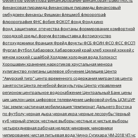
Филиппов
Филиппова
финансирование
финансовая грамотность
финансовая пирамида
финансовые пирамиды
финансовый
омбудсмен
финансы
Фишман
флешмоб
флюорограф
флюорография
ФНС
фобия
ФОКОТ
фонд
Фонд кино
фонд_защитники_отечества
фонтаны
формирование комфортной
городской среды\
форум
фотовыставка
фотоискусство
фотохудожники
Франция
Фрейд
фрукты
ФСБ
ФСИН
ФСО
ФСС
ФССП
Фургал
футбол
Хабаровск
Хабаровский край
хлеб
хоккей
хоккей с
мячом
хоккей с шайбой
Холдоми
холодная вода
Холокост
Хорошавин
хранение наркотиков
хрустальная менора
хулиганство
хулиганы
целевое обучение
Целищев
Центр
"Амурский тигр"
центр временного содержания мигрантов
центр
занятости
Центр лечебной физкультуры
Центр управления
регионом
центральное водоснабжение
Центральный Банк
цены
цик
циклон
цирк
цифровое телевидение
цифровой рубль
ЦСМ
ЦУР
Час земли
частичная мобилизация
Чемпионат Дальнего Востока
по футболу
черная дыра
черная икра
черные лесорубы
Черный
куб
черный список
честные выборы
честные и чистые выборы
четырехдневная рабочая неделя
чиновник
чиновники
чипирование
чистая питьевая вода
Чиунэ Сугихара
ЧМ-2018
ЧП
чс