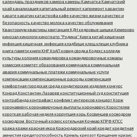
календарь праздников
камера
камеры
Камчатка
Камчатский
край
канализация
капитальный ремонт
капремонт
карантин
карате
каратин
катастрофа
кафе
качество жизни
качество и
безопасность
качество молока
качество обслуживания
Кванториум
квартиры
квитанция
КДН
кедровые шишки
Кемерово
кинозал
кинологи
кинотеатр "Родина"
Кирга
китай
кишечная
инфекция
кишечная_инфекция
кладбище
клещ
клещи
клубника
книга памяти
книги
КНР
КоАП
ковид-сводка
Кодекс
колледж
культуры
колония
командировка
командировочные
комары
комиссия
комитет образования
коммуналка
коммунальная
авария
коммунальные платежи
коммунальные услуги
компенсации
компенсационные расходы
компенсация
комфортная городская среда
кондитерские изделия
конкурс
Конрад
Константин Лазарев
конституционный суд
конституция
контрабанда
контрафакт
конфликт интересов
концерт
Корж
коронавирус
коронавирусные выплаты
коронаврус
Коростелев
короткая рабочая неделя
коррупция
корь
Косвинцев
космодром
космодром_Восточный
космос
котельная
Кочмар
КПРФ
КПСС
кража
кражи
красная икра
Краснодарский край
кредит
кредитная
амнистия
кредитоспособность
Кремль
креозот
Крещение
кризис