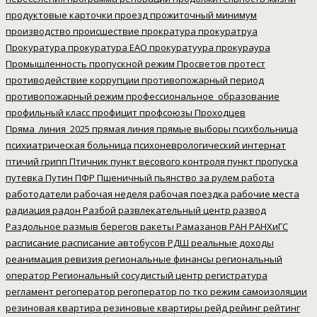
продуктовые карточки
проезд
прожиточный минимум
производство
происшествие
прократура
прокуратруа
Прокуратура
прокуратура ЕАО
прокуратуура
прокураура
Промышленность
пропускной режим
Просветов
протест
противодействие коррупции
противопожарный период
противопожарный режим
профессиональное_образование
профильный класс
профицит
профсоюзы
Проходцев
Пряма_линия_2025
прямая линия
прямые выборы
психбольница
психиатрическая больница
психоневрологический интернат
птичий грипп
Птичник
пункт весового контроля
пункт пропуска
путевка
Путин
ПФР
Пшеничный
пьянство за рулем
работа
работодатели
рабочая неделя
рабочая поездка
рабочие места
радиация
радон
Разбой
развлекательный центр
развод
Раздольное
размыв берегов
ракеты
Рамазанов
РАН
РАНХиГС
расписание
расписание автобусов
РДШ
реальные доходы
реанимация
ревизия
региональные финансы
региональный
оператор
Региональный сосудистый центр
регистратура
регламент
регоператор
регоператор по тко
режим самоизоляции
резиновая квартира
резиновые квартиры
рейд
рейинг
рейтинг