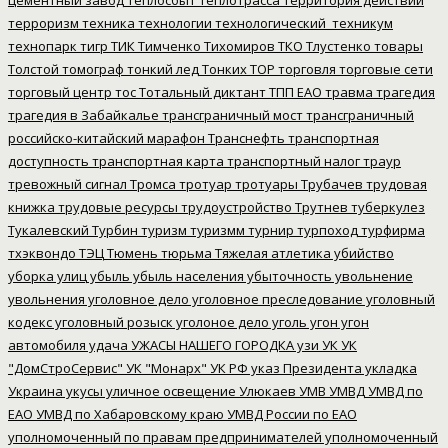
цементный завод
теплосбыт
теплотрасса
территория действий
терроризм
техника
технологии
технологический_техникум
технопарк
тигр
ТИК
Тимченко
Тихомиров
ТКО
Тлустенко
товары
Толстой
томограф
тонкий лед
Тонких
ТОР
торговля
торговые сети
торговый центр
тос
Тотальный диктант
ТПП ЕАО
травма
трагедия
трагедия в Забайкалье
трансграничный мост
трансграничный
российско-китайский марафон
Транснефть
транспортная
доступность
транспортная карта
транспортный налог
траур
тревожный сигнал
Тромса
тротуар
тротуары
Трубачев
трудовая
книжка
трудовые ресурсы
трудоустройство
Трутнев
туберкулез
Тукалевский
Турбин
туризм
туризмм
турнир
турпоход
турфирма
тхэквондо
ТЭЦ
Тюмень
тюрьма
Тяжелая атлетика
убийство
уборка улиц
убыль
убыль населения
убыточность
увольнение
увольнения
уголовное дело
уголовное преследование
уголовный
кодекс
уголовный розыск
уголоное дело
уголь
угон
угон
автомобиля
удача
УЖАСЫ НАШЕГО ГОРОДКА
узи
УК
УК
"ДомСтроСервис"
УК "Монарх"
УК РФ
указ Президента
укладка
Украина
укусы
уличное освещение
Улюкаев
УМВ
УМВД
УМВД по
ЕАО
УМВД по Хабаровскому краю
УМВД России по ЕАО
уполномоченный по правам предпринимателей
уполномоченный