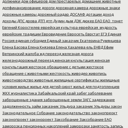
должники
дом офицеров
дом престарелых
домашние животные
допфинансирование
дороги
дорожная камера
дорожные знаки
дорожные камеры
дорожный радар
ДОСААФ
дотации
доход
доходы
ДПС
дрова
ДТП
дтп
Дудин
дым
ДЭК
дюкер
ЕАО
ЕАО_тонет
Евгений Коростелев
еврейская культура
еврейская_мудрость
еврейские традиции
Евровидение
Евросеть
Еврстат
ЕГЭ
Единая
Россия
единая субсидия
Единый заказчик
Екатерина Румянцева
Елена Басова
Елена Князева
Елена Хахалева
ель
ЕНВД
Ефим
Вепринский
жалоба
жд переезд
железная дорога
железнодорожный переезд
женская кнсультация
женская
консультация
жестокое обращение с детьми
жестокое
обращение с животными
жестокость
живодер
живопись
животноводство
животные
жилищные сертификаты
жилищные
условия
жилье
жилье для детей-сирот
жильё для подтопленцев
ЖКХ
журналистика
Забайкальский край
забег
заболевание
заброшенные здания
заброшенные земли
ЗАГС
задержание
задолженность
займ
заказник Ульдура
заказник Ульдуры
закон
Законодательное Собрание
законодательство
законопреокт
законопроект
законороект
Заксобрание
Заксобрание ЕАО
заморозка пенсионных накоплений
заморозки
занятость
запись