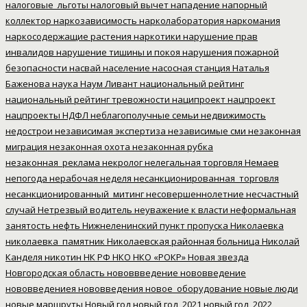
налоговые_льготы
налоговый вычет
нападение
напорный
коллектор
наркозависимость
нарколаборатория
наркомания
наркосодержащие растения
наркотики
нарушение прав
инвалидов
нарушение тишины и покоя
нарушения пожарной
безопасности
насвай
население
насосная станция
Наталья
Баженова
наука
Наум Ливант
национальный рейтинг
национальный рейтинг тревожности
наципроект
нацпроект
нацпроекты
НДФЛ
неблагополучные семьи
недвижимость
недострои
независимая экспертиза
независимые сми
незаконная
миграция
незаконная охота
незаконная рубка
незаконная_реклама
некролог
нелегальная торговля
Немаев
непогода
нерабочая неделя
несанкционированная_торговля
несанкционированный_митинг
несовершеннолетние
несчастный
случай
Нетрезвый водитель
неуважение к власти
неформальная
занятость
нефть
Нижнеленинский пункт пропуска
Николаевка
николаевка_памятник
Николаевская районная больница
Николай
Канделя
никотин
НК РФ
НКО
НКО «РОКР»
Новая звезда
Новгородская область
нововвведение
нововведение
нововведениея
нововведения
новое_оборудование
новые люди
новые маршруты
Новый год
новый год_2021
новый год_2022