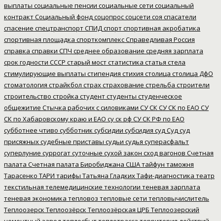
выплаты
социальные пенсии
социальные сети
социальный
контракт
Социальный фонд
соцопрос
соцсети
соя
спасатели
спасение
спецтранспорт
СПИД
спорт
спортивная акробатика
спортивная площадка
спорткомплекс
Справедливая Россия
справка
справки
СПЧ
среднее образование
средняя зарплата
срок годности
СССР
старый мост
статистика
статья
стела
стимулирующие выплаты
стипендия
стихия
столица
столица ДфО
стоматология
страйкбол
страх
страхование
стрельба
строители
строительство
стройка
студент
студенты
студенческое
общежитие
Стычка рабочих с силовиками
СУ СК
СУ СК по ЕАО
СУ
СК по Хабаровскому краю и ЕАО
су ск рф
СУ СК РФ по ЕАО
субботнее чтиво
субботник
субсидии
субсидия
суд
Суд
суд
присяжных
судебные приставы
судьи
судья
суперасфальт
суперлуние
суррогат
суточные
сухой закон
сход вагонов
Счетная
палата
Счетная палата Биробиджана
США
тайфун
таможня
Тарасенко
ТАРИ
тарифы
Татьяна Гладких
Тафи-диагностика
театр
текстильная
телемедицинские технологии
теневая зарплата
теневая экономика
тепловоз
тепловые сети
тепловычислитель
Теплоозерск
Теплоозёрск
Теплоозёрская ЦРБ
Теплоозерский