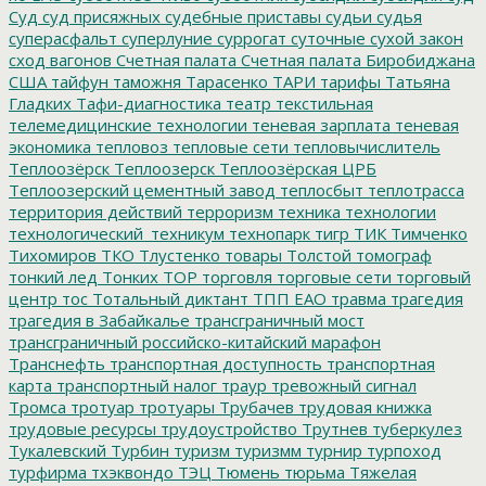
Суд
суд присяжных
судебные приставы
судьи
судья
суперасфальт
суперлуние
суррогат
суточные
сухой закон
сход вагонов
Счетная палата
Счетная палата Биробиджана
США
тайфун
таможня
Тарасенко
ТАРИ
тарифы
Татьяна
Гладких
Тафи-диагностика
театр
текстильная
телемедицинские технологии
теневая зарплата
теневая
экономика
тепловоз
тепловые сети
тепловычислитель
Теплоозёрск
Теплоозерск
Теплоозёрская ЦРБ
Теплоозерский цементный завод
теплосбыт
теплотрасса
территория действий
терроризм
техника
технологии
технологический_техникум
технопарк
тигр
ТИК
Тимченко
Тихомиров
ТКО
Тлустенко
товары
Толстой
томограф
тонкий лед
Тонких
ТОР
торговля
торговые сети
торговый
центр
тос
Тотальный диктант
ТПП ЕАО
травма
трагедия
трагедия в Забайкалье
трансграничный мост
трансграничный российско-китайский марафон
Транснефть
транспортная доступность
транспортная
карта
транспортный налог
траур
тревожный сигнал
Тромса
тротуар
тротуары
Трубачев
трудовая книжка
трудовые ресурсы
трудоустройство
Трутнев
туберкулез
Тукалевский
Турбин
туризм
туризмм
турнир
турпоход
турфирма
тхэквондо
ТЭЦ
Тюмень
тюрьма
Тяжелая