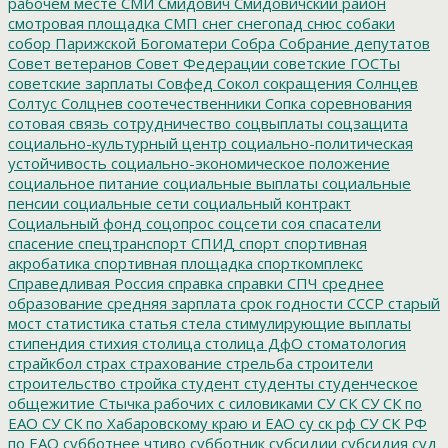
рабочем месте
СМИ
Смидович
Смидовичский район
смотровая площадка
СМП
снег
снегопад
снюс
собаки
собор Парижской Богоматери
Собра
Собрание депутатов
Совет ветеранов
Совет Федерации
советские ГОСТы
советские зарплаты
Совфед
Сокол
сокращения
Солнцев
Солтус
Солцнев
соотечественники
Сопка
соревнования
сотовая связь
сотрудничество
соцвыплаты
соцзащита
социально-культурный центр
социально-политическая
устойчивость
социально-экономическое положение
социальное питание
социальные выплаты
социальные
пенсии
социальные сети
социальный контракт
Социальный фонд
соцопрос
соцсети
соя
спасатели
спасение
спецтранспорт
СПИД
спорт
спортивная
акробатика
спортивная площадка
спорткомплекс
Справедливая Россия
справка
справки
СПЧ
среднее
образование
средняя зарплата
срок годности
СССР
старый
мост
статистика
статья
стела
стимулирующие выплаты
стипендия
стихия
столица
столица ДфО
стоматология
страйкбол
страх
страхование
стрельба
строители
строительство
стройка
студент
студенты
студенческое
общежитие
Стычка рабочих с силовиками
СУ СК
СУ СК по
ЕАО
СУ СК по Хабаровскому краю и ЕАО
су ск рф
СУ СК РФ
по ЕАО
субботнее чтиво
субботник
субсидии
субсидия
суд