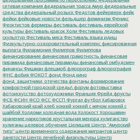
сетевая компания
федеральная трасса Амур
федеральные
средства
федеральный розыск
Федотов
фейерверк
фейк
фейки
фейковые новости
фельдшер
феминизм
Феникс
Феоктистов
фермеры
фестиваль
фестиваль еврейской
культуры
фестиваль красок Холи
Фестиваль ледовых
скульптур
Фестиваль мяса
Фестиваль языка идиш
Физкультурно-оздоровительный комплекс
фиксированная
выплата
Филармония
Филиппов
Филиппова
финансирование
финансовая грамотность
финансовая
пирамида
финансовые пирамиды
финансовый омбудсмен
финансы
Фишман
флешмоб
флюорограф
флюорография
ФНС
фобия
ФОКОТ
фонд
Фонд кино
фонд_защитники_отечества
фонтаны
формирование
комфортной городской среды\
форум
фотовыставка
фотоискусство
фотохудожники
Франция
Фрейд
фрукты
ФСБ
ФСИН
ФСО
ФСС
ФССП
Фургал
футбол
Хабаровск
Хабаровский край
хлеб
хоккей
хоккей с мячом
хоккей с
шайбой
Холдоми
холодная вода
Холокост
Хорошавин
хранение наркотиков
хрустальная менора
хулиганство
хулиганы
целевое обучение
Целищев
Центр "Амурский
тигр"
центр временного содержания мигрантов
центр
занятости
Центр лечебной физкультуры
Центр