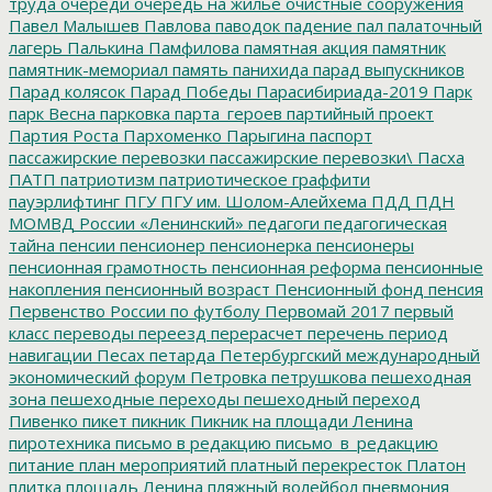
труда
очереди
очередь на жилье
очистные сооружения
Павел Малышев
Павлова
паводок
падение
пал
палаточный
лагерь
Палькина
Памфилова
памятная акция
памятник
памятник-мемориал
память
панихида
парад выпускников
Парад колясок
Парад Победы
Парасибириада-2019
Парк
парк Весна
парковка
парта_героев
партийный проект
Партия Роста
Пархоменко
Парыгина
паспорт
пассажирские перевозки
пассажирские перевозки\
Пасха
ПАТП
патриотизм
патриотическое граффити
пауэрлифтинг
ПГУ
ПГУ им. Шолом-Алейхема
ПДД
ПДН
МОМВД России «Ленинский»
педагоги
педагогическая
тайна
пенсии
пенсионер
пенсионерка
пенсионеры
пенсионная грамотность
пенсионная реформа
пенсионные
накопления
пенсионный возраст
Пенсионный фонд
пенсия
Первенство России по футболу
Первомай 2017
первый
класс
переводы
переезд
перерасчет
перечень
период
навигации
Песах
петарда
Петербургский международный
экономический форум
Петровка
петрушкова
пешеходная
зона
пешеходные переходы
пешеходный переход
Пивенко
пикет
пикник
Пикник на площади Ленина
пиротехника
письмо в редакцию
письмо_в_редакцию
питание
план мероприятий
платный перекресток
Платон
плитка
площадь Ленина
пляжный волейбол
пневмония