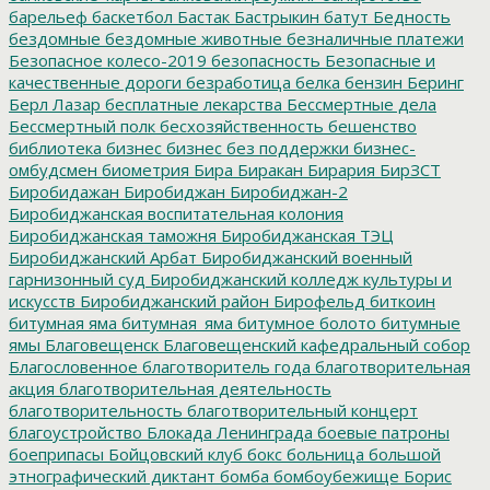
барельеф
баскетбол
Бастак
Бастрыкин
батут
Бедность
бездомные
бездомные животные
безналичные платежи
Безопасное колесо-2019
безопасность
Безопасные и
качественные дороги
безработица
белка
бензин
Беринг
Берл Лазар
бесплатные лекарства
Бессмертные дела
Бессмертный полк
бесхозяйственность
бешенство
библиотека
бизнес
бизнес без поддержки
бизнес-
омбудсмен
биометрия
Бира
Биракан
Бирария
БирЗСТ
Биробидажан
Биробиджан
Биробиджан-2
Биробиджанская воспитательная колония
Биробиджанская таможня
Биробиджанская ТЭЦ
Биробиджанский Арбат
Биробиджанский военный
гарнизонный суд
Биробиджанский колледж культуры и
искусств
Биробиджанский район
Бирофельд
биткоин
битумная яма
битумная_яма
битумное болото
битумные
ямы
Благовещенск
Благовещенский кафедральный собор
Благословенное
благотворитель года
благотворительная
акция
благотворительная деятельность
благотворительность
благотворительный концерт
благоустройство
Блокада Ленинграда
боевые патроны
боеприпасы
Бойцовский клуб
бокс
больница
большой
этнографический диктант
бомба
бомбоубежище
Борис