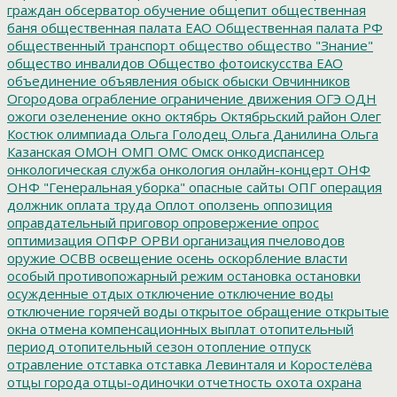
граждан
обсерватор
обучение
общепит
общественная
баня
общественная палата ЕАО
Общественная палата РФ
общественный транспорт
общество
общество "Знание"
общество инвалидов
Общество фотоискусства ЕАО
объединение
объявления
обыск
обыски
Овчинников
Огородова
ограбление
ограничение движения
ОГЭ
ОДН
ожоги
озеленение
окно
октябрь
Октябрьский район
Олег
Костюк
олимпиада
Ольга Голодец
Ольга Данилина
Ольга
Казанская
ОМОН
ОМП
ОМС
Омск
онкодиспансер
онкологическая служба
онкология
онлайн-концерт
ОНФ
ОНФ "Генеральная уборка"
опасные сайты
ОПГ
операция
должник
оплата труда
Оплот
оползень
оппозиция
оправдательный приговор
опровержение
опрос
оптимизация
ОПФР
ОРВИ
организация пчеловодов
оружие
ОСВВ
освещение
осень
оскорбление власти
особый противопожарный режим
остановка
остановки
осужденные
отдых
отключение
отключение воды
отключение горячей воды
открытое обращение
открытые
окна
отмена компенсационных выплат
отопительный
период
отопительный сезон
отопление
отпуск
отравление
отставка
отставка Левинталя и Коростелёва
отцы города
отцы-одиночки
отчетность
охота
охрана