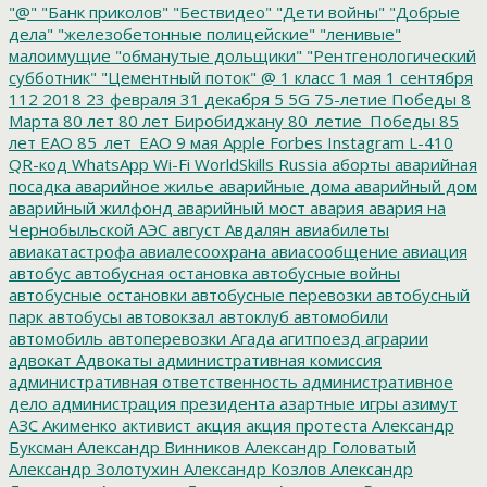
"@"
"Банк приколов"
"Бествидео"
"Дети войны"
"Добрые
дела"
"железобетонные полицейские"
"ленивые"
малоимущие
"обманутые дольщики"
"Рентгенологический
субботник"
"Цементный поток"
@
1 класс
1 мая
1 сентября
112
2018
23 февраля
31 декабря
5
5G
75-летие Победы
8
Марта
80 лет
80 лет Биробиджану
80_летие_Победы
85
лет ЕАО
85_лет_ЕАО
9 мая
Apple
Forbes
Instagram
L-410
QR-код
WhatsApp
Wi-Fi
WorldSkills Russia
аборты
аварийная
посадка
аварийное жилье
аварийные дома
аварийный дом
аварийный жилфонд
аварийный мост
авария
авария на
Чернобыльской АЭС
август
Авдалян
авиабилеты
авиакатастрофа
авиалесоохрана
авиасообщение
авиация
автобус
автобусная остановка
автобусные войны
автобусные остановки
автобусные перевозки
автобусный
парк
автобусы
автовокзал
автоклуб
автомобили
автомобиль
автоперевозки
Агада
агитпоезд
аграрии
адвокат
Адвокаты
административная комиссия
административная ответственность
административное
дело
администрация президента
азартные игры
азимут
АЗС
Акименко
активист
акция
акция протеста
Александр
Буксман
Александр Винников
Александр Головатый
Александр Золотухин
Александр Козлов
Александр