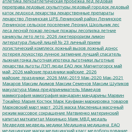
атлетика
легкоатлетическая пробежка
лед
ледовая
переправа
ледовые скульптуры
ледовый городок
ледовый
каток
ледоход
лекарства
лекарственные препараты
лекарство
Ленинская ЦРБ
Ленинский район
Ленинское
Ленинское сельское поселение
Леонид Школьник
лес
леса
лесной пожар
лесные пожары
лесопилка
летние
каникулы
лето
лето_2026
лжетерроризм
лимон
литература
Лицей
лицей № 23
личный прием
логистический комплеск
ложный вызов
ложный донос
лотерея
лоукостер
лунное затмение
лучший спасатель
лыжная гонка
льготная ипотека
льготники
льготные
лекарства
льготы
ЛЭП
люди ЕАО
люк
Магнитогорск
май
май_2026
майские праздники
майские_2026
майские_праздники_2026
МАК-2019
Мак-2020
Мак-2021
Макаров
Максим Акимов
Максим Семенов
Максим Шупиков
макулатура
Мама-предприниматель
Мамедов
маммография
мамография
мандарин
мандарины
Марвин
Токайер
Мария Костюк
Марк Кауфман
маркировка товаров
Марковский
март
март_2026
маска
Масленица
масочный
режим
массовое сокращение
Матвиенко
материнский
капитал
маткапитал
Махинько
Маяк
МВД
медаль
Медведев
медведь
медики
Медицина
медицина_ЕАО
медицинские маски
медицинский класс
медоборудование