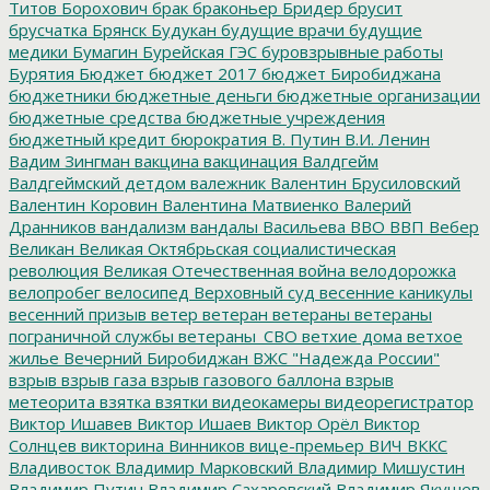
Титов
Борохович
брак
браконьер
Бридер
брусит
брусчатка
Брянск
Будукан
будущие врачи
будущие
медики
Бумагин
Бурейская ГЭС
буровзрывные работы
Бурятия
Бюджет
бюджет 2017
бюджет Биробиджана
бюджетники
бюджетные деньги
бюджетные организации
бюджетные средства
бюджетные учреждения
бюджетный кредит
бюрократия
В. Путин
В.И. Ленин
Вадим Зингман
вакцина
вакцинация
Валдгейм
Валдгеймский детдом
валежник
Валентин Брусиловский
Валентин Коровин
Валентина Матвиенко
Валерий
Дранников
вандализм
вандалы
Васильева
ВВО
ВВП
Вебер
Великан
Великая Октябрьская социалистическая
революция
Великая Отечественная война
велодорожка
велопробег
велосипед
Верховный суд
весенние каникулы
весенний призыв
ветер
ветеран
ветераны
ветераны
пограничной службы
ветераны_СВО
ветхие дома
ветхое
жилье
Вечерний Биробиджан
ВЖС "Надежда России"
взрыв
взрыв газа
взрыв газового баллона
взрыв
метеорита
взятка
взятки
видеокамеры
видеорегистратор
Виктор Ишавев
Виктор Ишаев
Виктор Орёл
Виктор
Солнцев
викторина
Винников
вице-премьер
ВИЧ
ВККС
Владивосток
Владимир Марковский
Владимир Мишустин
Владимир Путин
Владимир Сахаровский
Владимир Якушев