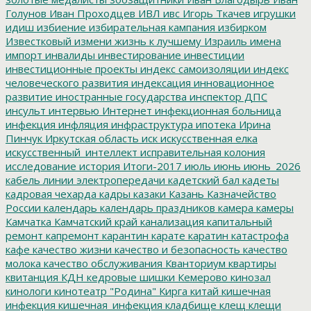
Голунов
Иван Проходцев
ИВЛ
ивс
Игорь Ткачев
игрушки
идиш
избиение
избирательная кампания
избирком
Известковый
измени жизнь к лучшему
Израиль
имена
импорт
инвалиды
инвестирование
инвестиции
инвестиционные проекты
индекс самоизоляции
индекс
человеческого развития
индексация
инновационное
развитие
иностранные государства
инспектор ДПС
инсульт
интервью
Интернет
инфекционная больница
инфекция
инфляция
инфраструктура
ипотека
Ирина
Пинчук
Иркутская область
иск
искусственная елка
искусственный_интеллект
исправительная колония
исследование
история
Итоги-2017
июль
июнь
июнь_2026
кабель линии электропередачи
кадетский бал
кадеты
кадровая чехарда
кадры
казаки
Казань
Казначейство
России
календарь
календарь праздников
камера
камеры
Камчатка
Камчатский край
канализация
капитальный
ремонт
капремонт
карантин
карате
каратин
катастрофа
кафе
качество жизни
качество и безопасность
качество
молока
качество обслуживания
Кванториум
квартиры
квитанция
КДН
кедровые шишки
Кемерово
кинозал
кинологи
кинотеатр "Родина"
Кирга
китай
кишечная
инфекция
кишечная_инфекция
кладбище
клещ
клещи