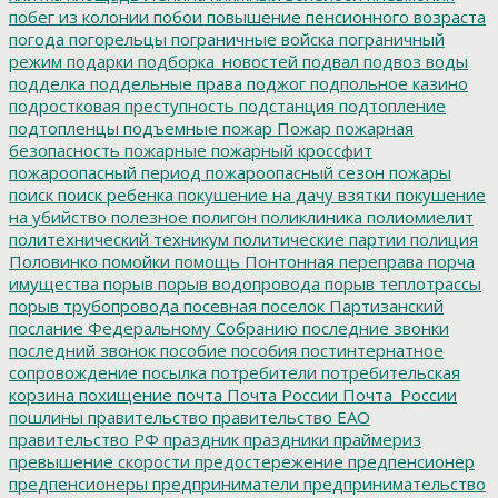
побег из колонии
побои
повышение пенсионного возраста
погода
погорельцы
пограничные войска
пограничный
режим
подарки
подборка_новостей
подвал
подвоз воды
подделка
поддельные права
поджог
подпольное казино
подростковая преступность
подстанция
подтопление
подтопленцы
подъемные
пожар
Пожар
пожарная
безопасность
пожарные
пожарный кроссфит
пожароопасный период
пожароопасный сезон
пожары
поиск
поиск ребенка
покушение на дачу взятки
покушение
на убийство
полезное
полигон
поликлиника
полиомиелит
политехнический техникум
политические партии
полиция
Половинко
помойки
помощь
Понтонная переправа
порча
имущества
порыв
порыв водопровода
порыв теплотрассы
порыв трубопровода
посевная
поселок Партизанский
послание Федеральному Собранию
последние звонки
последний звонок
пособие
пособия
постинтернатное
сопровождение
посылка
потребители
потребительская
корзина
похищение
почта
Почта России
Почта_России
пошлины
правительство
правительство ЕАО
правительство РФ
праздник
праздники
праймериз
превышение скорости
предостережение
предпенсионер
предпенсионеры
предприниматели
предпринимательство