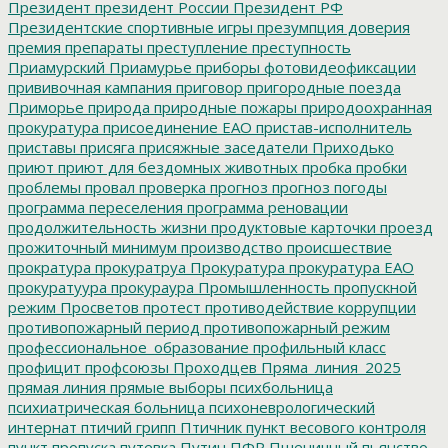
Президент
президент России
Президент РФ
Президентские спортивные игры
презумпция доверия
премия
препараты
преступление
преступность
Приамурский
Приамурье
приборы фотовидеофиксации
прививочная кампания
приговор
пригородные поезда
Приморье
природа
природные пожары
природоохранная
прокуратура
присоединение ЕАО
пристав-исполнитель
приставы
присяга
присяжные заседатели
Приходько
приют
приют для бездомных животных
пробка
пробки
проблемы
провал
проверка
прогноз
прогноз погоды
программа переселения
программа реновации
продолжительность жизни
продуктовые карточки
проезд
прожиточный минимум
производство
происшествие
прократура
прокуратруа
Прокуратура
прокуратура ЕАО
прокуратуура
прокураура
Промышленность
пропускной
режим
Просветов
протест
противодействие коррупции
противопожарный период
противопожарный режим
профессиональное_образование
профильный класс
профицит
профсоюзы
Проходцев
Пряма_линия_2025
прямая линия
прямые выборы
психбольница
психиатрическая больница
психоневрологический
интернат
птичий грипп
Птичник
пункт весового контроля
пункт пропуска
путевка
Путин
ПФР
Пшеничный
пьянство