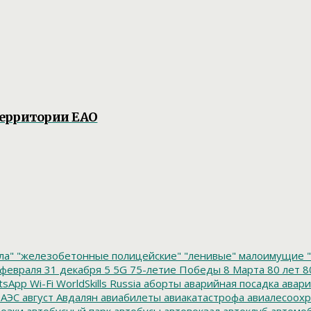
территории ЕАО
ла"
"железобетонные полицейские"
"ленивые" малоимущие
"
февраля
31 декабря
5
5G
75-летие Победы
8 Марта
80 лет
8
tsApp
Wi-Fi
WorldSkills Russia
аборты
аварийная посадка
авари
 АЭС
август
Авдалян
авиабилеты
авиакатастрофа
авиалесоохр
озки
автобусный парк
автобусы
автовокзал
автоклуб
автомо