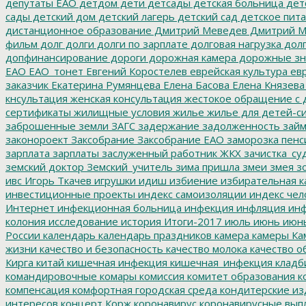
депутаты ЕАО
детдом
дети
детсады
детская больница
дет
сады
детский дом
детский лагерь
детский сад
детское пит
дистанционное образование
Дмитрий Меведев
Дмитрий М
фильм
долг
долги
долги по зарплате
долговая нагрузка
долг
допфинансирование
дороги
дорожная камера
дорожные зн
ЕАО
ЕАО_тонет
Евгений Коростелев
еврейская культура
евр
заказчик
Екатерина Румянцева
Елена Басова
Елена Князева
кнсультация
женская консультация
жестокое обращение с 
сертификаты
жилищные условия
жилье
жилье для детей-с
заброшенные земли
ЗАГС
задержание
задолженность
зай
законороект
Заксобрание
Заксобрание ЕАО
заморозка пенс
зарплата
зарплаты
заслуженный работник ЖКХ
зачистка_су
земский доктор
Земский_учитель
зима пришла
змеи
змея
зо
ивс
Игорь Ткачев
игрушки
идиш
избиение
избирательная к
инвестиционные проекты
индекс самоизоляции
индекс чел
Интернет
инфекционная больница
инфекция
инфляция
инф
колония
исследование
история
Итоги-2017
июль
июнь
июн
России
календарь
календарь праздников
камера
камеры
Ка
жизни
качество и безопасность
качество молока
качество о
Кирга
китай
кишечная инфекция
кишечная_инфекция
кладб
командировочные
комары
комиссия
комитет образования
к
компенсация
комфортная городская среда
кондитерские из
интересов
концерт
Корж
коронавирус
коронавирусные вып