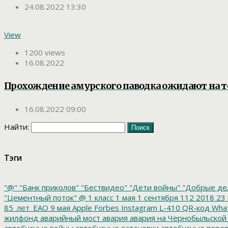
24.08.2022 13:30
View
1200 views
16.08.2022
Прохождение амурского паводка ожидают на 
16.08.2022 09:00
Найти:
Тэги
"@"
"Банк приколов"
"Бествидео"
"Дети войны"
"Добрые де
"Цементный поток"
@
1 класс
1 мая
1 сентября
112
2018
23 
85_лет_ЕАО
9 мая
Apple
Forbes
Instagram
L-410
QR-код
Wha
жилфонд
аварийный мост
авария
авария на Чернобыльской
автобусные войны
автобусные остановки
автобусные перев