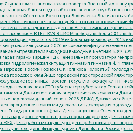
р Якушев
власть
внеплановая проверка
Внешний долг
внутр
донапорная башня
водоснабжение
военная служба
военные
окзал
волейбол
волк
Волонтеры
Волочаевка
Волочаевская б
емент
Восточный военный округ
Восточный экономический ф
фестиваль молодежи и студентов
Всероссийская перепись н
а_с_населением
ВТБъ
ВУЗ
ВЦИОМ
выборы
выборы 2017
выбо
тора
выборы_депутатов_2019
выборы_мэра
выборы-2018
вы
и
выпускной
выпускной_2026
высококвалифицированные спе
вание
вытрезвители
выходной
выходные
Вьетнам
ВЭФ
ВЭФ
а
гараж
гаражи
Гаршин
ГДК
Генеральная прокуратура
генпро
новка
гидрологическая ситуация
гимназия
гимназия № 1
глав
а_народов_России
Гознак
ГОК
Голикова
Головатый
гололед
г
реда
городское кладбище
городской парк
городской пляж
гор
осслужащие
гостиница "Восток"
госуслуги
госхакупки
ГП "Фар
е воды
грязная вода
ГТО
губернатор
губернатор Гольдштей
я таможня
Дальневосточная энергетическая компания
Дальне
чные перевозки
дачный_сезон_2026
ДВЖД
Движение общес
декларационная компания
декларация
декларация о дохода
нь Государственного флага
День защитника Отечества
ден
ень народного единства
день открытых дверей
День памят
а ЖКХ
День работника культуры
день работника транспорта
день учителя
день физкультурника
День флага России
День