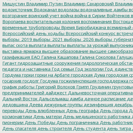
Мишустин
Владимир Путин
Владимир Сахаровский
Владими
водоисточник
Водоканал
водолазы
водоналивные дамбы
во
возгорание
воинский учет
война
война в Сирии
Войтенков
в
Воропаева
воспитательная колония
воспоминания
Востокц
временные трубопроводы
Время Биробиджана
всемирный 
Всероссийский день ходьбы
Всероссийский конкурс
встреч
выборы_2019
выборы_2021
выборы_2026
выборы_губерна
выпас скота
выплата
выплаты
выплаты за урожай
выпускник
выставка-ярмарка
высшее образование
высшее самообразо
газификация ЕАО
Галина Кашапова
Галина Соколова
Галушк
Гигант
гидрозащитные сооружения
гидрологическая обста
педагога и наставника
Год семьи
Год экологии
Год_единств
Гордума
горки
горки на Арбате
городская Дума
городская с
госархив
госдолг
Госдума
госжилинспекция
господдержка
г
график работы
Григорий Волохов
Грипп
Грудинин
грунтовы
предпринимателей
дайджест
Дальневосточная оперативна
Дальний Восток
Дальсельмаш
дамба
дачное расписание
да
дедовщина
Деева
дежурные группы
дезинфекция
декабрь
переводы
День влюбленных
День географа
День города
Де
космонавтики
День матери
День медицинского работника
Д
пионерии
День Победы
День пограничника
День работник
День спасателя
день строителя
День студента
день тигра