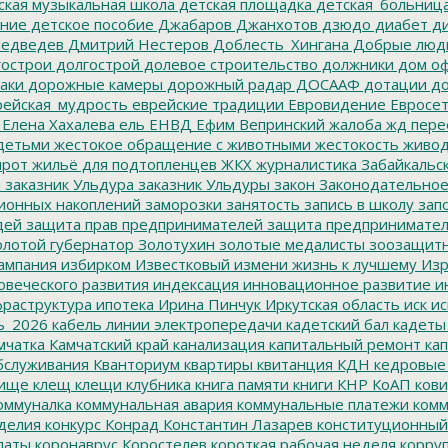
ская музыкальная школа
детская площадка
детская_больниц
ание
детское пособие
Джабаров
Джанхотов
дзюдо
диабет
ди
едведев
Дмитрий Нестеров
Доблесть_Хингана
Добрые люд
острои
долгострой
долевое строительство
должники
дом о
аки
дорожные камеры
дорожный радар
ДОСААФ
дотации
до
ейская_мудрость
еврейские традиции
Евровидение
Евросе
Елена Хахалева
ель
ЕНВД
Ефим Вепринский
жалоба
жд пере
детьми
жестокое обращение с животными
жестокость
живо
ирот
жильё для подтопленцев
ЖКХ
журналистика
Забайкальск
м
заказник Ульдура
заказник Ульдуры
закон
Законодательное
ионных накоплений
заморозки
занятость
запись в школу
запо
дей
защита прав предпринимателей
защита предпринимате
лотой губернатор
Золотухин
золотые медалисты
зоозащит
ампания
избирком
Известковый
измени жизнь к лучшему
Изр
овеческого развития
индексация
инновационное развитие
ин
раструктура
ипотека
Ирина Пинчук
Иркутская область
иск
ис
ь_2026
кабель линии электропередачи
кадетский бал
кадеты
мчатка
Камчатский край
канализация
капитальный ремонт
кап
бслуживания
Кванториум
квартиры
квитанция
КДН
кедровые
ище
клещ
клещи
клубника
книга памяти
книги
КНР
КоАП
кови
оммуналка
коммунальная авария
коммунальные платежи
комм
делия
конкурс
Конрад
Константин Лазарев
конституционный
латы
коронаврус
Коростелев
короткая рабочая неделя
корру