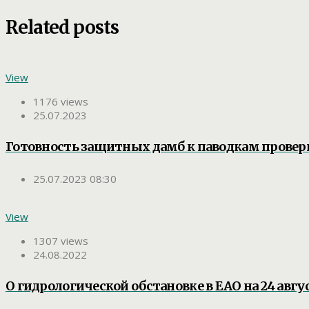
Related posts
View
1176 views
25.07.2023
Готовность защитных дамб к паводкам провер
25.07.2023 08:30
View
1307 views
24.08.2022
О гидрологической обстановке в ЕАО на 24 авгус