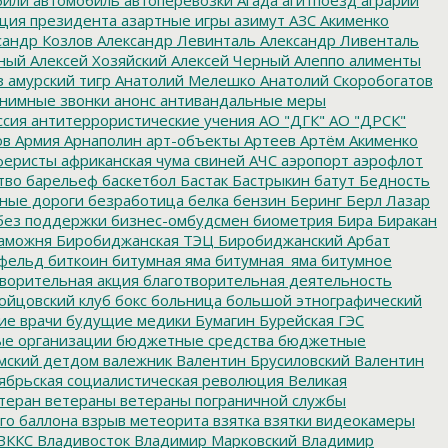
ция президента
азартные игры
азимут
АЗС
Акименко
сандр Козлов
Александр Левинталь
Александр Ливенталь
ный
Алексей Хозяйский
Алексей Черный
Алеппо
алименты
з
амурский тигр
Анатолий Мелешко
Анатолий Скоробогатов
нимные звонки
анонс
антивандальные меры
ссия
антитеррористические учения
АО "ДГК"
АО "ДРСК"
ов
Армия
Арнаполин
арт-объекты
Артеев
Артём Акименко
еристы
африканская чума свиней
АЧС
аэропорт
аэрофлот
тво
барельеф
баскетбол
Бастак
Бастрыкин
батут
Бедность
нные дороги
безработица
белка
бензин
Беринг
Берл Лазар
без поддержки
бизнес-омбудсмен
биометрия
Бира
Биракан
аможня
Биробиджанская ТЭЦ
Биробиджанский Арбат
фельд
биткоин
битумная яма
битумная_яма
битумное
ворительная акция
благотворительная деятельность
ойцовский клуб
бокс
больница
большой этнографический
е врачи
будущие медики
Бумагин
Бурейская ГЭС
е организации
бюджетные средства
бюджетные
мский детдом
валежник
Валентин Брусиловский
Валентин
ябрьская социалистическая революция
Великая
теран
ветераны
ветераны пограничной службы
го баллона
взрыв метеорита
взятка
взятки
видеокамеры
ВККС
Владивосток
Владимир Марковский
Владимир