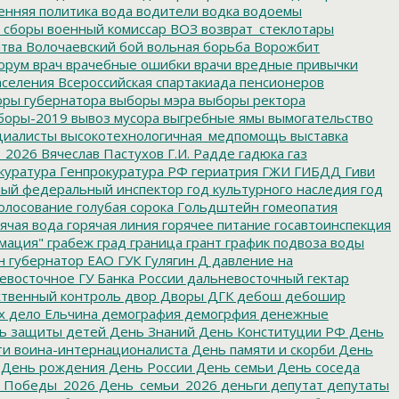
енняя политика
вода
водители
водка
водоемы
 сборы
военный комиссар
ВОЗ
возврат_стеклотары
итва
Волочаевский бой
вольная борьба
Ворожбит
орум
врач
врачебные ошибки
врачи
вредные привычки
аселения
Всероссийская спартакиада пенсионеров
ры губернатора
выборы мэра
выборы ректора
боры-2019
вывоз мусора
выгребные ямы
вымогательство
циалисты
высокотехнологичная_медпомощь
выставка
_2026
Вячеслав Пастухов
Г.И. Радде
гадюка
газ
куратура
Генпрокуратура РФ
гериатрия
ГЖИ
ГИБДД
Гиви
ный федеральный инспектор
год культурного наследия
год
олосование
голубая сорока
Гольдштейн
гомеопатия
ячая вода
горячая линия
горячее питание
госавтоинспекция
мация"
грабеж
град
граница
грант
график подвоза воды
н
губернатор ЕАО
ГУК
Гулягин
Д
давление на
восточное ГУ Банка России
дальневосточный гектар
твенный контроль
двор
Дворы
ДГК
дебош
дебошир
х
дело Ельчина
демография
демогрфия
денежные
ь защиты детей
День Знаний
День Конституции РФ
День
и воина-интернационалиста
День памяти и скорби
День
День рождения
День России
День семьи
День соседа
_Победы_2026
День_семьи_2026
деньги
депутат
депутаты