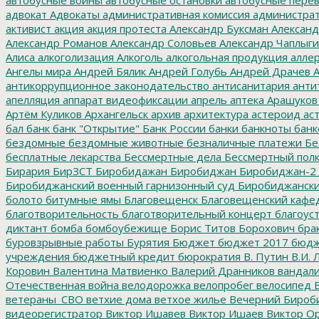
адвокат
Адвокаты
административная комиссия
администрат
активист
акция
акция протеста
Александр Буксман
Александ
Александр Романов
Александр Соловьев
Александр Чаплыг
Алиса
алкоголизация
Алкоголь
алкогольная продукция
аллер
Ангелы мира
Андрей Бялик
Андрей Голубь
Андрей Драчев
А
антикоррупционное законодательство
антисанитария
анти
апелляция
аппарат видеофиксации
апрель
аптека
Арашуков
Артём Куликов
Архангельск
архив
архитектура
астероид
ас
бал
банк
банк "Открытие"
Банк России
банки
банкноты
банк
бездомные
бездомные животные
безналичные платежи
Бе
бесплатные лекарства
Бессмертные дела
Бессмертный пол
Бирария
БирЗСТ
Биробидажан
Биробиджан
Биробиджан-2
Биробиджанский военный гарнизонный суд
Биробиджанский
болото
битумные ямы
Благовещенск
Благовещенский кафе
благотворительность
благотворительный концерт
благоус
диктант
бомба
бомбоубежище
Борис Титов
Борохович
бра
буровзрывные работы
Бурятия
Бюджет
бюджет 2017
бюдж
учреждения
бюджетный кредит
бюрократия
В. Путин
В.И. 
Коровин
Валентина Матвиенко
Валерий Дранников
вандал
Отечественная война
велодорожка
велопробег
велосипед
В
ветераны_СВО
ветхие дома
ветхое жилье
Вечерний Бироб
видеорегистратор
Виктор Ишавев
Виктор Ишаев
Виктор О