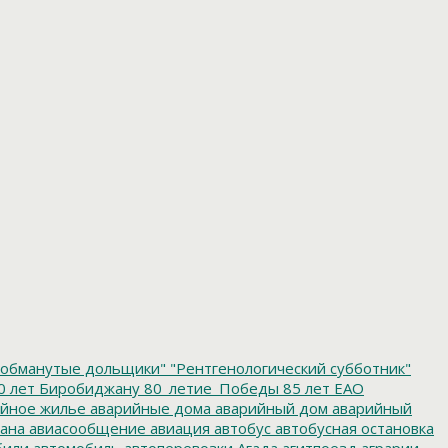
обманутые дольщики"
"Рентгенологический субботник"
0 лет Биробиджану
80_летие_Победы
85 лет ЕАО
йное жилье
аварийные дома
аварийный дом
аварийный
ана
авиасообщение
авиация
автобус
автобусная остановка
били
автомобиль
автоперевозки
Агада
агитпоезд
аграрии