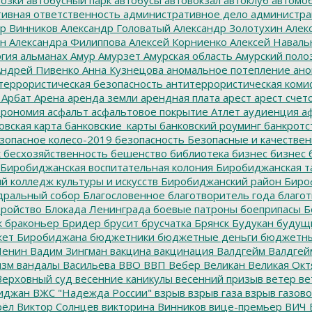
ивная ответственность
административное дело
администра
р Винников
Александр Головатый
Александр Золотухин
Алек
ин
Александра Филиппова
Алексей Корниенко
Алексей Наваль
гия
альманах
Амур
Амурзет
Амурская область
Амурский поло
ндрей Пивенко
Анна Кузнецова
аномальное потепление
ано
террористическая безопасность
антитеррористическая коми
Арбат
Арена
аренда земли
арендная плата
арест
арест счет
трономия
асфальт
асфальтовое покрытие
Атлет
аудиенция
аф
овская карта
банковские_карты
банковский роуминг
банкротс
зопасное колесо-2019
безопасность
Безопасные и качестве
к
бесхозяйственность
бешенство
библиотека
бизнес
бизнес 
Биробиджанская воспитательная колония
Биробиджанская т
 колледж культуры и искусств
Биробиджанский район
Биро
дральный собор
Благословенное
благотворитель года
благот
тройство
Блокада Ленинграда
боевые патроны
боеприпасы
Б
к
браконьер
Бридер
брусит
брусчатка
Брянск
Будукан
будущи
ет Биробиджана
бюджетники
бюджетные деньги
бюджетны
Ленин
Вадим Зингман
вакцина
вакцинация
Валдгейм
Валдгей
изм
вандалы
Васильева
ВВО
ВВП
Вебер
Великан
Великая Окт
ерховный суд
весенние каникулы
весенний призыв
ветер
ве
иджан
ВЖС "Надежда России"
взрыв
взрыв газа
взрыв газово
рёл
Виктор Солнцев
викторина
Винников
вице-премьер
ВИЧ