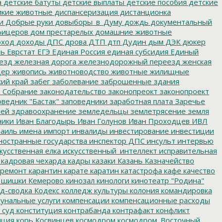
а
детские батуты
детские выплаты
детские пособия
детские
кие животные
диспансеризация
дистанционка
и
Добрые руки
довыборы_в_Думу
дождь
документальный
фицеров
дом престарелых
домашние животные
ход
доходы
ДПС
дрова
ДТП
дтп
Дудин
дым
ДЭК
дюкер
ть
Еврстат
ЕГЭ
Единая Россия
единая субсидия
Единый
езд
железная дорога
железнодорожный переезд
женская
дер
живопись
животноводство
животные
жилищные
ий край
забег
заболевание
заброшенные здания
 Собрание
законодательство
законопреокт
законопроект
ведник "Бастак"
заповедники
заработная плата
Заречье
лей
здравоохранение
земледельцы
землетрясение
земля
ники
Иван Благодырь
Иван Голунов
Иван Проходцев
ИВЛ
аиль
имена
импорт
инвалиды
инвестирование
инвестиции
остранные государства
инспектор ДПС
инсульт
интервью
кусственная елка
искусственный_интеллект
исправительная
кадровая чехарда
кадры
казаки
Казань
Казначейство
ремонт
карантин
карате
каратин
катастрофа
кафе
качество
 шишки
Кемерово
кинозал
кинологи
кинотеатр "Родина"
д-сводка
Кодекс
колледж культуры
колония
командировка
унальные услуги
компенсации
компенсационные расходы
 суд
конституция
контрабанда
контрафакт
конфликт
пция
корь
Косвинцев
космодром
космодром_Восточный