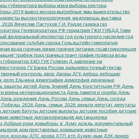
ры губернатора
выборы мэра
выборы ректора
боры-2019
вывоз мусора
выгребные ямы
вымогательство
циалисты
высокотехнологичная_медпомощь
выставка
_2026
Вячеслав Пастухов
Г.И. Радде
гадюка
газ
куратура
Генпрокуратура РФ
гериатрия
ГЖИ
ГИБДД
Гиви
ный федеральный инспектор
год культурного наследия
год
олосование
голубая сорока
Гольдштейн
гомеопатия
ячая вода
горячая линия
горячее питание
госавтоинспекция
мация"
грабеж
град
граница
грант
график подвоза воды
н
губернатор ЕАО
ГУК
Гулягин
Д
давление на
восточное ГУ Банка России
дальневосточный гектар
твенный контроль
двор
Дворы
ДГК
дебош
дебошир
х
дело Ельчина
демография
демогрфия
денежные
ь защиты детей
День Знаний
День Конституции РФ
День
и воина-интернационалиста
День памяти и скорби
День
День рождения
День России
День семьи
День соседа
_Победы_2026
День_семьи_2026
деньги
депутат
депутаты
а
детские батуты
детские выплаты
детские пособия
детские
кие животные
диспансеризация
дистанционка
и
Добрые руки
довыборы_в_Думу
дождь
документальный
фицеров
дом престарелых
домашние животные
ход
доходы
ДПС
дрова
ДТП
дтп
Дудин
дым
ДЭК
дюкер