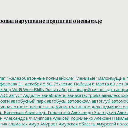
ровал нарушение подписки о невыезде
ла"
"железобетонные полицейские"
"ленивые" малоимущие
"
февраля
31 декабря
5
5G
75-летие Победы
8 Марта
80 лет
8
tsApp
Wi-Fi
WorldSkills Russia
аборты
аварийная посадка
авари
 АЭС
август
Авдалян
авиабилеты
авиакатастрофа
авиалесоохр
озки
автобусный парк
автобусы
автовокзал
автоклуб
автомо
ивная ответственность
административное дело
администра
р Винников
Александр Головатый
Александр Золотухин
Алек
ин
Александра Филиппова
Алексей Корниенко
Алексей Наваль
гия
альманах
Амур
Амурзет
Амурская область
Амурский поло