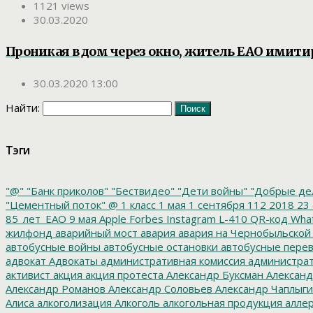
1121 views
30.03.2020
Проникая в дом через окно, житель ЕАО имити
30.03.2020 13:00
Найти:
Тэги
"@"
"Банк приколов"
"Бествидео"
"Дети войны"
"Добрые де
"Цементный поток"
@
1 класс
1 мая
1 сентября
112
2018
23 
85_лет_ЕАО
9 мая
Apple
Forbes
Instagram
L-410
QR-код
Wha
жилфонд
аварийный мост
авария
авария на Чернобыльской
автобусные войны
автобусные остановки
автобусные перев
адвокат
Адвокаты
административная комиссия
администрат
активист
акция
акция протеста
Александр Буксман
Александ
Александр Романов
Александр Соловьев
Александр Чаплыг
Алиса
алкоголизация
Алкоголь
алкогольная продукция
аллер