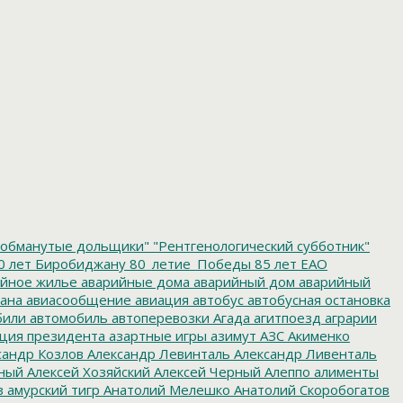
обманутые дольщики"
"Рентгенологический субботник"
0 лет Биробиджану
80_летие_Победы
85 лет ЕАО
йное жилье
аварийные дома
аварийный дом
аварийный
ана
авиасообщение
авиация
автобус
автобусная остановка
били
автомобиль
автоперевозки
Агада
агитпоезд
аграрии
ция президента
азартные игры
азимут
АЗС
Акименко
сандр Козлов
Александр Левинталь
Александр Ливенталь
ный
Алексей Хозяйский
Алексей Черный
Алеппо
алименты
з
амурский тигр
Анатолий Мелешко
Анатолий Скоробогатов