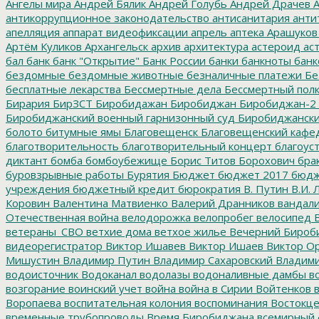
Ангелы мира
Андрей Бялик
Андрей Голубь
Андрей Драчев
А
антикоррупционное законодательство
антисанитария
анти
апелляция
аппарат видеофиксации
апрель
аптека
Арашуков
Артём Куликов
Архангельск
архив
архитектура
астероид
ас
бал
банк
банк "Открытие"
Банк России
банки
банкноты
банк
бездомные
бездомные животные
безналичные платежи
Бе
бесплатные лекарства
Бессмертные дела
Бессмертный пол
Бирария
БирЗСТ
Биробидажан
Биробиджан
Биробиджан-2
Биробиджанский военный гарнизонный суд
Биробиджанский
болото
битумные ямы
Благовещенск
Благовещенский кафе
благотворительность
благотворительный концерт
благоус
диктант
бомба
бомбоубежище
Борис Титов
Борохович
бра
буровзрывные работы
Бурятия
Бюджет
бюджет 2017
бюдж
учреждения
бюджетный кредит
бюрократия
В. Путин
В.И. 
Коровин
Валентина Матвиенко
Валерий Дранников
вандал
Отечественная война
велодорожка
велопробег
велосипед
В
ветераны_СВО
ветхие дома
ветхое жилье
Вечерний Бироб
видеорегистратор
Виктор Ишавев
Виктор Ишаев
Виктор О
Мишустин
Владимир Путин
Владимир Сахаровский
Владими
водоисточник
Водоканал
водолазы
водоналивные дамбы
во
возгорание
воинский учет
война
война в Сирии
Войтенков
в
Воропаева
воспитательная колония
воспоминания
Востокц
временные трубопроводы
Время Биробиджана
всемирный 