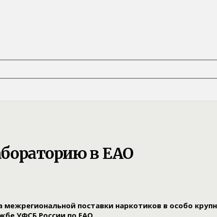
абораторию в ЕАО
а межрегиональной поставки наркотиков в особо крупн
жбе УФСБ России по ЕАО.