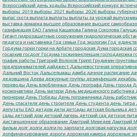
Всероссийский день ходьбы
Всероссийский конкурс
встреч
выборы_2019
выборы_2021
выборы_2026
выборы_губерна
выпас скота
выплата
выплаты
выплаты за урожай
выпускник
выставка-ярмарка
высшее образование
высшее самообразо
газификация ЕАО
Галина Кашапова
Галина Соколова
Галушк
Гигант
гидрозащитные сооружения
гидрологическая обста
педагога и наставника
Год семьи
Год экологии
Год_единств
Гордума
горки
горки на Арбате
городская Дума
городская с
госархив
госдолг
Госдума
госжилинспекция
господдержка
г
график работы
Григорий Волохов
Грипп
Грудинин
грунтовы
предпринимателей
дайджест
Дальневосточная оперативна
Дальний Восток
Дальсельмаш
дамба
дачное расписание
да
дедовщина
Деева
дежурные группы
дезинфекция
декабрь
переводы
День влюбленных
День географа
День города
Де
космонавтики
День матери
День медицинского работника
Д
пионерии
День Победы
День пограничника
День работник
День спасателя
день строителя
День студента
день тигра
депутаты ЕАО
детдом
дети
детсады
детская больница
дет
сады
детский дом
детский лагерь
детский сад
детское пит
дистанционное образование
Дмитрий Меведев
Дмитрий М
фильм
долг
долги
долги по зарплате
долговая нагрузка
долг
допфинансирование
дороги
дорожная камера
дорожные зн