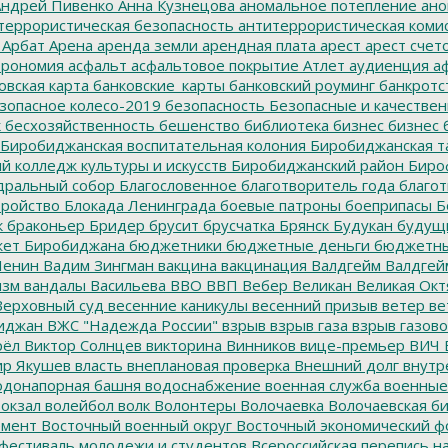
ндрей Пивенко
Анна Кузнецова
аномальное потепление
ано
террористическая безопасность
антитеррористическая коми
Арбат
Арена
аренда земли
арендная плата
арест
арест счет
трономия
асфальт
асфальтовое покрытие
Атлет
аудиенция
аф
овская карта
банковские_карты
банковский роуминг
банкротс
зопасное колесо-2019
безопасность
Безопасные и качестве
к
бесхозяйственность
бешенство
библиотека
бизнес
бизнес 
Биробиджанская воспитательная колония
Биробиджанская т
 колледж культуры и искусств
Биробиджанский район
Биро
дральный собор
Благословенное
благотворитель года
благот
тройство
Блокада Ленинграда
боевые патроны
боеприпасы
Б
к
браконьер
Бридер
брусит
брусчатка
Брянск
Будукан
будущи
ет Биробиджана
бюджетники
бюджетные деньги
бюджетны
Ленин
Вадим Зингман
вакцина
вакцинация
Валдгейм
Валдгей
изм
вандалы
Васильева
ВВО
ВВП
Вебер
Великан
Великая Окт
ерховный суд
весенние каникулы
весенний призыв
ветер
ве
иджан
ВЖС "Надежда России"
взрыв
взрыв газа
взрыв газово
рёл
Виктор Солнцев
викторина
Винников
вице-премьер
ВИЧ
р Якушев
власть
внеплановая проверка
Внешний долг
внутр
донапорная башня
водоснабжение
военная служба
военные
окзал
волейбол
волк
Волонтеры
Волочаевка
Волочаевская б
емент
Восточный военный округ
Восточный экономический ф
фестиваль молодежи и студентов
Всероссийская перепись н