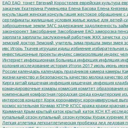
ЕАО
ЕАО_тонет
Евгений Коростелев
еврейская культура
евр
заказчик
Екатерина Румянцева
Елена Басова
Елена Князева
кнсультация
женская консультация
жестокое обращение с 
сертификаты
жилищные условия
жилье
жилье для детей-с
заброшенные земли
ЗАГС
задержание
задолженность
зай
законороект
Заксобрание
Заксобрание ЕАО
заморозка пенс
зарплата
зарплаты
заслуженный работник ЖКХ
зачистка_су
земский доктор
Земский_учитель
зима пришла
змеи
змея
зо
ивс
Игорь Ткачев
игрушки
идиш
избиение
избирательная к
инвестиционные проекты
индекс самоизоляции
индекс чел
Интернет
инфекционная больница
инфекция
инфляция
инф
колония
исследование
история
Итоги-2017
июль
июнь
июн
России
календарь
календарь праздников
камера
камеры
Ка
жизни
качество и безопасность
качество молока
качество о
Кирга
китай
кишечная инфекция
кишечная_инфекция
кладб
командировочные
комары
комиссия
комитет образования
к
компенсация
комфортная городская среда
кондитерские из
интересов
концерт
Корж
коронавирус
коронавирусные вып
космос
котельная
Кочмар
КПРФ
КПСС
кража
кражи
красная 
Криминал
Крым
крытый каток
крытый_каток
КСН
КТ-исслед
купальный сезон
купальный_сезон
купюры
Кураж
курение
К
Легкая атлетика
легкоатлетическая пробежка
лед
ледовая п