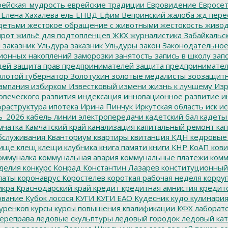
ейская_мудрость
еврейские традиции
Евровидение
Евросе
Елена Хахалева
ель
ЕНВД
Ефим Вепринский
жалоба
жд пере
детьми
жестокое обращение с животными
жестокость
живо
ирот
жильё для подтопленцев
ЖКХ
журналистика
Забайкальск
м
заказник Ульдура
заказник Ульдуры
закон
Законодательное
ионных накоплений
заморозки
занятость
запись в школу
запо
дей
защита прав предпринимателей
защита предпринимате
лотой губернатор
Золотухин
золотые медалисты
зоозащит
ампания
избирком
Известковый
измени жизнь к лучшему
Изр
овеческого развития
индексация
инновационное развитие
ин
раструктура
ипотека
Ирина Пинчук
Иркутская область
иск
ис
ь_2026
кабель линии электропередачи
кадетский бал
кадеты
мчатка
Камчатский край
канализация
капитальный ремонт
кап
бслуживания
Кванториум
квартиры
квитанция
КДН
кедровые
ище
клещ
клещи
клубника
книга памяти
книги
КНР
КоАП
кови
оммуналка
коммунальная авария
коммунальные платежи
комм
делия
конкурс
Конрад
Константин Лазарев
конституционный
латы
коронаврус
Коростелев
короткая рабочая неделя
корру
икра
Краснодарский край
кредит
кредитная амнистия
кредит
ование
Кубок лосося
КУГИ
КУГИ ЕАО
Кудесник
кудо
кулинари
уренков
курсы
курсы повышения квалификации
КФХ
лаборат
ереправа
ледовые скульптуры
ледовый городок
ледовый кат