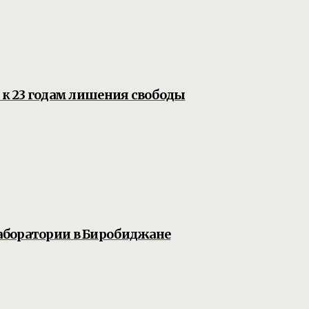
 к 23 годам лишения свободы
аборатории в Биробиджане