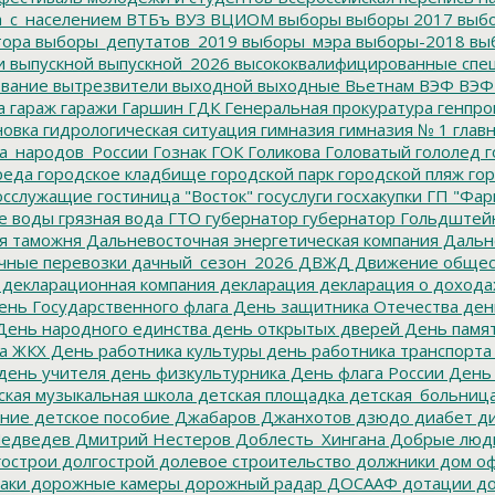
а_с_населением
ВТБъ
ВУЗ
ВЦИОМ
выборы
выборы 2017
выбо
тора
выборы_депутатов_2019
выборы_мэра
выборы-2018
вы
и
выпускной
выпускной_2026
высококвалифицированные спе
вание
вытрезвители
выходной
выходные
Вьетнам
ВЭФ
ВЭФ
а
гараж
гаражи
Гаршин
ГДК
Генеральная прокуратура
генпро
новка
гидрологическая ситуация
гимназия
гимназия № 1
глав
а_народов_России
Гознак
ГОК
Голикова
Головатый
гололед
г
реда
городское кладбище
городской парк
городской пляж
гор
осслужащие
гостиница "Восток"
госуслуги
госхакупки
ГП "Фар
е воды
грязная вода
ГТО
губернатор
губернатор Гольдштей
я таможня
Дальневосточная энергетическая компания
Дальне
чные перевозки
дачный_сезон_2026
ДВЖД
Движение общес
декларационная компания
декларация
декларация о дохода
нь Государственного флага
День защитника Отечества
ден
ень народного единства
день открытых дверей
День памят
а ЖКХ
День работника культуры
день работника транспорта
день учителя
день физкультурника
День флага России
День
ская музыкальная школа
детская площадка
детская_больниц
ание
детское пособие
Джабаров
Джанхотов
дзюдо
диабет
ди
едведев
Дмитрий Нестеров
Доблесть_Хингана
Добрые люд
острои
долгострой
долевое строительство
должники
дом о
аки
дорожные камеры
дорожный радар
ДОСААФ
дотации
до