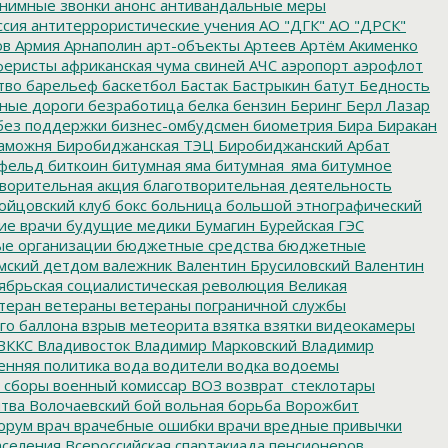
нимные звонки
анонс
антивандальные меры
ссия
антитеррористические учения
АО "ДГК"
АО "ДРСК"
ов
Армия
Арнаполин
арт-объекты
Артеев
Артём Акименко
еристы
африканская чума свиней
АЧС
аэропорт
аэрофлот
тво
барельеф
баскетбол
Бастак
Бастрыкин
батут
Бедность
нные дороги
безработица
белка
бензин
Беринг
Берл Лазар
без поддержки
бизнес-омбудсмен
биометрия
Бира
Биракан
аможня
Биробиджанская ТЭЦ
Биробиджанский Арбат
фельд
биткоин
битумная яма
битумная_яма
битумное
ворительная акция
благотворительная деятельность
ойцовский клуб
бокс
больница
большой этнографический
е врачи
будущие медики
Бумагин
Бурейская ГЭС
е организации
бюджетные средства
бюджетные
мский детдом
валежник
Валентин Брусиловский
Валентин
ябрьская социалистическая революция
Великая
теран
ветераны
ветераны пограничной службы
го баллона
взрыв метеорита
взятка
взятки
видеокамеры
ВККС
Владивосток
Владимир Марковский
Владимир
енняя политика
вода
водители
водка
водоемы
 сборы
военный комиссар
ВОЗ
возврат_стеклотары
итва
Волочаевский бой
вольная борьба
Ворожбит
орум
врач
врачебные ошибки
врачи
вредные привычки
аселения
Всероссийская спартакиада пенсионеров