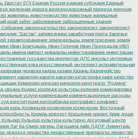
ть
Еврстат
ЕГЭ
Единая Россия
единая субсидия
Единый
езд
железная дорога
железнодорожный переезд
женская
дер
живопись
животноводство
животные
жилищные
ий край
забег
заболевание
заброшенные здания
 Собрание
законодательство
законопреокт
законопроект
ведник "Бастак"
заповедники
заработная плата
Заречье
лей
здравоохранение
земледельцы
землетрясение
земля
ники
Иван Благодырь
Иван Голунов
Иван Проходцев
ИВЛ
аиль
имена
импорт
инвалиды
инвестирование
инвестиции
остранные государства
инспектор ДПС
инсульт
интервью
кусственная елка
искусственный_интеллект
исправительная
кадровая чехарда
кадры
казаки
Казань
Казначейство
ремонт
карантин
карате
каратин
катастрофа
кафе
качество
 шишки
Кемерово
кинозал
кинологи
кинотеатр "Родина"
д-сводка
Кодекс
колледж культуры
колония
командировка
унальные услуги
компенсации
компенсационные расходы
 суд
конституция
контрабанда
контрафакт
конфликт
пция
корь
Косвинцев
космодром
космодром_Восточный
оспособность
Кремль
креозот
Крещение
кризис
Крик души
я
Кульдкр
Кульдур
культура
культурно досуговый центр
ория
Лаг ба-Омер
лагерь
Лагошина
лайк
ЛДПР
Левинталь
ок
ледоход
лекарства
лекарственные препараты
лекарство