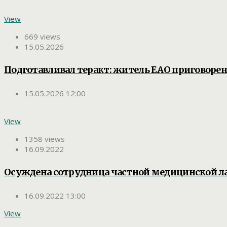
View
669 views
15.05.2026
Подготавливал теракт: житель ЕАО приговорен
15.05.2026 12:00
View
1358 views
16.09.2022
Осуждена сотрудница частной медицинской л
16.09.2022 13:00
View