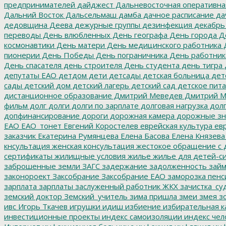
предпринимателей
дайджест
Дальневосточная оперативна
Дальний Восток
Дальсельмаш
дамба
дачное расписание
да
дедовщина
Деева
дежурные группы
дезинфекция
декабрь
переводы
День влюбленных
День географа
День города
Де
космонавтики
День матери
День медицинского работника
Д
пионерии
День Победы
День пограничника
День работник
День спасателя
день строителя
День студента
день тигра
депутаты ЕАО
детдом
дети
детсады
детская больница
дет
сады
детский дом
детский лагерь
детский сад
детское пит
дистанционное образование
Дмитрий Меведев
Дмитрий М
фильм
долг
долги
долги по зарплате
долговая нагрузка
долг
допфинансирование
дороги
дорожная камера
дорожные зн
ЕАО
ЕАО_тонет
Евгений Коростелев
еврейская культура
евр
заказчик
Екатерина Румянцева
Елена Басова
Елена Князева
кнсультация
женская консультация
жестокое обращение с 
сертификаты
жилищные условия
жилье
жилье для детей-с
заброшенные земли
ЗАГС
задержание
задолженность
зай
законороект
Заксобрание
Заксобрание ЕАО
заморозка пенс
зарплата
зарплаты
заслуженный работник ЖКХ
зачистка_су
земский доктор
Земский_учитель
зима пришла
змеи
змея
зо
ивс
Игорь Ткачев
игрушки
идиш
избиение
избирательная к
инвестиционные проекты
индекс самоизоляции
индекс чел