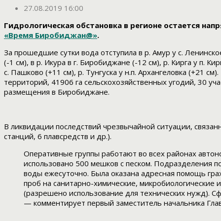
27.08.2019 16:00
Гидрологическая обстановка в регионе остается нап
«Время Биробиджан@»
.
За прошедшие сутки вода отступила в р. Амур у с. Ленинское (-
(-1 см), в р. Икура в г. Биробиджане (-12 см), р. Кирга у п.
с. Пашково (+11 см), р. Тунгуска у н.п. Архангеловка (+21 с
территорий, 41906 га сельскохозяйственных угодий, 30 уч
размещения в Биробиджане.
В ликвидации последствий чрезвычайной ситуации, связанн
станций, 6 плавсредств и др.).
Оперативные группы работают во всех районах автон
использовано 500 мешков с песком. Подразделения п
воды ежесуточно. Была оказана адресная помощь гр
проб на санитарно-химические, микробиологические и
(разрешено использование для технических нужд). Сф
— комментирует первый заместитель начальника Глав