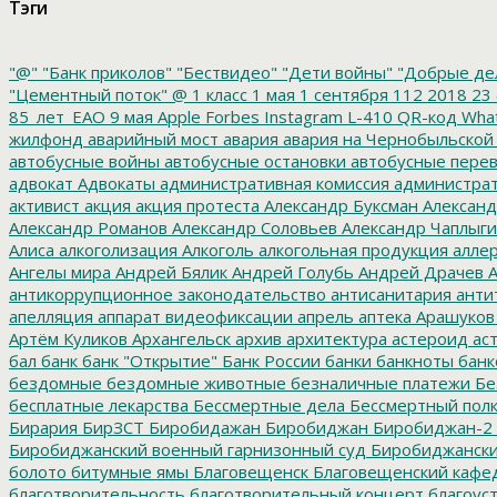
Тэги
"@"
"Банк приколов"
"Бествидео"
"Дети войны"
"Добрые де
"Цементный поток"
@
1 класс
1 мая
1 сентября
112
2018
23 
85_лет_ЕАО
9 мая
Apple
Forbes
Instagram
L-410
QR-код
Wha
жилфонд
аварийный мост
авария
авария на Чернобыльской
автобусные войны
автобусные остановки
автобусные перев
адвокат
Адвокаты
административная комиссия
администрат
активист
акция
акция протеста
Александр Буксман
Александ
Александр Романов
Александр Соловьев
Александр Чаплыг
Алиса
алкоголизация
Алкоголь
алкогольная продукция
аллер
Ангелы мира
Андрей Бялик
Андрей Голубь
Андрей Драчев
А
антикоррупционное законодательство
антисанитария
анти
апелляция
аппарат видеофиксации
апрель
аптека
Арашуков
Артём Куликов
Архангельск
архив
архитектура
астероид
ас
бал
банк
банк "Открытие"
Банк России
банки
банкноты
банк
бездомные
бездомные животные
безналичные платежи
Бе
бесплатные лекарства
Бессмертные дела
Бессмертный пол
Бирария
БирЗСТ
Биробидажан
Биробиджан
Биробиджан-2
Биробиджанский военный гарнизонный суд
Биробиджанский
болото
битумные ямы
Благовещенск
Благовещенский кафе
благотворительность
благотворительный концерт
благоус