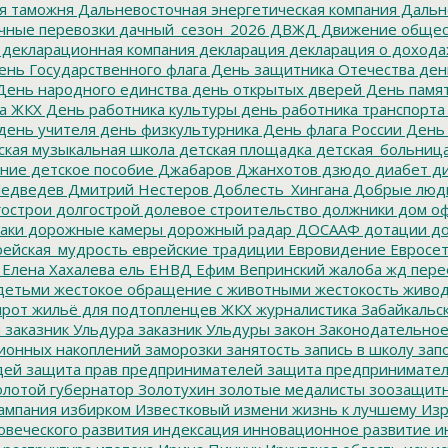
я таможня
Дальневосточная энергетическая компания
Дальне
чные перевозки
дачный_сезон_2026
ДВЖД
Движение общес
декларационная компания
декларация
декларация о дохода
нь Государственного флага
День защитника Отечества
ден
ень народного единства
день открытых дверей
День памят
а ЖКХ
День работника культуры
день работника транспорта
день учителя
день физкультурника
День флага России
День
ская музыкальная школа
детская площадка
детская_больниц
ание
детское пособие
Джабаров
Джанхотов
дзюдо
диабет
ди
едведев
Дмитрий Нестеров
Доблесть_Хингана
Добрые люд
острои
долгострой
долевое строительство
должники
дом о
аки
дорожные камеры
дорожный радар
ДОСААФ
дотации
до
ейская_мудрость
еврейские традиции
Евровидение
Евросе
Елена Хахалева
ель
ЕНВД
Ефим Вепринский
жалоба
жд пере
детьми
жестокое обращение с животными
жестокость
живо
ирот
жильё для подтопленцев
ЖКХ
журналистика
Забайкальск
м
заказник Ульдура
заказник Ульдуры
закон
Законодательное
ионных накоплений
заморозки
занятость
запись в школу
запо
дей
защита прав предпринимателей
защита предпринимате
лотой губернатор
Золотухин
золотые медалисты
зоозащит
ампания
избирком
Известковый
измени жизнь к лучшему
Изр
овеческого развития
индексация
инновационное развитие
ин