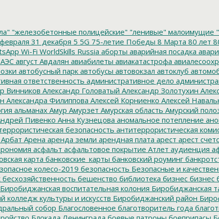
ла"
"железобетонные полицейские"
"ленивые" малоимущие
"
февраля
31 декабря
5
5G
75-летие Победы
8 Марта
80 лет
8
tsApp
Wi-Fi
WorldSkills Russia
аборты
аварийная посадка
авари
 АЭС
август
Авдалян
авиабилеты
авиакатастрофа
авиалесоохр
озки
автобусный парк
автобусы
автовокзал
автоклуб
автомо
ивная ответственность
административное дело
администра
р Винников
Александр Головатый
Александр Золотухин
Алек
ин
Александра Филиппова
Алексей Корниенко
Алексей Наваль
гия
альманах
Амур
Амурзет
Амурская область
Амурский поло
ндрей Пивенко
Анна Кузнецова
аномальное потепление
ано
террористическая безопасность
антитеррористическая коми
Арбат
Арена
аренда земли
арендная плата
арест
арест счет
трономия
асфальт
асфальтовое покрытие
Атлет
аудиенция
аф
овская карта
банковские_карты
банковский роуминг
банкротс
зопасное колесо-2019
безопасность
Безопасные и качестве
к
бесхозяйственность
бешенство
библиотека
бизнес
бизнес 
Биробиджанская воспитательная колония
Биробиджанская т
 колледж культуры и искусств
Биробиджанский район
Биро
дральный собор
Благословенное
благотворитель года
благот
тройство
Блокада Ленинграда
боевые патроны
боеприпасы
Б