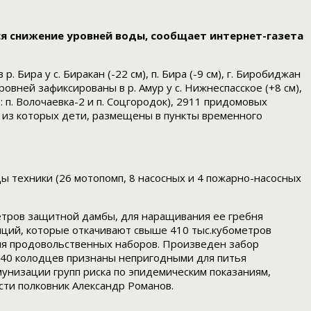
ся снижение уровней воды, сообщает интернет-газета
р. Бира у с. Биракан (-22 см), п. Бира (-9 см), г. Биробиджан
я уровней зафиксированы в р. Амур у с. Нижнеспасское (+8 см),
2: п. Волочаевка-2 и п. Соцгородок), 2911 придомовых
0 из которых дети, размещены в пункты временного
ы техники (26 мотопомп, 8 насосных и 4 пожарно-насосных
метров защитной дамбы, для наращивания ее гребня
нций, которые откачивают свыше 410 тыс.кубометров
ия продовольственных наборов. Произведен забор
и 40 колодцев признаны непригодными для питья
унизации групп риска по эпидемическим показаниям,
ти полковник Александр Романов.