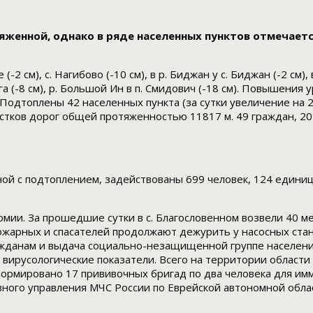
ряженной, однако в ряде населенных пунктов отмечает
2 см), с. Нагибово (-10 см), в р. Биджан у с. Биджан (-2 см), в 
 Кирга (-8 см), р. Большой Ин в п. Смидович (-18 см). Повышени
м). Подтоплены 42 населенных пункта (за сутки увеличение на 
астков дорог общей протяженностью 11817 м. 49 граждан, 2
ой с подтоплением, задействованы 699 человек, 124 единиц
омии. За прошедшие сутки в с. Благословенном возвели 40 
ожарных и спасателей продолжают дежурить у насосных ста
ажданам и выдача социально-незащищенной группе населен
 вирусологические показатели. Всего на территории област
ормировано 17 прививочных бригад по два человека для имм
ного управления МЧС России по Еврейской автономной облас