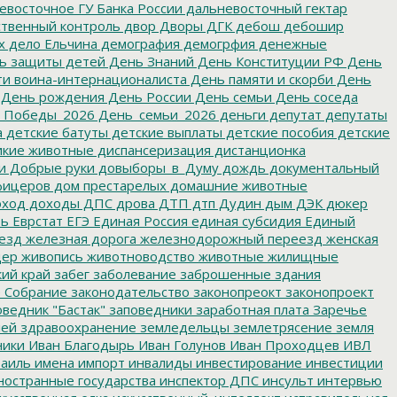
восточное ГУ Банка России
дальневосточный гектар
твенный контроль
двор
Дворы
ДГК
дебош
дебошир
х
дело Ельчина
демография
демогрфия
денежные
ь защиты детей
День Знаний
День Конституции РФ
День
и воина-интернационалиста
День памяти и скорби
День
День рождения
День России
День семьи
День соседа
_Победы_2026
День_семьи_2026
деньги
депутат
депутаты
а
детские батуты
детские выплаты
детские пособия
детские
кие животные
диспансеризация
дистанционка
и
Добрые руки
довыборы_в_Думу
дождь
документальный
фицеров
дом престарелых
домашние животные
ход
доходы
ДПС
дрова
ДТП
дтп
Дудин
дым
ДЭК
дюкер
ть
Еврстат
ЕГЭ
Единая Россия
единая субсидия
Единый
езд
железная дорога
железнодорожный переезд
женская
дер
живопись
животноводство
животные
жилищные
ий край
забег
заболевание
заброшенные здания
 Собрание
законодательство
законопреокт
законопроект
ведник "Бастак"
заповедники
заработная плата
Заречье
лей
здравоохранение
земледельцы
землетрясение
земля
ники
Иван Благодырь
Иван Голунов
Иван Проходцев
ИВЛ
аиль
имена
импорт
инвалиды
инвестирование
инвестиции
остранные государства
инспектор ДПС
инсульт
интервью