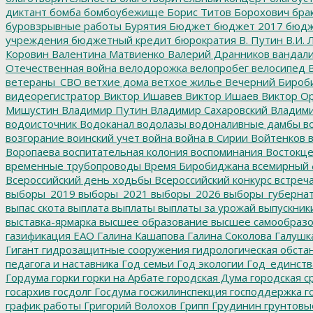
диктант
бомба
бомбоубежище
Борис Титов
Борохович
бра
буровзрывные работы
Бурятия
Бюджет
бюджет 2017
бюдж
учреждения
бюджетный кредит
бюрократия
В. Путин
В.И. 
Коровин
Валентина Матвиенко
Валерий Дранников
вандал
Отечественная война
велодорожка
велопробег
велосипед
В
ветераны_СВО
ветхие дома
ветхое жилье
Вечерний Бироб
видеорегистратор
Виктор Ишавев
Виктор Ишаев
Виктор О
Мишустин
Владимир Путин
Владимир Сахаровский
Владими
водоисточник
Водоканал
водолазы
водоналивные дамбы
во
возгорание
воинский учет
война
война в Сирии
Войтенков
в
Воропаева
воспитательная колония
воспоминания
Востокц
временные трубопроводы
Время Биробиджана
всемирный 
Всероссийский день ходьбы
Всероссийский конкурс
встреч
выборы_2019
выборы_2021
выборы_2026
выборы_губерна
выпас скота
выплата
выплаты
выплаты за урожай
выпускник
выставка-ярмарка
высшее образование
высшее самообразо
газификация ЕАО
Галина Кашапова
Галина Соколова
Галушк
Гигант
гидрозащитные сооружения
гидрологическая обста
педагога и наставника
Год семьи
Год экологии
Год_единств
Гордума
горки
горки на Арбате
городская Дума
городская с
госархив
госдолг
Госдума
госжилинспекция
господдержка
г
график работы
Григорий Волохов
Грипп
Грудинин
грунтовы