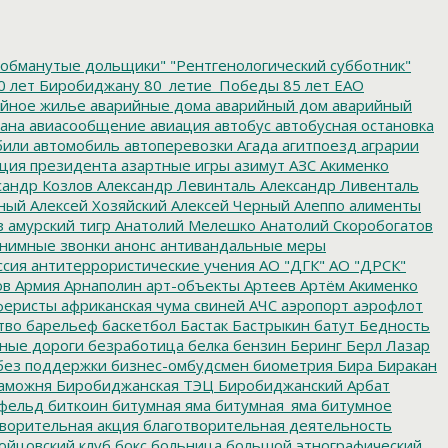
обманутые дольщики"
"Рентгенологический субботник"
0 лет Биробиджану
80_летие_Победы
85 лет ЕАО
йное жилье
аварийные дома
аварийный дом
аварийный
ана
авиасообщение
авиация
автобус
автобусная остановка
били
автомобиль
автоперевозки
Агада
агитпоезд
аграрии
ция президента
азартные игры
азимут
АЗС
Акименко
сандр Козлов
Александр Левинталь
Александр Ливенталь
ный
Алексей Хозяйский
Алексей Черный
Алеппо
алименты
з
амурский тигр
Анатолий Мелешко
Анатолий Скоробогатов
нимные звонки
анонс
антивандальные меры
ссия
антитеррористические учения
АО "ДГК"
АО "ДРСК"
ов
Армия
Арнаполин
арт-объекты
Артеев
Артём Акименко
еристы
африканская чума свиней
АЧС
аэропорт
аэрофлот
тво
барельеф
баскетбол
Бастак
Бастрыкин
батут
Бедность
нные дороги
безработица
белка
бензин
Беринг
Берл Лазар
без поддержки
бизнес-омбудсмен
биометрия
Бира
Биракан
аможня
Биробиджанская ТЭЦ
Биробиджанский Арбат
фельд
биткоин
битумная яма
битумная_яма
битумное
ворительная акция
благотворительная деятельность
ойцовский клуб
бокс
больница
большой этнографический