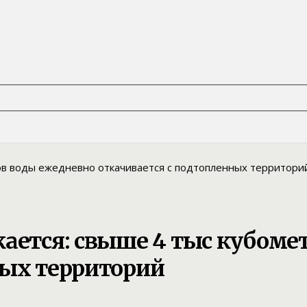
жается: свыше 4 тыс кубоме
ных территорий