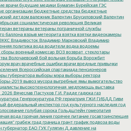
е врачи
будущие медики
Бумагин
Бурейская ГЭС
е организации
бюджетные средства
бюджетные
мский детдом
валежник
Валентин Брусиловский
Валентин
ябрьская социалистическая революция
Великая
теран
ветераны
ветераны пограничной службы
го баллона
взрыв метеорита
взятка
взятки
видеокамеры
ВККС
Владивосток
Владимир Марковский
Владимир
енняя политика
вода
водители
водка
водоемы
 сборы
военный комиссар
ВОЗ
возврат_стеклотары
итва
Волочаевский бой
вольная борьба
Ворожбит
орум
врач
врачебные ошибки
врачи
вредные привычки
аселения
Всероссийская спартакиада пенсионеров
ры губернатора
выборы мэра
выборы ректора
боры-2019
вывоз мусора
выгребные ямы
вымогательство
циалисты
высокотехнологичная_медпомощь
выставка
_2026
Вячеслав Пастухов
Г.И. Радде
гадюка
газ
куратура
Генпрокуратура РФ
гериатрия
ГЖИ
ГИБДД
Гиви
ный федеральный инспектор
год культурного наследия
год
олосование
голубая сорока
Гольдштейн
гомеопатия
ячая вода
горячая линия
горячее питание
госавтоинспекция
мация"
грабеж
град
граница
грант
график подвоза воды
н
губернатор ЕАО
ГУК
Гулягин
Д
давление на