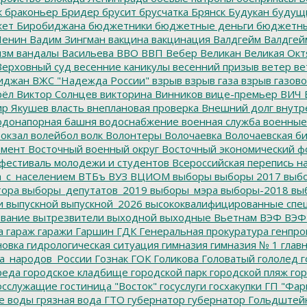
к
браконьер
Бридер
брусит
брусчатка
Брянск
Будукан
будущи
ет Биробиджана
бюджетники
бюджетные деньги
бюджетны
Ленин
Вадим Зингман
вакцина
вакцинация
Валдгейм
Валдгей
изм
вандалы
Васильева
ВВО
ВВП
Вебер
Великан
Великая Окт
ерховный суд
весенние каникулы
весенний призыв
ветер
ве
иджан
ВЖС "Надежда России"
взрыв
взрыв газа
взрыв газово
рёл
Виктор Солнцев
викторина
Винников
вице-премьер
ВИЧ
р Якушев
власть
внеплановая проверка
Внешний долг
внутр
донапорная башня
водоснабжение
военная служба
военные
окзал
волейбол
волк
Волонтеры
Волочаевка
Волочаевская б
емент
Восточный военный округ
Восточный экономический ф
фестиваль молодежи и студентов
Всероссийская перепись н
а_с_населением
ВТБъ
ВУЗ
ВЦИОМ
выборы
выборы 2017
выбо
тора
выборы_депутатов_2019
выборы_мэра
выборы-2018
вы
и
выпускной
выпускной_2026
высококвалифицированные спе
вание
вытрезвители
выходной
выходные
Вьетнам
ВЭФ
ВЭФ
а
гараж
гаражи
Гаршин
ГДК
Генеральная прокуратура
генпро
новка
гидрологическая ситуация
гимназия
гимназия № 1
глав
а_народов_России
Гознак
ГОК
Голикова
Головатый
гололед
г
реда
городское кладбище
городской парк
городской пляж
гор
осслужащие
гостиница "Восток"
госуслуги
госхакупки
ГП "Фар
е воды
грязная вода
ГТО
губернатор
губернатор Гольдштей