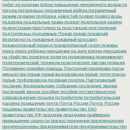
побег из колонии
побои
повышение пенсионного возраста
погода
погорельцы
пограничные войска
пограничный
режим
подарки
подборка_новостей
подвал
подвоз воды
подделка
поддельные права
поджог
подпольное казино
подростковая преступность
подстанция
подтопление
подтопленцы
подъемные
Пожар
пожар
пожарная
безопасность
пожарные
пожарный кроссфит
пожароопасный период
пожароопасный сезон
пожары
поиск
поиск ребенка
покушение на дачу взятки
покушение
на убийство
полезное
полигон
поликлиника
полиомиелит
политехнический техникум
политические партии
полиция
Половинко
помойки
помощь
Понтонная переправа
порча
имущества
порыв
порыв водопровода
порыв теплотрассы
порыв трубопровода
посевная
поселок Партизанский
послание Федеральному Собранию
последние звонки
последний звонок
пособие
пособия
постинтернатное
сопровождение
посылка
потребители
потребительская
корзина
похищение
почта
Почта России
Почта_России
пошлины
правительство
правительство ЕАО
правительство РФ
праздник
праздники
праймериз
превышение скорости
предостережение
предпенсионер
предпенсионеры
предприниматели
предпринимательство