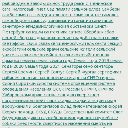
рыбоводные заводы
рынок труда
рысь
с. Ленинское
сага_налоговый_гнет
Сад памяти
сальмонеллез
Самбери
самбо
самогон
самодеятельность
самозанятые
самолет
самооборона
самосуд
санавиация
санация
санитария
санитарно-эпидемиологическая обстанвока
Санкт-
Петербург
санкции
сантехника
сатира
Сбербанк
сбор
вещей
сбор на здравоохранение
свадьба
свалка
свалки
светофоры
свищ
связь
священнослужитель
секта
секция
акробатики
сельские врачи
сельские жители
сельский
учитель
сельское хозяйство
сельскохозяйственная
ярмарка
семена
семья
семья года
Семья года-2019
семья
года-2020
Семья года-2021
Сенаторы
сено
сентябрь
Сергей Ерёмин
Сергей Солтус
Сергей Фургал
сертификат
сибиреязвенные захоронения
сигареты
СИЗО
сирена
Сирия
Сироткин
сироты
система оповещения
система
оповещения населения
СК
СК России
СК РФ
СК РФ по
Хабаровскому краю
сказка
скандал
сквер
сквер
пограничников
скейт-парк
скидка
скидки и акции
склад
вооружения и боеприпасов
склад пиломатериалов
скорая
Скорая помощь
СКУД
СКУДы
Следственный комитет
Слет
будущих медиков
служебная командировка
служебные
собаки
смертность
смертность населения
смерть на