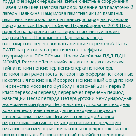
труда
очереди
очередь на жилье
очистные сооружения
Павел Малышев
Павлова
паводок
падение
пал
палаточный
лагерь
Палькина
Памфилова
памятная акция
памятник
памятник-мемориал
память
панихида
парад выпускников
Парад колясок
Парад Победы
Парасибириада-2019
Парк
парк Весна
парковка
парта_героев
партийный проект
Партия Роста
Пархоменко
Парыгина
паспорт
пассажирские перевозки
пассажирские перевозки\
Пасха
ПАТП
патриотизм
патриотическое граффити
пауэрлифтинг
ПГУ
ПГУ им. Шолом-Алейхема
ПДД
ПДН
МОМВД России «Ленинский»
педагоги
педагогическая
тайна
пенсии
пенсионер
пенсионерка
пенсионеры
пенсионная грамотность
пенсионная реформа
пенсионные
накопления
пенсионный возраст
Пенсионный фонд
пенсия
Первенство России по футболу
Первомай 2017
первый
класс
переводы
переезд
перерасчет
перечень
период
навигации
Песах
петарда
Петербургский международный
экономический форум
Петровка
петрушкова
пешеходная
зона
пешеходные переходы
пешеходный переход
Пивенко
пикет
пикник
Пикник на площади Ленина
пиротехника
письмо в редакцию
письмо_в_редакцию
питание
план мероприятий
платный перекресток
Платон
плитка
площадь Ленина
пляжный волейбол
пневмония