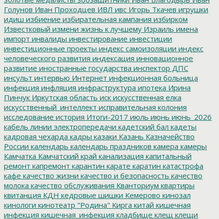
Голунов
Иван Проходцев
ИВЛ
ивс
Игорь Ткачев
игрушки
идиш
избиение
избирательная кампания
избирком
Известковый
измени жизнь к лучшему
Израиль
имена
импорт
инвалиды
инвестирование
инвестиции
инвестиционные проекты
индекс самоизоляции
индекс
человеческого развития
индексация
инновационное
развитие
иностранные государства
инспектор ДПС
инсульт
интервью
Интернет
инфекционная больница
инфекция
инфляция
инфраструктура
ипотека
Ирина
Пинчук
Иркутская область
иск
искусственная елка
искусственный_интеллект
исправительная колония
исследование
история
Итоги-2017
июль
июнь
июнь_2026
кабель линии электропередачи
кадетский бал
кадеты
кадровая чехарда
кадры
казаки
Казань
Казначейство
России
календарь
календарь праздников
камера
камеры
Камчатка
Камчатский край
канализация
капитальный
ремонт
капремонт
карантин
карате
каратин
катастрофа
кафе
качество жизни
качество и безопасность
качество
молока
качество обслуживания
Кванториум
квартиры
квитанция
КДН
кедровые шишки
Кемерово
кинозал
кинологи
кинотеатр "Родина"
Кирга
китай
кишечная
инфекция
кишечная_инфекция
кладбище
клещ
клещи