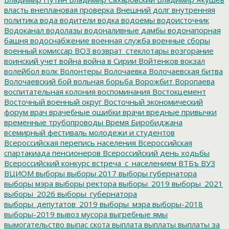
власть
внеплановая проверка
Внешний долг
внутренняя
политика
вода
водители
водка
водоемы
водоисточник
Водоканал
водолазы
водоналивные дамбы
водонапорная
башня
водоснабжение
военная служба
военные сборы
военный комиссар
ВОЗ
возврат_стеклотары
возгорание
воинский учет
война
война в Сирии
Войтенков
вокзал
волейбол
волк
Волонтеры
Волочаевка
Волочаевская битва
Волочаевский бой
вольная борьба
Ворожбит
Воропаева
воспитательная колония
воспоминания
Востокцемент
Восточный военный округ
Восточный экономический
форум
врач
врачебные ошибки
врачи
вредные привычки
временные трубопроводы
Время Биробиджана
всемирный фестиваль молодежи и студентов
Всероссийская перепись населения
Всероссийская
спартакиада пенсионеров
Всероссийский день ходьбы
Всероссийский конкурс
встреча_с_населением
ВТБъ
ВУЗ
ВЦИОМ
выборы
выборы 2017
выборы губернатора
выборы мэра
выборы ректора
выборы_2019
выборы_2021
выборы_2026
выборы_губернатора
выборы_депутатов_2019
выборы_мэра
выборы-2018
выборы-2019
вывоз мусора
выгребные ямы
вымогательство
выпас скота
выплата
выплаты
выплаты за