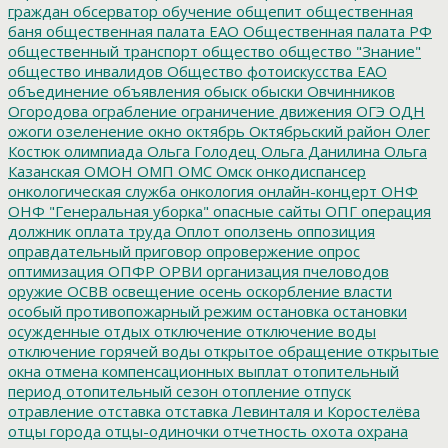
граждан
обсерватор
обучение
общепит
общественная
баня
общественная палата ЕАО
Общественная палата РФ
общественный транспорт
общество
общество "Знание"
общество инвалидов
Общество фотоискусства ЕАО
объединение
объявления
обыск
обыски
Овчинников
Огородова
ограбление
ограничение движения
ОГЭ
ОДН
ожоги
озеленение
окно
октябрь
Октябрьский район
Олег
Костюк
олимпиада
Ольга Голодец
Ольга Данилина
Ольга
Казанская
ОМОН
ОМП
ОМС
Омск
онкодиспансер
онкологическая служба
онкология
онлайн-концерт
ОНФ
ОНФ "Генеральная уборка"
опасные сайты
ОПГ
операция
должник
оплата труда
Оплот
оползень
оппозиция
оправдательный приговор
опровержение
опрос
оптимизация
ОПФР
ОРВИ
организация пчеловодов
оружие
ОСВВ
освещение
осень
оскорбление власти
особый противопожарный режим
остановка
остановки
осужденные
отдых
отключение
отключение воды
отключение горячей воды
открытое обращение
открытые
окна
отмена компенсационных выплат
отопительный
период
отопительный сезон
отопление
отпуск
отравление
отставка
отставка Левинталя и Коростелёва
отцы города
отцы-одиночки
отчетность
охота
охрана