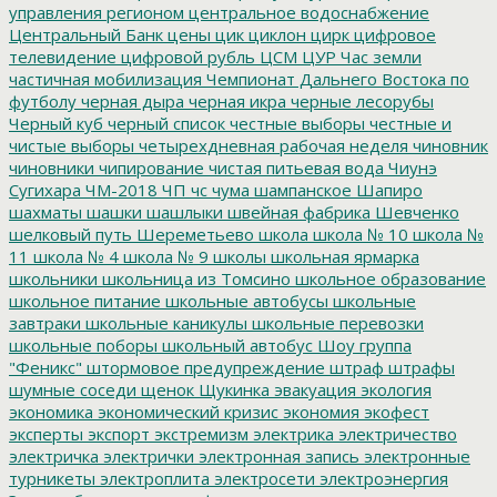
управления регионом
центральное водоснабжение
Центральный Банк
цены
цик
циклон
цирк
цифровое
телевидение
цифровой рубль
ЦСМ
ЦУР
Час земли
частичная мобилизация
Чемпионат Дальнего Востока по
футболу
черная дыра
черная икра
черные лесорубы
Черный куб
черный список
честные выборы
честные и
чистые выборы
четырехдневная рабочая неделя
чиновник
чиновники
чипирование
чистая питьевая вода
Чиунэ
Сугихара
ЧМ-2018
ЧП
чс
чума
шампанское
Шапиро
шахматы
шашки
шашлыки
швейная фабрика
Шевченко
шелковый путь
Шереметьево
школа
школа № 10
школа №
11
школа № 4
школа № 9
школы
школьная ярмарка
школьники
школьница из Томсино
школьное образование
школьное питание
школьные автобусы
школьные
завтраки
школьные каникулы
школьные перевозки
школьные поборы
школьный автобус
Шоу группа
"Феникс"
штормовое предупреждение
штраф
штрафы
шумные соседи
щенок
Щукинка
эвакуация
экология
экономика
экономический кризис
экономия
экофест
эксперты
экспорт
экстремизм
электрика
электричество
электричка
электрички
электронная запись
электронные
турникеты
электроплита
электросети
электроэнергия