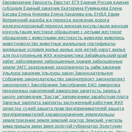
Евровидение
Евросеть
Еврстат
ЕГЭ
Единая Россия
единая
субсидия
Единый заказчик
Екатерина Румянцева
Елена
Басова
Елена Князева
Елена Хахалева
ель
ЕНВД
Ефим
Вепринский
жалоба
жд переезд
железная дорога
железнодорожный переезд
женская кнсультация
женская
консультация
жестокое обращение с детьми
жестокое
обращение с животными
жестокость
живодер
живопись
животноводство
животные
жилищные сертификаты
жилищные условия
жилье
жилье для детей-сирот
жильё
для подтопленцев
ЖКХ
журналистика
Забайкальский край
забег
заболевание
заброшенные здания
заброшенные
земли
ЗАГС
задержание
задолженность
займ
заказник
Ульдура
заказник Ульдуры
закон
Законодательное
Собрание
законодательство
законопреокт
законопроект
законороект
Заксобрание
Заксобрание ЕАО
заморозка
пенсионных накоплений
заморозки
занятость
запись в
школу
заповедник "Бастак"
заповедники
заработная плата
Заречье
зарплата
зарплаты
заслуженный работник ЖКХ
зачистка_судей
защита прав предпринимателей
защита
предпринимателей
здравоохранение
земледельцы
землетрясение
земля
земский доктор
Земский_учитель
зима пришла
змеи
змея
золотой губернатор
Золотухин
золотые медалисты
зоозащитники
Иван Благодырь
Иван