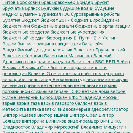
Титов
Борохович
брак
браконьер
Бридер
брусит
брусчатка
Брянск
Будукан
будущие врачи
будущие
медики
Бумагин
Бурейская ГЭС
буровзрывные работы
Бурятия
Бюджет
бюджет 2017
бюджет Биробиджана
бюджетники
бюджетные деньги
бюджетные организации
бюджетные средства
бюджетные учреждения
бюджетный кредит
бюрократия
В. Путин
В.И. Ленин
Вадим Зингман
вакцина
вакцинация
Валдгейм
Валдгеймский детдом
валежник
Валентин Брусиловский
Валентин Коровин
Валентина Матвиенко
Валерий
Дранников
вандализм
вандалы
Васильева
ВВО
ВВП
Вебер
Великан
Великая Октябрьская социалистическая
революция
Великая Отечественная война
велодорожка
велопробег
велосипед
Верховный суд
весенние каникулы
весенний призыв
ветер
ветеран
ветераны
ветераны
пограничной службы
ветераны_СВО
ветхие дома
ветхое
жилье
Вечерний Биробиджан
ВЖС "Надежда России"
взрыв
взрыв газа
взрыв газового баллона
взрыв
метеорита
взятка
взятки
видеокамеры
видеорегистратор
Виктор Ишавев
Виктор Ишаев
Виктор Орёл
Виктор
Солнцев
викторина
Винников
вице-премьер
ВИЧ
ВККС
Владивосток
Владимир Марковский
Владимир Мишустин
Владимир Путин
Владимир Сахаровский
Владимир Якушев