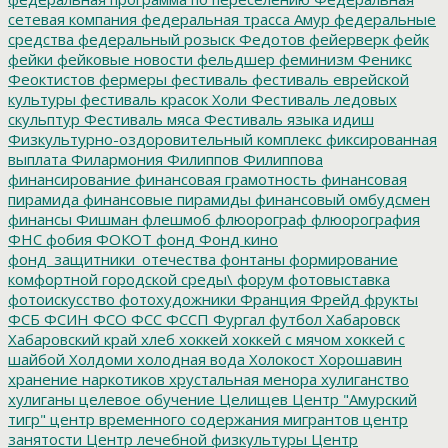
сетевая компания
федеральная трасса Амур
федеральные
средства
федеральный розыск
Федотов
фейерверк
фейк
фейки
фейковые новости
фельдшер
феминизм
Феникс
Феоктистов
фермеры
фестиваль
фестиваль еврейской
культуры
фестиваль красок Холи
Фестиваль ледовых
скульптур
Фестиваль мяса
Фестиваль языка идиш
Физкультурно-оздоровительный комплекс
фиксированная
выплата
Филармония
Филиппов
Филиппова
финансирование
финансовая грамотность
финансовая
пирамида
финансовые пирамиды
финансовый омбудсмен
финансы
Фишман
флешмоб
флюорограф
флюорография
ФНС
фобия
ФОКОТ
фонд
Фонд кино
фонд_защитники_отечества
фонтаны
формирование
комфортной городской среды\
форум
фотовыставка
фотоискусство
фотохудожники
Франция
Фрейд
фрукты
ФСБ
ФСИН
ФСО
ФСС
ФССП
Фургал
футбол
Хабаровск
Хабаровский край
хлеб
хоккей
хоккей с мячом
хоккей с
шайбой
Холдоми
холодная вода
Холокост
Хорошавин
хранение наркотиков
хрустальная менора
хулиганство
хулиганы
целевое обучение
Целищев
Центр "Амурский
тигр"
центр временного содержания мигрантов
центр
занятости
Центр лечебной физкультуры
Центр