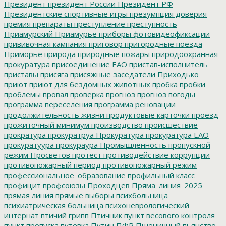
Президент
президент России
Президент РФ
Президентские спортивные игры
презумпция доверия
премия
препараты
преступление
преступность
Приамурский
Приамурье
приборы фотовидеофиксации
прививочная кампания
приговор
пригородные поезда
Приморье
природа
природные пожары
природоохранная
прокуратура
присоединение ЕАО
пристав-исполнитель
приставы
присяга
присяжные заседатели
Приходько
приют
приют для бездомных животных
пробка
пробки
проблемы
провал
проверка
прогноз
прогноз погоды
программа переселения
программа реновации
продолжительность жизни
продуктовые карточки
проезд
прожиточный минимум
производство
происшествие
прократура
прокуратруа
Прокуратура
прокуратура ЕАО
прокуратуура
прокураура
Промышленность
пропускной
режим
Просветов
протест
противодействие коррупции
противопожарный период
противопожарный режим
профессиональное_образование
профильный класс
профицит
профсоюзы
Проходцев
Пряма_линия_2025
прямая линия
прямые выборы
психбольница
психиатрическая больница
психоневрологический
интернат
птичий грипп
Птичник
пункт весового контроля
пункт пропуска
путевка
Путин
ПФР
Пшеничный
пьянство