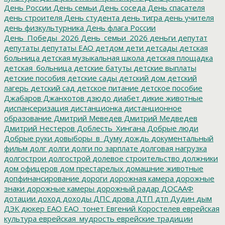
День России
День семьи
День соседа
День спасателя
день строителя
День студента
день тигра
день учителя
день физкультурника
День флага России
День_Победы_2026
День_семьи_2026
деньги
депутат
депутаты
депутаты ЕАО
детдом
дети
детсады
детская
больница
детская музыкальная школа
детская площадка
детская_больница
детские батуты
детские выплаты
детские пособия
детские сады
детский дом
детский
лагерь
детский сад
детское питание
детское пособие
Джабаров
Джанхотов
дзюдо
диабет
дикие животные
диспансеризация
дистанционка
дистанционное
образование
Дмитрий Меведев
Дмитрий Медведев
Дмитрий Нестеров
Доблесть_Хингана
Добрые люди
Добрые руки
довыборы_в_Думу
дождь
документальный
фильм
долг
долги
долги по зарплате
долговая нагрузка
долгострои
долгострой
долевое строительство
должники
дом офицеров
дом престарелых
домашние животные
допфинансирование
дороги
дорожная камера
дорожные
знаки
дорожные камеры
дорожный радар
ДОСААФ
дотации
доход
доходы
ДПС
дрова
ДТП
дтп
Дудин
дым
ДЭК
дюкер
ЕАО
ЕАО_тонет
Евгений Коростелев
еврейская
культура
еврейская_мудрость
еврейские традиции