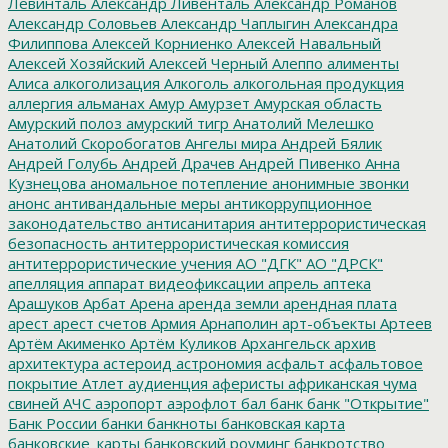
Левинталь
Александр Ливенталь
Александр Романов
Александр Соловьев
Александр Чаплыгин
Александра
Филиппова
Алексей Корниенко
Алексей Навальный
Алексей Хозяйский
Алексей Черный
Алеппо
алименты
Алиса
алкоголизация
Алкоголь
алкогольная продукция
аллергия
альманах
Амур
Амурзет
Амурская область
Амурский полоз
амурский тигр
Анатолий Мелешко
Анатолий Скоробогатов
Ангелы мира
Андрей Бялик
Андрей Голубь
Андрей Драчев
Андрей Пивенко
Анна
Кузнецова
аномальное потепление
анонимные звонки
анонс
антивандальные меры
антикоррупционное
законодательство
антисанитария
антитеррористическая
безопасность
антитеррористическая комиссия
антитеррористические учения
АО "ДГК"
АО "ДРСК"
апелляция
аппарат видеофиксации
апрель
аптека
Арашуков
Арбат
Арена
аренда земли
арендная плата
арест
арест счетов
Армия
Арнаполин
арт-объекты
Артеев
Артём Акименко
Артём Куликов
Архангельск
архив
архитектура
астероид
астрономия
асфальт
асфальтовое
покрытие
Атлет
аудиенция
аферисты
африканская чума
свиней
АЧС
аэропорт
аэрофлот
бал
банк
банк "Открытие"
Банк России
банки
банкноты
банковская карта
банковские_карты
банковский роуминг
банкротство