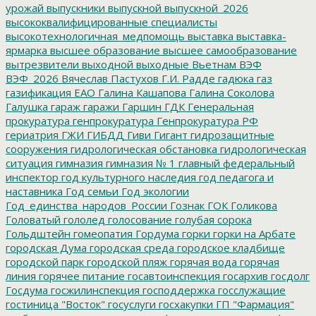
урожай
выпускники
выпускной
выпускной_2026
высококвалифицированные специалисты
высокотехнологичная_медпомощь
выставка
выставка-
ярмарка
высшее образование
высшее самообразование
вытрезвители
выходной
выходные
Вьетнам
ВЭФ
ВЭФ_2026
Вячеслав Пастухов
Г.И. Радде
гадюка
газ
газификация ЕАО
Галина Кашапова
Галина Соколова
Галушка
гараж
гаражи
Гаршин
ГДК
Генеральная
прокуратура
генпрокуратура
Генпрокуратура РФ
гериатрия
ГЖИ
ГИБДД
Гиви
Гигант
гидрозащитные
сооружения
гидрологическая обстановка
гидрологическая
ситуация
гимназия
гимназия № 1
главный федеральный
инспектор
год культурного наследия
год педагога и
наставника
Год семьи
Год экологии
Год_единства_народов_России
Гознак
ГОК
Голикова
Головатый
гололед
голосование
голубая сорока
Гольдштейн
гомеопатия
Гордума
горки
горки на Арбате
городская Дума
городская среда
городское кладбище
городской парк
городской пляж
горячая вода
горячая
линия
горячее питание
госавтоинспекция
госархив
госдолг
Госдума
госжилинспекция
господдержка
госслужащие
гостиница "Восток"
госуслуги
госхакупки
ГП "Фармация"