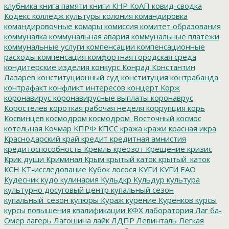
клубника
книга памяти
книги
КНР
КоАП
ковид-сводка
Кодекс
колледж культуры
колония
командировка
командировочные
комары
комиссия
комитет образования
коммуналка
коммунальная авария
коммунальные платежи
коммунальные услуги
компенсации
компенсационные
расходы
компенсация
комфортная городская среда
кондитерские изделия
конкурс
Конрад
Константин
Лазарев
конституционный суд
конституция
контрабанда
контрафакт
конфликт интересов
концерт
Корж
коронавирус
коронавирусные выплаты
коронаврус
Коростелев
короткая рабочая неделя
коррупция
корь
Косвинцев
космодром
космодром_Восточный
космос
котельная
Кочмар
КПРФ
КПСС
кража
кражи
красная икра
Краснодарский край
кредит
кредитная амнистия
кредитоспособность
Кремль
креозот
Крещение
кризис
Крик души
Криминал
Крым
крытый каток
крытый_каток
КСН
КТ-исследование
Кубок лосося
КУГИ
КУГИ ЕАО
Кудесник
кудо
кулинария
Кульдкр
Кульдур
культура
культурно досуговый центр
купальный сезон
купальный_сезон
купюры
Кураж
курение
Куренков
курсы
курсы повышения квалификации
КФХ
лаборатория
Лаг ба-
Омер
лагерь
Лагошина
лайк
ЛДПР
Левинталь
Легкая