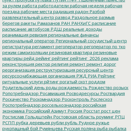
за рулем
работа
работодатели
рабочая неделя
рабочая
поездка
рабочие места
радиация
радон
Разбой
развлекательный центр
развод
Раздольное
размыв
берегов
ракеты
Рамазанов
РАН
РАНХиГС
расписание
расписание автобусов
РДШ
реальные доходы
реанимация
ревизия
региональные финансы
региональный оператор
Региональный сосудистый центр
регистратура
регламент
регоператор
регоператор по тко
режим самоизоляции
резиновая квартира
резиновые
квартиры
рейд
рейинг
рейтинг
рейтинг_2026
реклама
реконструкция
ректор
религия
ремонт
ремонт дорог
реорганизация
реструктуризация
ресурсный центр
ресурсоснабжающая организация
РЖД
РИА Рейтинг
ритуальные услуги
рйтинг
рогатый скот
роддом
Родительский день
роды
рождаемость
Рождество
розыск
Ропотребнадзор
Росавиация
Росводресурсы
Росгвардия
Роскачество
Роскомнадзор
Росконтроль
Рослесхоз
Роспотребнадзор
россельхознадзор
российская
экономика
Российский Азимут
Россия
Росстат
рост цен
Ростислав Гольдштейн
Ростовская область
роуминг
РПЦ
РСПП
рубка деревьев
рубли
рубль
Рудное
ружье
рукопашный бой
Румянцева
Русская поляна
рыба
рыбалка