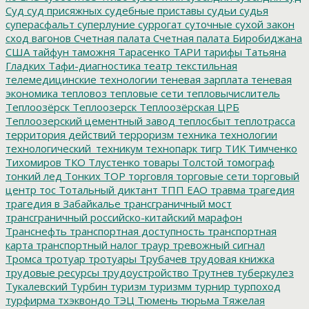
Суд
суд присяжных
судебные приставы
судьи
судья
суперасфальт
суперлуние
суррогат
суточные
сухой закон
сход вагонов
Счетная палата
Счетная палата Биробиджана
США
тайфун
таможня
Тарасенко
ТАРИ
тарифы
Татьяна
Гладких
Тафи-диагностика
театр
текстильная
телемедицинские технологии
теневая зарплата
теневая
экономика
тепловоз
тепловые сети
тепловычислитель
Теплоозёрск
Теплоозерск
Теплоозёрская ЦРБ
Теплоозерский цементный завод
теплосбыт
теплотрасса
территория действий
терроризм
техника
технологии
технологический_техникум
технопарк
тигр
ТИК
Тимченко
Тихомиров
ТКО
Тлустенко
товары
Толстой
томограф
тонкий лед
Тонких
ТОР
торговля
торговые сети
торговый
центр
тос
Тотальный диктант
ТПП ЕАО
травма
трагедия
трагедия в Забайкалье
трансграничный мост
трансграничный российско-китайский марафон
Транснефть
транспортная доступность
транспортная
карта
транспортный налог
траур
тревожный сигнал
Тромса
тротуар
тротуары
Трубачев
трудовая книжка
трудовые ресурсы
трудоустройство
Трутнев
туберкулез
Тукалевский
Турбин
туризм
туризмм
турнир
турпоход
турфирма
тхэквондо
ТЭЦ
Тюмень
тюрьма
Тяжелая