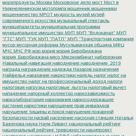
морепродукты
Москва
Московское дело
мост
Мост в
Нижнеленинском
мотопомпа
мошенник
мошенники
мошенничество
МРОТ
мудрость
музей
музей
современного искусства
музыкальный спектакль
муниципалитеты
муниципальная программа
муниципальное имущество
МУП
МУП "Водоканал"
МУП
"ГТС"
МУП "ГУК
МУП "ПАТП"
МУП "Транспортная компания
мусор
мусорная реформа
Мусульманская община
МФЦ
МЧС
МЧС РФ
мэр
мэрия
мэрия Биробиджана
мэрия_Биробиджана
мясо
Мясокомбинат
набережная
Навальный
навигация
наводнение
наводнение_2019
награда
награждение
надежда
Назаров
назначения
Найфельд
наказание
накркотики
наледь
налог
налог на
имущество
налог на профессиональный доход
налоги
налоговая нагрузка
налоговые_льготы
налоговый вычет
нападение
напорный коллектор
наркозависимость
нарколаборатория
наркомания
наркосодержащие
растения
наркотики
нарушение прав инвалидов
нарушение тишины и покоя
нарушения пожарной
безопасности
насвай
население
насосная станция
Наталья
Баженова
наука
Наум Ливант
национальный рейтинг
национальный рейтинг тревожности
наципроект
нацпроект
нацпроекты
НДФЛ
неблагополучные семьи