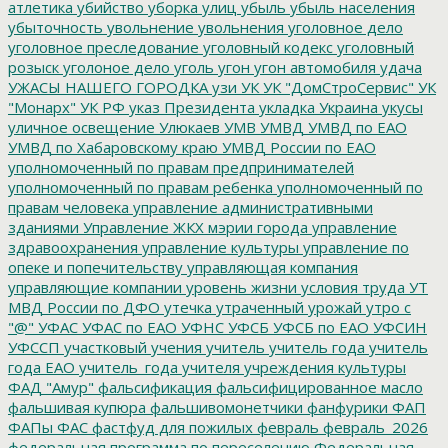
атлетика
убийство
уборка улиц
убыль
убыль населения
убыточность
увольнение
увольнения
уголовное дело
уголовное преследование
уголовный кодекс
уголовный
розыск
уголоное дело
уголь
угон
угон автомобиля
удача
УЖАСЫ НАШЕГО ГОРОДКА
узи
УК
УК "ДомСтроСервис"
УК
"Монарх"
УК РФ
указ Президента
укладка
Украина
укусы
уличное освещение
Улюкаев
УМВ
УМВД
УМВД по ЕАО
УМВД по Хабаровскому краю
УМВД России по ЕАО
уполномоченный по правам предпринимателей
уполномоченный по правам ребенка
уполномоченный по
правам человека
управление административными
зданиями
Управление ЖКХ мэрии города
управление
здравоохранения
управление культуры
управление по
опеке и попечительству
управляющая компания
управляющие компании
уровень жизни
условия труда
УТ
МВД России по ДФО
утечка
утраченный урожай
утро с
"@"
УФАС
УФАС по ЕАО
УФНС
УФСБ
УФСБ по ЕАО
УФСИН
УФССП
участковый
учения
учитель
учитель года
учитель
года ЕАО
учитель_года
учителя
учреждения культуры
ФАД "Амур"
фальсификация
фальсифицированное масло
фальшивая купюра
фальшивомонетчики
фанфурики
ФАП
ФАПы
ФАС
фастфуд для пожилых
февраль
февраль_2026
федеральная программа по переселению
Федеральная