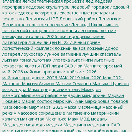
атлетика
легкоатлетическая пробежка
лед
ледовая
переправа
ледовые скульптуры
ледовый городок
ледовый
каток
ледоход
лекарства
лекарственные препараты
лекарство
Ленинская ЦРБ
Ленинский район
Ленинское
Ленинское сельское поселение
Леонид Школьник
лес
леса
лесной пожар
лесные пожары
лесопилка
летние
каникулы
лето
лето_2026
лжетерроризм
лимон
литература
Лицей
лицей № 23
личный прием
логистический комплеск
ложный вызов
ложный донос
лотерея
лоукостер
лунное затмение
лучший спасатель
лыжная гонка
льготная ипотека
льготники
льготные
лекарства
льготы
ЛЭП
люди ЕАО
люк
Магнитогорск
май
май_2026
майские праздники
майские_2026
майские_праздники_2026
МАК-2019
Мак-2020
Мак-2021
Макаров
Максим Акимов
Максим Семенов
Максим Шупиков
макулатура
Мама-предприниматель
Мамедов
маммография
мамография
мандарин
мандарины
Марвин
Токайер
Мария Костюк
Марк Кауфман
маркировка товаров
Марковский
март
март_2026
маска
Масленица
масочный
режим
массовое сокращение
Матвиенко
материнский
капитал
маткапитал
Махинько
Маяк
МВД
медаль
Медведев
медведь
медики
Медицина
медицина_ЕАО
медицинские маски
медицинский класс
медоборудование