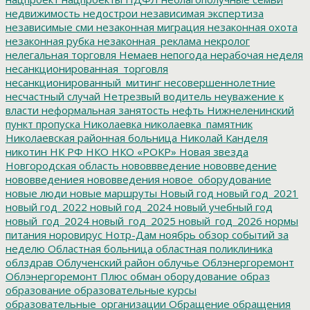
недвижимость
недострои
независимая экспертиза
независимые сми
незаконная миграция
незаконная охота
незаконная рубка
незаконная_реклама
некролог
нелегальная торговля
Немаев
непогода
нерабочая неделя
несанкционированная_торговля
несанкционированный_митинг
несовершеннолетние
несчастный случай
Нетрезвый водитель
неуважение к
власти
неформальная занятость
нефть
Нижнеленинский
пункт пропуска
Николаевка
николаевка_памятник
Николаевская районная больница
Николай Канделя
никотин
НК РФ
НКО
НКО «РОКР»
Новая звезда
Новгородская область
нововвведение
нововведение
нововведениея
нововведения
новое_оборудование
новые люди
новые маршруты
Новый год
новый год_2021
новый год_2022
новый год_2024
новый учебный год
новый_год_2024
новый_год_2025
новый_год_2026
нормы
питания
норовирус
Нотр-Дам
ноябрь
обзор событий за
неделю
Областная больница
областная поликлиника
облздрав
Облученский район
облучье
Облэнергоремонт
Облэнергоремонт Плюс
обман
оборудование
образ
образование
образовательные курсы
образовательные_организации
Обращение
обращения