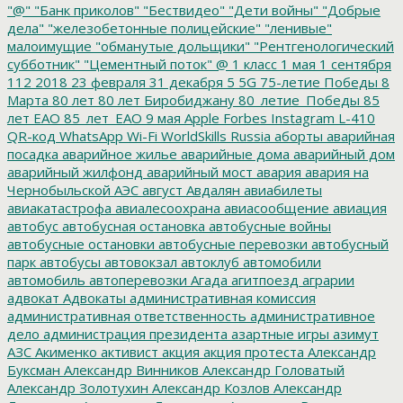
"@"
"Банк приколов"
"Бествидео"
"Дети войны"
"Добрые
дела"
"железобетонные полицейские"
"ленивые"
малоимущие
"обманутые дольщики"
"Рентгенологический
субботник"
"Цементный поток"
@
1 класс
1 мая
1 сентября
112
2018
23 февраля
31 декабря
5
5G
75-летие Победы
8
Марта
80 лет
80 лет Биробиджану
80_летие_Победы
85
лет ЕАО
85_лет_ЕАО
9 мая
Apple
Forbes
Instagram
L-410
QR-код
WhatsApp
Wi-Fi
WorldSkills Russia
аборты
аварийная
посадка
аварийное жилье
аварийные дома
аварийный дом
аварийный жилфонд
аварийный мост
авария
авария на
Чернобыльской АЭС
август
Авдалян
авиабилеты
авиакатастрофа
авиалесоохрана
авиасообщение
авиация
автобус
автобусная остановка
автобусные войны
автобусные остановки
автобусные перевозки
автобусный
парк
автобусы
автовокзал
автоклуб
автомобили
автомобиль
автоперевозки
Агада
агитпоезд
аграрии
адвокат
Адвокаты
административная комиссия
административная ответственность
административное
дело
администрация президента
азартные игры
азимут
АЗС
Акименко
активист
акция
акция протеста
Александр
Буксман
Александр Винников
Александр Головатый
Александр Золотухин
Александр Козлов
Александр