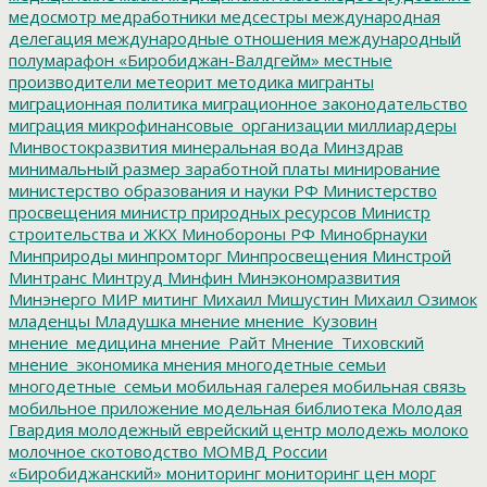
медосмотр
медработники
медсестры
международная
делегация
международные отношения
международный
полумарафон «Биробиджан-Валдгейм»
местные
производители
метеорит
методика
мигранты
миграционная политика
миграционное законодательство
миграция
микрофинансовые_организации
миллиардеры
Минвостокразвития
минеральная вода
Минздрав
минимальный размер заработной платы
минирование
министерство образования и науки РФ
Министерство
просвещения
министр природных ресурсов
Министр
строительства и ЖКХ
Минобороны РФ
Минобрнауки
Минприроды
минпромторг
Минпросвещения
Минстрой
Минтранс
Минтруд
Минфин
Минэкономразвития
Минэнерго
МИР
митинг
Михаил Мишустин
Михаил Озимок
младенцы
Младушка
мнение
мнение_Кузовин
мнение_медицина
мнение_Райт
Мнение_Тиховский
мнение_экономика
мнения
многодетные семьи
многодетные_семьи
мобильная галерея
мобильная связь
мобильное приложение
модельная библиотека
Молодая
Гвардия
молодежный еврейский центр
молодежь
молоко
молочное скотоводство
МОМВД России
«Биробиджанский»
мониторинг
мониторинг цен
морг