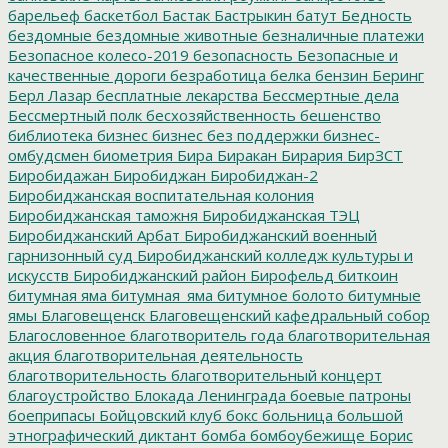
барельеф
баскетбол
Бастак
Бастрыкин
батут
Бедность
бездомные
бездомные животные
безналичные платежи
Безопасное колесо-2019
безопасность
Безопасные и
качественные дороги
безработица
белка
бензин
Беринг
Берл Лазар
бесплатные лекарства
Бессмертные дела
Бессмертный полк
бесхозяйственность
бешенство
библиотека
бизнес
бизнес без поддержки
бизнес-
омбудсмен
биометрия
Бира
Биракан
Бирария
БирЗСТ
Биробидажан
Биробиджан
Биробиджан-2
Биробиджанская воспитательная колония
Биробиджанская таможня
Биробиджанская ТЭЦ
Биробиджанский Арбат
Биробиджанский военный
гарнизонный суд
Биробиджанский колледж культуры и
искусств
Биробиджанский район
Бирофельд
биткоин
битумная яма
битумная_яма
битумное болото
битумные
ямы
Благовещенск
Благовещенский кафедральный собор
Благословенное
благотворитель года
благотворительная
акция
благотворительная деятельность
благотворительность
благотворительный концерт
благоустройство
Блокада Ленинграда
боевые патроны
боеприпасы
Бойцовский клуб
бокс
больница
большой
этнографический диктант
бомба
бомбоубежище
Борис