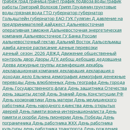
грабеж
град
граница
грант
график подвоза воды
график
работы
Григорий Волохов
Грипп
Грудинин
грунтовые
воды
грязная вода
ГТО
губернатор
губернатор
Гольдштейн
губернатор ЕАО
ГУК
Гулягин
Д
давление на
предпринимателей
дайджест
Дальневосточная
оперативная таможня
Дальневосточная энергетическая
компания
Дальневосточное ГУ Банка России
дальневосточный гектар
Дальний Восток
Дальсельмаш
дамба
дачное расписание
дачные перевозки
дачный_сезон_2026
ДВЖД
Движение общественный
контроль
двор
Дворы
ДГК
дебош
дебошир
дедовщина
Деева
дежурные группы
дезинфекция
декабрь
декларационная компания
декларация
декларация о
доходах
дело Ельчина
демография
демогрфия
денежные
переводы
День влюбленных
День географа
День города
День Государственного флага
День защитника Отечества
день защиты детей
День Знаний
День Конституции РФ
День космонавтики
День матери
День медицинского
работника
День народного единства
день открытых
дверей
День памяти воина-интернационалиста
День
памяти и скорби
День пионерии
День Победы
День
пограничника
День работника ЖКХ
День работника
культуры
день работника транспорта
День рождения