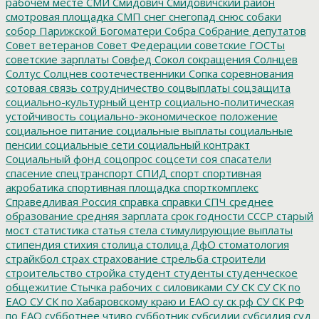
рабочем месте
СМИ
Смидович
Смидовичский район
смотровая площадка
СМП
снег
снегопад
снюс
собаки
собор Парижской Богоматери
Собра
Собрание депутатов
Совет ветеранов
Совет Федерации
советские ГОСТы
советские зарплаты
Совфед
Сокол
сокращения
Солнцев
Солтус
Солцнев
соотечественники
Сопка
соревнования
сотовая связь
сотрудничество
соцвыплаты
соцзащита
социально-культурный центр
социально-политическая
устойчивость
социально-экономическое положение
социальное питание
социальные выплаты
социальные
пенсии
социальные сети
социальный контракт
Социальный фонд
соцопрос
соцсети
соя
спасатели
спасение
спецтранспорт
СПИД
спорт
спортивная
акробатика
спортивная площадка
спорткомплекс
Справедливая Россия
справка
справки
СПЧ
среднее
образование
средняя зарплата
срок годности
СССР
старый
мост
статистика
статья
стела
стимулирующие выплаты
стипендия
стихия
столица
столица ДфО
стоматология
страйкбол
страх
страхование
стрельба
строители
строительство
стройка
студент
студенты
студенческое
общежитие
Стычка рабочих с силовиками
СУ СК
СУ СК по
ЕАО
СУ СК по Хабаровскому краю и ЕАО
су ск рф
СУ СК РФ
по ЕАО
субботнее чтиво
субботник
субсидии
субсидия
суд