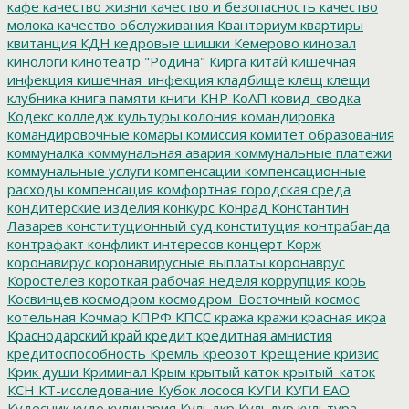
кафе
качество жизни
качество и безопасность
качество
молока
качество обслуживания
Кванториум
квартиры
квитанция
КДН
кедровые шишки
Кемерово
кинозал
кинологи
кинотеатр "Родина"
Кирга
китай
кишечная
инфекция
кишечная_инфекция
кладбище
клещ
клещи
клубника
книга памяти
книги
КНР
КоАП
ковид-сводка
Кодекс
колледж культуры
колония
командировка
командировочные
комары
комиссия
комитет образования
коммуналка
коммунальная авария
коммунальные платежи
коммунальные услуги
компенсации
компенсационные
расходы
компенсация
комфортная городская среда
кондитерские изделия
конкурс
Конрад
Константин
Лазарев
конституционный суд
конституция
контрабанда
контрафакт
конфликт интересов
концерт
Корж
коронавирус
коронавирусные выплаты
коронаврус
Коростелев
короткая рабочая неделя
коррупция
корь
Косвинцев
космодром
космодром_Восточный
космос
котельная
Кочмар
КПРФ
КПСС
кража
кражи
красная икра
Краснодарский край
кредит
кредитная амнистия
кредитоспособность
Кремль
креозот
Крещение
кризис
Крик души
Криминал
Крым
крытый каток
крытый_каток
КСН
КТ-исследование
Кубок лосося
КУГИ
КУГИ ЕАО
Кудесник
кудо
кулинария
Кульдкр
Кульдур
культура