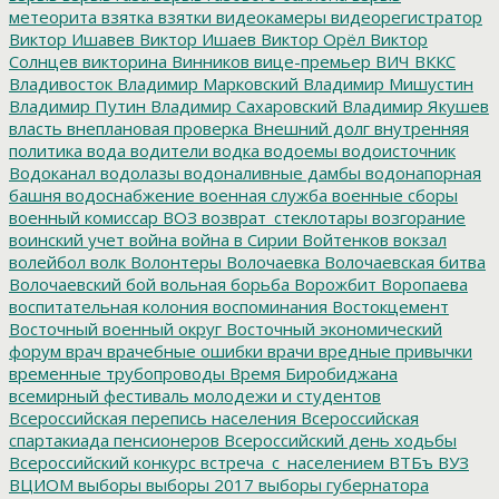
метеорита
взятка
взятки
видеокамеры
видеорегистратор
Виктор Ишавев
Виктор Ишаев
Виктор Орёл
Виктор
Солнцев
викторина
Винников
вице-премьер
ВИЧ
ВККС
Владивосток
Владимир Марковский
Владимир Мишустин
Владимир Путин
Владимир Сахаровский
Владимир Якушев
власть
внеплановая проверка
Внешний долг
внутренняя
политика
вода
водители
водка
водоемы
водоисточник
Водоканал
водолазы
водоналивные дамбы
водонапорная
башня
водоснабжение
военная служба
военные сборы
военный комиссар
ВОЗ
возврат_стеклотары
возгорание
воинский учет
война
война в Сирии
Войтенков
вокзал
волейбол
волк
Волонтеры
Волочаевка
Волочаевская битва
Волочаевский бой
вольная борьба
Ворожбит
Воропаева
воспитательная колония
воспоминания
Востокцемент
Восточный военный округ
Восточный экономический
форум
врач
врачебные ошибки
врачи
вредные привычки
временные трубопроводы
Время Биробиджана
всемирный фестиваль молодежи и студентов
Всероссийская перепись населения
Всероссийская
спартакиада пенсионеров
Всероссийский день ходьбы
Всероссийский конкурс
встреча_с_населением
ВТБъ
ВУЗ
ВЦИОМ
выборы
выборы 2017
выборы губернатора