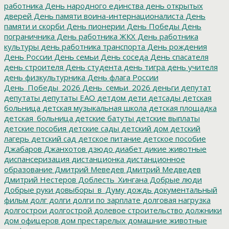
работника
День народного единства
день открытых
дверей
День памяти воина-интернационалиста
День
памяти и скорби
День пионерии
День Победы
День
пограничника
День работника ЖКХ
День работника
культуры
день работника транспорта
День рождения
День России
День семьи
День соседа
День спасателя
день строителя
День студента
день тигра
день учителя
день физкультурника
День флага России
День_Победы_2026
День_семьи_2026
деньги
депутат
депутаты
депутаты ЕАО
детдом
дети
детсады
детская
больница
детская музыкальная школа
детская площадка
детская_больница
детские батуты
детские выплаты
детские пособия
детские сады
детский дом
детский
лагерь
детский сад
детское питание
детское пособие
Джабаров
Джанхотов
дзюдо
диабет
дикие животные
диспансеризация
дистанционка
дистанционное
образование
Дмитрий Меведев
Дмитрий Медведев
Дмитрий Нестеров
Доблесть_Хингана
Добрые люди
Добрые руки
довыборы_в_Думу
дождь
документальный
фильм
долг
долги
долги по зарплате
долговая нагрузка
долгострои
долгострой
долевое строительство
должники
дом офицеров
дом престарелых
домашние животные