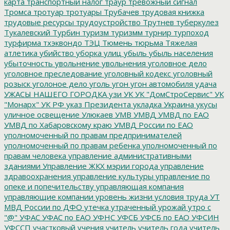
карта
транспортный налог
траур
тревожный сигнал
Тромса
тротуар
тротуары
Трубачев
трудовая книжка
трудовые ресурсы
трудоустройство
Трутнев
туберкулез
Тукалевский
Турбин
туризм
туризмм
турнир
турпоход
турфирма
тхэквондо
ТЭЦ
Тюмень
тюрьма
Тяжелая
атлетика
убийство
уборка улиц
убыль
убыль населения
убыточность
увольнение
увольнения
уголовное дело
уголовное преследование
уголовный кодекс
уголовный
розыск
уголоное дело
уголь
угон
угон автомобиля
удача
УЖАСЫ НАШЕГО ГОРОДКА
узи
УК
УК "ДомСтроСервис"
УК
"Монарх"
УК РФ
указ Президента
укладка
Украина
укусы
уличное освещение
Улюкаев
УМВ
УМВД
УМВД по ЕАО
УМВД по Хабаровскому краю
УМВД России по ЕАО
уполномоченный по правам предпринимателей
уполномоченный по правам ребенка
уполномоченный по
правам человека
управление административными
зданиями
Управление ЖКХ мэрии города
управление
здравоохранения
управление культуры
управление по
опеке и попечительству
управляющая компания
управляющие компании
уровень жизни
условия труда
УТ
МВД России по ДФО
утечка
утраченный урожай
утро с
"@"
УФАС
УФАС по ЕАО
УФНС
УФСБ
УФСБ по ЕАО
УФСИН
УФССП
участковый
учения
учитель
учитель года
учитель