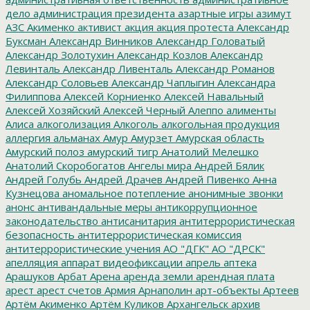
дело
администрация президента
азартные игры
азимут
АЗС
Акименко
активист
акция
акция протеста
Александр
Буксман
Александр Винников
Александр Головатый
Александр Золотухин
Александр Козлов
Александр
Левинталь
Александр Ливенталь
Александр Романов
Александр Соловьев
Александр Чаплыгин
Александра
Филиппова
Алексей Корниенко
Алексей Навальный
Алексей Хозяйский
Алексей Черный
Алеппо
алименты
Алиса
алкоголизация
Алкоголь
алкогольная продукция
аллергия
альманах
Амур
Амурзет
Амурская область
Амурский полоз
амурский тигр
Анатолий Мелешко
Анатолий Скоробогатов
Ангелы мира
Андрей Бялик
Андрей Голубь
Андрей Драчев
Андрей Пивенко
Анна
Кузнецова
аномальное потепление
анонимные звонки
анонс
антивандальные меры
антикоррупционное
законодательство
антисанитария
антитеррористическая
безопасность
антитеррористическая комиссия
антитеррористические учения
АО "ДГК"
АО "ДРСК"
апелляция
аппарат видеофиксации
апрель
аптека
Арашуков
Арбат
Арена
аренда земли
арендная плата
арест
арест счетов
Армия
Арнаполин
арт-объекты
Артеев
Артём Акименко
Артём Куликов
Архангельск
архив