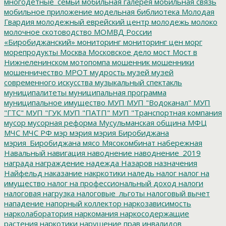
многодетные_семьи
мобильная галерея
мобильная связь
мобильное приложение
модельная библиотека
Молодая
Гвардия
молодежный еврейский центр
молодежь
молоко
молочное скотоводство
МОМВД России
«Биробиджанский»
мониторинг
мониторинг цен
морг
морепродукты
Москва
Московское дело
мост
Мост в
Нижнеленинском
мотопомпа
мошенник
мошенники
мошенничество
МРОТ
мудрость
музей
музей
современного искусства
музыкальный спектакль
муниципалитеты
муниципальная программа
муниципальное имущество
МУП
МУП "Водоканал"
МУП
"ГТС"
МУП "ГУК
МУП "ПАТП"
МУП "Транспортная компания
мусор
мусорная реформа
Мусульманская община
МФЦ
МЧС
МЧС РФ
мэр
мэрия
мэрия Биробиджана
мэрия_Биробиджана
мясо
Мясокомбинат
набережная
Навальный
навигация
наводнение
наводнение_2019
награда
награждение
надежда
Назаров
назначения
Найфельд
наказание
накркотики
наледь
налог
налог на
имущество
налог на профессиональный доход
налоги
налоговая нагрузка
налоговые_льготы
налоговый вычет
нападение
напорный коллектор
наркозависимость
нарколаборатория
наркомания
наркосодержащие
растения
наркотики
нарушение прав инвалидов