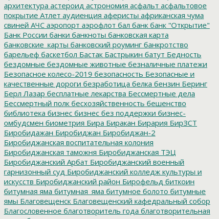
архитектура
астероид
астрономия
асфальт
асфальтовое
покрытие
Атлет
аудиенция
аферисты
африканская чума
свиней
АЧС
аэропорт
аэрофлот
бал
банк
банк "Открытие"
Банк России
банки
банкноты
банковская карта
банковские_карты
банковский роуминг
банкротство
барельеф
баскетбол
Бастак
Бастрыкин
батут
Бедность
бездомные
бездомные животные
безналичные платежи
Безопасное колесо-2019
безопасность
Безопасные и
качественные дороги
безработица
белка
бензин
Беринг
Берл Лазар
бесплатные лекарства
Бессмертные дела
Бессмертный полк
бесхозяйственность
бешенство
библиотека
бизнес
бизнес без поддержки
бизнес-
омбудсмен
биометрия
Бира
Биракан
Бирария
БирЗСТ
Биробидажан
Биробиджан
Биробиджан-2
Биробиджанская воспитательная колония
Биробиджанская таможня
Биробиджанская ТЭЦ
Биробиджанский Арбат
Биробиджанский военный
гарнизонный суд
Биробиджанский колледж культуры и
искусств
Биробиджанский район
Бирофельд
биткоин
битумная яма
битумная_яма
битумное болото
битумные
ямы
Благовещенск
Благовещенский кафедральный собор
Благословенное
благотворитель года
благотворительная