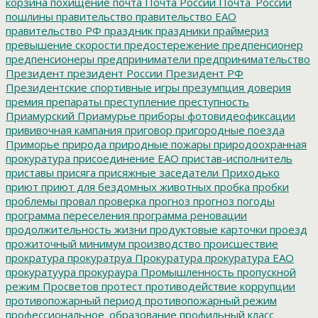
корзина
похищение
почта
Почта России
Почта_России
пошлины
правительство
правительство ЕАО
правительство РФ
праздник
праздники
праймериз
превышение скорости
предостережение
предпенсионер
предпенсионеры
предприниматели
предпринимательство
Президент
президент России
Президент РФ
Президентские спортивные игры
презумпция доверия
премия
препараты
преступление
преступность
Приамурский
Приамурье
приборы фотовидеофиксации
прививочная кампания
приговор
пригородные поезда
Приморье
природа
природные пожары
природоохранная
прокуратура
присоединение ЕАО
пристав-исполнитель
приставы
присяга
присяжные заседатели
Приходько
приют
приют для бездомных животных
пробка
пробки
проблемы
провал
проверка
прогноз
прогноз погоды
программа переселения
программа реновации
продолжительность жизни
продуктовые карточки
проезд
прожиточный минимум
производство
происшествие
прократура
прокуратруа
Прокуратура
прокуратура ЕАО
прокуратуура
прокураура
Промышленность
пропускной
режим
Просветов
протест
противодействие коррупции
противопожарный период
противопожарный режим
профессиональное_образование
профильный класс