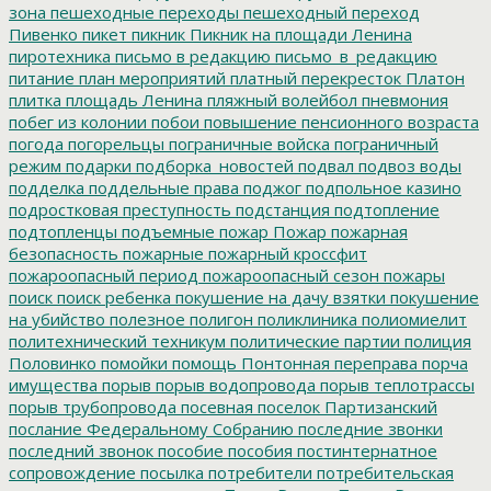
зона
пешеходные переходы
пешеходный переход
Пивенко
пикет
пикник
Пикник на площади Ленина
пиротехника
письмо в редакцию
письмо_в_редакцию
питание
план мероприятий
платный перекресток
Платон
плитка
площадь Ленина
пляжный волейбол
пневмония
побег из колонии
побои
повышение пенсионного возраста
погода
погорельцы
пограничные войска
пограничный
режим
подарки
подборка_новостей
подвал
подвоз воды
подделка
поддельные права
поджог
подпольное казино
подростковая преступность
подстанция
подтопление
подтопленцы
подъемные
пожар
Пожар
пожарная
безопасность
пожарные
пожарный кроссфит
пожароопасный период
пожароопасный сезон
пожары
поиск
поиск ребенка
покушение на дачу взятки
покушение
на убийство
полезное
полигон
поликлиника
полиомиелит
политехнический техникум
политические партии
полиция
Половинко
помойки
помощь
Понтонная переправа
порча
имущества
порыв
порыв водопровода
порыв теплотрассы
порыв трубопровода
посевная
поселок Партизанский
послание Федеральному Собранию
последние звонки
последний звонок
пособие
пособия
постинтернатное
сопровождение
посылка
потребители
потребительская