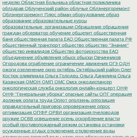
неделю
Областная больница
областная поликлиника
облздрав
Облученский район
облучье
Облэнергоремонт
Облэнергоремонт Плюс
обман
оборудование
образ
образование
образовательные курсы
образовательные_организации
Обращение
обращения
граждан
обсерватор
обучение
общепит
общественная
баня
общественная палата ЕАО
Общественная палата РФ
общественный транспорт
общество
общество "Знание"
общество инвалидов
Общество фотоискусства ЕАО
объединение
объявления
обыск
обыски
Овчинников
Огородова
ограбление
ограничение движения
ОГЭ
ОДН
ожоги
озеленение
окно
октябрь
Октябрьский район
Олег
Костюк
олимпиада
Ольга Голодец
Ольга Данилина
Ольга
Казанская
ОМОН
ОМП
ОМС
Омск
онкодиспансер
онкологическая служба
онкология
онлайн-концерт
ОНФ
ОНФ "Генеральная уборка"
опасные сайты
ОПГ
операция
должник
оплата труда
Оплот
оползень
оппозиция
оправдательный приговор
опровержение
опрос
оптимизация
ОПФР
ОРВИ
организация пчеловодов
оружие
ОСВВ
освещение
осень
оскорбление власти
особый противопожарный режим
остановка
остановки
осужденные
отдых
отключение
отключение воды
отключение горячей воды
открытое обращение
открытые