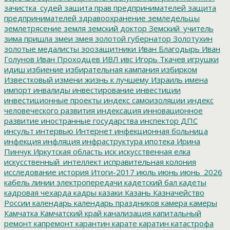
зачистка_судей
защита прав предпринимателей
защита
предпринимателей
здравоохранение
земледельцы
землетрясение
земля
земский доктор
Земский_учитель
зима пришла
змеи
змея
золотой губернатор
Золотухин
золотые медалисты
зоозащитники
Иван Благодырь
Иван
Голунов
Иван Проходцев
ИВЛ
ивс
Игорь Ткачев
игрушки
идиш
избиение
избирательная кампания
избирком
Известковый
измени жизнь к лучшему
Израиль
имена
импорт
инвалиды
инвестирование
инвестиции
инвестиционные проекты
индекс самоизоляции
индекс
человеческого развития
индексация
инновационное
развитие
иностранные государства
инспектор ДПС
инсульт
интервью
Интернет
инфекционная больница
инфекция
инфляция
инфраструктура
ипотека
Ирина
Пинчук
Иркутская область
иск
искусственная елка
искусственный_интеллект
исправительная колония
исследование
история
Итоги-2017
июль
июнь
июнь_2026
кабель линии электропередачи
кадетский бал
кадеты
кадровая чехарда
кадры
казаки
Казань
Казначейство
России
календарь
календарь праздников
камера
камеры
Камчатка
Камчатский край
канализация
капитальный
ремонт
капремонт
карантин
карате
каратин
катастрофа