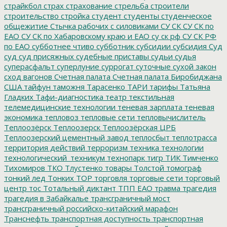
страйкбол
страх
страхование
стрельба
строители
строительство
стройка
студент
студенты
студенческое
общежитие
Стычка рабочих с силовиками
СУ СК
СУ СК по
ЕАО
СУ СК по Хабаровскому краю и ЕАО
су ск рф
СУ СК РФ
по ЕАО
субботнее чтиво
субботник
субсидии
субсидия
Суд
суд
суд присяжных
судебные приставы
судьи
судья
суперасфальт
суперлуние
суррогат
суточные
сухой закон
сход вагонов
Счетная палата
Счетная палата Биробиджана
США
тайфун
таможня
Тарасенко
ТАРИ
тарифы
Татьяна
Гладких
Тафи-диагностика
театр
текстильная
телемедицинские технологии
теневая зарплата
теневая
экономика
тепловоз
тепловые сети
тепловычислитель
Теплоозёрск
Теплоозерск
Теплоозёрская ЦРБ
Теплоозерский цементный завод
теплосбыт
теплотрасса
территория действий
терроризм
техника
технологии
технологический_техникум
технопарк
тигр
ТИК
Тимченко
Тихомиров
ТКО
Тлустенко
товары
Толстой
томограф
тонкий лед
Тонких
ТОР
торговля
торговые сети
торговый
центр
тос
Тотальный диктант
ТПП ЕАО
травма
трагедия
трагедия в Забайкалье
трансграничный мост
трансграничный российско-китайский марафон
Транснефть
транспортная доступность
транспортная