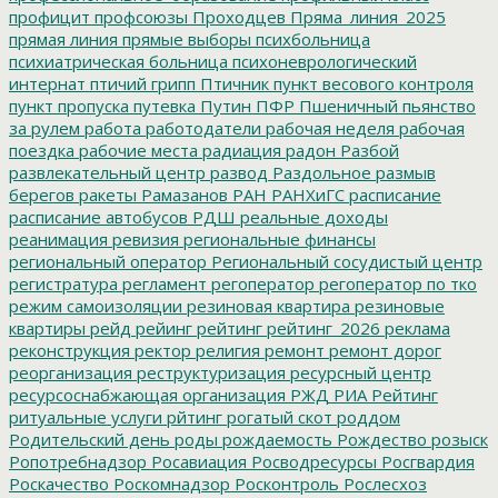
профицит
профсоюзы
Проходцев
Пряма_линия_2025
прямая линия
прямые выборы
психбольница
психиатрическая больница
психоневрологический
интернат
птичий грипп
Птичник
пункт весового контроля
пункт пропуска
путевка
Путин
ПФР
Пшеничный
пьянство
за рулем
работа
работодатели
рабочая неделя
рабочая
поездка
рабочие места
радиация
радон
Разбой
развлекательный центр
развод
Раздольное
размыв
берегов
ракеты
Рамазанов
РАН
РАНХиГС
расписание
расписание автобусов
РДШ
реальные доходы
реанимация
ревизия
региональные финансы
региональный оператор
Региональный сосудистый центр
регистратура
регламент
регоператор
регоператор по тко
режим самоизоляции
резиновая квартира
резиновые
квартиры
рейд
рейинг
рейтинг
рейтинг_2026
реклама
реконструкция
ректор
религия
ремонт
ремонт дорог
реорганизация
реструктуризация
ресурсный центр
ресурсоснабжающая организация
РЖД
РИА Рейтинг
ритуальные услуги
рйтинг
рогатый скот
роддом
Родительский день
роды
рождаемость
Рождество
розыск
Ропотребнадзор
Росавиация
Росводресурсы
Росгвардия
Роскачество
Роскомнадзор
Росконтроль
Рослесхоз