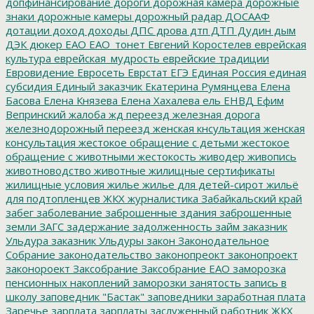
допфинансирование
дороги
дорожная камера
дорожные
знаки
дорожные камеры
дорожный радар
ДОСААФ
дотации
доход
доходы
ДПС
дрова
дтп
ДТП
Дудин
дым
ДЭК
дюкер
ЕАО
ЕАО_тонет
Евгений Коростелев
еврейская
культура
еврейская_мудрость
еврейские традиции
Евровидение
Евросеть
Еврстат
ЕГЭ
Единая Россия
единая
субсидия
Единый заказчик
Екатерина Румянцева
Елена
Басова
Елена Князева
Елена Хахалева
ель
ЕНВД
Ефим
Вепринский
жалоба
жд переезд
железная дорога
железнодорожный переезд
женская кнсультация
женская
консультация
жестокое обращение с детьми
жестокое
обращение с животными
жестокость
живодер
живопись
животноводство
животные
жилищные сертификаты
жилищные условия
жилье
жилье для детей-сирот
жильё
для подтопленцев
ЖКХ
журналистика
Забайкальский край
забег
заболевание
заброшенные здания
заброшенные
земли
ЗАГС
задержание
задолженность
займ
заказник
Ульдура
заказник Ульдуры
закон
Законодательное
Собрание
законодательство
законопреокт
законопроект
законороект
Заксобрание
Заксобрание ЕАО
заморозка
пенсионных накоплений
заморозки
занятость
запись в
школу
заповедник "Бастак"
заповедники
заработная плата
Заречье
зарплата
зарплаты
заслуженный работник ЖКХ