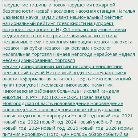
нарушение тишины и покоя
нарушения пожарной
безопасности
насвай
население
насосная станция
Наталья
Баженова
наука
Наум Ливант
национальный рейтинг
национальный рейтинг тревожности
наципроект
нацпроект
нацпроекты
НДФЛ
неблагополучные семьи
недвижимость
недострои
независимая экспертиза
независимые сми
незаконная миграция
незаконная охота
незаконная рубка
незаконная_реклама
некролог
нелегальная торговля
Немаев
непогода
нерабочая неделя
несанкционированная_торговля
несанкционированный_митинг
несовершеннолетние
несчастный случай
Нетрезвый водитель
неуважение к
власти
неформальная занятость
нефть
Нижнеленинский
пункт пропуска
Николаевка
николаевка_памятник
Николаевская районная больница
Николай Канделя
никотин
НК РФ
НКО
НКО «РОКР»
Новая звезда
Новгородская область
нововвведение
нововведение
нововведениея
нововведения
новое_оборудование
новые люди
новые маршруты
Новый год
новый год_2021
новый год_2022
новый год_2024
новый учебный год
новый_год_2024
новый_год_2025
новый_год_2026
нормы
питания
норовирус
Нотр-Дам
ноябрь
обзор событий за