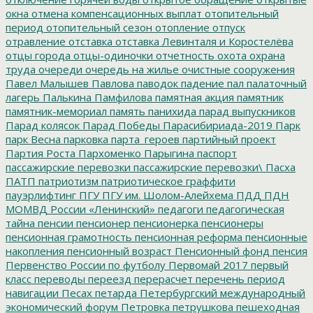
окна
отмена компенсационных выплат
отопительный
период
отопительный сезон
отопление
отпуск
отравление
отставка
отставка Левинталя и Коростелёва
отцы города
отцы-одиночки
отчетность
охота
охрана
труда
очереди
очередь на жилье
очистные сооружения
Павел Малышев
Павлова
паводок
падение
пал
палаточный
лагерь
Палькина
Памфилова
памятная акция
памятник
памятник-мемориал
память
панихида
парад выпускников
Парад колясок
Парад Победы
Парасибириада-2019
Парк
парк Весна
парковка
парта_героев
партийный проект
Партия Роста
Пархоменко
Парыгина
паспорт
пассажирские перевозки
пассажирские перевозки\
Пасха
ПАТП
патриотизм
патриотическое граффити
пауэрлифтинг
ПГУ
ПГУ им. Шолом-Алейхема
ПДД
ПДН
МОМВД России «Ленинский»
педагоги
педагогическая
тайна
пенсии
пенсионер
пенсионерка
пенсионеры
пенсионная грамотность
пенсионная реформа
пенсионные
накопления
пенсионный возраст
Пенсионный фонд
пенсия
Первенство России по футболу
Первомай 2017
первый
класс
переводы
переезд
перерасчет
перечень
период
навигации
Песах
петарда
Петербургский международный
экономический форум
Петровка
петрушкова
пешеходная