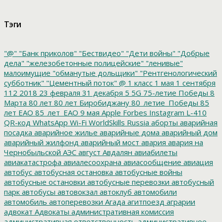
Тэги
"@"
"Банк приколов"
"Бествидео"
"Дети войны"
"Добрые
дела"
"железобетонные полицейские"
"ленивые"
малоимущие
"обманутые дольщики"
"Рентгенологический
субботник"
"Цементный поток"
@
1 класс
1 мая
1 сентября
112
2018
23 февраля
31 декабря
5
5G
75-летие Победы
8
Марта
80 лет
80 лет Биробиджану
80_летие_Победы
85
лет ЕАО
85_лет_ЕАО
9 мая
Apple
Forbes
Instagram
L-410
QR-код
WhatsApp
Wi-Fi
WorldSkills Russia
аборты
аварийная
посадка
аварийное жилье
аварийные дома
аварийный дом
аварийный жилфонд
аварийный мост
авария
авария на
Чернобыльской АЭС
август
Авдалян
авиабилеты
авиакатастрофа
авиалесоохрана
авиасообщение
авиация
автобус
автобусная остановка
автобусные войны
автобусные остановки
автобусные перевозки
автобусный
парк
автобусы
автовокзал
автоклуб
автомобили
автомобиль
автоперевозки
Агада
агитпоезд
аграрии
адвокат
Адвокаты
административная комиссия
административная ответственность
административное