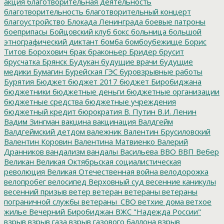
акция
благотворительная деятельность
благотворительность
благотворительный концерт
благоустройство
Блокада Ленинграда
боевые патроны
боеприпасы
Бойцовский клуб
бокс
больница
большой
этнографический диктант
бомба
бомбоубежище
Борис
Титов
Борохович
брак
браконьер
Бридер
брусит
брусчатка
Брянск
Будукан
будущие врачи
будущие
медики
Бумагин
Бурейская ГЭС
буровзрывные работы
Бурятия
Бюджет
бюджет 2017
бюджет Биробиджана
бюджетники
бюджетные деньги
бюджетные организации
бюджетные средства
бюджетные учреждения
бюджетный кредит
бюрократия
В. Путин
В.И. Ленин
Вадим Зингман
вакцина
вакцинация
Валдгейм
Валдгеймский детдом
валежник
Валентин Брусиловский
Валентин Коровин
Валентина Матвиенко
Валерий
Дранников
вандализм
вандалы
Васильева
ВВО
ВВП
Вебер
Великан
Великая Октябрьская социалистическая
революция
Великая Отечественная война
велодорожка
велопробег
велосипед
Верховный суд
весенние каникулы
весенний призыв
ветер
ветеран
ветераны
ветераны
пограничной службы
ветераны_СВО
ветхие дома
ветхое
жилье
Вечерний Биробиджан
ВЖС "Надежда России"
взрыв
взрыв газа
взрыв газового баллона
взрыв