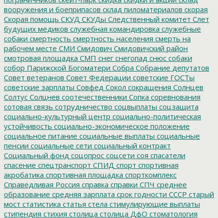
вооружения и боеприпасов
склад пиломатериалов
скорая
Скорая помощь
СКУД
СКУДы
Следственный комитет
Слет
будущих медиков
служебная командировка
служебные
собаки
смертность
смертность населения
смерть на
рабочем месте
СМИ
Смидович
Смидовичский район
смотровая площадка
СМП
снег
снегопад
снюс
собаки
собор Парижской Богоматери
Собра
Собрание депутатов
Совет ветеранов
Совет Федерации
советские ГОСТы
советские зарплаты
Совфед
Сокол
сокращения
Солнцев
Солтус
Солцнев
соотечественники
Сопка
соревнования
сотовая связь
сотрудничество
соцвыплаты
соцзащита
социально-культурный центр
социально-политическая
устойчивость
социально-экономическое положение
социальное питание
социальные выплаты
социальные
пенсии
социальные сети
социальный контракт
Социальный фонд
соцопрос
соцсети
соя
спасатели
спасение
спецтранспорт
СПИД
спорт
спортивная
акробатика
спортивная площадка
спорткомплекс
Справедливая Россия
справка
справки
СПЧ
среднее
образование
средняя зарплата
срок годности
СССР
старый
мост
статистика
статья
стела
стимулирующие выплаты
стипендия
стихия
столица
столица ДфО
стоматология