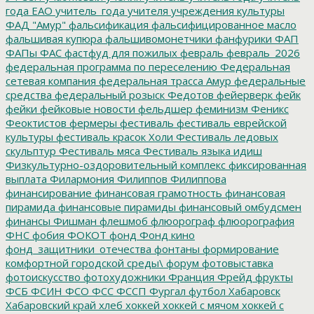
года ЕАО
учитель_года
учителя
учреждения культуры
ФАД "Амур"
фальсификация
фальсифицированное масло
фальшивая купюра
фальшивомонетчики
фанфурики
ФАП
ФАПы
ФАС
фастфуд для пожилых
февраль
февраль_2026
федеральная программа по переселению
Федеральная
сетевая компания
федеральная трасса Амур
федеральные
средства
федеральный розыск
Федотов
фейерверк
фейк
фейки
фейковые новости
фельдшер
феминизм
Феникс
Феоктистов
фермеры
фестиваль
фестиваль еврейской
культуры
фестиваль красок Холи
Фестиваль ледовых
скульптур
Фестиваль мяса
Фестиваль языка идиш
Физкультурно-оздоровительный комплекс
фиксированная
выплата
Филармония
Филиппов
Филиппова
финансирование
финансовая грамотность
финансовая
пирамида
финансовые пирамиды
финансовый омбудсмен
финансы
Фишман
флешмоб
флюорограф
флюорография
ФНС
фобия
ФОКОТ
фонд
Фонд кино
фонд_защитники_отечества
фонтаны
формирование
комфортной городской среды\
форум
фотовыставка
фотоискусство
фотохудожники
Франция
Фрейд
фрукты
ФСБ
ФСИН
ФСО
ФСС
ФССП
Фургал
футбол
Хабаровск
Хабаровский край
хлеб
хоккей
хоккей с мячом
хоккей с