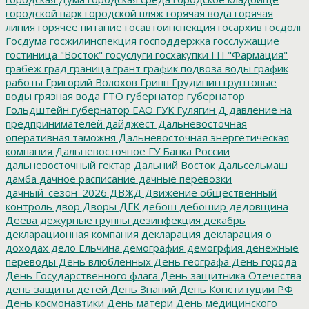
городской парк
городской пляж
горячая вода
горячая
линия
горячее питание
госавтоинспекция
госархив
госдолг
Госдума
госжилинспекция
господдержка
госслужащие
гостиница "Восток"
госуслуги
госхакупки
ГП "Фармация"
грабеж
град
граница
грант
график подвоза воды
график
работы
Григорий Волохов
Грипп
Грудинин
грунтовые
воды
грязная вода
ГТО
губернатор
губернатор
Гольдштейн
губернатор ЕАО
ГУК
Гулягин
Д
давление на
предпринимателей
дайджест
Дальневосточная
оперативная таможня
Дальневосточная энергетическая
компания
Дальневосточное ГУ Банка России
дальневосточный гектар
Дальний Восток
Дальсельмаш
дамба
дачное расписание
дачные перевозки
дачный_сезон_2026
ДВЖД
Движение общественный
контроль
двор
Дворы
ДГК
дебош
дебошир
дедовщина
Деева
дежурные группы
дезинфекция
декабрь
декларационная компания
декларация
декларация о
доходах
дело Ельчина
демография
демогрфия
денежные
переводы
День влюбленных
День географа
День города
День Государственного флага
День защитника Отечества
день защиты детей
День Знаний
День Конституции РФ
День космонавтики
День матери
День медицинского