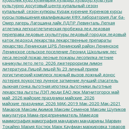
культурно досуговый центр
купальный сезон
купальный_сезон
купюры
Кураж
курение
Куренков
курсы
курсы повышения квалификации
КФХ
лаборатория
Лаг ба-
Омер
лагерь
Лагошина
лайк
ЛДПР
Левинталь
Легкая
атлетика
легкоатлетическая пробежка
лед
ледовая
переправа
ледовые скульптуры
ледовый городок
ледовый
каток
ледоход
лекарства
лекарственные препараты
лекарство
Ленинская ЦРБ
Ленинский район
Ленинское
Ленинское сельское поселение
Леонид Школьник
лес
леса
лесной пожар
лесные пожары
лесопилка
летние
каникулы
лето
лето_2026
лжетерроризм
лимон
литература
Лицей
лицей № 23
личный прием
логистический комплеск
ложный вызов
ложный донос
лотерея
лоукостер
лунное затмение
лучший спасатель
лыжная гонка
льготная ипотека
льготники
льготные
лекарства
льготы
ЛЭП
люди ЕАО
люк
Магнитогорск
май
май_2026
майские праздники
майские_2026
майские_праздники_2026
МАК-2019
Мак-2020
Мак-2021
Макаров
Максим Акимов
Максим Семенов
Максим Шупиков
макулатура
Мама-предприниматель
Мамедов
маммография
мамография
мандарин
мандарины
Марвин
Токайер
Мария Костюк
Марк Кауфман
маркировка товаров