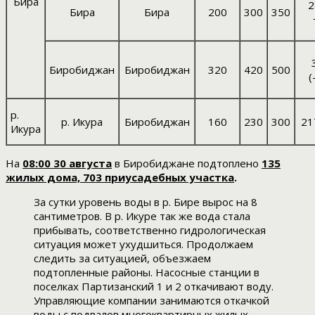
Бира
2
Бира
Бира
200
300
350
Биробиджан
Биробиджан
320
420
500
(
р.
р. Икура
Биробиджан
160
230
300
21
Икура
На
08:00 30 августа
в Биробиджане подтоплено
135
жилых дома, 703 приусадебных участка
.
За сутки уровень воды в р. Бире вырос на 8
сантиметров. В р. Икуре так же вода стала
прибывать, соответственно гидрологическая
ситуация может ухудшиться. Продолжаем
следить за ситуацией, объезжаем
подтопленные районы. Насосные станции в
поселках Партизанский 1 и 2 откачивают воду.
Управляющие компании занимаются откачкой
воды с подвалов многоквартирных жилых