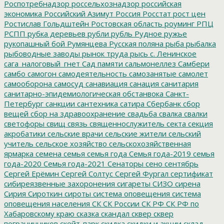
Роспотребнадзор
россельхознадзор
российская
экономика
Российский Азимут
Россия
Росстат
рост цен
Ростислав Гольдштейн
Ростовская область
роуминг
РПЦ
РСПП
рубка деревьев
рубли
рубль
Рудное
ружье
рукопашный бой
Румянцева
Русская поляна
рыба
рыбалка
рыбоводные заводы
рынок труда
рысь
с. Ленинское
сага_налоговый_гнет
Сад памяти
сальмонеллез
Самбери
самбо
самогон
самодеятельность
самозанятые
самолет
самооборона
самосуд
санавиация
санация
санитария
санитарно-эпидемиологическая обстанвока
Санкт-
Петербург
санкции
сантехника
сатира
Сбербанк
сбор
вещей
сбор на здравоохранение
свадьба
свалка
свалки
светофоры
свищ
связь
священнослужитель
секта
секция
акробатики
сельские врачи
сельские жители
сельский
учитель
сельское хозяйство
сельскохозяйственная
ярмарка
семена
семья
семья года
Семья года-2019
семья
года-2020
Семья года-2021
Сенаторы
сено
сентябрь
Сергей Ерёмин
Сергей Солтус
Сергей Фургал
сертификат
сибиреязвенные захоронения
сигареты
СИЗО
сирена
Сирия
Сироткин
сироты
система оповещения
система
оповещения населения
СК
СК России
СК РФ
СК РФ по
Хабаровскому краю
сказка
скандал
сквер
сквер
пограничников
скейт-парк
скидка
скидки и акции
склад