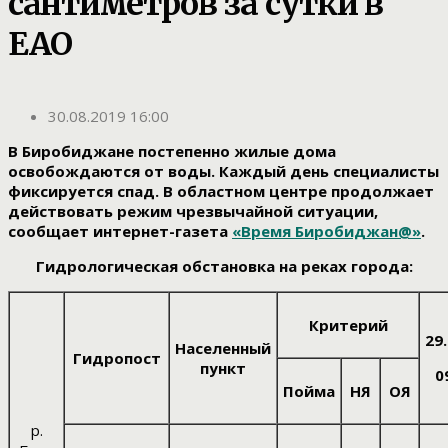
сантиметров за сутки в
ЕАО
30.08.2019 16:00
В Биробиджане постепенно жилые дома
освобождаются от воды. Каждый день специалисты
фиксируется спад. В областном центре продолжает
действовать режим чрезвычайной ситуации,
сообщает интернет-газета
«Время Биробиджан@»
.
Гидрологическая обстановка на реках города:
Критерий
29
Населенный
Гидропост
пункт
0
Пойма
НЯ
ОЯ
р.