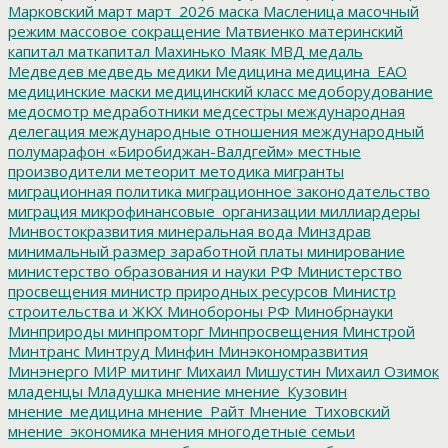
Марковский
март
март_2026
маска
Масленица
масочный
режим
массовое сокращение
Матвиенко
материнский
капитал
маткапитал
Махинько
Маяк
МВД
медаль
Медведев
медведь
медики
Медицина
медицина_ЕАО
медицинские маски
медицинский класс
медоборудование
медосмотр
медработники
медсестры
международная
делегация
международные отношения
международный
полумарафон «Биробиджан-Валдгейм»
местные
производители
метеорит
методика
мигранты
миграционная политика
миграционное законодательство
миграция
микрофинансовые_организации
миллиардеры
Минвостокразвития
минеральная вода
Минздрав
минимальный размер заработной платы
минирование
министерство образования и науки РФ
Министерство
просвещения
министр природных ресурсов
Министр
строительства и ЖКХ
Минобороны РФ
Минобрнауки
Минприроды
минпромторг
Минпросвещения
Минстрой
Минтранс
Минтруд
Минфин
Минэкономразвития
Минэнерго
МИР
митинг
Михаил Мишустин
Михаил Озимок
младенцы
Младушка
мнение
мнение_Кузовин
мнение_медицина
мнение_Райт
Мнение_Тиховский
мнение_экономика
мнения
многодетные семьи