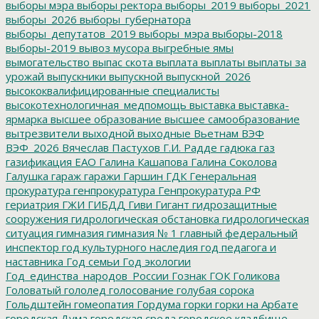
выборы мэра
выборы ректора
выборы_2019
выборы_2021
выборы_2026
выборы_губернатора
выборы_депутатов_2019
выборы_мэра
выборы-2018
выборы-2019
вывоз мусора
выгребные ямы
вымогательство
выпас скота
выплата
выплаты
выплаты за
урожай
выпускники
выпускной
выпускной_2026
высококвалифицированные специалисты
высокотехнологичная_медпомощь
выставка
выставка-
ярмарка
высшее образование
высшее самообразование
вытрезвители
выходной
выходные
Вьетнам
ВЭФ
ВЭФ_2026
Вячеслав Пастухов
Г.И. Радде
гадюка
газ
газификация ЕАО
Галина Кашапова
Галина Соколова
Галушка
гараж
гаражи
Гаршин
ГДК
Генеральная
прокуратура
генпрокуратура
Генпрокуратура РФ
гериатрия
ГЖИ
ГИБДД
Гиви
Гигант
гидрозащитные
сооружения
гидрологическая обстановка
гидрологическая
ситуация
гимназия
гимназия № 1
главный федеральный
инспектор
год культурного наследия
год педагога и
наставника
Год семьи
Год экологии
Год_единства_народов_России
Гознак
ГОК
Голикова
Головатый
гололед
голосование
голубая сорока
Гольдштейн
гомеопатия
Гордума
горки
горки на Арбате
городская Дума
городская среда
городское кладбище