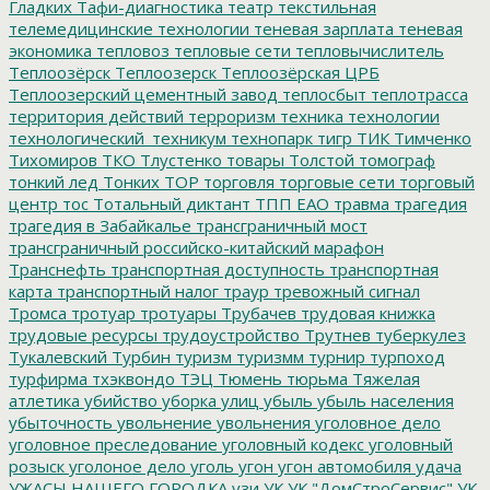
Гладких
Тафи-диагностика
театр
текстильная
телемедицинские технологии
теневая зарплата
теневая
экономика
тепловоз
тепловые сети
тепловычислитель
Теплоозёрск
Теплоозерск
Теплоозёрская ЦРБ
Теплоозерский цементный завод
теплосбыт
теплотрасса
территория действий
терроризм
техника
технологии
технологический_техникум
технопарк
тигр
ТИК
Тимченко
Тихомиров
ТКО
Тлустенко
товары
Толстой
томограф
тонкий лед
Тонких
ТОР
торговля
торговые сети
торговый
центр
тос
Тотальный диктант
ТПП ЕАО
травма
трагедия
трагедия в Забайкалье
трансграничный мост
трансграничный российско-китайский марафон
Транснефть
транспортная доступность
транспортная
карта
транспортный налог
траур
тревожный сигнал
Тромса
тротуар
тротуары
Трубачев
трудовая книжка
трудовые ресурсы
трудоустройство
Трутнев
туберкулез
Тукалевский
Турбин
туризм
туризмм
турнир
турпоход
турфирма
тхэквондо
ТЭЦ
Тюмень
тюрьма
Тяжелая
атлетика
убийство
уборка улиц
убыль
убыль населения
убыточность
увольнение
увольнения
уголовное дело
уголовное преследование
уголовный кодекс
уголовный
розыск
уголоное дело
уголь
угон
угон автомобиля
удача
УЖАСЫ НАШЕГО ГОРОДКА
узи
УК
УК "ДомСтроСервис"
УК