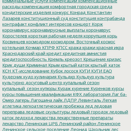
коммунальные услуги
компенсации
компенсационные
расходы
компенсация
комфортная городская среда
кондитерские изделия
конкурс
Конрад
Константин
Лазарев
конституционный суд
конституция
контрабанда
контрафакт
конфликт интересов
концерт
Корж
коронавирус
коронавирусные выплаты
коронаврус
Коростелев
короткая рабочая неделя
коррупция
корь
Косвинцев
космодром
космодром_Восточный
космос
котельная
Кочмар
КПРФ
КПСС
кража
кражи
красная икра
Краснодарский край
кредит
кредитная амнистия
кредитоспособность
Кремль
креозот
Крещение
кризис
Крик души
Криминал
Крым
крытый каток
крытый_каток
КСН
КТ-исследование
Кубок лосося
КУГИ
КУГИ ЕАО
Кудесник
кудо
кулинария
Кульдкр
Кульдур
культура
культурно досуговый центр
купальный сезон
купальный_сезон
купюры
Кураж
курение
Куренков
курсы
курсы повышения квалификации
КФХ
лаборатория
Лаг ба-
Омер
лагерь
Лагошина
лайк
ЛДПР
Левинталь
Легкая
атлетика
легкоатлетическая пробежка
лед
ледовая
переправа
ледовые скульптуры
ледовый городок
ледовый
каток
ледоход
лекарства
лекарственные препараты
лекарство
Ленинская ЦРБ
Ленинский район
Ленинское
Ленинское сельское поселение
Леонид Школьник
лес