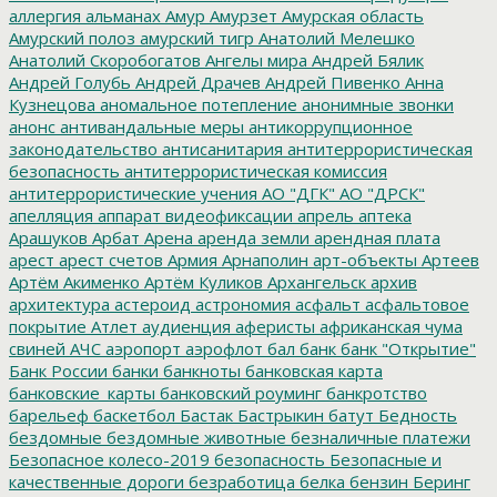
аллергия
альманах
Амур
Амурзет
Амурская область
Амурский полоз
амурский тигр
Анатолий Мелешко
Анатолий Скоробогатов
Ангелы мира
Андрей Бялик
Андрей Голубь
Андрей Драчев
Андрей Пивенко
Анна
Кузнецова
аномальное потепление
анонимные звонки
анонс
антивандальные меры
антикоррупционное
законодательство
антисанитария
антитеррористическая
безопасность
антитеррористическая комиссия
антитеррористические учения
АО "ДГК"
АО "ДРСК"
апелляция
аппарат видеофиксации
апрель
аптека
Арашуков
Арбат
Арена
аренда земли
арендная плата
арест
арест счетов
Армия
Арнаполин
арт-объекты
Артеев
Артём Акименко
Артём Куликов
Архангельск
архив
архитектура
астероид
астрономия
асфальт
асфальтовое
покрытие
Атлет
аудиенция
аферисты
африканская чума
свиней
АЧС
аэропорт
аэрофлот
бал
банк
банк "Открытие"
Банк России
банки
банкноты
банковская карта
банковские_карты
банковский роуминг
банкротство
барельеф
баскетбол
Бастак
Бастрыкин
батут
Бедность
бездомные
бездомные животные
безналичные платежи
Безопасное колесо-2019
безопасность
Безопасные и
качественные дороги
безработица
белка
бензин
Беринг