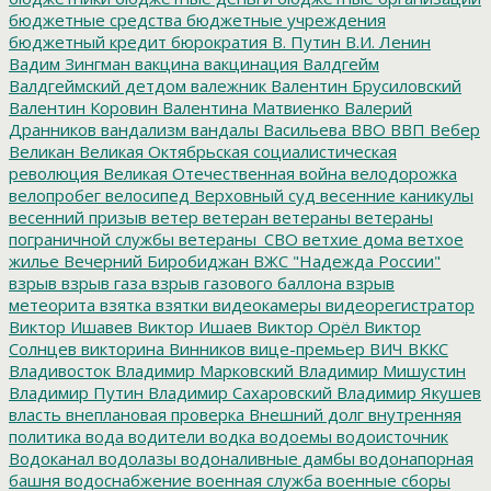
бюджетные средства
бюджетные учреждения
бюджетный кредит
бюрократия
В. Путин
В.И. Ленин
Вадим Зингман
вакцина
вакцинация
Валдгейм
Валдгеймский детдом
валежник
Валентин Брусиловский
Валентин Коровин
Валентина Матвиенко
Валерий
Дранников
вандализм
вандалы
Васильева
ВВО
ВВП
Вебер
Великан
Великая Октябрьская социалистическая
революция
Великая Отечественная война
велодорожка
велопробег
велосипед
Верховный суд
весенние каникулы
весенний призыв
ветер
ветеран
ветераны
ветераны
пограничной службы
ветераны_СВО
ветхие дома
ветхое
жилье
Вечерний Биробиджан
ВЖС "Надежда России"
взрыв
взрыв газа
взрыв газового баллона
взрыв
метеорита
взятка
взятки
видеокамеры
видеорегистратор
Виктор Ишавев
Виктор Ишаев
Виктор Орёл
Виктор
Солнцев
викторина
Винников
вице-премьер
ВИЧ
ВККС
Владивосток
Владимир Марковский
Владимир Мишустин
Владимир Путин
Владимир Сахаровский
Владимир Якушев
власть
внеплановая проверка
Внешний долг
внутренняя
политика
вода
водители
водка
водоемы
водоисточник
Водоканал
водолазы
водоналивные дамбы
водонапорная
башня
водоснабжение
военная служба
военные сборы