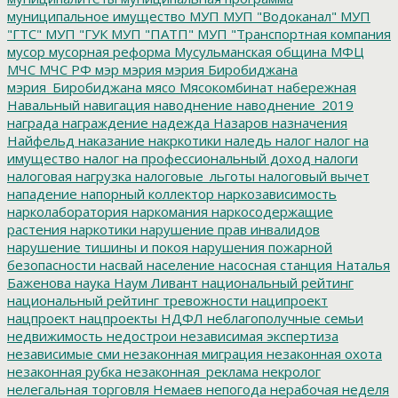
муниципальное имущество
МУП
МУП "Водоканал"
МУП
"ГТС"
МУП "ГУК
МУП "ПАТП"
МУП "Транспортная компания
мусор
мусорная реформа
Мусульманская община
МФЦ
МЧС
МЧС РФ
мэр
мэрия
мэрия Биробиджана
мэрия_Биробиджана
мясо
Мясокомбинат
набережная
Навальный
навигация
наводнение
наводнение_2019
награда
награждение
надежда
Назаров
назначения
Найфельд
наказание
накркотики
наледь
налог
налог на
имущество
налог на профессиональный доход
налоги
налоговая нагрузка
налоговые_льготы
налоговый вычет
нападение
напорный коллектор
наркозависимость
нарколаборатория
наркомания
наркосодержащие
растения
наркотики
нарушение прав инвалидов
нарушение тишины и покоя
нарушения пожарной
безопасности
насвай
население
насосная станция
Наталья
Баженова
наука
Наум Ливант
национальный рейтинг
национальный рейтинг тревожности
наципроект
нацпроект
нацпроекты
НДФЛ
неблагополучные семьи
недвижимость
недострои
независимая экспертиза
независимые сми
незаконная миграция
незаконная охота
незаконная рубка
незаконная_реклама
некролог
нелегальная торговля
Немаев
непогода
нерабочая неделя