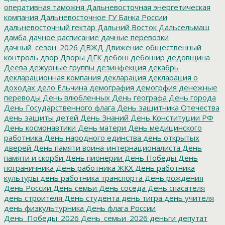
оперативная таможня
Дальневосточная энергетическая
компания
Дальневосточное ГУ Банка России
дальневосточный гектар
Дальний Восток
Дальсельмаш
дамба
дачное расписание
дачные перевозки
дачный_сезон_2026
ДВЖД
Движение общественный
контроль
двор
Дворы
ДГК
дебош
дебошир
дедовщина
Деева
дежурные группы
дезинфекция
декабрь
декларационная компания
декларация
декларация о
доходах
дело Ельчина
демография
демогрфия
денежные
переводы
День влюбленных
День географа
День города
День Государственного флага
День защитника Отечества
день защиты детей
День Знаний
День Конституции РФ
День космонавтики
День матери
День медицинского
работника
День народного единства
день открытых
дверей
День памяти воина-интернационалиста
День
памяти и скорби
День пионерии
День Победы
День
пограничника
День работника ЖКХ
День работника
культуры
день работника транспорта
День рождения
День России
День семьи
День соседа
День спасателя
день строителя
День студента
день тигра
день учителя
день физкультурника
День флага России
День_Победы_2026
День_семьи_2026
деньги
депутат