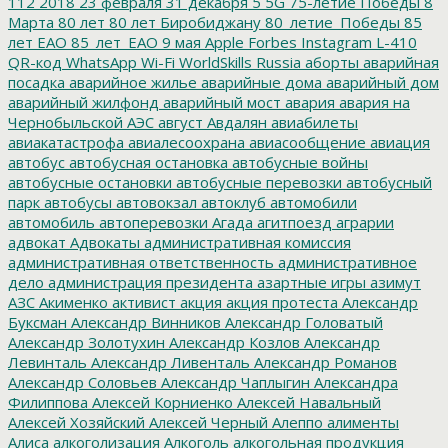
112
2018
23 февраля
31 декабря
5
5G
75-летие Победы
8
Марта
80 лет
80 лет Биробиджану
80_летие_Победы
85
лет ЕАО
85_лет_ЕАО
9 мая
Apple
Forbes
Instagram
L-410
QR-код
WhatsApp
Wi-Fi
WorldSkills Russia
аборты
аварийная
посадка
аварийное жилье
аварийные дома
аварийный дом
аварийный жилфонд
аварийный мост
авария
авария на
Чернобыльской АЭС
август
Авдалян
авиабилеты
авиакатастрофа
авиалесоохрана
авиасообщение
авиация
автобус
автобусная остановка
автобусные войны
автобусные остановки
автобусные перевозки
автобусный
парк
автобусы
автовокзал
автоклуб
автомобили
автомобиль
автоперевозки
Агада
агитпоезд
аграрии
адвокат
Адвокаты
административная комиссия
административная ответственность
административное
дело
администрация президента
азартные игры
азимут
АЗС
Акименко
активист
акция
акция протеста
Александр
Буксман
Александр Винников
Александр Головатый
Александр Золотухин
Александр Козлов
Александр
Левинталь
Александр Ливенталь
Александр Романов
Александр Соловьев
Александр Чаплыгин
Александра
Филиппова
Алексей Корниенко
Алексей Навальный
Алексей Хозяйский
Алексей Черный
Алеппо
алименты
Алиса
алкоголизация
Алкоголь
алкогольная продукция