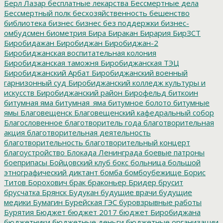
Берл Лазар
бесплатные лекарства
Бессмертные дела
Бессмертный полк
бесхозяйственность
бешенство
библиотека
бизнес
бизнес без поддержки
бизнес-
омбудсмен
биометрия
Бира
Биракан
Бирария
БирЗСТ
Биробидажан
Биробиджан
Биробиджан-2
Биробиджанская воспитательная колония
Биробиджанская таможня
Биробиджанская ТЭЦ
Биробиджанский Арбат
Биробиджанский военный
гарнизонный суд
Биробиджанский колледж культуры и
искусств
Биробиджанский район
Бирофельд
биткоин
битумная яма
битумная_яма
битумное болото
битумные
ямы
Благовещенск
Благовещенский кафедральный собор
Благословенное
благотворитель года
благотворительная
акция
благотворительная деятельность
благотворительность
благотворительный концерт
благоустройство
Блокада Ленинграда
боевые патроны
боеприпасы
Бойцовский клуб
бокс
больница
большой
этнографический диктант
бомба
бомбоубежище
Борис
Титов
Борохович
брак
браконьер
Бридер
брусит
брусчатка
Брянск
Будукан
будущие врачи
будущие
медики
Бумагин
Бурейская ГЭС
буровзрывные работы
Бурятия
Бюджет
бюджет 2017
бюджет Биробиджана
бюджетники
бюджетные деньги
бюджетные организации