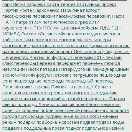
парк Весна
парковка
парта_героев
партийный проект
Партия Роста
Пархоменко
Парыгина
паспорт
пассажирские перевозки
пассажирские перевозки\
Пасха
ПАТП
патриотизм
патриотическое граффити
пауэрлифтинг
ПГУ
ПГУ им. Шолом-Алейхема
ПДД
ПДН
МОМВД России «Ленинский»
педагоги
педагогическая
тайна
пенсии
пенсионер
пенсионерка
пенсионеры
пенсионная грамотность
пенсионная реформа
пенсионные
накопления
пенсионный возраст
Пенсионный фонд
пенсия
Первенство России по футболу
Первомай 2017
первый
класс
переводы
переезд
перерасчет
перечень
период
навигации
Песах
петарда
Петербургский международный
экономический форум
Петровка
петрушкова
пешеходная
зона
пешеходные переходы
пешеходный переход
Пивенко
пикет
пикник
Пикник на площади Ленина
пиротехника
письмо в редакцию
письмо_в_редакцию
питание
план мероприятий
платный перекресток
Платон
плитка
площадь Ленина
пляжный волейбол
пневмония
побег из колонии
побои
повышение пенсионного возраста
погода
погорельцы
пограничные войска
пограничный
режим
подарки
подборка_новостей
подвал
подвоз воды
подделка
поддельные права
поджог
подпольное казино