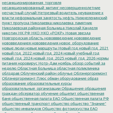
несанкционированная_торговля
несанкционированный_митинг
несовершеннолетние
несчастный случай
Нетрезвый водитель
неуважение к
власти
неформальная занятость
нефть
Нижнеленинский
пункт пропуска
Николаевка
николаевка_памятник
Николаевская районная больница
Николай Канделя
никотин
НК РФ
НКО
НКО «РОКР»
Новая звезда
Новгородская область
нововвведение
нововведение
нововведениея
нововведения
новое_оборудование
новые люди
новые маршруты
Новый год
новый год_2021
новый год_2022
новый год_2024
новый учебный год
новый_год_2024
новый_год_2025
новый_год_2026
нормы
питания
норовирус
Нотр-Дам
ноябрь
обзор событий за
неделю
Областная больница
областная поликлиника
облздрав
Облученский район
облучье
Облэнергоремонт
Облэнергоремонт Плюс
обман
оборудование
образ
образование
образовательные курсы
образовательные_организации
Обращение
обращения
граждан
обсерватор
обучение
общепит
общественная
баня
общественная палата ЕАО
Общественная палата РФ
общественный транспорт
общество
общество "Знание"
общество инвалидов
Общество фотоискусства ЕАО