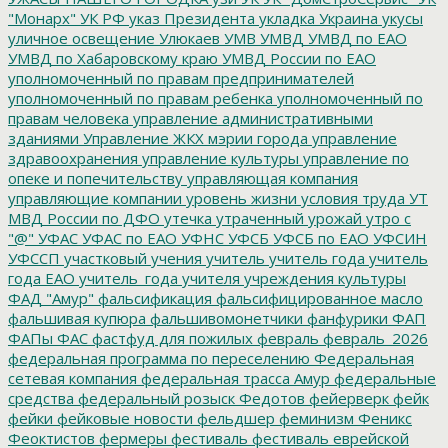
"Монарх"
УК РФ
указ Президента
укладка
Украина
укусы
уличное освещение
Улюкаев
УМВ
УМВД
УМВД по ЕАО
УМВД по Хабаровскому краю
УМВД России по ЕАО
уполномоченный по правам предпринимателей
уполномоченный по правам ребенка
уполномоченный по
правам человека
управление административными
зданиями
Управление ЖКХ мэрии города
управление
здравоохранения
управление культуры
управление по
опеке и попечительству
управляющая компания
управляющие компании
уровень жизни
условия труда
УТ
МВД России по ДФО
утечка
утраченный урожай
утро с
"@"
УФАС
УФАС по ЕАО
УФНС
УФСБ
УФСБ по ЕАО
УФСИН
УФССП
участковый
учения
учитель
учитель года
учитель
года ЕАО
учитель_года
учителя
учреждения культуры
ФАД "Амур"
фальсификация
фальсифицированное масло
фальшивая купюра
фальшивомонетчики
фанфурики
ФАП
ФАПы
ФАС
фастфуд для пожилых
февраль
февраль_2026
федеральная программа по переселению
Федеральная
сетевая компания
федеральная трасса Амур
федеральные
средства
федеральный розыск
Федотов
фейерверк
фейк
фейки
фейковые новости
фельдшер
феминизм
Феникс
Феоктистов
фермеры
фестиваль
фестиваль еврейской