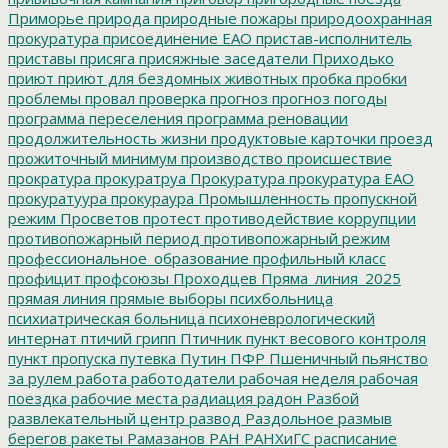
Приморье
природа
природные пожары
природоохранная
прокуратура
присоединение ЕАО
пристав-исполнитель
приставы
присяга
присяжные заседатели
Приходько
приют
приют для бездомных животных
пробка
пробки
проблемы
провал
проверка
прогноз
прогноз погоды
программа переселения
программа реновации
продолжительность жизни
продуктовые карточки
проезд
прожиточный минимум
производство
происшествие
прократура
прокуратруа
Прокуратура
прокуратура ЕАО
прокуратуура
прокураура
Промышленность
пропускной
режим
Просветов
протест
противодействие коррупции
противопожарный период
противопожарный режим
профессиональное_образование
профильный класс
профицит
профсоюзы
Проходцев
Пряма_линия_2025
прямая линия
прямые выборы
психбольница
психиатрическая больница
психоневрологический
интернат
птичий грипп
Птичник
пункт весового контроля
пункт пропуска
путевка
Путин
ПФР
Пшеничный
пьянство
за рулем
работа
работодатели
рабочая неделя
рабочая
поездка
рабочие места
радиация
радон
Разбой
развлекательный центр
развод
Раздольное
размыв
берегов
ракеты
Рамазанов
РАН
РАНХиГС
расписание