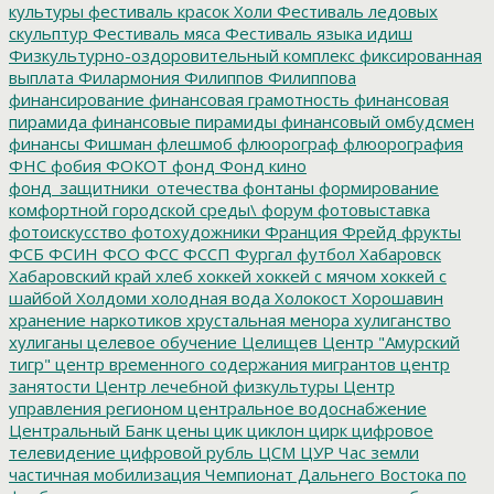
культуры
фестиваль красок Холи
Фестиваль ледовых
скульптур
Фестиваль мяса
Фестиваль языка идиш
Физкультурно-оздоровительный комплекс
фиксированная
выплата
Филармония
Филиппов
Филиппова
финансирование
финансовая грамотность
финансовая
пирамида
финансовые пирамиды
финансовый омбудсмен
финансы
Фишман
флешмоб
флюорограф
флюорография
ФНС
фобия
ФОКОТ
фонд
Фонд кино
фонд_защитники_отечества
фонтаны
формирование
комфортной городской среды\
форум
фотовыставка
фотоискусство
фотохудожники
Франция
Фрейд
фрукты
ФСБ
ФСИН
ФСО
ФСС
ФССП
Фургал
футбол
Хабаровск
Хабаровский край
хлеб
хоккей
хоккей с мячом
хоккей с
шайбой
Холдоми
холодная вода
Холокост
Хорошавин
хранение наркотиков
хрустальная менора
хулиганство
хулиганы
целевое обучение
Целищев
Центр "Амурский
тигр"
центр временного содержания мигрантов
центр
занятости
Центр лечебной физкультуры
Центр
управления регионом
центральное водоснабжение
Центральный Банк
цены
цик
циклон
цирк
цифровое
телевидение
цифровой рубль
ЦСМ
ЦУР
Час земли
частичная мобилизация
Чемпионат Дальнего Востока по