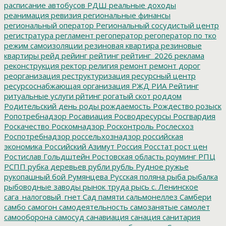
расписание автобусов
РДШ
реальные доходы
реанимация
ревизия
региональные финансы
региональный оператор
Региональный сосудистый центр
регистратура
регламент
регоператор
регоператор по тко
режим самоизоляции
резиновая квартира
резиновые
квартиры
рейд
рейинг
рейтинг
рейтинг_2026
реклама
реконструкция
ректор
религия
ремонт
ремонт дорог
реорганизация
реструктуризация
ресурсный центр
ресурсоснабжающая организация
РЖД
РИА Рейтинг
ритуальные услуги
рйтинг
рогатый скот
роддом
Родительский день
роды
рождаемость
Рождество
розыск
Ропотребнадзор
Росавиация
Росводресурсы
Росгвардия
Роскачество
Роскомнадзор
Росконтроль
Рослесхоз
Роспотребнадзор
россельхознадзор
российская
экономика
Российский Азимут
Россия
Росстат
рост цен
Ростислав Гольдштейн
Ростовская область
роуминг
РПЦ
РСПП
рубка деревьев
рубли
рубль
Рудное
ружье
рукопашный бой
Румянцева
Русская поляна
рыба
рыбалка
рыбоводные заводы
рынок труда
рысь
с. Ленинское
сага_налоговый_гнет
Сад памяти
сальмонеллез
Самбери
самбо
самогон
самодеятельность
самозанятые
самолет
самооборона
самосуд
санавиация
санация
санитария