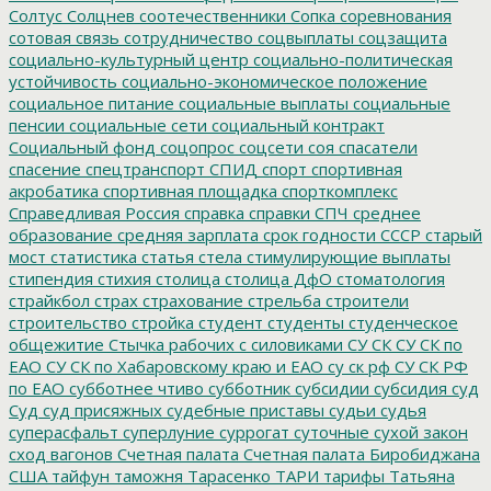
Солтус
Солцнев
соотечественники
Сопка
соревнования
сотовая связь
сотрудничество
соцвыплаты
соцзащита
социально-культурный центр
социально-политическая
устойчивость
социально-экономическое положение
социальное питание
социальные выплаты
социальные
пенсии
социальные сети
социальный контракт
Социальный фонд
соцопрос
соцсети
соя
спасатели
спасение
спецтранспорт
СПИД
спорт
спортивная
акробатика
спортивная площадка
спорткомплекс
Справедливая Россия
справка
справки
СПЧ
среднее
образование
средняя зарплата
срок годности
СССР
старый
мост
статистика
статья
стела
стимулирующие выплаты
стипендия
стихия
столица
столица ДфО
стоматология
страйкбол
страх
страхование
стрельба
строители
строительство
стройка
студент
студенты
студенческое
общежитие
Стычка рабочих с силовиками
СУ СК
СУ СК по
ЕАО
СУ СК по Хабаровскому краю и ЕАО
су ск рф
СУ СК РФ
по ЕАО
субботнее чтиво
субботник
субсидии
субсидия
суд
Суд
суд присяжных
судебные приставы
судьи
судья
суперасфальт
суперлуние
суррогат
суточные
сухой закон
сход вагонов
Счетная палата
Счетная палата Биробиджана
США
тайфун
таможня
Тарасенко
ТАРИ
тарифы
Татьяна