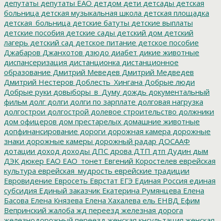
депутаты
депутаты ЕАО
детдом
дети
детсады
детская
больница
детская музыкальная школа
детская площадка
детская_больница
детские батуты
детские выплаты
детские пособия
детские сады
детский дом
детский
лагерь
детский сад
детское питание
детское пособие
Джабаров
Джанхотов
дзюдо
диабет
дикие животные
диспансеризация
дистанционка
дистанционное
образование
Дмитрий Меведев
Дмитрий Медведев
Дмитрий Нестеров
Доблесть_Хингана
Добрые люди
Добрые руки
довыборы_в_Думу
дождь
документальный
фильм
долг
долги
долги по зарплате
долговая нагрузка
долгострои
долгострой
долевое строительство
должники
дом офицеров
дом престарелых
домашние животные
допфинансирование
дороги
дорожная камера
дорожные
знаки
дорожные камеры
дорожный радар
ДОСААФ
дотации
доход
доходы
ДПС
дрова
ДТП
дтп
Дудин
дым
ДЭК
дюкер
ЕАО
ЕАО_тонет
Евгений Коростелев
еврейская
культура
еврейская_мудрость
еврейские традиции
Евровидение
Евросеть
Еврстат
ЕГЭ
Единая Россия
единая
субсидия
Единый заказчик
Екатерина Румянцева
Елена
Басова
Елена Князева
Елена Хахалева
ель
ЕНВД
Ефим
Вепринский
жалоба
жд переезд
железная дорога
железнодорожный переезд
женская кнсультация
женская