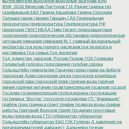
вытрезвители
выходной
выходные
Вьетнам
ВЭФ
ВЭФ_2026
Вячеслав Пастухов
Г.И. Радде
гадюка
газ
газификация ЕАО
Галина Кашапова
Галина Соколова
Галушка
гараж
гаражи
Гаршин
ГДК
Генеральная
прокуратура
генпрокуратура
Генпрокуратура РФ
гериатрия
ГЖИ
ГИБДД
Гиви
Гигант
гидрозащитные
сооружения
гидрологическая обстановка
гидрологическая
ситуация
гимназия
гимназия № 1
главный федеральный
инспектор
год культурного наследия
год педагога и
наставника
Год семьи
Год экологии
Год_единства_народов_России
Гознак
ГОК
Голикова
Головатый
гололед
голосование
голубая сорока
Гольдштейн
гомеопатия
Гордума
горки
горки на Арбате
городская Дума
городская среда
городское кладбище
городской парк
городской пляж
горячая вода
горячая
линия
горячее питание
госавтоинспекция
госархив
госдолг
Госдума
госжилинспекция
господдержка
госслужащие
гостиница "Восток"
госуслуги
госхакупки
ГП "Фармация"
грабеж
град
граница
грант
график подвоза воды
график
работы
Григорий Волохов
Грипп
Грудинин
грунтовые
воды
грязная вода
ГТО
губернатор
губернатор
Гольдштейн
губернатор ЕАО
ГУК
Гулягин
Д
давление на
предпринимателей
дайджест
Дальневосточная