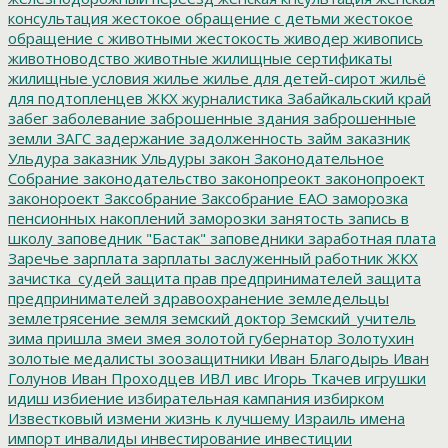
консультация
жестокое обращение с детьми
жестокое
обращение с животными
жестокость
живодер
живопись
животноводство
животные
жилищные сертификаты
жилищные условия
жилье
жилье для детей-сирот
жильё
для подтопленцев
ЖКХ
журналистика
Забайкальский край
забег
заболевание
заброшенные здания
заброшенные
земли
ЗАГС
задержание
задолженность
займ
заказник
Ульдура
заказник Ульдуры
закон
Законодательное
Собрание
законодательство
законопреокт
законопроект
законороект
Заксобрание
Заксобрание ЕАО
заморозка
пенсионных накоплений
заморозки
занятость
запись в
школу
заповедник "Бастак"
заповедники
заработная плата
Заречье
зарплата
зарплаты
заслуженный работник ЖКХ
зачистка_судей
защита прав предпринимателей
защита
предпринимателей
здравоохранение
земледельцы
землетрясение
земля
земский доктор
Земский_учитель
зима пришла
змеи
змея
золотой губернатор
Золотухин
золотые медалисты
зоозащитники
Иван Благодырь
Иван
Голунов
Иван Проходцев
ИВЛ
ивс
Игорь Ткачев
игрушки
идиш
избиение
избирательная кампания
избирком
Известковый
измени жизнь к лучшему
Израиль
имена
импорт
инвалиды
инвестирование
инвестиции