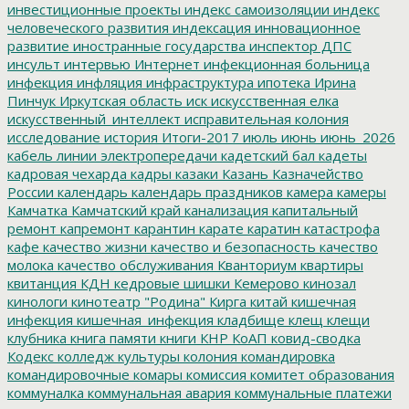
инвестиционные проекты
индекс самоизоляции
индекс
человеческого развития
индексация
инновационное
развитие
иностранные государства
инспектор ДПС
инсульт
интервью
Интернет
инфекционная больница
инфекция
инфляция
инфраструктура
ипотека
Ирина
Пинчук
Иркутская область
иск
искусственная елка
искусственный_интеллект
исправительная колония
исследование
история
Итоги-2017
июль
июнь
июнь_2026
кабель линии электропередачи
кадетский бал
кадеты
кадровая чехарда
кадры
казаки
Казань
Казначейство
России
календарь
календарь праздников
камера
камеры
Камчатка
Камчатский край
канализация
капитальный
ремонт
капремонт
карантин
карате
каратин
катастрофа
кафе
качество жизни
качество и безопасность
качество
молока
качество обслуживания
Кванториум
квартиры
квитанция
КДН
кедровые шишки
Кемерово
кинозал
кинологи
кинотеатр "Родина"
Кирга
китай
кишечная
инфекция
кишечная_инфекция
кладбище
клещ
клещи
клубника
книга памяти
книги
КНР
КоАП
ковид-сводка
Кодекс
колледж культуры
колония
командировка
командировочные
комары
комиссия
комитет образования
коммуналка
коммунальная авария
коммунальные платежи