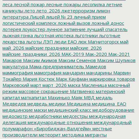
леса
лесной пожар
лесные пожары
лесопилка
летние
каникулы
лето
лето_2026
лжетерроризм
лимон
литература
Лицей
лицей № 23
личный прием
логистический комплеск
ложный вызов
ложный донос
лотерея
лоукостер
лунное затмение
лучший спасатель
лыжная гонка
льготная ипотека
льготники
льготные
лекарства
льготы
ЛЭП
люди ЕАО
люк
Магнитогорск
май
май_2026
майские праздники
майские_2026
майские_праздники_2026
МАК-2019
Мак-2020
Мак-2021
Макаров
Максим Акимов
Максим Семенов
Максим Шупиков
макулатура
Мама-предприниматель
Мамедов
маммография
мамография
мандарин
мандарины
Марвин
Токайер
Мария Костюк
Марк Кауфман
маркировка товаров
Марковский
март
март_2026
маска
Масленица
масочный
режим
массовое сокращение
Матвиенко
материнский
капитал
маткапитал
Махинько
Маяк
МВД
медаль
Медведев
медведь
медики
Медицина
медицина_ЕАО
медицинские маски
медицинский класс
медоборудование
медосмотр
медработники
медсестры
международная
делегация
международные отношения
международный
полумарафон «Биробиджан-Валдгейм»
местные
производители
метеорит
методика
мигранты