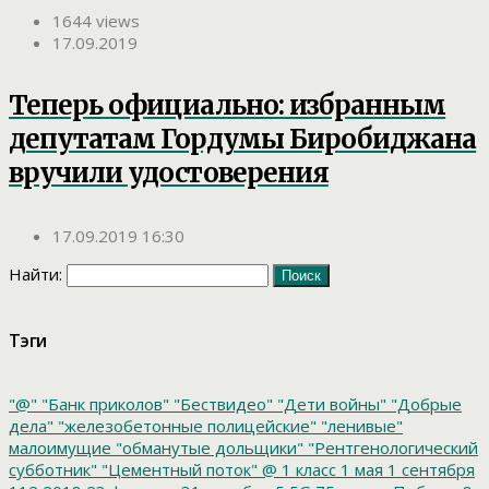
1644 views
17.09.2019
Теперь официально: избранным
депутатам Гордумы Биробиджана
вручили удостоверения
17.09.2019 16:30
Найти:
Тэги
"@"
"Банк приколов"
"Бествидео"
"Дети войны"
"Добрые
дела"
"железобетонные полицейские"
"ленивые"
малоимущие
"обманутые дольщики"
"Рентгенологический
субботник"
"Цементный поток"
@
1 класс
1 мая
1 сентября