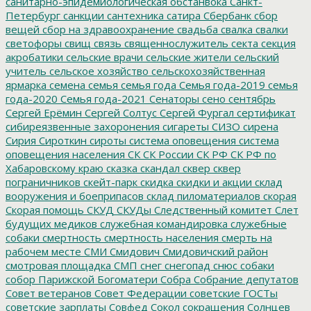
санитарно-эпидемиологическая обстанвока
Санкт-
Петербург
санкции
сантехника
сатира
Сбербанк
сбор
вещей
сбор на здравоохранение
свадьба
свалка
свалки
светофоры
свищ
связь
священнослужитель
секта
секция
акробатики
сельские врачи
сельские жители
сельский
учитель
сельское хозяйство
сельскохозяйственная
ярмарка
семена
семья
семья года
Семья года-2019
семья
года-2020
Семья года-2021
Сенаторы
сено
сентябрь
Сергей Ерёмин
Сергей Солтус
Сергей Фургал
сертификат
сибиреязвенные захоронения
сигареты
СИЗО
сирена
Сирия
Сироткин
сироты
система оповещения
система
оповещения населения
СК
СК России
СК РФ
СК РФ по
Хабаровскому краю
сказка
скандал
сквер
сквер
пограничников
скейт-парк
скидка
скидки и акции
склад
вооружения и боеприпасов
склад пиломатериалов
скорая
Скорая помощь
СКУД
СКУДы
Следственный комитет
Слет
будущих медиков
служебная командировка
служебные
собаки
смертность
смертность населения
смерть на
рабочем месте
СМИ
Смидович
Смидовичский район
смотровая площадка
СМП
снег
снегопад
снюс
собаки
собор Парижской Богоматери
Собра
Собрание депутатов
Совет ветеранов
Совет Федерации
советские ГОСТы
советские зарплаты
Совфед
Сокол
сокращения
Солнцев