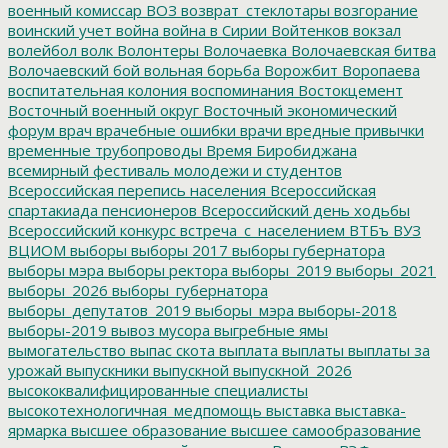
военный комиссар
ВОЗ
возврат_стеклотары
возгорание
воинский учет
война
война в Сирии
Войтенков
вокзал
волейбол
волк
Волонтеры
Волочаевка
Волочаевская битва
Волочаевский бой
вольная борьба
Ворожбит
Воропаева
воспитательная колония
воспоминания
Востокцемент
Восточный военный округ
Восточный экономический
форум
врач
врачебные ошибки
врачи
вредные привычки
временные трубопроводы
Время Биробиджана
всемирный фестиваль молодежи и студентов
Всероссийская перепись населения
Всероссийская
спартакиада пенсионеров
Всероссийский день ходьбы
Всероссийский конкурс
встреча_с_населением
ВТБъ
ВУЗ
ВЦИОМ
выборы
выборы 2017
выборы губернатора
выборы мэра
выборы ректора
выборы_2019
выборы_2021
выборы_2026
выборы_губернатора
выборы_депутатов_2019
выборы_мэра
выборы-2018
выборы-2019
вывоз мусора
выгребные ямы
вымогательство
выпас скота
выплата
выплаты
выплаты за
урожай
выпускники
выпускной
выпускной_2026
высококвалифицированные специалисты
высокотехнологичная_медпомощь
выставка
выставка-
ярмарка
высшее образование
высшее самообразование