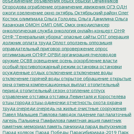
объединение
объявления
обыск
обыски
Овчинников
Огородова
ограбление
ограничение движения
ОГЭ
ОДН
ожоги
озеленение
окно
октябрь
Октябрьский район
Олег
Костюк
олимпиада
Ольга Голодец
Ольга Данилина
Ольга
Казанская
ОМОН
ОМП
ОМС
Омск
онкодиспансер
онкологическая служба
онкология
онлайн-концерт
ОНФ
ОНФ "Генеральная уборка"
опасные сайты
ОПГ
операция
должник
оплата труда
Оплот
оползень
оппозиция
оправдательный приговор
опровержение
опрос
оптимизация
ОПФР
ОРВИ
организация пчеловодов
оружие
ОСВВ
освещение
осень
оскорбление власти
особый противопожарный режим
остановка
остановки
осужденные
отдых
отключение
отключение воды
отключение горячей воды
открытое обращение
открытые
окна
отмена компенсационных выплат
отопительный
период
отопительный сезон
отопление
отпуск
отравление
отставка
отставка Левинталя и Коростелёва
отцы города
отцы-одиночки
отчетность
охота
охрана
труда
очереди
очередь на жилье
очистные сооружения
Павел Малышев
Павлова
паводок
падение
пал
палаточный
лагерь
Палькина
Памфилова
памятная акция
памятник
памятник-мемориал
память
панихида
парад выпускников
Парад колясок
Парад Победы
Парасибириада-2019
Парк