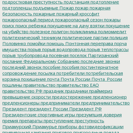
подростковая преступность
подстанция
подтопление
подтопленцы
подъемные
Пожар
пожар
пожарная
безопасность
пожарные
пожарный кроссфит
пожароопасный период
пожароопасный сезон
пожары
поиск
поиск ребенка
покушение на дачу взятки
покушение
на убийство
полезное
полигон
поликлиника
полиомиелит
политехнический техникум
политические партии
полиция
Половинко
помойки
помощь
Понтонная переправа
порча
имущества
порыв
порыв водопровода
порыв теплотрассы
порыв трубопровода
посевная
поселок Партизанский
послание Федеральному Собранию
последние звонки
последний звонок
пособие
пособия
постинтернатное
сопровождение
посылка
потребители
потребительская
корзина
похищение
почта
Почта России
Почта_России
пошлины
правительство
правительство ЕАО
правительство РФ
праздник
праздники
праймериз
превышение скорости
предостережение
предпенсионер
предпенсионеры
предприниматели
предпринимательство
Президент
президент России
Президент РФ
Президентские спортивные игры
презумпция доверия
премия
препараты
преступление
преступность
Приамурский
Приамурье
приборы фотовидеофиксации
прививочная кампания
приговор
пригородные поезда