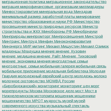
миграционная политика
миграционное законодательство
миграция
микрофинансовые_организации
миллиардеры
Минвостокразвития
минеральная вода
Минздрав
минимальный размер заработной платы
минирование
министерство образования и науки РФ
Министерство
просвещения
министр природных ресурсов
Министр
строительства и ЖКХ
Минобороны РФ
Минобрнауки
Минприроды
минпромторг
Минпросвещения
Минстрой
Минтранс
Минтруд
Минфин
Минэкономразвития
Минэнерго
МИР
митинг
Михаил Мишустин
Михаил Озимок
младенцы
Младушка
мнение
мнение_Кузовин
мнение_медицина
мнение_Райт
Мнение_Тиховский
мнение_экономика
мнения
многодетные семьи
многодетные_семьи
мобильная галерея
мобильная связь
мобильное приложение
модельная библиотека
Молодая
Гвардия
молодежный еврейский центр
молодежь
молоко
молочное скотоводство
МОМВД России
«Биробиджанский»
мониторинг
мониторинг цен
морг
морепродукты
Москва
Московское дело
мост
Мост в
Нижнеленинском
мотопомпа
мошенник
мошенники
мошенничество
МРОТ
мудрость
музей
музей
современного искусства
музыкальный спектакль
муниципалитеты
муниципальная программа