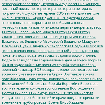
велопробег
велосипед
Верховный суд
весенние каникулы
весенний призыв
ветер
ветеран
ветераны
ветераны
пограничной службы
ветераны_СВО
ветхие дома
ветхое
жилье
Вечерний Биробиджан
ВЖС "Надежда России"
взрыв
взрыв газа
взрыв газового баллона
взрыв
метеорита
взятка
взятки
видеокамеры
видеорегистратор
Виктор Ишавев
Виктор Ишаев
Виктор Орёл
Виктор
Солнцев
викторина
Винников
вице-премьер
ВИЧ
ВККС
Владивосток
Владимир Марковский
Владимир Мишустин
Владимир Путин
Владимир Сахаровский
Владимир Якушев
власть
внеплановая проверка
Внешний долг
внутренняя
политика
вода
водители
водка
водоемы
водоисточник
Водоканал
водолазы
водоналивные дамбы
водонапорная
башня
водоснабжение
военная служба
военные сборы
военный комиссар
ВОЗ
возврат_стеклотары
возгорание
воинский учет
война
война в Сирии
Войтенков
вокзал
волейбол
волк
Волонтеры
Волочаевка
Волочаевская битва
Волочаевский бой
вольная борьба
Ворожбит
Воропаева
воспитательная колония
воспоминания
Востокцемент
Восточный военный округ
Восточный экономический
форум
врач
врачебные ошибки
врачи
вредные привычки
временные трубопроводы
Время Биробиджана