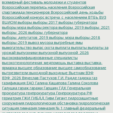
всемирный фестиваль молодежи и студентов
Всероссийская перепись населения
Всероссийская
спартакиада пенсионеров
Всероссийский день ходьбы
Всероссийский конкурс
встреча_с_населением
ВТБъ
ВУЗ
ВЦИОМ
выборы
выборы 2017
выборы губернатора
выборы мэра
выборы ректора
выборы_2019
выборы_2021
выборы_2026
выборы_губернатора
выборы_депутатов_2019
выборы_мэра
выборы-2018
выборы-2019
вывоз мусора
выгребные ямы
вымогательство
выпас скота
выплата
выплаты
выплаты за
урожай
выпускники
выпускной
выпускной_2026
высококвалифицированные специалисты
высокотехнологичная_медпомощь
выставка
выставка-
ярмарка
высшее образование
высшее самообразование
вытрезвители
выходной
выходные
Вьетнам
ВЭФ
ВЭФ_2026
Вячеслав Пастухов
Г.И. Радде
гадюка
газ
газификация ЕАО
Галина Кашапова
Галина Соколова
Галушка
гараж
гаражи
Гаршин
ГДК
Генеральная
прокуратура
генпрокуратура
Генпрокуратура РФ
гериатрия
ГЖИ
ГИБДД
Гиви
Гигант
гидрозащитные
сооружения
гидрологическая обстановка
гидрологическая
ситуация
гимназия
гимназия № 1
главный федеральный
инспектор
год культурного наследия
год педагога и