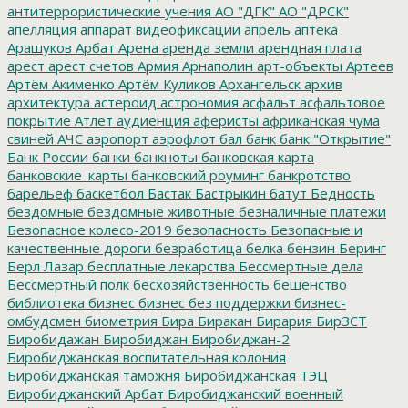
антитеррористические учения
АО "ДГК"
АО "ДРСК"
апелляция
аппарат видеофиксации
апрель
аптека
Арашуков
Арбат
Арена
аренда земли
арендная плата
арест
арест счетов
Армия
Арнаполин
арт-объекты
Артеев
Артём Акименко
Артём Куликов
Архангельск
архив
архитектура
астероид
астрономия
асфальт
асфальтовое
покрытие
Атлет
аудиенция
аферисты
африканская чума
свиней
АЧС
аэропорт
аэрофлот
бал
банк
банк "Открытие"
Банк России
банки
банкноты
банковская карта
банковские_карты
банковский роуминг
банкротство
барельеф
баскетбол
Бастак
Бастрыкин
батут
Бедность
бездомные
бездомные животные
безналичные платежи
Безопасное колесо-2019
безопасность
Безопасные и
качественные дороги
безработица
белка
бензин
Беринг
Берл Лазар
бесплатные лекарства
Бессмертные дела
Бессмертный полк
бесхозяйственность
бешенство
библиотека
бизнес
бизнес без поддержки
бизнес-
омбудсмен
биометрия
Бира
Биракан
Бирария
БирЗСТ
Биробидажан
Биробиджан
Биробиджан-2
Биробиджанская воспитательная колония
Биробиджанская таможня
Биробиджанская ТЭЦ
Биробиджанский Арбат
Биробиджанский военный