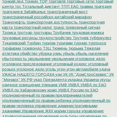
тонкий лед
Тонких
ТОР
торговля
торговые сети
торговый
центр
тос
Тотальный диктант
ТПП ЕАО
травма
трагедия
трагедия в Забайкалье
трансграничный мост
трансграничный российско-китайский марафон
Транснефть
транспортная доступность
транспортная
карта
транспортный налог
траур
тревожный сигнал
Тромса
тротуар
тротуары
Трубачев
трудовая книжка
трудовые ресурсы
трудоустройство
Трутнев
туберкулез
Тукалевский
Турбин
туризм
туризмм
турнир
турпоход
турфирма
тхэквондо
ТЭЦ
Тюмень
тюрьма
Тяжелая
атлетика
убийство
уборка улиц
убыль
убыль населения
убыточность
увольнение
увольнения
уголовное дело
уголовное преследование
уголовный кодекс
уголовный
розыск
уголоное дело
уголь
угон
угон автомобиля
удача
УЖАСЫ НАШЕГО ГОРОДКА
узи
УК
УК "ДомСтроСервис"
УК
"Монарх"
УК РФ
указ Президента
укладка
Украина
укусы
уличное освещение
Улюкаев
УМВ
УМВД
УМВД по ЕАО
УМВД по Хабаровскому краю
УМВД России по ЕАО
уполномоченный по правам предпринимателей
уполномоченный по правам ребенка
уполномоченный по
правам человека
управление административными
зданиями
Управление ЖКХ мэрии города
управление
здравоохранения
управление культуры
управление по