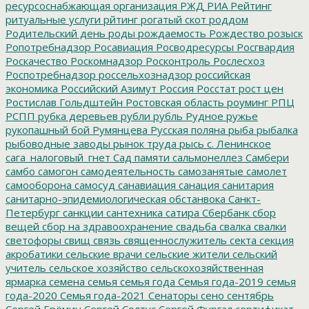
ресурсоснабжающая организация
РЖД
РИА Рейтинг
ритуальные услуги
рйтинг
рогатый скот
роддом
Родительский день
роды
рождаемость
Рождество
розыск
Ропотребнадзор
Росавиация
Росводресурсы
Росгвардия
Роскачество
Роскомнадзор
Росконтроль
Рослесхоз
Роспотребнадзор
россельхознадзор
российская
экономика
Российский Азимут
Россия
Росстат
рост цен
Ростислав Гольдштейн
Ростовская область
роуминг
РПЦ
РСПП
рубка деревьев
рубли
рубль
Рудное
ружье
рукопашный бой
Румянцева
Русская поляна
рыба
рыбалка
рыбоводные заводы
рынок труда
рысь
с. Ленинское
сага_налоговый_гнет
Сад памяти
сальмонеллез
Самбери
самбо
самогон
самодеятельность
самозанятые
самолет
самооборона
самосуд
санавиация
санация
санитария
санитарно-эпидемиологическая обстанвока
Санкт-
Петербург
санкции
сантехника
сатира
Сбербанк
сбор
вещей
сбор на здравоохранение
свадьба
свалка
свалки
светофоры
свищ
связь
священнослужитель
секта
секция
акробатики
сельские врачи
сельские жители
сельский
учитель
сельское хозяйство
сельскохозяйственная
ярмарка
семена
семья
семья года
Семья года-2019
семья
года-2020
Семья года-2021
Сенаторы
сено
сентябрь
Сергей Ерёмин
Сергей Солтус
Сергей Фургал
сертификат