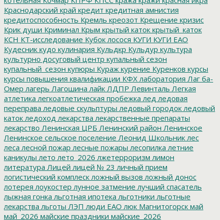
Краснодарский край
кредит
кредитная амнистия
кредитоспособность
Кремль
креозот
Крещение
кризис
Крик души
Криминал
Крым
крытый каток
крытый_каток
КСН
КТ-исследование
Кубок лосося
КУГИ
КУГИ ЕАО
Кудесник
кудо
кулинария
Кульдкр
Кульдур
культура
культурно досуговый центр
купальный сезон
купальный_сезон
купюры
Кураж
курение
Куренков
курсы
курсы повышения квалификации
КФХ
лаборатория
Лаг ба-
Омер
лагерь
Лагошина
лайк
ЛДПР
Левинталь
Легкая
атлетика
легкоатлетическая пробежка
лед
ледовая
переправа
ледовые скульптуры
ледовый городок
ледовый
каток
ледоход
лекарства
лекарственные препараты
лекарство
Ленинская ЦРБ
Ленинский район
Ленинское
Ленинское сельское поселение
Леонид Школьник
лес
леса
лесной пожар
лесные пожары
лесопилка
летние
каникулы
лето
лето_2026
лжетерроризм
лимон
литература
Лицей
лицей № 23
личный прием
логистический комплеск
ложный вызов
ложный донос
лотерея
лоукостер
лунное затмение
лучший спасатель
лыжная гонка
льготная ипотека
льготники
льготные
лекарства
льготы
ЛЭП
люди ЕАО
люк
Магнитогорск
май
май_2026
майские праздники
майские_2026