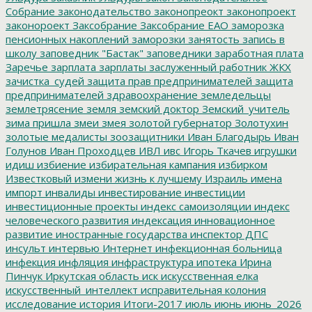
Собрание
законодательство
законопреокт
законопроект
законороект
Заксобрание
Заксобрание ЕАО
заморозка
пенсионных накоплений
заморозки
занятость
запись в
школу
заповедник "Бастак"
заповедники
заработная плата
Заречье
зарплата
зарплаты
заслуженный работник ЖКХ
зачистка_судей
защита прав предпринимателей
защита
предпринимателей
здравоохранение
земледельцы
землетрясение
земля
земский доктор
Земский_учитель
зима пришла
змеи
змея
золотой губернатор
Золотухин
золотые медалисты
зоозащитники
Иван Благодырь
Иван
Голунов
Иван Проходцев
ИВЛ
ивс
Игорь Ткачев
игрушки
идиш
избиение
избирательная кампания
избирком
Известковый
измени жизнь к лучшему
Израиль
имена
импорт
инвалиды
инвестирование
инвестиции
инвестиционные проекты
индекс самоизоляции
индекс
человеческого развития
индексация
инновационное
развитие
иностранные государства
инспектор ДПС
инсульт
интервью
Интернет
инфекционная больница
инфекция
инфляция
инфраструктура
ипотека
Ирина
Пинчук
Иркутская область
иск
искусственная елка
искусственный_интеллект
исправительная колония
исследование
история
Итоги-2017
июль
июнь
июнь_2026