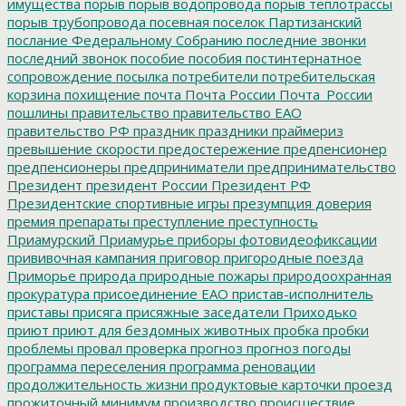
имущества
порыв
порыв водопровода
порыв теплотрассы
порыв трубопровода
посевная
поселок Партизанский
послание Федеральному Собранию
последние звонки
последний звонок
пособие
пособия
постинтернатное
сопровождение
посылка
потребители
потребительская
корзина
похищение
почта
Почта России
Почта_России
пошлины
правительство
правительство ЕАО
правительство РФ
праздник
праздники
праймериз
превышение скорости
предостережение
предпенсионер
предпенсионеры
предприниматели
предпринимательство
Президент
президент России
Президент РФ
Президентские спортивные игры
презумпция доверия
премия
препараты
преступление
преступность
Приамурский
Приамурье
приборы фотовидеофиксации
прививочная кампания
приговор
пригородные поезда
Приморье
природа
природные пожары
природоохранная
прокуратура
присоединение ЕАО
пристав-исполнитель
приставы
присяга
присяжные заседатели
Приходько
приют
приют для бездомных животных
пробка
пробки
проблемы
провал
проверка
прогноз
прогноз погоды
программа переселения
программа реновации
продолжительность жизни
продуктовые карточки
проезд
прожиточный минимум
производство
происшествие