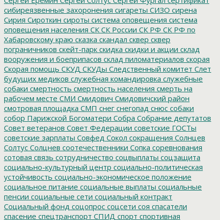
сибиреязвенные захоронения
сигареты
СИЗО
сирена
Сирия
Сироткин
сироты
система оповещения
система
оповещения населения
СК
СК России
СК РФ
СК РФ по
Хабаровскому краю
сказка
скандал
сквер
сквер
пограничников
скейт-парк
скидка
скидки и акции
склад
вооружения и боеприпасов
склад пиломатериалов
скорая
Скорая помощь
СКУД
СКУДы
Следственный комитет
Слет
будущих медиков
служебная командировка
служебные
собаки
смертность
смертность населения
смерть на
рабочем месте
СМИ
Смидович
Смидовичский район
смотровая площадка
СМП
снег
снегопад
снюс
собаки
собор Парижской Богоматери
Собра
Собрание депутатов
Совет ветеранов
Совет Федерации
советские ГОСТы
советские зарплаты
Совфед
Сокол
сокращения
Солнцев
Солтус
Солцнев
соотечественники
Сопка
соревнования
сотовая связь
сотрудничество
соцвыплаты
соцзащита
социально-культурный центр
социально-политическая
устойчивость
социально-экономическое положение
социальное питание
социальные выплаты
социальные
пенсии
социальные сети
социальный контракт
Социальный фонд
соцопрос
соцсети
соя
спасатели
спасение
спецтранспорт
СПИД
спорт
спортивная