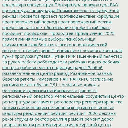
прократура
прокуратруа
Прокуратура
прокуратура ЕАО
прокуратуура
прокураура
Промышленность
пропускной
режим
Просветов
протест
противодействие коррупции
противопожарный период
противопожарный режим
профессиональное_образование
профильный класс
профицит
профсоюзы
Проходцев
Пряма_линия_2025
прямая линия
прямые выборы
психбольница
психиатрическая больница
психоневрологический
интернат
птичий грипп
Птичник
пункт весового контроля
пункт пропуска
путевка
Путин
ПФР
Пшеничный
пьянство
за рулем
работа
работодатели
рабочая неделя
рабочая
поездка
рабочие места
радиация
радон
Разбой
развлекательный центр
развод
Раздольное
размыв
берегов
ракеты
Рамазанов
РАН
РАНХиГС
расписание
расписание автобусов
РДШ
реальные доходы
реанимация
ревизия
региональные финансы
региональный оператор
Региональный сосудистый центр
регистратура
регламент
регоператор
регоператор по тко
режим самоизоляции
резиновая квартира
резиновые
квартиры
рейд
рейинг
рейтинг
рейтинг_2026
реклама
реконструкция
ректор
религия
ремонт
ремонт дорог
реорганизация
реструктуризация
ресурсный центр