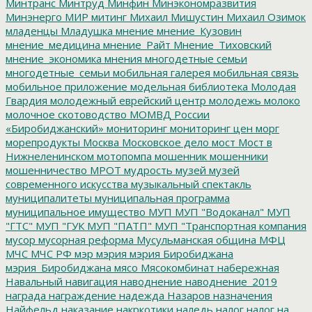
Минтранс
Минтруд
Минфин
Минэкономразвития
Минэнерго
МИР
митинг
Михаил Мишустин
Михаил Озимок
младенцы
Младушка
мнение
мнение_Кузовин
мнение_медицина
мнение_Райт
Мнение_Тиховский
мнение_экономика
мнения
многодетные семьи
многодетные_семьи
мобильная галерея
мобильная связь
мобильное приложение
модельная библиотека
Молодая
Гвардия
молодежный еврейский центр
молодежь
молоко
молочное скотоводство
МОМВД России
«Биробиджанский»
мониторинг
мониторинг цен
морг
морепродукты
Москва
Московское дело
мост
Мост в
Нижнеленинском
мотопомпа
мошенник
мошенники
мошенничество
МРОТ
мудрость
музей
музей
современного искусства
музыкальный спектакль
муниципалитеты
муниципальная программа
муниципальное имущество
МУП
МУП "Водоканал"
МУП
"ГТС"
МУП "ГУК
МУП "ПАТП"
МУП "Транспортная компания
мусор
мусорная реформа
Мусульманская община
МФЦ
МЧС
МЧС РФ
мэр
мэрия
мэрия Биробиджана
мэрия_Биробиджана
мясо
Мясокомбинат
набережная
Навальный
навигация
наводнение
наводнение_2019
награда
награждение
надежда
Назаров
назначения
Найфельд
наказание
накркотики
наледь
налог
налог на