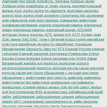
Дмитрий Нестеров
Доблесть_Хингана
Добрые люди
Добрые руки
довыборы_в_Думу
дождь
документальный
фильм
долг
долги
долги по зарплате
долговая нагрузка
долгострои
долгострой
долевое строительство
должники
дом офицеров
дом престарелых
домашние животные
допфинансирование
дороги
дорожная камера
дорожные
знаки
дорожные камеры
дорожный радар
ДОСААФ
дотации
доход
доходы
ДПС
дрова
дтп
ДТП
Дудин
дым
ДЭК
дюкер
ЕАО
ЕАО_тонет
Евгений Коростелев
еврейская
культура
еврейская_мудрость
еврейские традиции
Евровидение
Евросеть
Еврстат
ЕГЭ
Единая Россия
единая
субсидия
Единый заказчик
Екатерина Румянцева
Елена
Басова
Елена Князева
Елена Хахалева
ель
ЕНВД
Ефим
Вепринский
жалоба
жд переезд
железная дорога
железнодорожный переезд
женская кнсультация
женская
консультация
жестокое обращение с детьми
жестокое
обращение с животными
жестокость
живодер
живопись
животноводство
животные
жилищные сертификаты
жилищные условия
жилье
жилье для детей-сирот
жильё
для подтопленцев
ЖКХ
журналистика
Забайкальский край
забег
заболевание
заброшенные здания
заброшенные
земли
ЗАГС
задержание
задолженность
займ
заказник
Ульдура
заказник Ульдуры
закон
Законодательное