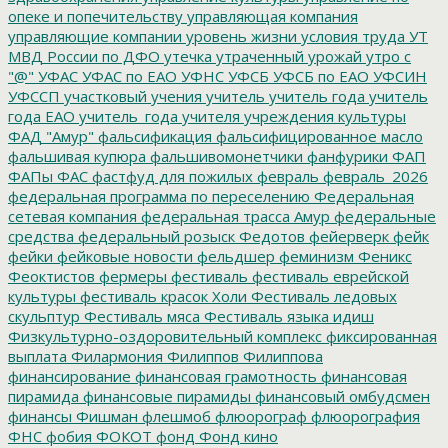
опеке и попечительству
управляющая компания
управляющие компании
уровень жизни
условия труда
УТ
МВД России по ДФО
утечка
утраченный урожай
утро с
"@"
УФАС
УФАС по ЕАО
УФНС
УФСБ
УФСБ по ЕАО
УФСИН
УФССП
участковый
учения
учитель
учитель года
учитель
года ЕАО
учитель_года
учителя
учреждения культуры
ФАД "Амур"
фальсификация
фальсифицированное масло
фальшивая купюра
фальшивомонетчики
фанфурики
ФАП
ФАПы
ФАС
фастфуд для пожилых
февраль
февраль_2026
федеральная программа по переселению
Федеральная
сетевая компания
федеральная трасса Амур
федеральные
средства
федеральный розыск
Федотов
фейерверк
фейк
фейки
фейковые новости
фельдшер
феминизм
Феникс
Феоктистов
фермеры
фестиваль
фестиваль еврейской
культуры
фестиваль красок Холи
Фестиваль ледовых
скульптур
Фестиваль мяса
Фестиваль языка идиш
Физкультурно-оздоровительный комплекс
фиксированная
выплата
Филармония
Филиппов
Филиппова
финансирование
финансовая грамотность
финансовая
пирамида
финансовые пирамиды
финансовый омбудсмен
финансы
Фишман
флешмоб
флюорограф
флюорография
ФНС
фобия
ФОКОТ
фонд
Фонд кино