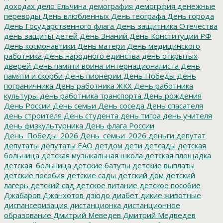
доходах
дело Ельчина
демография
демогрфия
денежные
переводы
День влюбленных
День географа
День города
День Государственного флага
День защитника Отечества
день защиты детей
День Знаний
День Конституции РФ
День космонавтики
День матери
День медицинского
работника
День народного единства
день открытых
дверей
День памяти воина-интернационалиста
День
памяти и скорби
День пионерии
День Победы
День
пограничника
День работника ЖКХ
День работника
культуры
день работника транспорта
День рождения
День России
День семьи
День соседа
День спасателя
день строителя
День студента
день тигра
день учителя
день физкультурника
День флага России
День_Победы_2026
День_семьи_2026
деньги
депутат
депутаты
депутаты ЕАО
детдом
дети
детсады
детская
больница
детская музыкальная школа
детская площадка
детская_больница
детские батуты
детские выплаты
детские пособия
детские сады
детский дом
детский
лагерь
детский сад
детское питание
детское пособие
Джабаров
Джанхотов
дзюдо
диабет
дикие животные
диспансеризация
дистанционка
дистанционное
образование
Дмитрий Меведев
Дмитрий Медведев