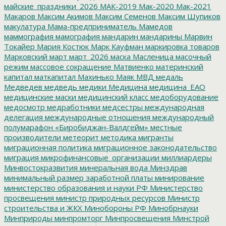
майские_праздники_2026
МАК-2019
Мак-2020
Мак-2021
Макаров
Максим Акимов
Максим Семенов
Максим Шупиков
макулатура
Мама-предприниматель
Мамедов
маммография
мамография
мандарин
мандарины
Марвин
Токайер
Мария Костюк
Марк Кауфман
маркировка товаров
Марковский
март
март_2026
маска
Масленица
масочный
режим
массовое сокращение
Матвиенко
материнский
капитал
маткапитал
Махинько
Маяк
МВД
медаль
Медведев
медведь
медики
Медицина
медицина_ЕАО
медицинские маски
медицинский класс
медоборудование
медосмотр
медработники
медсестры
международная
делегация
международные отношения
международный
полумарафон «Биробиджан-Валдгейм»
местные
производители
метеорит
методика
мигранты
миграционная политика
миграционное законодательство
миграция
микрофинансовые_организации
миллиардеры
Минвостокразвития
минеральная вода
Минздрав
минимальный размер заработной платы
минирование
министерство образования и науки РФ
Министерство
просвещения
министр природных ресурсов
Министр
строительства и ЖКХ
Минобороны РФ
Минобрнауки
Минприроды
минпромторг
Минпросвещения
Минстрой