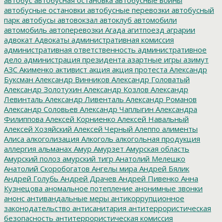
автобусные остановки
автобусные перевозки
автобусный
парк
автобусы
автовокзал
автоклуб
автомобили
автомобиль
автоперевозки
Агада
агитпоезд
аграрии
адвокат
Адвокаты
административная комиссия
административная ответственность
административное
дело
администрация президента
азартные игры
азимут
АЗС
Акименко
активист
акция
акция протеста
Александр
Буксман
Александр Винников
Александр Головатый
Александр Золотухин
Александр Козлов
Александр
Левинталь
Александр Ливенталь
Александр Романов
Александр Соловьев
Александр Чаплыгин
Александра
Филиппова
Алексей Корниенко
Алексей Навальный
Алексей Хозяйский
Алексей Черный
Алеппо
алименты
Алиса
алкоголизация
Алкоголь
алкогольная продукция
аллергия
альманах
Амур
Амурзет
Амурская область
Амурский полоз
амурский тигр
Анатолий Мелешко
Анатолий Скоробогатов
Ангелы мира
Андрей Бялик
Андрей Голубь
Андрей Драчев
Андрей Пивенко
Анна
Кузнецова
аномальное потепление
анонимные звонки
анонс
антивандальные меры
антикоррупционное
законодательство
антисанитария
антитеррористическая
безопасность
антитеррористическая комиссия