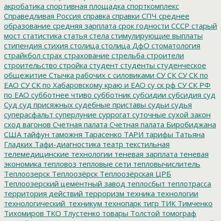
акробатика
спортивная площадка
спорткомплекс
Справедливая Россия
справка
справки
СПЧ
среднее
образование
средняя зарплата
срок годности
СССР
старый
мост
статистика
статья
стела
стимулирующие выплаты
стипендия
стихия
столица
столица ДфО
стоматология
страйкбол
страх
страхование
стрельба
строители
строительство
стройка
студент
студенты
студенческое
общежитие
Стычка рабочих с силовиками
СУ СК
СУ СК по
ЕАО
СУ СК по Хабаровскому краю и ЕАО
су ск рф
СУ СК РФ
по ЕАО
субботнее чтиво
субботник
субсидии
субсидия
суд
Суд
суд присяжных
судебные приставы
судьи
судья
суперасфальт
суперлуние
суррогат
суточные
сухой закон
сход вагонов
Счетная палата
Счетная палата Биробиджана
США
тайфун
таможня
Тарасенко
ТАРИ
тарифы
Татьяна
Гладких
Тафи-диагностика
театр
текстильная
телемедицинские технологии
теневая зарплата
теневая
экономика
тепловоз
тепловые сети
тепловычислитель
Теплоозерск
Теплоозёрск
Теплоозёрская ЦРБ
Теплоозерский цементный завод
теплосбыт
теплотрасса
территория действий
терроризм
техника
технологии
технологический_техникум
технопарк
тигр
ТИК
Тимченко
Тихомиров
ТКО
Тлустенко
товары
Толстой
томограф