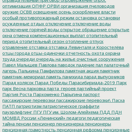
оптимизация
ОПФР
ОРВИ
организация пчеловодов
оружие
ОСВВ
освещение
осень
оскорбление власти
особый противопожарный режим
остановка
остановки
осужденные
отдых
отключение
отключение воды
отключение горячей воды
открытое обращение
открытые
окна
отмена компенсационных выплат
отопительный
период
отопительный сезон
отопление
отпуск
отравление
отставка
отставка Левинталя и Коростелёва
отцы города
отцы-одиночки
отчетность
охота
охрана
труда
очереди
очередь на жилье
очистные сооружения
Павел Малышев
Павлова
паводок
падение
пал
палаточный
лагерь
Палькина
Памфилова
памятная акция
памятник
памятник-мемориал
память
панихида
парад выпускников
Парад колясок
Парад Победы
Парасибириада-2019
Парк
парк Весна
парковка
парта_героев
партийный проект
Партия Роста
Пархоменко
Парыгина
паспорт
пассажирские перевозки
пассажирские перевозки\
Пасха
ПАТП
патриотизм
патриотическое граффити
пауэрлифтинг
ПГУ
ПГУ им. Шолом-Алейхема
ПДД
ПДН
МОМВД России «Ленинский»
педагоги
педагогическая
тайна
пенсии
пенсионер
пенсионерка
пенсионеры
пенсионная грамотность
пенсионная реформа
пенсионные