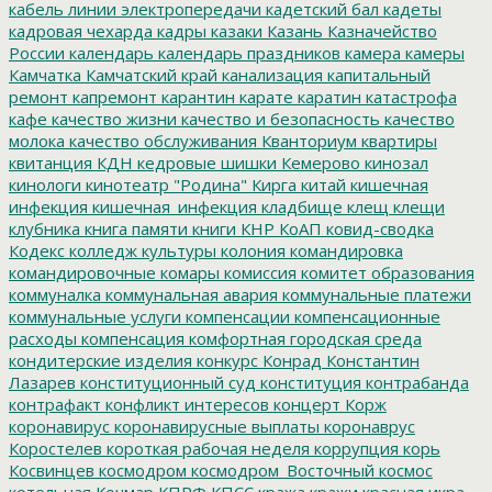
кабель линии электропередачи
кадетский бал
кадеты
кадровая чехарда
кадры
казаки
Казань
Казначейство
России
календарь
календарь праздников
камера
камеры
Камчатка
Камчатский край
канализация
капитальный
ремонт
капремонт
карантин
карате
каратин
катастрофа
кафе
качество жизни
качество и безопасность
качество
молока
качество обслуживания
Кванториум
квартиры
квитанция
КДН
кедровые шишки
Кемерово
кинозал
кинологи
кинотеатр "Родина"
Кирга
китай
кишечная
инфекция
кишечная_инфекция
кладбище
клещ
клещи
клубника
книга памяти
книги
КНР
КоАП
ковид-сводка
Кодекс
колледж культуры
колония
командировка
командировочные
комары
комиссия
комитет образования
коммуналка
коммунальная авария
коммунальные платежи
коммунальные услуги
компенсации
компенсационные
расходы
компенсация
комфортная городская среда
кондитерские изделия
конкурс
Конрад
Константин
Лазарев
конституционный суд
конституция
контрабанда
контрафакт
конфликт интересов
концерт
Корж
коронавирус
коронавирусные выплаты
коронаврус
Коростелев
короткая рабочая неделя
коррупция
корь
Косвинцев
космодром
космодром_Восточный
космос
котельная
Кочмар
КПРФ
КПСС
кража
кражи
красная икра