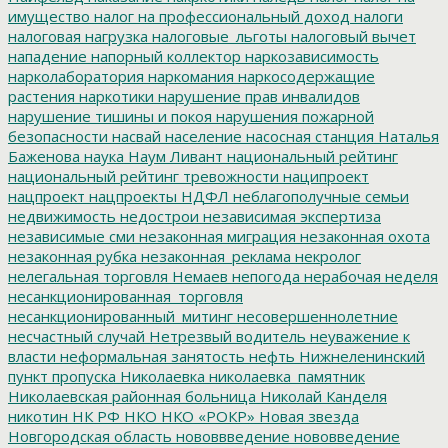
имущество
налог на профессиональный доход
налоги
налоговая нагрузка
налоговые_льготы
налоговый вычет
нападение
напорный коллектор
наркозависимость
нарколаборатория
наркомания
наркосодержащие
растения
наркотики
нарушение прав инвалидов
нарушение тишины и покоя
нарушения пожарной
безопасности
насвай
население
насосная станция
Наталья
Баженова
наука
Наум Ливант
национальный рейтинг
национальный рейтинг тревожности
наципроект
нацпроект
нацпроекты
НДФЛ
неблагополучные семьи
недвижимость
недострои
независимая экспертиза
независимые сми
незаконная миграция
незаконная охота
незаконная рубка
незаконная_реклама
некролог
нелегальная торговля
Немаев
непогода
нерабочая неделя
несанкционированная_торговля
несанкционированный_митинг
несовершеннолетние
несчастный случай
Нетрезвый водитель
неуважение к
власти
неформальная занятость
нефть
Нижнеленинский
пункт пропуска
Николаевка
николаевка_памятник
Николаевская районная больница
Николай Канделя
никотин
НК РФ
НКО
НКО «РОКР»
Новая звезда
Новгородская область
нововвведение
нововведение