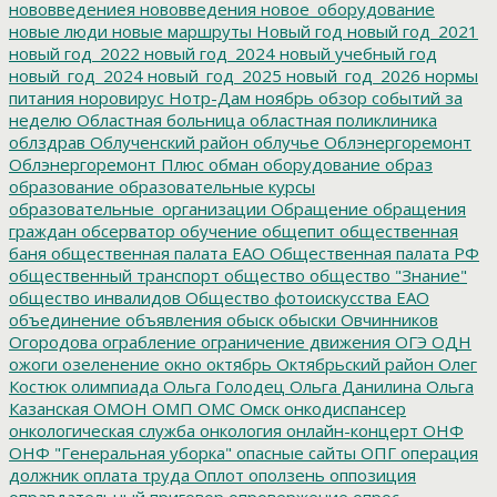
нововведениея
нововведения
новое_оборудование
новые люди
новые маршруты
Новый год
новый год_2021
новый год_2022
новый год_2024
новый учебный год
новый_год_2024
новый_год_2025
новый_год_2026
нормы
питания
норовирус
Нотр-Дам
ноябрь
обзор событий за
неделю
Областная больница
областная поликлиника
облздрав
Облученский район
облучье
Облэнергоремонт
Облэнергоремонт Плюс
обман
оборудование
образ
образование
образовательные курсы
образовательные_организации
Обращение
обращения
граждан
обсерватор
обучение
общепит
общественная
баня
общественная палата ЕАО
Общественная палата РФ
общественный транспорт
общество
общество "Знание"
общество инвалидов
Общество фотоискусства ЕАО
объединение
объявления
обыск
обыски
Овчинников
Огородова
ограбление
ограничение движения
ОГЭ
ОДН
ожоги
озеленение
окно
октябрь
Октябрьский район
Олег
Костюк
олимпиада
Ольга Голодец
Ольга Данилина
Ольга
Казанская
ОМОН
ОМП
ОМС
Омск
онкодиспансер
онкологическая служба
онкология
онлайн-концерт
ОНФ
ОНФ "Генеральная уборка"
опасные сайты
ОПГ
операция
должник
оплата труда
Оплот
оползень
оппозиция
оправдательный приговор
опровержение
опрос