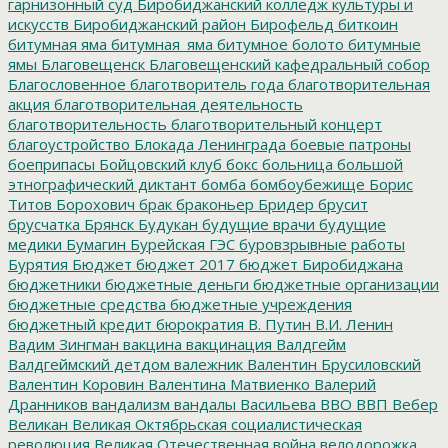
гарнизонный суд
Биробиджанский колледж культуры и
искусств
Биробиджанский район
Бирофельд
биткоин
битумная яма
битумная_яма
битумное болото
битумные
ямы
Благовещенск
Благовещенский кафедральный собор
Благословенное
благотворитель года
благотворительная
акция
благотворительная деятельность
благотворительность
благотворительный концерт
благоустройство
Блокада Ленинграда
боевые патроны
боеприпасы
Бойцовский клуб
бокс
больница
большой
этнографический диктант
бомба
бомбоубежище
Борис
Титов
Борохович
брак
браконьер
Бридер
брусит
брусчатка
Брянск
Будукан
будущие врачи
будущие
медики
Бумагин
Бурейская ГЭС
буровзрывные работы
Бурятия
Бюджет
бюджет 2017
бюджет Биробиджана
бюджетники
бюджетные деньги
бюджетные организации
бюджетные средства
бюджетные учреждения
бюджетный кредит
бюрократия
В. Путин
В.И. Ленин
Вадим Зингман
вакцина
вакцинация
Валдгейм
Валдгеймский детдом
валежник
Валентин Брусиловский
Валентин Коровин
Валентина Матвиенко
Валерий
Дранников
вандализм
вандалы
Васильева
ВВО
ВВП
Вебер
Великан
Великая Октябрьская социалистическая
революция
Великая Отечественная война
велодорожка