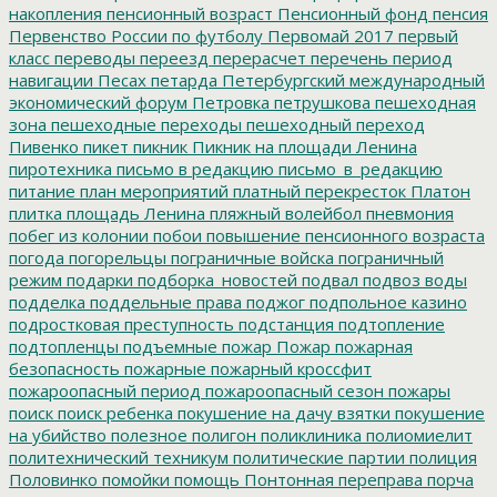
накопления
пенсионный возраст
Пенсионный фонд
пенсия
Первенство России по футболу
Первомай 2017
первый
класс
переводы
переезд
перерасчет
перечень
период
навигации
Песах
петарда
Петербургский международный
экономический форум
Петровка
петрушкова
пешеходная
зона
пешеходные переходы
пешеходный переход
Пивенко
пикет
пикник
Пикник на площади Ленина
пиротехника
письмо в редакцию
письмо_в_редакцию
питание
план мероприятий
платный перекресток
Платон
плитка
площадь Ленина
пляжный волейбол
пневмония
побег из колонии
побои
повышение пенсионного возраста
погода
погорельцы
пограничные войска
пограничный
режим
подарки
подборка_новостей
подвал
подвоз воды
подделка
поддельные права
поджог
подпольное казино
подростковая преступность
подстанция
подтопление
подтопленцы
подъемные
пожар
Пожар
пожарная
безопасность
пожарные
пожарный кроссфит
пожароопасный период
пожароопасный сезон
пожары
поиск
поиск ребенка
покушение на дачу взятки
покушение
на убийство
полезное
полигон
поликлиника
полиомиелит
политехнический техникум
политические партии
полиция
Половинко
помойки
помощь
Понтонная переправа
порча