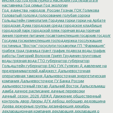
наставника
Год семьи
Год экологии
Год_единства_народов_России
Гознак
ГОК
Голикова
Головатый
гололед
голосование
голубая сорока
Гольдштейн
гомеопатия
Гордума
горки
горки на Арбате
городская Дума
городская среда
городское кладбище
городской парк
городской пляж
горячая вода
горячая
линия
горячее питание
госавтоинспекция
госархив
госдолг
Госдума
госжилинспекция
господдержка
госслужащие
гостиница "Восток"
госуслуги
госхакупки
ГП "Фармация"
грабеж
град
граница
грант
график подвоза воды
график
работы
Григорий Волохов
Грипп
Грудинин
грунтовые
воды
грязная вода
ГТО
губернатор
губернатор
Гольдштейн
губернатор ЕАО
ГУК
Гулягин
Д
давление на
предпринимателей
дайджест
Дальневосточная
оперативная таможня
Дальневосточная энергетическая
компания
Дальневосточное ГУ Банка России
дальневосточный гектар
Дальний Восток
Дальсельмаш
дамба
дачное расписание
дачные перевозки
дачный_сезон_2026
ДВЖД
Движение общественный
контроль
двор
Дворы
ДГК
дебош
дебошир
дедовщина
Деева
дежурные группы
дезинфекция
декабрь
декларационная компания
декларация
декларация о