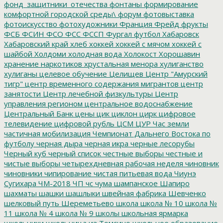
фонд_защитники_отечества
фонтаны
формирование
комфортной городской среды\
форум
фотовыставка
фотоискусство
фотохудожники
Франция
Фрейд
фрукты
ФСБ
ФСИН
ФСО
ФСС
ФССП
Фургал
футбол
Хабаровск
Хабаровский край
хлеб
хоккей
хоккей с мячом
хоккей с
шайбой
Холдоми
холодная вода
Холокост
Хорошавин
хранение наркотиков
хрустальная менора
хулиганство
хулиганы
целевое обучение
Целищев
Центр "Амурский
тигр"
центр временного содержания мигрантов
центр
занятости
Центр лечебной физкультуры
Центр
управления регионом
центральное водоснабжение
Центральный Банк
цены
цик
циклон
цирк
цифровое
телевидение
цифровой рубль
ЦСМ
ЦУР
Час земли
частичная мобилизация
Чемпионат Дальнего Востока по
футболу
черная дыра
черная икра
черные лесорубы
Черный куб
черный список
честные выборы
честные и
чистые выборы
четырехдневная рабочая неделя
чиновник
чиновники
чипирование
чистая питьевая вода
Чиунэ
Сугихара
ЧМ-2018
ЧП
чс
чума
шампанское
Шапиро
шахматы
шашки
шашлыки
швейная фабрика
Шевченко
шелковый путь
Шереметьево
школа
школа № 10
школа №
11
школа № 4
школа № 9
школы
школьная ярмарка
школьники
школьница из Томсино
школьное образование