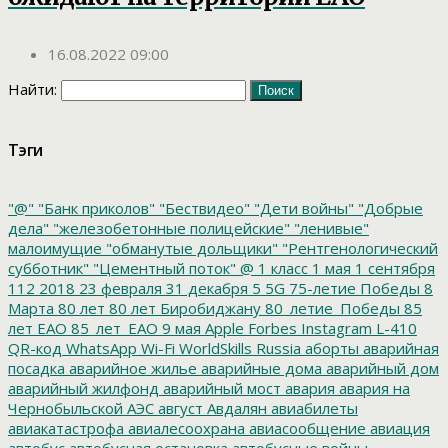
16.08.2022 09:00
Найти:
Тэги
"@"
"Банк приколов"
"Бествидео"
"Дети войны"
"Добрые
дела"
"железобетонные полицейские"
"ленивые"
малоимущие
"обманутые дольщики"
"Рентгенологический
субботник"
"Цементный поток"
@
1 класс
1 мая
1 сентября
112
2018
23 февраля
31 декабря
5
5G
75-летие Победы
8
Марта
80 лет
80 лет Биробиджану
80_летие_Победы
85
лет ЕАО
85_лет_ЕАО
9 мая
Apple
Forbes
Instagram
L-410
QR-код
WhatsApp
Wi-Fi
WorldSkills Russia
аборты
аварийная
посадка
аварийное жилье
аварийные дома
аварийный дом
аварийный жилфонд
аварийный мост
авария
авария на
Чернобыльской АЭС
август
Авдалян
авиабилеты
авиакатастрофа
авиалесоохрана
авиасообщение
авиация
автобус
автобусная остановка
автобусные войны