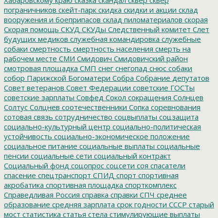
пограничников
скейт-парк
скидка
скидки и акции
склад
вооружения и боеприпасов
склад пиломатериалов
скорая
Скорая помощь
СКУД
СКУДы
Следственный комитет
Слет
будущих медиков
служебная командировка
служебные
собаки
смертность
смертность населения
смерть на
рабочем месте
СМИ
Смидович
Смидовичский район
смотровая площадка
СМП
снег
снегопад
снюс
собаки
собор Парижской Богоматери
Собра
Собрание депутатов
Совет ветеранов
Совет Федерации
советские ГОСТы
советские зарплаты
Совфед
Сокол
сокращения
Солнцев
Солтус
Солцнев
соотечественники
Сопка
соревнования
сотовая связь
сотрудничество
соцвыплаты
соцзащита
социально-культурный центр
социально-политическая
устойчивость
социально-экономическое положение
социальное питание
социальные выплаты
социальные
пенсии
социальные сети
социальный контракт
Социальный фонд
соцопрос
соцсети
соя
спасатели
спасение
спецтранспорт
СПИД
спорт
спортивная
акробатика
спортивная площадка
спорткомплекс
Справедливая Россия
справка
справки
СПЧ
среднее
образование
средняя зарплата
срок годности
СССР
старый
мост
статистика
статья
стела
стимулирующие выплаты