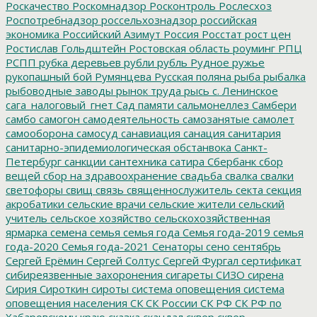
Роскачество
Роскомнадзор
Росконтроль
Рослесхоз
Роспотребнадзор
россельхознадзор
российская
экономика
Российский Азимут
Россия
Росстат
рост цен
Ростислав Гольдштейн
Ростовская область
роуминг
РПЦ
РСПП
рубка деревьев
рубли
рубль
Рудное
ружье
рукопашный бой
Румянцева
Русская поляна
рыба
рыбалка
рыбоводные заводы
рынок труда
рысь
с. Ленинское
сага_налоговый_гнет
Сад памяти
сальмонеллез
Самбери
самбо
самогон
самодеятельность
самозанятые
самолет
самооборона
самосуд
санавиация
санация
санитария
санитарно-эпидемиологическая обстанвока
Санкт-
Петербург
санкции
сантехника
сатира
Сбербанк
сбор
вещей
сбор на здравоохранение
свадьба
свалка
свалки
светофоры
свищ
связь
священнослужитель
секта
секция
акробатики
сельские врачи
сельские жители
сельский
учитель
сельское хозяйство
сельскохозяйственная
ярмарка
семена
семья
семья года
Семья года-2019
семья
года-2020
Семья года-2021
Сенаторы
сено
сентябрь
Сергей Ерёмин
Сергей Солтус
Сергей Фургал
сертификат
сибиреязвенные захоронения
сигареты
СИЗО
сирена
Сирия
Сироткин
сироты
система оповещения
система
оповещения населения
СК
СК России
СК РФ
СК РФ по
Хабаровскому краю
сказка
скандал
сквер
сквер