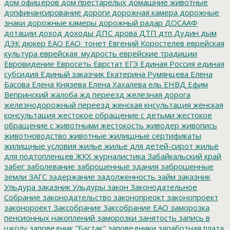
дом офицеров
дом престарелых
домашние животные
допфинансирование
дороги
дорожная камера
дорожные
знаки
дорожные камеры
дорожный радар
ДОСААФ
дотации
доход
доходы
ДПС
дрова
ДТП
дтп
Дудин
дым
ДЭК
дюкер
ЕАО
ЕАО_тонет
Евгений Коростелев
еврейская
культура
еврейская_мудрость
еврейские традиции
Евровидение
Евросеть
Еврстат
ЕГЭ
Единая Россия
единая
субсидия
Единый заказчик
Екатерина Румянцева
Елена
Басова
Елена Князева
Елена Хахалева
ель
ЕНВД
Ефим
Вепринский
жалоба
жд переезд
железная дорога
железнодорожный переезд
женская кнсультация
женская
консультация
жестокое обращение с детьми
жестокое
обращение с животными
жестокость
живодер
живопись
животноводство
животные
жилищные сертификаты
жилищные условия
жилье
жилье для детей-сирот
жильё
для подтопленцев
ЖКХ
журналистика
Забайкальский край
забег
заболевание
заброшенные здания
заброшенные
земли
ЗАГС
задержание
задолженность
займ
заказник
Ульдура
заказник Ульдуры
закон
Законодательное
Собрание
законодательство
законопреокт
законопроект
законороект
Заксобрание
Заксобрание ЕАО
заморозка
пенсионных накоплений
заморозки
занятость
запись в
школу
заповедник "Бастак"
заповедники
заработная плата