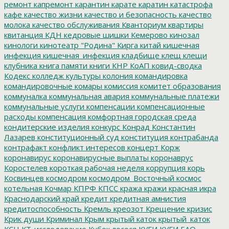
ремонт
капремонт
карантин
карате
каратин
катастрофа
кафе
качество жизни
качество и безопасность
качество
молока
качество обслуживания
Кванториум
квартиры
квитанция
КДН
кедровые шишки
Кемерово
кинозал
кинологи
кинотеатр "Родина"
Кирга
китай
кишечная
инфекция
кишечная_инфекция
кладбище
клещ
клещи
клубника
книга памяти
книги
КНР
КоАП
ковид-сводка
Кодекс
колледж культуры
колония
командировка
командировочные
комары
комиссия
комитет образования
коммуналка
коммунальная авария
коммунальные платежи
коммунальные услуги
компенсации
компенсационные
расходы
компенсация
комфортная городская среда
кондитерские изделия
конкурс
Конрад
Константин
Лазарев
конституционный суд
конституция
контрабанда
контрафакт
конфликт интересов
концерт
Корж
коронавирус
коронавирусные выплаты
коронаврус
Коростелев
короткая рабочая неделя
коррупция
корь
Косвинцев
космодром
космодром_Восточный
космос
котельная
Кочмар
КПРФ
КПСС
кража
кражи
красная икра
Краснодарский край
кредит
кредитная амнистия
кредитоспособность
Кремль
креозот
Крещение
кризис
Крик души
Криминал
Крым
крытый каток
крытый_каток
КСН
КТ-исследование
Кубок лосося
КУГИ
КУГИ ЕАО