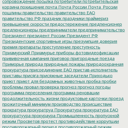
сопровождение
посылка
потребители
потребительская
корзина
похищение
почта
Почта России
Почта_России
пошлины
правительство
правительство ЕАО
правительство РФ
праздник
праздники
праймериз
превышение скорости
предостережение
предпенсионер
предпенсионеры
предприниматели
предпринимательство
Президент
президент России
Президент РФ
Президентские спортивные игры
презумпция доверия
премия
препараты
преступление
преступность
Приамурский
Приамурье
приборы фотовидеофиксации
прививочная кампания
приговор
пригородные поезда
Приморье
природа
природные пожары
природоохранная
прокуратура
присоединение ЕАО
пристав-исполнитель
приставы
присяга
присяжные заседатели
Приходько
приют
приют для бездомных животных
пробка
пробки
проблемы
провал
проверка
прогноз
прогноз погоды
программа переселения
программа реновации
продолжительность жизни
продуктовые карточки
проезд
прожиточный минимум
производство
происшествие
прократура
прокуратруа
Прокуратура
прокуратура ЕАО
прокуратуура
прокураура
Промышленность
пропускной
режим
Просветов
протест
противодействие коррупции
противопожарный период
противопожарный режим