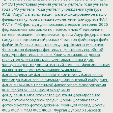
УФССП
участковый
учения
учитель
учитель года
учитель
года ЕАО
учитель_года
учителя
учреждения культуры
ФАД "Амур"
фальсификация
фальсифицированное масло
фальшивая купюра
фальшивомонетчики
фанфурики
ФАП
ФАПы
ФАС
фастфуд для пожилых
февраль
февраль_2026
федеральная программа по переселению
Федеральная
сетевая компания
федеральная трасса Амур
федеральные
средства
федеральный розыск
Федотов
фейерверк
фейк
фейки
фейковые новости
фельдшер
феминизм
Феникс
Феоктистов
фермеры
фестиваль
фестиваль еврейской
культуры
фестиваль красок Холи
Фестиваль ледовых
скульптур
Фестиваль мяса
Фестиваль языка идиш
Физкультурно-оздоровительный комплекс
фиксированная
выплата
Филармония
Филиппов
Филиппова
финансирование
финансовая грамотность
финансовая
пирамида
финансовые пирамиды
финансовый омбудсмен
финансы
Фишман
флешмоб
флюорограф
флюорография
ФНС
фобия
ФОКОТ
фонд
Фонд кино
фонд_защитники_отечества
фонтаны
формирование
комфортной городской среды\
форум
фотовыставка
фотоискусство
фотохудожники
Франция
Фрейд
фрукты
ФСБ
ФСИН
ФСО
ФСС
ФССП
Фургал
футбол
Хабаровск