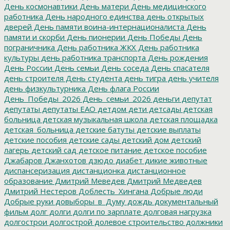
День космонавтики
День матери
День медицинского
работника
День народного единства
день открытых
дверей
День памяти воина-интернационалиста
День
памяти и скорби
День пионерии
День Победы
День
пограничника
День работника ЖКХ
День работника
культуры
день работника транспорта
День рождения
День России
День семьи
День соседа
День спасателя
день строителя
День студента
день тигра
день учителя
день физкультурника
День флага России
День_Победы_2026
День_семьи_2026
деньги
депутат
депутаты
депутаты ЕАО
детдом
дети
детсады
детская
больница
детская музыкальная школа
детская площадка
детская_больница
детские батуты
детские выплаты
детские пособия
детские сады
детский дом
детский
лагерь
детский сад
детское питание
детское пособие
Джабаров
Джанхотов
дзюдо
диабет
дикие животные
диспансеризация
дистанционка
дистанционное
образование
Дмитрий Меведев
Дмитрий Медведев
Дмитрий Нестеров
Доблесть_Хингана
Добрые люди
Добрые руки
довыборы_в_Думу
дождь
документальный
фильм
долг
долги
долги по зарплате
долговая нагрузка
долгострои
долгострой
долевое строительство
должники