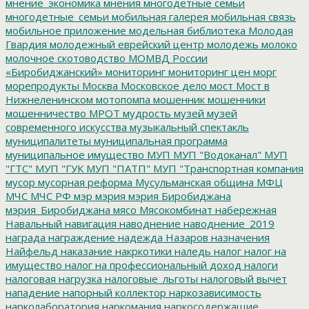
мнение_экономика
мнения
многодетные семьи
многодетные_семьи
мобильная галерея
мобильная связь
мобильное приложение
модельная библиотека
Молодая
Гвардия
молодежный еврейский центр
молодежь
молоко
молочное скотоводство
МОМВД России
«Биробиджанский»
мониторинг
мониторинг цен
морг
морепродукты
Москва
Московское дело
мост
Мост в
Нижнеленинском
мотопомпа
мошенник
мошенники
мошенничество
МРОТ
мудрость
музей
музей
современного искусства
музыкальный спектакль
муниципалитеты
муниципальная программа
муниципальное имущество
МУП
МУП "Водоканал"
МУП
"ГТС"
МУП "ГУК
МУП "ПАТП"
МУП "Транспортная компания
мусор
мусорная реформа
Мусульманская община
МФЦ
МЧС
МЧС РФ
мэр
мэрия
мэрия Биробиджана
мэрия_Биробиджана
мясо
Мясокомбинат
набережная
Навальный
навигация
наводнение
наводнение_2019
награда
награждение
надежда
Назаров
назначения
Найфельд
наказание
накркотики
наледь
налог
налог на
имущество
налог на профессиональный доход
налоги
налоговая нагрузка
налоговые_льготы
налоговый вычет
нападение
напорный коллектор
наркозависимость
нарколаборатория
наркомания
наркосодержащие