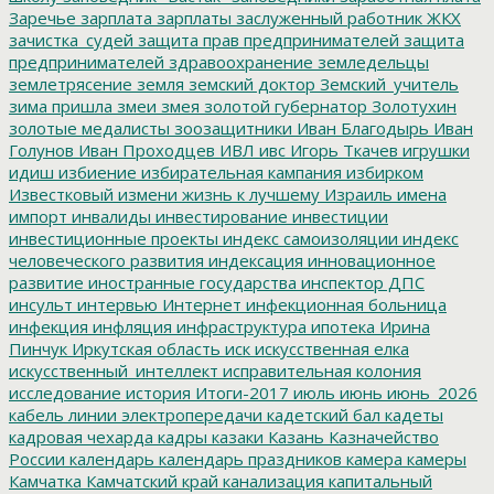
Заречье
зарплата
зарплаты
заслуженный работник ЖКХ
зачистка_судей
защита прав предпринимателей
защита
предпринимателей
здравоохранение
земледельцы
землетрясение
земля
земский доктор
Земский_учитель
зима пришла
змеи
змея
золотой губернатор
Золотухин
золотые медалисты
зоозащитники
Иван Благодырь
Иван
Голунов
Иван Проходцев
ИВЛ
ивс
Игорь Ткачев
игрушки
идиш
избиение
избирательная кампания
избирком
Известковый
измени жизнь к лучшему
Израиль
имена
импорт
инвалиды
инвестирование
инвестиции
инвестиционные проекты
индекс самоизоляции
индекс
человеческого развития
индексация
инновационное
развитие
иностранные государства
инспектор ДПС
инсульт
интервью
Интернет
инфекционная больница
инфекция
инфляция
инфраструктура
ипотека
Ирина
Пинчук
Иркутская область
иск
искусственная елка
искусственный_интеллект
исправительная колония
исследование
история
Итоги-2017
июль
июнь
июнь_2026
кабель линии электропередачи
кадетский бал
кадеты
кадровая чехарда
кадры
казаки
Казань
Казначейство
России
календарь
календарь праздников
камера
камеры
Камчатка
Камчатский край
канализация
капитальный