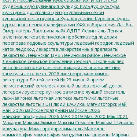
Кудесник
кудо
кулинария
Кульдкр
Кульдур
культура
культурно досуговый центр
купальный сезон
купальный_сезон
купюры
Кураж
курение
Куренков
курсы
курсы повышения квалификации
КФХ
лаборатория
Лаг ба-
Омер
лагерь
Лагошина
лайк
ЛДПР
Левинталь
Легкая
атлетика
легкоатлетическая пробежка
лед
ледовая
переправа
ледовые скульптуры
ледовый городок
ледовый
каток
ледоход
лекарства
лекарственные препараты
лекарство
Ленинская ЦРБ
Ленинский район
Ленинское
Ленинское сельское поселение
Леонид Школьник
лес
леса
лесной пожар
лесные пожары
лесопилка
летние
каникулы
лето
лето_2026
лжетерроризм
лимон
литература
Лицей
лицей № 23
личный прием
логистический комплеск
ложный вызов
ложный донос
лотерея
лоукостер
лунное затмение
лучший спасатель
лыжная гонка
льготная ипотека
льготники
льготные
лекарства
льготы
ЛЭП
люди ЕАО
люк
Магнитогорск
май
май_2026
майские праздники
майские_2026
майские_праздники_2026
МАК-2019
Мак-2020
Мак-2021
Макаров
Максим Акимов
Максим Семенов
Максим Шупиков
макулатура
Мама-предприниматель
Мамедов
маммография
мамография
мандарин
мандарины
Марвин