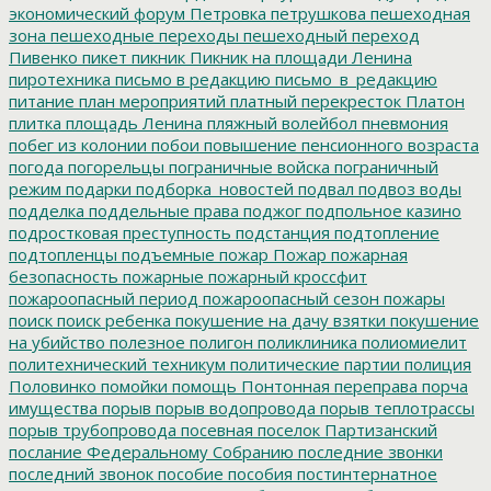
экономический форум
Петровка
петрушкова
пешеходная
зона
пешеходные переходы
пешеходный переход
Пивенко
пикет
пикник
Пикник на площади Ленина
пиротехника
письмо в редакцию
письмо_в_редакцию
питание
план мероприятий
платный перекресток
Платон
плитка
площадь Ленина
пляжный волейбол
пневмония
побег из колонии
побои
повышение пенсионного возраста
погода
погорельцы
пограничные войска
пограничный
режим
подарки
подборка_новостей
подвал
подвоз воды
подделка
поддельные права
поджог
подпольное казино
подростковая преступность
подстанция
подтопление
подтопленцы
подъемные
пожар
Пожар
пожарная
безопасность
пожарные
пожарный кроссфит
пожароопасный период
пожароопасный сезон
пожары
поиск
поиск ребенка
покушение на дачу взятки
покушение
на убийство
полезное
полигон
поликлиника
полиомиелит
политехнический техникум
политические партии
полиция
Половинко
помойки
помощь
Понтонная переправа
порча
имущества
порыв
порыв водопровода
порыв теплотрассы
порыв трубопровода
посевная
поселок Партизанский
послание Федеральному Собранию
последние звонки
последний звонок
пособие
пособия
постинтернатное