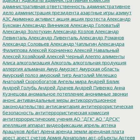
административная ответственность
административное
дело
администрация президента
азартные игры
азимут
АЗС
Акименко
активист
акция
акция протеста
Александр
Буксман
Александр Винников
Александр Головатый
Александр Золотухин
Александр Козлов
Александр
Левинталь
Александр Ливенталь
Александр Романов
Александр Соловьев
Александр Чаплыгин
Александра
Филиппова
Алексей Корниенко
Алексей Навальный
Алексей Хозяйский
Алексей Черный
Алеппо
алименты
Алиса
алкоголизация
Алкоголь
алкогольная продукция
аллергия
альманах
Амур
Амурзет
Амурская область
Амурский полоз
амурский тигр
Анатолий Мелешко
Анатолий Скоробогатов
Ангелы мира
Андрей Бялик
Андрей Голубь
Андрей Драчев
Андрей Пивенко
Анна
Кузнецова
аномальное потепление
анонимные звонки
анонс
антивандальные меры
антикоррупционное
законодательство
антисанитария
антитеррористическая
безопасность
антитеррористическая комиссия
антитеррористические учения
АО "ДГК"
АО "ДРСК"
апелляция
аппарат видеофиксации
апрель
аптека
Арашуков
Арбат
Арена
аренда земли
арендная плата
арест
арест счетов
Армия
Арнаполин
арт-объекты
Артеев