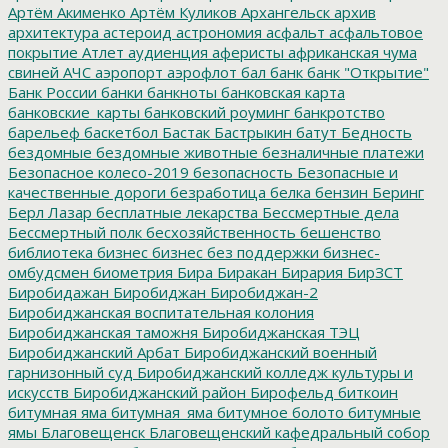
Артём Акименко
Артём Куликов
Архангельск
архив
архитектура
астероид
астрономия
асфальт
асфальтовое
покрытие
Атлет
аудиенция
аферисты
африканская чума
свиней
АЧС
аэропорт
аэрофлот
бал
банк
банк "Открытие"
Банк России
банки
банкноты
банковская карта
банковские_карты
банковский роуминг
банкротство
барельеф
баскетбол
Бастак
Бастрыкин
батут
Бедность
бездомные
бездомные животные
безналичные платежи
Безопасное колесо-2019
безопасность
Безопасные и
качественные дороги
безработица
белка
бензин
Беринг
Берл Лазар
бесплатные лекарства
Бессмертные дела
Бессмертный полк
бесхозяйственность
бешенство
библиотека
бизнес
бизнес без поддержки
бизнес-
омбудсмен
биометрия
Бира
Биракан
Бирария
БирЗСТ
Биробидажан
Биробиджан
Биробиджан-2
Биробиджанская воспитательная колония
Биробиджанская таможня
Биробиджанская ТЭЦ
Биробиджанский Арбат
Биробиджанский военный
гарнизонный суд
Биробиджанский колледж культуры и
искусств
Биробиджанский район
Бирофельд
биткоин
битумная яма
битумная_яма
битумное болото
битумные
ямы
Благовещенск
Благовещенский кафедральный собор