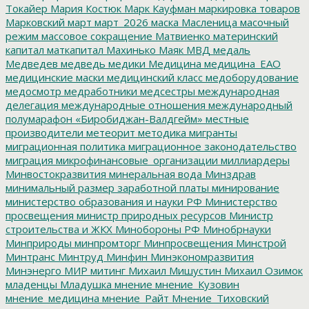
Токайер
Мария Костюк
Марк Кауфман
маркировка товаров
Марковский
март
март_2026
маска
Масленица
масочный
режим
массовое сокращение
Матвиенко
материнский
капитал
маткапитал
Махинько
Маяк
МВД
медаль
Медведев
медведь
медики
Медицина
медицина_ЕАО
медицинские маски
медицинский класс
медоборудование
медосмотр
медработники
медсестры
международная
делегация
международные отношения
международный
полумарафон «Биробиджан-Валдгейм»
местные
производители
метеорит
методика
мигранты
миграционная политика
миграционное законодательство
миграция
микрофинансовые_организации
миллиардеры
Минвостокразвития
минеральная вода
Минздрав
минимальный размер заработной платы
минирование
министерство образования и науки РФ
Министерство
просвещения
министр природных ресурсов
Министр
строительства и ЖКХ
Минобороны РФ
Минобрнауки
Минприроды
минпромторг
Минпросвещения
Минстрой
Минтранс
Минтруд
Минфин
Минэкономразвития
Минэнерго
МИР
митинг
Михаил Мишустин
Михаил Озимок
младенцы
Младушка
мнение
мнение_Кузовин
мнение_медицина
мнение_Райт
Мнение_Тиховский