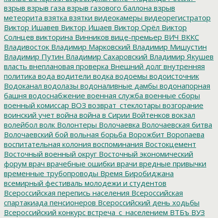
взрыв
взрыв газа
взрыв газового баллона
взрыв
метеорита
взятка
взятки
видеокамеры
видеорегистратор
Виктор Ишавев
Виктор Ишаев
Виктор Орёл
Виктор
Солнцев
викторина
Винников
вице-премьер
ВИЧ
ВККС
Владивосток
Владимир Марковский
Владимир Мишустин
Владимир Путин
Владимир Сахаровский
Владимир Якушев
власть
внеплановая проверка
Внешний долг
внутренняя
политика
вода
водители
водка
водоемы
водоисточник
Водоканал
водолазы
водоналивные дамбы
водонапорная
башня
водоснабжение
военная служба
военные сборы
военный комиссар
ВОЗ
возврат_стеклотары
возгорание
воинский учет
война
война в Сирии
Войтенков
вокзал
волейбол
волк
Волонтеры
Волочаевка
Волочаевская битва
Волочаевский бой
вольная борьба
Ворожбит
Воропаева
воспитательная колония
воспоминания
Востокцемент
Восточный военный округ
Восточный экономический
форум
врач
врачебные ошибки
врачи
вредные привычки
временные трубопроводы
Время Биробиджана
всемирный фестиваль молодежи и студентов
Всероссийская перепись населения
Всероссийская
спартакиада пенсионеров
Всероссийский день ходьбы
Всероссийский конкурс
встреча_с_населением
ВТБъ
ВУЗ