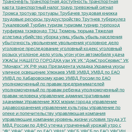
Транснефть
транспортная доступность
транспортная
карта
транспортный налог
траур
тревожный сигнал
Тромса
тротуар
тротуары
Трубачев
трудовая книжка
трудовые ресурсы
трудоустройство
Трутнев
туберкулез
Тукалевский
Турбин
туризм
туризмм
турнир
турпоход
турфирма
тхэквондо
ТЭЦ
Тюмень
тюрьма
Тяжелая
атлетика
убийство
уборка улиц
убыль
убыль населения
убыточность
увольнение
увольнения
уголовное дело
уголовное преследование
уголовный кодекс
уголовный
розыск
уголоное дело
уголь
угон
угон автомобиля
удача
УЖАСЫ НАШЕГО ГОРОДКА
узи
УК
УК "ДомСтроСервис"
УК
"Монарх"
УК РФ
указ Президента
укладка
Украина
укусы
уличное освещение
Улюкаев
УМВ
УМВД
УМВД по ЕАО
УМВД по Хабаровскому краю
УМВД России по ЕАО
уполномоченный по правам предпринимателей
уполномоченный по правам ребенка
уполномоченный по
правам человека
управление административными
зданиями
Управление ЖКХ мэрии города
управление
здравоохранения
управление культуры
управление по
опеке и попечительству
управляющая компания
управляющие компании
уровень жизни
условия труда
УТ
МВД России по ДФО
утечка
утраченный урожай
утро с
"@"
УФАС
УФАС по ЕАО
УФНС
УФСБ
УФСБ по ЕАО
УФСИН