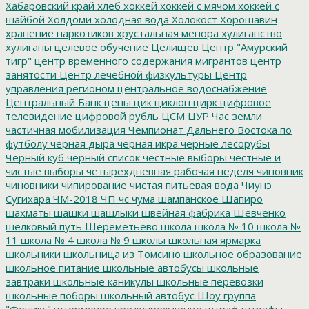
Хабаровский край
хлеб
хоккей
хоккей с мячом
хоккей с
шайбой
Холдоми
холодная вода
Холокост
Хорошавин
хранение наркотиков
хрустальная менора
хулиганство
хулиганы
целевое обучение
Целищев
Центр "Амурский
тигр"
центр временного содержания мигрантов
центр
занятости
Центр лечебной физкультуры
Центр
управления регионом
центральное водоснабжение
Центральный Банк
цены
цик
циклон
цирк
цифровое
телевидение
цифровой рубль
ЦСМ
ЦУР
Час земли
частичная мобилизация
Чемпионат Дальнего Востока по
футболу
черная дыра
черная икра
черные лесорубы
Черный куб
черный список
честные выборы
честные и
чистые выборы
четырехдневная рабочая неделя
чиновник
чиновники
чипирование
чистая питьевая вода
Чиунэ
Сугихара
ЧМ-2018
ЧП
чс
чума
шампанское
Шапиро
шахматы
шашки
шашлыки
швейная фабрика
Шевченко
шелковый путь
Шереметьево
школа
школа № 10
школа №
11
школа № 4
школа № 9
школы
школьная ярмарка
школьники
школьница из Томсино
школьное образование
школьное питание
школьные автобусы
школьные
завтраки
школьные каникулы
школьные перевозки
школьные поборы
школьный автобус
Шоу группа
"Феникс"
штормовое предупреждение
штраф
штрафы