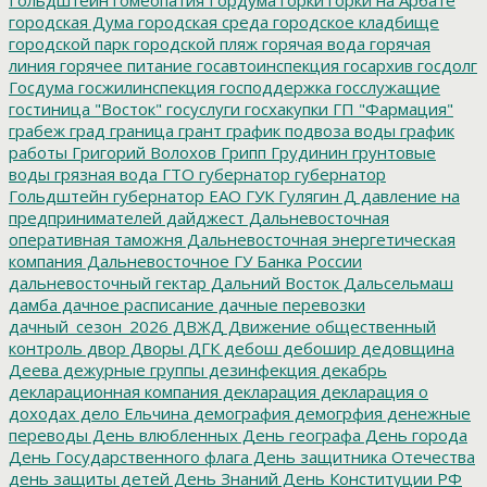
городская Дума
городская среда
городское кладбище
городской парк
городской пляж
горячая вода
горячая
линия
горячее питание
госавтоинспекция
госархив
госдолг
Госдума
госжилинспекция
господдержка
госслужащие
гостиница "Восток"
госуслуги
госхакупки
ГП "Фармация"
грабеж
град
граница
грант
график подвоза воды
график
работы
Григорий Волохов
Грипп
Грудинин
грунтовые
воды
грязная вода
ГТО
губернатор
губернатор
Гольдштейн
губернатор ЕАО
ГУК
Гулягин
Д
давление на
предпринимателей
дайджест
Дальневосточная
оперативная таможня
Дальневосточная энергетическая
компания
Дальневосточное ГУ Банка России
дальневосточный гектар
Дальний Восток
Дальсельмаш
дамба
дачное расписание
дачные перевозки
дачный_сезон_2026
ДВЖД
Движение общественный
контроль
двор
Дворы
ДГК
дебош
дебошир
дедовщина
Деева
дежурные группы
дезинфекция
декабрь
декларационная компания
декларация
декларация о
доходах
дело Ельчина
демография
демогрфия
денежные
переводы
День влюбленных
День географа
День города
День Государственного флага
День защитника Отечества
день защиты детей
День Знаний
День Конституции РФ