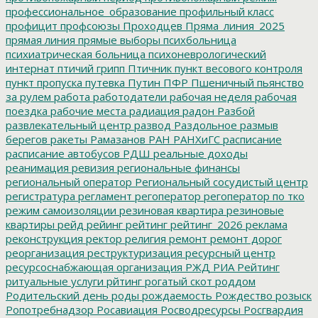
профессиональное_образование
профильный класс
профицит
профсоюзы
Проходцев
Пряма_линия_2025
прямая линия
прямые выборы
психбольница
психиатрическая больница
психоневрологический
интернат
птичий грипп
Птичник
пункт весового контроля
пункт пропуска
путевка
Путин
ПФР
Пшеничный
пьянство
за рулем
работа
работодатели
рабочая неделя
рабочая
поездка
рабочие места
радиация
радон
Разбой
развлекательный центр
развод
Раздольное
размыв
берегов
ракеты
Рамазанов
РАН
РАНХиГС
расписание
расписание автобусов
РДШ
реальные доходы
реанимация
ревизия
региональные финансы
региональный оператор
Региональный сосудистый центр
регистратура
регламент
регоператор
регоператор по тко
режим самоизоляции
резиновая квартира
резиновые
квартиры
рейд
рейинг
рейтинг
рейтинг_2026
реклама
реконструкция
ректор
религия
ремонт
ремонт дорог
реорганизация
реструктуризация
ресурсный центр
ресурсоснабжающая организация
РЖД
РИА Рейтинг
ритуальные услуги
рйтинг
рогатый скот
роддом
Родительский день
роды
рождаемость
Рождество
розыск
Ропотребнадзор
Росавиация
Росводресурсы
Росгвардия