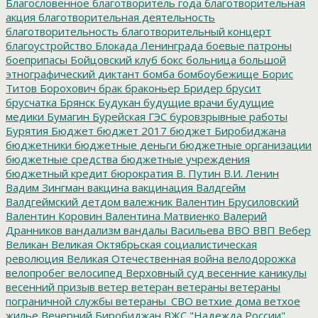
Благословенное
благотворитель года
благотворительная
акция
благотворительная деятельность
благотворительность
благотворительный концерт
благоустройство
Блокада Ленинграда
боевые патроны
боеприпасы
Бойцовский клуб
бокс
больница
большой
этнографический диктант
бомба
бомбоубежище
Борис
Титов
Борохович
брак
браконьер
Бридер
брусит
брусчатка
Брянск
Будукан
будущие врачи
будущие
медики
Бумагин
Бурейская ГЭС
буровзрывные работы
Бурятия
Бюджет
бюджет 2017
бюджет Биробиджана
бюджетники
бюджетные деньги
бюджетные организации
бюджетные средства
бюджетные учреждения
бюджетный кредит
бюрократия
В. Путин
В.И. Ленин
Вадим Зингман
вакцина
вакцинация
Валдгейм
Валдгеймский детдом
валежник
Валентин Брусиловский
Валентин Коровин
Валентина Матвиенко
Валерий
Дранников
вандализм
вандалы
Васильева
ВВО
ВВП
Вебер
Великан
Великая Октябрьская социалистическая
революция
Великая Отечественная война
велодорожка
велопробег
велосипед
Верховный суд
весенние каникулы
весенний призыв
ветер
ветеран
ветераны
ветераны
пограничной службы
ветераны_СВО
ветхие дома
ветхое
жилье
Вечерний Биробиджан
ВЖС "Надежда России"