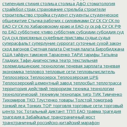
стипендия
стихия
столица
столица ДфО
стоматология
страйкбол
страх
страхование
стрельба
строители
строительство
стройка
студент
студенты
студенческое
общежитие
Стычка рабочих с силовиками
СУ СК
СУ СК по
ЕАО
СУ СК по Хабаровскому краю и ЕАО
су ск рф
СУ СК РФ
по ЕАО
субботнее чтиво
субботник
субсидии
субсидия
суд
Суд
суд присяжных
судебные приставы
судьи
судья
суперасфальт
суперлуние
суррогат
суточные
сухой закон
сход вагонов
Счетная палата
Счетная палата Биробиджана
США
тайфун
таможня
Тарасенко
ТАРИ
тарифы
Татьяна
Гладких
Тафи-диагностика
театр
текстильная
телемедицинские технологии
теневая зарплата
теневая
экономика
тепловоз
тепловые сети
тепловычислитель
Теплоозёрск
Теплоозерск
Теплоозёрская ЦРБ
Теплоозерский цементный завод
теплосбыт
теплотрасса
территория действий
терроризм
техника
технологии
технологический_техникум
технопарк
тигр
ТИК
Тимченко
Тихомиров
ТКО
Тлустенко
товары
Толстой
томограф
тонкий лед
Тонких
ТОР
торговля
торговые сети
торговый
центр
тос
Тотальный диктант
ТПП ЕАО
травма
трагедия
трагедия в Забайкалье
трансграничный мост
трансграничный российско-китайский марафон