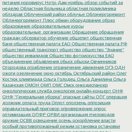
питания
норовирус
Нотр-Дам
ноябрь
обзор событий за
неделю
Областная больница
областная поликлиника
облздрав
Облученский район
облучье
Облэнергоремонт
Облэнергоремонт Плюс
обман
оборудование
образ
образование
образовательные курсы
образовательные_организации
Обращение
обращения
граждан
обсерватор
обучение
общепит
общественная
баня
общественная палата ЕАО
Общественная палата РФ
общественный транспорт
общество
общество "Знание"
общество инвалидов
Общество фотоискусства ЕАО
объединение
объявления
обыск
обыски
Овчинников
Огородова
ограбление
ограничение движения
ОГЭ
ОДН
ожоги
озеленение
окно
октябрь
Октябрьский район
Олег
Костюк
олимпиада
Ольга Голодец
Ольга Данилина
Ольга
Казанская
ОМОН
ОМП
ОМС
Омск
онкодиспансер
онкологическая служба
онкология
онлайн-концерт
ОНФ
ОНФ "Генеральная уборка"
опасные сайты
ОПГ
операция
должник
оплата труда
Оплот
оползень
оппозиция
оправдательный приговор
опровержение
опрос
оптимизация
ОПФР
ОРВИ
организация пчеловодов
оружие
ОСВВ
освещение
осень
оскорбление власти
особый противопожарный режим
остановка
остановки
осужденные
отдых
отключение
отключение воды