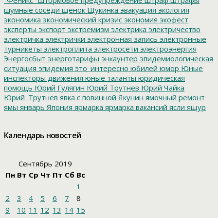
шумные соседи
щенок
Щукинка
эвакуация
экология
экономика
экономический кризис
экономия
экофест
эксперты
экспорт
экстремизм
электрика
электричество
электричка
электрички
электронная запись
электронные
турникеты
электроплита
электросети
электроэнергия
Энергосбыт
энерготарифы
энкаунтер
эпидемиологическая
ситуация
эпидемия
это_интересно
юбилей
юмор
Юные
инспекторы движения
юные таланты
юридическая
помощь
Юрий Гулягин
Юрий Трутнев
Юрий Чайка
Юрий_Трутнев
явка с повинной
Якунин
ямочный ремонт
ямы
январь
Япония
ярмарка
ярмарка вакансий
ясли
ящур
Календарь новостей
Сентябрь 2019
Пн
Вт
Ср
Чт
Пт
Сб
Вс
1
2
3
4
5
6
7
8
9
10
11
12
13
14
15