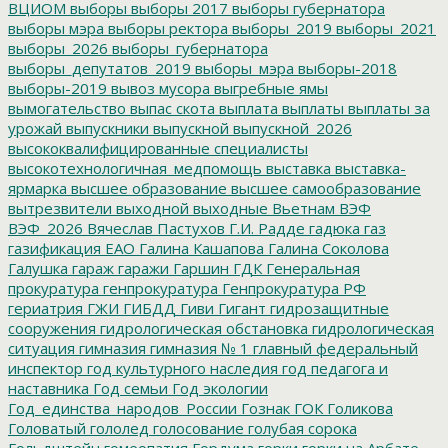
ВЦИОМ
выборы
выборы 2017
выборы губернатора
выборы мэра
выборы ректора
выборы_2019
выборы_2021
выборы_2026
выборы_губернатора
выборы_депутатов_2019
выборы_мэра
выборы-2018
выборы-2019
вывоз мусора
выгребные ямы
вымогательство
выпас скота
выплата
выплаты
выплаты за
урожай
выпускники
выпускной
выпускной_2026
высококвалифицированные специалисты
высокотехнологичная_медпомощь
выставка
выставка-
ярмарка
высшее образование
высшее самообразование
вытрезвители
выходной
выходные
Вьетнам
ВЭФ
ВЭФ_2026
Вячеслав Пастухов
Г.И. Радде
гадюка
газ
газификация ЕАО
Галина Кашапова
Галина Соколова
Галушка
гараж
гаражи
Гаршин
ГДК
Генеральная
прокуратура
генпрокуратура
Генпрокуратура РФ
гериатрия
ГЖИ
ГИБДД
Гиви
Гигант
гидрозащитные
сооружения
гидрологическая обстановка
гидрологическая
ситуация
гимназия
гимназия № 1
главный федеральный
инспектор
год культурного наследия
год педагога и
наставника
Год семьи
Год экологии
Год_единства_народов_России
Гознак
ГОК
Голикова
Головатый
гололед
голосование
голубая сорока
Гольдштейн
гомеопатия
Гордума
горки
горки на Арбате