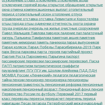
отключение горячей воды
открытое обращение
открытые
окна
отмена компенсационных выплат
отопительный
период
отопительный сезон
отопление
отпуск
отравление
отставка
отставка Левинталя и Коростелёва
отцы города
отцы-одиночки
отчетность
охота
охрана
труда
очереди
очередь на жилье
очистные сооружения
Павел Малышев
Павлова
паводок
падение
пал
палаточный
лагерь
Палькина
Памфилова
памятная акция
памятник
памятник-мемориал
память
панихида
парад выпускников
Парад колясок
Парад Победы
Парасибириада-2019
Парк
парк Весна
парковка
парта_героев
партийный проект
Партия Роста
Пархоменко
Парыгина
паспорт
пассажирские перевозки
пассажирские перевозки\
Пасха
ПАТП
патриотизм
патриотическое граффити
пауэрлифтинг
ПГУ
ПГУ им. Шолом-Алейхема
ПДД
ПДН
МОМВД России «Ленинский»
педагоги
педагогическая
тайна
пенсии
пенсионер
пенсионерка
пенсионеры
пенсионная грамотность
пенсионная реформа
пенсионные
накопления
пенсионный возраст
Пенсионный фонд
пенсия
Первенство России по футболу
Первомай 2017
первый
класс
переводы
переезд
перерасчет
перечень
период
навигации
Песах
петарда
Петербургский международный