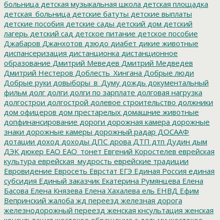
больница
детская музыкальная школа
детская площадка
детская_больница
детские батуты
детские выплаты
детские пособия
детские сады
детский дом
детский
лагерь
детский сад
детское питание
детское пособие
Джабаров
Джанхотов
дзюдо
диабет
дикие животные
диспансеризация
дистанционка
дистанционное
образование
Дмитрий Меведев
Дмитрий Медведев
Дмитрий Нестеров
Доблесть_Хингана
Добрые люди
Добрые руки
довыборы_в_Думу
дождь
документальный
фильм
долг
долги
долги по зарплате
долговая нагрузка
долгострои
долгострой
долевое строительство
должники
дом офицеров
дом престарелых
домашние животные
допфинансирование
дороги
дорожная камера
дорожные
знаки
дорожные камеры
дорожный радар
ДОСААФ
дотации
доход
доходы
ДПС
дрова
ДТП
дтп
Дудин
дым
ДЭК
дюкер
ЕАО
ЕАО_тонет
Евгений Коростелев
еврейская
культура
еврейская_мудрость
еврейские традиции
Евровидение
Евросеть
Еврстат
ЕГЭ
Единая Россия
единая
субсидия
Единый заказчик
Екатерина Румянцева
Елена
Басова
Елена Князева
Елена Хахалева
ель
ЕНВД
Ефим
Вепринский
жалоба
жд переезд
железная дорога
железнодорожный переезд
женская кнсультация
женская
консультация
жестокое обращение с детьми
жестокое