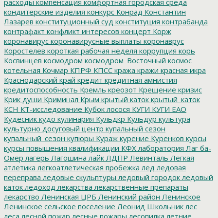
расходы
компенсация
комфортная городская среда
кондитерские изделия
конкурс
Конрад
Константин
Лазарев
конституционный суд
конституция
контрабанда
контрафакт
конфликт интересов
концерт
Корж
коронавирус
коронавирусные выплаты
коронаврус
Коростелев
короткая рабочая неделя
коррупция
корь
Косвинцев
космодром
космодром_Восточный
космос
котельная
Кочмар
КПРФ
КПСС
кража
кражи
красная икра
Краснодарский край
кредит
кредитная амнистия
кредитоспособность
Кремль
креозот
Крещение
кризис
Крик души
Криминал
Крым
крытый каток
крытый_каток
КСН
КТ-исследование
Кубок лосося
КУГИ
КУГИ ЕАО
Кудесник
кудо
кулинария
Кульдкр
Кульдур
культура
культурно досуговый центр
купальный сезон
купальный_сезон
купюры
Кураж
курение
Куренков
курсы
курсы повышения квалификации
КФХ
лаборатория
Лаг ба-
Омер
лагерь
Лагошина
лайк
ЛДПР
Левинталь
Легкая
атлетика
легкоатлетическая пробежка
лед
ледовая
переправа
ледовые скульптуры
ледовый городок
ледовый
каток
ледоход
лекарства
лекарственные препараты
лекарство
Ленинская ЦРБ
Ленинский район
Ленинское
Ленинское сельское поселение
Леонид Школьник
лес
леса
лесной пожар
лесные пожары
лесопилка
летние