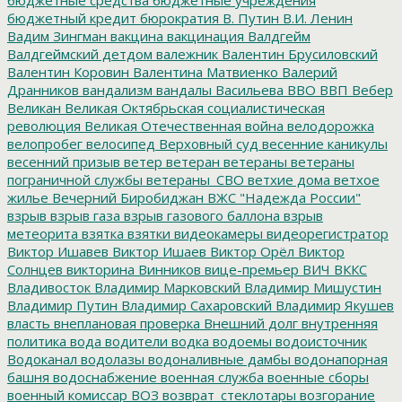
бюджетный кредит
бюрократия
В. Путин
В.И. Ленин
Вадим Зингман
вакцина
вакцинация
Валдгейм
Валдгеймский детдом
валежник
Валентин Брусиловский
Валентин Коровин
Валентина Матвиенко
Валерий
Дранников
вандализм
вандалы
Васильева
ВВО
ВВП
Вебер
Великан
Великая Октябрьская социалистическая
революция
Великая Отечественная война
велодорожка
велопробег
велосипед
Верховный суд
весенние каникулы
весенний призыв
ветер
ветеран
ветераны
ветераны
пограничной службы
ветераны_СВО
ветхие дома
ветхое
жилье
Вечерний Биробиджан
ВЖС "Надежда России"
взрыв
взрыв газа
взрыв газового баллона
взрыв
метеорита
взятка
взятки
видеокамеры
видеорегистратор
Виктор Ишавев
Виктор Ишаев
Виктор Орёл
Виктор
Солнцев
викторина
Винников
вице-премьер
ВИЧ
ВККС
Владивосток
Владимир Марковский
Владимир Мишустин
Владимир Путин
Владимир Сахаровский
Владимир Якушев
власть
внеплановая проверка
Внешний долг
внутренняя
политика
вода
водители
водка
водоемы
водоисточник
Водоканал
водолазы
водоналивные дамбы
водонапорная
башня
водоснабжение
военная служба
военные сборы
военный комиссар
ВОЗ
возврат_стеклотары
возгорание