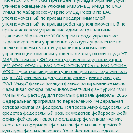
уличное освещение
Улюкаев
УМВ
УМВД
УМВД по ЕАО
УМВД по Хабаровскому краю
УМВД России по ЕАО
уполномоченный по правам предпринимателей
уполномоченный по правам ребенка
уполномоченный по
правам человека
управление административными
зданиями
Управление ЖКХ мэрии города
управление
здравоохранения
управление культуры
управление по
опеке и попечительству
управляющая компания
управляющие компании
уровень жизни
условия труда
УТ
МВД России по ДФО
утечка
утраченный урожай
утро с
"@"
УФАС
УФАС по ЕАО
УФНС
УФСБ
УФСБ по ЕАО
УФСИН
УФССП
участковый
учения
учитель
учитель года
учитель
года ЕАО
учитель_года
учителя
учреждения культуры
ФАД "Амур"
фальсификация
фальсифицированное масло
фальшивая купюра
фальшивомонетчики
фанфурики
ФАП
ФАПы
ФАС
фастфуд для пожилых
февраль
февраль_2026
федеральная программа по переселению
Федеральная
сетевая компания
федеральная трасса Амур
федеральные
средства
федеральный розыск
Федотов
фейерверк
фейк
фейки
фейковые новости
фельдшер
феминизм
Феникс
Феоктистов
фермеры
фестиваль
фестиваль еврейской
культуры
фестиваль красок Холи
Фестиваль ледовых