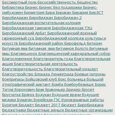
Бессмертный полк
бесхозяйственность
бешенство
библиотека
бизнес
бизнес без поддержки
бизнес-
омбудсмен
биометрия
Бира
Биракан
Бирария
БирЗСТ
Биробидажан
Биробиджан
Биробиджан-2
Биробиджанская воспитательная колония
Биробиджанская таможня
Биробиджанская ТЭЦ
Биробиджанский Арбат
Биробиджанский военный
гарнизонный суд
Биробиджанский колледж культуры и
искусств
Биробиджанский район
Бирофельд
биткоин
битумная яма
битумная_яма
битумное болото
битумные
ямы
Благовещенск
Благовещенский кафедральный собор
Благословенное
благотворитель года
благотворительная
акция
благотворительная деятельность
благотворительность
благотворительный концерт
благоустройство
Блокада Ленинграда
боевые патроны
боеприпасы
Бойцовский клуб
бокс
больница
большой
этнографический диктант
бомба
бомбоубежище
Борис
Титов
Борохович
брак
браконьер
Бридер
брусит
брусчатка
Брянск
Будукан
будущие врачи
будущие
медики
Бумагин
Бурейская ГЭС
буровзрывные работы
Бурятия
Бюджет
бюджет 2017
бюджет Биробиджана
бюджетники
бюджетные деньги
бюджетные организации
бюджетные средства
бюджетные учреждения