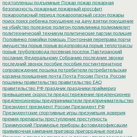
подтопленцы
подъемные
Пожар
пожар
пожарная
безопасность
пожарные
пожарный кроссфит
пожароопасный период
пожароопасный сезон
пожары
поиск
поиск ребенка
покушение на дачу взятки
покушение
на убийство
полезное
полигон
поликлиника
полиомиелит
политехнический техникум
политические партии
полиция
Половинко
помойки
помощь
Понтонная переправа
порча
имущества
порыв
порыв водопровода
порыв теплотрассы
порыв трубопровода
посевная
поселок Партизанский
послание Федеральному Собранию
последние звонки
последний звонок
пособие
пособия
постинтернатное
сопровождение
посылка
потребители
потребительская
корзина
похищение
почта
Почта России
Почта_России
пошлины
правительство
правительство ЕАО
правительство РФ
праздник
праздники
праймериз
превышение скорости
предостережение
предпенсионер
предпенсионеры
предприниматели
предпринимательство
Президент
президент России
Президент РФ
Президентские спортивные игры
презумпция доверия
премия
препараты
преступление
преступность
Приамурский
Приамурье
приборы фотовидеофиксации
прививочная кампания
приговор
пригородные поезда
Приморье
природа
природные пожары
природоохранная