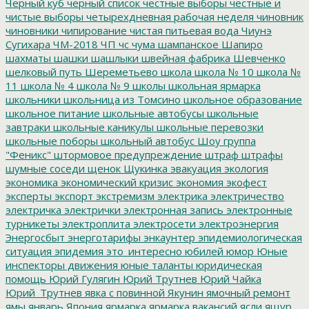
Черный куб
черный список
честные выборы
честные и
чистые выборы
четырехдневная рабочая неделя
чиновник
чиновники
чипирование
чистая питьевая вода
Чиунэ
Сугихара
ЧМ-2018
ЧП
чс
чума
шампанское
Шапиро
шахматы
шашки
шашлыки
швейная фабрика
Шевченко
шелковый путь
Шереметьево
школа
школа № 10
школа №
11
школа № 4
школа № 9
школы
школьная ярмарка
школьники
школьница из Томсино
школьное образование
школьное питание
школьные автобусы
школьные
завтраки
школьные каникулы
школьные перевозки
школьные поборы
школьный автобус
Шоу группа
"Феникс"
штормовое предупреждение
штраф
штрафы
шумные соседи
щенок
Щукинка
эвакуация
экология
экономика
экономический кризис
экономия
экофест
эксперты
экспорт
экстремизм
электрика
электричество
электричка
электрички
электронная запись
электронные
турникеты
электроплита
электросети
электроэнергия
Энергосбыт
энерготарифы
энкаунтер
эпидемиологическая
ситуация
эпидемия
это_интересно
юбилей
юмор
Юные
инспекторы движения
юные таланты
юридическая
помощь
Юрий Гулягин
Юрий Трутнев
Юрий Чайка
Юрий_Трутнев
явка с повинной
Якунин
ямочный ремонт
ямы
январь
Япония
ярмарка
ярмарка вакансий
ясли
ящур