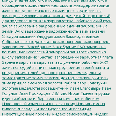
обращение с животными
жестокость
живодер
живопись
животноводство
животные
жилищные сертификаты
жилищные условия
жилье
жилье для детей-сирот
жильё
для подтопленцев
ЖКХ
журналистика
Забайкальский край
забег
заболевание
заброшенные здания
заброшенные
земли
ЗАГС
задержание
задолженность
займ
заказник
Ульдура
заказник Ульдуры
закон
Законодательное
Собрание
законодательство
законопреокт
законопроект
законороект
Заксобрание
Заксобрание ЕАО
заморозка
пенсионных накоплений
заморозки
занятость
запись в
школу
заповедник "Бастак"
заповедники
заработная плата
Заречье
зарплата
зарплаты
заслуженный работник ЖКХ
зачистка_судей
защита прав предпринимателей
защита
предпринимателей
здравоохранение
земледельцы
землетрясение
земля
земский доктор
Земский_учитель
зима пришла
змеи
змея
золотой губернатор
Золотухин
золотые медалисты
зоозащитники
Иван Благодырь
Иван
Голунов
Иван Проходцев
ИВЛ
ивс
Игорь Ткачев
игрушки
идиш
избиение
избирательная кампания
избирком
Известковый
измени жизнь к лучшему
Израиль
имена
импорт
инвалиды
инвестирование
инвестиции
инвестиционные проекты
индекс самоизоляции
индекс