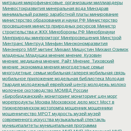
миграция
микрофинансовые_организации
миллиардеры
Минвостокразвития
минеральная вода
Минздрав
минимальный размер заработной платы
минирование
министерство образования и науки РФ
Министерство
просвещения
министр природных ресурсов
Министр
строительства и ЖКХ
Минобороны РФ
Минобрнауки
Минприроды
минпромторг
Минпросвещения
Минстрой
Минтранс
Минтруд
Минфин
Минэкономразвития
Минэнерго
МИР
митинг
Михаил Мишустин
Михаил Озимок
младенцы
Младушка
мнение
мнение_Кузовин
мнение_медицина
мнение_Райт
Мнение_Тиховский
мнение_экономика
мнения
многодетные семьи
многодетные_семьи
мобильная галерея
мобильная связь
мобильное приложение
модельная библиотека
Молодая
Гвардия
молодежный еврейский центр
молодежь
молоко
молочное скотоводство
МОМВД России
«Биробиджанский»
мониторинг
мониторинг цен
морг
морепродукты
Москва
Московское дело
мост
Мост в
Нижнеленинском
мотопомпа
мошенник
мошенники
мошенничество
МРОТ
мудрость
музей
музей
современного искусства
музыкальный спектакль
муниципалитеты
муниципальная программа
муниципальное имущество
МУП
МУП "Водоканал"
МУП