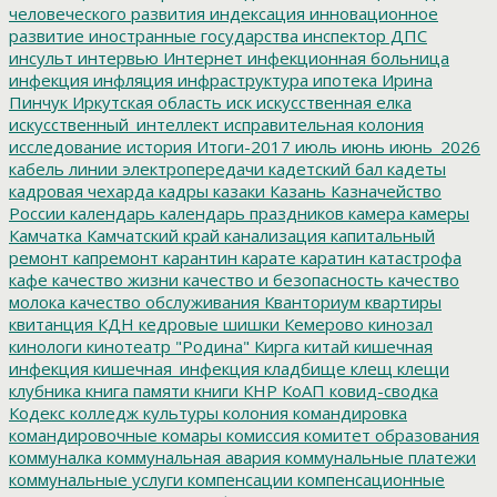
человеческого развития
индексация
инновационное
развитие
иностранные государства
инспектор ДПС
инсульт
интервью
Интернет
инфекционная больница
инфекция
инфляция
инфраструктура
ипотека
Ирина
Пинчук
Иркутская область
иск
искусственная елка
искусственный_интеллект
исправительная колония
исследование
история
Итоги-2017
июль
июнь
июнь_2026
кабель линии электропередачи
кадетский бал
кадеты
кадровая чехарда
кадры
казаки
Казань
Казначейство
России
календарь
календарь праздников
камера
камеры
Камчатка
Камчатский край
канализация
капитальный
ремонт
капремонт
карантин
карате
каратин
катастрофа
кафе
качество жизни
качество и безопасность
качество
молока
качество обслуживания
Кванториум
квартиры
квитанция
КДН
кедровые шишки
Кемерово
кинозал
кинологи
кинотеатр "Родина"
Кирга
китай
кишечная
инфекция
кишечная_инфекция
кладбище
клещ
клещи
клубника
книга памяти
книги
КНР
КоАП
ковид-сводка
Кодекс
колледж культуры
колония
командировка
командировочные
комары
комиссия
комитет образования
коммуналка
коммунальная авария
коммунальные платежи
коммунальные услуги
компенсации
компенсационные