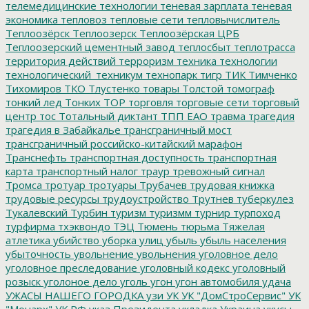
телемедицинские технологии
теневая зарплата
теневая
экономика
тепловоз
тепловые сети
тепловычислитель
Теплоозёрск
Теплоозерск
Теплоозёрская ЦРБ
Теплоозерский цементный завод
теплосбыт
теплотрасса
территория действий
терроризм
техника
технологии
технологический_техникум
технопарк
тигр
ТИК
Тимченко
Тихомиров
ТКО
Тлустенко
товары
Толстой
томограф
тонкий лед
Тонких
ТОР
торговля
торговые сети
торговый
центр
тос
Тотальный диктант
ТПП ЕАО
травма
трагедия
трагедия в Забайкалье
трансграничный мост
трансграничный российско-китайский марафон
Транснефть
транспортная доступность
транспортная
карта
транспортный налог
траур
тревожный сигнал
Тромса
тротуар
тротуары
Трубачев
трудовая книжка
трудовые ресурсы
трудоустройство
Трутнев
туберкулез
Тукалевский
Турбин
туризм
туризмм
турнир
турпоход
турфирма
тхэквондо
ТЭЦ
Тюмень
тюрьма
Тяжелая
атлетика
убийство
уборка улиц
убыль
убыль населения
убыточность
увольнение
увольнения
уголовное дело
уголовное преследование
уголовный кодекс
уголовный
розыск
уголоное дело
уголь
угон
угон автомобиля
удача
УЖАСЫ НАШЕГО ГОРОДКА
узи
УК
УК "ДомСтроСервис"
УК
"Монарх"
УК РФ
указ Президента
укладка
Украина
укусы