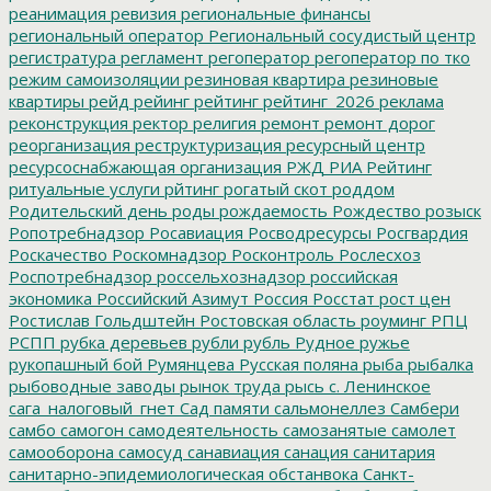
реанимация
ревизия
региональные финансы
региональный оператор
Региональный сосудистый центр
регистратура
регламент
регоператор
регоператор по тко
режим самоизоляции
резиновая квартира
резиновые
квартиры
рейд
рейинг
рейтинг
рейтинг_2026
реклама
реконструкция
ректор
религия
ремонт
ремонт дорог
реорганизация
реструктуризация
ресурсный центр
ресурсоснабжающая организация
РЖД
РИА Рейтинг
ритуальные услуги
рйтинг
рогатый скот
роддом
Родительский день
роды
рождаемость
Рождество
розыск
Ропотребнадзор
Росавиация
Росводресурсы
Росгвардия
Роскачество
Роскомнадзор
Росконтроль
Рослесхоз
Роспотребнадзор
россельхознадзор
российская
экономика
Российский Азимут
Россия
Росстат
рост цен
Ростислав Гольдштейн
Ростовская область
роуминг
РПЦ
РСПП
рубка деревьев
рубли
рубль
Рудное
ружье
рукопашный бой
Румянцева
Русская поляна
рыба
рыбалка
рыбоводные заводы
рынок труда
рысь
с. Ленинское
сага_налоговый_гнет
Сад памяти
сальмонеллез
Самбери
самбо
самогон
самодеятельность
самозанятые
самолет
самооборона
самосуд
санавиация
санация
санитария
санитарно-эпидемиологическая обстанвока
Санкт-