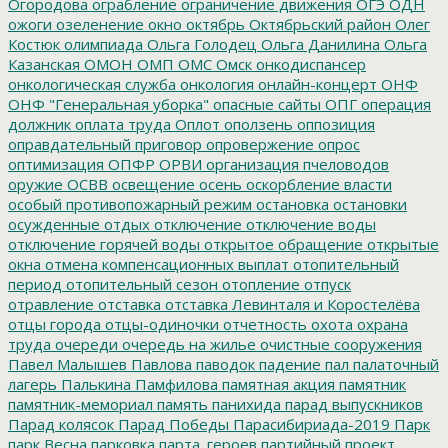
Огородова
ограбление
ограничение движения
ОГЭ
ОДН
ожоги
озеленение
окно
октябрь
Октябрьский район
Олег
Костюк
олимпиада
Ольга Голодец
Ольга Данилина
Ольга
Казанская
ОМОН
ОМП
ОМС
Омск
онкодиспансер
онкологическая служба
онкология
онлайн-концерт
ОНФ
ОНФ "Генеральная уборка"
опасные сайты
ОПГ
операция
должник
оплата труда
Оплот
оползень
оппозиция
оправдательный приговор
опровержение
опрос
оптимизация
ОПФР
ОРВИ
организация пчеловодов
оружие
ОСВВ
освещение
осень
оскорбление власти
особый противопожарный режим
остановка
остановки
осужденные
отдых
отключение
отключение воды
отключение горячей воды
открытое обращение
открытые
окна
отмена компенсационных выплат
отопительный
период
отопительный сезон
отопление
отпуск
отравление
отставка
отставка Левинталя и Коростелёва
отцы города
отцы-одиночки
отчетность
охота
охрана
труда
очереди
очередь на жилье
очистные сооружения
Павел Малышев
Павлова
паводок
падение
пал
палаточный
лагерь
Палькина
Памфилова
памятная акция
памятник
памятник-мемориал
память
панихида
парад выпускников
Парад колясок
Парад Победы
Парасибириада-2019
Парк
парк Весна
парковка
парта_героев
партийный проект