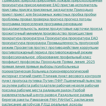
прокуратура
присоединение ЕАО
пристав-исполнитель
приставы
присяга
присяжные заседатели
Приходько
приют
приют для бездомных животных
пробка
пробки
проблемы
провал
проверка
прогноз
прогноз погоды
программа переселения
программа реновации
продолжительность жизни
продуктовые карточки
проезд
прожиточный минимум
производство
происшествие
прократура
прокуратруа
Прокуратура
прокуратура ЕАО
прокуратуура
прокураура
Промышленность
пропускной
режим
Просветов
протест
противодействие коррупции
противопожарный период
противопожарный режим
профессиональное_образование
профильный класс
профицит
профсоюзы
Проходцев
Пряма_линия_2025
прямая линия
прямые выборы
психбольница
психиатрическая больница
психоневрологический
интернат
птичий грипп
Птичник
пункт весового контроля
пункт пропуска
путевка
Путин
ПФР
Пшеничный
пьянство
за рулем
работа
работодатели
рабочая неделя
рабочая
поездка
рабочие места
радиация
радон
Разбой
развлекательный центр
развод
Раздольное
размыв
берегов
ракеты
Рамазанов
РАН
РАНХиГС
расписание
расписание автобусов
РДШ
реальные доходы