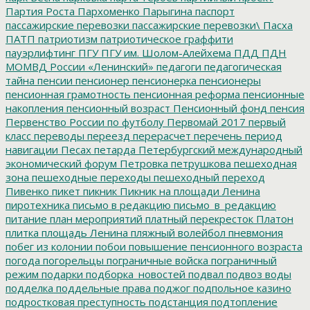
Партия Роста
Пархоменко
Парыгина
паспорт
пассажирские перевозки
пассажирские перевозки\
Пасха
ПАТП
патриотизм
патриотическое граффити
пауэрлифтинг
ПГУ
ПГУ им. Шолом-Алейхема
ПДД
ПДН
МОМВД России «Ленинский»
педагоги
педагогическая
тайна
пенсии
пенсионер
пенсионерка
пенсионеры
пенсионная грамотность
пенсионная реформа
пенсионные
накопления
пенсионный возраст
Пенсионный фонд
пенсия
Первенство России по футболу
Первомай 2017
первый
класс
переводы
переезд
перерасчет
перечень
период
навигации
Песах
петарда
Петербургский международный
экономический форум
Петровка
петрушкова
пешеходная
зона
пешеходные переходы
пешеходный переход
Пивенко
пикет
пикник
Пикник на площади Ленина
пиротехника
письмо в редакцию
письмо_в_редакцию
питание
план мероприятий
платный перекресток
Платон
плитка
площадь Ленина
пляжный волейбол
пневмония
побег из колонии
побои
повышение пенсионного возраста
погода
погорельцы
пограничные войска
пограничный
режим
подарки
подборка_новостей
подвал
подвоз воды
подделка
поддельные права
поджог
подпольное казино
подростковая преступность
подстанция
подтопление