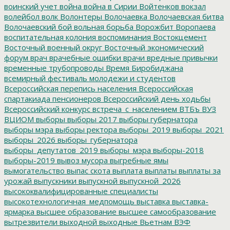
воинский учет
война
война в Сирии
Войтенков
вокзал
волейбол
волк
Волонтеры
Волочаевка
Волочаевская битва
Волочаевский бой
вольная борьба
Ворожбит
Воропаева
воспитательная колония
воспоминания
Востокцемент
Восточный военный округ
Восточный экономический
форум
врач
врачебные ошибки
врачи
вредные привычки
временные трубопроводы
Время Биробиджана
всемирный фестиваль молодежи и студентов
Всероссийская перепись населения
Всероссийская
спартакиада пенсионеров
Всероссийский день ходьбы
Всероссийский конкурс
встреча_с_населением
ВТБъ
ВУЗ
ВЦИОМ
выборы
выборы 2017
выборы губернатора
выборы мэра
выборы ректора
выборы_2019
выборы_2021
выборы_2026
выборы_губернатора
выборы_депутатов_2019
выборы_мэра
выборы-2018
выборы-2019
вывоз мусора
выгребные ямы
вымогательство
выпас скота
выплата
выплаты
выплаты за
урожай
выпускники
выпускной
выпускной_2026
высококвалифицированные специалисты
высокотехнологичная_медпомощь
выставка
выставка-
ярмарка
высшее образование
высшее самообразование
вытрезвители
выходной
выходные
Вьетнам
ВЭФ