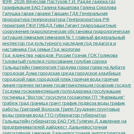
ВЭФ_2026
Вячеслав Пастухов
Г.И. Радде
гадюка
газ
газификация ЕАО
Галина Кашапова
Галина Соколова
Галушка
гараж
гаражи
Гаршин
ГДК
Генеральная
прокуратура
генпрокуратура
Генпрокуратура РФ
гериатрия
ГЖИ
ГИБДД
Гиви
Гигант
гидрозащитные
сооружения
гидрологическая обстановка
гидрологическая
ситуация
гимназия
гимназия № 1
главный федеральный
инспектор
год культурного наследия
год педагога и
наставника
Год семьи
Год экологии
Год_единства_народов_России
Гознак
ГОК
Голикова
Головатый
гололед
голосование
голубая сорока
Гольдштейн
гомеопатия
Гордума
горки
горки на Арбате
городская Дума
городская среда
городское кладбище
городской парк
городской пляж
горячая вода
горячая
линия
горячее питание
госавтоинспекция
госархив
госдолг
Госдума
госжилинспекция
господдержка
госслужащие
гостиница "Восток"
госуслуги
госхакупки
ГП "Фармация"
грабеж
град
граница
грант
график подвоза воды
график
работы
Григорий Волохов
Грипп
Грудинин
грунтовые
воды
грязная вода
ГТО
губернатор
губернатор
Гольдштейн
губернатор ЕАО
ГУК
Гулягин
Д
давление на
предпринимателей
дайджест
Дальневосточная
оперативная таможня
Дальневосточная энергетическая