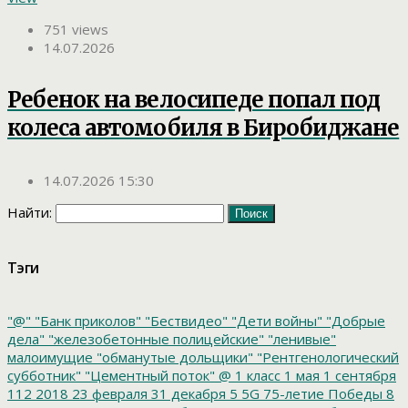
751 views
14.07.2026
Ребенок на велосипеде попал под
колеса автомобиля в Биробиджане
14.07.2026 15:30
Найти:
Тэги
"@"
"Банк приколов"
"Бествидео"
"Дети войны"
"Добрые
дела"
"железобетонные полицейские"
"ленивые"
малоимущие
"обманутые дольщики"
"Рентгенологический
субботник"
"Цементный поток"
@
1 класс
1 мая
1 сентября
112
2018
23 февраля
31 декабря
5
5G
75-летие Победы
8