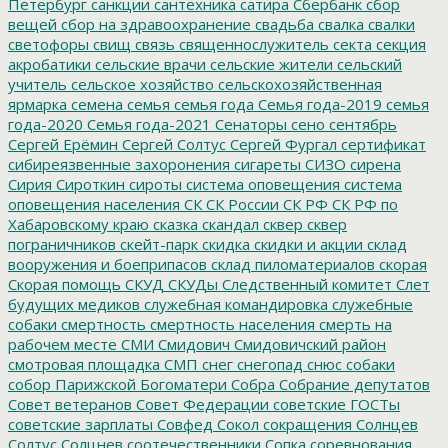
Петербург
санкции
сантехника
сатира
Сбербанк
сбор
вещей
сбор на здравоохранение
свадьба
свалка
свалки
светофоры
свищ
связь
священнослужитель
секта
секция
акробатики
сельские врачи
сельские жители
сельский
учитель
сельское хозяйство
сельскохозяйственная
ярмарка
семена
семья
семья года
Семья года-2019
семья
года-2020
Семья года-2021
Сенаторы
сено
сентябрь
Сергей Ерёмин
Сергей Солтус
Сергей Фургал
сертификат
сибиреязвенные захоронения
сигареты
СИЗО
сирена
Сирия
Сироткин
сироты
система оповещения
система
оповещения населения
СК
СК России
СК РФ
СК РФ по
Хабаровскому краю
сказка
скандал
сквер
сквер
пограничников
скейт-парк
скидка
скидки и акции
склад
вооружения и боеприпасов
склад пиломатериалов
скорая
Скорая помощь
СКУД
СКУДы
Следственный комитет
Слет
будущих медиков
служебная командировка
служебные
собаки
смертность
смертность населения
смерть на
рабочем месте
СМИ
Смидович
Смидовичский район
смотровая площадка
СМП
снег
снегопад
снюс
собаки
собор Парижской Богоматери
Собра
Собрание депутатов
Совет ветеранов
Совет Федерации
советские ГОСТы
советские зарплаты
Совфед
Сокол
сокращения
Солнцев
Солтус
Солцнев
соотечественники
Сопка
соревнования