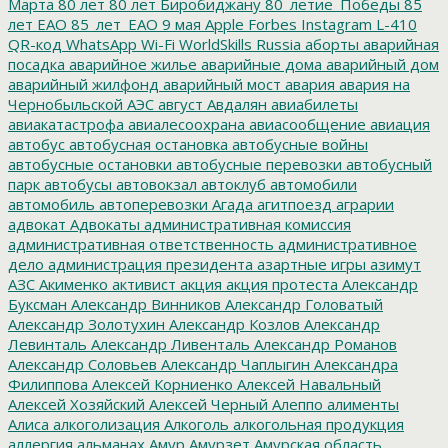
Марта
80 лет
80 лет Биробиджану
80_летие_Победы
85
лет ЕАО
85_лет_ЕАО
9 мая
Apple
Forbes
Instagram
L-410
QR-код
WhatsApp
Wi-Fi
WorldSkills Russia
аборты
аварийная
посадка
аварийное жилье
аварийные дома
аварийный дом
аварийный жилфонд
аварийный мост
авария
авария на
Чернобыльской АЭС
август
Авдалян
авиабилеты
авиакатастрофа
авиалесоохрана
авиасообщение
авиация
автобус
автобусная остановка
автобусные войны
автобусные остановки
автобусные перевозки
автобусный
парк
автобусы
автовокзал
автоклуб
автомобили
автомобиль
автоперевозки
Агада
агитпоезд
аграрии
адвокат
Адвокаты
административная комиссия
административная ответственность
административное
дело
администрация президента
азартные игры
азимут
АЗС
Акименко
активист
акция
акция протеста
Александр
Буксман
Александр Винников
Александр Головатый
Александр Золотухин
Александр Козлов
Александр
Левинталь
Александр Ливенталь
Александр Романов
Александр Соловьев
Александр Чаплыгин
Александра
Филиппова
Алексей Корниенко
Алексей Навальный
Алексей Хозяйский
Алексей Черный
Алеппо
алименты
Алиса
алкоголизация
Алкоголь
алкогольная продукция
аллергия
альманах
Амур
Амурзет
Амурская область