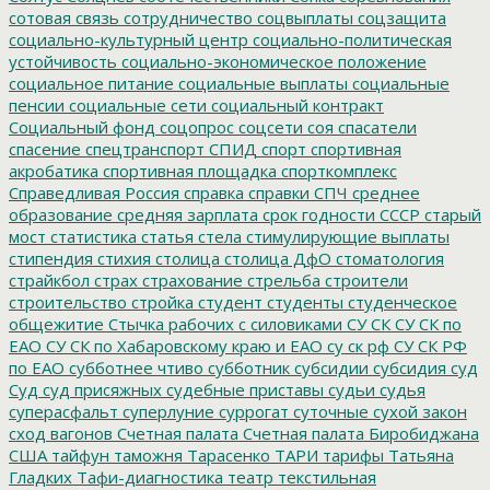
сотовая связь
сотрудничество
соцвыплаты
соцзащита
социально-культурный центр
социально-политическая
устойчивость
социально-экономическое положение
социальное питание
социальные выплаты
социальные
пенсии
социальные сети
социальный контракт
Социальный фонд
соцопрос
соцсети
соя
спасатели
спасение
спецтранспорт
СПИД
спорт
спортивная
акробатика
спортивная площадка
спорткомплекс
Справедливая Россия
справка
справки
СПЧ
среднее
образование
средняя зарплата
срок годности
СССР
старый
мост
статистика
статья
стела
стимулирующие выплаты
стипендия
стихия
столица
столица ДфО
стоматология
страйкбол
страх
страхование
стрельба
строители
строительство
стройка
студент
студенты
студенческое
общежитие
Стычка рабочих с силовиками
СУ СК
СУ СК по
ЕАО
СУ СК по Хабаровскому краю и ЕАО
су ск рф
СУ СК РФ
по ЕАО
субботнее чтиво
субботник
субсидии
субсидия
суд
Суд
суд присяжных
судебные приставы
судьи
судья
суперасфальт
суперлуние
суррогат
суточные
сухой закон
сход вагонов
Счетная палата
Счетная палата Биробиджана
США
тайфун
таможня
Тарасенко
ТАРИ
тарифы
Татьяна
Гладких
Тафи-диагностика
театр
текстильная