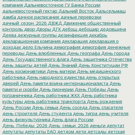
компания
Дальневосточное ГУ Банка России
дальневосточный гектар
Дальний Восток
Дальсельмаш
дамба
дачное расписание
дачные перевозки
дачный_сезон_2026
ДВЖД
Движение общественный
контроль
двор
Дворы
ДГК
дебош
дебошир
дедовщина
Деева
дежурные группы
дезинфекция
декабрь
декларационная компания
декларация
декларация о
доходах
дело Ельчина
демография
демогрфия
денежные
переводы
День влюбленных
День географа
День города
День Государственного флага
День защитника Отечества
день защиты детей
День Знаний
День Конституции РФ
День космонавтики
День матери
День медицинского
работника
День народного единства
день открытых
дверей
День памяти воина-интернационалиста
День
памяти и скорби
День пионерии
День Победы
День
пограничника
День работника ЖКХ
День работника
культуры
день работника транспорта
День рождения
День России
День семьи
День соседа
День спасателя
день строителя
День студента
день тигра
день учителя
день физкультурника
День флага России
День_Победы_2026
День_семьи_2026
деньги
депутат
депутаты
депутаты ЕАО
детдом
дети
детсады
детская