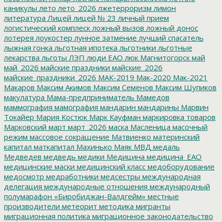
каникулы
лето
лето_2026
лжетерроризм
лимон
литература
Лицей
лицей № 23
личный прием
логистический комплеск
ложный вызов
ложный донос
лотерея
лоукостер
лунное затмение
лучший спасатель
лыжная гонка
льготная ипотека
льготники
льготные
лекарства
льготы
ЛЭП
люди ЕАО
люк
Магнитогорск
май
май_2026
майские праздники
майские_2026
майские_праздники_2026
МАК-2019
Мак-2020
Мак-2021
Макаров
Максим Акимов
Максим Семенов
Максим Шупиков
макулатура
Мама-предприниматель
Мамедов
маммография
мамография
мандарин
мандарины
Марвин
Токайер
Мария Костюк
Марк Кауфман
маркировка товаров
Марковский
март
март_2026
маска
Масленица
масочный
режим
массовое сокращение
Матвиенко
материнский
капитал
маткапитал
Махинько
Маяк
МВД
медаль
Медведев
медведь
медики
Медицина
медицина_ЕАО
медицинские маски
медицинский класс
медоборудование
медосмотр
медработники
медсестры
международная
делегация
международные отношения
международный
полумарафон «Биробиджан-Валдгейм»
местные
производители
метеорит
методика
мигранты
миграционная политика
миграционное законодательство