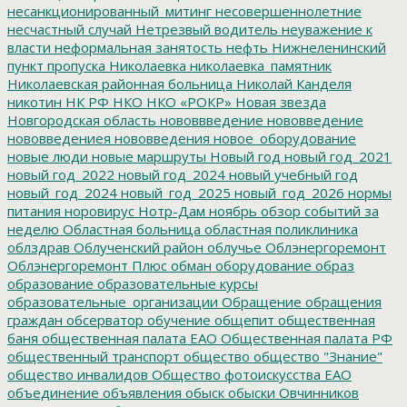
несанкционированный_митинг
несовершеннолетние
несчастный случай
Нетрезвый водитель
неуважение к
власти
неформальная занятость
нефть
Нижнеленинский
пункт пропуска
Николаевка
николаевка_памятник
Николаевская районная больница
Николай Канделя
никотин
НК РФ
НКО
НКО «РОКР»
Новая звезда
Новгородская область
нововвведение
нововведение
нововведениея
нововведения
новое_оборудование
новые люди
новые маршруты
Новый год
новый год_2021
новый год_2022
новый год_2024
новый учебный год
новый_год_2024
новый_год_2025
новый_год_2026
нормы
питания
норовирус
Нотр-Дам
ноябрь
обзор событий за
неделю
Областная больница
областная поликлиника
облздрав
Облученский район
облучье
Облэнергоремонт
Облэнергоремонт Плюс
обман
оборудование
образ
образование
образовательные курсы
образовательные_организации
Обращение
обращения
граждан
обсерватор
обучение
общепит
общественная
баня
общественная палата ЕАО
Общественная палата РФ
общественный транспорт
общество
общество "Знание"
общество инвалидов
Общество фотоискусства ЕАО
объединение
объявления
обыск
обыски
Овчинников