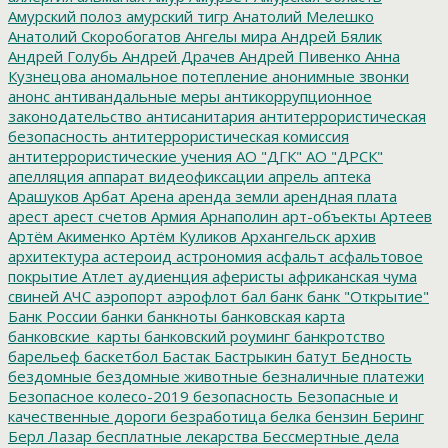
Амурский полоз
амурский тигр
Анатолий Мелешко
Анатолий Скоробогатов
Ангелы мира
Андрей Бялик
Андрей Голубь
Андрей Драчев
Андрей Пивенко
Анна
Кузнецова
аномальное потепление
анонимные звонки
анонс
антивандальные меры
антикоррупционное
законодательство
антисанитария
антитеррористическая
безопасность
антитеррористическая комиссия
антитеррористические учения
АО "ДГК"
АО "ДРСК"
апелляция
аппарат видеофиксации
апрель
аптека
Арашуков
Арбат
Арена
аренда земли
арендная плата
арест
арест счетов
Армия
Арнаполин
арт-объекты
Артеев
Артём Акименко
Артём Куликов
Архангельск
архив
архитектура
астероид
астрономия
асфальт
асфальтовое
покрытие
Атлет
аудиенция
аферисты
африканская чума
свиней
АЧС
аэропорт
аэрофлот
бал
банк
банк "Открытие"
Банк России
банки
банкноты
банковская карта
банковские_карты
банковский роуминг
банкротство
барельеф
баскетбол
Бастак
Бастрыкин
батут
Бедность
бездомные
бездомные животные
безналичные платежи
Безопасное колесо-2019
безопасность
Безопасные и
качественные дороги
безработица
белка
бензин
Беринг
Берл Лазар
бесплатные лекарства
Бессмертные дела