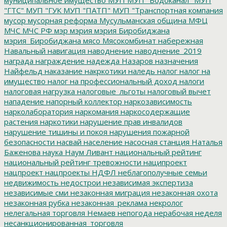
"ГТС"
МУП "ГУК
МУП "ПАТП"
МУП "Транспортная компания
мусор
мусорная реформа
Мусульманская община
МФЦ
МЧС
МЧС РФ
мэр
мэрия
мэрия Биробиджана
мэрия_Биробиджана
мясо
Мясокомбинат
набережная
Навальный
навигация
наводнение
наводнение_2019
награда
награждение
надежда
Назаров
назначения
Найфельд
наказание
накркотики
наледь
налог
налог на
имущество
налог на профессиональный доход
налоги
налоговая нагрузка
налоговые_льготы
налоговый вычет
нападение
напорный коллектор
наркозависимость
нарколаборатория
наркомания
наркосодержащие
растения
наркотики
нарушение прав инвалидов
нарушение тишины и покоя
нарушения пожарной
безопасности
насвай
население
насосная станция
Наталья
Баженова
наука
Наум Ливант
национальный рейтинг
национальный рейтинг тревожности
наципроект
нацпроект
нацпроекты
НДФЛ
неблагополучные семьи
недвижимость
недострои
независимая экспертиза
независимые сми
незаконная миграция
незаконная охота
незаконная рубка
незаконная_реклама
некролог
нелегальная торговля
Немаев
непогода
нерабочая неделя
несанкционированная_торговля