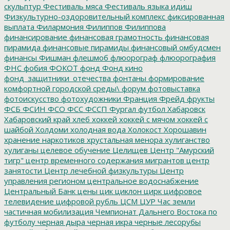
скульптур
Фестиваль мяса
Фестиваль языка идиш
Физкультурно-оздоровительный комплекс
фиксированная
выплата
Филармония
Филиппов
Филиппова
финансирование
финансовая грамотность
финансовая
пирамида
финансовые пирамиды
финансовый омбудсмен
финансы
Фишман
флешмоб
флюорограф
флюорография
ФНС
фобия
ФОКОТ
фонд
Фонд кино
фонд_защитники_отечества
фонтаны
формирование
комфортной городской среды\
форум
фотовыставка
фотоискусство
фотохудожники
Франция
Фрейд
фрукты
ФСБ
ФСИН
ФСО
ФСС
ФССП
Фургал
футбол
Хабаровск
Хабаровский край
хлеб
хоккей
хоккей с мячом
хоккей с
шайбой
Холдоми
холодная вода
Холокост
Хорошавин
хранение наркотиков
хрустальная менора
хулиганство
хулиганы
целевое обучение
Целищев
Центр "Амурский
тигр"
центр временного содержания мигрантов
центр
занятости
Центр лечебной физкультуры
Центр
управления регионом
центральное водоснабжение
Центральный Банк
цены
цик
циклон
цирк
цифровое
телевидение
цифровой рубль
ЦСМ
ЦУР
Час земли
частичная мобилизация
Чемпионат Дальнего Востока по
футболу
черная дыра
черная икра
черные лесорубы