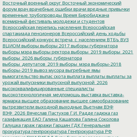
Восточный военный округ
Восточный экономический
форум
врач
врачебные ошибки
врачи
вредные привычки
временные трубопроводы
Время Биробиджана
всемирный фестиваль молодежи и студентов
Всероссийская перепись населения
Всероссийская
спартакиада пенсионеров
Всероссийский день ходьбы
Всероссийский конкурс
встреча_с_населением
ВТБъ
ВУЗ
ВЦИОМ
выборы
выборы 2017
выборы губернатора
выборы мэра
выборы ректора
выборы_2019
выборы_2021
выборы_2026
выборы_губернатора
выборы_депутатов_2019
выборы_мэра
выборы-2018
выборы-2019
вывоз мусора
выгребные ямы
вымогательство
выпас скота
выплата
выплаты
выплаты за
урожай
выпускники
выпускной
выпускной_2026
высококвалифицированные специалисты
высокотехнологичная_медпомощь
выставка
выставка-
ярмарка
высшее образование
высшее самообразование
вытрезвители
выходной
выходные
Вьетнам
ВЭФ
ВЭФ_2026
Вячеслав Пастухов
Г.И. Радде
гадюка
газ
газификация ЕАО
Галина Кашапова
Галина Соколова
Галушка
гараж
гаражи
Гаршин
ГДК
Генеральная
прокуратура
генпрокуратура
Генпрокуратура РФ