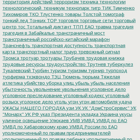
территория действий
терроризм
техника
технологии
технологический_техникум
технопарк
тигр
ТИК
Тимченко
Тихомиров
ТКО
Тлустенко
товары
Толстой
томограф
тонкий лед
Тонких
ТОР
торговля
торговые сети
торговый
центр
тос
Тотальный диктант
ТПП ЕАО
травма
трагедия
трагедия в Забайкалье
трансграничный мост
трансграничный российско-китайский марафон
Транснефть
транспортная доступность
транспортная
карта
транспортный налог
траур
тревожный сигнал
Тромса
тротуар
тротуары
Трубачев
трудовая книжка
трудовые ресурсы
трудоустройство
Трутнев
туберкулез
Тукалевский
Турбин
туризм
туризмм
турнир
турпоход
турфирма
тхэквондо
ТЭЦ
Тюмень
тюрьма
Тяжелая
атлетика
убийство
уборка улиц
убыль
убыль населения
убыточность
увольнение
увольнения
уголовное дело
уголовное преследование
уголовный кодекс
уголовный
розыск
уголоное дело
уголь
угон
угон автомобиля
удача
УЖАСЫ НАШЕГО ГОРОДКА
узи
УК
УК "ДомСтроСервис"
УК
"Монарх"
УК РФ
указ Президента
укладка
Украина
укусы
уличное освещение
Улюкаев
УМВ
УМВД
УМВД по ЕАО
УМВД по Хабаровскому краю
УМВД России по ЕАО
уполномоченный по правам предпринимателей
уполномоченный по правам ребенка
уполномоченный по