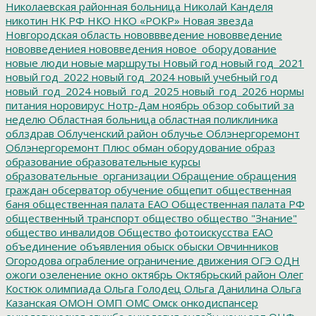
Николаевская районная больница
Николай Канделя
никотин
НК РФ
НКО
НКО «РОКР»
Новая звезда
Новгородская область
нововвведение
нововведение
нововведениея
нововведения
новое_оборудование
новые люди
новые маршруты
Новый год
новый год_2021
новый год_2022
новый год_2024
новый учебный год
новый_год_2024
новый_год_2025
новый_год_2026
нормы
питания
норовирус
Нотр-Дам
ноябрь
обзор событий за
неделю
Областная больница
областная поликлиника
облздрав
Облученский район
облучье
Облэнергоремонт
Облэнергоремонт Плюс
обман
оборудование
образ
образование
образовательные курсы
образовательные_организации
Обращение
обращения
граждан
обсерватор
обучение
общепит
общественная
баня
общественная палата ЕАО
Общественная палата РФ
общественный транспорт
общество
общество "Знание"
общество инвалидов
Общество фотоискусства ЕАО
объединение
объявления
обыск
обыски
Овчинников
Огородова
ограбление
ограничение движения
ОГЭ
ОДН
ожоги
озеленение
окно
октябрь
Октябрьский район
Олег
Костюк
олимпиада
Ольга Голодец
Ольга Данилина
Ольга
Казанская
ОМОН
ОМП
ОМС
Омск
онкодиспансер