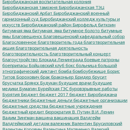
Биробиджанская воспитательная колония
Биробиджанская таможня
Биробиджанская ТЭЦ
Биробиджанский Арбат
Биробиджанский военный
гарнизонный суд
Биробиджанский колледж культуры и
искусств
Биробиджанский район
Бирофельд
биткоин
битумная яма
битумная_яма
битумное болото
битумные
ямы
Благовещенск
Благовещенский кафедральный собор
Благословенное
благотворитель года
благотворительная
акция
благотворительная деятельность
благотворительность
благотворительный концерт
благоустройство
Блокада Ленинграда
боевые патроны
боеприпасы
Бойцовский клуб
бокс
больница
большой
этнографический диктант
бомба
бомбоубежище
Борис
Титов
Борохович
брак
браконьер
Бридер
брусит
брусчатка
Брянск
Будукан
будущие врачи
будущие
медики
Бумагин
Бурейская ГЭС
буровзрывные работы
Бурятия
Бюджет
бюджет 2017
бюджет Биробиджана
бюджетники
бюджетные деньги
бюджетные организации
бюджетные средства
бюджетные учреждения
бюджетный кредит
бюрократия
В. Путин
В.И. Ленин
Вадим Зингман
вакцина
вакцинация
Валдгейм
Валдгеймский детдом
валежник
Валентин Брусиловский
Валентин Коровин
Валентина Матвиенко
Валерий