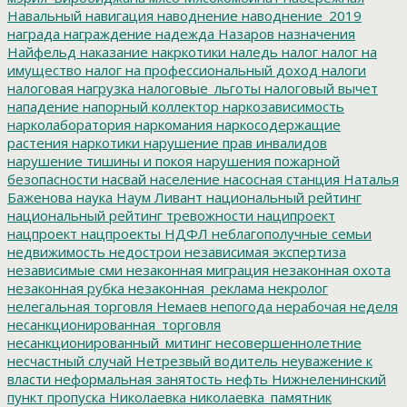
Навальный
навигация
наводнение
наводнение_2019
награда
награждение
надежда
Назаров
назначения
Найфельд
наказание
накркотики
наледь
налог
налог на
имущество
налог на профессиональный доход
налоги
налоговая нагрузка
налоговые_льготы
налоговый вычет
нападение
напорный коллектор
наркозависимость
нарколаборатория
наркомания
наркосодержащие
растения
наркотики
нарушение прав инвалидов
нарушение тишины и покоя
нарушения пожарной
безопасности
насвай
население
насосная станция
Наталья
Баженова
наука
Наум Ливант
национальный рейтинг
национальный рейтинг тревожности
наципроект
нацпроект
нацпроекты
НДФЛ
неблагополучные семьи
недвижимость
недострои
независимая экспертиза
независимые сми
незаконная миграция
незаконная охота
незаконная рубка
незаконная_реклама
некролог
нелегальная торговля
Немаев
непогода
нерабочая неделя
несанкционированная_торговля
несанкционированный_митинг
несовершеннолетние
несчастный случай
Нетрезвый водитель
неуважение к
власти
неформальная занятость
нефть
Нижнеленинский
пункт пропуска
Николаевка
николаевка_памятник