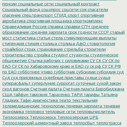
пенсии
социальные сети
социальный контракт
Социальный фонд
соцопрос
соцсети
соя
спасатели
спасение
спецтранспорт
СПИД
спорт
спортивная
акробатика
спортивная площадка
спорткомплекс
Справедливая Россия
справка
справки
СПЧ
среднее
образование
средняя зарплата
срок годности
СССР
старый
мост
статистика
статья
стела
стимулирующие выплаты
стипендия
стихия
столица
столица ДфО
стоматология
страйкбол
страх
страхование
стрельба
строители
строительство
стройка
студент
студенты
студенческое
общежитие
Стычка рабочих с силовиками
СУ СК
СУ СК по
ЕАО
СУ СК по Хабаровскому краю и ЕАО
су ск рф
СУ СК РФ
по ЕАО
субботнее чтиво
субботник
субсидии
субсидия
суд
Суд
суд присяжных
судебные приставы
судьи
судья
суперасфальт
суперлуние
суррогат
суточные
сухой закон
сход вагонов
Счетная палата
Счетная палата Биробиджана
США
тайфун
таможня
Тарасенко
ТАРИ
тарифы
Татьяна
Гладких
Тафи-диагностика
театр
текстильная
телемедицинские технологии
теневая зарплата
теневая
экономика
тепловоз
тепловые сети
тепловычислитель
Теплоозёрск
Теплоозерск
Теплоозёрская ЦРБ
Теплоозерский цементный завод
теплосбыт
теплотрасса