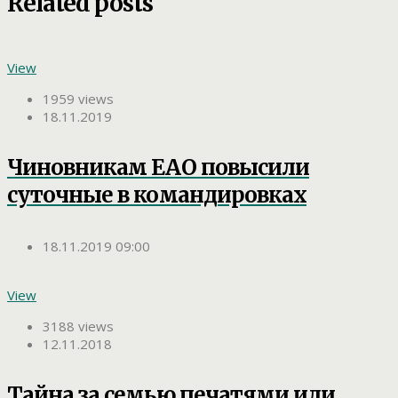
Related posts
View
1959 views
18.11.2019
Чиновникам ЕАО повысили
суточные в командировках
18.11.2019 09:00
View
3188 views
12.11.2018
Тайна за семью печатями или