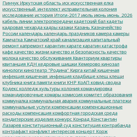
Пинчук
Иркутская область
иск
искусственная елка
искусственный_интеллект
исправительная колония
исследование
история
Итоги-2017
июль
июнь
июнь_2026
кабель линии электропередачи
кадетский бал
кадеты
кадровая чехарда
кадры
казаки
Казань
Казначейство
России
календарь
календарь праздников
камера
камеры
Камчатка
Камчатский край
канализация
капитальный
ремонт
капремонт
карантин
карате
каратин
катастрофа
кафе
качество жизни
качество и безопасность
качество
молока
качество обслуживания
Кванториум
квартиры
квитанция
КДН
кедровые шишки
Кемерово
кинозал
кинологи
кинотеатр "Родина"
Кирга
китай
кишечная
инфекция
кишечная_инфекция
кладбище
клещ
клещи
клубника
книга памяти
книги
КНР
КоАП
ковид-сводка
Кодекс
колледж культуры
колония
командировка
командировочные
комары
комиссия
комитет образования
коммуналка
коммунальная авария
коммунальные платежи
коммунальные услуги
компенсации
компенсационные
расходы
компенсация
комфортная городская среда
кондитерские изделия
конкурс
Конрад
Константин
Лазарев
конституционный суд
конституция
контрабанда
контрафакт
конфликт интересов
концерт
Корж