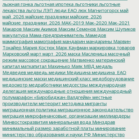
лыжная гонка
льготная ипотека
льготники
льготные
лекарства
льготы
ЛЭП
люди ЕАО
люк
Магнитогорск
май
май_2026
майские праздники
майские_2026
майские_праздники_2026
МАК-2019
Мак-2020
Мак-2021
Макаров
Максим Акимов
Максим Семенов
Максим Шупиков
макулатура
Мама-предприниматель
Мамедов
маммография
мамография
мандарин
мандарины
Марвин
Токайер
Мария Костюк
Марк Кауфман
маркировка товаров
Марковский
март
март_2026
маска
Масленица
масочный
режим
массовое сокращение
Матвиенко
материнский
капитал
маткапитал
Махинько
Маяк
МВД
медаль
Медведев
медведь
медики
Медицина
медицина_ЕАО
медицинские маски
медицинский класс
медоборудование
медосмотр
медработники
медсестры
международная
делегация
международные отношения
международный
полумарафон «Биробиджан-Валдгейм»
местные
производители
метеорит
методика
мигранты
миграционная политика
миграционное законодательство
миграция
микрофинансовые_организации
миллиардеры
Минвостокразвития
минеральная вода
Минздрав
минимальный размер заработной платы
минирование
министерство образования и науки РФ
Министерство