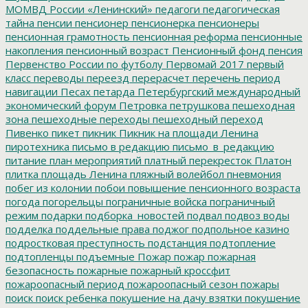
МОМВД России «Ленинский»
педагоги
педагогическая
тайна
пенсии
пенсионер
пенсионерка
пенсионеры
пенсионная грамотность
пенсионная реформа
пенсионные
накопления
пенсионный возраст
Пенсионный фонд
пенсия
Первенство России по футболу
Первомай 2017
первый
класс
переводы
переезд
перерасчет
перечень
период
навигации
Песах
петарда
Петербургский международный
экономический форум
Петровка
петрушкова
пешеходная
зона
пешеходные переходы
пешеходный переход
Пивенко
пикет
пикник
Пикник на площади Ленина
пиротехника
письмо в редакцию
письмо_в_редакцию
питание
план мероприятий
платный перекресток
Платон
плитка
площадь Ленина
пляжный волейбол
пневмония
побег из колонии
побои
повышение пенсионного возраста
погода
погорельцы
пограничные войска
пограничный
режим
подарки
подборка_новостей
подвал
подвоз воды
подделка
поддельные права
поджог
подпольное казино
подростковая преступность
подстанция
подтопление
подтопленцы
подъемные
Пожар
пожар
пожарная
безопасность
пожарные
пожарный кроссфит
пожароопасный период
пожароопасный сезон
пожары
поиск
поиск ребенка
покушение на дачу взятки
покушение