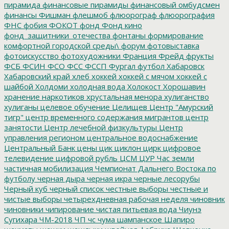
пирамида
финансовые пирамиды
финансовый омбудсмен
финансы
Фишман
флешмоб
флюорограф
флюорография
ФНС
фобия
ФОКОТ
фонд
Фонд кино
фонд_защитники_отечества
фонтаны
формирование
комфортной городской среды\
форум
фотовыставка
фотоискусство
фотохудожники
Франция
Фрейд
фрукты
ФСБ
ФСИН
ФСО
ФСС
ФССП
Фургал
футбол
Хабаровск
Хабаровский край
хлеб
хоккей
хоккей с мячом
хоккей с
шайбой
Холдоми
холодная вода
Холокост
Хорошавин
хранение наркотиков
хрустальная менора
хулиганство
хулиганы
целевое обучение
Целищев
Центр "Амурский
тигр"
центр временного содержания мигрантов
центр
занятости
Центр лечебной физкультуры
Центр
управления регионом
центральное водоснабжение
Центральный Банк
цены
цик
циклон
цирк
цифровое
телевидение
цифровой рубль
ЦСМ
ЦУР
Час земли
частичная мобилизация
Чемпионат Дальнего Востока по
футболу
черная дыра
черная икра
черные лесорубы
Черный куб
черный список
честные выборы
честные и
чистые выборы
четырехдневная рабочая неделя
чиновник
чиновники
чипирование
чистая питьевая вода
Чиунэ
Сугихара
ЧМ-2018
ЧП
чс
чума
шампанское
Шапиро