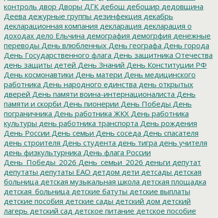
контроль
двор
Дворы
ДГК
дебош
дебошир
дедовщина
Деева
дежурные группы
дезинфекция
декабрь
декларационная компания
декларация
декларация о
доходах
дело Ельчина
демография
демогрфия
денежные
переводы
День влюбленных
День географа
День города
День Государственного флага
День защитника Отечества
день защиты детей
День Знаний
День Конституции РФ
День космонавтики
День матери
День медицинского
работника
День народного единства
день открытых
дверей
День памяти воина-интернационалиста
День
памяти и скорби
День пионерии
День Победы
День
пограничника
День работника ЖКХ
День работника
культуры
день работника транспорта
День рождения
День России
День семьи
День соседа
День спасателя
день строителя
День студента
день тигра
день учителя
день физкультурника
День флага России
День_Победы_2026
День_семьи_2026
деньги
депутат
депутаты
депутаты ЕАО
детдом
дети
детсады
детская
больница
детская музыкальная школа
детская площадка
детская_больница
детские батуты
детские выплаты
детские пособия
детские сады
детский дом
детский
лагерь
детский сад
детское питание
детское пособие