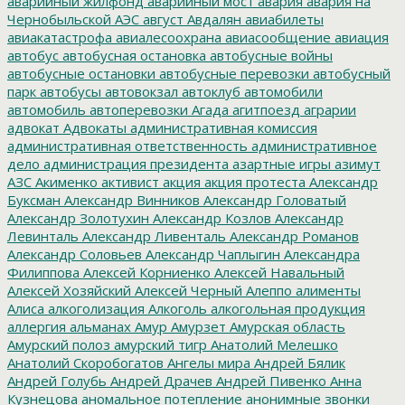
аварийный жилфонд
аварийный мост
авария
авария на
Чернобыльской АЭС
август
Авдалян
авиабилеты
авиакатастрофа
авиалесоохрана
авиасообщение
авиация
автобус
автобусная остановка
автобусные войны
автобусные остановки
автобусные перевозки
автобусный
парк
автобусы
автовокзал
автоклуб
автомобили
автомобиль
автоперевозки
Агада
агитпоезд
аграрии
адвокат
Адвокаты
административная комиссия
административная ответственность
административное
дело
администрация президента
азартные игры
азимут
АЗС
Акименко
активист
акция
акция протеста
Александр
Буксман
Александр Винников
Александр Головатый
Александр Золотухин
Александр Козлов
Александр
Левинталь
Александр Ливенталь
Александр Романов
Александр Соловьев
Александр Чаплыгин
Александра
Филиппова
Алексей Корниенко
Алексей Навальный
Алексей Хозяйский
Алексей Черный
Алеппо
алименты
Алиса
алкоголизация
Алкоголь
алкогольная продукция
аллергия
альманах
Амур
Амурзет
Амурская область
Амурский полоз
амурский тигр
Анатолий Мелешко
Анатолий Скоробогатов
Ангелы мира
Андрей Бялик
Андрей Голубь
Андрей Драчев
Андрей Пивенко
Анна
Кузнецова
аномальное потепление
анонимные звонки