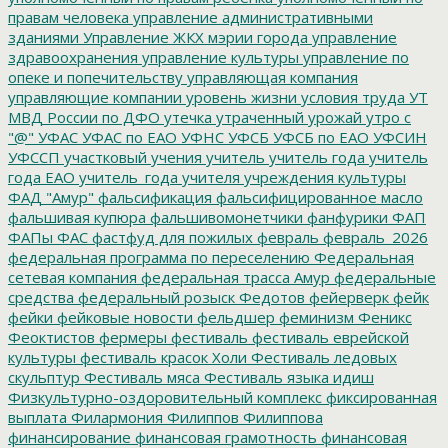
правам человека
управление административными
зданиями
Управление ЖКХ мэрии города
управление
здравоохранения
управление культуры
управление по
опеке и попечительству
управляющая компания
управляющие компании
уровень жизни
условия труда
УТ
МВД России по ДФО
утечка
утраченный урожай
утро с
"@"
УФАС
УФАС по ЕАО
УФНС
УФСБ
УФСБ по ЕАО
УФСИН
УФССП
участковый
учения
учитель
учитель года
учитель
года ЕАО
учитель_года
учителя
учреждения культуры
ФАД "Амур"
фальсификация
фальсифицированное масло
фальшивая купюра
фальшивомонетчики
фанфурики
ФАП
ФАПы
ФАС
фастфуд для пожилых
февраль
февраль_2026
федеральная программа по переселению
Федеральная
сетевая компания
федеральная трасса Амур
федеральные
средства
федеральный розыск
Федотов
фейерверк
фейк
фейки
фейковые новости
фельдшер
феминизм
Феникс
Феоктистов
фермеры
фестиваль
фестиваль еврейской
культуры
фестиваль красок Холи
Фестиваль ледовых
скульптур
Фестиваль мяса
Фестиваль языка идиш
Физкультурно-оздоровительный комплекс
фиксированная
выплата
Филармония
Филиппов
Филиппова
финансирование
финансовая грамотность
финансовая