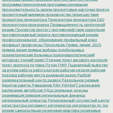
программа переселения
программа реновации
продолжительность жизни
продуктовые карточки
проезд
прожиточный минимум
производство
происшествие
прократура
прокуратруа
Прокуратура
прокуратура ЕАО
прокуратуура
прокураура
Промышленность
пропускной
режим
Просветов
протест
противодействие коррупции
противопожарный период
противопожарный режим
профессиональное_образование
профильный класс
профицит
профсоюзы
Проходцев
Пряма_линия_2025
прямая линия
прямые выборы
психбольница
психиатрическая больница
психоневрологический
интернат
птичий грипп
Птичник
пункт весового контроля
пункт пропуска
путевка
Путин
ПФР
Пшеничный
пьянство
за рулем
работа
работодатели
рабочая неделя
рабочая
поездка
рабочие места
радиация
радон
Разбой
развлекательный центр
развод
Раздольное
размыв
берегов
ракеты
Рамазанов
РАН
РАНХиГС
расписание
расписание автобусов
РДШ
реальные доходы
реанимация
ревизия
региональные финансы
региональный оператор
Региональный сосудистый центр
регистратура
регламент
регоператор
регоператор по тко
режим самоизоляции
резиновая квартира
резиновые