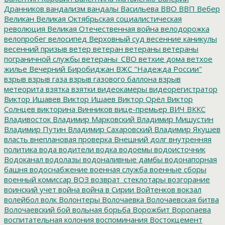
Дранников
вандализм
вандалы
Васильева
ВВО
ВВП
Вебер
Великан
Великая Октябрьская социалистическая
революция
Великая Отечественная война
велодорожка
велопробег
велосипед
Верховный суд
весенние каникулы
весенний призыв
ветер
ветеран
ветераны
ветераны
пограничной службы
ветераны_СВО
ветхие дома
ветхое
жилье
Вечерний Биробиджан
ВЖС "Надежда России"
взрыв
взрыв газа
взрыв газового баллона
взрыв
метеорита
взятка
взятки
видеокамеры
видеорегистратор
Виктор Ишавев
Виктор Ишаев
Виктор Орёл
Виктор
Солнцев
викторина
Винников
вице-премьер
ВИЧ
ВККС
Владивосток
Владимир Марковский
Владимир Мишустин
Владимир Путин
Владимир Сахаровский
Владимир Якушев
власть
внеплановая проверка
Внешний долг
внутренняя
политика
вода
водители
водка
водоемы
водоисточник
Водоканал
водолазы
водоналивные дамбы
водонапорная
башня
водоснабжение
военная служба
военные сборы
военный комиссар
ВОЗ
возврат_стеклотары
возгорание
воинский учет
война
война в Сирии
Войтенков
вокзал
волейбол
волк
Волонтеры
Волочаевка
Волочаевская битва
Волочаевский бой
вольная борьба
Ворожбит
Воропаева
воспитательная колония
воспоминания
Востокцемент