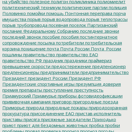
на убийство
полезное
полигон
поликлиника
полиомиелит
политехнический техникум
политические партии
полиция
Половинко
помойки
помощь
Понтонная переправа
порча
имущества
порыв
порыв водопровода
порыв теплотрассы
порыв трубопровода
посевная
поселок Партизанский
послание Федеральному Собранию
последние звонки
последний звонок
пособие
пособия
постинтернатное
сопровождение
посылка
потребители
потребительская
корзина
похищение
почта
Почта России
Почта_России
пошлины
правительство
правительство ЕАО
правительство РФ
праздник
праздники
праймериз
превышение скорости
предостережение
предпенсионер
предпенсионеры
предприниматели
предпринимательство
Президент
президент России
Президент РФ
Президентские спортивные игры
презумпция доверия
премия
препараты
преступление
преступность
Приамурский
Приамурье
приборы фотовидеофиксации
прививочная кампания
приговор
пригородные поезда
Приморье
природа
природные пожары
природоохранная
прокуратура
присоединение ЕАО
пристав-исполнитель
приставы
присяга
присяжные заседатели
Приходько
приют
приют для бездомных животных
пробка
пробки
проблемы
провал
проверка
прогноз
прогноз погоды