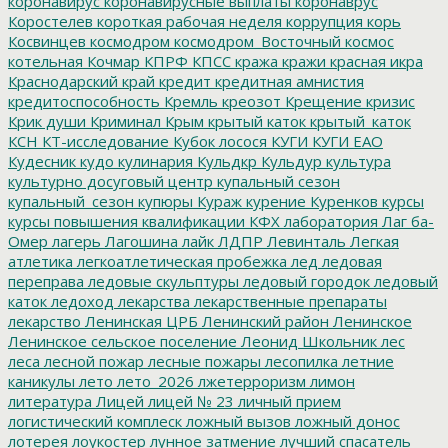
коронавирус
коронавирусные выплаты
коронаврус
Коростелев
короткая рабочая неделя
коррупция
корь
Косвинцев
космодром
космодром_Восточный
космос
котельная
Кочмар
КПРФ
КПСС
кража
кражи
красная икра
Краснодарский край
кредит
кредитная амнистия
кредитоспособность
Кремль
креозот
Крещение
кризис
Крик души
Криминал
Крым
крытый каток
крытый_каток
КСН
КТ-исследование
Кубок лосося
КУГИ
КУГИ ЕАО
Кудесник
кудо
кулинария
Кульдкр
Кульдур
культура
культурно досуговый центр
купальный сезон
купальный_сезон
купюры
Кураж
курение
Куренков
курсы
курсы повышения квалификации
КФХ
лаборатория
Лаг ба-
Омер
лагерь
Лагошина
лайк
ЛДПР
Левинталь
Легкая
атлетика
легкоатлетическая пробежка
лед
ледовая
переправа
ледовые скульптуры
ледовый городок
ледовый
каток
ледоход
лекарства
лекарственные препараты
лекарство
Ленинская ЦРБ
Ленинский район
Ленинское
Ленинское сельское поселение
Леонид Школьник
лес
леса
лесной пожар
лесные пожары
лесопилка
летние
каникулы
лето
лето_2026
лжетерроризм
лимон
литература
Лицей
лицей № 23
личный прием
логистический комплеск
ложный вызов
ложный донос
лотерея
лоукостер
лунное затмение
лучший спасатель