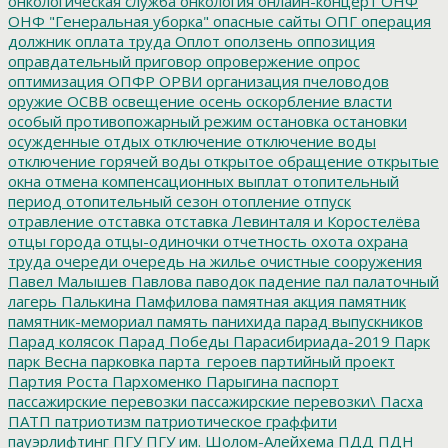
онкологическая служба
онкология
онлайн-концерт
ОНФ
ОНФ "Генеральная уборка"
опасные сайты
ОПГ
операция
должник
оплата труда
Оплот
оползень
оппозиция
оправдательный приговор
опровержение
опрос
оптимизация
ОПФР
ОРВИ
организация пчеловодов
оружие
ОСВВ
освещение
осень
оскорбление власти
особый противопожарный режим
остановка
остановки
осужденные
отдых
отключение
отключение воды
отключение горячей воды
открытое обращение
открытые
окна
отмена компенсационных выплат
отопительный
период
отопительный сезон
отопление
отпуск
отравление
отставка
отставка Левинталя и Коростелёва
отцы города
отцы-одиночки
отчетность
охота
охрана
труда
очереди
очередь на жилье
очистные сооружения
Павел Малышев
Павлова
паводок
падение
пал
палаточный
лагерь
Палькина
Памфилова
памятная акция
памятник
памятник-мемориал
память
панихида
парад выпускников
Парад колясок
Парад Победы
Парасибириада-2019
Парк
парк Весна
парковка
парта_героев
партийный проект
Партия Роста
Пархоменко
Парыгина
паспорт
пассажирские перевозки
пассажирские перевозки\
Пасха
ПАТП
патриотизм
патриотическое граффити
пауэрлифтинг
ПГУ
ПГУ им. Шолом-Алейхема
ПДД
ПДН