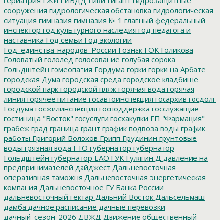
гериатрия
ГЖИ
ГИБДД
Гиви
Гигант
гидрозащитные
сооружения
гидрологическая обстановка
гидрологическая
ситуация
гимназия
гимназия № 1
главный федеральный
инспектор
год культурного наследия
год педагога и
наставника
Год семьи
Год экологии
Год_единства_народов_России
Гознак
ГОК
Голикова
Головатый
гололед
голосование
голубая сорока
Гольдштейн
гомеопатия
Гордума
горки
горки на Арбате
городская Дума
городская среда
городское кладбище
городской парк
городской пляж
горячая вода
горячая
линия
горячее питание
госавтоинспекция
госархив
госдолг
Госдума
госжилинспекция
господдержка
госслужащие
гостиница "Восток"
госуслуги
госхакупки
ГП "Фармация"
грабеж
град
граница
грант
график подвоза воды
график
работы
Григорий Волохов
Грипп
Грудинин
грунтовые
воды
грязная вода
ГТО
губернатор
губернатор
Гольдштейн
губернатор ЕАО
ГУК
Гулягин
Д
давление на
предпринимателей
дайджест
Дальневосточная
оперативная таможня
Дальневосточная энергетическая
компания
Дальневосточное ГУ Банка России
дальневосточный гектар
Дальний Восток
Дальсельмаш
дамба
дачное расписание
дачные перевозки
дачный_сезон_2026
ДВЖД
Движение общественный