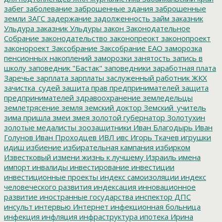
забег
заболевание
заброшенные здания
заброшенные
земли
ЗАГС
задержание
задолженность
займ
заказник
Ульдура
заказник Ульдуры
закон
Законодательное
Собрание
законодательство
законопреокт
законопроект
законороект
Заксобрание
Заксобрание ЕАО
заморозка
пенсионных накоплений
заморозки
занятость
запись в
школу
заповедник "Бастак"
заповедники
заработная плата
Заречье
зарплата
зарплаты
заслуженный работник ЖКХ
зачистка_судей
защита прав предпринимателей
защита
предпринимателей
здравоохранение
земледельцы
землетрясение
земля
земский доктор
Земский_учитель
зима пришла
змеи
змея
золотой губернатор
Золотухин
золотые медалисты
зоозащитники
Иван Благодырь
Иван
Голунов
Иван Проходцев
ИВЛ
ивс
Игорь Ткачев
игрушки
идиш
избиение
избирательная кампания
избирком
Известковый
измени жизнь к лучшему
Израиль
имена
импорт
инвалиды
инвестирование
инвестиции
инвестиционные проекты
индекс самоизоляции
индекс
человеческого развития
индексация
инновационное
развитие
иностранные государства
инспектор ДПС
инсульт
интервью
Интернет
инфекционная больница
инфекция
инфляция
инфраструктура
ипотека
Ирина