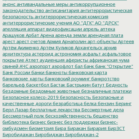
анонс
антивандальные меры
антикоррупционное
законодательство
антисанитария
антитеррористическая
безопасность
антитеррористическая комиссия
антитеррористические учения
АО "ДГК"
АО "ДРСК"
апелляция
аппарат видеофиксации
апрель
аптека
Арашуков
Арбат
Арена
аренда земли
арендная плата
арест
арест счетов
Армия
Арнаполин
арт-объекты
Артеев
Артём Акименко
Артём Куликов
Архангельск
архив
архитектура
астероид
астрономия
асфальт
асфальтовое
покрытие
Атлет
аудиенция
аферисты
африканская чума
свиней
АЧС
аэропорт
аэрофлот
бал
банк
банк "Открытие"
Банк России
банки
банкноты
банковская карта
банковские_карты
банковский роуминг
банкротство
барельеф
баскетбол
Бастак
Бастрыкин
батут
Бедность
бездомные
бездомные животные
безналичные платежи
Безопасное колесо-2019
безопасность
Безопасные и
качественные дороги
безработица
белка
бензин
Беринг
Берл Лазар
бесплатные лекарства
Бессмертные дела
Бессмертный полк
бесхозяйственность
бешенство
библиотека
бизнес
бизнес без поддержки
бизнес-
омбудсмен
биометрия
Бира
Биракан
Бирария
БирЗСТ
Биробидажан
Биробиджан
Биробиджан-2