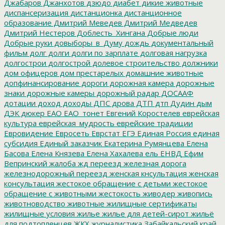
Джабаров
Джанхотов
дзюдо
диабет
дикие животные
диспансеризация
дистанционка
дистанционное
образование
Дмитрий Меведев
Дмитрий Медведев
Дмитрий Нестеров
Доблесть_Хингана
Добрые люди
Добрые руки
довыборы_в_Думу
дождь
документальный
фильм
долг
долги
долги по зарплате
долговая нагрузка
долгострои
долгострой
долевое строительство
должники
дом офицеров
дом престарелых
домашние животные
допфинансирование
дороги
дорожная камера
дорожные
знаки
дорожные камеры
дорожный радар
ДОСААФ
дотации
доход
доходы
ДПС
дрова
ДТП
дтп
Дудин
дым
ДЭК
дюкер
ЕАО
ЕАО_тонет
Евгений Коростелев
еврейская
культура
еврейская_мудрость
еврейские традиции
Евровидение
Евросеть
Еврстат
ЕГЭ
Единая Россия
единая
субсидия
Единый заказчик
Екатерина Румянцева
Елена
Басова
Елена Князева
Елена Хахалева
ель
ЕНВД
Ефим
Вепринский
жалоба
жд переезд
железная дорога
железнодорожный переезд
женская кнсультация
женская
консультация
жестокое обращение с детьми
жестокое
обращение с животными
жестокость
живодер
живопись
животноводство
животные
жилищные сертификаты
жилищные условия
жилье
жилье для детей-сирот
жильё
для подтопленцев
ЖКХ
журналистика
Забайкальский край