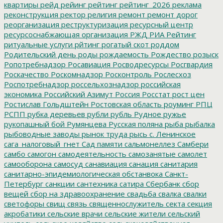
квартиры
рейд
рейинг
рейтинг
рейтинг_2026
реклама
реконструкция
ректор
религия
ремонт
ремонт дорог
реорганизация
реструктуризация
ресурсный центр
ресурсоснабжающая организация
РЖД
РИА Рейтинг
ритуальные услуги
рйтинг
рогатый скот
роддом
Родительский день
роды
рождаемость
Рождество
розыск
Ропотребнадзор
Росавиация
Росводресурсы
Росгвардия
Роскачество
Роскомнадзор
Росконтроль
Рослесхоз
Роспотребнадзор
россельхознадзор
российская
экономика
Российский Азимут
Россия
Росстат
рост цен
Ростислав Гольдштейн
Ростовская область
роуминг
РПЦ
РСПП
рубка деревьев
рубли
рубль
Рудное
ружье
рукопашный бой
Румянцева
Русская поляна
рыба
рыбалка
рыбоводные заводы
рынок труда
рысь
с. Ленинское
сага_налоговый_гнет
Сад памяти
сальмонеллез
Самбери
самбо
самогон
самодеятельность
самозанятые
самолет
самооборона
самосуд
санавиация
санация
санитария
санитарно-эпидемиологическая обстанвока
Санкт-
Петербург
санкции
сантехника
сатира
Сбербанк
сбор
вещей
сбор на здравоохранение
свадьба
свалка
свалки
светофоры
свищ
связь
священнослужитель
секта
секция
акробатики
сельские врачи
сельские жители
сельский