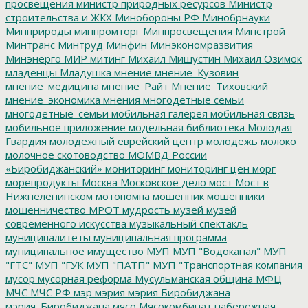
просвещения
министр природных ресурсов
Министр
строительства и ЖКХ
Минобороны РФ
Минобрнауки
Минприроды
минпромторг
Минпросвещения
Минстрой
Минтранс
Минтруд
Минфин
Минэкономразвития
Минэнерго
МИР
митинг
Михаил Мишустин
Михаил Озимок
младенцы
Младушка
мнение
мнение_Кузовин
мнение_медицина
мнение_Райт
Мнение_Тиховский
мнение_экономика
мнения
многодетные семьи
многодетные_семьи
мобильная галерея
мобильная связь
мобильное приложение
модельная библиотека
Молодая
Гвардия
молодежный еврейский центр
молодежь
молоко
молочное скотоводство
МОМВД России
«Биробиджанский»
мониторинг
мониторинг цен
морг
морепродукты
Москва
Московское дело
мост
Мост в
Нижнеленинском
мотопомпа
мошенник
мошенники
мошенничество
МРОТ
мудрость
музей
музей
современного искусства
музыкальный спектакль
муниципалитеты
муниципальная программа
муниципальное имущество
МУП
МУП "Водоканал"
МУП
"ГТС"
МУП "ГУК
МУП "ПАТП"
МУП "Транспортная компания
мусор
мусорная реформа
Мусульманская община
МФЦ
МЧС
МЧС РФ
мэр
мэрия
мэрия Биробиджана
мэрия_Биробиджана
мясо
Мясокомбинат
набережная