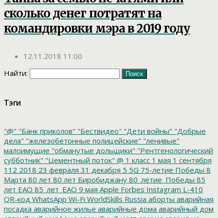
сколько денег потратят на
командировки мэра в 2019 году
12.11.2018 11:00
Найти:
Тэги
"@"
"Банк приколов"
"Бествидео"
"Дети войны"
"Добрые
дела"
"железобетонные полицейские"
"ленивые"
малоимущие
"обманутые дольщики"
"Рентгенологический
субботник"
"Цементный поток"
@
1 класс
1 мая
1 сентября
112
2018
23 февраля
31 декабря
5
5G
75-летие Победы
8
Марта
80 лет
80 лет Биробиджану
80_летие_Победы
85
лет ЕАО
85_лет_ЕАО
9 мая
Apple
Forbes
Instagram
L-410
QR-код
WhatsApp
Wi-Fi
WorldSkills Russia
аборты
аварийная
посадка
аварийное жилье
аварийные дома
аварийный дом