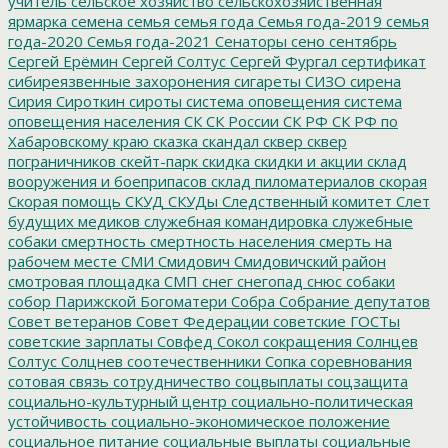
учитель
сельское хозяйство
сельскохозяйственная
ярмарка
семена
семья
семья года
Семья года-2019
семья
года-2020
Семья года-2021
Сенаторы
сено
сентябрь
Сергей Ерёмин
Сергей Солтус
Сергей Фургал
сертификат
сибиреязвенные захоронения
сигареты
СИЗО
сирена
Сирия
Сироткин
сироты
система оповещения
система
оповещения населения
СК
СК России
СК РФ
СК РФ по
Хабаровскому краю
сказка
скандал
сквер
сквер
пограничников
скейт-парк
скидка
скидки и акции
склад
вооружения и боеприпасов
склад пиломатериалов
скорая
Скорая помощь
СКУД
СКУДы
Следственный комитет
Слет
будущих медиков
служебная командировка
служебные
собаки
смертность
смертность населения
смерть на
рабочем месте
СМИ
Смидович
Смидовичский район
смотровая площадка
СМП
снег
снегопад
снюс
собаки
собор Парижской Богоматери
Собра
Собрание депутатов
Совет ветеранов
Совет Федерации
советские ГОСТы
советские зарплаты
Совфед
Сокол
сокращения
Солнцев
Солтус
Солцнев
соотечественники
Сопка
соревнования
сотовая связь
сотрудничество
соцвыплаты
соцзащита
социально-культурный центр
социально-политическая
устойчивость
социально-экономическое положение
социальное питание
социальные выплаты
социальные