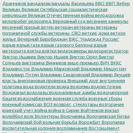
Дранников
вандализм
вандалы
Васильева
ВВО
ВВП
Вебер
Великан
Великая Октябрьская социалистическая
революция
Великая Отечественная война
велодорожка
велопробег
велосипед
Верховный суд
весенние каникулы
весенний призыв
ветер
ветеран
ветераны
ветераны
пограничной службы
ветераны_СВО
ветхие дома
ветхое
жилье
Вечерний Биробиджан
ВЖС "Надежда России"
взрыв
взрыв газа
взрыв газового баллона
взрыв
метеорита
взятка
взятки
видеокамеры
видеорегистратор
Виктор Ишавев
Виктор Ишаев
Виктор Орёл
Виктор
Солнцев
викторина
Винников
вице-премьер
ВИЧ
ВККС
Владивосток
Владимир Марковский
Владимир Мишустин
Владимир Путин
Владимир Сахаровский
Владимир Якушев
власть
внеплановая проверка
Внешний долг
внутренняя
политика
вода
водители
водка
водоемы
водоисточник
Водоканал
водолазы
водоналивные дамбы
водонапорная
башня
водоснабжение
военная служба
военные сборы
военный комиссар
ВОЗ
возврат_стеклотары
возгорание
воинский учет
война
война в Сирии
Войтенков
вокзал
волейбол
волк
Волонтеры
Волочаевка
Волочаевская битва
Волочаевский бой
вольная борьба
Ворожбит
Воропаева
воспитательная колония
воспоминания
Востокцемент