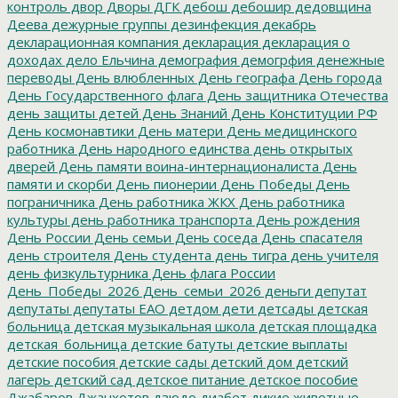
контроль
двор
Дворы
ДГК
дебош
дебошир
дедовщина
Деева
дежурные группы
дезинфекция
декабрь
декларационная компания
декларация
декларация о
доходах
дело Ельчина
демография
демогрфия
денежные
переводы
День влюбленных
День географа
День города
День Государственного флага
День защитника Отечества
день защиты детей
День Знаний
День Конституции РФ
День космонавтики
День матери
День медицинского
работника
День народного единства
день открытых
дверей
День памяти воина-интернационалиста
День
памяти и скорби
День пионерии
День Победы
День
пограничника
День работника ЖКХ
День работника
культуры
день работника транспорта
День рождения
День России
День семьи
День соседа
День спасателя
день строителя
День студента
день тигра
день учителя
день физкультурника
День флага России
День_Победы_2026
День_семьи_2026
деньги
депутат
депутаты
депутаты ЕАО
детдом
дети
детсады
детская
больница
детская музыкальная школа
детская площадка
детская_больница
детские батуты
детские выплаты
детские пособия
детские сады
детский дом
детский
лагерь
детский сад
детское питание
детское пособие
Джабаров
Джанхотов
дзюдо
диабет
дикие животные