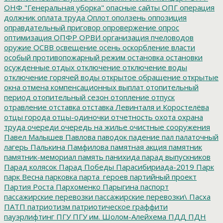
ОНФ "Генеральная уборка"
опасные сайты
ОПГ
операция
должник
оплата труда
Оплот
оползень
оппозиция
оправдательный приговор
опровержение
опрос
оптимизация
ОПФР
ОРВИ
организация пчеловодов
оружие
ОСВВ
освещение
осень
оскорбление власти
особый противопожарный режим
остановка
остановки
осужденные
отдых
отключение
отключение воды
отключение горячей воды
открытое обращение
открытые
окна
отмена компенсационных выплат
отопительный
период
отопительный сезон
отопление
отпуск
отравление
отставка
отставка Левинталя и Коростелёва
отцы города
отцы-одиночки
отчетность
охота
охрана
труда
очереди
очередь на жилье
очистные сооружения
Павел Малышев
Павлова
паводок
падение
пал
палаточный
лагерь
Палькина
Памфилова
памятная акция
памятник
памятник-мемориал
память
панихида
парад выпускников
Парад колясок
Парад Победы
Парасибириада-2019
Парк
парк Весна
парковка
парта_героев
партийный проект
Партия Роста
Пархоменко
Парыгина
паспорт
пассажирские перевозки
пассажирские перевозки\
Пасха
ПАТП
патриотизм
патриотическое граффити
пауэрлифтинг
ПГУ
ПГУ им. Шолом-Алейхема
ПДД
ПДН