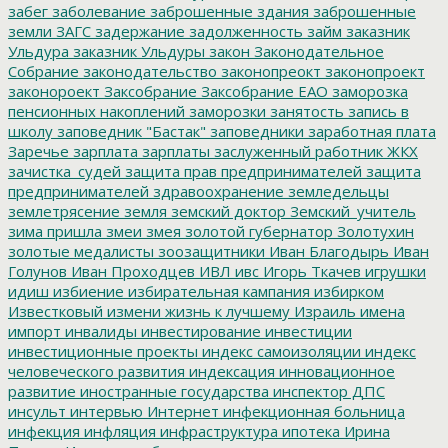
забег
заболевание
заброшенные здания
заброшенные
земли
ЗАГС
задержание
задолженность
займ
заказник
Ульдура
заказник Ульдуры
закон
Законодательное
Собрание
законодательство
законопреокт
законопроект
законороект
Заксобрание
Заксобрание ЕАО
заморозка
пенсионных накоплений
заморозки
занятость
запись в
школу
заповедник "Бастак"
заповедники
заработная плата
Заречье
зарплата
зарплаты
заслуженный работник ЖКХ
зачистка_судей
защита прав предпринимателей
защита
предпринимателей
здравоохранение
земледельцы
землетрясение
земля
земский доктор
Земский_учитель
зима пришла
змеи
змея
золотой губернатор
Золотухин
золотые медалисты
зоозащитники
Иван Благодырь
Иван
Голунов
Иван Проходцев
ИВЛ
ивс
Игорь Ткачев
игрушки
идиш
избиение
избирательная кампания
избирком
Известковый
измени жизнь к лучшему
Израиль
имена
импорт
инвалиды
инвестирование
инвестиции
инвестиционные проекты
индекс самоизоляции
индекс
человеческого развития
индексация
инновационное
развитие
иностранные государства
инспектор ДПС
инсульт
интервью
Интернет
инфекционная больница
инфекция
инфляция
инфраструктура
ипотека
Ирина