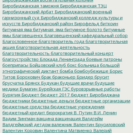
Биробиджанская таможня
Биробиджанская ТЭЦ
Биробиджанский Арбат
Биробиджанский военный
гарнизонный суд
Биробиджанский колледж культуры и
искусств
Биробиджанский район
Бирофельд
биткоин
битумная яма
битумная_яма
битумное болото
битумные
ямы
Благовещенск
Благовещенский кафедральный собор
Благословенное
благотворитель года
благотворительная
акция
благотворительная деятельность
благотворительность
благотворительный концерт
благоустройство
Блокада Ленинграда
боевые патроны
боеприпасы
Бойцовский клуб
бокс
больница
большой
этнографический диктант
бомба
бомбоубежище
Борис
Титов
Борохович
брак
браконьер
Бридер
брусит
брусчатка
Брянск
Будукан
будущие врачи
будущие
медики
Бумагин
Бурейская ГЭС
буровзрывные работы
Бурятия
Бюджет
бюджет 2017
бюджет Биробиджана
бюджетники
бюджетные деньги
бюджетные организации
бюджетные средства
бюджетные учреждения
бюджетный кредит
бюрократия
В. Путин
В.И. Ленин
Вадим Зингман
вакцина
вакцинация
Валдгейм
Валдгеймский детдом
валежник
Валентин Брусиловский
Валентин Коровин
Валентина Матвиенко
Валерий