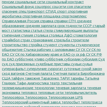
пенсии
социальные сети
социальный контракт
Социальный фонд
соцопрос
соцсети
соя
спасатели
спасение
спецтранспорт
СПИД
спорт
спортивная
акробатика
спортивная площадка
спорткомплекс
Справедливая Россия
справка
справки
СПЧ
среднее
образование
средняя зарплата
срок годности
СССР
старый
мост
статистика
статья
стела
стимулирующие выплаты
стипендия
стихия
столица
столица ДфО
стоматология
страйкбол
страх
страхование
стрельба
строители
строительство
стройка
студент
студенты
студенческое
общежитие
Стычка рабочих с силовиками
СУ СК
СУ СК по
ЕАО
СУ СК по Хабаровскому краю и ЕАО
су ск рф
СУ СК РФ
по ЕАО
субботнее чтиво
субботник
субсидии
субсидия
Суд
суд
суд присяжных
судебные приставы
судьи
судья
суперасфальт
суперлуние
суррогат
суточные
сухой закон
сход вагонов
Счетная палата
Счетная палата Биробиджана
США
тайфун
таможня
Тарасенко
ТАРИ
тарифы
Татьяна
Гладких
Тафи-диагностика
театр
текстильная
телемедицинские технологии
теневая зарплата
теневая
экономика
тепловоз
тепловые сети
тепловычислитель
Теплоозёрск
Теплоозерск
Теплоозёрская ЦРБ
Теплоозерский цементный завод
теплосбыт
теплотрасса
территория действий
терроризм
техника
технологии