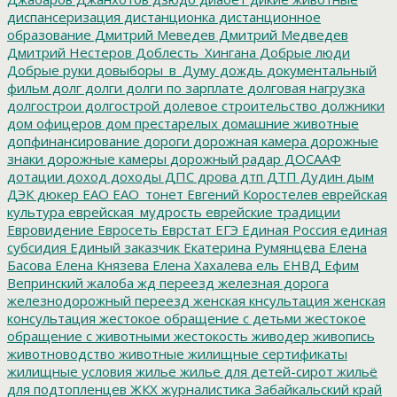
диспансеризация
дистанционка
дистанционное
образование
Дмитрий Меведев
Дмитрий Медведев
Дмитрий Нестеров
Доблесть_Хингана
Добрые люди
Добрые руки
довыборы_в_Думу
дождь
документальный
фильм
долг
долги
долги по зарплате
долговая нагрузка
долгострои
долгострой
долевое строительство
должники
дом офицеров
дом престарелых
домашние животные
допфинансирование
дороги
дорожная камера
дорожные
знаки
дорожные камеры
дорожный радар
ДОСААФ
дотации
доход
доходы
ДПС
дрова
дтп
ДТП
Дудин
дым
ДЭК
дюкер
ЕАО
ЕАО_тонет
Евгений Коростелев
еврейская
культура
еврейская_мудрость
еврейские традиции
Евровидение
Евросеть
Еврстат
ЕГЭ
Единая Россия
единая
субсидия
Единый заказчик
Екатерина Румянцева
Елена
Басова
Елена Князева
Елена Хахалева
ель
ЕНВД
Ефим
Вепринский
жалоба
жд переезд
железная дорога
железнодорожный переезд
женская кнсультация
женская
консультация
жестокое обращение с детьми
жестокое
обращение с животными
жестокость
живодер
живопись
животноводство
животные
жилищные сертификаты
жилищные условия
жилье
жилье для детей-сирот
жильё
для подтопленцев
ЖКХ
журналистика
Забайкальский край