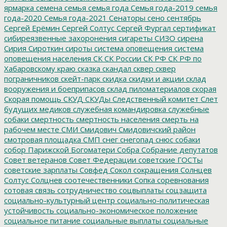
ярмарка
семена
семья
семья года
Семья года-2019
семья
года-2020
Семья года-2021
Сенаторы
сено
сентябрь
Сергей Ерёмин
Сергей Солтус
Сергей Фургал
сертификат
сибиреязвенные захоронения
сигареты
СИЗО
сирена
Сирия
Сироткин
сироты
система оповещения
система
оповещения населения
СК
СК России
СК РФ
СК РФ по
Хабаровскому краю
сказка
скандал
сквер
сквер
пограничников
скейт-парк
скидка
скидки и акции
склад
вооружения и боеприпасов
склад пиломатериалов
скорая
Скорая помощь
СКУД
СКУДы
Следственный комитет
Слет
будущих медиков
служебная командировка
служебные
собаки
смертность
смертность населения
смерть на
рабочем месте
СМИ
Смидович
Смидовичский район
смотровая площадка
СМП
снег
снегопад
снюс
собаки
собор Парижской Богоматери
Собра
Собрание депутатов
Совет ветеранов
Совет Федерации
советские ГОСТы
советские зарплаты
Совфед
Сокол
сокращения
Солнцев
Солтус
Солцнев
соотечественники
Сопка
соревнования
сотовая связь
сотрудничество
соцвыплаты
соцзащита
социально-культурный центр
социально-политическая
устойчивость
социально-экономическое положение
социальное питание
социальные выплаты
социальные