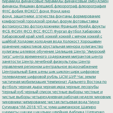
пирамида
финансовые пирамиды
финансовый омбудсмен
финансы
Фишман
флешмоб
флюорограф
флюорография
ФНС
фобия
ФОКОТ
фонд
Фонд кино
фонд_защитники_отечества
фонтаны
формирование
комфортной городской среды\
форум
фотовыставка
фотоискусство
фотохудожники
Франция
Фрейд
фрукты
ФСБ
ФСИН
ФСО
ФСС
ФССП
Фургал
футбол
Хабаровск
Хабаровский край
хлеб
хоккей
хоккей с мячом
хоккей с
шайбой
Холдоми
холодная вода
Холокост
Хорошавин
хранение наркотиков
хрустальная менора
хулиганство
хулиганы
целевое обучение
Целищев
Центр "Амурский
тигр"
центр временного содержания мигрантов
центр
занятости
Центр лечебной физкультуры
Центр
управления регионом
центральное водоснабжение
Центральный Банк
цены
цик
циклон
цирк
цифровое
телевидение
цифровой рубль
ЦСМ
ЦУР
Час земли
частичная мобилизация
Чемпионат Дальнего Востока по
футболу
черная дыра
черная икра
черные лесорубы
Черный куб
черный список
честные выборы
честные и
чистые выборы
четырехдневная рабочая неделя
чиновник
чиновники
чипирование
чистая питьевая вода
Чиунэ
Сугихара
ЧМ-2018
ЧП
чс
чума
шампанское
Шапиро
шахматы
шашки
шашлыки
швейная фабрика
Шевченко