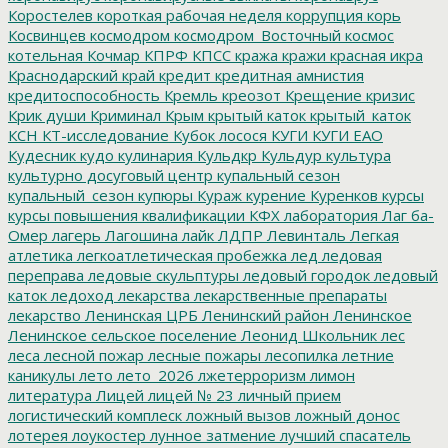
Коростелев
короткая рабочая неделя
коррупция
корь
Косвинцев
космодром
космодром_Восточный
космос
котельная
Кочмар
КПРФ
КПСС
кража
кражи
красная икра
Краснодарский край
кредит
кредитная амнистия
кредитоспособность
Кремль
креозот
Крещение
кризис
Крик души
Криминал
Крым
крытый каток
крытый_каток
КСН
КТ-исследование
Кубок лосося
КУГИ
КУГИ ЕАО
Кудесник
кудо
кулинария
Кульдкр
Кульдур
культура
культурно досуговый центр
купальный сезон
купальный_сезон
купюры
Кураж
курение
Куренков
курсы
курсы повышения квалификации
КФХ
лаборатория
Лаг ба-
Омер
лагерь
Лагошина
лайк
ЛДПР
Левинталь
Легкая
атлетика
легкоатлетическая пробежка
лед
ледовая
переправа
ледовые скульптуры
ледовый городок
ледовый
каток
ледоход
лекарства
лекарственные препараты
лекарство
Ленинская ЦРБ
Ленинский район
Ленинское
Ленинское сельское поселение
Леонид Школьник
лес
леса
лесной пожар
лесные пожары
лесопилка
летние
каникулы
лето
лето_2026
лжетерроризм
лимон
литература
Лицей
лицей № 23
личный прием
логистический комплеск
ложный вызов
ложный донос
лотерея
лоукостер
лунное затмение
лучший спасатель