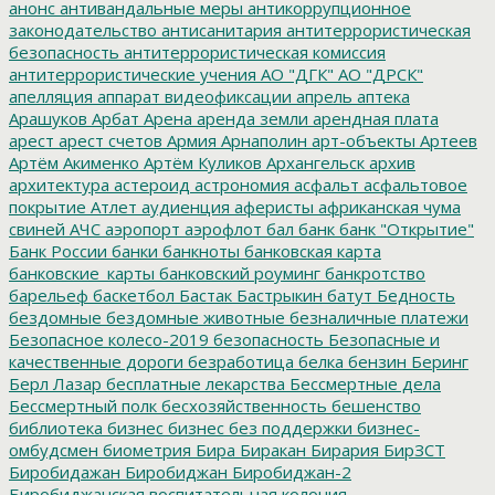
анонс
антивандальные меры
антикоррупционное
законодательство
антисанитария
антитеррористическая
безопасность
антитеррористическая комиссия
антитеррористические учения
АО "ДГК"
АО "ДРСК"
апелляция
аппарат видеофиксации
апрель
аптека
Арашуков
Арбат
Арена
аренда земли
арендная плата
арест
арест счетов
Армия
Арнаполин
арт-объекты
Артеев
Артём Акименко
Артём Куликов
Архангельск
архив
архитектура
астероид
астрономия
асфальт
асфальтовое
покрытие
Атлет
аудиенция
аферисты
африканская чума
свиней
АЧС
аэропорт
аэрофлот
бал
банк
банк "Открытие"
Банк России
банки
банкноты
банковская карта
банковские_карты
банковский роуминг
банкротство
барельеф
баскетбол
Бастак
Бастрыкин
батут
Бедность
бездомные
бездомные животные
безналичные платежи
Безопасное колесо-2019
безопасность
Безопасные и
качественные дороги
безработица
белка
бензин
Беринг
Берл Лазар
бесплатные лекарства
Бессмертные дела
Бессмертный полк
бесхозяйственность
бешенство
библиотека
бизнес
бизнес без поддержки
бизнес-
омбудсмен
биометрия
Бира
Биракан
Бирария
БирЗСТ
Биробидажан
Биробиджан
Биробиджан-2
Биробиджанская воспитательная колония