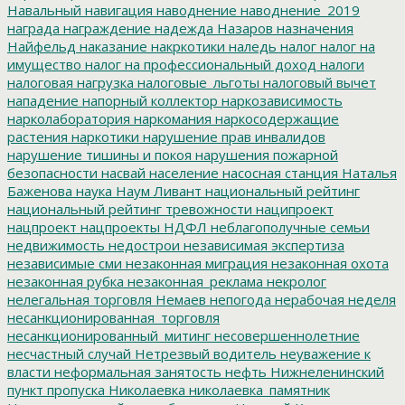
Навальный
навигация
наводнение
наводнение_2019
награда
награждение
надежда
Назаров
назначения
Найфельд
наказание
накркотики
наледь
налог
налог на
имущество
налог на профессиональный доход
налоги
налоговая нагрузка
налоговые_льготы
налоговый вычет
нападение
напорный коллектор
наркозависимость
нарколаборатория
наркомания
наркосодержащие
растения
наркотики
нарушение прав инвалидов
нарушение тишины и покоя
нарушения пожарной
безопасности
насвай
население
насосная станция
Наталья
Баженова
наука
Наум Ливант
национальный рейтинг
национальный рейтинг тревожности
наципроект
нацпроект
нацпроекты
НДФЛ
неблагополучные семьи
недвижимость
недострои
независимая экспертиза
независимые сми
незаконная миграция
незаконная охота
незаконная рубка
незаконная_реклама
некролог
нелегальная торговля
Немаев
непогода
нерабочая неделя
несанкционированная_торговля
несанкционированный_митинг
несовершеннолетние
несчастный случай
Нетрезвый водитель
неуважение к
власти
неформальная занятость
нефть
Нижнеленинский
пункт пропуска
Николаевка
николаевка_памятник