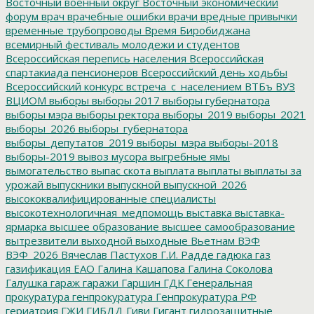
Восточный военный округ
Восточный экономический
форум
врач
врачебные ошибки
врачи
вредные привычки
временные трубопроводы
Время Биробиджана
всемирный фестиваль молодежи и студентов
Всероссийская перепись населения
Всероссийская
спартакиада пенсионеров
Всероссийский день ходьбы
Всероссийский конкурс
встреча_с_населением
ВТБъ
ВУЗ
ВЦИОМ
выборы
выборы 2017
выборы губернатора
выборы мэра
выборы ректора
выборы_2019
выборы_2021
выборы_2026
выборы_губернатора
выборы_депутатов_2019
выборы_мэра
выборы-2018
выборы-2019
вывоз мусора
выгребные ямы
вымогательство
выпас скота
выплата
выплаты
выплаты за
урожай
выпускники
выпускной
выпускной_2026
высококвалифицированные специалисты
высокотехнологичная_медпомощь
выставка
выставка-
ярмарка
высшее образование
высшее самообразование
вытрезвители
выходной
выходные
Вьетнам
ВЭФ
ВЭФ_2026
Вячеслав Пастухов
Г.И. Радде
гадюка
газ
газификация ЕАО
Галина Кашапова
Галина Соколова
Галушка
гараж
гаражи
Гаршин
ГДК
Генеральная
прокуратура
генпрокуратура
Генпрокуратура РФ
гериатрия
ГЖИ
ГИБДД
Гиви
Гигант
гидрозащитные