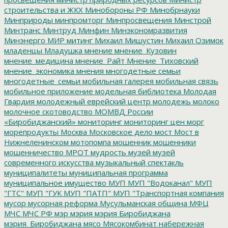
строительства и ЖКХ
Минобороны РФ
Минобрнауки
Минприроды
минпромторг
Минпросвещения
Минстрой
Минтранс
Минтруд
Минфин
Минэкономразвития
Минэнерго
МИР
митинг
Михаил Мишустин
Михаил Озимок
младенцы
Младушка
мнение
мнение_Кузовин
мнение_медицина
мнение_Райт
Мнение_Тиховский
мнение_экономика
мнения
многодетные семьи
многодетные_семьи
мобильная галерея
мобильная связь
мобильное приложение
модельная библиотека
Молодая
Гвардия
молодежный еврейский центр
молодежь
молоко
молочное скотоводство
МОМВД России
«Биробиджанский»
мониторинг
мониторинг цен
морг
морепродукты
Москва
Московское дело
мост
Мост в
Нижнеленинском
мотопомпа
мошенник
мошенники
мошенничество
МРОТ
мудрость
музей
музей
современного искусства
музыкальный спектакль
муниципалитеты
муниципальная программа
муниципальное имущество
МУП
МУП "Водоканал"
МУП
"ГТС"
МУП "ГУК
МУП "ПАТП"
МУП "Транспортная компания
мусор
мусорная реформа
Мусульманская община
МФЦ
МЧС
МЧС РФ
мэр
мэрия
мэрия Биробиджана
мэрия_Биробиджана
мясо
Мясокомбинат
набережная