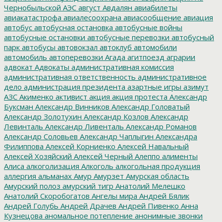
Чернобыльской АЭС
август
Авдалян
авиабилеты
авиакатастрофа
авиалесоохрана
авиасообщение
авиация
автобус
автобусная остановка
автобусные войны
автобусные остановки
автобусные перевозки
автобусный
парк
автобусы
автовокзал
автоклуб
автомобили
автомобиль
автоперевозки
Агада
агитпоезд
аграрии
адвокат
Адвокаты
административная комиссия
административная ответственность
административное
дело
администрация президента
азартные игры
азимут
АЗС
Акименко
активист
акция
акция протеста
Александр
Буксман
Александр Винников
Александр Головатый
Александр Золотухин
Александр Козлов
Александр
Левинталь
Александр Ливенталь
Александр Романов
Александр Соловьев
Александр Чаплыгин
Александра
Филиппова
Алексей Корниенко
Алексей Навальный
Алексей Хозяйский
Алексей Черный
Алеппо
алименты
Алиса
алкоголизация
Алкоголь
алкогольная продукция
аллергия
альманах
Амур
Амурзет
Амурская область
Амурский полоз
амурский тигр
Анатолий Мелешко
Анатолий Скоробогатов
Ангелы мира
Андрей Бялик
Андрей Голубь
Андрей Драчев
Андрей Пивенко
Анна
Кузнецова
аномальное потепление
анонимные звонки