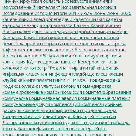
Пинчук
Иркутская область
иск
искусственная елка
искусственный_интеллект
исправительная колония
исследование
история
Итоги-2017
июль
июнь
июнь_2026
кабель линии электропередачи
кадетский бал
кадеты
кадровая чехарда
кадры
казаки
Казань
Казначейство
России
календарь
календарь праздников
камера
камеры
Камчатка
Камчатский край
канализация
капитальный
ремонт
капремонт
карантин
карате
каратин
катастрофа
кафе
качество жизни
качество и безопасность
качество
молока
качество обслуживания
Кванториум
квартиры
квитанция
КДН
кедровые шишки
Кемерово
кинозал
кинологи
кинотеатр "Родина"
Кирга
китай
кишечная
инфекция
кишечная_инфекция
кладбище
клещ
клещи
клубника
книга памяти
книги
КНР
КоАП
ковид-сводка
Кодекс
колледж культуры
колония
командировка
командировочные
комары
комиссия
комитет образования
коммуналка
коммунальная авария
коммунальные платежи
коммунальные услуги
компенсации
компенсационные
расходы
компенсация
комфортная городская среда
кондитерские изделия
конкурс
Конрад
Константин
Лазарев
конституционный суд
конституция
контрабанда
контрафакт
конфликт интересов
концерт
Корж
коронавирус
коронавирусные выплаты
коронаврус