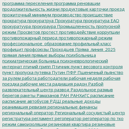
программа переселения
программа реновации
продолжительность жизни
продуктовые карточки
проезд
прожиточный минимум
производство
происшествие
прократура
прокуратруа
Прокуратура
прокуратура ЕАО
прокуратуура
прокураура
Промышленность
пропускной
режим
Просветов
протест
противодействие коррупции
противопожарный период
противопожарный режим
профессиональное_образование
профильный класс
профицит
профсоюзы
Проходцев
Пряма_линия_2025
прямая линия
прямые выборы
психбольница
психиатрическая больница
психоневрологический
интернат
птичий грипп
Птичник
пункт весового контроля
пункт пропуска
путевка
Путин
ПФР
Пшеничный
пьянство
за рулем
работа
работодатели
рабочая неделя
рабочая
поездка
рабочие места
радиация
радон
Разбой
развлекательный центр
развод
Раздольное
размыв
берегов
ракеты
Рамазанов
РАН
РАНХиГС
расписание
расписание автобусов
РДШ
реальные доходы
реанимация
ревизия
региональные финансы
региональный оператор
Региональный сосудистый центр
регистратура
регламент
регоператор
регоператор по тко
режим самоизоляции
резиновая квартира
резиновые