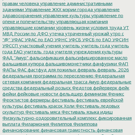
правам человека
управление административными
зданиями
Управление ЖКХ мэрии города
управление
здравоохранения
управление культуры
управление по
опеке и попечительству
управляющая компания
управляющие компании
уровень жизни
условия труда
УТ
МВД России по ДФО
утечка
утраченный урожай
утро с
"@"
УФАС
УФАС по ЕАО
УФНС
УФСБ
УФСБ по ЕАО
УФСИН
УФССП
участковый
учения
учитель
учитель года
учитель
года ЕАО
учитель_года
учителя
учреждения культуры
ФАД "Амур"
фальсификация
фальсифицированное масло
фальшивая купюра
фальшивомонетчики
фанфурики
ФАП
ФАПы
ФАС
фастфуд для пожилых
февраль
февраль_2026
федеральная программа по переселению
Федеральная
сетевая компания
федеральная трасса Амур
федеральные
средства
федеральный розыск
Федотов
фейерверк
фейк
фейки
фейковые новости
фельдшер
феминизм
Феникс
Феоктистов
фермеры
фестиваль
фестиваль еврейской
культуры
фестиваль красок Холи
Фестиваль ледовых
скульптур
Фестиваль мяса
Фестиваль языка идиш
Физкультурно-оздоровительный комплекс
фиксированная
выплата
Филармония
Филиппов
Филиппова
финансирование
финансовая грамотность
финансовая