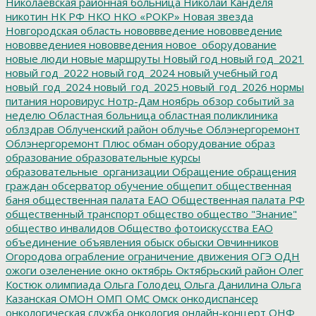
Николаевская районная больница
Николай Канделя
никотин
НК РФ
НКО
НКО «РОКР»
Новая звезда
Новгородская область
нововвведение
нововведение
нововведениея
нововведения
новое_оборудование
новые люди
новые маршруты
Новый год
новый год_2021
новый год_2022
новый год_2024
новый учебный год
новый_год_2024
новый_год_2025
новый_год_2026
нормы
питания
норовирус
Нотр-Дам
ноябрь
обзор событий за
неделю
Областная больница
областная поликлиника
облздрав
Облученский район
облучье
Облэнергоремонт
Облэнергоремонт Плюс
обман
оборудование
образ
образование
образовательные курсы
образовательные_организации
Обращение
обращения
граждан
обсерватор
обучение
общепит
общественная
баня
общественная палата ЕАО
Общественная палата РФ
общественный транспорт
общество
общество "Знание"
общество инвалидов
Общество фотоискусства ЕАО
объединение
объявления
обыск
обыски
Овчинников
Огородова
ограбление
ограничение движения
ОГЭ
ОДН
ожоги
озеленение
окно
октябрь
Октябрьский район
Олег
Костюк
олимпиада
Ольга Голодец
Ольга Данилина
Ольга
Казанская
ОМОН
ОМП
ОМС
Омск
онкодиспансер
онкологическая служба
онкология
онлайн-концерт
ОНФ