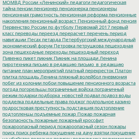
МОМВД России «Ленинский»
педагоги
педагогическая
тайна
пенсии
пенсионер
пенсионерка
пенсионеры
пенсионная грамотность
пенсионная реформа
пенсионные
накопления
пенсионный возраст
Пенсионный фонд
пенсия
Первенство России по футболу
Первомай 2017
первый
класс
переводы
переезд
перерасчет
перечень
период
навигации
Песах
петарда
Петербургский международный
экономический форум
Петровка
петрушкова
пешеходная
зона
пешеходные переходы
пешеходный переход
Пивенко
пикет
пикник
Пикник на площади Ленина
пиротехника
письмо в редакцию
письмо_в_редакцию
питание
план мероприятий
платный перекресток
Платон
плитка
площадь Ленина
пляжный волейбол
пневмония
побег из колонии
побои
повышение пенсионного возраста
погода
погорельцы
пограничные войска
пограничный
режим
подарки
подборка_новостей
подвал
подвоз воды
подделка
поддельные права
поджог
подпольное казино
подростковая преступность
подстанция
подтопление
подтопленцы
подъемные
пожар
Пожар
пожарная
безопасность
пожарные
пожарный кроссфит
пожароопасный период
пожароопасный сезон
пожары
поиск
поиск ребенка
покушение на дачу взятки
покушение
на убийство
полезное
полигон
поликлиника
полиомиелит