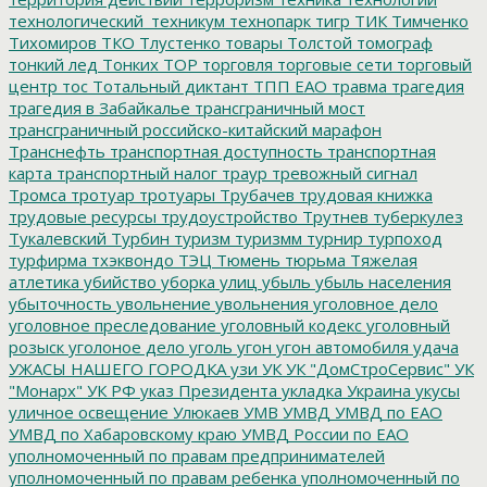
технологический_техникум
технопарк
тигр
ТИК
Тимченко
Тихомиров
ТКО
Тлустенко
товары
Толстой
томограф
тонкий лед
Тонких
ТОР
торговля
торговые сети
торговый
центр
тос
Тотальный диктант
ТПП ЕАО
травма
трагедия
трагедия в Забайкалье
трансграничный мост
трансграничный российско-китайский марафон
Транснефть
транспортная доступность
транспортная
карта
транспортный налог
траур
тревожный сигнал
Тромса
тротуар
тротуары
Трубачев
трудовая книжка
трудовые ресурсы
трудоустройство
Трутнев
туберкулез
Тукалевский
Турбин
туризм
туризмм
турнир
турпоход
турфирма
тхэквондо
ТЭЦ
Тюмень
тюрьма
Тяжелая
атлетика
убийство
уборка улиц
убыль
убыль населения
убыточность
увольнение
увольнения
уголовное дело
уголовное преследование
уголовный кодекс
уголовный
розыск
уголоное дело
уголь
угон
угон автомобиля
удача
УЖАСЫ НАШЕГО ГОРОДКА
узи
УК
УК "ДомСтроСервис"
УК
"Монарх"
УК РФ
указ Президента
укладка
Украина
укусы
уличное освещение
Улюкаев
УМВ
УМВД
УМВД по ЕАО
УМВД по Хабаровскому краю
УМВД России по ЕАО
уполномоченный по правам предпринимателей
уполномоченный по правам ребенка
уполномоченный по