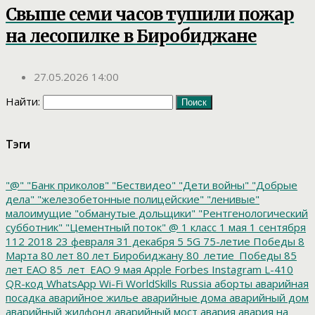
Свыше семи часов тушили пожар
на лесопилке в Биробиджане
27.05.2026 14:00
Найти:
Тэги
"@"
"Банк приколов"
"Бествидео"
"Дети войны"
"Добрые
дела"
"железобетонные полицейские"
"ленивые"
малоимущие
"обманутые дольщики"
"Рентгенологический
субботник"
"Цементный поток"
@
1 класс
1 мая
1 сентября
112
2018
23 февраля
31 декабря
5
5G
75-летие Победы
8
Марта
80 лет
80 лет Биробиджану
80_летие_Победы
85
лет ЕАО
85_лет_ЕАО
9 мая
Apple
Forbes
Instagram
L-410
QR-код
WhatsApp
Wi-Fi
WorldSkills Russia
аборты
аварийная
посадка
аварийное жилье
аварийные дома
аварийный дом
аварийный жилфонд
аварийный мост
авария
авария на