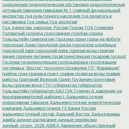
сооружения
гидрологическая обстановка
гидрологическая
ситуация
гимназия
гимназия № 1
главный федеральный
инспектор
год культурного наследия
год педагога и
наставника
Год семьи
Год экологии
Год_единства_народов_России
Гознак
ГОК
Голикова
Головатый
гололед
голосование
голубая сорока
Гольдштейн
гомеопатия
Гордума
горки
горки на Арбате
городская Дума
городская среда
городское кладбище
городской парк
городской пляж
горячая вода
горячая
линия
горячее питание
госавтоинспекция
госархив
госдолг
Госдума
госжилинспекция
господдержка
госслужащие
гостиница "Восток"
госуслуги
госхакупки
ГП "Фармация"
грабеж
град
граница
грант
график подвоза воды
график
работы
Григорий Волохов
Грипп
Грудинин
грунтовые
воды
грязная вода
ГТО
губернатор
губернатор
Гольдштейн
губернатор ЕАО
ГУК
Гулягин
Д
давление на
предпринимателей
дайджест
Дальневосточная
оперативная таможня
Дальневосточная энергетическая
компания
Дальневосточное ГУ Банка России
дальневосточный гектар
Дальний Восток
Дальсельмаш
дамба
дачное расписание
дачные перевозки
дачный_сезон_2026
ДВЖД
Движение общественный