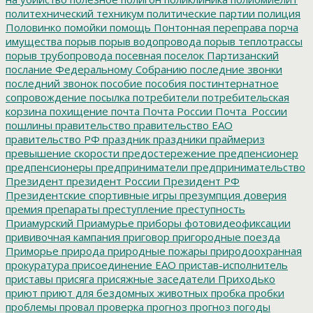
политехнический техникум
политические партии
полиция
Половинко
помойки
помощь
Понтонная переправа
порча
имущества
порыв
порыв водопровода
порыв теплотрассы
порыв трубопровода
посевная
поселок Партизанский
послание Федеральному Собранию
последние звонки
последний звонок
пособие
пособия
постинтернатное
сопровождение
посылка
потребители
потребительская
корзина
похищение
почта
Почта России
Почта_России
пошлины
правительство
правительство ЕАО
правительство РФ
праздник
праздники
праймериз
превышение скорости
предостережение
предпенсионер
предпенсионеры
предприниматели
предпринимательство
Президент
президент России
Президент РФ
Президентские спортивные игры
презумпция доверия
премия
препараты
преступление
преступность
Приамурский
Приамурье
приборы фотовидеофиксации
прививочная кампания
приговор
пригородные поезда
Приморье
природа
природные пожары
природоохранная
прокуратура
присоединение ЕАО
пристав-исполнитель
приставы
присяга
присяжные заседатели
Приходько
приют
приют для бездомных животных
пробка
пробки
проблемы
провал
проверка
прогноз
прогноз погоды