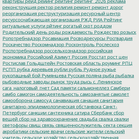
квартиры
рейд
рейинг
рейтинг
рейтинг_2026
реклама
реконструкция
ректор
религия
ремонт
ремонт дорог
реорганизация
реструктуризация
ресурсный центр
ресурсоснабжающая организация
РЖД
РИА Рейтинг
ритуальные услуги
рйтинг
рогатый скот
роддом
Родительский день
роды
рождаемость
Рождество
розыск
Ропотребнадзор
Росавиация
Росводресурсы
Росгвардия
Роскачество
Роскомнадзор
Росконтроль
Рослесхоз
Роспотребнадзор
россельхознадзор
российская
экономика
Российский Азимут
Россия
Росстат
рост цен
Ростислав Гольдштейн
Ростовская область
роуминг
РПЦ
РСПП
рубка деревьев
рубли
рубль
Рудное
ружье
рукопашный бой
Румянцева
Русская поляна
рыба
рыбалка
рыбоводные заводы
рынок труда
рысь
с. Ленинское
сага_налоговый_гнет
Сад памяти
сальмонеллез
Самбери
самбо
самогон
самодеятельность
самозанятые
самолет
самооборона
самосуд
санавиация
санация
санитария
санитарно-эпидемиологическая обстанвока
Санкт-
Петербург
санкции
сантехника
сатира
Сбербанк
сбор
вещей
сбор на здравоохранение
свадьба
свалка
свалки
светофоры
свищ
связь
священнослужитель
секта
секция
акробатики
сельские врачи
сельские жители
сельский
учитель
сельское хозяйство
сельскохозяйственная