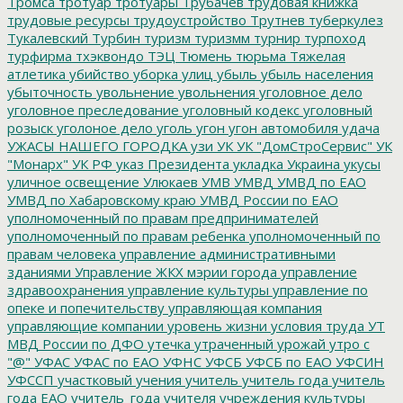
Тромса
тротуар
тротуары
Трубачев
трудовая книжка
трудовые ресурсы
трудоустройство
Трутнев
туберкулез
Тукалевский
Турбин
туризм
туризмм
турнир
турпоход
турфирма
тхэквондо
ТЭЦ
Тюмень
тюрьма
Тяжелая
атлетика
убийство
уборка улиц
убыль
убыль населения
убыточность
увольнение
увольнения
уголовное дело
уголовное преследование
уголовный кодекс
уголовный
розыск
уголоное дело
уголь
угон
угон автомобиля
удача
УЖАСЫ НАШЕГО ГОРОДКА
узи
УК
УК "ДомСтроСервис"
УК
"Монарх"
УК РФ
указ Президента
укладка
Украина
укусы
уличное освещение
Улюкаев
УМВ
УМВД
УМВД по ЕАО
УМВД по Хабаровскому краю
УМВД России по ЕАО
уполномоченный по правам предпринимателей
уполномоченный по правам ребенка
уполномоченный по
правам человека
управление административными
зданиями
Управление ЖКХ мэрии города
управление
здравоохранения
управление культуры
управление по
опеке и попечительству
управляющая компания
управляющие компании
уровень жизни
условия труда
УТ
МВД России по ДФО
утечка
утраченный урожай
утро с
"@"
УФАС
УФАС по ЕАО
УФНС
УФСБ
УФСБ по ЕАО
УФСИН
УФССП
участковый
учения
учитель
учитель года
учитель
года ЕАО
учитель_года
учителя
учреждения культуры