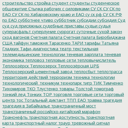
строительство
стройка
студент
студенты
студенческое
общежитие
Стычка рабочих с силовиками
СУ СК
СУ СК по
ЕАО
СУ СК по Хабаровскому краю и ЕАО
су ск рф
СУ СК РФ
по ЕАО
субботнее чтиво
субботник
субсидии
субсидия
Суд
суд
суд присяжных
судебные приставы
судьи
судья
суперасфальт
суперлуние
суррогат
суточные
сухой закон
сход вагонов
Счетная палата
Счетная палата Биробиджана
США
тайфун
таможня
Тарасенко
ТАРИ
тарифы
Татьяна
Гладких
Тафи-диагностика
театр
текстильная
телемедицинские технологии
теневая зарплата
теневая
экономика
тепловоз
тепловые сети
тепловычислитель
Теплоозёрск
Теплоозерск
Теплоозёрская ЦРБ
Теплоозерский цементный завод
теплосбыт
теплотрасса
территория действий
терроризм
техника
технологии
технологический_техникум
технопарк
тигр
ТИК
Тимченко
Тихомиров
ТКО
Тлустенко
товары
Толстой
томограф
тонкий лед
Тонких
ТОР
торговля
торговые сети
торговый
центр
тос
Тотальный диктант
ТПП ЕАО
травма
трагедия
трагедия в Забайкалье
трансграничный мост
трансграничный российско-китайский марафон
Транснефть
транспортная доступность
транспортная
карта
транспортный налог
траур
тревожный сигнал