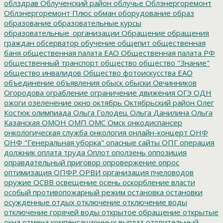
облздрав
Облученский район
облучье
Облэнергоремонт
Облэнергоремонт Плюс
обман
оборудование
образ
образование
образовательные курсы
образовательные_организации
Обращение
обращения
граждан
обсерватор
обучение
общепит
общественная
баня
общественная палата ЕАО
Общественная палата РФ
общественный транспорт
общество
общество "Знание"
общество инвалидов
Общество фотоискусства ЕАО
объединение
объявления
обыск
обыски
Овчинников
Огородова
ограбление
ограничение движения
ОГЭ
ОДН
ожоги
озеленение
окно
октябрь
Октябрьский район
Олег
Костюк
олимпиада
Ольга Голодец
Ольга Данилина
Ольга
Казанская
ОМОН
ОМП
ОМС
Омск
онкодиспансер
онкологическая служба
онкология
онлайн-концерт
ОНФ
ОНФ "Генеральная уборка"
опасные сайты
ОПГ
операция
должник
оплата труда
Оплот
оползень
оппозиция
оправдательный приговор
опровержение
опрос
оптимизация
ОПФР
ОРВИ
организация пчеловодов
оружие
ОСВВ
освещение
осень
оскорбление власти
особый противопожарный режим
остановка
остановки
осужденные
отдых
отключение
отключение воды
отключение горячей воды
открытое обращение
открытые
окна
отмена компенсационных выплат
отопительный