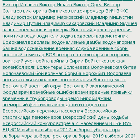
Виктор Ишавев
Виктор Ишаев
Виктор Орёл
Виктор
Солнцев
викторина
Винников
вице-премьер
ВИЧ
ВККС
Владивосток
Владимир Марковский
Владимир Мишустин
Владимир Путин
Владимир Сахаровский
Владимир Якушев
власть
внеплановая проверка
Внешний долг
внутренняя
политика
вода
водители
водка
водоемы
водоисточник
Водоканал
водолазы
водоналивные дамбы
водонапорная
башня
водоснабжение
военная служба
военные сборы
военный комиссар
ВОЗ
возврат_стеклотары
возгорание
воинский учет
война
война в Сирии
Войтенков
вокзал
волейбол
волк
Волонтеры
Волочаевка
Волочаевская битва
Волочаевский бой
вольная борьба
Ворожбит
Воропаева
воспитательная колония
воспоминания
Востокцемент
Восточный военный округ
Восточный экономический
форум
врач
врачебные ошибки
врачи
вредные привычки
временные трубопроводы
Время Биробиджана
всемирный фестиваль молодежи и студентов
Всероссийская перепись населения
Всероссийская
спартакиада пенсионеров
Всероссийский день ходьбы
Всероссийский конкурс
встреча_с_населением
ВТБъ
ВУЗ
ВЦИОМ
выборы
выборы 2017
выборы губернатора
выборы мэра
выборы ректора
выборы_2019
выборы_2021