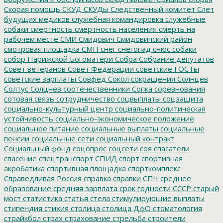
Скорая помощь
СКУД
СКУДы
Следственный комитет
Слет
будущих медиков
служебная командировка
служебные
собаки
смертность
смертность населения
смерть на
рабочем месте
СМИ
Смидович
Смидовичский район
смотровая площадка
СМП
снег
снегопад
снюс
собаки
собор Парижской Богоматери
Собра
Собрание депутатов
Совет ветеранов
Совет Федерации
советские ГОСТы
советские зарплаты
Совфед
Сокол
сокращения
Солнцев
Солтус
Солцнев
соотечественники
Сопка
соревнования
сотовая связь
сотрудничество
соцвыплаты
соцзащита
социально-культурный центр
социально-политическая
устойчивость
социально-экономическое положение
социальное питание
социальные выплаты
социальные
пенсии
социальные сети
социальный контракт
Социальный фонд
соцопрос
соцсети
соя
спасатели
спасение
спецтранспорт
СПИД
спорт
спортивная
акробатика
спортивная площадка
спорткомплекс
Справедливая Россия
справка
справки
СПЧ
среднее
образование
средняя зарплата
срок годности
СССР
старый
мост
статистика
статья
стела
стимулирующие выплаты
стипендия
стихия
столица
столица ДфО
стоматология
страйкбол
страх
страхование
стрельба
строители