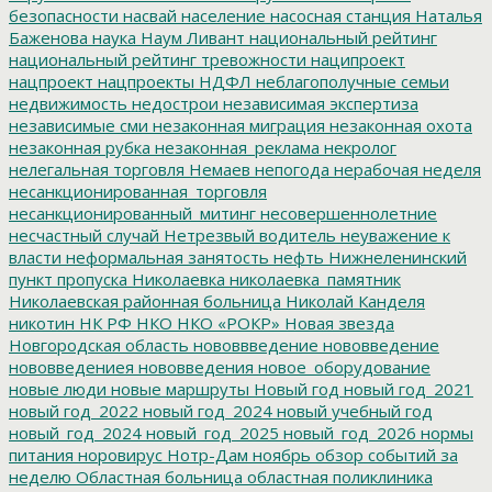
безопасности
насвай
население
насосная станция
Наталья
Баженова
наука
Наум Ливант
национальный рейтинг
национальный рейтинг тревожности
наципроект
нацпроект
нацпроекты
НДФЛ
неблагополучные семьи
недвижимость
недострои
независимая экспертиза
независимые сми
незаконная миграция
незаконная охота
незаконная рубка
незаконная_реклама
некролог
нелегальная торговля
Немаев
непогода
нерабочая неделя
несанкционированная_торговля
несанкционированный_митинг
несовершеннолетние
несчастный случай
Нетрезвый водитель
неуважение к
власти
неформальная занятость
нефть
Нижнеленинский
пункт пропуска
Николаевка
николаевка_памятник
Николаевская районная больница
Николай Канделя
никотин
НК РФ
НКО
НКО «РОКР»
Новая звезда
Новгородская область
нововвведение
нововведение
нововведениея
нововведения
новое_оборудование
новые люди
новые маршруты
Новый год
новый год_2021
новый год_2022
новый год_2024
новый учебный год
новый_год_2024
новый_год_2025
новый_год_2026
нормы
питания
норовирус
Нотр-Дам
ноябрь
обзор событий за
неделю
Областная больница
областная поликлиника