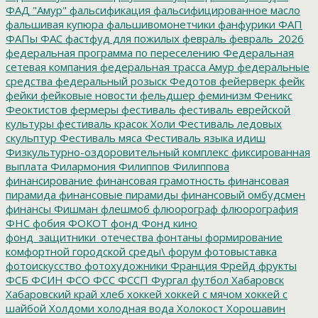
ФАД "Амур"
фальсификация
фальсифицированное масло
фальшивая купюра
фальшивомонетчики
фанфурики
ФАП
ФАПы
ФАС
фастфуд для пожилых
февраль
февраль_2026
федеральная программа по переселению
Федеральная
сетевая компания
федеральная трасса Амур
федеральные
средства
федеральный розыск
Федотов
фейерверк
фейк
фейки
фейковые новости
фельдшер
феминизм
Феникс
Феоктистов
фермеры
фестиваль
фестиваль еврейской
культуры
фестиваль красок Холи
Фестиваль ледовых
скульптур
Фестиваль мяса
Фестиваль языка идиш
Физкультурно-оздоровительный комплекс
фиксированная
выплата
Филармония
Филиппов
Филиппова
финансирование
финансовая грамотность
финансовая
пирамида
финансовые пирамиды
финансовый омбудсмен
финансы
Фишман
флешмоб
флюорограф
флюорография
ФНС
фобия
ФОКОТ
фонд
Фонд кино
фонд_защитники_отечества
фонтаны
формирование
комфортной городской среды\
форум
фотовыставка
фотоискусство
фотохудожники
Франция
Фрейд
фрукты
ФСБ
ФСИН
ФСО
ФСС
ФССП
Фургал
футбол
Хабаровск
Хабаровский край
хлеб
хоккей
хоккей с мячом
хоккей с
шайбой
Холдоми
холодная вода
Холокост
Хорошавин