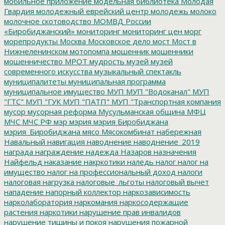
мобильное приложение
модельная библиотека
Молодая
Гвардия
молодежный еврейский центр
молодежь
молоко
молочное скотоводство
МОМВД России
«Биробиджанский»
мониторинг
мониторинг цен
морг
морепродукты
Москва
Московское дело
мост
Мост в
Нижнеленинском
мотопомпа
мошенник
мошенники
мошенничество
МРОТ
мудрость
музей
музей
современного искусства
музыкальный спектакль
муниципалитеты
муниципальная программа
муниципальное имущество
МУП
МУП "Водоканал"
МУП
"ГТС"
МУП "ГУК
МУП "ПАТП"
МУП "Транспортная компания
мусор
мусорная реформа
Мусульманская община
МФЦ
МЧС
МЧС РФ
мэр
мэрия
мэрия Биробиджана
мэрия_Биробиджана
мясо
Мясокомбинат
набережная
Навальный
навигация
наводнение
наводнение_2019
награда
награждение
надежда
Назаров
назначения
Найфельд
наказание
накркотики
наледь
налог
налог на
имущество
налог на профессиональный доход
налоги
налоговая нагрузка
налоговые_льготы
налоговый вычет
нападение
напорный коллектор
наркозависимость
нарколаборатория
наркомания
наркосодержащие
растения
наркотики
нарушение прав инвалидов
нарушение тишины и покоя
нарушения пожарной