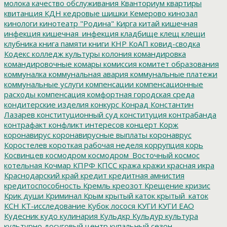
молока
качество обслуживания
Кванториум
квартиры
квитанция
КДН
кедровые шишки
Кемерово
кинозал
кинологи
кинотеатр "Родина"
Кирга
китай
кишечная
инфекция
кишечная_инфекция
кладбище
клещ
клещи
клубника
книга памяти
книги
КНР
КоАП
ковид-сводка
Кодекс
колледж культуры
колония
командировка
командировочные
комары
комиссия
комитет образования
коммуналка
коммунальная авария
коммунальные платежи
коммунальные услуги
компенсации
компенсационные
расходы
компенсация
комфортная городская среда
кондитерские изделия
конкурс
Конрад
Константин
Лазарев
конституционный суд
конституция
контрабанда
контрафакт
конфликт интересов
концерт
Корж
коронавирус
коронавирусные выплаты
коронаврус
Коростелев
короткая рабочая неделя
коррупция
корь
Косвинцев
космодром
космодром_Восточный
космос
котельная
Кочмар
КПРФ
КПСС
кража
кражи
красная икра
Краснодарский край
кредит
кредитная амнистия
кредитоспособность
Кремль
креозот
Крещение
кризис
Крик души
Криминал
Крым
крытый каток
крытый_каток
КСН
КТ-исследование
Кубок лосося
КУГИ
КУГИ ЕАО
Кудесник
кудо
кулинария
Кульдкр
Кульдур
культура
культурно досуговый центр
купальный сезон