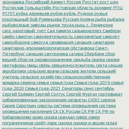
экономика
Российский Азимут
Россия
Росстат
рост цен
Ростислав Гольдштейн
Ростовская область
роуминг
РПЦ
РСПП
рубка деревьев
рубли
рубль
Рудное
ружье
рукопашный бой
Румянцева
Русская поляна
рыба
рыбалка
рыбоводные заводы
рынок труда
рысь
с. Ленинское
сага_налоговый_гнет
Сад памяти
сальмонеллез
Самбери
самбо
самогон
самодеятельность
самозанятые
самолет
самооборона
самосуд
санавиация
санация
санитария
санитарно-эпидемиологическая обстанвока
Санкт-
Петербург
санкции
сантехника
сатира
Сбербанк
сбор
вещей
сбор на здравоохранение
свадьба
свалка
свалки
светофоры
свищ
связь
священнослужитель
секта
секция
акробатики
сельские врачи
сельские жители
сельский
учитель
сельское хозяйство
сельскохозяйственная
ярмарка
семена
семья
семья года
Семья года-2019
семья
года-2020
Семья года-2021
Сенаторы
сено
сентябрь
Сергей Ерёмин
Сергей Солтус
Сергей Фургал
сертификат
сибиреязвенные захоронения
сигареты
СИЗО
сирена
Сирия
Сироткин
сироты
система оповещения
система
оповещения населения
СК
СК России
СК РФ
СК РФ по
Хабаровскому краю
сказка
скандал
сквер
сквер
пограничников
скейт-парк
скидка
скидки и акции
склад
вооружения и боеприпасов
склад пиломатериалов
скорая