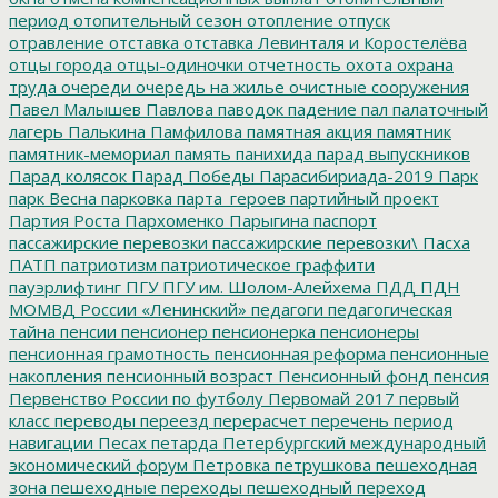
период
отопительный сезон
отопление
отпуск
отравление
отставка
отставка Левинталя и Коростелёва
отцы города
отцы-одиночки
отчетность
охота
охрана
труда
очереди
очередь на жилье
очистные сооружения
Павел Малышев
Павлова
паводок
падение
пал
палаточный
лагерь
Палькина
Памфилова
памятная акция
памятник
памятник-мемориал
память
панихида
парад выпускников
Парад колясок
Парад Победы
Парасибириада-2019
Парк
парк Весна
парковка
парта_героев
партийный проект
Партия Роста
Пархоменко
Парыгина
паспорт
пассажирские перевозки
пассажирские перевозки\
Пасха
ПАТП
патриотизм
патриотическое граффити
пауэрлифтинг
ПГУ
ПГУ им. Шолом-Алейхема
ПДД
ПДН
МОМВД России «Ленинский»
педагоги
педагогическая
тайна
пенсии
пенсионер
пенсионерка
пенсионеры
пенсионная грамотность
пенсионная реформа
пенсионные
накопления
пенсионный возраст
Пенсионный фонд
пенсия
Первенство России по футболу
Первомай 2017
первый
класс
переводы
переезд
перерасчет
перечень
период
навигации
Песах
петарда
Петербургский международный
экономический форум
Петровка
петрушкова
пешеходная
зона
пешеходные переходы
пешеходный переход