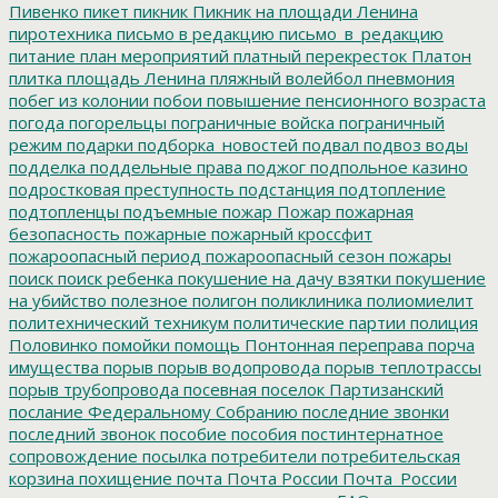
Пивенко
пикет
пикник
Пикник на площади Ленина
пиротехника
письмо в редакцию
письмо_в_редакцию
питание
план мероприятий
платный перекресток
Платон
плитка
площадь Ленина
пляжный волейбол
пневмония
побег из колонии
побои
повышение пенсионного возраста
погода
погорельцы
пограничные войска
пограничный
режим
подарки
подборка_новостей
подвал
подвоз воды
подделка
поддельные права
поджог
подпольное казино
подростковая преступность
подстанция
подтопление
подтопленцы
подъемные
пожар
Пожар
пожарная
безопасность
пожарные
пожарный кроссфит
пожароопасный период
пожароопасный сезон
пожары
поиск
поиск ребенка
покушение на дачу взятки
покушение
на убийство
полезное
полигон
поликлиника
полиомиелит
политехнический техникум
политические партии
полиция
Половинко
помойки
помощь
Понтонная переправа
порча
имущества
порыв
порыв водопровода
порыв теплотрассы
порыв трубопровода
посевная
поселок Партизанский
послание Федеральному Собранию
последние звонки
последний звонок
пособие
пособия
постинтернатное
сопровождение
посылка
потребители
потребительская
корзина
похищение
почта
Почта России
Почта_России