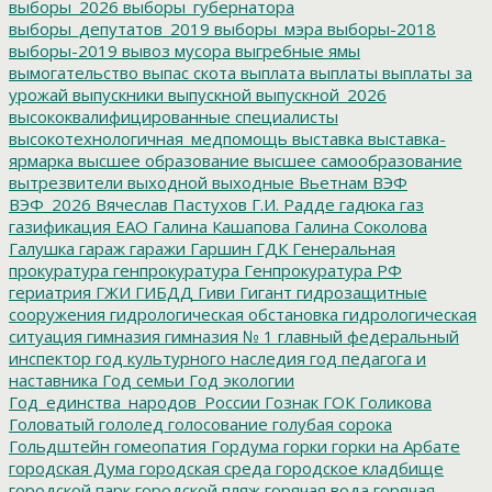
выборы_2026
выборы_губернатора
выборы_депутатов_2019
выборы_мэра
выборы-2018
выборы-2019
вывоз мусора
выгребные ямы
вымогательство
выпас скота
выплата
выплаты
выплаты за
урожай
выпускники
выпускной
выпускной_2026
высококвалифицированные специалисты
высокотехнологичная_медпомощь
выставка
выставка-
ярмарка
высшее образование
высшее самообразование
вытрезвители
выходной
выходные
Вьетнам
ВЭФ
ВЭФ_2026
Вячеслав Пастухов
Г.И. Радде
гадюка
газ
газификация ЕАО
Галина Кашапова
Галина Соколова
Галушка
гараж
гаражи
Гаршин
ГДК
Генеральная
прокуратура
генпрокуратура
Генпрокуратура РФ
гериатрия
ГЖИ
ГИБДД
Гиви
Гигант
гидрозащитные
сооружения
гидрологическая обстановка
гидрологическая
ситуация
гимназия
гимназия № 1
главный федеральный
инспектор
год культурного наследия
год педагога и
наставника
Год семьи
Год экологии
Год_единства_народов_России
Гознак
ГОК
Голикова
Головатый
гололед
голосование
голубая сорока
Гольдштейн
гомеопатия
Гордума
горки
горки на Арбате
городская Дума
городская среда
городское кладбище
городской парк
городской пляж
горячая вода
горячая