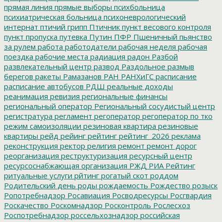
прямая линия
прямые выборы
психбольница
психиатрическая больница
психоневрологический
интернат
птичий грипп
Птичник
пункт весового контроля
пункт пропуска
путевка
Путин
ПФР
Пшеничный
пьянство
за рулем
работа
работодатели
рабочая неделя
рабочая
поездка
рабочие места
радиация
радон
Разбой
развлекательный центр
развод
Раздольное
размыв
берегов
ракеты
Рамазанов
РАН
РАНХиГС
расписание
расписание автобусов
РДШ
реальные доходы
реанимация
ревизия
региональные финансы
региональный оператор
Региональный сосудистый центр
регистратура
регламент
регоператор
регоператор по тко
режим самоизоляции
резиновая квартира
резиновые
квартиры
рейд
рейинг
рейтинг
рейтинг_2026
реклама
реконструкция
ректор
религия
ремонт
ремонт дорог
реорганизация
реструктуризация
ресурсный центр
ресурсоснабжающая организация
РЖД
РИА Рейтинг
ритуальные услуги
рйтинг
рогатый скот
роддом
Родительский день
роды
рождаемость
Рождество
розыск
Ропотребнадзор
Росавиация
Росводресурсы
Росгвардия
Роскачество
Роскомнадзор
Росконтроль
Рослесхоз
Роспотребнадзор
россельхознадзор
российская