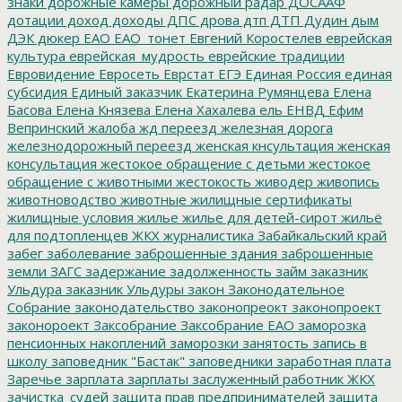
знаки
дорожные камеры
дорожный радар
ДОСААФ
дотации
доход
доходы
ДПС
дрова
дтп
ДТП
Дудин
дым
ДЭК
дюкер
ЕАО
ЕАО_тонет
Евгений Коростелев
еврейская
культура
еврейская_мудрость
еврейские традиции
Евровидение
Евросеть
Еврстат
ЕГЭ
Единая Россия
единая
субсидия
Единый заказчик
Екатерина Румянцева
Елена
Басова
Елена Князева
Елена Хахалева
ель
ЕНВД
Ефим
Вепринский
жалоба
жд переезд
железная дорога
железнодорожный переезд
женская кнсультация
женская
консультация
жестокое обращение с детьми
жестокое
обращение с животными
жестокость
живодер
живопись
животноводство
животные
жилищные сертификаты
жилищные условия
жилье
жилье для детей-сирот
жильё
для подтопленцев
ЖКХ
журналистика
Забайкальский край
забег
заболевание
заброшенные здания
заброшенные
земли
ЗАГС
задержание
задолженность
займ
заказник
Ульдура
заказник Ульдуры
закон
Законодательное
Собрание
законодательство
законопреокт
законопроект
законороект
Заксобрание
Заксобрание ЕАО
заморозка
пенсионных накоплений
заморозки
занятость
запись в
школу
заповедник "Бастак"
заповедники
заработная плата
Заречье
зарплата
зарплаты
заслуженный работник ЖКХ
зачистка_судей
защита прав предпринимателей
защита