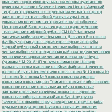
хранение наркотиков
хрустальная менора
хулиганство
хулиганы
целевое обучение
Целищев
Центр "Амурский
тигр"
центр временного содержания мигрантов
центр
занятости
Центр лечебной физкультуры
Центр
управления регионом
центральное водоснабжение
Центральный Банк
цены
цик
циклон
цирк
цифровое
телевидение
цифровой рубль
ЦСМ
ЦУР
Час земли
частичная мобилизация
Чемпионат Дальнего Востока по
футболу
черная дыра
черная икра
черные лесорубы
Черный куб
черный список
честные выборы
честные и
чистые выборы
четырехдневная рабочая неделя
чиновник
чиновники
чипирование
чистая питьевая вода
Чиунэ
Сугихара
ЧМ-2018
ЧП
чс
чума
шампанское
Шапиро
шахматы
шашки
шашлыки
швейная фабрика
Шевченко
шелковый путь
Шереметьево
школа
школа № 10
школа №
11
школа № 4
школа № 9
школы
школьная ярмарка
школьники
школьница из Томсино
школьное образование
школьное питание
школьные автобусы
школьные
завтраки
школьные каникулы
школьные перевозки
школьные поборы
школьный автобус
Шоу группа
"Феникс"
штормовое предупреждение
штраф
штрафы
шумные соседи
щенок
Щукинка
эвакуация
экология
экономика
экономический кризис
экономия
экофест