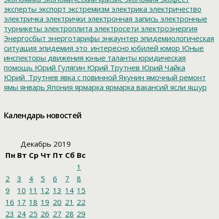
эксперты
экспорт
экстремизм
электрика
электричество
электричка
электрички
электронная запись
электронные
турникеты
электроплита
электросети
электроэнергия
Энергосбыт
энерготарифы
энкаунтер
эпидемиологическая
ситуация
эпидемия
это_интересно
юбилей
юмор
Юные
инспекторы движения
юные таланты
юридическая
помощь
Юрий Гулягин
Юрий Трутнев
Юрий Чайка
Юрий_Трутнев
явка с повинной
Якунин
ямочный ремонт
ямы
январь
Япония
ярмарка
ярмарка вакансий
ясли
ящур
Календарь новостей
Декабрь 2019
Пн
Вт
Ср
Чт
Пт
Сб
Вс
1
2
3
4
5
6
7
8
9
10
11
12
13
14
15
16
17
18
19
20
21
22
23
24
25
26
27
28
29