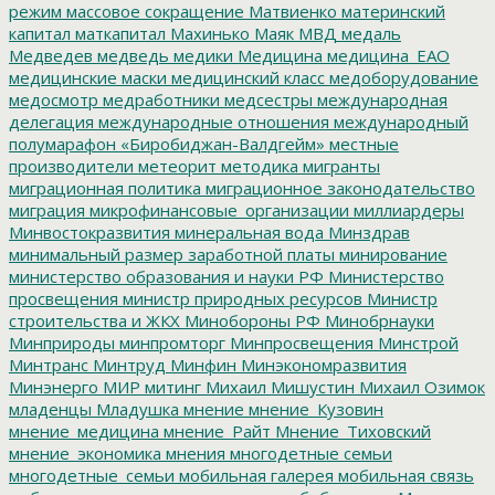
режим
массовое сокращение
Матвиенко
материнский
капитал
маткапитал
Махинько
Маяк
МВД
медаль
Медведев
медведь
медики
Медицина
медицина_ЕАО
медицинские маски
медицинский класс
медоборудование
медосмотр
медработники
медсестры
международная
делегация
международные отношения
международный
полумарафон «Биробиджан-Валдгейм»
местные
производители
метеорит
методика
мигранты
миграционная политика
миграционное законодательство
миграция
микрофинансовые_организации
миллиардеры
Минвостокразвития
минеральная вода
Минздрав
минимальный размер заработной платы
минирование
министерство образования и науки РФ
Министерство
просвещения
министр природных ресурсов
Министр
строительства и ЖКХ
Минобороны РФ
Минобрнауки
Минприроды
минпромторг
Минпросвещения
Минстрой
Минтранс
Минтруд
Минфин
Минэкономразвития
Минэнерго
МИР
митинг
Михаил Мишустин
Михаил Озимок
младенцы
Младушка
мнение
мнение_Кузовин
мнение_медицина
мнение_Райт
Мнение_Тиховский
мнение_экономика
мнения
многодетные семьи
многодетные_семьи
мобильная галерея
мобильная связь