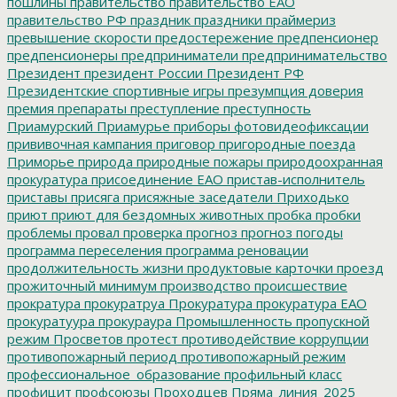
пошлины
правительство
правительство ЕАО
правительство РФ
праздник
праздники
праймериз
превышение скорости
предостережение
предпенсионер
предпенсионеры
предприниматели
предпринимательство
Президент
президент России
Президент РФ
Президентские спортивные игры
презумпция доверия
премия
препараты
преступление
преступность
Приамурский
Приамурье
приборы фотовидеофиксации
прививочная кампания
приговор
пригородные поезда
Приморье
природа
природные пожары
природоохранная
прокуратура
присоединение ЕАО
пристав-исполнитель
приставы
присяга
присяжные заседатели
Приходько
приют
приют для бездомных животных
пробка
пробки
проблемы
провал
проверка
прогноз
прогноз погоды
программа переселения
программа реновации
продолжительность жизни
продуктовые карточки
проезд
прожиточный минимум
производство
происшествие
прократура
прокуратруа
Прокуратура
прокуратура ЕАО
прокуратуура
прокураура
Промышленность
пропускной
режим
Просветов
протест
противодействие коррупции
противопожарный период
противопожарный режим
профессиональное_образование
профильный класс
профицит
профсоюзы
Проходцев
Пряма_линия_2025