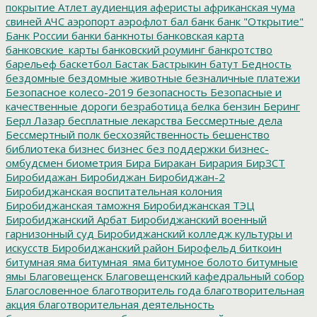
покрытие
Атлет
аудиенция
аферисты
африканская чума
свиней
АЧС
аэропорт
аэрофлот
бал
банк
банк "Открытие"
Банк России
банки
банкноты
банковская карта
банковские_карты
банковский роуминг
банкротство
барельеф
баскетбол
Бастак
Бастрыкин
батут
Бедность
бездомные
бездомные животные
безналичные платежи
Безопасное колесо-2019
безопасность
Безопасные и
качественные дороги
безработица
белка
бензин
Беринг
Берл Лазар
бесплатные лекарства
Бессмертные дела
Бессмертный полк
бесхозяйственность
бешенство
библиотека
бизнес
бизнес без поддержки
бизнес-
омбудсмен
биометрия
Бира
Биракан
Бирария
БирЗСТ
Биробидажан
Биробиджан
Биробиджан-2
Биробиджанская воспитательная колония
Биробиджанская таможня
Биробиджанская ТЭЦ
Биробиджанский Арбат
Биробиджанский военный
гарнизонный суд
Биробиджанский колледж культуры и
искусств
Биробиджанский район
Бирофельд
биткоин
битумная яма
битумная_яма
битумное болото
битумные
ямы
Благовещенск
Благовещенский кафедральный собор
Благословенное
благотворитель года
благотворительная
акция
благотворительная деятельность