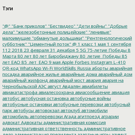
Тэги
"@"
"Банк приколов"
"Бествидео"
"Дети войны"
"Добрые
дела"
"железобетонные полицейские"
"ленивые"
малоимущие
"обманутые дольщики"
"Рентгенологический
субботник"
"Цементный поток"
@
1 класс
1 мая
1 сентября
112
2018
23 февраля
31 декабря
5
5G
75-летие Победы
8
Марта
80 лет
80 лет Биробиджану
80_летие_Победы
85
лет ЕАО
85_лет_ЕАО
9 мая
Apple
Forbes
Instagram
L-410
QR-код
WhatsApp
Wi-Fi
WorldSkills Russia
аборты
аварийная
посадка
аварийное жилье
аварийные дома
аварийный дом
аварийный жилфонд
аварийный мост
авария
авария на
Чернобыльской АЭС
август
Авдалян
авиабилеты
авиакатастрофа
авиалесоохрана
авиасообщение
авиация
автобус
автобусная остановка
автобусные войны
автобусные остановки
автобусные перевозки
автобусный
парк
автобусы
автовокзал
автоклуб
автомобили
автомобиль
автоперевозки
Агада
агитпоезд
аграрии
адвокат
Адвокаты
административная комиссия
административная ответственность
административное
дело
администрация президента
азартные игры
азимут