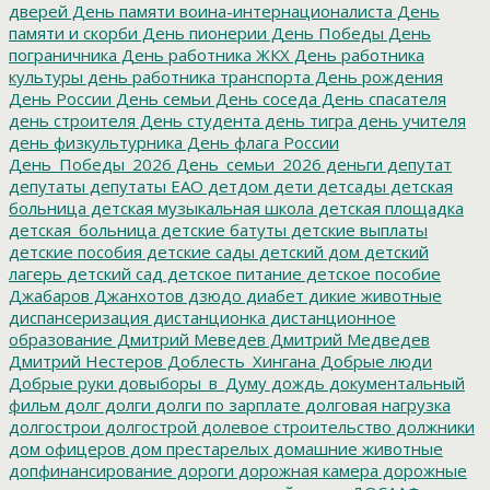
дверей
День памяти воина-интернационалиста
День
памяти и скорби
День пионерии
День Победы
День
пограничника
День работника ЖКХ
День работника
культуры
день работника транспорта
День рождения
День России
День семьи
День соседа
День спасателя
день строителя
День студента
день тигра
день учителя
день физкультурника
День флага России
День_Победы_2026
День_семьи_2026
деньги
депутат
депутаты
депутаты ЕАО
детдом
дети
детсады
детская
больница
детская музыкальная школа
детская площадка
детская_больница
детские батуты
детские выплаты
детские пособия
детские сады
детский дом
детский
лагерь
детский сад
детское питание
детское пособие
Джабаров
Джанхотов
дзюдо
диабет
дикие животные
диспансеризация
дистанционка
дистанционное
образование
Дмитрий Меведев
Дмитрий Медведев
Дмитрий Нестеров
Доблесть_Хингана
Добрые люди
Добрые руки
довыборы_в_Думу
дождь
документальный
фильм
долг
долги
долги по зарплате
долговая нагрузка
долгострои
долгострой
долевое строительство
должники
дом офицеров
дом престарелых
домашние животные
допфинансирование
дороги
дорожная камера
дорожные