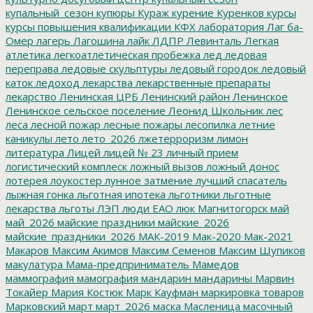
купальный_сезон
купюры
Кураж
курение
Куренков
курсы
курсы повышения квалификации
КФХ
лаборатория
Лаг ба-
Омер
лагерь
Лагошина
лайк
ЛДПР
Левинталь
Легкая
атлетика
легкоатлетическая пробежка
лед
ледовая
переправа
ледовые скульптуры
ледовый городок
ледовый
каток
ледоход
лекарства
лекарственные препараты
лекарство
Ленинская ЦРБ
Ленинский район
Ленинское
Ленинское сельское поселение
Леонид Школьник
лес
леса
лесной пожар
лесные пожары
лесопилка
летние
каникулы
лето
лето_2026
лжетерроризм
лимон
литература
Лицей
лицей № 23
личный прием
логистический комплеск
ложный вызов
ложный донос
лотерея
лоукостер
лунное затмение
лучший спасатель
лыжная гонка
льготная ипотека
льготники
льготные
лекарства
льготы
ЛЭП
люди ЕАО
люк
Магнитогорск
май
май_2026
майские праздники
майские_2026
майские_праздники_2026
МАК-2019
Мак-2020
Мак-2021
Макаров
Максим Акимов
Максим Семенов
Максим Шупиков
макулатура
Мама-предприниматель
Мамедов
маммография
мамография
мандарин
мандарины
Марвин
Токайер
Мария Костюк
Марк Кауфман
маркировка товаров
Марковский
март
март_2026
маска
Масленица
масочный