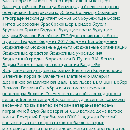
благотворительность
благотворительный концерт
благоустройство
Блокада Ленинграда
боевые патроны
боеприпасы
Бойцовский клуб
бокс
больница
большой
этнографический диктант
бомба
бомбоубежище
Борис
Титов
Борохович
брак
браконьер
Бридер
брусит
брусчатка
Брянск
Будукан
будущие врачи
будущие
медики
Бумагин
Бурейская ГЭС
буровзрывные работы
Бурятия
Бюджет
бюджет 2017
бюджет Биробиджана
бюджетники
бюджетные деньги
бюджетные организации
бюджетные средства
бюджетные учреждения
бюджетный кредит
бюрократия
В. Путин
В.И. Ленин
Вадим Зингман
вакцина
вакцинация
Валдгейм
Валдгеймский детдом
валежник
Валентин Брусиловский
Валентин Коровин
Валентина Матвиенко
Валерий
Дранников
вандализм
вандалы
Васильева
ВВО
ВВП
Вебер
Великан
Великая Октябрьская социалистическая
революция
Великая Отечественная война
велодорожка
велопробег
велосипед
Верховный суд
весенние каникулы
весенний призыв
ветер
ветеран
ветераны
ветераны
пограничной службы
ветераны_СВО
ветхие дома
ветхое
жилье
Вечерний Биробиджан
ВЖС "Надежда России"
взрыв
взрыв газа
взрыв газового баллона
взрыв
метеорита
взятка
взятки
видеокамеры
видеорегистратор