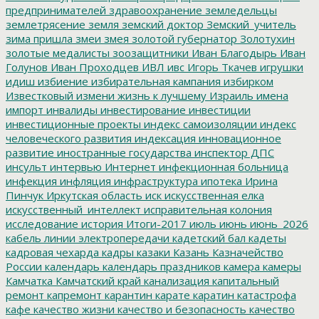
предпринимателей
здравоохранение
земледельцы
землетрясение
земля
земский доктор
Земский_учитель
зима пришла
змеи
змея
золотой губернатор
Золотухин
золотые медалисты
зоозащитники
Иван Благодырь
Иван
Голунов
Иван Проходцев
ИВЛ
ивс
Игорь Ткачев
игрушки
идиш
избиение
избирательная кампания
избирком
Известковый
измени жизнь к лучшему
Израиль
имена
импорт
инвалиды
инвестирование
инвестиции
инвестиционные проекты
индекс самоизоляции
индекс
человеческого развития
индексация
инновационное
развитие
иностранные государства
инспектор ДПС
инсульт
интервью
Интернет
инфекционная больница
инфекция
инфляция
инфраструктура
ипотека
Ирина
Пинчук
Иркутская область
иск
искусственная елка
искусственный_интеллект
исправительная колония
исследование
история
Итоги-2017
июль
июнь
июнь_2026
кабель линии электропередачи
кадетский бал
кадеты
кадровая чехарда
кадры
казаки
Казань
Казначейство
России
календарь
календарь праздников
камера
камеры
Камчатка
Камчатский край
канализация
капитальный
ремонт
капремонт
карантин
карате
каратин
катастрофа
кафе
качество жизни
качество и безопасность
качество