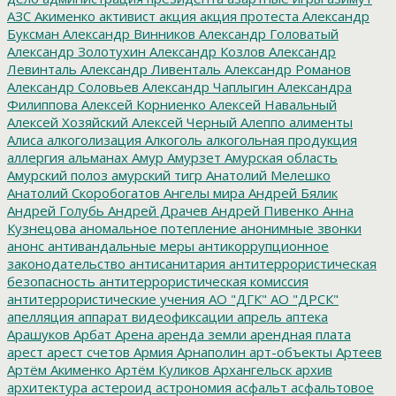
АЗС
Акименко
активист
акция
акция протеста
Александр
Буксман
Александр Винников
Александр Головатый
Александр Золотухин
Александр Козлов
Александр
Левинталь
Александр Ливенталь
Александр Романов
Александр Соловьев
Александр Чаплыгин
Александра
Филиппова
Алексей Корниенко
Алексей Навальный
Алексей Хозяйский
Алексей Черный
Алеппо
алименты
Алиса
алкоголизация
Алкоголь
алкогольная продукция
аллергия
альманах
Амур
Амурзет
Амурская область
Амурский полоз
амурский тигр
Анатолий Мелешко
Анатолий Скоробогатов
Ангелы мира
Андрей Бялик
Андрей Голубь
Андрей Драчев
Андрей Пивенко
Анна
Кузнецова
аномальное потепление
анонимные звонки
анонс
антивандальные меры
антикоррупционное
законодательство
антисанитария
антитеррористическая
безопасность
антитеррористическая комиссия
антитеррористические учения
АО "ДГК"
АО "ДРСК"
апелляция
аппарат видеофиксации
апрель
аптека
Арашуков
Арбат
Арена
аренда земли
арендная плата
арест
арест счетов
Армия
Арнаполин
арт-объекты
Артеев
Артём Акименко
Артём Куликов
Архангельск
архив
архитектура
астероид
астрономия
асфальт
асфальтовое