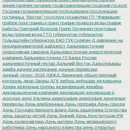
линия
горячее питание
госавтоинспекция
госархив
госдолг
Госдума
госжилинспекция
господдержка
госслужащие
гостиница "Восток"
госуслуги
госхакупки
ГП "Фармация"
грабеж
град
граница
грант
график подвоза воды
график
работы
Григорий Волохов
Грипп
Грудинин
грунтовые
воды
грязная вода
ГТО
губернатор
губернатор
Гольдштейн
губернатор ЕАО
ГУК
Гулягин
Д
давление на
предпринимателей
дайджест
Дальневосточная
оперативная таможня
Дальневосточная энергетическая
компания
Дальневосточное ГУ Банка России
дальневосточный гектар
Дальний Восток
Дальсельмаш
дамба
дачное расписание
дачные перевозки
дачный_сезон_2026
ДВЖД
Движение общественный
контроль
двор
Дворы
ДГК
дебош
дебошир
дедовщина
Деева
дежурные группы
дезинфекция
декабрь
декларационная компания
декларация
декларация о
доходах
дело Ельчина
демография
демогрфия
денежные
переводы
День влюбленных
День географа
День города
День Государственного флага
День защитника Отечества
день защиты детей
День Знаний
День Конституции РФ
День космонавтики
День матери
День медицинского
работника
День народного единства
день открытых