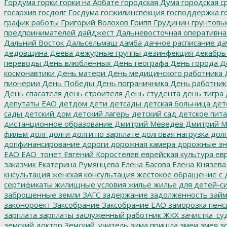
Гордума
горки
горки на Арбате
городская Дума
городская с
госархив
госдолг
Госдума
госжилинспекция
господдержка
г
график работы
Григорий Волохов
Грипп
Грудинин
грунтовы
предпринимателей
дайджест
Дальневосточная оперативна
Дальний Восток
Дальсельмаш
дамба
дачное расписание
да
дедовщина
Деева
дежурные группы
дезинфекция
декабрь
переводы
День влюбленных
День географа
День города
Де
космонавтики
День матери
День медицинского работника
Д
пионерии
День Победы
День пограничника
День работник
День спасателя
день строителя
День студента
день тигра
депутаты ЕАО
детдом
дети
детсады
детская больница
дет
сады
детский дом
детский лагерь
детский сад
детское пит
дистанционное образование
Дмитрий Меведев
Дмитрий М
фильм
долг
долги
долги по зарплате
долговая нагрузка
долг
допфинансирование
дороги
дорожная камера
дорожные зн
ЕАО
ЕАО_тонет
Евгений Коростелев
еврейская культура
евр
заказчик
Екатерина Румянцева
Елена Басова
Елена Князева
кнсультация
женская консультация
жестокое обращение с 
сертификаты
жилищные условия
жилье
жилье для детей-с
заброшенные земли
ЗАГС
задержание
задолженность
зай
законороект
Заксобрание
Заксобрание ЕАО
заморозка пенс
зарплата
зарплаты
заслуженный работник ЖКХ
зачистка_су
земский доктор
Земский_учитель
зима пришла
змеи
змея
зо