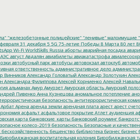
ла"
"железобетонные полицейские"
"ленивые" малоимущие
"
февраля
31 декабря
5
5G
75-летие Победы
8 Марта
80 лет
8
tsApp
Wi-Fi
WorldSkills Russia
аборты
аварийная посадка
авари
 АЭС
август
Авдалян
авиабилеты
авиакатастрофа
авиалесоохр
озки
автобусный парк
автобусы
автовокзал
автоклуб
автомо
ивная ответственность
административное дело
администра
р Винников
Александр Головатый
Александр Золотухин
Алек
ин
Александра Филиппова
Алексей Корниенко
Алексей Наваль
гия
альманах
Амур
Амурзет
Амурская область
Амурский поло
ндрей Пивенко
Анна Кузнецова
аномальное потепление
ано
террористическая безопасность
антитеррористическая коми
Арбат
Арена
аренда земли
арендная плата
арест
арест счет
трономия
асфальт
асфальтовое покрытие
Атлет
аудиенция
аф
овская карта
банковские_карты
банковский роуминг
банкротс
зопасное колесо-2019
безопасность
Безопасные и качестве
к
бесхозяйственность
бешенство
библиотека
бизнес
бизнес 
Биробиджанская воспитательная колония
Биробиджанская т