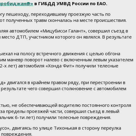
иробиджан@»
в ГИБДД УМВД России по ЕАО.
рогу пешеходу, переходившему проезжую часть по
т полученных травм скончалась на месте происшествия.
авляя автомобилем «Мицубисси Галант», совершил съезд в
есто ДТП, участником которого он являлся. В результате
выехал на полосу встречного движения с целью обгона
им маневр поворот налево с включенным левым указателем
2-х лет) автомобиля «Хонда Фит» получили телесные
ид» двигался в крайнем правом ряду, при перестроении в
в результате чего совершил столкновение с автомобилем
ростью, не обеспечивающей водителю постоянного контроля
 за пределы проезжей части, совершил съезд в левый
ьчик 6-ти лет) получили телесные повреждения.
усо», двигаясь по улице Тихонькая в сторону переулка
е повреждения.