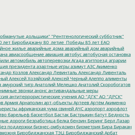
обманутые дольщики"
"Рентгенологический субботник"
0 лет Биробиджану
80_летие_Победы
85 лет ЕАО
йное жилье
аварийные дома
аварийный дом
аварийный
ана
авиасообщение
авиация
автобус
автобусная остановка
били
автомобиль
автоперевозки
Агада
агитпоезд
аграрии
ция президента
азартные игры
азимут
АЗС
Акименко
сандр Козлов
Александр Левинталь
Александр Ливенталь
ный
Алексей Хозяйский
Алексей Черный
Алеппо
алименты
з
амурский тигр
Анатолий Мелешко
Анатолий Скоробогатов
нимные звонки
анонс
антивандальные меры
ссия
антитеррористические учения
АО "ДГК"
АО "ДРСК"
ов
Армия
Арнаполин
арт-объекты
Артеев
Артём Акименко
еристы
африканская чума свиней
АЧС
аэропорт
аэрофлот
тво
барельеф
баскетбол
Бастак
Бастрыкин
батут
Бедность
нные дороги
безработица
белка
бензин
Беринг
Берл Лазар
без поддержки
бизнес-омбудсмен
биометрия
Бира
Биракан
аможня
Биробиджанская ТЭЦ
Биробиджанский Арбат