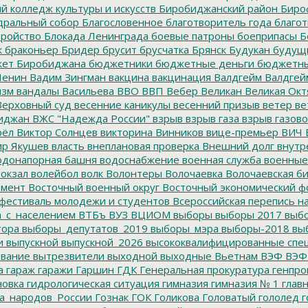
 колледж культуры и искусств
Биробиджанский район
Биро
дральный собор
Благословенное
благотворитель года
благот
тройство
Блокада Ленинграда
боевые патроны
боеприпасы
Б
к
браконьер
Бридер
брусит
брусчатка
Брянск
Будукан
будущи
ет Биробиджана
бюджетники
бюджетные деньги
бюджетны
Ленин
Вадим Зингман
вакцина
вакцинация
Валдгейм
Валдгей
изм
вандалы
Васильева
ВВО
ВВП
Вебер
Великан
Великая Окт
ерховный суд
весенние каникулы
весенний призыв
ветер
ве
иджан
ВЖС "Надежда России"
взрыв
взрыв газа
взрыв газово
рёл
Виктор Солнцев
викторина
Винников
вице-премьер
ВИЧ
р Якушев
власть
внеплановая проверка
Внешний долг
внутр
донапорная башня
водоснабжение
военная служба
военные
окзал
волейбол
волк
Волонтеры
Волочаевка
Волочаевская б
емент
Восточный военный округ
Восточный экономический ф
фестиваль молодежи и студентов
Всероссийская перепись н
а_с_населением
ВТБъ
ВУЗ
ВЦИОМ
выборы
выборы 2017
выбо
тора
выборы_депутатов_2019
выборы_мэра
выборы-2018
вы
и
выпускной
выпускной_2026
высококвалифицированные спе
вание
вытрезвители
выходной
выходные
Вьетнам
ВЭФ
ВЭФ
а
гараж
гаражи
Гаршин
ГДК
Генеральная прокуратура
генпро
новка
гидрологическая ситуация
гимназия
гимназия № 1
глав
а_народов_России
Гознак
ГОК
Голикова
Головатый
гололед
г