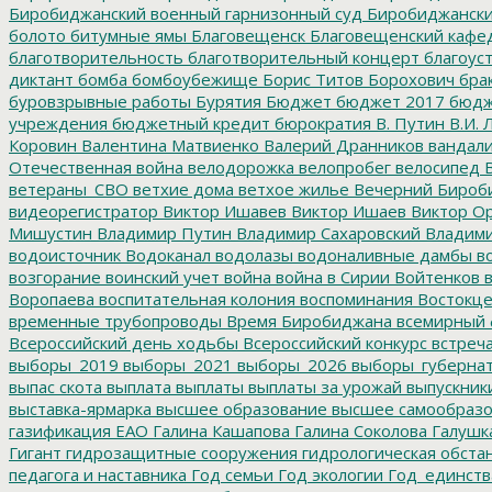
Биробиджанский военный гарнизонный суд
Биробиджанский
болото
битумные ямы
Благовещенск
Благовещенский кафе
благотворительность
благотворительный концерт
благоус
диктант
бомба
бомбоубежище
Борис Титов
Борохович
бра
буровзрывные работы
Бурятия
Бюджет
бюджет 2017
бюдж
учреждения
бюджетный кредит
бюрократия
В. Путин
В.И. 
Коровин
Валентина Матвиенко
Валерий Дранников
вандал
Отечественная война
велодорожка
велопробег
велосипед
В
ветераны_СВО
ветхие дома
ветхое жилье
Вечерний Бироб
видеорегистратор
Виктор Ишавев
Виктор Ишаев
Виктор О
Мишустин
Владимир Путин
Владимир Сахаровский
Владими
водоисточник
Водоканал
водолазы
водоналивные дамбы
во
возгорание
воинский учет
война
война в Сирии
Войтенков
в
Воропаева
воспитательная колония
воспоминания
Востокц
временные трубопроводы
Время Биробиджана
всемирный 
Всероссийский день ходьбы
Всероссийский конкурс
встреч
выборы_2019
выборы_2021
выборы_2026
выборы_губерна
выпас скота
выплата
выплаты
выплаты за урожай
выпускник
выставка-ярмарка
высшее образование
высшее самообразо
газификация ЕАО
Галина Кашапова
Галина Соколова
Галушк
Гигант
гидрозащитные сооружения
гидрологическая обста
педагога и наставника
Год семьи
Год экологии
Год_единств