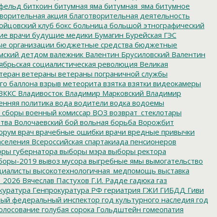
фельд
биткоин
битумная яма
битумная_яма
битумное
ворительная акция
благотворительная деятельность
ойцовский клуб
бокс
больница
большой этнографический
е врачи
будущие медики
Бумагин
Бурейская ГЭС
е организации
бюджетные средства
бюджетные
мский детдом
валежник
Валентин Брусиловский
Валентин
ябрьская социалистическая революция
Великая
теран
ветераны
ветераны пограничной службы
го баллона
взрыв метеорита
взятка
взятки
видеокамеры
ВККС
Владивосток
Владимир Марковский
Владимир
енняя политика
вода
водители
водка
водоемы
 сборы
военный комиссар
ВОЗ
возврат_стеклотары
итва
Волочаевский бой
вольная борьба
Ворожбит
орум
врач
врачебные ошибки
врачи
вредные привычки
аселения
Всероссийская спартакиада пенсионеров
ры губернатора
выборы мэра
выборы ректора
боры-2019
вывоз мусора
выгребные ямы
вымогательство
циалисты
высокотехнологичная_медпомощь
выставка
_2026
Вячеслав Пастухов
Г.И. Радде
гадюка
газ
куратура
Генпрокуратура РФ
гериатрия
ГЖИ
ГИБДД
Гиви
ный федеральный инспектор
год культурного наследия
год
олосование
голубая сорока
Гольдштейн
гомеопатия