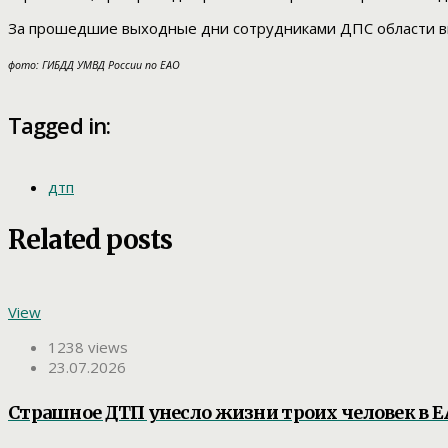
За прошедшие выходные дни сотрудниками ДПС области 
фото: ГИБДД УМВД России по ЕАО
Tagged in:
дтп
Related posts
View
1238 views
23.07.2026
Страшное ДТП унесло жизни троих человек в 