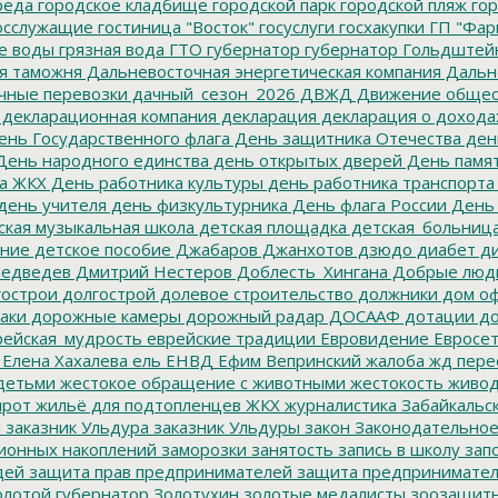
реда
городское кладбище
городской парк
городской пляж
гор
осслужащие
гостиница "Восток"
госуслуги
госхакупки
ГП "Фар
е воды
грязная вода
ГТО
губернатор
губернатор Гольдштей
я таможня
Дальневосточная энергетическая компания
Дальне
чные перевозки
дачный_сезон_2026
ДВЖД
Движение общес
декларационная компания
декларация
декларация о дохода
нь Государственного флага
День защитника Отечества
ден
ень народного единства
день открытых дверей
День памят
а ЖКХ
День работника культуры
день работника транспорта
день учителя
день физкультурника
День флага России
День
ская музыкальная школа
детская площадка
детская_больниц
ание
детское пособие
Джабаров
Джанхотов
дзюдо
диабет
ди
едведев
Дмитрий Нестеров
Доблесть_Хингана
Добрые люд
острои
долгострой
долевое строительство
должники
дом о
аки
дорожные камеры
дорожный радар
ДОСААФ
дотации
до
ейская_мудрость
еврейские традиции
Евровидение
Евросе
Елена Хахалева
ель
ЕНВД
Ефим Вепринский
жалоба
жд пере
детьми
жестокое обращение с животными
жестокость
живо
ирот
жильё для подтопленцев
ЖКХ
журналистика
Забайкальск
м
заказник Ульдура
заказник Ульдуры
закон
Законодательное
ионных накоплений
заморозки
занятость
запись в школу
запо
дей
защита прав предпринимателей
защита предпринимате
лотой губернатор
Золотухин
золотые медалисты
зоозащит