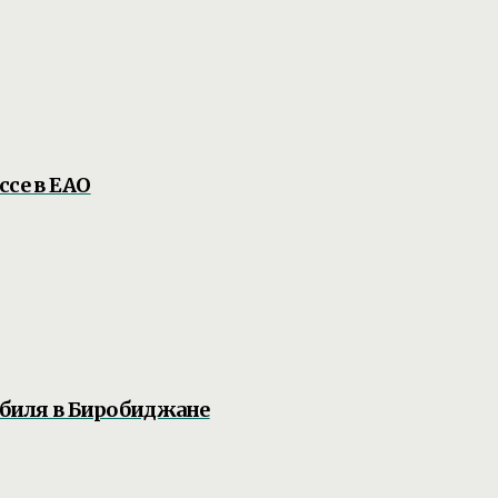
ссе в ЕАО
обиля в Биробиджане