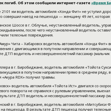
ек погиб. Об этом сообщили интернет-газете
«Время Б
оне 2101 км водитель автомобиля «Хонда Фит» не уступил до
о совершил наезд на пешехода — женщину 49 лет, которая о
жанское Шоссе в г. Облучье, неустановленный водитель, упр
идыванием, после чего неустановленный водитель оставил м
учили телесные повреждения.
 «Амур» Чита – Хабаровск водитель автомобиля «Хонда Фит» 
овения с двигающимся в попутном направлении и совершающ
те ДТП водитель и несовершеннолетний пассажир (мальчик 
 Миллера в г. Биробиджане, водитель автомобиля «Тойота Сукс
движущимся в попутном направлении прямо в среднем ряду, 
 «Акура RDX» получил травмы.
баровск» водитель автомобиля «Тойота Ист» двигался со ско
вого поворота не справился с рулевым управлением, выехал
ультате ДТП водитель и несовершеннолетний пассажир (мал
аинский в г. Биробиджане, водитель автомобиля «Митсубиси Ф
д на пешехода. В результате ДТП пешеход получил телесны