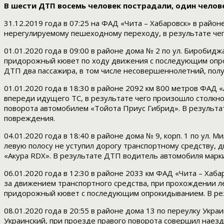
В шести ДТП восемь человек пострадали, один челов
31.12.2019 года в 07:25 на ФАД «Чита – Хабаровск» в рай
нерегулируемому пешеходному переходу, в результате чег
01.01.2020 года в 09:00 в районе дома № 2 по ул. Биробид
придорожный кювет по ходу движения с последующим опрок
ДТП два пассажира, в том числе несовершеннолетний, пол
01.01.2020 года в 18:30 в районе 2092 км 800 метров ФАД
впереди идущего ТС, в результате чего произошло столкн
поворота автомобилем «Тойота Приус Гибрид». В результа
повреждения.
04.01.2020 года в 18:40 в районе дома № 9, корп. 1 по ул.
левую полосу не уступил дорогу транспортному средству, 
«Акура RDX». В результате ДТП водитель автомобиля марки
06.01.2020 года в 12:30 в районе 2033 км ФАД «Чита – Ха
за движением транспортного средства, при прохождении ле
придорожный кювет с последующим опрокидыванием. В рез
08.01.2020 года в 20:55 в районе дома 13 по переулку Укр
Украинский, при проезде правого поворота совершил наез