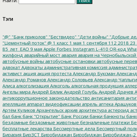
Найти:
Тэги
"@"
"Банк приколов"
"Бествидео"
"Дети войны"
"Добрые де
"Цементный поток"
@
1 класс
1 мая
1 сентября
112
2018
23 
85_лет_ЕАО
9 мая
Apple
Forbes
Instagram
L-410
QR-код
Wha
жилфонд
аварийный мост
авария
авария на Чернобыльской
автобусные войны
автобусные остановки
автобусные перев
адвокат
Адвокаты
административная комиссия
администрат
активист
акция
акция протеста
Александр Буксман
Александ
Александр Романов
Александр Соловьев
Александр Чаплыг
Алиса
алкоголизация
Алкоголь
алкогольная продукция
аллер
Ангелы мира
Андрей Бялик
Андрей Голубь
Андрей Драчев
А
антикоррупционное законодательство
антисанитария
анти
апелляция
аппарат видеофиксации
апрель
аптека
Арашуков
Артём Куликов
Архангельск
архив
архитектура
астероид
ас
бал
банк
банк "Открытие"
Банк России
банки
банкноты
банк
бездомные
бездомные животные
безналичные платежи
Бе
бесплатные лекарства
Бессмертные дела
Бессмертный пол
Бирария
БирЗСТ
Биробидажан
Биробиджан
Биробиджан-2