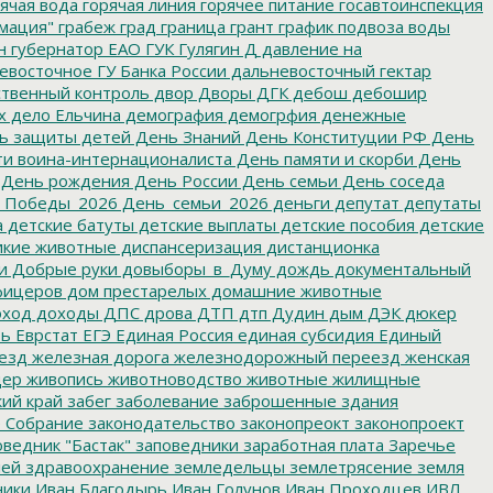
ячая вода
горячая линия
горячее питание
госавтоинспекция
мация"
грабеж
град
граница
грант
график подвоза воды
н
губернатор ЕАО
ГУК
Гулягин
Д
давление на
восточное ГУ Банка России
дальневосточный гектар
твенный контроль
двор
Дворы
ДГК
дебош
дебошир
х
дело Ельчина
демография
демогрфия
денежные
ь защиты детей
День Знаний
День Конституции РФ
День
и воина-интернационалиста
День памяти и скорби
День
День рождения
День России
День семьи
День соседа
_Победы_2026
День_семьи_2026
деньги
депутат
депутаты
а
детские батуты
детские выплаты
детские пособия
детские
кие животные
диспансеризация
дистанционка
и
Добрые руки
довыборы_в_Думу
дождь
документальный
фицеров
дом престарелых
домашние животные
ход
доходы
ДПС
дрова
ДТП
дтп
Дудин
дым
ДЭК
дюкер
ть
Еврстат
ЕГЭ
Единая Россия
единая субсидия
Единый
езд
железная дорога
железнодорожный переезд
женская
дер
живопись
животноводство
животные
жилищные
ий край
забег
заболевание
заброшенные здания
 Собрание
законодательство
законопреокт
законопроект
ведник "Бастак"
заповедники
заработная плата
Заречье
лей
здравоохранение
земледельцы
землетрясение
земля
ники
Иван Благодырь
Иван Голунов
Иван Проходцев
ИВЛ