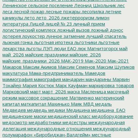
Ленинское сельское поселение
Леонид Школьник
лес
леса
лесной пожар
лесные пожары
лесопилка
летние
каникулы
лето
лето_2026
лжетерроризм
лимон
литература
Лицей
лицей № 23
личный прием
логистический комплеск
ложный вызов
ложный донос
лотерея
лоукостер
лунное затмение
лучший спасатель
лыжная гонка
льготная ипотека
льготники
льготные
лекарства
льготы
ЛЭП
люди ЕАО
люк
Магнитогорск
май
май_2026
майские праздники
майские_2026
майские_праздники_2026
МАК-2019
Мак-2020
Мак-2021
Макаров
Максим Акимов
Максим Семенов
Максим Шупиков
макулатура
Мама-предприниматель
Мамедов
маммография
мамография
мандарин
мандарины
Марвин
Токайер
Мария Костюк
Марк Кауфман
маркировка товаров
Марковский
март
март_2026
маска
Масленица
масочный
режим
массовое сокращение
Матвиенко
материнский
капитал
маткапитал
Махинько
Маяк
МВД
медаль
Медведев
медведь
медики
Медицина
медицина_ЕАО
медицинские маски
медицинский класс
медоборудование
медосмотр
медработники
медсестры
международная
делегация
международные отношения
международный
полумарафон «Биробиджан-Валдгейм»
местные