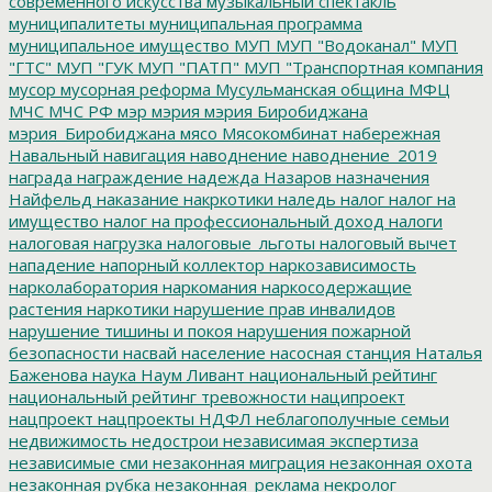
современного искусства
музыкальный спектакль
муниципалитеты
муниципальная программа
муниципальное имущество
МУП
МУП "Водоканал"
МУП
"ГТС"
МУП "ГУК
МУП "ПАТП"
МУП "Транспортная компания
мусор
мусорная реформа
Мусульманская община
МФЦ
МЧС
МЧС РФ
мэр
мэрия
мэрия Биробиджана
мэрия_Биробиджана
мясо
Мясокомбинат
набережная
Навальный
навигация
наводнение
наводнение_2019
награда
награждение
надежда
Назаров
назначения
Найфельд
наказание
накркотики
наледь
налог
налог на
имущество
налог на профессиональный доход
налоги
налоговая нагрузка
налоговые_льготы
налоговый вычет
нападение
напорный коллектор
наркозависимость
нарколаборатория
наркомания
наркосодержащие
растения
наркотики
нарушение прав инвалидов
нарушение тишины и покоя
нарушения пожарной
безопасности
насвай
население
насосная станция
Наталья
Баженова
наука
Наум Ливант
национальный рейтинг
национальный рейтинг тревожности
наципроект
нацпроект
нацпроекты
НДФЛ
неблагополучные семьи
недвижимость
недострои
независимая экспертиза
независимые сми
незаконная миграция
незаконная охота
незаконная рубка
незаконная_реклама
некролог