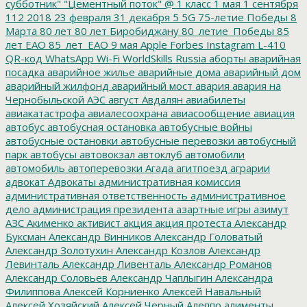
субботник"
"Цементный поток"
@
1 класс
1 мая
1 сентября
112
2018
23 февраля
31 декабря
5
5G
75-летие Победы
8
Марта
80 лет
80 лет Биробиджану
80_летие_Победы
85
лет ЕАО
85_лет_ЕАО
9 мая
Apple
Forbes
Instagram
L-410
QR-код
WhatsApp
Wi-Fi
WorldSkills Russia
аборты
аварийная
посадка
аварийное жилье
аварийные дома
аварийный дом
аварийный жилфонд
аварийный мост
авария
авария на
Чернобыльской АЭС
август
Авдалян
авиабилеты
авиакатастрофа
авиалесоохрана
авиасообщение
авиация
автобус
автобусная остановка
автобусные войны
автобусные остановки
автобусные перевозки
автобусный
парк
автобусы
автовокзал
автоклуб
автомобили
автомобиль
автоперевозки
Агада
агитпоезд
аграрии
адвокат
Адвокаты
административная комиссия
административная ответственность
административное
дело
администрация президента
азартные игры
азимут
АЗС
Акименко
активист
акция
акция протеста
Александр
Буксман
Александр Винников
Александр Головатый
Александр Золотухин
Александр Козлов
Александр
Левинталь
Александр Ливенталь
Александр Романов
Александр Соловьев
Александр Чаплыгин
Александра
Филиппова
Алексей Корниенко
Алексей Навальный
Алексей Хозяйский
Алексей Черный
Алеппо
алименты