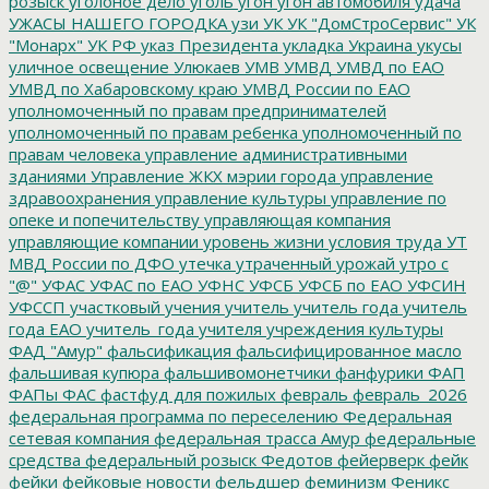
розыск
уголоное дело
уголь
угон
угон автомобиля
удача
УЖАСЫ НАШЕГО ГОРОДКА
узи
УК
УК "ДомСтроСервис"
УК
"Монарх"
УК РФ
указ Президента
укладка
Украина
укусы
уличное освещение
Улюкаев
УМВ
УМВД
УМВД по ЕАО
УМВД по Хабаровскому краю
УМВД России по ЕАО
уполномоченный по правам предпринимателей
уполномоченный по правам ребенка
уполномоченный по
правам человека
управление административными
зданиями
Управление ЖКХ мэрии города
управление
здравоохранения
управление культуры
управление по
опеке и попечительству
управляющая компания
управляющие компании
уровень жизни
условия труда
УТ
МВД России по ДФО
утечка
утраченный урожай
утро с
"@"
УФАС
УФАС по ЕАО
УФНС
УФСБ
УФСБ по ЕАО
УФСИН
УФССП
участковый
учения
учитель
учитель года
учитель
года ЕАО
учитель_года
учителя
учреждения культуры
ФАД "Амур"
фальсификация
фальсифицированное масло
фальшивая купюра
фальшивомонетчики
фанфурики
ФАП
ФАПы
ФАС
фастфуд для пожилых
февраль
февраль_2026
федеральная программа по переселению
Федеральная
сетевая компания
федеральная трасса Амур
федеральные
средства
федеральный розыск
Федотов
фейерверк
фейк
фейки
фейковые новости
фельдшер
феминизм
Феникс