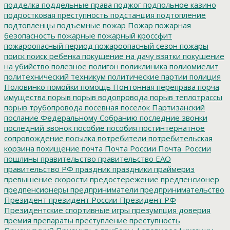
подделка
поддельные права
поджог
подпольное казино
подростковая преступность
подстанция
подтопление
подтопленцы
подъемные
пожар
Пожар
пожарная
безопасность
пожарные
пожарный кроссфит
пожароопасный период
пожароопасный сезон
пожары
поиск
поиск ребенка
покушение на дачу взятки
покушение
на убийство
полезное
полигон
поликлиника
полиомиелит
политехнический техникум
политические партии
полиция
Половинко
помойки
помощь
Понтонная переправа
порча
имущества
порыв
порыв водопровода
порыв теплотрассы
порыв трубопровода
посевная
поселок Партизанский
послание Федеральному Собранию
последние звонки
последний звонок
пособие
пособия
постинтернатное
сопровождение
посылка
потребители
потребительская
корзина
похищение
почта
Почта России
Почта_России
пошлины
правительство
правительство ЕАО
правительство РФ
праздник
праздники
праймериз
превышение скорости
предостережение
предпенсионер
предпенсионеры
предприниматели
предпринимательство
Президент
президент России
Президент РФ
Президентские спортивные игры
презумпция доверия
премия
препараты
преступление
преступность