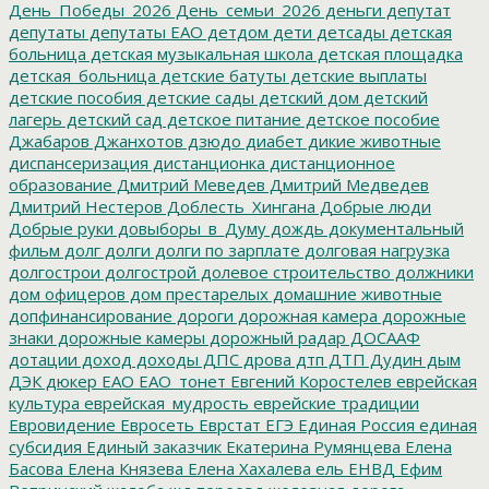
День_Победы_2026
День_семьи_2026
деньги
депутат
депутаты
депутаты ЕАО
детдом
дети
детсады
детская
больница
детская музыкальная школа
детская площадка
детская_больница
детские батуты
детские выплаты
детские пособия
детские сады
детский дом
детский
лагерь
детский сад
детское питание
детское пособие
Джабаров
Джанхотов
дзюдо
диабет
дикие животные
диспансеризация
дистанционка
дистанционное
образование
Дмитрий Меведев
Дмитрий Медведев
Дмитрий Нестеров
Доблесть_Хингана
Добрые люди
Добрые руки
довыборы_в_Думу
дождь
документальный
фильм
долг
долги
долги по зарплате
долговая нагрузка
долгострои
долгострой
долевое строительство
должники
дом офицеров
дом престарелых
домашние животные
допфинансирование
дороги
дорожная камера
дорожные
знаки
дорожные камеры
дорожный радар
ДОСААФ
дотации
доход
доходы
ДПС
дрова
дтп
ДТП
Дудин
дым
ДЭК
дюкер
ЕАО
ЕАО_тонет
Евгений Коростелев
еврейская
культура
еврейская_мудрость
еврейские традиции
Евровидение
Евросеть
Еврстат
ЕГЭ
Единая Россия
единая
субсидия
Единый заказчик
Екатерина Румянцева
Елена
Басова
Елена Князева
Елена Хахалева
ель
ЕНВД
Ефим