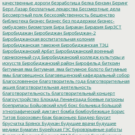
качественные дороги
безработица
белка
бензин
Беринг
Берл Лазар
бесплатные лекарства
Бессмертные дела
Бессмертный полк
бесхозяйственность
бешенство
библиотека
бизнес
бизнес без поддержки
бизнес-
омбудсмен
биометрия
Бира
Биракан
Бирария
БирЗСТ
Биробидажан
Биробиджан
Биробиджан-2
Биробиджанская воспитательная колония
Биробиджанская таможня
Биробиджанская ТЭЦ
Биробиджанский Арбат
Биробиджанский военный
гарнизонный суд
Биробиджанский колледж культуры и
искусств
Биробиджанский район
Бирофельд
биткоин
битумная яма
битумная_яма
битумное болото
битумные
ямы
Благовещенск
Благовещенский кафедральный собор
Благословенное
благотворитель года
благотворительная
акция
благотворительная деятельность
благотворительность
благотворительный концерт
благоустройство
Блокада Ленинграда
боевые патроны
боеприпасы
Бойцовский клуб
бокс
больница
большой
этнографический диктант
бомба
бомбоубежище
Борис
Титов
Борохович
брак
браконьер
Бридер
брусит
брусчатка
Брянск
Будукан
будущие врачи
будущие
медики
Бумагин
Бурейская ГЭС
буровзрывные работы