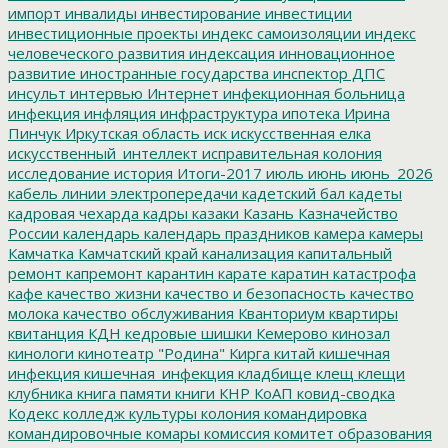
импорт
инвалиды
инвестирование
инвестиции
инвестиционные проекты
индекс самоизоляции
индекс
человеческого развития
индексация
инновационное
развитие
иностранные государства
инспектор ДПС
инсульт
интервью
Интернет
инфекционная больница
инфекция
инфляция
инфраструктура
ипотека
Ирина
Пинчук
Иркутская область
иск
искусственная елка
искусственный_интеллект
исправительная колония
исследование
история
Итоги-2017
июль
июнь
июнь_2026
кабель линии электропередачи
кадетский бал
кадеты
кадровая чехарда
кадры
казаки
Казань
Казначейство
России
календарь
календарь праздников
камера
камеры
Камчатка
Камчатский край
канализация
капитальный
ремонт
капремонт
карантин
карате
каратин
катастрофа
кафе
качество жизни
качество и безопасность
качество
молока
качество обслуживания
Кванториум
квартиры
квитанция
КДН
кедровые шишки
Кемерово
кинозал
кинологи
кинотеатр "Родина"
Кирга
китай
кишечная
инфекция
кишечная_инфекция
кладбище
клещ
клещи
клубника
книга памяти
книги
КНР
КоАП
ковид-сводка
Кодекс
колледж культуры
колония
командировка
командировочные
комары
комиссия
комитет образования