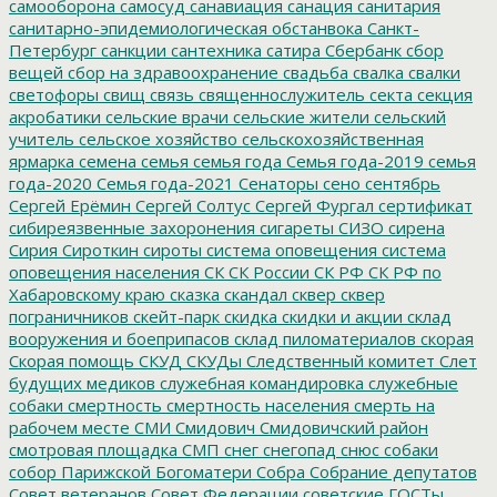
самооборона
самосуд
санавиация
санация
санитария
санитарно-эпидемиологическая обстанвока
Санкт-
Петербург
санкции
сантехника
сатира
Сбербанк
сбор
вещей
сбор на здравоохранение
свадьба
свалка
свалки
светофоры
свищ
связь
священнослужитель
секта
секция
акробатики
сельские врачи
сельские жители
сельский
учитель
сельское хозяйство
сельскохозяйственная
ярмарка
семена
семья
семья года
Семья года-2019
семья
года-2020
Семья года-2021
Сенаторы
сено
сентябрь
Сергей Ерёмин
Сергей Солтус
Сергей Фургал
сертификат
сибиреязвенные захоронения
сигареты
СИЗО
сирена
Сирия
Сироткин
сироты
система оповещения
система
оповещения населения
СК
СК России
СК РФ
СК РФ по
Хабаровскому краю
сказка
скандал
сквер
сквер
пограничников
скейт-парк
скидка
скидки и акции
склад
вооружения и боеприпасов
склад пиломатериалов
скорая
Скорая помощь
СКУД
СКУДы
Следственный комитет
Слет
будущих медиков
служебная командировка
служебные
собаки
смертность
смертность населения
смерть на
рабочем месте
СМИ
Смидович
Смидовичский район
смотровая площадка
СМП
снег
снегопад
снюс
собаки
собор Парижской Богоматери
Собра
Собрание депутатов
Совет ветеранов
Совет Федерации
советские ГОСТы