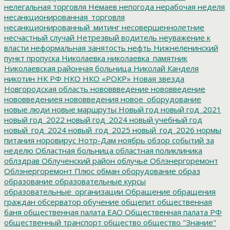
нелегальная торговля
Немаев
непогода
нерабочая неделя
несанкционированная_торговля
несанкционированный_митинг
несовершеннолетние
несчастный случай
Нетрезвый водитель
неуважение к
власти
неформальная занятость
нефть
Нижнеленинский
пункт пропуска
Николаевка
николаевка_памятник
Николаевская районная больница
Николай Канделя
никотин
НК РФ
НКО
НКО «РОКР»
Новая звезда
Новгородская область
нововвведение
нововведение
нововведениея
нововведения
новое_оборудование
новые люди
новые маршруты
Новый год
новый год_2021
новый год_2022
новый год_2024
новый учебный год
новый_год_2024
новый_год_2025
новый_год_2026
нормы
питания
норовирус
Нотр-Дам
ноябрь
обзор событий за
неделю
Областная больница
областная поликлиника
облздрав
Облученский район
облучье
Облэнергоремонт
Облэнергоремонт Плюс
обман
оборудование
образ
образование
образовательные курсы
образовательные_организации
Обращение
обращения
граждан
обсерватор
обучение
общепит
общественная
баня
общественная палата ЕАО
Общественная палата РФ
общественный транспорт
общество
общество "Знание"