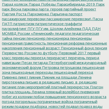
Парад колясок
Парад Победы
Парасибириада-2019
Парк
парк Весна
парковка
парта_героев
партийный проект
Партия Роста
Пархоменко
Парыгина
паспорт
пассажирские перевозки
пассажирские перевозки\
Пасха
ПАТП
патриотизм
патриотическое граффити
пауэрлифтинг
ПГУ
ПГУ им. Шолом-Алейхема
ПДД
ПДН
МОМВД России «Ленинский»
педагоги
педагогическая
тайна
пенсии
пенсионер
пенсионерка
пенсионеры
пенсионная грамотность
пенсионная реформа
пенсионные
накопления
пенсионный возраст
Пенсионный фонд
пенсия
Первенство России по футболу
Первомай 2017
первый
класс
переводы
переезд
перерасчет
перечень
период
навигации
Песах
петарда
Петербургский международный
экономический форум
Петровка
петрушкова
пешеходная
зона
пешеходные переходы
пешеходный переход
Пивенко
пикет
пикник
Пикник на площади Ленина
пиротехника
письмо в редакцию
письмо_в_редакцию
питание
план мероприятий
платный перекресток
Платон
плитка
площадь Ленина
пляжный волейбол
пневмония
побег из колонии
побои
повышение пенсионного возраста
погода
погорельцы
пограничные войска
пограничный
режим
подарки
подборка_новостей
подвал
подвоз воды