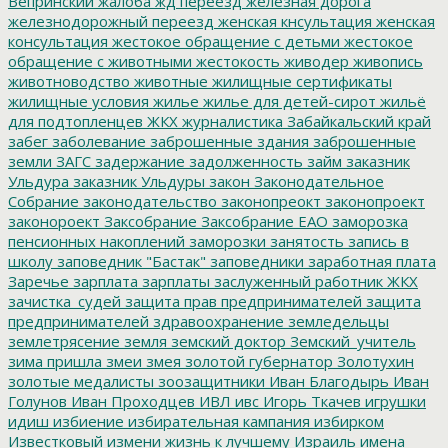
Вепринский
жалоба
жд переезд
железная дорога
железнодорожный переезд
женская кнсультация
женская
консультация
жестокое обращение с детьми
жестокое
обращение с животными
жестокость
живодер
живопись
животноводство
животные
жилищные сертификаты
жилищные условия
жилье
жилье для детей-сирот
жильё
для подтопленцев
ЖКХ
журналистика
Забайкальский край
забег
заболевание
заброшенные здания
заброшенные
земли
ЗАГС
задержание
задолженность
займ
заказник
Ульдура
заказник Ульдуры
закон
Законодательное
Собрание
законодательство
законопреокт
законопроект
законороект
Заксобрание
Заксобрание ЕАО
заморозка
пенсионных накоплений
заморозки
занятость
запись в
школу
заповедник "Бастак"
заповедники
заработная плата
Заречье
зарплата
зарплаты
заслуженный работник ЖКХ
зачистка_судей
защита прав предпринимателей
защита
предпринимателей
здравоохранение
земледельцы
землетрясение
земля
земский доктор
Земский_учитель
зима пришла
змеи
змея
золотой губернатор
Золотухин
золотые медалисты
зоозащитники
Иван Благодырь
Иван
Голунов
Иван Проходцев
ИВЛ
ивс
Игорь Ткачев
игрушки
идиш
избиение
избирательная кампания
избирком
Известковый
измени жизнь к лучшему
Израиль
имена