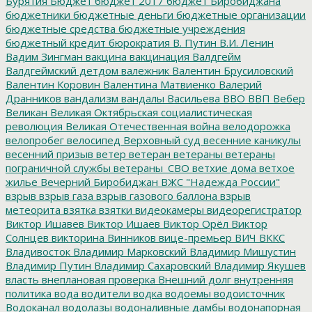
Бурятия
Бюджет
бюджет 2017
бюджет Биробиджана
бюджетники
бюджетные деньги
бюджетные организации
бюджетные средства
бюджетные учреждения
бюджетный кредит
бюрократия
В. Путин
В.И. Ленин
Вадим Зингман
вакцина
вакцинация
Валдгейм
Валдгеймский детдом
валежник
Валентин Брусиловский
Валентин Коровин
Валентина Матвиенко
Валерий
Дранников
вандализм
вандалы
Васильева
ВВО
ВВП
Вебер
Великан
Великая Октябрьская социалистическая
революция
Великая Отечественная война
велодорожка
велопробег
велосипед
Верховный суд
весенние каникулы
весенний призыв
ветер
ветеран
ветераны
ветераны
пограничной службы
ветераны_СВО
ветхие дома
ветхое
жилье
Вечерний Биробиджан
ВЖС "Надежда России"
взрыв
взрыв газа
взрыв газового баллона
взрыв
метеорита
взятка
взятки
видеокамеры
видеорегистратор
Виктор Ишавев
Виктор Ишаев
Виктор Орёл
Виктор
Солнцев
викторина
Винников
вице-премьер
ВИЧ
ВККС
Владивосток
Владимир Марковский
Владимир Мишустин
Владимир Путин
Владимир Сахаровский
Владимир Якушев
власть
внеплановая проверка
Внешний долг
внутренняя
политика
вода
водители
водка
водоемы
водоисточник
Водоканал
водолазы
водоналивные дамбы
водонапорная