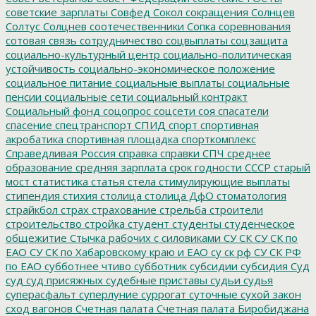
советские зарплаты
Совфед
Сокол
сокращения
Солнцев
Солтус
Солцнев
соотечественники
Сопка
соревнования
сотовая связь
сотрудничество
соцвыплаты
соцзащита
социально-культурный центр
социально-политическая
устойчивость
социально-экономическое положение
социальное питание
социальные выплаты
социальные
пенсии
социальные сети
социальный контракт
Социальный фонд
соцопрос
соцсети
соя
спасатели
спасение
спецтранспорт
СПИД
спорт
спортивная
акробатика
спортивная площадка
спорткомплекс
Справедливая Россия
справка
справки
СПЧ
среднее
образование
средняя зарплата
срок годности
СССР
старый
мост
статистика
статья
стела
стимулирующие выплаты
стипендия
стихия
столица
столица ДфО
стоматология
страйкбол
страх
страхование
стрельба
строители
строительство
стройка
студент
студенты
студенческое
общежитие
Стычка рабочих с силовиками
СУ СК
СУ СК по
ЕАО
СУ СК по Хабаровскому краю и ЕАО
су ск рф
СУ СК РФ
по ЕАО
субботнее чтиво
субботник
субсидии
субсидия
Суд
суд
суд присяжных
судебные приставы
судьи
судья
суперасфальт
суперлуние
суррогат
суточные
сухой закон
сход вагонов
Счетная палата
Счетная палата Биробиджана