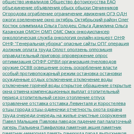
общество инвалидов
Общество фотоискусства ЕАО
объединение
объявления
обыск
обыски
Овчинников
Огородова
ограбление
ограничение движения
ОГЭ
ОДН
ожоги
озеленение
окно
октябрь
Октябрьский район
Олег
Костюк
олимпиада
Ольга Голодец
Ольга Данилина
Ольга
Казанская
ОМОН
ОМП
ОМС
Омск
онкодиспансер
онкологическая служба
онкология
онлайн-концерт
ОНФ
ОНФ "Генеральная уборка"
опасные сайты
ОПГ
операция
должник
оплата труда
Оплот
оползень
оппозиция
оправдательный приговор
опровержение
опрос
оптимизация
ОПФР
ОРВИ
организация пчеловодов
оружие
ОСВВ
освещение
осень
оскорбление власти
особый противопожарный режим
остановка
остановки
осужденные
отдых
отключение
отключение воды
отключение горячей воды
открытое обращение
открытые
окна
отмена компенсационных выплат
отопительный
период
отопительный сезон
отопление
отпуск
отравление
отставка
отставка Левинталя и Коростелёва
отцы города
отцы-одиночки
отчетность
охота
охрана
труда
очереди
очередь на жилье
очистные сооружения
Павел Малышев
Павлова
паводок
падение
пал
палаточный
лагерь
Палькина
Памфилова
памятная акция
памятник
памятник-мемориал
память
панихида
парад выпускников