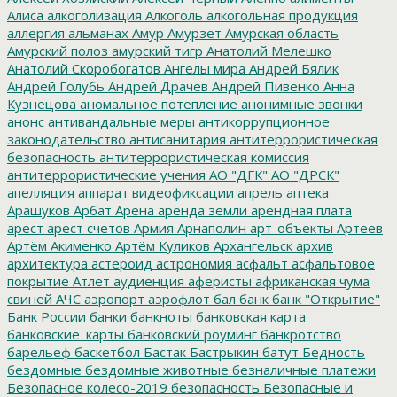
Алиса
алкоголизация
Алкоголь
алкогольная продукция
аллергия
альманах
Амур
Амурзет
Амурская область
Амурский полоз
амурский тигр
Анатолий Мелешко
Анатолий Скоробогатов
Ангелы мира
Андрей Бялик
Андрей Голубь
Андрей Драчев
Андрей Пивенко
Анна
Кузнецова
аномальное потепление
анонимные звонки
анонс
антивандальные меры
антикоррупционное
законодательство
антисанитария
антитеррористическая
безопасность
антитеррористическая комиссия
антитеррористические учения
АО "ДГК"
АО "ДРСК"
апелляция
аппарат видеофиксации
апрель
аптека
Арашуков
Арбат
Арена
аренда земли
арендная плата
арест
арест счетов
Армия
Арнаполин
арт-объекты
Артеев
Артём Акименко
Артём Куликов
Архангельск
архив
архитектура
астероид
астрономия
асфальт
асфальтовое
покрытие
Атлет
аудиенция
аферисты
африканская чума
свиней
АЧС
аэропорт
аэрофлот
бал
банк
банк "Открытие"
Банк России
банки
банкноты
банковская карта
банковские_карты
банковский роуминг
банкротство
барельеф
баскетбол
Бастак
Бастрыкин
батут
Бедность
бездомные
бездомные животные
безналичные платежи
Безопасное колесо-2019
безопасность
Безопасные и