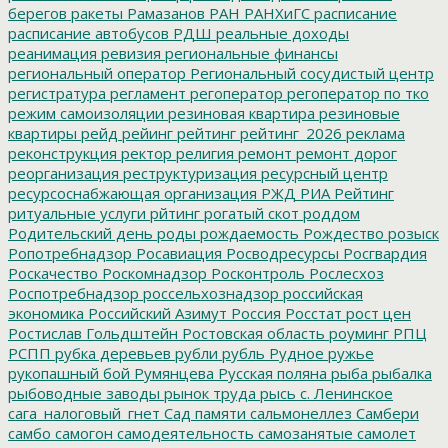
берегов
ракеты
Рамазанов
РАН
РАНХиГС
расписание
расписание автобусов
РДШ
реальные доходы
реанимация
ревизия
региональные финансы
региональный оператор
Региональный сосудистый центр
регистратура
регламент
регоператор
регоператор по тко
режим самоизоляции
резиновая квартира
резиновые
квартиры
рейд
рейинг
рейтинг
рейтинг_2026
реклама
реконструкция
ректор
религия
ремонт
ремонт дорог
реорганизация
реструктуризация
ресурсный центр
ресурсоснабжающая организация
РЖД
РИА Рейтинг
ритуальные услуги
рйтинг
рогатый скот
роддом
Родительский день
роды
рождаемость
Рождество
розыск
Ропотребнадзор
Росавиация
Росводресурсы
Росгвардия
Роскачество
Роскомнадзор
Росконтроль
Рослесхоз
Роспотребнадзор
россельхознадзор
российская
экономика
Российский Азимут
Россия
Росстат
рост цен
Ростислав Гольдштейн
Ростовская область
роуминг
РПЦ
РСПП
рубка деревьев
рубли
рубль
Рудное
ружье
рукопашный бой
Румянцева
Русская поляна
рыба
рыбалка
рыбоводные заводы
рынок труда
рысь
с. Ленинское
сага_налоговый_гнет
Сад памяти
сальмонеллез
Самбери
самбо
самогон
самодеятельность
самозанятые
самолет