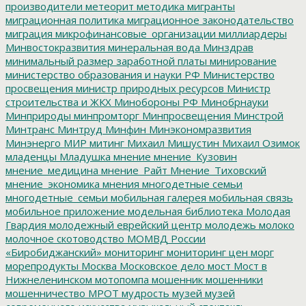
производители
метеорит
методика
мигранты
миграционная политика
миграционное законодательство
миграция
микрофинансовые_организации
миллиардеры
Минвостокразвития
минеральная вода
Минздрав
минимальный размер заработной платы
минирование
министерство образования и науки РФ
Министерство
просвещения
министр природных ресурсов
Министр
строительства и ЖКХ
Минобороны РФ
Минобрнауки
Минприроды
минпромторг
Минпросвещения
Минстрой
Минтранс
Минтруд
Минфин
Минэкономразвития
Минэнерго
МИР
митинг
Михаил Мишустин
Михаил Озимок
младенцы
Младушка
мнение
мнение_Кузовин
мнение_медицина
мнение_Райт
Мнение_Тиховский
мнение_экономика
мнения
многодетные семьи
многодетные_семьи
мобильная галерея
мобильная связь
мобильное приложение
модельная библиотека
Молодая
Гвардия
молодежный еврейский центр
молодежь
молоко
молочное скотоводство
МОМВД России
«Биробиджанский»
мониторинг
мониторинг цен
морг
морепродукты
Москва
Московское дело
мост
Мост в
Нижнеленинском
мотопомпа
мошенник
мошенники
мошенничество
МРОТ
мудрость
музей
музей