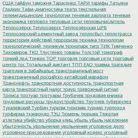
США
тайфун
таможня
Тарасенко
ТАРИ
тарифы
Татьяна
Гладких
Тафи-диагностика
театр
текстильная
телемедицинские технологии
теневая зарплата
теневая
экономика
тепловоз
тепловые сети
тепловычислитель
Теплоозёрск
Теплоозерск
Теплоозёрская ЦРБ
Теплоозерский цементный завод
теплосбыт
теплотрасса
территория действий
терроризм
техника
технологии
технологический_техникум
технопарк
тигр
ТИК
Тимченко
Тихомиров
ТКО
Тлустенко
товары
Толстой
томограф
тонкий лед
Тонких
ТОР
торговля
торговые сети
торговый
центр
тос
Тотальный диктант
ТПП ЕАО
травма
трагедия
трагедия в Забайкалье
трансграничный мост
трансграничный российско-китайский марафон
Транснефть
транспортная доступность
транспортная
карта
транспортный налог
траур
тревожный сигнал
Тромса
тротуар
тротуары
Трубачев
трудовая книжка
трудовые ресурсы
трудоустройство
Трутнев
туберкулез
Тукалевский
Турбин
туризм
туризмм
турнир
турпоход
турфирма
тхэквондо
ТЭЦ
Тюмень
тюрьма
Тяжелая
атлетика
убийство
уборка улиц
убыль
убыль населения
убыточность
увольнение
увольнения
уголовное дело
уголовное преследование
уголовный кодекс
уголовный