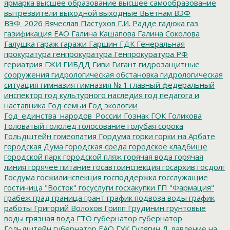
ярмарка
высшее образование
высшее самообразование
вытрезвители
выходной
выходные
Вьетнам
ВЭФ
ВЭФ_2026
Вячеслав Пастухов
Г.И. Радде
гадюка
газ
газификация ЕАО
Галина Кашапова
Галина Соколова
Галушка
гараж
гаражи
Гаршин
ГДК
Генеральная
прокуратура
генпрокуратура
Генпрокуратура РФ
гериатрия
ГЖИ
ГИБДД
Гиви
Гигант
гидрозащитные
сооружения
гидрологическая обстановка
гидрологическая
ситуация
гимназия
гимназия № 1
главный федеральный
инспектор
год культурного наследия
год педагога и
наставника
Год семьи
Год экологии
Год_единства_народов_России
Гознак
ГОК
Голикова
Головатый
гололед
голосование
голубая сорока
Гольдштейн
гомеопатия
Гордума
горки
горки на Арбате
городская Дума
городская среда
городское кладбище
городской парк
городской пляж
горячая вода
горячая
линия
горячее питание
госавтоинспекция
госархив
госдолг
Госдума
госжилинспекция
господдержка
госслужащие
гостиница "Восток"
госуслуги
госхакупки
ГП "Фармация"
грабеж
град
граница
грант
график подвоза воды
график
работы
Григорий Волохов
Грипп
Грудинин
грунтовые
воды
грязная вода
ГТО
губернатор
губернатор
Гольдштейн
губернатор ЕАО
ГУК
Гулягин
Д
давление на