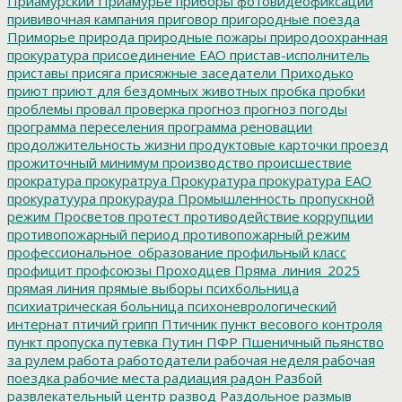
Приамурский
Приамурье
приборы фотовидеофиксации
прививочная кампания
приговор
пригородные поезда
Приморье
природа
природные пожары
природоохранная
прокуратура
присоединение ЕАО
пристав-исполнитель
приставы
присяга
присяжные заседатели
Приходько
приют
приют для бездомных животных
пробка
пробки
проблемы
провал
проверка
прогноз
прогноз погоды
программа переселения
программа реновации
продолжительность жизни
продуктовые карточки
проезд
прожиточный минимум
производство
происшествие
прократура
прокуратруа
Прокуратура
прокуратура ЕАО
прокуратуура
прокураура
Промышленность
пропускной
режим
Просветов
протест
противодействие коррупции
противопожарный период
противопожарный режим
профессиональное_образование
профильный класс
профицит
профсоюзы
Проходцев
Пряма_линия_2025
прямая линия
прямые выборы
психбольница
психиатрическая больница
психоневрологический
интернат
птичий грипп
Птичник
пункт весового контроля
пункт пропуска
путевка
Путин
ПФР
Пшеничный
пьянство
за рулем
работа
работодатели
рабочая неделя
рабочая
поездка
рабочие места
радиация
радон
Разбой
развлекательный центр
развод
Раздольное
размыв