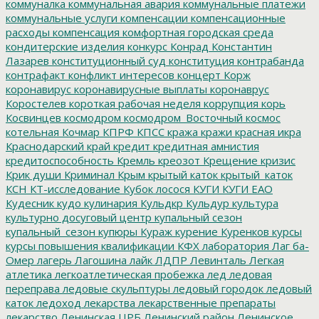
коммуналка
коммунальная авария
коммунальные платежи
коммунальные услуги
компенсации
компенсационные
расходы
компенсация
комфортная городская среда
кондитерские изделия
конкурс
Конрад
Константин
Лазарев
конституционный суд
конституция
контрабанда
контрафакт
конфликт интересов
концерт
Корж
коронавирус
коронавирусные выплаты
коронаврус
Коростелев
короткая рабочая неделя
коррупция
корь
Косвинцев
космодром
космодром_Восточный
космос
котельная
Кочмар
КПРФ
КПСС
кража
кражи
красная икра
Краснодарский край
кредит
кредитная амнистия
кредитоспособность
Кремль
креозот
Крещение
кризис
Крик души
Криминал
Крым
крытый каток
крытый_каток
КСН
КТ-исследование
Кубок лосося
КУГИ
КУГИ ЕАО
Кудесник
кудо
кулинария
Кульдкр
Кульдур
культура
культурно досуговый центр
купальный сезон
купальный_сезон
купюры
Кураж
курение
Куренков
курсы
курсы повышения квалификации
КФХ
лаборатория
Лаг ба-
Омер
лагерь
Лагошина
лайк
ЛДПР
Левинталь
Легкая
атлетика
легкоатлетическая пробежка
лед
ледовая
переправа
ледовые скульптуры
ледовый городок
ледовый
каток
ледоход
лекарства
лекарственные препараты
лекарство
Ленинская ЦРБ
Ленинский район
Ленинское