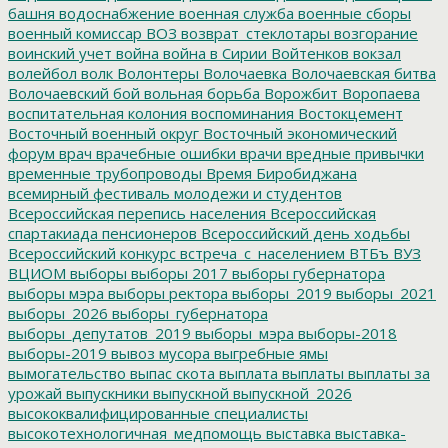
башня
водоснабжение
военная служба
военные сборы
военный комиссар
ВОЗ
возврат_стеклотары
возгорание
воинский учет
война
война в Сирии
Войтенков
вокзал
волейбол
волк
Волонтеры
Волочаевка
Волочаевская битва
Волочаевский бой
вольная борьба
Ворожбит
Воропаева
воспитательная колония
воспоминания
Востокцемент
Восточный военный округ
Восточный экономический
форум
врач
врачебные ошибки
врачи
вредные привычки
временные трубопроводы
Время Биробиджана
всемирный фестиваль молодежи и студентов
Всероссийская перепись населения
Всероссийская
спартакиада пенсионеров
Всероссийский день ходьбы
Всероссийский конкурс
встреча_с_населением
ВТБъ
ВУЗ
ВЦИОМ
выборы
выборы 2017
выборы губернатора
выборы мэра
выборы ректора
выборы_2019
выборы_2021
выборы_2026
выборы_губернатора
выборы_депутатов_2019
выборы_мэра
выборы-2018
выборы-2019
вывоз мусора
выгребные ямы
вымогательство
выпас скота
выплата
выплаты
выплаты за
урожай
выпускники
выпускной
выпускной_2026
высококвалифицированные специалисты
высокотехнологичная_медпомощь
выставка
выставка-