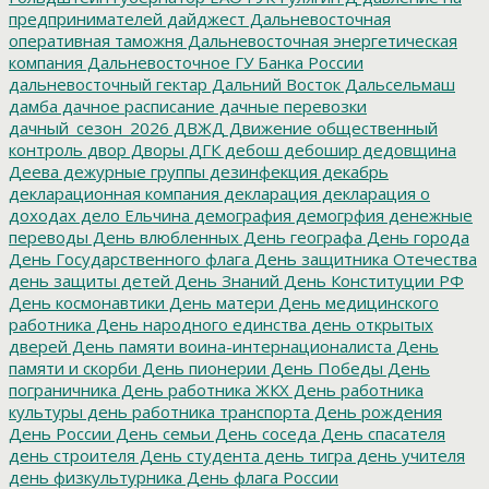
предпринимателей
дайджест
Дальневосточная
оперативная таможня
Дальневосточная энергетическая
компания
Дальневосточное ГУ Банка России
дальневосточный гектар
Дальний Восток
Дальсельмаш
дамба
дачное расписание
дачные перевозки
дачный_сезон_2026
ДВЖД
Движение общественный
контроль
двор
Дворы
ДГК
дебош
дебошир
дедовщина
Деева
дежурные группы
дезинфекция
декабрь
декларационная компания
декларация
декларация о
доходах
дело Ельчина
демография
демогрфия
денежные
переводы
День влюбленных
День географа
День города
День Государственного флага
День защитника Отечества
день защиты детей
День Знаний
День Конституции РФ
День космонавтики
День матери
День медицинского
работника
День народного единства
день открытых
дверей
День памяти воина-интернационалиста
День
памяти и скорби
День пионерии
День Победы
День
пограничника
День работника ЖКХ
День работника
культуры
день работника транспорта
День рождения
День России
День семьи
День соседа
День спасателя
день строителя
День студента
день тигра
день учителя
день физкультурника
День флага России