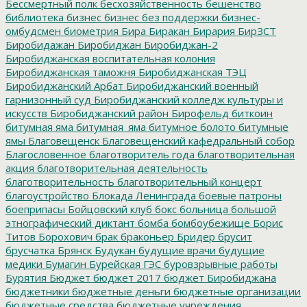
Бессмертный полк
бесхозяйственность
бешенство
библиотека
бизнес
бизнес без поддержки
бизнес-
омбудсмен
биометрия
Бира
Биракан
Бирария
БирЗСТ
Биробидажан
Биробиджан
Биробиджан-2
Биробиджанская воспитательная колония
Биробиджанская таможня
Биробиджанская ТЭЦ
Биробиджанский Арбат
Биробиджанский военный
гарнизонный суд
Биробиджанский колледж культуры и
искусств
Биробиджанский район
Бирофельд
биткоин
битумная яма
битумная_яма
битумное болото
битумные
ямы
Благовещенск
Благовещенский кафедральный собор
Благословенное
благотворитель года
благотворительная
акция
благотворительная деятельность
благотворительность
благотворительный концерт
благоустройство
Блокада Ленинграда
боевые патроны
боеприпасы
Бойцовский клуб
бокс
больница
большой
этнографический диктант
бомба
бомбоубежище
Борис
Титов
Борохович
брак
браконьер
Бридер
брусит
брусчатка
Брянск
Будукан
будущие врачи
будущие
медики
Бумагин
Бурейская ГЭС
буровзрывные работы
Бурятия
Бюджет
бюджет 2017
бюджет Биробиджана
бюджетники
бюджетные деньги
бюджетные организации
бюджетные средства
бюджетные учреждения