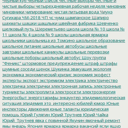
Черный куб
черный список
честные выборы
честные и
чистые выборы
четырехдневная рабочая неделя
чиновник
чиновники
чипирование
чистая питьевая вода
Чиунэ
Сугихара
ЧМ-2018
ЧП
чс
чума
шампанское
Шапиро
шахматы
шашки
шашлыки
швейная фабрика
Шевченко
шелковый путь
Шереметьево
школа
школа № 10
школа №
11
школа № 4
школа № 9
школы
школьная ярмарка
школьники
школьница из Томсино
школьное образование
школьное питание
школьные автобусы
школьные
завтраки
школьные каникулы
школьные перевозки
школьные поборы
школьный автобус
Шоу группа
"Феникс"
штормовое предупреждение
штраф
штрафы
шумные соседи
щенок
Щукинка
эвакуация
экология
экономика
экономический кризис
экономия
экофест
эксперты
экспорт
экстремизм
электрика
электричество
электричка
электрички
электронная запись
электронные
турникеты
электроплита
электросети
электроэнергия
Энергосбыт
энерготарифы
энкаунтер
эпидемиологическая
ситуация
эпидемия
это_интересно
юбилей
юмор
Юные
инспекторы движения
юные таланты
юридическая
помощь
Юрий Гулягин
Юрий Трутнев
Юрий Чайка
Юрий_Трутнев
явка с повинной
Якунин
ямочный ремонт
ямы
январь
Япония
ярмарка
ярмарка вакансий
ясли
ящур