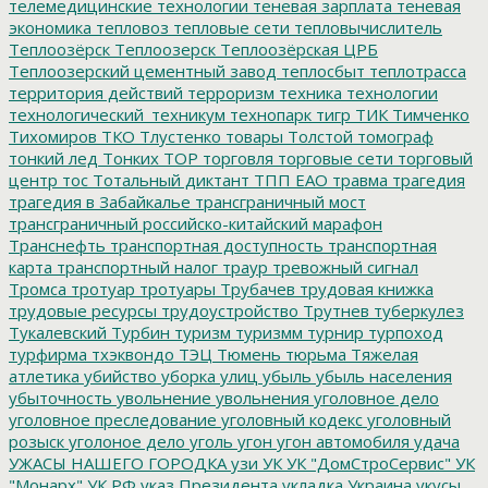
телемедицинские технологии
теневая зарплата
теневая
экономика
тепловоз
тепловые сети
тепловычислитель
Теплоозёрск
Теплоозерск
Теплоозёрская ЦРБ
Теплоозерский цементный завод
теплосбыт
теплотрасса
территория действий
терроризм
техника
технологии
технологический_техникум
технопарк
тигр
ТИК
Тимченко
Тихомиров
ТКО
Тлустенко
товары
Толстой
томограф
тонкий лед
Тонких
ТОР
торговля
торговые сети
торговый
центр
тос
Тотальный диктант
ТПП ЕАО
травма
трагедия
трагедия в Забайкалье
трансграничный мост
трансграничный российско-китайский марафон
Транснефть
транспортная доступность
транспортная
карта
транспортный налог
траур
тревожный сигнал
Тромса
тротуар
тротуары
Трубачев
трудовая книжка
трудовые ресурсы
трудоустройство
Трутнев
туберкулез
Тукалевский
Турбин
туризм
туризмм
турнир
турпоход
турфирма
тхэквондо
ТЭЦ
Тюмень
тюрьма
Тяжелая
атлетика
убийство
уборка улиц
убыль
убыль населения
убыточность
увольнение
увольнения
уголовное дело
уголовное преследование
уголовный кодекс
уголовный
розыск
уголоное дело
уголь
угон
угон автомобиля
удача
УЖАСЫ НАШЕГО ГОРОДКА
узи
УК
УК "ДомСтроСервис"
УК
"Монарх"
УК РФ
указ Президента
укладка
Украина
укусы