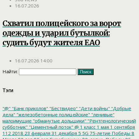
16.07.2026
Схватил полицейского за ворот
одежды и ударил бутылкой:
судить будут жителя ЕАО
16.07.2026 14:00
Найти:
Тэги
"@"
"Банк приколов"
"Бествидео"
"Дети войны"
"Добрые
дела"
"железобетонные полицейские"
"ленивые"
малоимущие
"обманутые дольщики"
"Рентгенологический
субботник"
"Цементный поток"
@
1 класс
1 мая
1 сентября
112
2018
23 февраля
31 декабря
5
5G
75-летие Победы
8