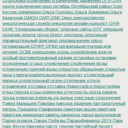
Огородова
ограбление
ограничение движения
ОГЭ
ОДН
ожоги
озеленение
окно
октябрь
Октябрьский район
Олег
Костюк
олимпиада
Ольга Голодец
Ольга Данилина
Ольга
Казанская
ОМОН
ОМП
ОМС
Омск
онкодиспансер
онкологическая служба
онкология
онлайн-концерт
ОНФ
ОНФ "Генеральная уборка"
опасные сайты
ОПГ
операция
должник
оплата труда
Оплот
оползень
оппозиция
оправдательный приговор
опровержение
опрос
оптимизация
ОПФР
ОРВИ
организация пчеловодов
оружие
ОСВВ
освещение
осень
оскорбление власти
особый противопожарный режим
остановка
остановки
осужденные
отдых
отключение
отключение воды
отключение горячей воды
открытое обращение
открытые
окна
отмена компенсационных выплат
отопительный
период
отопительный сезон
отопление
отпуск
отравление
отставка
отставка Левинталя и Коростелёва
отцы города
отцы-одиночки
отчетность
охота
охрана
труда
очереди
очередь на жилье
очистные сооружения
Павел Малышев
Павлова
паводок
падение
пал
палаточный
лагерь
Палькина
Памфилова
памятная акция
памятник
памятник-мемориал
память
панихида
парад выпускников
Парад колясок
Парад Победы
Парасибириада-2019
Парк
парк Весна
парковка
парта_героев
партийный проект