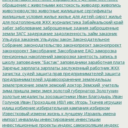
обращение с животными
жестокость
живодер
живопись
животноводство
животные
жилищные сертификаты
жилищные условия
жилье
жилье для детей-сирот
жильё
для подтопленцев
ЖКХ
журналистика
Забайкальский край
забег
заболевание
заброшенные здания
заброшенные
земли
ЗАГС
задержание
задолженность
займ
заказник
Ульдура
заказник Ульдуры
закон
Законодательное
Собрание
законодательство
законопреокт
законопроект
законороект
Заксобрание
Заксобрание ЕАО
заморозка
пенсионных накоплений
заморозки
занятость
запись в
школу
заповедник "Бастак"
заповедники
заработная плата
Заречье
зарплата
зарплаты
заслуженный работник ЖКХ
зачистка_судей
защита прав предпринимателей
защита
предпринимателей
здравоохранение
земледельцы
землетрясение
земля
земский доктор
Земский_учитель
зима пришла
змеи
змея
золотой губернатор
Золотухин
золотые медалисты
зоозащитники
Иван Благодырь
Иван
Голунов
Иван Проходцев
ИВЛ
ивс
Игорь Ткачев
игрушки
идиш
избиение
избирательная кампания
избирком
Известковый
измени жизнь к лучшему
Израиль
имена
импорт
инвалиды
инвестирование
инвестиции
инвестиционные проекты
индекс самоизоляции
индекс