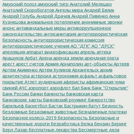
Амурский полоз
амурский тигр
Анатолий Мелешко
Анатолий Скоробогатов
Ангелы мира
Андрей Бялик
Андрей Голубь
Андрей Драчев
Андрей Пивенко
Анна
Кузнецова
аномальное потепление
анонимные звонки
анонс
антивандальные меры
антикоррупционное
законодательство
антисанитария
антитеррористическая
безопасность
антитеррористическая комиссия
антитеррористические учения
АО "ДГК"
АО "ДРСК"
апелляция
аппарат видеофиксации
апрель
аптека
Арашуков
Арбат
Арена
аренда земли
арендная плата
арест
арест счетов
Армия
Арнаполин
арт-объекты
Артеев
Артём Акименко
Артём Куликов
Архангельск
архив
архитектура
астероид
астрономия
асфальт
асфальтовое
покрытие
Атлет
аудиенция
аферисты
африканская чума
свиней
АЧС
аэропорт
аэрофлот
бал
банк
банк "Открытие"
Банк России
банки
банкноты
банковская карта
банковские_карты
банковский роуминг
банкротство
барельеф
баскетбол
Бастак
Бастрыкин
батут
Бедность
бездомные
бездомные животные
безналичные платежи
Безопасное колесо-2019
безопасность
Безопасные и
качественные дороги
безработица
белка
бензин
Беринг
Берл Лазар
бесплатные лекарства
Бессмертные дела