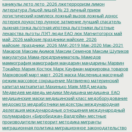
каникулы
лето
лето_2026
лжетерроризм
лимон
литература
Лицей
лицей № 23
личный прием
логистический комплеск
ложный вызов
ложный донос
лотерея
лоукостер
лунное затмение
лучший спасатель
лыжная гонка
льготная ипотека
льготники
льготные
лекарства
льготы
ЛЭП
люди ЕАО
люк
Магнитогорск
май
май_2026
майские праздники
майские_2026
майские_праздники_2026
МАК-2019
Мак-2020
Мак-2021
Макаров
Максим Акимов
Максим Семенов
Максим Шупиков
макулатура
Мама-предприниматель
Мамедов
маммография
мамография
мандарин
мандарины
Марвин
Токайер
Мария Костюк
Марк Кауфман
маркировка товаров
Марковский
март
март_2026
маска
Масленица
масочный
режим
массовое сокращение
Матвиенко
материнский
капитал
маткапитал
Махинько
Маяк
МВД
медаль
Медведев
медведь
медики
Медицина
медицина_ЕАО
медицинские маски
медицинский класс
медоборудование
медосмотр
медработники
медсестры
международная
делегация
международные отношения
международный
полумарафон «Биробиджан-Валдгейм»
местные
производители
метеорит
методика
мигранты
миграционная политика
миграционное законодательство