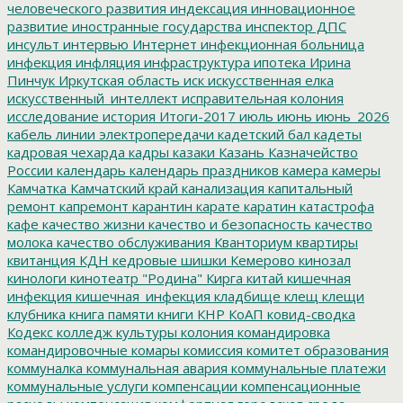
человеческого развития
индексация
инновационное
развитие
иностранные государства
инспектор ДПС
инсульт
интервью
Интернет
инфекционная больница
инфекция
инфляция
инфраструктура
ипотека
Ирина
Пинчук
Иркутская область
иск
искусственная елка
искусственный_интеллект
исправительная колония
исследование
история
Итоги-2017
июль
июнь
июнь_2026
кабель линии электропередачи
кадетский бал
кадеты
кадровая чехарда
кадры
казаки
Казань
Казначейство
России
календарь
календарь праздников
камера
камеры
Камчатка
Камчатский край
канализация
капитальный
ремонт
капремонт
карантин
карате
каратин
катастрофа
кафе
качество жизни
качество и безопасность
качество
молока
качество обслуживания
Кванториум
квартиры
квитанция
КДН
кедровые шишки
Кемерово
кинозал
кинологи
кинотеатр "Родина"
Кирга
китай
кишечная
инфекция
кишечная_инфекция
кладбище
клещ
клещи
клубника
книга памяти
книги
КНР
КоАП
ковид-сводка
Кодекс
колледж культуры
колония
командировка
командировочные
комары
комиссия
комитет образования
коммуналка
коммунальная авария
коммунальные платежи
коммунальные услуги
компенсации
компенсационные