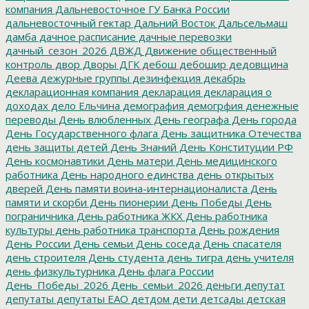
компания
Дальневосточное ГУ Банка России
дальневосточный гектар
Дальний Восток
Дальсельмаш
дамба
дачное расписание
дачные перевозки
дачный_сезон_2026
ДВЖД
Движение общественный
контроль
двор
Дворы
ДГК
дебош
дебошир
дедовщина
Деева
дежурные группы
дезинфекция
декабрь
декларационная компания
декларация
декларация о
доходах
дело Ельчина
демография
демогрфия
денежные
переводы
День влюбленных
День географа
День города
День Государственного флага
День защитника Отечества
день защиты детей
День Знаний
День Конституции РФ
День космонавтики
День матери
День медицинского
работника
День народного единства
день открытых
дверей
День памяти воина-интернационалиста
День
памяти и скорби
День пионерии
День Победы
День
пограничника
День работника ЖКХ
День работника
культуры
день работника транспорта
День рождения
День России
День семьи
День соседа
День спасателя
день строителя
День студента
день тигра
день учителя
день физкультурника
День флага России
День_Победы_2026
День_семьи_2026
деньги
депутат
депутаты
депутаты ЕАО
детдом
дети
детсады
детская