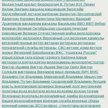
бюджетный кредит
бюрократия
В. Путин
В.И. Ленин
Вадим Зингман
вакцина
вакцинация
Валдгейм
Валдгеймский детдом
валежник
Валентин Брусиловский
Валентин Коровин
Валентина Матвиенко
Валерий
Дранников
вандализм
вандалы
Васильева
ВВО
ВВП
Вебер
Великан
Великая Октябрьская социалистическая
революция
Великая Отечественная война
велодорожка
велопробег
велосипед
Верховный суд
весенние каникулы
весенний призыв
ветер
ветеран
ветераны
ветераны
пограничной службы
ветераны_СВО
ветхие дома
ветхое
жилье
Вечерний Биробиджан
ВЖС "Надежда России"
взрыв
взрыв газа
взрыв газового баллона
взрыв
метеорита
взятка
взятки
видеокамеры
видеорегистратор
Виктор Ишавев
Виктор Ишаев
Виктор Орёл
Виктор
Солнцев
викторина
Винников
вице-премьер
ВИЧ
ВККС
Владивосток
Владимир Марковский
Владимир Мишустин
Владимир Путин
Владимир Сахаровский
Владимир Якушев
власть
внеплановая проверка
Внешний долг
внутренняя
политика
вода
водители
водка
водоемы
водоисточник
Водоканал
водолазы
водоналивные дамбы
водонапорная
башня
водоснабжение
военная служба
военные сборы
военный комиссар
ВОЗ
возврат_стеклотары
возгорание