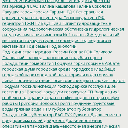
ВЭФ_2026
Вячеслав Пастухов
Г.И. Радде
гадюка
газ
газификация ЕАО
Галина Кашапова
Галина Соколова
Галушка
гараж
гаражи
Гаршин
ГДК
Генеральная
прокуратура
генпрокуратура
Генпрокуратура РФ
гериатрия
ГЖИ
ГИБДД
Гиви
Гигант
гидрозащитные
сооружения
гидрологическая обстановка
гидрологическая
ситуация
гимназия
гимназия № 1
главный федеральный
инспектор
год культурного наследия
год педагога и
наставника
Год семьи
Год экологии
Год_единства_народов_России
Гознак
ГОК
Голикова
Головатый
гололед
голосование
голубая сорока
Гольдштейн
гомеопатия
Гордума
горки
горки на Арбате
городская Дума
городская среда
городское кладбище
городской парк
городской пляж
горячая вода
горячая
линия
горячее питание
госавтоинспекция
госархив
госдолг
Госдума
госжилинспекция
господдержка
госслужащие
гостиница "Восток"
госуслуги
госхакупки
ГП "Фармация"
грабеж
град
граница
грант
график подвоза воды
график
работы
Григорий Волохов
Грипп
Грудинин
грунтовые
воды
грязная вода
ГТО
губернатор
губернатор
Гольдштейн
губернатор ЕАО
ГУК
Гулягин
Д
давление на
предпринимателей
дайджест
Дальневосточная
оперативная таможня
Дальневосточная энергетическая