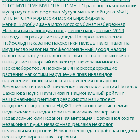
"ГТС"
МУП "ГУК
МУП "ПАТП"
МУП "Транспортная компания
мусор
мусорная реформа
Мусульманская община
МФЦ
МЧС
МЧС РФ
мэр
мэрия
мэрия Биробиджана
мэрия_Биробиджана
мясо
Мясокомбинат
набережная
Навальный
навигация
наводнение
наводнение_2019
награда
награждение
надежда
Назаров
назначения
Найфельд
наказание
накркотики
наледь
налог
налог на
имущество
налог на профессиональный доход
налоги
налоговая нагрузка
налоговые_льготы
налоговый вычет
нападение
напорный коллектор
наркозависимость
нарколаборатория
наркомания
наркосодержащие
растения
наркотики
нарушение прав инвалидов
нарушение тишины и покоя
нарушения пожарной
безопасности
насвай
население
насосная станция
Наталья
Баженова
наука
Наум Ливант
национальный рейтинг
национальный рейтинг тревожности
наципроект
нацпроект
нацпроекты
НДФЛ
неблагополучные семьи
недвижимость
недострои
независимая экспертиза
независимые сми
незаконная миграция
незаконная охота
незаконная рубка
незаконная_реклама
некролог
нелегальная торговля
Немаев
непогода
нерабочая неделя
несанкционированная_торговля