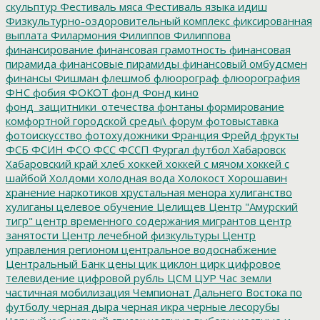
скульптур
Фестиваль мяса
Фестиваль языка идиш
Физкультурно-оздоровительный комплекс
фиксированная
выплата
Филармония
Филиппов
Филиппова
финансирование
финансовая грамотность
финансовая
пирамида
финансовые пирамиды
финансовый омбудсмен
финансы
Фишман
флешмоб
флюорограф
флюорография
ФНС
фобия
ФОКОТ
фонд
Фонд кино
фонд_защитники_отечества
фонтаны
формирование
комфортной городской среды\
форум
фотовыставка
фотоискусство
фотохудожники
Франция
Фрейд
фрукты
ФСБ
ФСИН
ФСО
ФСС
ФССП
Фургал
футбол
Хабаровск
Хабаровский край
хлеб
хоккей
хоккей с мячом
хоккей с
шайбой
Холдоми
холодная вода
Холокост
Хорошавин
хранение наркотиков
хрустальная менора
хулиганство
хулиганы
целевое обучение
Целищев
Центр "Амурский
тигр"
центр временного содержания мигрантов
центр
занятости
Центр лечебной физкультуры
Центр
управления регионом
центральное водоснабжение
Центральный Банк
цены
цик
циклон
цирк
цифровое
телевидение
цифровой рубль
ЦСМ
ЦУР
Час земли
частичная мобилизация
Чемпионат Дальнего Востока по
футболу
черная дыра
черная икра
черные лесорубы