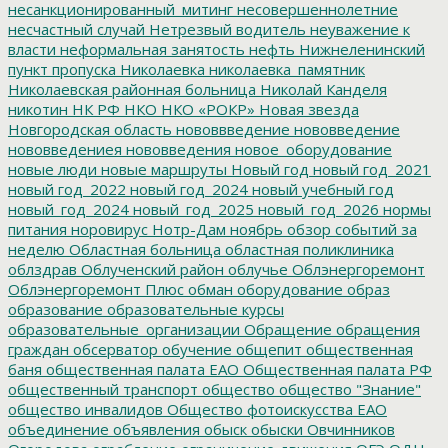
несанкционированный_митинг
несовершеннолетние
несчастный случай
Нетрезвый водитель
неуважение к
власти
неформальная занятость
нефть
Нижнеленинский
пункт пропуска
Николаевка
николаевка_памятник
Николаевская районная больница
Николай Канделя
никотин
НК РФ
НКО
НКО «РОКР»
Новая звезда
Новгородская область
нововвведение
нововведение
нововведениея
нововведения
новое_оборудование
новые люди
новые маршруты
Новый год
новый год_2021
новый год_2022
новый год_2024
новый учебный год
новый_год_2024
новый_год_2025
новый_год_2026
нормы
питания
норовирус
Нотр-Дам
ноябрь
обзор событий за
неделю
Областная больница
областная поликлиника
облздрав
Облученский район
облучье
Облэнергоремонт
Облэнергоремонт Плюс
обман
оборудование
образ
образование
образовательные курсы
образовательные_организации
Обращение
обращения
граждан
обсерватор
обучение
общепит
общественная
баня
общественная палата ЕАО
Общественная палата РФ
общественный транспорт
общество
общество "Знание"
общество инвалидов
Общество фотоискусства ЕАО
объединение
объявления
обыск
обыски
Овчинников