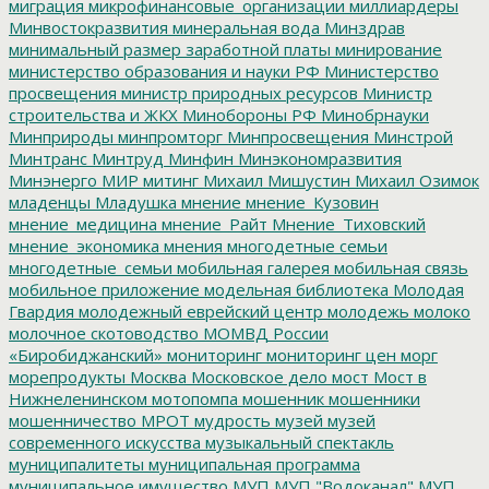
миграция
микрофинансовые_организации
миллиардеры
Минвостокразвития
минеральная вода
Минздрав
минимальный размер заработной платы
минирование
министерство образования и науки РФ
Министерство
просвещения
министр природных ресурсов
Министр
строительства и ЖКХ
Минобороны РФ
Минобрнауки
Минприроды
минпромторг
Минпросвещения
Минстрой
Минтранс
Минтруд
Минфин
Минэкономразвития
Минэнерго
МИР
митинг
Михаил Мишустин
Михаил Озимок
младенцы
Младушка
мнение
мнение_Кузовин
мнение_медицина
мнение_Райт
Мнение_Тиховский
мнение_экономика
мнения
многодетные семьи
многодетные_семьи
мобильная галерея
мобильная связь
мобильное приложение
модельная библиотека
Молодая
Гвардия
молодежный еврейский центр
молодежь
молоко
молочное скотоводство
МОМВД России
«Биробиджанский»
мониторинг
мониторинг цен
морг
морепродукты
Москва
Московское дело
мост
Мост в
Нижнеленинском
мотопомпа
мошенник
мошенники
мошенничество
МРОТ
мудрость
музей
музей
современного искусства
музыкальный спектакль
муниципалитеты
муниципальная программа
муниципальное имущество
МУП
МУП "Водоканал"
МУП