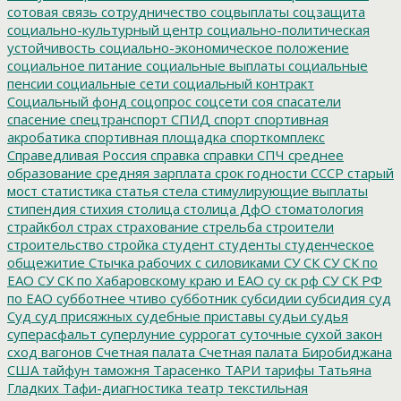
сотовая связь
сотрудничество
соцвыплаты
соцзащита
социально-культурный центр
социально-политическая
устойчивость
социально-экономическое положение
социальное питание
социальные выплаты
социальные
пенсии
социальные сети
социальный контракт
Социальный фонд
соцопрос
соцсети
соя
спасатели
спасение
спецтранспорт
СПИД
спорт
спортивная
акробатика
спортивная площадка
спорткомплекс
Справедливая Россия
справка
справки
СПЧ
среднее
образование
средняя зарплата
срок годности
СССР
старый
мост
статистика
статья
стела
стимулирующие выплаты
стипендия
стихия
столица
столица ДфО
стоматология
страйкбол
страх
страхование
стрельба
строители
строительство
стройка
студент
студенты
студенческое
общежитие
Стычка рабочих с силовиками
СУ СК
СУ СК по
ЕАО
СУ СК по Хабаровскому краю и ЕАО
су ск рф
СУ СК РФ
по ЕАО
субботнее чтиво
субботник
субсидии
субсидия
суд
Суд
суд присяжных
судебные приставы
судьи
судья
суперасфальт
суперлуние
суррогат
суточные
сухой закон
сход вагонов
Счетная палата
Счетная палата Биробиджана
США
тайфун
таможня
Тарасенко
ТАРИ
тарифы
Татьяна
Гладких
Тафи-диагностика
театр
текстильная