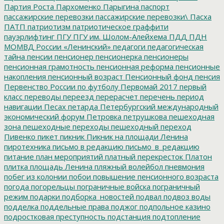
Партия Роста
Пархоменко
Парыгина
паспорт
пассажирские перевозки
пассажирские перевозки\
Пасха
ПАТП
патриотизм
патриотическое граффити
пауэрлифтинг
ПГУ
ПГУ им. Шолом-Алейхема
ПДД
ПДН
МОМВД России «Ленинский»
педагоги
педагогическая
тайна
пенсии
пенсионер
пенсионерка
пенсионеры
пенсионная грамотность
пенсионная реформа
пенсионные
накопления
пенсионный возраст
Пенсионный фонд
пенсия
Первенство России по футболу
Первомай 2017
первый
класс
переводы
переезд
перерасчет
перечень
период
навигации
Песах
петарда
Петербургский международный
экономический форум
Петровка
петрушкова
пешеходная
зона
пешеходные переходы
пешеходный переход
Пивенко
пикет
пикник
Пикник на площади Ленина
пиротехника
письмо в редакцию
письмо_в_редакцию
питание
план мероприятий
платный перекресток
Платон
плитка
площадь Ленина
пляжный волейбол
пневмония
побег из колонии
побои
повышение пенсионного возраста
погода
погорельцы
пограничные войска
пограничный
режим
подарки
подборка_новостей
подвал
подвоз воды
подделка
поддельные права
поджог
подпольное казино
подростковая преступность
подстанция
подтопление