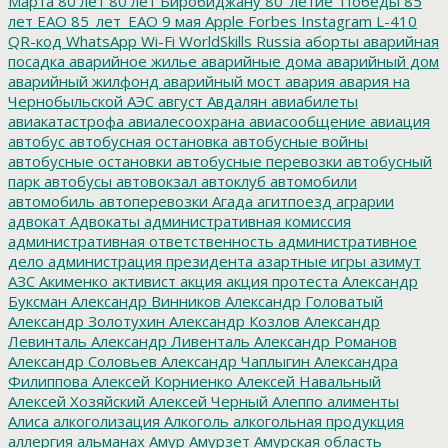
Марта
80 лет
80 лет Биробиджану
80_летие_Победы
85
лет ЕАО
85_лет_ЕАО
9 мая
Apple
Forbes
Instagram
L-410
QR-код
WhatsApp
Wi-Fi
WorldSkills Russia
аборты
аварийная
посадка
аварийное жилье
аварийные дома
аварийный дом
аварийный жилфонд
аварийный мост
авария
авария на
Чернобыльской АЭС
август
Авдалян
авиабилеты
авиакатастрофа
авиалесоохрана
авиасообщение
авиация
автобус
автобусная остановка
автобусные войны
автобусные остановки
автобусные перевозки
автобусный
парк
автобусы
автовокзал
автоклуб
автомобили
автомобиль
автоперевозки
Агада
агитпоезд
аграрии
адвокат
Адвокаты
административная комиссия
административная ответственность
административное
дело
администрация президента
азартные игры
азимут
АЗС
Акименко
активист
акция
акция протеста
Александр
Буксман
Александр Винников
Александр Головатый
Александр Золотухин
Александр Козлов
Александр
Левинталь
Александр Ливенталь
Александр Романов
Александр Соловьев
Александр Чаплыгин
Александра
Филиппова
Алексей Корниенко
Алексей Навальный
Алексей Хозяйский
Алексей Черный
Алеппо
алименты
Алиса
алкоголизация
Алкоголь
алкогольная продукция
аллергия
альманах
Амур
Амурзет
Амурская область