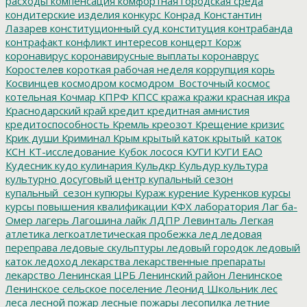
расходы
компенсация
комфортная городская среда
кондитерские изделия
конкурс
Конрад
Константин
Лазарев
конституционный суд
конституция
контрабанда
контрафакт
конфликт интересов
концерт
Корж
коронавирус
коронавирусные выплаты
коронаврус
Коростелев
короткая рабочая неделя
коррупция
корь
Косвинцев
космодром
космодром_Восточный
космос
котельная
Кочмар
КПРФ
КПСС
кража
кражи
красная икра
Краснодарский край
кредит
кредитная амнистия
кредитоспособность
Кремль
креозот
Крещение
кризис
Крик души
Криминал
Крым
крытый каток
крытый_каток
КСН
КТ-исследование
Кубок лосося
КУГИ
КУГИ ЕАО
Кудесник
кудо
кулинария
Кульдкр
Кульдур
культура
культурно досуговый центр
купальный сезон
купальный_сезон
купюры
Кураж
курение
Куренков
курсы
курсы повышения квалификации
КФХ
лаборатория
Лаг ба-
Омер
лагерь
Лагошина
лайк
ЛДПР
Левинталь
Легкая
атлетика
легкоатлетическая пробежка
лед
ледовая
переправа
ледовые скульптуры
ледовый городок
ледовый
каток
ледоход
лекарства
лекарственные препараты
лекарство
Ленинская ЦРБ
Ленинский район
Ленинское
Ленинское сельское поселение
Леонид Школьник
лес
леса
лесной пожар
лесные пожары
лесопилка
летние