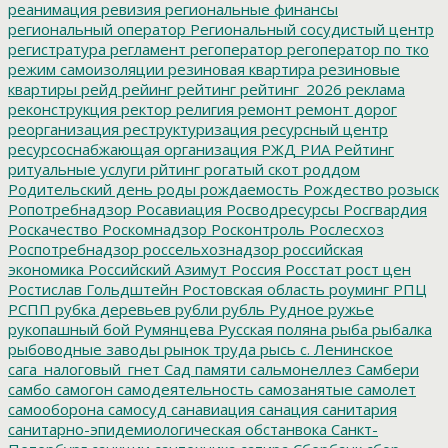
реанимация
ревизия
региональные финансы
региональный оператор
Региональный сосудистый центр
регистратура
регламент
регоператор
регоператор по тко
режим самоизоляции
резиновая квартира
резиновые
квартиры
рейд
рейинг
рейтинг
рейтинг_2026
реклама
реконструкция
ректор
религия
ремонт
ремонт дорог
реорганизация
реструктуризация
ресурсный центр
ресурсоснабжающая организация
РЖД
РИА Рейтинг
ритуальные услуги
рйтинг
рогатый скот
роддом
Родительский день
роды
рождаемость
Рождество
розыск
Ропотребнадзор
Росавиация
Росводресурсы
Росгвардия
Роскачество
Роскомнадзор
Росконтроль
Рослесхоз
Роспотребнадзор
россельхознадзор
российская
экономика
Российский Азимут
Россия
Росстат
рост цен
Ростислав Гольдштейн
Ростовская область
роуминг
РПЦ
РСПП
рубка деревьев
рубли
рубль
Рудное
ружье
рукопашный бой
Румянцева
Русская поляна
рыба
рыбалка
рыбоводные заводы
рынок труда
рысь
с. Ленинское
сага_налоговый_гнет
Сад памяти
сальмонеллез
Самбери
самбо
самогон
самодеятельность
самозанятые
самолет
самооборона
самосуд
санавиация
санация
санитария
санитарно-эпидемиологическая обстанвока
Санкт-