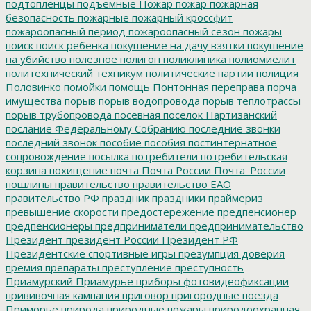
подтопленцы
подъемные
Пожар
пожар
пожарная
безопасность
пожарные
пожарный кроссфит
пожароопасный период
пожароопасный сезон
пожары
поиск
поиск ребенка
покушение на дачу взятки
покушение
на убийство
полезное
полигон
поликлиника
полиомиелит
политехнический техникум
политические партии
полиция
Половинко
помойки
помощь
Понтонная переправа
порча
имущества
порыв
порыв водопровода
порыв теплотрассы
порыв трубопровода
посевная
поселок Партизанский
послание Федеральному Собранию
последние звонки
последний звонок
пособие
пособия
постинтернатное
сопровождение
посылка
потребители
потребительская
корзина
похищение
почта
Почта России
Почта_России
пошлины
правительство
правительство ЕАО
правительство РФ
праздник
праздники
праймериз
превышение скорости
предостережение
предпенсионер
предпенсионеры
предприниматели
предпринимательство
Президент
президент России
Президент РФ
Президентские спортивные игры
презумпция доверия
премия
препараты
преступление
преступность
Приамурский
Приамурье
приборы фотовидеофиксации
прививочная кампания
приговор
пригородные поезда
Приморье
природа
природные пожары
природоохранная