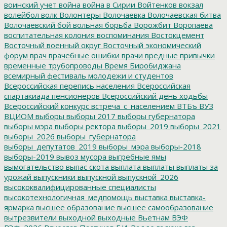
воинский учет
война
война в Сирии
Войтенков
вокзал
волейбол
волк
Волонтеры
Волочаевка
Волочаевская битва
Волочаевский бой
вольная борьба
Ворожбит
Воропаева
воспитательная колония
воспоминания
Востокцемент
Восточный военный округ
Восточный экономический
форум
врач
врачебные ошибки
врачи
вредные привычки
временные трубопроводы
Время Биробиджана
всемирный фестиваль молодежи и студентов
Всероссийская перепись населения
Всероссийская
спартакиада пенсионеров
Всероссийский день ходьбы
Всероссийский конкурс
встреча_с_населением
ВТБъ
ВУЗ
ВЦИОМ
выборы
выборы 2017
выборы губернатора
выборы мэра
выборы ректора
выборы_2019
выборы_2021
выборы_2026
выборы_губернатора
выборы_депутатов_2019
выборы_мэра
выборы-2018
выборы-2019
вывоз мусора
выгребные ямы
вымогательство
выпас скота
выплата
выплаты
выплаты за
урожай
выпускники
выпускной
выпускной_2026
высококвалифицированные специалисты
высокотехнологичная_медпомощь
выставка
выставка-
ярмарка
высшее образование
высшее самообразование
вытрезвители
выходной
выходные
Вьетнам
ВЭФ