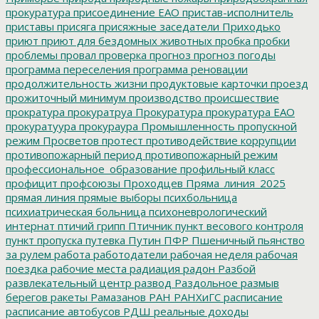
прокуратура
присоединение ЕАО
пристав-исполнитель
приставы
присяга
присяжные заседатели
Приходько
приют
приют для бездомных животных
пробка
пробки
проблемы
провал
проверка
прогноз
прогноз погоды
программа переселения
программа реновации
продолжительность жизни
продуктовые карточки
проезд
прожиточный минимум
производство
происшествие
прократура
прокуратруа
Прокуратура
прокуратура ЕАО
прокуратуура
прокураура
Промышленность
пропускной
режим
Просветов
протест
противодействие коррупции
противопожарный период
противопожарный режим
профессиональное_образование
профильный класс
профицит
профсоюзы
Проходцев
Пряма_линия_2025
прямая линия
прямые выборы
психбольница
психиатрическая больница
психоневрологический
интернат
птичий грипп
Птичник
пункт весового контроля
пункт пропуска
путевка
Путин
ПФР
Пшеничный
пьянство
за рулем
работа
работодатели
рабочая неделя
рабочая
поездка
рабочие места
радиация
радон
Разбой
развлекательный центр
развод
Раздольное
размыв
берегов
ракеты
Рамазанов
РАН
РАНХиГС
расписание
расписание автобусов
РДШ
реальные доходы