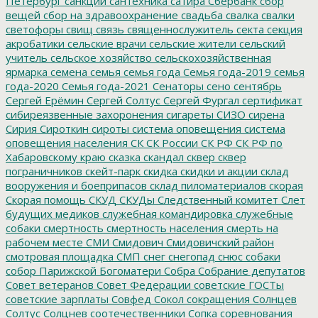
Петербург
санкции
сантехника
сатира
Сбербанк
сбор
вещей
сбор на здравоохранение
свадьба
свалка
свалки
светофоры
свищ
связь
священнослужитель
секта
секция
акробатики
сельские врачи
сельские жители
сельский
учитель
сельское хозяйство
сельскохозяйственная
ярмарка
семена
семья
семья года
Семья года-2019
семья
года-2020
Семья года-2021
Сенаторы
сено
сентябрь
Сергей Ерёмин
Сергей Солтус
Сергей Фургал
сертификат
сибиреязвенные захоронения
сигареты
СИЗО
сирена
Сирия
Сироткин
сироты
система оповещения
система
оповещения населения
СК
СК России
СК РФ
СК РФ по
Хабаровскому краю
сказка
скандал
сквер
сквер
пограничников
скейт-парк
скидка
скидки и акции
склад
вооружения и боеприпасов
склад пиломатериалов
скорая
Скорая помощь
СКУД
СКУДы
Следственный комитет
Слет
будущих медиков
служебная командировка
служебные
собаки
смертность
смертность населения
смерть на
рабочем месте
СМИ
Смидович
Смидовичский район
смотровая площадка
СМП
снег
снегопад
снюс
собаки
собор Парижской Богоматери
Собра
Собрание депутатов
Совет ветеранов
Совет Федерации
советские ГОСТы
советские зарплаты
Совфед
Сокол
сокращения
Солнцев
Солтус
Солцнев
соотечественники
Сопка
соревнования