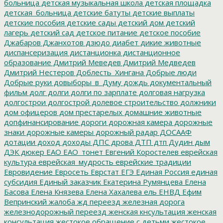
больница
детская музыкальная школа
детская площадка
детская_больница
детские батуты
детские выплаты
детские пособия
детские сады
детский дом
детский
лагерь
детский сад
детское питание
детское пособие
Джабаров
Джанхотов
дзюдо
диабет
дикие животные
диспансеризация
дистанционка
дистанционное
образование
Дмитрий Меведев
Дмитрий Медведев
Дмитрий Нестеров
Доблесть_Хингана
Добрые люди
Добрые руки
довыборы_в_Думу
дождь
документальный
фильм
долг
долги
долги по зарплате
долговая нагрузка
долгострои
долгострой
долевое строительство
должники
дом офицеров
дом престарелых
домашние животные
допфинансирование
дороги
дорожная камера
дорожные
знаки
дорожные камеры
дорожный радар
ДОСААФ
дотации
доход
доходы
ДПС
дрова
ДТП
дтп
Дудин
дым
ДЭК
дюкер
ЕАО
ЕАО_тонет
Евгений Коростелев
еврейская
культура
еврейская_мудрость
еврейские традиции
Евровидение
Евросеть
Еврстат
ЕГЭ
Единая Россия
единая
субсидия
Единый заказчик
Екатерина Румянцева
Елена
Басова
Елена Князева
Елена Хахалева
ель
ЕНВД
Ефим
Вепринский
жалоба
жд переезд
железная дорога
железнодорожный переезд
женская кнсультация
женская
консультация
жестокое обращение с детьми
жестокое