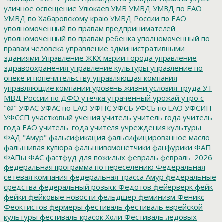
уличное освещение
Улюкаев
УМВ
УМВД
УМВД по ЕАО
УМВД по Хабаровскому краю
УМВД России по ЕАО
уполномоченный по правам предпринимателей
уполномоченный по правам ребенка
уполномоченный по
правам человека
управление административными
зданиями
Управление ЖКХ мэрии города
управление
здравоохранения
управление культуры
управление по
опеке и попечительству
управляющая компания
управляющие компании
уровень жизни
условия труда
УТ
МВД России по ДФО
утечка
утраченный урожай
утро с
"@"
УФАС
УФАС по ЕАО
УФНС
УФСБ
УФСБ по ЕАО
УФСИН
УФССП
участковый
учения
учитель
учитель года
учитель
года ЕАО
учитель_года
учителя
учреждения культуры
ФАД "Амур"
фальсификация
фальсифицированное масло
фальшивая купюра
фальшивомонетчики
фанфурики
ФАП
ФАПы
ФАС
фастфуд для пожилых
февраль
февраль_2026
федеральная программа по переселению
Федеральная
сетевая компания
федеральная трасса Амур
федеральные
средства
федеральный розыск
Федотов
фейерверк
фейк
фейки
фейковые новости
фельдшер
феминизм
Феникс
Феоктистов
фермеры
фестиваль
фестиваль еврейской
культуры
фестиваль красок Холи
Фестиваль ледовых