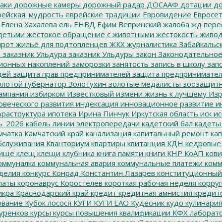
аки
дорожные камеры
дорожный радар
ДОСААФ
дотации
до
ейская_мудрость
еврейские традиции
Евровидение
Евросе
Елена Хахалева
ель
ЕНВД
Ефим Вепринский
жалоба
жд пере
детьми
жестокое обращение с животными
жестокость
живо
ирот
жильё для подтопленцев
ЖКХ
журналистика
Забайкальск
м
заказник Ульдура
заказник Ульдуры
закон
Законодательное
ионных накоплений
заморозки
занятость
запись в школу
запо
дей
защита прав предпринимателей
защита предпринимате
лотой губернатор
Золотухин
золотые медалисты
зоозащит
ампания
избирком
Известковый
измени жизнь к лучшему
Изр
овеческого развития
индексация
инновационное развитие
ин
раструктура
ипотека
Ирина Пинчук
Иркутская область
иск
ис
ь_2026
кабель линии электропередачи
кадетский бал
кадеты
мчатка
Камчатский край
канализация
капитальный ремонт
кап
бслуживания
Кванториум
квартиры
квитанция
КДН
кедровые
ище
клещ
клещи
клубника
книга памяти
книги
КНР
КоАП
кови
оммуналка
коммунальная авария
коммунальные платежи
комм
делия
конкурс
Конрад
Константин Лазарев
конституционный
латы
коронаврус
Коростелев
короткая рабочая неделя
корру
икра
Краснодарский край
кредит
кредитная амнистия
кредит
ование
Кубок лосося
КУГИ
КУГИ ЕАО
Кудесник
кудо
кулинари
уренков
курсы
курсы повышения квалификации
КФХ
лаборат