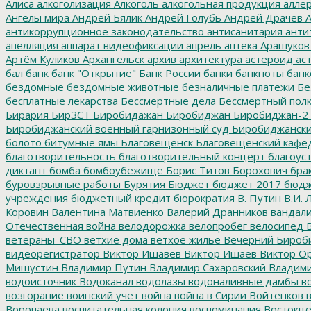
Алиса
алкоголизация
Алкоголь
алкогольная продукция
аллер
Ангелы мира
Андрей Бялик
Андрей Голубь
Андрей Драчев
А
антикоррупционное законодательство
антисанитария
анти
апелляция
аппарат видеофиксации
апрель
аптека
Арашуков
Артём Куликов
Архангельск
архив
архитектура
астероид
ас
бал
банк
банк "Открытие"
Банк России
банки
банкноты
банк
бездомные
бездомные животные
безналичные платежи
Бе
бесплатные лекарства
Бессмертные дела
Бессмертный пол
Бирария
БирЗСТ
Биробидажан
Биробиджан
Биробиджан-2
Биробиджанский военный гарнизонный суд
Биробиджанский
болото
битумные ямы
Благовещенск
Благовещенский кафе
благотворительность
благотворительный концерт
благоус
диктант
бомба
бомбоубежище
Борис Титов
Борохович
бра
буровзрывные работы
Бурятия
Бюджет
бюджет 2017
бюдж
учреждения
бюджетный кредит
бюрократия
В. Путин
В.И. 
Коровин
Валентина Матвиенко
Валерий Дранников
вандал
Отечественная война
велодорожка
велопробег
велосипед
В
ветераны_СВО
ветхие дома
ветхое жилье
Вечерний Бироб
видеорегистратор
Виктор Ишавев
Виктор Ишаев
Виктор О
Мишустин
Владимир Путин
Владимир Сахаровский
Владими
водоисточник
Водоканал
водолазы
водоналивные дамбы
во
возгорание
воинский учет
война
война в Сирии
Войтенков
в
Воропаева
воспитательная колония
воспоминания
Востокц