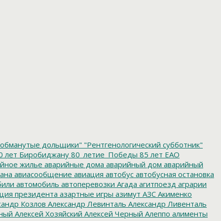
обманутые дольщики"
"Рентгенологический субботник"
0 лет Биробиджану
80_летие_Победы
85 лет ЕАО
йное жилье
аварийные дома
аварийный дом
аварийный
ана
авиасообщение
авиация
автобус
автобусная остановка
били
автомобиль
автоперевозки
Агада
агитпоезд
аграрии
ция президента
азартные игры
азимут
АЗС
Акименко
сандр Козлов
Александр Левинталь
Александр Ливенталь
ный
Алексей Хозяйский
Алексей Черный
Алеппо
алименты