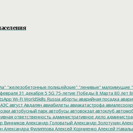
населения
ла"
"железобетонные полицейские"
"ленивые" малоимущие
"
февраля
31 декабря
5
5G
75-летие Победы
8 Марта
80 лет
8
tsApp
Wi-Fi
WorldSkills Russia
аборты
аварийная посадка
авари
 АЭС
август
Авдалян
авиабилеты
авиакатастрофа
авиалесоохр
озки
автобусный парк
автобусы
автовокзал
автоклуб
автомо
ивная ответственность
административное дело
администра
р Винников
Александр Головатый
Александр Золотухин
Алек
ин
Александра Филиппова
Алексей Корниенко
Алексей Наваль