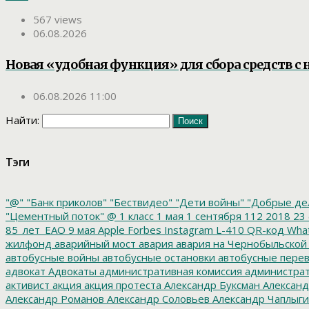
567 views
06.08.2026
Новая «удобная функция» для сбора средств с 
06.08.2026 11:00
Найти:
Тэги
"@"
"Банк приколов"
"Бествидео"
"Дети войны"
"Добрые де
"Цементный поток"
@
1 класс
1 мая
1 сентября
112
2018
23 
85_лет_ЕАО
9 мая
Apple
Forbes
Instagram
L-410
QR-код
Wha
жилфонд
аварийный мост
авария
авария на Чернобыльской
автобусные войны
автобусные остановки
автобусные перев
адвокат
Адвокаты
административная комиссия
администрат
активист
акция
акция протеста
Александр Буксман
Александ
Александр Романов
Александр Соловьев
Александр Чаплыг