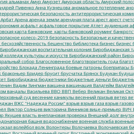
гия
альманах
Амур
Амурзет
Амурская область
Амурский поло
ндрей Пивенко
Анна Кузнецова
аномальное потепление
ано
террористическая безопасность
антитеррористическая коми
Арбат
Арена
аренда земли
арендная плата
арест
арест счет
трономия
асфальт
асфальтовое покрытие
Атлет
аудиенция
аф
овская карта
банковские_карты
банковский роуминг
банкротс
зопасное колесо-2019
безопасность
Безопасные и качестве
к
бесхозяйственность
бешенство
библиотека
бизнес
бизнес 
Биробиджанская воспитательная колония
Биробиджанская т
 колледж культуры и искусств
Биробиджанский район
Биро
дральный собор
Благословенное
благотворитель года
благот
тройство
Блокада Ленинграда
боевые патроны
боеприпасы
Б
к
браконьер
Бридер
брусит
брусчатка
Брянск
Будукан
будущи
ет Биробиджана
бюджетники
бюджетные деньги
бюджетны
Ленин
Вадим Зингман
вакцина
вакцинация
Валдгейм
Валдгей
изм
вандалы
Васильева
ВВО
ВВП
Вебер
Великан
Великая Окт
ерховный суд
весенние каникулы
весенний призыв
ветер
ве
иджан
ВЖС "Надежда России"
взрыв
взрыв газа
взрыв газово
рёл
Виктор Солнцев
викторина
Винников
вице-премьер
ВИЧ
р Якушев
власть
внеплановая проверка
Внешний долг
внутр
донапорная башня
водоснабжение
военная служба
военные
окзал
волейбол
волк
Волонтеры
Волочаевка
Волочаевская б
емент
Восточный военный округ
Восточный экономический ф