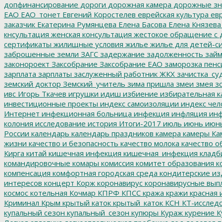
допфинансирование
дороги
дорожная камера
дорожные зн
ЕАО
ЕАО_тонет
Евгений Коростелев
еврейская культура
евр
заказчик
Екатерина Румянцева
Елена Басова
Елена Князева
кнсультация
женская консультация
жестокое обращение с 
сертификаты
жилищные условия
жилье
жилье для детей-с
заброшенные земли
ЗАГС
задержание
задолженность
зай
законороект
Заксобрание
Заксобрание ЕАО
заморозка пенс
зарплата
зарплаты
заслуженный работник ЖКХ
зачистка_су
земский доктор
Земский_учитель
зима пришла
змеи
змея
зо
ивс
Игорь Ткачев
игрушки
идиш
избиение
избирательная к
инвестиционные проекты
индекс самоизоляции
индекс чел
Интернет
инфекционная больница
инфекция
инфляция
инф
колония
исследование
история
Итоги-2017
июль
июнь
июн
России
календарь
календарь праздников
камера
камеры
Ка
жизни
качество и безопасность
качество молока
качество о
Кирга
китай
кишечная инфекция
кишечная_инфекция
кладб
командировочные
комары
комиссия
комитет образования
к
компенсация
комфортная городская среда
кондитерские из
интересов
концерт
Корж
коронавирус
коронавирусные вып
космос
котельная
Кочмар
КПРФ
КПСС
кража
кражи
красная 
Криминал
Крым
крытый каток
крытый_каток
КСН
КТ-исслед
купальный сезон
купальный_сезон
купюры
Кураж
курение
К