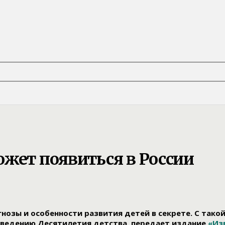
жет появиться в России
нозы и особенности развития детей в секрете. С тако
оведению Десятилетия детства, передает издание
«Из