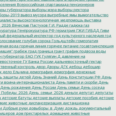
аселения
Всероссийская спартакиада пенсионеров
ры губернатора
выборы мэра
выборы ректора
боры-2019
вывоз мусора
выгребные ямы
вымогательство
циалисты
высокотехнологичная_медпомощь
выставка
_2026
Вячеслав Пастухов
Г.И. Радде
гадюка
газ
куратура
Генпрокуратура РФ
гериатрия
ГЖИ
ГИБДД
Гиви
ный федеральный инспектор
год культурного наследия
год
олосование
голубая сорока
Гольдштейн
гомеопатия
ячая вода
горячая линия
горячее питание
госавтоинспекция
мация"
грабеж
град
граница
грант
график подвоза воды
н
губернатор ЕАО
ГУК
Гулягин
Д
давление на
восточное ГУ Банка России
дальневосточный гектар
твенный контроль
двор
Дворы
ДГК
дебош
дебошир
х
дело Ельчина
демография
демогрфия
денежные
ь защиты детей
День Знаний
День Конституции РФ
День
и воина-интернационалиста
День памяти и скорби
День
День рождения
День России
День семьи
День соседа
_Победы_2026
День_семьи_2026
деньги
депутат
депутаты
а
детские батуты
детские выплаты
детские пособия
детские
кие животные
диспансеризация
дистанционка
и
Добрые руки
довыборы_в_Думу
дождь
документальный
фицеров
дом престарелых
домашние животные