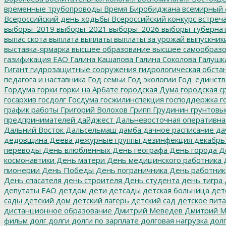
временные трубопроводы
Время Биробиджана
всемирный 
Всероссийский день ходьбы
Всероссийский конкурс
встреч
выборы_2019
выборы_2021
выборы_2026
выборы_губерна
выпас скота
выплата
выплаты
выплаты за урожай
выпускник
выставка-ярмарка
высшее образование
высшее самообразо
газификация ЕАО
Галина Кашапова
Галина Соколова
Галушк
Гигант
гидрозащитные сооружения
гидрологическая обста
педагога и наставника
Год семьи
Год экологии
Год_единств
Гордума
горки
горки на Арбате
городская Дума
городская с
госархив
госдолг
Госдума
госжилинспекция
господдержка
г
график работы
Григорий Волохов
Грипп
Грудинин
грунтовы
предпринимателей
дайджест
Дальневосточная оперативна
Дальний Восток
Дальсельмаш
дамба
дачное расписание
да
дедовщина
Деева
дежурные группы
дезинфекция
декабрь
переводы
День влюбленных
День географа
День города
Де
космонавтики
День матери
День медицинского работника
Д
пионерии
День Победы
День пограничника
День работник
День спасателя
день строителя
День студента
день тигра
депутаты ЕАО
детдом
дети
детсады
детская больница
дет
сады
детский дом
детский лагерь
детский сад
детское пит
дистанционное образование
Дмитрий Меведев
Дмитрий М
фильм
долг
долги
долги по зарплате
долговая нагрузка
долг