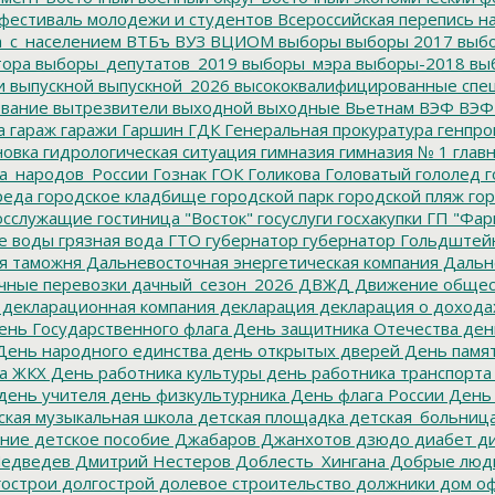
фестиваль молодежи и студентов
Всероссийская перепись н
а_с_населением
ВТБъ
ВУЗ
ВЦИОМ
выборы
выборы 2017
выбо
тора
выборы_депутатов_2019
выборы_мэра
выборы-2018
вы
и
выпускной
выпускной_2026
высококвалифицированные спе
вание
вытрезвители
выходной
выходные
Вьетнам
ВЭФ
ВЭФ
а
гараж
гаражи
Гаршин
ГДК
Генеральная прокуратура
генпро
новка
гидрологическая ситуация
гимназия
гимназия № 1
глав
а_народов_России
Гознак
ГОК
Голикова
Головатый
гололед
г
реда
городское кладбище
городской парк
городской пляж
гор
осслужащие
гостиница "Восток"
госуслуги
госхакупки
ГП "Фар
е воды
грязная вода
ГТО
губернатор
губернатор Гольдштей
я таможня
Дальневосточная энергетическая компания
Дальне
чные перевозки
дачный_сезон_2026
ДВЖД
Движение общес
декларационная компания
декларация
декларация о дохода
нь Государственного флага
День защитника Отечества
ден
ень народного единства
день открытых дверей
День памят
а ЖКХ
День работника культуры
день работника транспорта
день учителя
день физкультурника
День флага России
День
ская музыкальная школа
детская площадка
детская_больниц
ание
детское пособие
Джабаров
Джанхотов
дзюдо
диабет
ди
едведев
Дмитрий Нестеров
Доблесть_Хингана
Добрые люд
острои
долгострой
долевое строительство
должники
дом о