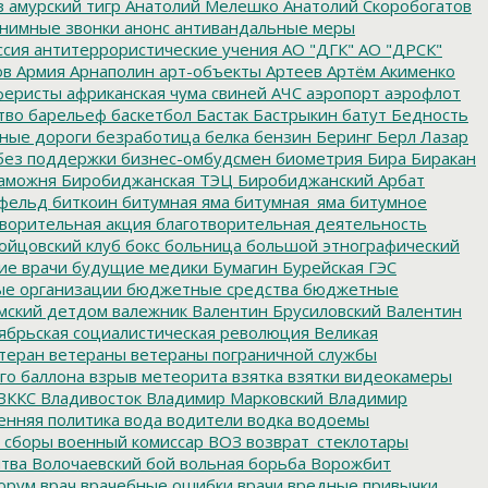
з
амурский тигр
Анатолий Мелешко
Анатолий Скоробогатов
нимные звонки
анонс
антивандальные меры
ссия
антитеррористические учения
АО "ДГК"
АО "ДРСК"
ов
Армия
Арнаполин
арт-объекты
Артеев
Артём Акименко
еристы
африканская чума свиней
АЧС
аэропорт
аэрофлот
тво
барельеф
баскетбол
Бастак
Бастрыкин
батут
Бедность
нные дороги
безработица
белка
бензин
Беринг
Берл Лазар
без поддержки
бизнес-омбудсмен
биометрия
Бира
Биракан
аможня
Биробиджанская ТЭЦ
Биробиджанский Арбат
фельд
биткоин
битумная яма
битумная_яма
битумное
ворительная акция
благотворительная деятельность
ойцовский клуб
бокс
больница
большой этнографический
е врачи
будущие медики
Бумагин
Бурейская ГЭС
е организации
бюджетные средства
бюджетные
мский детдом
валежник
Валентин Брусиловский
Валентин
ябрьская социалистическая революция
Великая
теран
ветераны
ветераны пограничной службы
го баллона
взрыв метеорита
взятка
взятки
видеокамеры
ВККС
Владивосток
Владимир Марковский
Владимир
енняя политика
вода
водители
водка
водоемы
 сборы
военный комиссар
ВОЗ
возврат_стеклотары
итва
Волочаевский бой
вольная борьба
Ворожбит
орум
врач
врачебные ошибки
врачи
вредные привычки