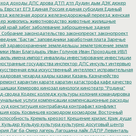
ход
доходы
ДПС
дрова
ДТП
дтп
Дудин
дым
ДЭК
дюкер
ть
Еврстат
ЕГЭ
Единая Россия
единая субсидия
Единый
езд
железная дорога
железнодорожный переезд
женская
дер
живопись
животноводство
животные
жилищные
ий край
забег
заболевание
заброшенные здания
 Собрание
законодательство
законопреокт
законопроект
ведник "Бастак"
заповедники
заработная плата
Заречье
лей
здравоохранение
земледельцы
землетрясение
земля
ники
Иван Благодырь
Иван Голунов
Иван Проходцев
ИВЛ
аиль
имена
импорт
инвалиды
инвестирование
инвестиции
остранные государства
инспектор ДПС
инсульт
интервью
кусственная елка
искусственный_интеллект
исправительная
кадровая чехарда
кадры
казаки
Казань
Казначейство
ремонт
карантин
карате
каратин
катастрофа
кафе
качество
 шишки
Кемерово
кинозал
кинологи
кинотеатр "Родина"
д-сводка
Кодекс
колледж культуры
колония
командировка
унальные услуги
компенсации
компенсационные расходы
 суд
конституция
контрабанда
контрафакт
конфликт
пция
корь
Косвинцев
космодром
космодром_Восточный
оспособность
Кремль
креозот
Крещение
кризис
Крик души
я
Кульдкр
Кульдур
культура
культурно досуговый центр
ория
Лаг ба-Омер
лагерь
Лагошина
лайк
ЛДПР
Левинталь