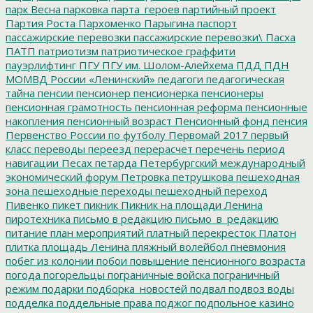
парк Весна
парковка
парта_героев
партийный проект
Партия Роста
Пархоменко
Парыгина
паспорт
пассажирские перевозки
пассажирские перевозки\
Пасха
ПАТП
патриотизм
патриотическое граффити
пауэрлифтинг
ПГУ
ПГУ им. Шолом-Алейхема
ПДД
ПДН
МОМВД России «Ленинский»
педагоги
педагогическая
тайна
пенсии
пенсионер
пенсионерка
пенсионеры
пенсионная грамотность
пенсионная реформа
пенсионные
накопления
пенсионный возраст
Пенсионный фонд
пенсия
Первенство России по футболу
Первомай 2017
первый
класс
переводы
переезд
перерасчет
перечень
период
навигации
Песах
петарда
Петербургский международный
экономический форум
Петровка
петрушкова
пешеходная
зона
пешеходные переходы
пешеходный переход
Пивенко
пикет
пикник
Пикник на площади Ленина
пиротехника
письмо в редакцию
письмо_в_редакцию
питание
план мероприятий
платный перекресток
Платон
плитка
площадь Ленина
пляжный волейбол
пневмония
побег из колонии
побои
повышение пенсионного возраста
погода
погорельцы
пограничные войска
пограничный
режим
подарки
подборка_новостей
подвал
подвоз воды
подделка
поддельные права
поджог
подпольное казино