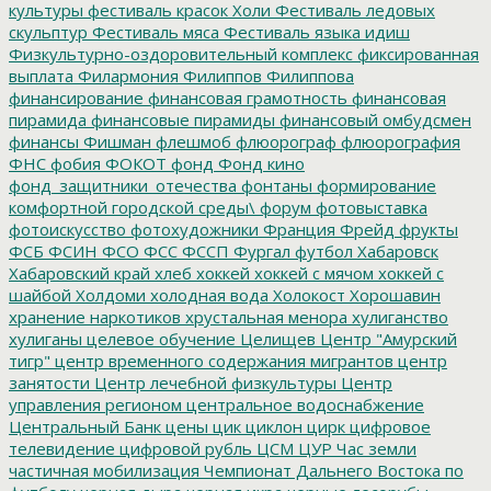
культуры
фестиваль красок Холи
Фестиваль ледовых
скульптур
Фестиваль мяса
Фестиваль языка идиш
Физкультурно-оздоровительный комплекс
фиксированная
выплата
Филармония
Филиппов
Филиппова
финансирование
финансовая грамотность
финансовая
пирамида
финансовые пирамиды
финансовый омбудсмен
финансы
Фишман
флешмоб
флюорограф
флюорография
ФНС
фобия
ФОКОТ
фонд
Фонд кино
фонд_защитники_отечества
фонтаны
формирование
комфортной городской среды\
форум
фотовыставка
фотоискусство
фотохудожники
Франция
Фрейд
фрукты
ФСБ
ФСИН
ФСО
ФСС
ФССП
Фургал
футбол
Хабаровск
Хабаровский край
хлеб
хоккей
хоккей с мячом
хоккей с
шайбой
Холдоми
холодная вода
Холокост
Хорошавин
хранение наркотиков
хрустальная менора
хулиганство
хулиганы
целевое обучение
Целищев
Центр "Амурский
тигр"
центр временного содержания мигрантов
центр
занятости
Центр лечебной физкультуры
Центр
управления регионом
центральное водоснабжение
Центральный Банк
цены
цик
циклон
цирк
цифровое
телевидение
цифровой рубль
ЦСМ
ЦУР
Час земли
частичная мобилизация
Чемпионат Дальнего Востока по