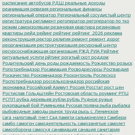
расписание автобусов
РДШ
реальные доходы
реанимация
ревизия
региональные финансы
региональный оператор
Региональный сосудистый центр
регистратура
регламент
регоператор
регоператор по тко
режим самоизоляции
резиновая квартира
резиновые
квартиры
рейд
рейинг
рейтинг
рейтинг_2026
реклама
реконструкция
ректор
религия
ремонт
ремонт дорог
реорганизация
реструктуризация
ресурсный центр
ресурсоснабжающая организация
РЖД
РИА Рейтинг
ритуальные услуги
рйтинг
рогатый скот
роддом
Родительский день
роды
рождаемость
Рождество
розыск
Ропотребнадзор
Росавиация
Росводресурсы
Росгвардия
Роскачество
Роскомнадзор
Росконтроль
Рослесхоз
Роспотребнадзор
россельхознадзор
российская
экономика
Российский Азимут
Россия
Росстат
рост цен
Ростислав Гольдштейн
Ростовская область
роуминг
РПЦ
РСПП
рубка деревьев
рубли
рубль
Рудное
ружье
рукопашный бой
Румянцева
Русская поляна
рыба
рыбалка
рыбоводные заводы
рынок труда
рысь
с. Ленинское
сага_налоговый_гнет
Сад памяти
сальмонеллез
Самбери
самбо
самогон
самодеятельность
самозанятые
самолет
самооборона
самосуд
санавиация
санация
санитария