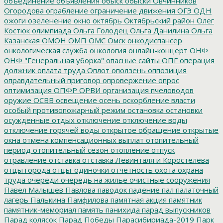
объединение
объявления
обыск
обыски
Овчинников
Огородова
ограбление
ограничение движения
ОГЭ
ОДН
ожоги
озеленение
окно
октябрь
Октябрьский район
Олег
Костюк
олимпиада
Ольга Голодец
Ольга Данилина
Ольга
Казанская
ОМОН
ОМП
ОМС
Омск
онкодиспансер
онкологическая служба
онкология
онлайн-концерт
ОНФ
ОНФ "Генеральная уборка"
опасные сайты
ОПГ
операция
должник
оплата труда
Оплот
оползень
оппозиция
оправдательный приговор
опровержение
опрос
оптимизация
ОПФР
ОРВИ
организация пчеловодов
оружие
ОСВВ
освещение
осень
оскорбление власти
особый противопожарный режим
остановка
остановки
осужденные
отдых
отключение
отключение воды
отключение горячей воды
открытое обращение
открытые
окна
отмена компенсационных выплат
отопительный
период
отопительный сезон
отопление
отпуск
отравление
отставка
отставка Левинталя и Коростелёва
отцы города
отцы-одиночки
отчетность
охота
охрана
труда
очереди
очередь на жилье
очистные сооружения
Павел Малышев
Павлова
паводок
падение
пал
палаточный
лагерь
Палькина
Памфилова
памятная акция
памятник
памятник-мемориал
память
панихида
парад выпускников
Парад колясок
Парад Победы
Парасибириада-2019
Парк