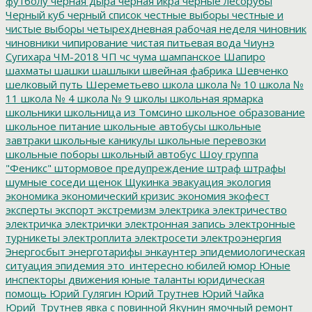
футболу
черная дыра
черная икра
черные лесорубы
Черный куб
черный список
честные выборы
честные и
чистые выборы
четырехдневная рабочая неделя
чиновник
чиновники
чипирование
чистая питьевая вода
Чиунэ
Сугихара
ЧМ-2018
ЧП
чс
чума
шампанское
Шапиро
шахматы
шашки
шашлыки
швейная фабрика
Шевченко
шелковый путь
Шереметьево
школа
школа № 10
школа №
11
школа № 4
школа № 9
школы
школьная ярмарка
школьники
школьница из Томсино
школьное образование
школьное питание
школьные автобусы
школьные
завтраки
школьные каникулы
школьные перевозки
школьные поборы
школьный автобус
Шоу группа
"Феникс"
штормовое предупреждение
штраф
штрафы
шумные соседи
щенок
Щукинка
эвакуация
экология
экономика
экономический кризис
экономия
экофест
эксперты
экспорт
экстремизм
электрика
электричество
электричка
электрички
электронная запись
электронные
турникеты
электроплита
электросети
электроэнергия
Энергосбыт
энерготарифы
энкаунтер
эпидемиологическая
ситуация
эпидемия
это_интересно
юбилей
юмор
Юные
инспекторы движения
юные таланты
юридическая
помощь
Юрий Гулягин
Юрий Трутнев
Юрий Чайка
Юрий_Трутнев
явка с повинной
Якунин
ямочный ремонт