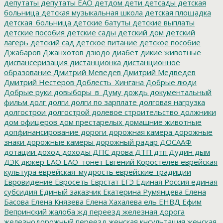
депутаты
депутаты ЕАО
детдом
дети
детсады
детская
больница
детская музыкальная школа
детская площадка
детская_больница
детские батуты
детские выплаты
детские пособия
детские сады
детский дом
детский
лагерь
детский сад
детское питание
детское пособие
Джабаров
Джанхотов
дзюдо
диабет
дикие животные
диспансеризация
дистанционка
дистанционное
образование
Дмитрий Меведев
Дмитрий Медведев
Дмитрий Нестеров
Доблесть_Хингана
Добрые люди
Добрые руки
довыборы_в_Думу
дождь
документальный
фильм
долг
долги
долги по зарплате
долговая нагрузка
долгострои
долгострой
долевое строительство
должники
дом офицеров
дом престарелых
домашние животные
допфинансирование
дороги
дорожная камера
дорожные
знаки
дорожные камеры
дорожный радар
ДОСААФ
дотации
доход
доходы
ДПС
дрова
ДТП
дтп
Дудин
дым
ДЭК
дюкер
ЕАО
ЕАО_тонет
Евгений Коростелев
еврейская
культура
еврейская_мудрость
еврейские традиции
Евровидение
Евросеть
Еврстат
ЕГЭ
Единая Россия
единая
субсидия
Единый заказчик
Екатерина Румянцева
Елена
Басова
Елена Князева
Елена Хахалева
ель
ЕНВД
Ефим
Вепринский
жалоба
жд переезд
железная дорога
железнодорожный переезд
женская кнсультация
женская