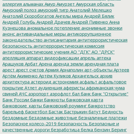
аллергия
альманах
Амур
Амурзет
Амурская область
Амурский полоз
амурский тигр
Анатолий Мелешко
Анатолий Скоробогатов
Ангелы мира
Андрей Бялик
Андрей Голубь
Андрей Драчев
Андрей Пивенко
Анна
Кузнецова
аномальное потепление
анонимные звонки
анонс
антивандальные меры
антикоррупционное
законодательство
антисанитария
антитеррористическая
безопасность
антитеррористическая комиссия
антитеррористические учения
АО "ДГК"
АО "ДРСК"
апелляция
аппарат видеофиксации
апрель
аптека
Арашуков
Арбат
Арена
аренда земли
арендная плата
арест
арест счетов
Армия
Арнаполин
арт-объекты
Артеев
Артём Акименко
Артём Куликов
Архангельск
архив
архитектура
астероид
астрономия
асфальт
асфальтовое
покрытие
Атлет
аудиенция
аферисты
африканская чума
свиней
АЧС
аэропорт
аэрофлот
бал
банк
банк "Открытие"
Банк России
банки
банкноты
банковская карта
банковские_карты
банковский роуминг
банкротство
барельеф
баскетбол
Бастак
Бастрыкин
батут
Бедность
бездомные
бездомные животные
безналичные платежи
Безопасное колесо-2019
безопасность
Безопасные и
качественные дороги
безработица
белка
бензин
Беринг