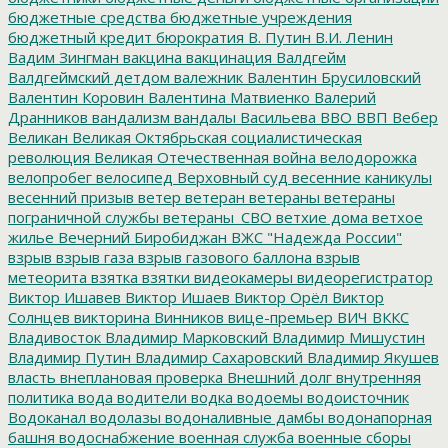
бюджетные средства
бюджетные учреждения
бюджетный кредит
бюрократия
В. Путин
В.И. Ленин
Вадим Зингман
вакцина
вакцинация
Валдгейм
Валдгеймский детдом
валежник
Валентин Брусиловский
Валентин Коровин
Валентина Матвиенко
Валерий
Дранников
вандализм
вандалы
Васильева
ВВО
ВВП
Вебер
Великан
Великая Октябрьская социалистическая
революция
Великая Отечественная война
велодорожка
велопробег
велосипед
Верховный суд
весенние каникулы
весенний призыв
ветер
ветеран
ветераны
ветераны
пограничной службы
ветераны_СВО
ветхие дома
ветхое
жилье
Вечерний Биробиджан
ВЖС "Надежда России"
взрыв
взрыв газа
взрыв газового баллона
взрыв
метеорита
взятка
взятки
видеокамеры
видеорегистратор
Виктор Ишавев
Виктор Ишаев
Виктор Орёл
Виктор
Солнцев
викторина
Винников
вице-премьер
ВИЧ
ВККС
Владивосток
Владимир Марковский
Владимир Мишустин
Владимир Путин
Владимир Сахаровский
Владимир Якушев
власть
внеплановая проверка
Внешний долг
внутренняя
политика
вода
водители
водка
водоемы
водоисточник
Водоканал
водолазы
водоналивные дамбы
водонапорная
башня
водоснабжение
военная служба
военные сборы