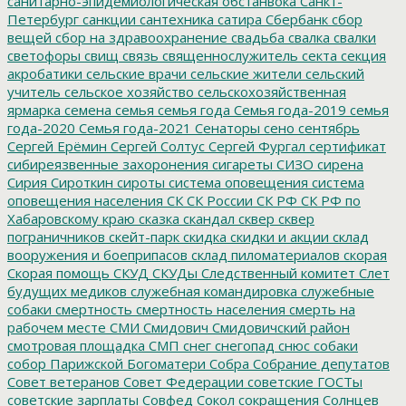
санитарно-эпидемиологическая обстанвока
Санкт-
Петербург
санкции
сантехника
сатира
Сбербанк
сбор
вещей
сбор на здравоохранение
свадьба
свалка
свалки
светофоры
свищ
связь
священнослужитель
секта
секция
акробатики
сельские врачи
сельские жители
сельский
учитель
сельское хозяйство
сельскохозяйственная
ярмарка
семена
семья
семья года
Семья года-2019
семья
года-2020
Семья года-2021
Сенаторы
сено
сентябрь
Сергей Ерёмин
Сергей Солтус
Сергей Фургал
сертификат
сибиреязвенные захоронения
сигареты
СИЗО
сирена
Сирия
Сироткин
сироты
система оповещения
система
оповещения населения
СК
СК России
СК РФ
СК РФ по
Хабаровскому краю
сказка
скандал
сквер
сквер
пограничников
скейт-парк
скидка
скидки и акции
склад
вооружения и боеприпасов
склад пиломатериалов
скорая
Скорая помощь
СКУД
СКУДы
Следственный комитет
Слет
будущих медиков
служебная командировка
служебные
собаки
смертность
смертность населения
смерть на
рабочем месте
СМИ
Смидович
Смидовичский район
смотровая площадка
СМП
снег
снегопад
снюс
собаки
собор Парижской Богоматери
Собра
Собрание депутатов
Совет ветеранов
Совет Федерации
советские ГОСТы
советские зарплаты
Совфед
Сокол
сокращения
Солнцев