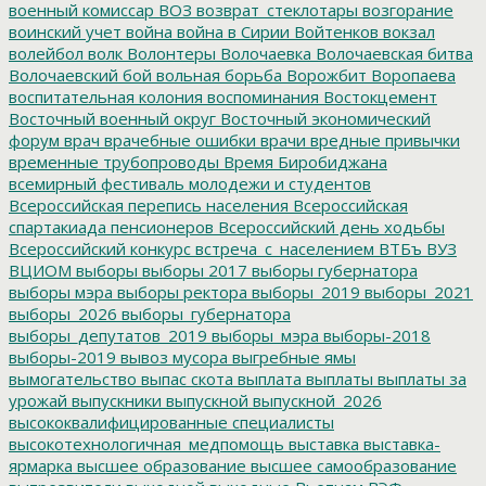
военный комиссар
ВОЗ
возврат_стеклотары
возгорание
воинский учет
война
война в Сирии
Войтенков
вокзал
волейбол
волк
Волонтеры
Волочаевка
Волочаевская битва
Волочаевский бой
вольная борьба
Ворожбит
Воропаева
воспитательная колония
воспоминания
Востокцемент
Восточный военный округ
Восточный экономический
форум
врач
врачебные ошибки
врачи
вредные привычки
временные трубопроводы
Время Биробиджана
всемирный фестиваль молодежи и студентов
Всероссийская перепись населения
Всероссийская
спартакиада пенсионеров
Всероссийский день ходьбы
Всероссийский конкурс
встреча_с_населением
ВТБъ
ВУЗ
ВЦИОМ
выборы
выборы 2017
выборы губернатора
выборы мэра
выборы ректора
выборы_2019
выборы_2021
выборы_2026
выборы_губернатора
выборы_депутатов_2019
выборы_мэра
выборы-2018
выборы-2019
вывоз мусора
выгребные ямы
вымогательство
выпас скота
выплата
выплаты
выплаты за
урожай
выпускники
выпускной
выпускной_2026
высококвалифицированные специалисты
высокотехнологичная_медпомощь
выставка
выставка-
ярмарка
высшее образование
высшее самообразование