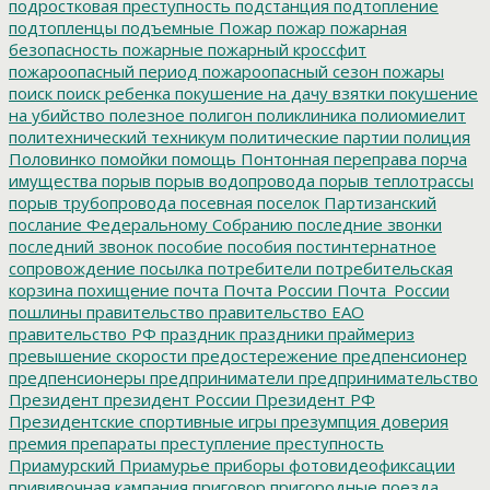
подростковая преступность
подстанция
подтопление
подтопленцы
подъемные
Пожар
пожар
пожарная
безопасность
пожарные
пожарный кроссфит
пожароопасный период
пожароопасный сезон
пожары
поиск
поиск ребенка
покушение на дачу взятки
покушение
на убийство
полезное
полигон
поликлиника
полиомиелит
политехнический техникум
политические партии
полиция
Половинко
помойки
помощь
Понтонная переправа
порча
имущества
порыв
порыв водопровода
порыв теплотрассы
порыв трубопровода
посевная
поселок Партизанский
послание Федеральному Собранию
последние звонки
последний звонок
пособие
пособия
постинтернатное
сопровождение
посылка
потребители
потребительская
корзина
похищение
почта
Почта России
Почта_России
пошлины
правительство
правительство ЕАО
правительство РФ
праздник
праздники
праймериз
превышение скорости
предостережение
предпенсионер
предпенсионеры
предприниматели
предпринимательство
Президент
президент России
Президент РФ
Президентские спортивные игры
презумпция доверия
премия
препараты
преступление
преступность
Приамурский
Приамурье
приборы фотовидеофиксации
прививочная кампания
приговор
пригородные поезда