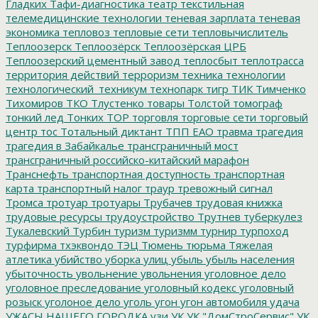
Гладких
Тафи-диагностика
театр
текстильная
телемедицинские технологии
теневая зарплата
теневая
экономика
тепловоз
тепловые сети
тепловычислитель
Теплоозерск
Теплоозёрск
Теплоозёрская ЦРБ
Теплоозерский цементный завод
теплосбыт
теплотрасса
территория действий
терроризм
техника
технологии
технологический_техникум
технопарк
тигр
ТИК
Тимченко
Тихомиров
ТКО
Тлустенко
товары
Толстой
томограф
тонкий лед
Тонких
ТОР
торговля
торговые сети
торговый
центр
тос
Тотальный диктант
ТПП ЕАО
травма
трагедия
трагедия в Забайкалье
трансграничный мост
трансграничный российско-китайский марафон
Транснефть
транспортная доступность
транспортная
карта
транспортный налог
траур
тревожный сигнал
Тромса
тротуар
тротуары
Трубачев
трудовая книжка
трудовые ресурсы
трудоустройство
Трутнев
туберкулез
Тукалевский
Турбин
туризм
туризмм
турнир
турпоход
турфирма
тхэквондо
ТЭЦ
Тюмень
тюрьма
Тяжелая
атлетика
убийство
уборка улиц
убыль
убыль населения
убыточность
увольнение
увольнения
уголовное дело
уголовное преследование
уголовный кодекс
уголовный
розыск
уголоное дело
уголь
угон
угон автомобиля
удача
УЖАСЫ НАШЕГО ГОРОДКА
узи
УК
УК "ДомСтроСервис"
УК