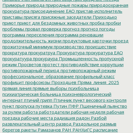
Приморье
природа
природные пожары
природоохранная
прокуратура
присоединение ЕАО
пристав-исполнитель
приставы
присяга
присяжные заседатели
Приходько
приют
приют для бездомных животных
пробка
пробки
проблемы
провал
проверка
прогноз
прогноз погоды
программа переселения
программа реновации
продолжительность жизни
продуктовые карточки
проезд
прожиточный минимум
производство
происшествие
прократура
прокуратруа
Прокуратура
прокуратура ЕАО
прокуратуура
прокураура
Промышленность
пропускной
режим
Просветов
протест
противодействие коррупции
противопожарный период
противопожарный режим
профессиональное_образование
профильный класс
профицит
профсоюзы
Проходцев
Пряма_линия_2025
прямая линия
прямые выборы
психбольница
психиатрическая больница
психоневрологический
интернат
птичий грипп
Птичник
пункт весового контроля
пункт пропуска
путевка
Путин
ПФР
Пшеничный
пьянство
за рулем
работа
работодатели
рабочая неделя
рабочая
поездка
рабочие места
радиация
радон
Разбой
развлекательный центр
развод
Раздольное
размыв
берегов
ракеты
Рамазанов
РАН
РАНХиГС
расписание