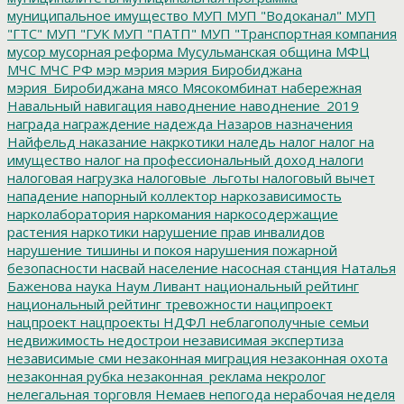
муниципальное имущество
МУП
МУП "Водоканал"
МУП
"ГТС"
МУП "ГУК
МУП "ПАТП"
МУП "Транспортная компания
мусор
мусорная реформа
Мусульманская община
МФЦ
МЧС
МЧС РФ
мэр
мэрия
мэрия Биробиджана
мэрия_Биробиджана
мясо
Мясокомбинат
набережная
Навальный
навигация
наводнение
наводнение_2019
награда
награждение
надежда
Назаров
назначения
Найфельд
наказание
накркотики
наледь
налог
налог на
имущество
налог на профессиональный доход
налоги
налоговая нагрузка
налоговые_льготы
налоговый вычет
нападение
напорный коллектор
наркозависимость
нарколаборатория
наркомания
наркосодержащие
растения
наркотики
нарушение прав инвалидов
нарушение тишины и покоя
нарушения пожарной
безопасности
насвай
население
насосная станция
Наталья
Баженова
наука
Наум Ливант
национальный рейтинг
национальный рейтинг тревожности
наципроект
нацпроект
нацпроекты
НДФЛ
неблагополучные семьи
недвижимость
недострои
независимая экспертиза
независимые сми
незаконная миграция
незаконная охота
незаконная рубка
незаконная_реклама
некролог
нелегальная торговля
Немаев
непогода
нерабочая неделя