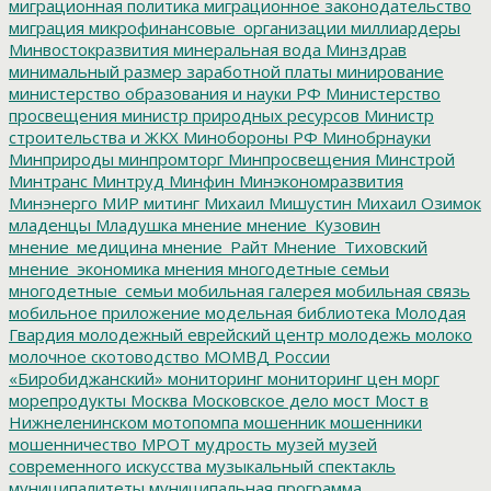
миграционная политика
миграционное законодательство
миграция
микрофинансовые_организации
миллиардеры
Минвостокразвития
минеральная вода
Минздрав
минимальный размер заработной платы
минирование
министерство образования и науки РФ
Министерство
просвещения
министр природных ресурсов
Министр
строительства и ЖКХ
Минобороны РФ
Минобрнауки
Минприроды
минпромторг
Минпросвещения
Минстрой
Минтранс
Минтруд
Минфин
Минэкономразвития
Минэнерго
МИР
митинг
Михаил Мишустин
Михаил Озимок
младенцы
Младушка
мнение
мнение_Кузовин
мнение_медицина
мнение_Райт
Мнение_Тиховский
мнение_экономика
мнения
многодетные семьи
многодетные_семьи
мобильная галерея
мобильная связь
мобильное приложение
модельная библиотека
Молодая
Гвардия
молодежный еврейский центр
молодежь
молоко
молочное скотоводство
МОМВД России
«Биробиджанский»
мониторинг
мониторинг цен
морг
морепродукты
Москва
Московское дело
мост
Мост в
Нижнеленинском
мотопомпа
мошенник
мошенники
мошенничество
МРОТ
мудрость
музей
музей
современного искусства
музыкальный спектакль
муниципалитеты
муниципальная программа