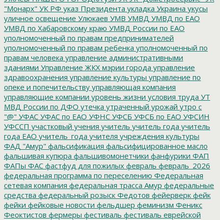
"Монарх"
УК РФ
указ Президента
укладка
Украина
укусы
уличное освещение
Улюкаев
УМВ
УМВД
УМВД по ЕАО
УМВД по Хабаровскому краю
УМВД России по ЕАО
уполномоченный по правам предпринимателей
уполномоченный по правам ребенка
уполномоченный по
правам человека
управление административными
зданиями
Управление ЖКХ мэрии города
управление
здравоохранения
управление культуры
управление по
опеке и попечительству
управляющая компания
управляющие компании
уровень жизни
условия труда
УТ
МВД России по ДФО
утечка
утраченный урожай
утро с
"@"
УФАС
УФАС по ЕАО
УФНС
УФСБ
УФСБ по ЕАО
УФСИН
УФССП
участковый
учения
учитель
учитель года
учитель
года ЕАО
учитель_года
учителя
учреждения культуры
ФАД "Амур"
фальсификация
фальсифицированное масло
фальшивая купюра
фальшивомонетчики
фанфурики
ФАП
ФАПы
ФАС
фастфуд для пожилых
февраль
февраль_2026
федеральная программа по переселению
Федеральная
сетевая компания
федеральная трасса Амур
федеральные
средства
федеральный розыск
Федотов
фейерверк
фейк
фейки
фейковые новости
фельдшер
феминизм
Феникс
Феоктистов
фермеры
фестиваль
фестиваль еврейской