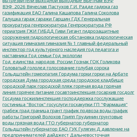
вытрезвители
выходной
выходные
Вьетнам
ВЭФ
ВЭФ_2026
Вячеслав Пастухов
Г.И. Радде
гадюка
газ
газификация ЕАО
Галина Кашапова
Галина Соколова
Галушка
гараж
гаражи
Гаршин
ГДК
Генеральная
прокуратура
генпрокуратура
Генпрокуратура РФ
гериатрия
ГЖИ
ГИБДД
Гиви
Гигант
гидрозащитные
сооружения
гидрологическая обстановка
гидрологическая
ситуация
гимназия
гимназия № 1
главный федеральный
инспектор
год культурного наследия
год педагога и
наставника
Год семьи
Год экологии
Год_единства_народов_России
Гознак
ГОК
Голикова
Головатый
гололед
голосование
голубая сорока
Гольдштейн
гомеопатия
Гордума
горки
горки на Арбате
городская Дума
городская среда
городское кладбище
городской парк
городской пляж
горячая вода
горячая
линия
горячее питание
госавтоинспекция
госархив
госдолг
Госдума
госжилинспекция
господдержка
госслужащие
гостиница "Восток"
госуслуги
госхакупки
ГП "Фармация"
грабеж
град
граница
грант
график подвоза воды
график
работы
Григорий Волохов
Грипп
Грудинин
грунтовые
воды
грязная вода
ГТО
губернатор
губернатор
Гольдштейн
губернатор ЕАО
ГУК
Гулягин
Д
давление на
предпринимателей
дайджест
Дальневосточная