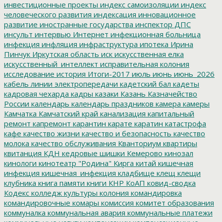
инвестиционные проекты
индекс самоизоляции
индекс
человеческого развития
индексация
инновационное
развитие
иностранные государства
инспектор ДПС
инсульт
интервью
Интернет
инфекционная больница
инфекция
инфляция
инфраструктура
ипотека
Ирина
Пинчук
Иркутская область
иск
искусственная елка
искусственный_интеллект
исправительная колония
исследование
история
Итоги-2017
июль
июнь
июнь_2026
кабель линии электропередачи
кадетский бал
кадеты
кадровая чехарда
кадры
казаки
Казань
Казначейство
России
календарь
календарь праздников
камера
камеры
Камчатка
Камчатский край
канализация
капитальный
ремонт
капремонт
карантин
карате
каратин
катастрофа
кафе
качество жизни
качество и безопасность
качество
молока
качество обслуживания
Кванториум
квартиры
квитанция
КДН
кедровые шишки
Кемерово
кинозал
кинологи
кинотеатр "Родина"
Кирга
китай
кишечная
инфекция
кишечная_инфекция
кладбище
клещ
клещи
клубника
книга памяти
книги
КНР
КоАП
ковид-сводка
Кодекс
колледж культуры
колония
командировка
командировочные
комары
комиссия
комитет образования
коммуналка
коммунальная авария
коммунальные платежи