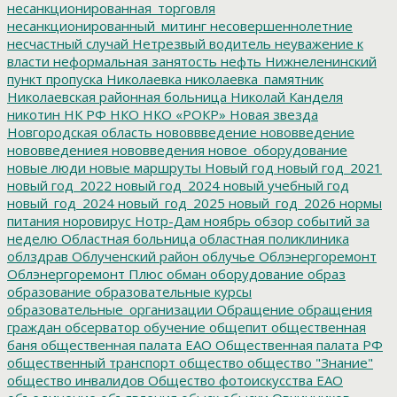
несанкционированная_торговля
несанкционированный_митинг
несовершеннолетние
несчастный случай
Нетрезвый водитель
неуважение к
власти
неформальная занятость
нефть
Нижнеленинский
пункт пропуска
Николаевка
николаевка_памятник
Николаевская районная больница
Николай Канделя
никотин
НК РФ
НКО
НКО «РОКР»
Новая звезда
Новгородская область
нововвведение
нововведение
нововведениея
нововведения
новое_оборудование
новые люди
новые маршруты
Новый год
новый год_2021
новый год_2022
новый год_2024
новый учебный год
новый_год_2024
новый_год_2025
новый_год_2026
нормы
питания
норовирус
Нотр-Дам
ноябрь
обзор событий за
неделю
Областная больница
областная поликлиника
облздрав
Облученский район
облучье
Облэнергоремонт
Облэнергоремонт Плюс
обман
оборудование
образ
образование
образовательные курсы
образовательные_организации
Обращение
обращения
граждан
обсерватор
обучение
общепит
общественная
баня
общественная палата ЕАО
Общественная палата РФ
общественный транспорт
общество
общество "Знание"
общество инвалидов
Общество фотоискусства ЕАО