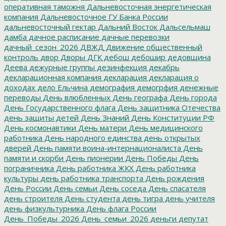
оперативная таможня
Дальневосточная энергетическая
компания
Дальневосточное ГУ Банка России
дальневосточный гектар
Дальний Восток
Дальсельмаш
дамба
дачное расписание
дачные перевозки
дачный_сезон_2026
ДВЖД
Движение общественный
контроль
двор
Дворы
ДГК
дебош
дебошир
дедовщина
Деева
дежурные группы
дезинфекция
декабрь
декларационная компания
декларация
декларация о
доходах
дело Ельчина
демография
демогрфия
денежные
переводы
День влюбленных
День географа
День города
День Государственного флага
День защитника Отечества
день защиты детей
День Знаний
День Конституции РФ
День космонавтики
День матери
День медицинского
работника
День народного единства
день открытых
дверей
День памяти воина-интернационалиста
День
памяти и скорби
День пионерии
День Победы
День
пограничника
День работника ЖКХ
День работника
культуры
день работника транспорта
День рождения
День России
День семьи
День соседа
День спасателя
день строителя
День студента
день тигра
день учителя
день физкультурника
День флага России
День_Победы_2026
День_семьи_2026
деньги
депутат