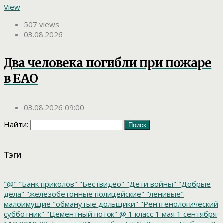
View
507 views
03.08.2026
Два человека погибли при пожаре
в ЕАО
03.08.2026 09:00
Найти:
Тэги
"@"
"Банк приколов"
"Бествидео"
"Дети войны"
"Добрые
дела"
"железобетонные полицейские"
"ленивые"
малоимущие
"обманутые дольщики"
"Рентгенологический
субботник"
"Цементный поток"
@
1 класс
1 мая
1 сентября