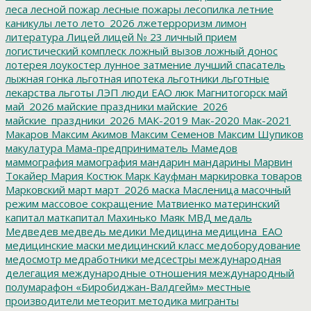
леса
лесной пожар
лесные пожары
лесопилка
летние
каникулы
лето
лето_2026
лжетерроризм
лимон
литература
Лицей
лицей № 23
личный прием
логистический комплеск
ложный вызов
ложный донос
лотерея
лоукостер
лунное затмение
лучший спасатель
лыжная гонка
льготная ипотека
льготники
льготные
лекарства
льготы
ЛЭП
люди ЕАО
люк
Магнитогорск
май
май_2026
майские праздники
майские_2026
майские_праздники_2026
МАК-2019
Мак-2020
Мак-2021
Макаров
Максим Акимов
Максим Семенов
Максим Шупиков
макулатура
Мама-предприниматель
Мамедов
маммография
мамография
мандарин
мандарины
Марвин
Токайер
Мария Костюк
Марк Кауфман
маркировка товаров
Марковский
март
март_2026
маска
Масленица
масочный
режим
массовое сокращение
Матвиенко
материнский
капитал
маткапитал
Махинько
Маяк
МВД
медаль
Медведев
медведь
медики
Медицина
медицина_ЕАО
медицинские маски
медицинский класс
медоборудование
медосмотр
медработники
медсестры
международная
делегация
международные отношения
международный
полумарафон «Биробиджан-Валдгейм»
местные
производители
метеорит
методика
мигранты