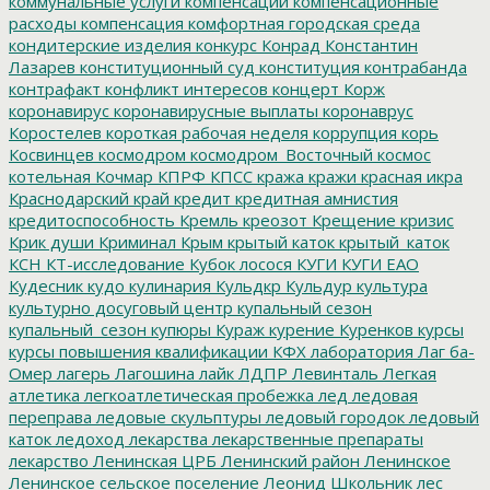
коммунальные услуги
компенсации
компенсационные
расходы
компенсация
комфортная городская среда
кондитерские изделия
конкурс
Конрад
Константин
Лазарев
конституционный суд
конституция
контрабанда
контрафакт
конфликт интересов
концерт
Корж
коронавирус
коронавирусные выплаты
коронаврус
Коростелев
короткая рабочая неделя
коррупция
корь
Косвинцев
космодром
космодром_Восточный
космос
котельная
Кочмар
КПРФ
КПСС
кража
кражи
красная икра
Краснодарский край
кредит
кредитная амнистия
кредитоспособность
Кремль
креозот
Крещение
кризис
Крик души
Криминал
Крым
крытый каток
крытый_каток
КСН
КТ-исследование
Кубок лосося
КУГИ
КУГИ ЕАО
Кудесник
кудо
кулинария
Кульдкр
Кульдур
культура
культурно досуговый центр
купальный сезон
купальный_сезон
купюры
Кураж
курение
Куренков
курсы
курсы повышения квалификации
КФХ
лаборатория
Лаг ба-
Омер
лагерь
Лагошина
лайк
ЛДПР
Левинталь
Легкая
атлетика
легкоатлетическая пробежка
лед
ледовая
переправа
ледовые скульптуры
ледовый городок
ледовый
каток
ледоход
лекарства
лекарственные препараты
лекарство
Ленинская ЦРБ
Ленинский район
Ленинское
Ленинское сельское поселение
Леонид Школьник
лес