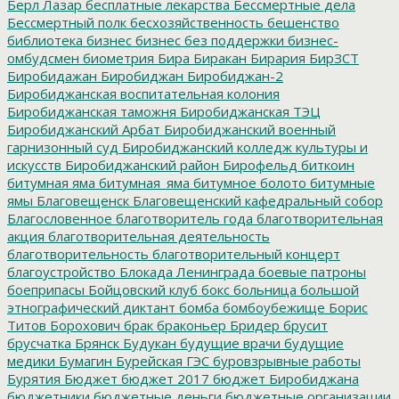
Берл Лазар
бесплатные лекарства
Бессмертные дела
Бессмертный полк
бесхозяйственность
бешенство
библиотека
бизнес
бизнес без поддержки
бизнес-
омбудсмен
биометрия
Бира
Биракан
Бирария
БирЗСТ
Биробидажан
Биробиджан
Биробиджан-2
Биробиджанская воспитательная колония
Биробиджанская таможня
Биробиджанская ТЭЦ
Биробиджанский Арбат
Биробиджанский военный
гарнизонный суд
Биробиджанский колледж культуры и
искусств
Биробиджанский район
Бирофельд
биткоин
битумная яма
битумная_яма
битумное болото
битумные
ямы
Благовещенск
Благовещенский кафедральный собор
Благословенное
благотворитель года
благотворительная
акция
благотворительная деятельность
благотворительность
благотворительный концерт
благоустройство
Блокада Ленинграда
боевые патроны
боеприпасы
Бойцовский клуб
бокс
больница
большой
этнографический диктант
бомба
бомбоубежище
Борис
Титов
Борохович
брак
браконьер
Бридер
брусит
брусчатка
Брянск
Будукан
будущие врачи
будущие
медики
Бумагин
Бурейская ГЭС
буровзрывные работы
Бурятия
Бюджет
бюджет 2017
бюджет Биробиджана
бюджетники
бюджетные деньги
бюджетные организации