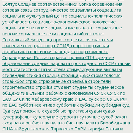
Солтус
Солцнев
соотечественники
Сопка
соревнования
сотовая связь
сотрудничество
соцвыплаты
соцзащита
социально-культурный центр
социально-политическая
устойчивость
социально-экономическое положение
социальное питание
социальные выплаты
социальные
пенсии
социальные сети
социальный контракт
Социальный фонд
соцопрос
соцсети
соя
спасатели
спасение
спецтранспорт
СПИД
спорт
спортивная
акробатика
спортивная площадка
спорткомплекс
Справедливая Россия
справка
справки
СПЧ
среднее
образование
средняя зарплата
срок годности
СССР
старый
мост
статистика
статья
стела
стимулирующие выплаты
стипендия
стихия
столица
столица ДфО
стоматология
страйкбол
страх
страхование
стрельба
строители
строительство
стройка
студент
студенты
студенческое
общежитие
Стычка рабочих с силовиками
СУ СК
СУ СК по
ЕАО
СУ СК по Хабаровскому краю и ЕАО
су ск рф
СУ СК РФ
по ЕАО
субботнее чтиво
субботник
субсидии
субсидия
суд
Суд
суд присяжных
судебные приставы
судьи
судья
суперасфальт
суперлуние
суррогат
суточные
сухой закон
сход вагонов
Счетная палата
Счетная палата Биробиджана
США
тайфун
таможня
Тарасенко
ТАРИ
тарифы
Татьяна