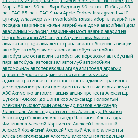
112
2018
23 февраля
31 декабря
5
5G
75-летие Победы
8
Марта
80 лет
80 лет Биробиджану
80_летие_Победы
85
лет ЕАО
85_лет_ЕАО
9 мая
Apple
Forbes
Instagram
L-410
QR-код
WhatsApp
Wi-Fi
WorldSkills Russia
аборты
аварийная
посадка
аварийное жилье
аварийные дома
аварийный дом
аварийный жилфонд
аварийный мост
авария
авария на
Чернобыльской АЭС
август
Авдалян
авиабилеты
авиакатастрофа
авиалесоохрана
авиасообщение
авиация
автобус
автобусная остановка
автобусные войны
автобусные остановки
автобусные перевозки
автобусный
парк
автобусы
автовокзал
автоклуб
автомобили
автомобиль
автоперевозки
Агада
агитпоезд
аграрии
адвокат
Адвокаты
административная комиссия
административная ответственность
административное
дело
администрация президента
азартные игры
азимут
АЗС
Акименко
активист
акция
акция протеста
Александр
Буксман
Александр Винников
Александр Головатый
Александр Золотухин
Александр Козлов
Александр
Левинталь
Александр Ливенталь
Александр Романов
Александр Соловьев
Александр Чаплыгин
Александра
Филиппова
Алексей Корниенко
Алексей Навальный
Алексей Хозяйский
Алексей Черный
Алеппо
алименты
Алиса
алкоголизация
Алкоголь
алкогольная продукция