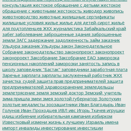
консультация
жестокое обращение с детьми
жестокое
обращение с животными
жестокость
живодер
живопись
животноводство
животные
жилищные сертификаты
жилищные условия
жилье
жилье для детей-сирот
жильё
для подтопленцев
ЖКХ
журналистика
Забайкальский край
забег
заболевание
заброшенные здания
заброшенные
земли
ЗАГС
задержание
задолженность
займ
заказник
Ульдура
заказник Ульдуры
закон
Законодательное
Собрание
законодательство
законопреокт
законопроект
законороект
Заксобрание
Заксобрание ЕАО
заморозка
пенсионных накоплений
заморозки
занятость
запись в
школу
заповедник "Бастак"
заповедники
заработная плата
Заречье
зарплата
зарплаты
заслуженный работник ЖКХ
зачистка_судей
защита прав предпринимателей
защита
предпринимателей
здравоохранение
земледельцы
землетрясение
земля
земский доктор
Земский_учитель
зима пришла
змеи
змея
золотой губернатор
Золотухин
золотые медалисты
зоозащитники
Иван Благодырь
Иван
Голунов
Иван Проходцев
ИВЛ
ивс
Игорь Ткачев
игрушки
идиш
избиение
избирательная кампания
избирком
Известковый
измени жизнь к лучшему
Израиль
имена
импорт
инвалиды
инвестирование
инвестиции