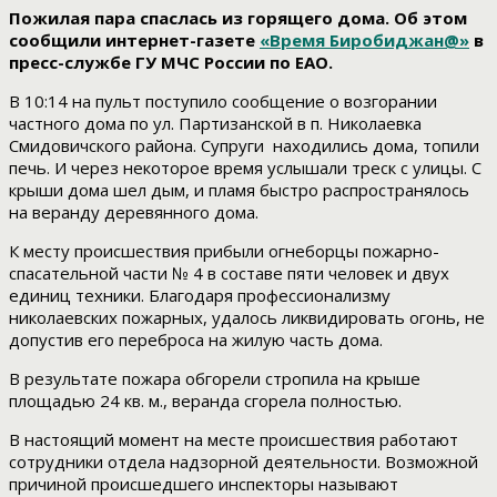
Пожилая пара спаслась из горящего дома. Об этом
сообщили интернет-газете
«Время Биробиджан@»
в
пресс-службе ГУ МЧС России по ЕАО.
В 10:14 на пульт поступило сообщение о возгорании
частного дома по ул. Партизанской в п. Николаевка
Смидовичского района. Супруги находились дома, топили
печь. И через некоторое время услышали треск с улицы. С
крыши дома шел дым, и пламя быстро распространялось
на веранду деревянного дома.
К месту происшествия прибыли огнеборцы пожарно-
спасательной части № 4 в составе пяти человек и двух
единиц техники. Благодаря профессионализму
николаевских пожарных, удалось ликвидировать огонь, не
допустив его переброса на жилую часть дома.
В результате пожара обгорели стропила на крыше
площадью 24 кв. м., веранда сгорела полностью.
В настоящий момент на месте происшествия работают
сотрудники отдела надзорной деятельности. Возможной
причиной происшедшего инспекторы называют