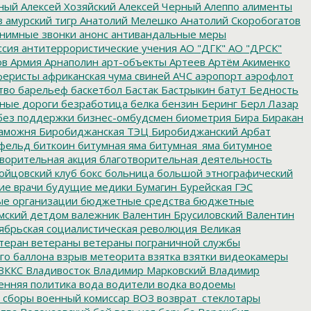
ный
Алексей Хозяйский
Алексей Черный
Алеппо
алименты
з
амурский тигр
Анатолий Мелешко
Анатолий Скоробогатов
нимные звонки
анонс
антивандальные меры
ссия
антитеррористические учения
АО "ДГК"
АО "ДРСК"
ов
Армия
Арнаполин
арт-объекты
Артеев
Артём Акименко
еристы
африканская чума свиней
АЧС
аэропорт
аэрофлот
тво
барельеф
баскетбол
Бастак
Бастрыкин
батут
Бедность
нные дороги
безработица
белка
бензин
Беринг
Берл Лазар
без поддержки
бизнес-омбудсмен
биометрия
Бира
Биракан
аможня
Биробиджанская ТЭЦ
Биробиджанский Арбат
фельд
биткоин
битумная яма
битумная_яма
битумное
ворительная акция
благотворительная деятельность
ойцовский клуб
бокс
больница
большой этнографический
е врачи
будущие медики
Бумагин
Бурейская ГЭС
е организации
бюджетные средства
бюджетные
мский детдом
валежник
Валентин Брусиловский
Валентин
ябрьская социалистическая революция
Великая
теран
ветераны
ветераны пограничной службы
го баллона
взрыв метеорита
взятка
взятки
видеокамеры
ВККС
Владивосток
Владимир Марковский
Владимир
енняя политика
вода
водители
водка
водоемы
 сборы
военный комиссар
ВОЗ
возврат_стеклотары