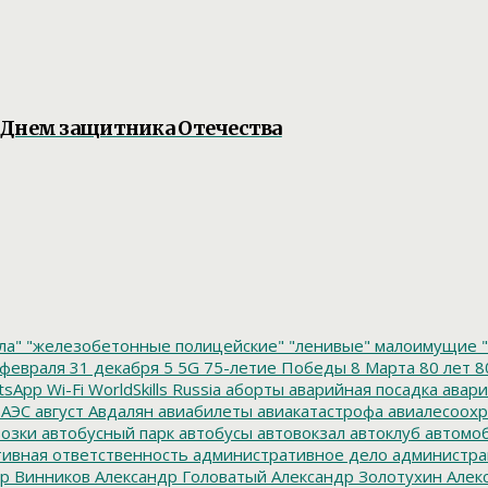
 Днем защитника Отечества
ла"
"железобетонные полицейские"
"ленивые" малоимущие
"
февраля
31 декабря
5
5G
75-летие Победы
8 Марта
80 лет
8
tsApp
Wi-Fi
WorldSkills Russia
аборты
аварийная посадка
авари
 АЭС
август
Авдалян
авиабилеты
авиакатастрофа
авиалесоохр
озки
автобусный парк
автобусы
автовокзал
автоклуб
автомо
ивная ответственность
административное дело
администра
р Винников
Александр Головатый
Александр Золотухин
Алек