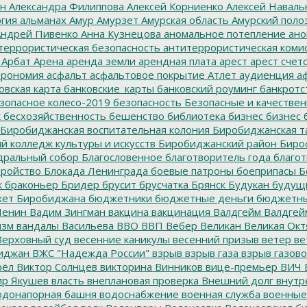
ин
Александра Филиппова
Алексей Корниенко
Алексей Наваль
гия
альманах
Амур
Амурзет
Амурская область
Амурский поло
ндрей Пивенко
Анна Кузнецова
аномальное потепление
ано
террористическая безопасность
антитеррористическая коми
Арбат
Арена
аренда земли
арендная плата
арест
арест счет
трономия
асфальт
асфальтовое покрытие
Атлет
аудиенция
аф
овская карта
банковские_карты
банковский роуминг
банкротс
зопасное колесо-2019
безопасность
Безопасные и качестве
к
бесхозяйственность
бешенство
библиотека
бизнес
бизнес 
Биробиджанская воспитательная колония
Биробиджанская т
 колледж культуры и искусств
Биробиджанский район
Биро
дральный собор
Благословенное
благотворитель года
благот
тройство
Блокада Ленинграда
боевые патроны
боеприпасы
Б
к
браконьер
Бридер
брусит
брусчатка
Брянск
Будукан
будущи
ет Биробиджана
бюджетники
бюджетные деньги
бюджетны
Ленин
Вадим Зингман
вакцина
вакцинация
Валдгейм
Валдгей
изм
вандалы
Васильева
ВВО
ВВП
Вебер
Великан
Великая Окт
ерховный суд
весенние каникулы
весенний призыв
ветер
ве
иджан
ВЖС "Надежда России"
взрыв
взрыв газа
взрыв газово
рёл
Виктор Солнцев
викторина
Винников
вице-премьер
ВИЧ
р Якушев
власть
внеплановая проверка
Внешний долг
внутр
донапорная башня
водоснабжение
военная служба
военные