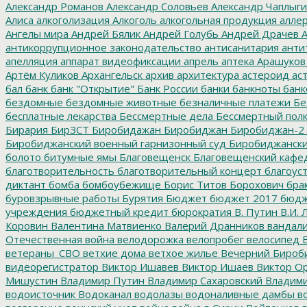
Александр Романов
Александр Соловьев
Александр Чаплыг
Алиса
алкоголизация
Алкоголь
алкогольная продукция
аллер
Ангелы мира
Андрей Бялик
Андрей Голубь
Андрей Драчев
А
антикоррупционное законодательство
антисанитария
анти
апелляция
аппарат видеофиксации
апрель
аптека
Арашуков
Артём Куликов
Архангельск
архив
архитектура
астероид
ас
бал
банк
банк "Открытие"
Банк России
банки
банкноты
банк
бездомные
бездомные животные
безналичные платежи
Бе
бесплатные лекарства
Бессмертные дела
Бессмертный пол
Бирария
БирЗСТ
Биробидажан
Биробиджан
Биробиджан-2
Биробиджанский военный гарнизонный суд
Биробиджанский
болото
битумные ямы
Благовещенск
Благовещенский кафе
благотворительность
благотворительный концерт
благоус
диктант
бомба
бомбоубежище
Борис Титов
Борохович
бра
буровзрывные работы
Бурятия
Бюджет
бюджет 2017
бюдж
учреждения
бюджетный кредит
бюрократия
В. Путин
В.И. 
Коровин
Валентина Матвиенко
Валерий Дранников
вандал
Отечественная война
велодорожка
велопробег
велосипед
В
ветераны_СВО
ветхие дома
ветхое жилье
Вечерний Бироб
видеорегистратор
Виктор Ишавев
Виктор Ишаев
Виктор О
Мишустин
Владимир Путин
Владимир Сахаровский
Владими
водоисточник
Водоканал
водолазы
водоналивные дамбы
во