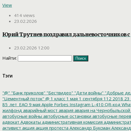
View
414 views
23.02.2026
Юрий Трутнев поздравил дальневосточников с
23.02.2026 12:00
Найти:
Тэги
"@"
"Банк приколов"
"Бествидео"
"Дети войны"
"Добрые де
"Цементный поток"
@
1 класс
1 мая
1 сентября
112
2018
23 
85_лет_ЕАО
9 мая
Apple
Forbes
Instagram
L-410
QR-код
Wha
жилфонд
аварийный мост
авария
авария на Чернобыльской
автобусные войны
автобусные остановки
автобусные перев
адвокат
Адвокаты
административная комиссия
администрат
активист
акция
акция протеста
Александр Буксман
Александ