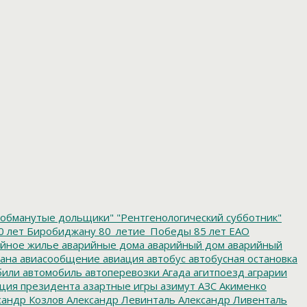
обманутые дольщики"
"Рентгенологический субботник"
0 лет Биробиджану
80_летие_Победы
85 лет ЕАО
йное жилье
аварийные дома
аварийный дом
аварийный
ана
авиасообщение
авиация
автобус
автобусная остановка
били
автомобиль
автоперевозки
Агада
агитпоезд
аграрии
ция президента
азартные игры
азимут
АЗС
Акименко
сандр Козлов
Александр Левинталь
Александр Ливенталь