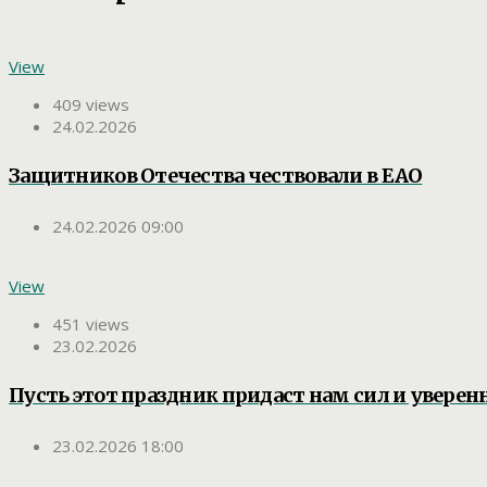
View
409 views
24.02.2026
Защитников Отечества чествовали в ЕАО
24.02.2026 09:00
View
451 views
23.02.2026
Пусть этот праздник придаст нам сил и уверен
23.02.2026 18:00