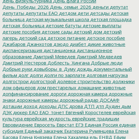
день физкультурника
День флага России
День_Победы_2026
День_семьи_2026
деньги
депутат
депутаты
депутаты ЕАО
детдом
дети
детсады
детская
больница
детская музыкальная школа
детская площадка
детская_больница
детские батуты
детские выплаты
детские пособия
детские сады
детский дом
детский
лагерь
детский сад
детское питание
детское пособие
Джабаров
Джанхотов
дзюдо
диабет
дикие животные
диспансеризация
дистанционка
дистанционное
образование
Дмитрий Меведев
Дмитрий Медведев
Дмитрий Нестеров
Доблесть_Хингана
Добрые люди
Добрые руки
довыборы_в_Думу
дождь
документальный
фильм
долг
долги
долги по зарплате
долговая нагрузка
долгострои
долгострой
долевое строительство
должники
дом офицеров
дом престарелых
домашние животные
допфинансирование
дороги
дорожная камера
дорожные
знаки
дорожные камеры
дорожный радар
ДОСААФ
дотации
доход
доходы
ДПС
дрова
ДТП
дтп
Дудин
дым
ДЭК
дюкер
ЕАО
ЕАО_тонет
Евгений Коростелев
еврейская
культура
еврейская_мудрость
еврейские традиции
Евровидение
Евросеть
Еврстат
ЕГЭ
Единая Россия
единая
субсидия
Единый заказчик
Екатерина Румянцева
Елена
Басова
Елена Князева
Елена Хахалева
ель
ЕНВД
Ефим