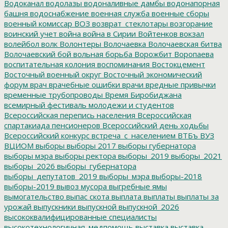
Водоканал
водолазы
водоналивные дамбы
водонапорная
башня
водоснабжение
военная служба
военные сборы
военный комиссар
ВОЗ
возврат_стеклотары
возгорание
воинский учет
война
война в Сирии
Войтенков
вокзал
волейбол
волк
Волонтеры
Волочаевка
Волочаевская битва
Волочаевский бой
вольная борьба
Ворожбит
Воропаева
воспитательная колония
воспоминания
Востокцемент
Восточный военный округ
Восточный экономический
форум
врач
врачебные ошибки
врачи
вредные привычки
временные трубопроводы
Время Биробиджана
всемирный фестиваль молодежи и студентов
Всероссийская перепись населения
Всероссийская
спартакиада пенсионеров
Всероссийский день ходьбы
Всероссийский конкурс
встреча_с_населением
ВТБъ
ВУЗ
ВЦИОМ
выборы
выборы 2017
выборы губернатора
выборы мэра
выборы ректора
выборы_2019
выборы_2021
выборы_2026
выборы_губернатора
выборы_депутатов_2019
выборы_мэра
выборы-2018
выборы-2019
вывоз мусора
выгребные ямы
вымогательство
выпас скота
выплата
выплаты
выплаты за
урожай
выпускники
выпускной
выпускной_2026
высококвалифицированные специалисты
высокотехнологичная_медпомощь
выставка
выставка-