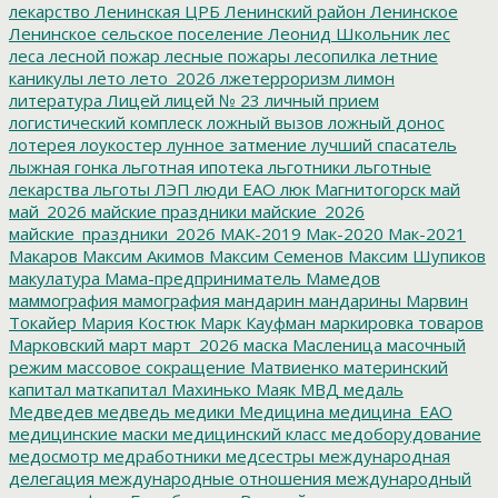
лекарство
Ленинская ЦРБ
Ленинский район
Ленинское
Ленинское сельское поселение
Леонид Школьник
лес
леса
лесной пожар
лесные пожары
лесопилка
летние
каникулы
лето
лето_2026
лжетерроризм
лимон
литература
Лицей
лицей № 23
личный прием
логистический комплеск
ложный вызов
ложный донос
лотерея
лоукостер
лунное затмение
лучший спасатель
лыжная гонка
льготная ипотека
льготники
льготные
лекарства
льготы
ЛЭП
люди ЕАО
люк
Магнитогорск
май
май_2026
майские праздники
майские_2026
майские_праздники_2026
МАК-2019
Мак-2020
Мак-2021
Макаров
Максим Акимов
Максим Семенов
Максим Шупиков
макулатура
Мама-предприниматель
Мамедов
маммография
мамография
мандарин
мандарины
Марвин
Токайер
Мария Костюк
Марк Кауфман
маркировка товаров
Марковский
март
март_2026
маска
Масленица
масочный
режим
массовое сокращение
Матвиенко
материнский
капитал
маткапитал
Махинько
Маяк
МВД
медаль
Медведев
медведь
медики
Медицина
медицина_ЕАО
медицинские маски
медицинский класс
медоборудование
медосмотр
медработники
медсестры
международная
делегация
международные отношения
международный