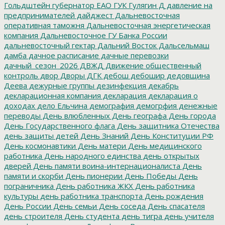
Гольдштейн
губернатор ЕАО
ГУК
Гулягин
Д
давление на
предпринимателей
дайджест
Дальневосточная
оперативная таможня
Дальневосточная энергетическая
компания
Дальневосточное ГУ Банка России
дальневосточный гектар
Дальний Восток
Дальсельмаш
дамба
дачное расписание
дачные перевозки
дачный_сезон_2026
ДВЖД
Движение общественный
контроль
двор
Дворы
ДГК
дебош
дебошир
дедовщина
Деева
дежурные группы
дезинфекция
декабрь
декларационная компания
декларация
декларация о
доходах
дело Ельчина
демография
демогрфия
денежные
переводы
День влюбленных
День географа
День города
День Государственного флага
День защитника Отечества
день защиты детей
День Знаний
День Конституции РФ
День космонавтики
День матери
День медицинского
работника
День народного единства
день открытых
дверей
День памяти воина-интернационалиста
День
памяти и скорби
День пионерии
День Победы
День
пограничника
День работника ЖКХ
День работника
культуры
день работника транспорта
День рождения
День России
День семьи
День соседа
День спасателя
день строителя
День студента
день тигра
день учителя