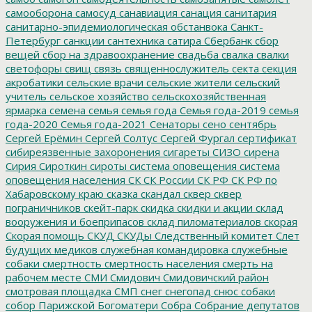
самооборона
самосуд
санавиация
санация
санитария
санитарно-эпидемиологическая обстанвока
Санкт-
Петербург
санкции
сантехника
сатира
Сбербанк
сбор
вещей
сбор на здравоохранение
свадьба
свалка
свалки
светофоры
свищ
связь
священнослужитель
секта
секция
акробатики
сельские врачи
сельские жители
сельский
учитель
сельское хозяйство
сельскохозяйственная
ярмарка
семена
семья
семья года
Семья года-2019
семья
года-2020
Семья года-2021
Сенаторы
сено
сентябрь
Сергей Ерёмин
Сергей Солтус
Сергей Фургал
сертификат
сибиреязвенные захоронения
сигареты
СИЗО
сирена
Сирия
Сироткин
сироты
система оповещения
система
оповещения населения
СК
СК России
СК РФ
СК РФ по
Хабаровскому краю
сказка
скандал
сквер
сквер
пограничников
скейт-парк
скидка
скидки и акции
склад
вооружения и боеприпасов
склад пиломатериалов
скорая
Скорая помощь
СКУД
СКУДы
Следственный комитет
Слет
будущих медиков
служебная командировка
служебные
собаки
смертность
смертность населения
смерть на
рабочем месте
СМИ
Смидович
Смидовичский район
смотровая площадка
СМП
снег
снегопад
снюс
собаки
собор Парижской Богоматери
Собра
Собрание депутатов