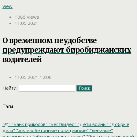
View
1085 views
11.05.2021
О временном неудобстве
предупреждают биробиджанских
водителей
11.05.2021 12:00
Найти:
Тэги
"@"
"Банк приколов"
"Бествидео"
"Дети войны"
"Добрые
дела"
"железобетонные полицейские"
"ленивые"
малоимущие
"обманутые дольщики"
"Рентгенологический