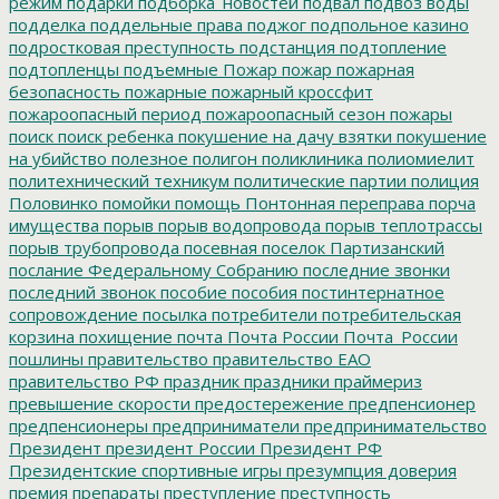
режим
подарки
подборка_новостей
подвал
подвоз воды
подделка
поддельные права
поджог
подпольное казино
подростковая преступность
подстанция
подтопление
подтопленцы
подъемные
Пожар
пожар
пожарная
безопасность
пожарные
пожарный кроссфит
пожароопасный период
пожароопасный сезон
пожары
поиск
поиск ребенка
покушение на дачу взятки
покушение
на убийство
полезное
полигон
поликлиника
полиомиелит
политехнический техникум
политические партии
полиция
Половинко
помойки
помощь
Понтонная переправа
порча
имущества
порыв
порыв водопровода
порыв теплотрассы
порыв трубопровода
посевная
поселок Партизанский
послание Федеральному Собранию
последние звонки
последний звонок
пособие
пособия
постинтернатное
сопровождение
посылка
потребители
потребительская
корзина
похищение
почта
Почта России
Почта_России
пошлины
правительство
правительство ЕАО
правительство РФ
праздник
праздники
праймериз
превышение скорости
предостережение
предпенсионер
предпенсионеры
предприниматели
предпринимательство
Президент
президент России
Президент РФ
Президентские спортивные игры
презумпция доверия
премия
препараты
преступление
преступность