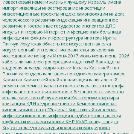
Известковый
измени жизнь к лучшему
Израиль
имена
импорт
инвалиды
инвестирование
инвестиции
инвестиционные проекты
индекс самоизоляции
индекс
человеческого развития
индексация
инновационное
развитие
иностранные государства
инспектор ДПС
инсульт
интервью
Интернет
инфекционная больница
инфекция
инфляция
инфраструктура
ипотека
Ирина
Пинчук
Иркутская область
иск
искусственная елка
искусственный_интеллект
исправительная колония
исследование
история
Итоги-2017
июль
июнь
июнь_2026
кабель линии электропередачи
кадетский бал
кадеты
кадровая чехарда
кадры
казаки
Казань
Казначейство
России
календарь
календарь праздников
камера
камеры
Камчатка
Камчатский край
канализация
капитальный
ремонт
капремонт
карантин
карате
каратин
катастрофа
кафе
качество жизни
качество и безопасность
качество
молока
качество обслуживания
Кванториум
квартиры
квитанция
КДН
кедровые шишки
Кемерово
кинозал
кинологи
кинотеатр "Родина"
Кирга
китай
кишечная
инфекция
кишечная_инфекция
кладбище
клещ
клещи
клубника
книга памяти
книги
КНР
КоАП
ковид-сводка
Кодекс
колледж культуры
колония
командировка
командировочные
комары
комиссия
комитет образования