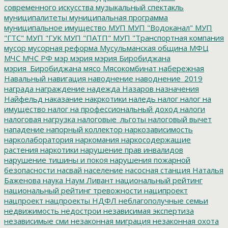
современного искусства
музыкальный спектакль
муниципалитеты
муниципальная программа
муниципальное имущество
МУП
МУП "Водоканал"
МУП
"ГТС"
МУП "ГУК
МУП "ПАТП"
МУП "Транспортная компания
мусор
мусорная реформа
Мусульманская община
МФЦ
МЧС
МЧС РФ
мэр
мэрия
мэрия Биробиджана
мэрия_Биробиджана
мясо
Мясокомбинат
набережная
Навальный
навигация
наводнение
наводнение_2019
награда
награждение
надежда
Назаров
назначения
Найфельд
наказание
накркотики
наледь
налог
налог на
имущество
налог на профессиональный доход
налоги
налоговая нагрузка
налоговые_льготы
налоговый вычет
нападение
напорный коллектор
наркозависимость
нарколаборатория
наркомания
наркосодержащие
растения
наркотики
нарушение прав инвалидов
нарушение тишины и покоя
нарушения пожарной
безопасности
насвай
население
насосная станция
Наталья
Баженова
наука
Наум Ливант
национальный рейтинг
национальный рейтинг тревожности
наципроект
нацпроект
нацпроекты
НДФЛ
неблагополучные семьи
недвижимость
недострои
независимая экспертиза
независимые сми
незаконная миграция
незаконная охота