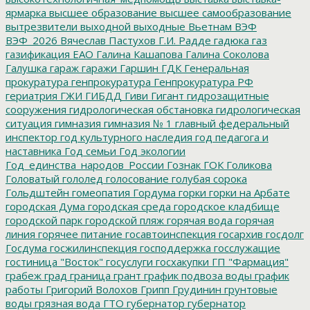
ярмарка
высшее образование
высшее самообразование
вытрезвители
выходной
выходные
Вьетнам
ВЭФ
ВЭФ_2026
Вячеслав Пастухов
Г.И. Радде
гадюка
газ
газификация ЕАО
Галина Кашапова
Галина Соколова
Галушка
гараж
гаражи
Гаршин
ГДК
Генеральная
прокуратура
генпрокуратура
Генпрокуратура РФ
гериатрия
ГЖИ
ГИБДД
Гиви
Гигант
гидрозащитные
сооружения
гидрологическая обстановка
гидрологическая
ситуация
гимназия
гимназия № 1
главный федеральный
инспектор
год культурного наследия
год педагога и
наставника
Год семьи
Год экологии
Год_единства_народов_России
Гознак
ГОК
Голикова
Головатый
гололед
голосование
голубая сорока
Гольдштейн
гомеопатия
Гордума
горки
горки на Арбате
городская Дума
городская среда
городское кладбище
городской парк
городской пляж
горячая вода
горячая
линия
горячее питание
госавтоинспекция
госархив
госдолг
Госдума
госжилинспекция
господдержка
госслужащие
гостиница "Восток"
госуслуги
госхакупки
ГП "Фармация"
грабеж
град
граница
грант
график подвоза воды
график
работы
Григорий Волохов
Грипп
Грудинин
грунтовые
воды
грязная вода
ГТО
губернатор
губернатор