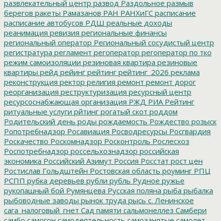
развлекательный центр
развод
Раздольное
размыв
берегов
ракеты
Рамазанов
РАН
РАНХиГС
расписание
расписание автобусов
РДШ
реальные доходы
реанимация
ревизия
региональные финансы
региональный оператор
Региональный сосудистый центр
регистратура
регламент
регоператор
регоператор по тко
режим самоизоляции
резиновая квартира
резиновые
квартиры
рейд
рейинг
рейтинг
рейтинг_2026
реклама
реконструкция
ректор
религия
ремонт
ремонт дорог
реорганизация
реструктуризация
ресурсный центр
ресурсоснабжающая организация
РЖД
РИА Рейтинг
ритуальные услуги
рйтинг
рогатый скот
роддом
Родительский день
роды
рождаемость
Рождество
розыск
Ропотребнадзор
Росавиация
Росводресурсы
Росгвардия
Роскачество
Роскомнадзор
Росконтроль
Рослесхоз
Роспотребнадзор
россельхознадзор
российская
экономика
Российский Азимут
Россия
Росстат
рост цен
Ростислав Гольдштейн
Ростовская область
роуминг
РПЦ
РСПП
рубка деревьев
рубли
рубль
Рудное
ружье
рукопашный бой
Румянцева
Русская поляна
рыба
рыбалка
рыбоводные заводы
рынок труда
рысь
с. Ленинское
сага_налоговый_гнет
Сад памяти
сальмонеллез
Самбери
самбо
самогон
самодеятельность
самозанятые
самолет