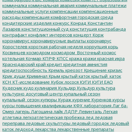
коммуналка
коммунальная авария
коммунальные платежи
коммунальные услуги
компенсации
компенсационные
расходы
компенсация
комфортная городская среда
кондитерские изделия
конкурс
Конрад
Константин
Лазарев
конституционный суд
конституция
контрабанда
контрафакт
конфликт интересов
концерт
Корж
коронавирус
коронавирусные выплаты
коронаврус
Коростелев
короткая рабочая неделя
коррупция
корь
Косвинцев
космодром
космодром_Восточный
космос
котельная
Кочмар
КПРФ
КПСС
кража
кражи
красная икра
Краснодарский край
кредит
кредитная амнистия
кредитоспособность
Кремль
креозот
Крещение
кризис
Крик души
Криминал
Крым
крытый каток
крытый_каток
КСН
КТ-исследование
Кубок лосося
КУГИ
КУГИ ЕАО
Кудесник
кудо
кулинария
Кульдкр
Кульдур
культура
культурно досуговый центр
купальный сезон
купальный_сезон
купюры
Кураж
курение
Куренков
курсы
курсы повышения квалификации
КФХ
лаборатория
Лаг ба-
Омер
лагерь
Лагошина
лайк
ЛДПР
Левинталь
Легкая
атлетика
легкоатлетическая пробежка
лед
ледовая
переправа
ледовые скульптуры
ледовый городок
ледовый
каток
ледоход
лекарства
лекарственные препараты