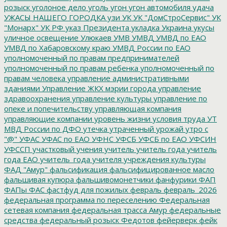
розыск
уголоное дело
уголь
угон
угон автомобиля
удача
УЖАСЫ НАШЕГО ГОРОДКА
узи
УК
УК "ДомСтроСервис"
УК
"Монарх"
УК РФ
указ Президента
укладка
Украина
укусы
уличное освещение
Улюкаев
УМВ
УМВД
УМВД по ЕАО
УМВД по Хабаровскому краю
УМВД России по ЕАО
уполномоченный по правам предпринимателей
уполномоченный по правам ребенка
уполномоченный по
правам человека
управление административными
зданиями
Управление ЖКХ мэрии города
управление
здравоохранения
управление культуры
управление по
опеке и попечительству
управляющая компания
управляющие компании
уровень жизни
условия труда
УТ
МВД России по ДФО
утечка
утраченный урожай
утро с
"@"
УФАС
УФАС по ЕАО
УФНС
УФСБ
УФСБ по ЕАО
УФСИН
УФССП
участковый
учения
учитель
учитель года
учитель
года ЕАО
учитель_года
учителя
учреждения культуры
ФАД "Амур"
фальсификация
фальсифицированное масло
фальшивая купюра
фальшивомонетчики
фанфурики
ФАП
ФАПы
ФАС
фастфуд для пожилых
февраль
февраль_2026
федеральная программа по переселению
Федеральная
сетевая компания
федеральная трасса Амур
федеральные
средства
федеральный розыск
Федотов
фейерверк
фейк