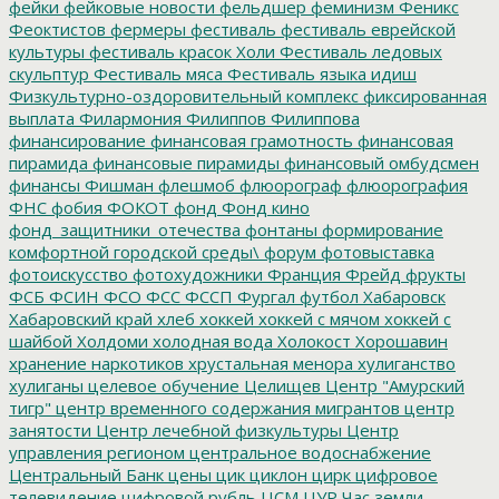
фейки
фейковые новости
фельдшер
феминизм
Феникс
Феоктистов
фермеры
фестиваль
фестиваль еврейской
культуры
фестиваль красок Холи
Фестиваль ледовых
скульптур
Фестиваль мяса
Фестиваль языка идиш
Физкультурно-оздоровительный комплекс
фиксированная
выплата
Филармония
Филиппов
Филиппова
финансирование
финансовая грамотность
финансовая
пирамида
финансовые пирамиды
финансовый омбудсмен
финансы
Фишман
флешмоб
флюорограф
флюорография
ФНС
фобия
ФОКОТ
фонд
Фонд кино
фонд_защитники_отечества
фонтаны
формирование
комфортной городской среды\
форум
фотовыставка
фотоискусство
фотохудожники
Франция
Фрейд
фрукты
ФСБ
ФСИН
ФСО
ФСС
ФССП
Фургал
футбол
Хабаровск
Хабаровский край
хлеб
хоккей
хоккей с мячом
хоккей с
шайбой
Холдоми
холодная вода
Холокост
Хорошавин
хранение наркотиков
хрустальная менора
хулиганство
хулиганы
целевое обучение
Целищев
Центр "Амурский
тигр"
центр временного содержания мигрантов
центр
занятости
Центр лечебной физкультуры
Центр
управления регионом
центральное водоснабжение
Центральный Банк
цены
цик
циклон
цирк
цифровое
телевидение
цифровой рубль
ЦСМ
ЦУР
Час земли