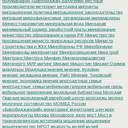
полумарафон «Биробиджан-Валдгейм»
местные
производители
метеорит
методика
мигранты
миграционная политика
миграционное законодательство
миграция
микрофинансовые_организации
миллиардеры
Минвостокразвития
минеральная вода
Минздрав
минимальный размер заработной платы
минирование
министерство образования и науки РФ
Министерство
просвещения
министр природных ресурсов
Министр
строительства и ЖКХ
Минобороны РФ
Минобрнауки
Минприроды
минпромторг
Минпросвещения
Минстрой
Минтранс
Минтруд
Минфин
Минэкономразвития
Минэнерго
МИР
митинг
Михаил Мишустин
Михаил Озимок
младенцы
Младушка
мнение
мнение_Кузовин
мнение_медицина
мнение_Райт
Мнение_Тиховский
мнение_экономика
мнения
многодетные семьи
многодетные_семьи
мобильная галерея
мобильная связь
мобильное приложение
модельная библиотека
Молодая
Гвардия
молодежный еврейский центр
молодежь
молоко
молочное скотоводство
МОМВД России
«Биробиджанский»
мониторинг
мониторинг цен
морг
морепродукты
Москва
Московское дело
мост
Мост в
Нижнеленинском
мотопомпа
мошенник
мошенники
мошенничество
МРОТ
мудрость
музей
музей