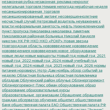
незаконная рубка
незаконная_реклама
некролог
нелегальная торговля
Немаев
непогода
нерабочая неделя
несанкционированная_торговля
несанкционированный_митинг
несовершеннолетние
несчастный случай
Нетрезвый водитель
неуважение к
власти
неформальная занятость
нефть
Нижнеленинский
пункт пропуска
Николаевка
николаевка_памятник
Николаевская районная больница
Николай Канделя
никотин
НК РФ
НКО
НКО «РОКР»
Новая звезда
Новгородская область
нововвведение
нововведение
нововведениея
нововведения
новое_оборудование
новые люди
новые маршруты
Новый год
новый год_2021
новый год_2022
новый год_2024
новый учебный год
новый_год_2024
новый_год_2025
новый_год_2026
нормы
питания
норовирус
Нотр-Дам
ноябрь
обзор событий за
неделю
Областная больница
областная поликлиника
облздрав
Облученский район
облучье
Облэнергоремонт
Облэнергоремонт Плюс
обман
оборудование
образ
образование
образовательные курсы
образовательные_организации
Обращение
обращения
граждан
обсерватор
обучение
общепит
общественная
баня
общественная палата ЕАО
Общественная палата РФ
общественный транспорт
общество
общество "Знание"