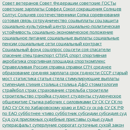
Совет ветеранов
Совет Федерации
советские ГОСТы
советские зарплаты
Совфед
Сокол
сокращения
Солнцев
Солтус
Солцнев
соотечественники
Сопка
соревнования
сотовая связь
сотрудничество
соцвыплаты
соцзащита
социально-культурный центр
социально-политическая
устойчивость
социально-экономическое положение
социальное питание
социальные выплаты
социальные
пенсии
социальные сети
социальный контракт
Социальный фонд
соцопрос
соцсети
соя
спасатели
спасение
спецтранспорт
СПИД
спорт
спортивная
акробатика
спортивная площадка
спорткомплекс
Справедливая Россия
справка
справки
СПЧ
среднее
образование
средняя зарплата
срок годности
СССР
старый
мост
статистика
статья
стела
стимулирующие выплаты
стипендия
стихия
столица
столица ДфО
стоматология
страйкбол
страх
страхование
стрельба
строители
строительство
стройка
студент
студенты
студенческое
общежитие
Стычка рабочих с силовиками
СУ СК
СУ СК по
ЕАО
СУ СК по Хабаровскому краю и ЕАО
су ск рф
СУ СК РФ
по ЕАО
субботнее чтиво
субботник
субсидии
субсидия
суд
Суд
суд присяжных
судебные приставы
судьи
судья
суперасфальт
суперлуние
суррогат
суточные
сухой закон