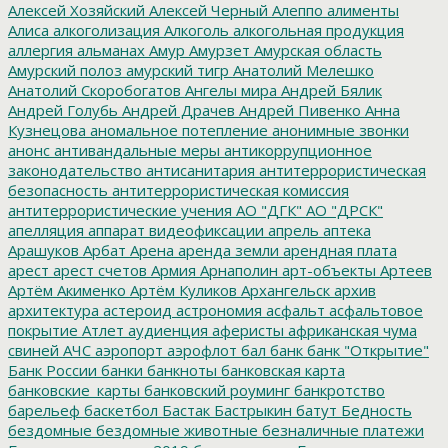
Алексей Хозяйский
Алексей Черный
Алеппо
алименты
Алиса
алкоголизация
Алкоголь
алкогольная продукция
аллергия
альманах
Амур
Амурзет
Амурская область
Амурский полоз
амурский тигр
Анатолий Мелешко
Анатолий Скоробогатов
Ангелы мира
Андрей Бялик
Андрей Голубь
Андрей Драчев
Андрей Пивенко
Анна
Кузнецова
аномальное потепление
анонимные звонки
анонс
антивандальные меры
антикоррупционное
законодательство
антисанитария
антитеррористическая
безопасность
антитеррористическая комиссия
антитеррористические учения
АО "ДГК"
АО "ДРСК"
апелляция
аппарат видеофиксации
апрель
аптека
Арашуков
Арбат
Арена
аренда земли
арендная плата
арест
арест счетов
Армия
Арнаполин
арт-объекты
Артеев
Артём Акименко
Артём Куликов
Архангельск
архив
архитектура
астероид
астрономия
асфальт
асфальтовое
покрытие
Атлет
аудиенция
аферисты
африканская чума
свиней
АЧС
аэропорт
аэрофлот
бал
банк
банк "Открытие"
Банк России
банки
банкноты
банковская карта
банковские_карты
банковский роуминг
банкротство
барельеф
баскетбол
Бастак
Бастрыкин
батут
Бедность
бездомные
бездомные животные
безналичные платежи