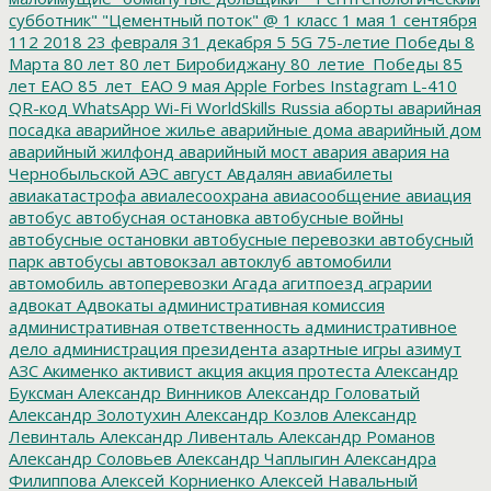
субботник"
"Цементный поток"
@
1 класс
1 мая
1 сентября
112
2018
23 февраля
31 декабря
5
5G
75-летие Победы
8
Марта
80 лет
80 лет Биробиджану
80_летие_Победы
85
лет ЕАО
85_лет_ЕАО
9 мая
Apple
Forbes
Instagram
L-410
QR-код
WhatsApp
Wi-Fi
WorldSkills Russia
аборты
аварийная
посадка
аварийное жилье
аварийные дома
аварийный дом
аварийный жилфонд
аварийный мост
авария
авария на
Чернобыльской АЭС
август
Авдалян
авиабилеты
авиакатастрофа
авиалесоохрана
авиасообщение
авиация
автобус
автобусная остановка
автобусные войны
автобусные остановки
автобусные перевозки
автобусный
парк
автобусы
автовокзал
автоклуб
автомобили
автомобиль
автоперевозки
Агада
агитпоезд
аграрии
адвокат
Адвокаты
административная комиссия
административная ответственность
административное
дело
администрация президента
азартные игры
азимут
АЗС
Акименко
активист
акция
акция протеста
Александр
Буксман
Александр Винников
Александр Головатый
Александр Золотухин
Александр Козлов
Александр
Левинталь
Александр Ливенталь
Александр Романов
Александр Соловьев
Александр Чаплыгин
Александра
Филиппова
Алексей Корниенко
Алексей Навальный