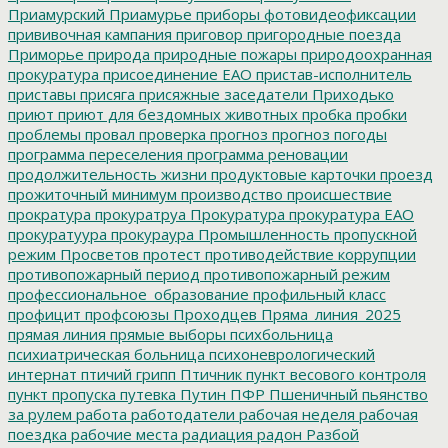
Приамурский
Приамурье
приборы фотовидеофиксации
прививочная кампания
приговор
пригородные поезда
Приморье
природа
природные пожары
природоохранная
прокуратура
присоединение ЕАО
пристав-исполнитель
приставы
присяга
присяжные заседатели
Приходько
приют
приют для бездомных животных
пробка
пробки
проблемы
провал
проверка
прогноз
прогноз погоды
программа переселения
программа реновации
продолжительность жизни
продуктовые карточки
проезд
прожиточный минимум
производство
происшествие
прократура
прокуратруа
Прокуратура
прокуратура ЕАО
прокуратуура
прокураура
Промышленность
пропускной
режим
Просветов
протест
противодействие коррупции
противопожарный период
противопожарный режим
профессиональное_образование
профильный класс
профицит
профсоюзы
Проходцев
Пряма_линия_2025
прямая линия
прямые выборы
психбольница
психиатрическая больница
психоневрологический
интернат
птичий грипп
Птичник
пункт весового контроля
пункт пропуска
путевка
Путин
ПФР
Пшеничный
пьянство
за рулем
работа
работодатели
рабочая неделя
рабочая
поездка
рабочие места
радиация
радон
Разбой