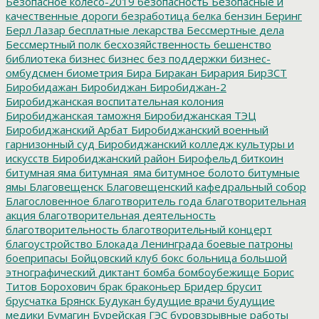
Безопасное колесо-2019
безопасность
Безопасные и
качественные дороги
безработица
белка
бензин
Беринг
Берл Лазар
бесплатные лекарства
Бессмертные дела
Бессмертный полк
бесхозяйственность
бешенство
библиотека
бизнес
бизнес без поддержки
бизнес-
омбудсмен
биометрия
Бира
Биракан
Бирария
БирЗСТ
Биробидажан
Биробиджан
Биробиджан-2
Биробиджанская воспитательная колония
Биробиджанская таможня
Биробиджанская ТЭЦ
Биробиджанский Арбат
Биробиджанский военный
гарнизонный суд
Биробиджанский колледж культуры и
искусств
Биробиджанский район
Бирофельд
биткоин
битумная яма
битумная_яма
битумное болото
битумные
ямы
Благовещенск
Благовещенский кафедральный собор
Благословенное
благотворитель года
благотворительная
акция
благотворительная деятельность
благотворительность
благотворительный концерт
благоустройство
Блокада Ленинграда
боевые патроны
боеприпасы
Бойцовский клуб
бокс
больница
большой
этнографический диктант
бомба
бомбоубежище
Борис
Титов
Борохович
брак
браконьер
Бридер
брусит
брусчатка
Брянск
Будукан
будущие врачи
будущие
медики
Бумагин
Бурейская ГЭС
буровзрывные работы