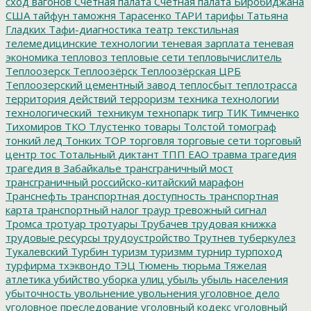
сход вагонов
Счетная палата
Счетная палата Биробиджана
США
тайфун
таможня
Тарасенко
ТАРИ
тарифы
Татьяна
Гладких
Тафи-диагностика
театр
текстильная
телемедицинские технологии
теневая зарплата
теневая
экономика
тепловоз
тепловые сети
тепловычислитель
Теплоозерск
Теплоозёрск
Теплоозёрская ЦРБ
Теплоозерский цементный завод
теплосбыт
теплотрасса
территория действий
терроризм
техника
технологии
технологический_техникум
технопарк
тигр
ТИК
Тимченко
Тихомиров
ТКО
Тлустенко
товары
Толстой
томограф
тонкий лед
Тонких
ТОР
торговля
торговые сети
торговый
центр
тос
Тотальный диктант
ТПП ЕАО
травма
трагедия
трагедия в Забайкалье
трансграничный мост
трансграничный российско-китайский марафон
Транснефть
транспортная доступность
транспортная
карта
транспортный налог
траур
тревожный сигнал
Тромса
тротуар
тротуары
Трубачев
трудовая книжка
трудовые ресурсы
трудоустройство
Трутнев
туберкулез
Тукалевский
Турбин
туризм
туризмм
турнир
турпоход
турфирма
тхэквондо
ТЭЦ
Тюмень
тюрьма
Тяжелая
атлетика
убийство
уборка улиц
убыль
убыль населения
убыточность
увольнение
увольнения
уголовное дело
уголовное преследование
уголовный кодекс
уголовный