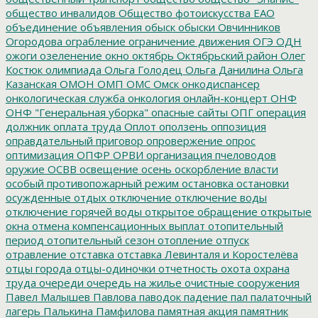
общество инвалидов
Общество фотоискусства ЕАО
объединение
объявления
обыск
обыски
Овчинников
Огородова
ограбление
ограничение движения
ОГЭ
ОДН
ожоги
озеленение
окно
октябрь
Октябрьский район
Олег
Костюк
олимпиада
Ольга Голодец
Ольга Данилина
Ольга
Казанская
ОМОН
ОМП
ОМС
Омск
онкодиспансер
онкологическая служба
онкология
онлайн-концерт
ОНФ
ОНФ "Генеральная уборка"
опасные сайты
ОПГ
операция
должник
оплата труда
Оплот
оползень
оппозиция
оправдательный приговор
опровержение
опрос
оптимизация
ОПФР
ОРВИ
организация пчеловодов
оружие
ОСВВ
освещение
осень
оскорбление власти
особый противопожарный режим
остановка
остановки
осужденные
отдых
отключение
отключение воды
отключение горячей воды
открытое обращение
открытые
окна
отмена компенсационных выплат
отопительный
период
отопительный сезон
отопление
отпуск
отравление
отставка
отставка Левинталя и Коростелёва
отцы города
отцы-одиночки
отчетность
охота
охрана
труда
очереди
очередь на жилье
очистные сооружения
Павел Малышев
Павлова
паводок
падение
пал
палаточный
лагерь
Палькина
Памфилова
памятная акция
памятник