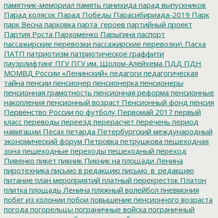
памятник-мемориал
память
панихида
парад выпускников
Парад колясок
Парад Победы
Парасибириада-2019
Парк
парк Весна
парковка
парта_героев
партийный проект
Партия Роста
Пархоменко
Парыгина
паспорт
пассажирские перевозки
пассажирские перевозки\
Пасха
ПАТП
патриотизм
патриотическое граффити
пауэрлифтинг
ПГУ
ПГУ им. Шолом-Алейхема
ПДД
ПДН
МОМВД России «Ленинский»
педагоги
педагогическая
тайна
пенсии
пенсионер
пенсионерка
пенсионеры
пенсионная грамотность
пенсионная реформа
пенсионные
накопления
пенсионный возраст
Пенсионный фонд
пенсия
Первенство России по футболу
Первомай 2017
первый
класс
переводы
переезд
перерасчет
перечень
период
навигации
Песах
петарда
Петербургский международный
экономический форум
Петровка
петрушкова
пешеходная
зона
пешеходные переходы
пешеходный переход
Пивенко
пикет
пикник
Пикник на площади Ленина
пиротехника
письмо в редакцию
письмо_в_редакцию
питание
план мероприятий
платный перекресток
Платон
плитка
площадь Ленина
пляжный волейбол
пневмония
побег из колонии
побои
повышение пенсионного возраста
погода
погорельцы
пограничные войска
пограничный