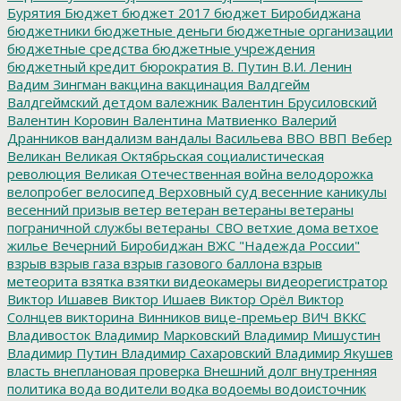
Бурятия
Бюджет
бюджет 2017
бюджет Биробиджана
бюджетники
бюджетные деньги
бюджетные организации
бюджетные средства
бюджетные учреждения
бюджетный кредит
бюрократия
В. Путин
В.И. Ленин
Вадим Зингман
вакцина
вакцинация
Валдгейм
Валдгеймский детдом
валежник
Валентин Брусиловский
Валентин Коровин
Валентина Матвиенко
Валерий
Дранников
вандализм
вандалы
Васильева
ВВО
ВВП
Вебер
Великан
Великая Октябрьская социалистическая
революция
Великая Отечественная война
велодорожка
велопробег
велосипед
Верховный суд
весенние каникулы
весенний призыв
ветер
ветеран
ветераны
ветераны
пограничной службы
ветераны_СВО
ветхие дома
ветхое
жилье
Вечерний Биробиджан
ВЖС "Надежда России"
взрыв
взрыв газа
взрыв газового баллона
взрыв
метеорита
взятка
взятки
видеокамеры
видеорегистратор
Виктор Ишавев
Виктор Ишаев
Виктор Орёл
Виктор
Солнцев
викторина
Винников
вице-премьер
ВИЧ
ВККС
Владивосток
Владимир Марковский
Владимир Мишустин
Владимир Путин
Владимир Сахаровский
Владимир Якушев
власть
внеплановая проверка
Внешний долг
внутренняя
политика
вода
водители
водка
водоемы
водоисточник