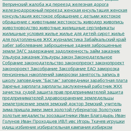
Вепринский
жалоба
жд переезд
железная дорога
железнодорожный переезд
женская кнсультация
женская
консультация
жестокое обращение с детьми
жестокое
обращение с животными
жестокость
живодер
живопись
животноводство
животные
жилищные сертификаты
жилищные условия
жилье
жилье для детей-сирот
жильё
для подтопленцев
ЖКХ
журналистика
Забайкальский край
забег
заболевание
заброшенные здания
заброшенные
земли
ЗАГС
задержание
задолженность
займ
заказник
Ульдура
заказник Ульдуры
закон
Законодательное
Собрание
законодательство
законопреокт
законопроект
законороект
Заксобрание
Заксобрание ЕАО
заморозка
пенсионных накоплений
заморозки
занятость
запись в
школу
заповедник "Бастак"
заповедники
заработная плата
Заречье
зарплата
зарплаты
заслуженный работник ЖКХ
зачистка_судей
защита прав предпринимателей
защита
предпринимателей
здравоохранение
земледельцы
землетрясение
земля
земский доктор
Земский_учитель
зима пришла
змеи
змея
золотой губернатор
Золотухин
золотые медалисты
зоозащитники
Иван Благодырь
Иван
Голунов
Иван Проходцев
ИВЛ
ивс
Игорь Ткачев
игрушки
идиш
избиение
избирательная кампания
избирком