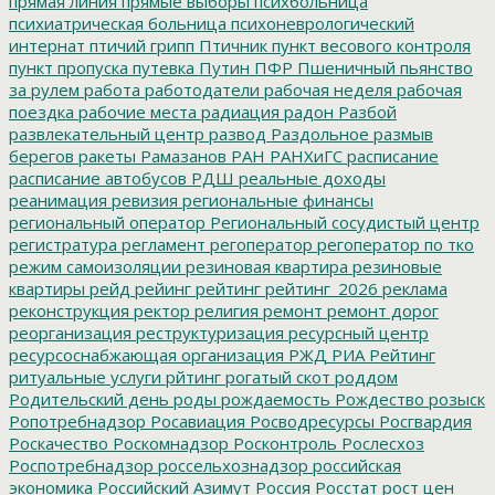
прямая линия
прямые выборы
психбольница
психиатрическая больница
психоневрологический
интернат
птичий грипп
Птичник
пункт весового контроля
пункт пропуска
путевка
Путин
ПФР
Пшеничный
пьянство
за рулем
работа
работодатели
рабочая неделя
рабочая
поездка
рабочие места
радиация
радон
Разбой
развлекательный центр
развод
Раздольное
размыв
берегов
ракеты
Рамазанов
РАН
РАНХиГС
расписание
расписание автобусов
РДШ
реальные доходы
реанимация
ревизия
региональные финансы
региональный оператор
Региональный сосудистый центр
регистратура
регламент
регоператор
регоператор по тко
режим самоизоляции
резиновая квартира
резиновые
квартиры
рейд
рейинг
рейтинг
рейтинг_2026
реклама
реконструкция
ректор
религия
ремонт
ремонт дорог
реорганизация
реструктуризация
ресурсный центр
ресурсоснабжающая организация
РЖД
РИА Рейтинг
ритуальные услуги
рйтинг
рогатый скот
роддом
Родительский день
роды
рождаемость
Рождество
розыск
Ропотребнадзор
Росавиация
Росводресурсы
Росгвардия
Роскачество
Роскомнадзор
Росконтроль
Рослесхоз
Роспотребнадзор
россельхознадзор
российская
экономика
Российский Азимут
Россия
Росстат
рост цен