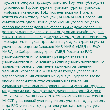
трудовые ресурсы
трудоустройство
Трутнев
туберкулез
Тукалевский
Турбин
туризм
туризмм
турнир
турпоход
турфирма
тхэквондо
ТЭЦ
Тюмень
тюрьма
Тяжелая
атлетика
убийство
уборка улиц
убыль
убыль населения
убыточность
увольнение
увольнения
уголовное дело
уголовное преследование
уголовный кодекс
уголовный
розыск
уголоное дело
уголь
угон
угон автомобиля
удача
УЖАСЫ НАШЕГО ГОРОДКА
узи
УК
УК "ДомСтроСервис"
УК
"Монарх"
УК РФ
указ Президента
укладка
Украина
укусы
уличное освещение
Улюкаев
УМВ
УМВД
УМВД по ЕАО
УМВД по Хабаровскому краю
УМВД России по ЕАО
уполномоченный по правам предпринимателей
уполномоченный по правам ребенка
уполномоченный по
правам человека
управление административными
зданиями
Управление ЖКХ мэрии города
управление
здравоохранения
управление культуры
управление по
опеке и попечительству
управляющая компания
управляющие компании
уровень жизни
условия труда
УТ
МВД России по ДФО
утечка
утраченный урожай
утро с
"@"
УФАС
УФАС по ЕАО
УФНС
УФСБ
УФСБ по ЕАО
УФСИН
УФССП
участковый
учения
учитель
учитель года
учитель
года ЕАО
учитель_года
учителя
учреждения культуры