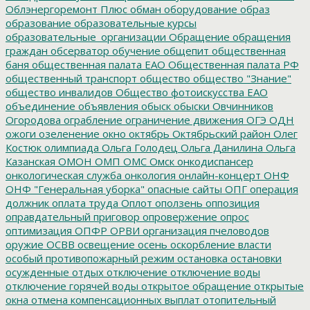
Облэнергоремонт Плюс
обман
оборудование
образ
образование
образовательные курсы
образовательные_организации
Обращение
обращения
граждан
обсерватор
обучение
общепит
общественная
баня
общественная палата ЕАО
Общественная палата РФ
общественный транспорт
общество
общество "Знание"
общество инвалидов
Общество фотоискусства ЕАО
объединение
объявления
обыск
обыски
Овчинников
Огородова
ограбление
ограничение движения
ОГЭ
ОДН
ожоги
озеленение
окно
октябрь
Октябрьский район
Олег
Костюк
олимпиада
Ольга Голодец
Ольга Данилина
Ольга
Казанская
ОМОН
ОМП
ОМС
Омск
онкодиспансер
онкологическая служба
онкология
онлайн-концерт
ОНФ
ОНФ "Генеральная уборка"
опасные сайты
ОПГ
операция
должник
оплата труда
Оплот
оползень
оппозиция
оправдательный приговор
опровержение
опрос
оптимизация
ОПФР
ОРВИ
организация пчеловодов
оружие
ОСВВ
освещение
осень
оскорбление власти
особый противопожарный режим
остановка
остановки
осужденные
отдых
отключение
отключение воды
отключение горячей воды
открытое обращение
открытые
окна
отмена компенсационных выплат
отопительный