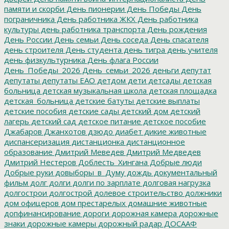
памяти и скорби
День пионерии
День Победы
День
пограничника
День работника ЖКХ
День работника
культуры
день работника транспорта
День рождения
День России
День семьи
День соседа
День спасателя
день строителя
День студента
день тигра
день учителя
день физкультурника
День флага России
День_Победы_2026
День_семьи_2026
деньги
депутат
депутаты
депутаты ЕАО
детдом
дети
детсады
детская
больница
детская музыкальная школа
детская площадка
детская_больница
детские батуты
детские выплаты
детские пособия
детские сады
детский дом
детский
лагерь
детский сад
детское питание
детское пособие
Джабаров
Джанхотов
дзюдо
диабет
дикие животные
диспансеризация
дистанционка
дистанционное
образование
Дмитрий Меведев
Дмитрий Медведев
Дмитрий Нестеров
Доблесть_Хингана
Добрые люди
Добрые руки
довыборы_в_Думу
дождь
документальный
фильм
долг
долги
долги по зарплате
долговая нагрузка
долгострои
долгострой
долевое строительство
должники
дом офицеров
дом престарелых
домашние животные
допфинансирование
дороги
дорожная камера
дорожные
знаки
дорожные камеры
дорожный радар
ДОСААФ