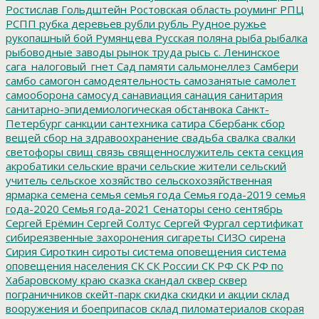
Ростислав Гольдштейн
Ростовская область
роуминг
РПЦ
РСПП
рубка деревьев
рубли
рубль
Рудное
ружье
рукопашный бой
Румянцева
Русская поляна
рыба
рыбалка
рыбоводные заводы
рынок труда
рысь
с. Ленинское
сага_налоговый_гнет
Сад памяти
сальмонеллез
Самбери
самбо
самогон
самодеятельность
самозанятые
самолет
самооборона
самосуд
санавиация
санация
санитария
санитарно-эпидемиологическая обстанвока
Санкт-
Петербург
санкции
сантехника
сатира
Сбербанк
сбор
вещей
сбор на здравоохранение
свадьба
свалка
свалки
светофоры
свищ
связь
священнослужитель
секта
секция
акробатики
сельские врачи
сельские жители
сельский
учитель
сельское хозяйство
сельскохозяйственная
ярмарка
семена
семья
семья года
Семья года-2019
семья
года-2020
Семья года-2021
Сенаторы
сено
сентябрь
Сергей Ерёмин
Сергей Солтус
Сергей Фургал
сертификат
сибиреязвенные захоронения
сигареты
СИЗО
сирена
Сирия
Сироткин
сироты
система оповещения
система
оповещения населения
СК
СК России
СК РФ
СК РФ по
Хабаровскому краю
сказка
скандал
сквер
сквер
пограничников
скейт-парк
скидка
скидки и акции
склад
вооружения и боеприпасов
склад пиломатериалов
скорая