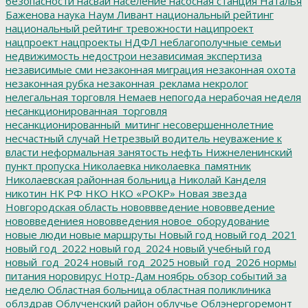
безопасности
насвай
население
насосная станция
Наталья
Баженова
наука
Наум Ливант
национальный рейтинг
национальный рейтинг тревожности
наципроект
нацпроект
нацпроекты
НДФЛ
неблагополучные семьи
недвижимость
недострои
независимая экспертиза
независимые сми
незаконная миграция
незаконная охота
незаконная рубка
незаконная_реклама
некролог
нелегальная торговля
Немаев
непогода
нерабочая неделя
несанкционированная_торговля
несанкционированный_митинг
несовершеннолетние
несчастный случай
Нетрезвый водитель
неуважение к
власти
неформальная занятость
нефть
Нижнеленинский
пункт пропуска
Николаевка
николаевка_памятник
Николаевская районная больница
Николай Канделя
никотин
НК РФ
НКО
НКО «РОКР»
Новая звезда
Новгородская область
нововвведение
нововведение
нововведениея
нововведения
новое_оборудование
новые люди
новые маршруты
Новый год
новый год_2021
новый год_2022
новый год_2024
новый учебный год
новый_год_2024
новый_год_2025
новый_год_2026
нормы
питания
норовирус
Нотр-Дам
ноябрь
обзор событий за
неделю
Областная больница
областная поликлиника
облздрав
Облученский район
облучье
Облэнергоремонт