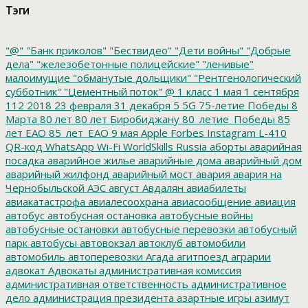
Тэги
"@"
"Банк приколов"
"Бествидео"
"Дети войны"
"Добрые
дела"
"железобетонные полицейские"
"ленивые"
малоимущие
"обманутые дольщики"
"Рентгенологический
субботник"
"Цементный поток"
@
1 класс
1 мая
1 сентября
112
2018
23 февраля
31 декабря
5
5G
75-летие Победы
8
Марта
80 лет
80 лет Биробиджану
80_летие_Победы
85
лет ЕАО
85_лет_ЕАО
9 мая
Apple
Forbes
Instagram
L-410
QR-код
WhatsApp
Wi-Fi
WorldSkills Russia
аборты
аварийная
посадка
аварийное жилье
аварийные дома
аварийный дом
аварийный жилфонд
аварийный мост
авария
авария на
Чернобыльской АЭС
август
Авдалян
авиабилеты
авиакатастрофа
авиалесоохрана
авиасообщение
авиация
автобус
автобусная остановка
автобусные войны
автобусные остановки
автобусные перевозки
автобусный
парк
автобусы
автовокзал
автоклуб
автомобили
автомобиль
автоперевозки
Агада
агитпоезд
аграрии
адвокат
Адвокаты
административная комиссия
административная ответственность
административное
дело
администрация президента
азартные игры
азимут