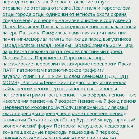
период
отопительный сезон
отопление
отпуск
отравление
отставка
отставка Левинталя и Коростелёва
отцы города
отцы-одиночки
отчетность
охота
охрана
труда
очереди
очередь на жилье
очистные сооружения
Павел Малышев
Павлова
паводок
падение
пал
палаточный
лагерь
Палькина
Памфилова
памятная акция
памятник
памятник-мемориал
память
панихида
парад выпускников
Парад колясок
Парад Победы
Парасибириада-2019
Парк
парк Весна
парковка
парта_героев
партийный проект
Партия Роста
Пархоменко
Парыгина
паспорт
пассажирские перевозки
пассажирские перевозки\
Пасха
ПАТП
патриотизм
патриотическое граффити
пауэрлифтинг
ПГУ
ПГУ им. Шолом-Алейхема
ПДД
ПДН
МОМВД России «Ленинский»
педагоги
педагогическая
тайна
пенсии
пенсионер
пенсионерка
пенсионеры
пенсионная грамотность
пенсионная реформа
пенсионные
накопления
пенсионный возраст
Пенсионный фонд
пенсия
Первенство России по футболу
Первомай 2017
первый
класс
переводы
переезд
перерасчет
перечень
период
навигации
Песах
петарда
Петербургский международный
экономический форум
Петровка
петрушкова
пешеходная
зона
пешеходные переходы
пешеходный переход
Пивенко
пикет
пикник
Пикник на площади Ленина