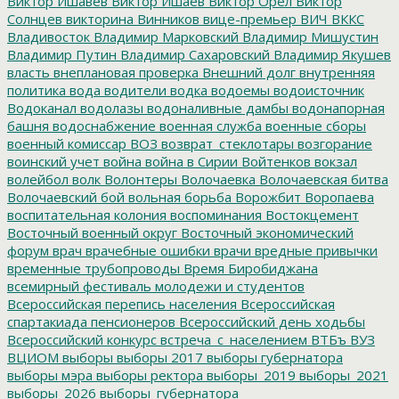
Виктор Ишавев
Виктор Ишаев
Виктор Орёл
Виктор
Солнцев
викторина
Винников
вице-премьер
ВИЧ
ВККС
Владивосток
Владимир Марковский
Владимир Мишустин
Владимир Путин
Владимир Сахаровский
Владимир Якушев
власть
внеплановая проверка
Внешний долг
внутренняя
политика
вода
водители
водка
водоемы
водоисточник
Водоканал
водолазы
водоналивные дамбы
водонапорная
башня
водоснабжение
военная служба
военные сборы
военный комиссар
ВОЗ
возврат_стеклотары
возгорание
воинский учет
война
война в Сирии
Войтенков
вокзал
волейбол
волк
Волонтеры
Волочаевка
Волочаевская битва
Волочаевский бой
вольная борьба
Ворожбит
Воропаева
воспитательная колония
воспоминания
Востокцемент
Восточный военный округ
Восточный экономический
форум
врач
врачебные ошибки
врачи
вредные привычки
временные трубопроводы
Время Биробиджана
всемирный фестиваль молодежи и студентов
Всероссийская перепись населения
Всероссийская
спартакиада пенсионеров
Всероссийский день ходьбы
Всероссийский конкурс
встреча_с_населением
ВТБъ
ВУЗ
ВЦИОМ
выборы
выборы 2017
выборы губернатора
выборы мэра
выборы ректора
выборы_2019
выборы_2021
выборы_2026
выборы_губернатора