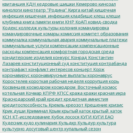
квитанция
КДН
кедровые шишки
Кемерово
кинозал
кинологи
кинотеатр "Родина"
Кирга
китай
кишечная
инфекция
кишечная_инфекция
кладбище
клещ
клещи
клубника
книга памяти
книги
КНР
КоАП
ковид-сводка
Кодекс
колледж культуры
колония
командировка
командировочные
комары
комиссия
комитет образования
коммуналка
коммунальная авария
коммунальные платежи
коммунальные услуги
компенсации
компенсационные
расходы
компенсация
комфортная городская среда
кондитерские изделия
конкурс
Конрад
Константин
Лазарев
конституционный суд
конституция
контрабанда
контрафакт
конфликт интересов
концерт
Корж
коронавирус
коронавирусные выплаты
коронаврус
Коростелев
короткая рабочая неделя
коррупция
корь
Косвинцев
космодром
космодром_Восточный
космос
котельная
Кочмар
КПРФ
КПСС
кража
кражи
красная икра
Краснодарский край
кредит
кредитная амнистия
кредитоспособность
Кремль
креозот
Крещение
кризис
Крик души
Криминал
Крым
крытый каток
крытый_каток
КСН
КТ-исследование
Кубок лосося
КУГИ
КУГИ ЕАО
Кудесник
кудо
кулинария
Кульдкр
Кульдур
культура
культурно досуговый центр
купальный сезон