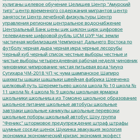
хулиганы
целевое обучение
Целищев
Центр "Амурский
тигр"
центр временного содержания мигрантов
центр
занятости
Центр лечебной физкультуры
Центр
управления регионом
центральное водоснабжение
Центральный Банк
цены
цик
циклон
цирк
цифровое
телевидение
цифровой рубль
ЦСМ
ЦУР
Час земли
частичная мобилизация
Чемпионат Дальнего Востока по
футболу
черная дыра
черная икра
черные лесорубы
Черный куб
черный список
честные выборы
честные и
чистые выборы
четырехдневная рабочая неделя
чиновник
чиновники
чипирование
чистая питьевая вода
Чиунэ
Сугихара
ЧМ-2018
ЧП
чс
чума
шампанское
Шапиро
шахматы
шашки
шашлыки
швейная фабрика
Шевченко
шелковый путь
Шереметьево
школа
школа № 10
школа №
11
школа № 4
школа № 9
школы
школьная ярмарка
школьники
школьница из Томсино
школьное образование
школьное питание
школьные автобусы
школьные
завтраки
школьные каникулы
школьные перевозки
школьные поборы
школьный автобус
Шоу группа
"Феникс"
штормовое предупреждение
штраф
штрафы
шумные соседи
щенок
Щукинка
эвакуация
экология
экономика
экономический кризис
экономия
экофест