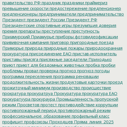
правительство РФ
праздник
праздники
праймериз
превышение скорости
предостережение
предпенсионер
предпенсионеры
предприниматели
предпринимательство
Президент
президент России
Президент РФ
Президентские спортивные игры
презумпция доверия
премия
препараты
преступление
преступность
Приамурский
Приамурье
приборы фотовидеофиксации
прививочная кампания
приговор
пригородные поезда
Приморье
природа
природные пожары
природоохранная
прокуратура
присоединение ЕАО
пристав-исполнитель
приставы
присяга
присяжные заседатели
Приходько
приют
приют для бездомных животных
пробка
пробки
проблемы
провал
проверка
прогноз
прогноз погоды
программа переселения
программа реновации
продолжительность жизни
продуктовые карточки
проезд
прожиточный минимум
производство
происшествие
прократура
прокуратруа
Прокуратура
прокуратура ЕАО
прокуратуура
прокураура
Промышленность
пропускной
режим
Просветов
протест
противодействие коррупции
противопожарный период
противопожарный режим
профессиональное_образование
профильный класс
профицит
профсоюзы
Проходцев
Пряма_линия_2025