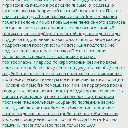
пиротехника
письмо в редакцию
письмо_в_редакцию
питание
план мероприятий
платный перекресток
Платон
плитка
площадь Ленина
пляжный волейбол
пневмония
побег из колонии
побои
повышение пенсионного возраста
погода
погорельцы
пограничные войска
пограничный
режим
подарки
подборка_новостей
подвал
подвоз воды
подделка
поддельные права
поджог
подпольное казино
подростковая преступность
подстанция
подтопление
подтопленцы
подъемные
пожар
Пожар
пожарная
безопасность
пожарные
пожарный кроссфит
пожароопасный период
пожароопасный сезон
пожары
поиск
поиск ребенка
покушение на дачу взятки
покушение
на убийство
полезное
полигон
поликлиника
полиомиелит
политехнический техникум
политические партии
полиция
Половинко
помойки
помощь
Понтонная переправа
порча
имущества
порыв
порыв водопровода
порыв теплотрассы
порыв трубопровода
посевная
поселок Партизанский
послание Федеральному Собранию
последние звонки
последний звонок
пособие
пособия
постинтернатное
сопровождение
посылка
потребители
потребительская
корзина
похищение
почта
Почта России
Почта_России
пошлины
правительство
правительство ЕАО