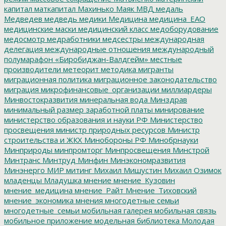
капитал
маткапитал
Махинько
Маяк
МВД
медаль
Медведев
медведь
медики
Медицина
медицина_ЕАО
медицинские маски
медицинский класс
медоборудование
медосмотр
медработники
медсестры
международная
делегация
международные отношения
международный
полумарафон «Биробиджан-Валдгейм»
местные
производители
метеорит
методика
мигранты
миграционная политика
миграционное законодательство
миграция
микрофинансовые_организации
миллиардеры
Минвостокразвития
минеральная вода
Минздрав
минимальный размер заработной платы
минирование
министерство образования и науки РФ
Министерство
просвещения
министр природных ресурсов
Министр
строительства и ЖКХ
Минобороны РФ
Минобрнауки
Минприроды
минпромторг
Минпросвещения
Минстрой
Минтранс
Минтруд
Минфин
Минэкономразвития
Минэнерго
МИР
митинг
Михаил Мишустин
Михаил Озимок
младенцы
Младушка
мнение
мнение_Кузовин
мнение_медицина
мнение_Райт
Мнение_Тиховский
мнение_экономика
мнения
многодетные семьи
многодетные_семьи
мобильная галерея
мобильная связь
мобильное приложение
модельная библиотека
Молодая