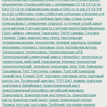
общежитие
Стычка рабочих с силовиками
СУ СК
СУ СК по
ЕАО
СУ СК по Хабаровскому краю и ЕАО
су ск рф
СУ СК РФ
по ЕАО
субботнее чтиво
субботник
субсидии
субсидия
суд
Суд
суд присяжных
судебные приставы
судьи
судья
суперасфальт
суперлуние
суррогат
суточные
сухой закон
сход вагонов
Счетная палата
Счетная палата Биробиджана
США
тайфун
таможня
Тарасенко
ТАРИ
тарифы
Татьяна
Гладких
Тафи-диагностика
театр
текстильная
телемедицинские технологии
теневая зарплата
теневая
экономика
тепловоз
тепловые сети
тепловычислитель
Теплоозерск
Теплоозёрск
Теплоозёрская ЦРБ
Теплоозерский цементный завод
теплосбыт
теплотрасса
территория действий
терроризм
техника
технологии
технологический_техникум
технопарк
тигр
ТИК
Тимченко
Тихомиров
ТКО
Тлустенко
товары
Толстой
томограф
тонкий лед
Тонких
ТОР
торговля
торговые сети
торговый
центр
тос
Тотальный диктант
ТПП ЕАО
травма
трагедия
трагедия в Забайкалье
трансграничный мост
трансграничный российско-китайский марафон
Транснефть
транспортная доступность
транспортная
карта
транспортный налог
траур
тревожный сигнал
Тромса
тротуар
тротуары
Трубачев
трудовая книжка