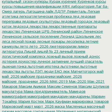
купальный_сезон
купюры
Кураж
курение
Куренков
курсы
курсы повышения квалификации
КФХ
лаборатория
Лаг ба-
Омер
лагерь
Лагошина
лайк
ЛДПР
Левинталь
Легкая
атлетика
легкоатлетическая пробежка
лед
ледовая
переправа
ледовые скульптуры
ледовый городок
ледовый
каток
ледоход
лекарства
лекарственные препараты
лекарство
Ленинская ЦРБ
Ленинский район
Ленинское
Ленинское сельское поселение
Леонид Школьник
лес
леса
лесной пожар
лесные пожары
лесопилка
летние
каникулы
лето
лето_2026
лжетерроризм
лимон
литература
Лицей
лицей № 23
личный прием
логистический комплеск
ложный вызов
ложный донос
лотерея
лоукостер
лунное затмение
лучший спасатель
лыжная гонка
льготная ипотека
льготники
льготные
лекарства
льготы
ЛЭП
люди ЕАО
люк
Магнитогорск
май
май_2026
майские праздники
майские_2026
майские_праздники_2026
МАК-2019
Мак-2020
Мак-2021
Макаров
Максим Акимов
Максим Семенов
Максим Шупиков
макулатура
Мама-предприниматель
Мамедов
маммография
мамография
мандарин
мандарины
Марвин
Токайер
Мария Костюк
Марк Кауфман
маркировка товаров
Марковский
март
март_2026
маска
Масленица
масочный
режим
массовое сокращение
Матвиенко
материнский