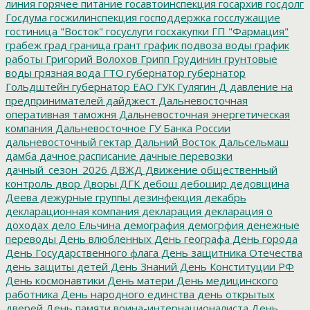
линия
горячее питание
госавтоинспекция
госархив
госдолг
Госдума
госжилинспекция
господдержка
госслужащие
гостиница "Восток"
госуслуги
госхакупки
ГП "Фармация"
грабеж
град
граница
грант
график подвоза воды
график
работы
Григорий Волохов
Грипп
Грудинин
грунтовые
воды
грязная вода
ГТО
губернатор
губернатор
Гольдштейн
губернатор ЕАО
ГУК
Гулягин
Д
давление на
предпринимателей
дайджест
Дальневосточная
оперативная таможня
Дальневосточная энергетическая
компания
Дальневосточное ГУ Банка России
дальневосточный гектар
Дальний Восток
Дальсельмаш
дамба
дачное расписание
дачные перевозки
дачный_сезон_2026
ДВЖД
Движение общественный
контроль
двор
Дворы
ДГК
дебош
дебошир
дедовщина
Деева
дежурные группы
дезинфекция
декабрь
декларационная компания
декларация
декларация о
доходах
дело Ельчина
демография
демогрфия
денежные
переводы
День влюбленных
День географа
День города
День Государственного флага
День защитника Отечества
день защиты детей
День Знаний
День Конституции РФ
День космонавтики
День матери
День медицинского
работника
День народного единства
день открытых
дверей
День памяти воина-интернационалиста
День