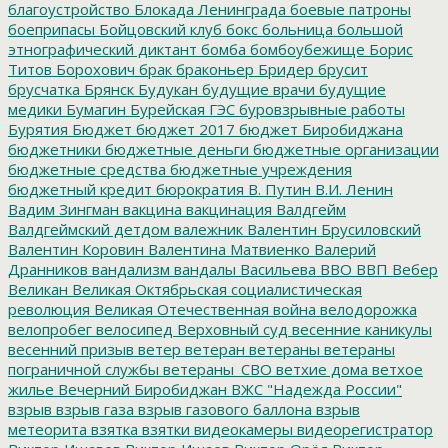
благоустройство
Блокада Ленинграда
боевые патроны
боеприпасы
Бойцовский клуб
бокс
больница
большой
этнографический диктант
бомба
бомбоубежище
Борис
Титов
Борохович
брак
браконьер
Бридер
брусит
брусчатка
Брянск
Будукан
будущие врачи
будущие
медики
Бумагин
Бурейская ГЭС
буровзрывные работы
Бурятия
Бюджет
бюджет 2017
бюджет Биробиджана
бюджетники
бюджетные деньги
бюджетные организации
бюджетные средства
бюджетные учреждения
бюджетный кредит
бюрократия
В. Путин
В.И. Ленин
Вадим Зингман
вакцина
вакцинация
Валдгейм
Валдгеймский детдом
валежник
Валентин Брусиловский
Валентин Коровин
Валентина Матвиенко
Валерий
Дранников
вандализм
вандалы
Васильева
ВВО
ВВП
Вебер
Великан
Великая Октябрьская социалистическая
революция
Великая Отечественная война
велодорожка
велопробег
велосипед
Верховный суд
весенние каникулы
весенний призыв
ветер
ветеран
ветераны
ветераны
пограничной службы
ветераны_СВО
ветхие дома
ветхое
жилье
Вечерний Биробиджан
ВЖС "Надежда России"
взрыв
взрыв газа
взрыв газового баллона
взрыв
метеорита
взятка
взятки
видеокамеры
видеорегистратор