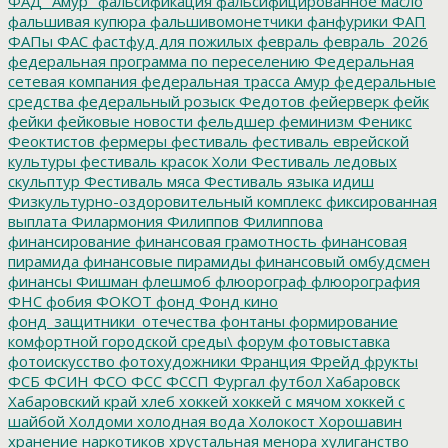
ФАД "Амур"
фальсификация
фальсифицированное масло
фальшивая купюра
фальшивомонетчики
фанфурики
ФАП
ФАПы
ФАС
фастфуд для пожилых
февраль
февраль_2026
федеральная программа по переселению
Федеральная
сетевая компания
федеральная трасса Амур
федеральные
средства
федеральный розыск
Федотов
фейерверк
фейк
фейки
фейковые новости
фельдшер
феминизм
Феникс
Феоктистов
фермеры
фестиваль
фестиваль еврейской
культуры
фестиваль красок Холи
Фестиваль ледовых
скульптур
Фестиваль мяса
Фестиваль языка идиш
Физкультурно-оздоровительный комплекс
фиксированная
выплата
Филармония
Филиппов
Филиппова
финансирование
финансовая грамотность
финансовая
пирамида
финансовые пирамиды
финансовый омбудсмен
финансы
Фишман
флешмоб
флюорограф
флюорография
ФНС
фобия
ФОКОТ
фонд
Фонд кино
фонд_защитники_отечества
фонтаны
формирование
комфортной городской среды\
форум
фотовыставка
фотоискусство
фотохудожники
Франция
Фрейд
фрукты
ФСБ
ФСИН
ФСО
ФСС
ФССП
Фургал
футбол
Хабаровск
Хабаровский край
хлеб
хоккей
хоккей с мячом
хоккей с
шайбой
Холдоми
холодная вода
Холокост
Хорошавин
хранение наркотиков
хрустальная менора
хулиганство