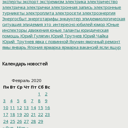
эксперты
экспорт
экстремизм
электрика
электричество
электричка
электрички
электронная запись
электронные
турникеты
электроплита
электросети
электроэнергия
Энергосбыт
энерготарифы
энкаунтер
эпидемиологическая
ситуация
эпидемия
это_интересно
юбилей
юмор
Юные
инспекторы движения
юные таланты
юридическая
помощь
Юрий Гулягин
Юрий Трутнев
Юрий Чайка
Юрий_Трутнев
явка с повинной
Якунин
ямочный ремонт
ямы
январь
Япония
ярмарка
ярмарка вакансий
ясли
ящур
Календарь новостей
Февраль 2020
Пн
Вт
Ср
Чт
Пт
Сб
Вс
1
2
3
4
5
6
7
8
9
10
11
12
13
14
15
16
17
18
19
20
21
22
23
24
25
26
27
28
29
« Янв
Мар »