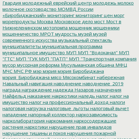
Гвардия
молодежный еврейский центр
молодежь
молоко
молочное скотоводство
МОМВД России
«Биробиджанский»
мониторинг
мониторинг цен
морг
морепродукты
Москва
Московское дело
мост
Мост в
Нижнеленинском
мотопомпа
мошенник
мошенники
мошенничество
МРОТ
мудрость
музей
музей
современного искусства
музыкальный спектакль
муниципалитеты
муниципальная программа
муниципальное имущество
МУП
МУП "Водоканал"
МУП
"ГТС"
МУП "ГУК
МУП "ПАТП"
МУП "Транспортная компания
мусор
мусорная реформа
Мусульманская община
МФЦ
МЧС
МЧС РФ
мэр
мэрия
мэрия Биробиджана
мэрия_Биробиджана
мясо
Мясокомбинат
набережная
Навальный
навигация
наводнение
наводнение_2019
награда
награждение
надежда
Назаров
назначения
Найфельд
наказание
накркотики
наледь
налог
налог на
имущество
налог на профессиональный доход
налоги
налоговая нагрузка
налоговые_льготы
налоговый вычет
нападение
напорный коллектор
наркозависимость
нарколаборатория
наркомания
наркосодержащие
растения
наркотики
нарушение прав инвалидов
нарушение тишины и покоя
нарушения пожарной