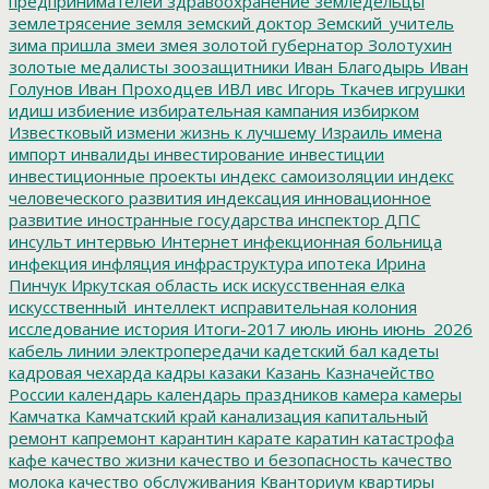
предпринимателей
здравоохранение
земледельцы
землетрясение
земля
земский доктор
Земский_учитель
зима пришла
змеи
змея
золотой губернатор
Золотухин
золотые медалисты
зоозащитники
Иван Благодырь
Иван
Голунов
Иван Проходцев
ИВЛ
ивс
Игорь Ткачев
игрушки
идиш
избиение
избирательная кампания
избирком
Известковый
измени жизнь к лучшему
Израиль
имена
импорт
инвалиды
инвестирование
инвестиции
инвестиционные проекты
индекс самоизоляции
индекс
человеческого развития
индексация
инновационное
развитие
иностранные государства
инспектор ДПС
инсульт
интервью
Интернет
инфекционная больница
инфекция
инфляция
инфраструктура
ипотека
Ирина
Пинчук
Иркутская область
иск
искусственная елка
искусственный_интеллект
исправительная колония
исследование
история
Итоги-2017
июль
июнь
июнь_2026
кабель линии электропередачи
кадетский бал
кадеты
кадровая чехарда
кадры
казаки
Казань
Казначейство
России
календарь
календарь праздников
камера
камеры
Камчатка
Камчатский край
канализация
капитальный
ремонт
капремонт
карантин
карате
каратин
катастрофа
кафе
качество жизни
качество и безопасность
качество
молока
качество обслуживания
Кванториум
квартиры