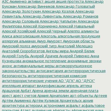
АЗС
Акименко
активист
акция
акция протеста
Александр
Буксман
Александр Винников
Александр Головатый
Александр Золотухин
Александр Козлов
Александр
Левинталь
Александр Ливенталь
Александр Романов
Александр Соловьев
Александр Чаплыгин
Александра
Филиппова
Алексей Корниенко
Алексей Навальный
Алексей Хозяйский
Алексей Черный
Алеппо
алименты
Алиса
алкоголизация
Алкоголь
алкогольная продукция
аллергия
альманах
Амур
Амурзет
Амурская область
Амурский полоз
амурский тигр
Анатолий Мелешко
Анатолий Скоробогатов
Ангелы мира
Андрей Бялик
Андрей Голубь
Андрей Драчев
Андрей Пивенко
Анна
Кузнецова
аномальное потепление
анонимные звонки
анонс
антивандальные меры
антикоррупционное
законодательство
антисанитария
антитеррористическая
безопасность
антитеррористическая комиссия
антитеррористические учения
АО "ДГК"
АО "ДРСК"
апелляция
аппарат видеофиксации
апрель
аптека
Арашуков
Арбат
Арена
аренда земли
арендная плата
арест
арест счетов
Армия
Арнаполин
арт-объекты
Артеев
Артём Акименко
Артём Куликов
Архангельск
архив
архитектура
астероид
астрономия
асфальт
асфальтовое
покрытие
Атлет
аудиенция
аферисты
африканская чума