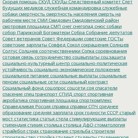
Скорая помощь
СКУД
СКУДы
Следственный комитет
Слет
будущих медиков
служебная командировка
служебные
собаки
смертность
смертность населения
смерть на
рабочем месте
СМИ
Смидович
Смидовичский район
смотровая площадка
СМП
снег
снегопад
снюс
собаки
собор Парижской Богоматери
Собра
Собрание депутатов
Совет ветеранов
Совет Федерации
советские ГОСТы
советские зарплаты
Совфед
Сокол
сокращения
Солнцев
Солтус
Солцнев
соотечественники
Сопка
соревнования
сотовая связь
сотрудничество
соцвыплаты
соцзащита
социально-культурный центр
социально-политическая
устойчивость
социально-экономическое положение
социальное питание
социальные выплаты
социальные
пенсии
социальные сети
социальный контракт
Социальный фонд
соцопрос
соцсети
соя
спасатели
спасение
спецтранспорт
СПИД
спорт
спортивная
акробатика
спортивная площадка
спорткомплекс
Справедливая Россия
справка
справки
СПЧ
среднее
образование
средняя зарплата
срок годности
СССР
старый
мост
статистика
статья
стела
стимулирующие выплаты
стипендия
стихия
столица
столица ДфО
стоматология
страйкбол
страх
страхование
стрельба
строители
строительство
стройка
студент
студенты
студенческое