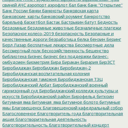
свиней
АЧС
аэропорт
аэрофлот
бал
банк
банк "Открытие"
Банк России
банки
банкноты
банковская карта
банковские_карты
банковский роуминг
банкротство
барельеф
баскетбол
Бастак
Бастрыкин
батут
Бедность
бездомные
бездомные животные
безналичные платежи
Безопасное колесо-2019
безопасность
Безопасные и
качественные дороги
безработица
белка
бензин
Беринг
Берл Лазар
бесплатные лекарства
Бессмертные дела
Бессмертный полк
бесхозяйственность
бешенство
библиотека
бизнес
бизнес без поддержки
бизнес-
омбудсмен
биометрия
Бира
Биракан
Бирария
БирЗСТ
Биробидажан
Биробиджан
Биробиджан-2
Биробиджанская воспитательная колония
Биробиджанская таможня
Биробиджанская ТЭЦ
Биробиджанский Арбат
Биробиджанский военный
гарнизонный суд
Биробиджанский колледж культуры и
искусств
Биробиджанский район
Бирофельд
биткоин
битумная яма
битумная_яма
битумное болото
битумные
ямы
Благовещенск
Благовещенский кафедральный собор
Благословенное
благотворитель года
благотворительная
акция
благотворительная деятельность
благотворительность
благотворительный концерт