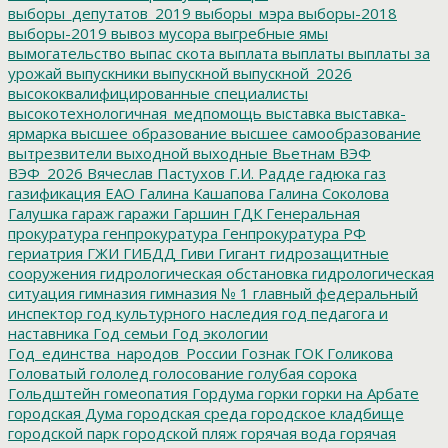
выборы_депутатов_2019
выборы_мэра
выборы-2018
выборы-2019
вывоз мусора
выгребные ямы
вымогательство
выпас скота
выплата
выплаты
выплаты за
урожай
выпускники
выпускной
выпускной_2026
высококвалифицированные специалисты
высокотехнологичная_медпомощь
выставка
выставка-
ярмарка
высшее образование
высшее самообразование
вытрезвители
выходной
выходные
Вьетнам
ВЭФ
ВЭФ_2026
Вячеслав Пастухов
Г.И. Радде
гадюка
газ
газификация ЕАО
Галина Кашапова
Галина Соколова
Галушка
гараж
гаражи
Гаршин
ГДК
Генеральная
прокуратура
генпрокуратура
Генпрокуратура РФ
гериатрия
ГЖИ
ГИБДД
Гиви
Гигант
гидрозащитные
сооружения
гидрологическая обстановка
гидрологическая
ситуация
гимназия
гимназия № 1
главный федеральный
инспектор
год культурного наследия
год педагога и
наставника
Год семьи
Год экологии
Год_единства_народов_России
Гознак
ГОК
Голикова
Головатый
гололед
голосование
голубая сорока
Гольдштейн
гомеопатия
Гордума
горки
горки на Арбате
городская Дума
городская среда
городское кладбище
городской парк
городской пляж
горячая вода
горячая