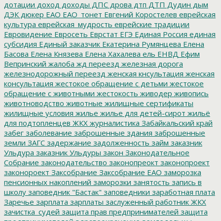
дотации
доход
доходы
ДПС
дрова
дтп
ДТП
Дудин
дым
ДЭК
дюкер
ЕАО
ЕАО_тонет
Евгений Коростелев
еврейская
культура
еврейская_мудрость
еврейские традиции
Евровидение
Евросеть
Еврстат
ЕГЭ
Единая Россия
единая
субсидия
Единый заказчик
Екатерина Румянцева
Елена
Басова
Елена Князева
Елена Хахалева
ель
ЕНВД
Ефим
Вепринский
жалоба
жд переезд
железная дорога
железнодорожный переезд
женская кнсультация
женская
консультация
жестокое обращение с детьми
жестокое
обращение с животными
жестокость
живодер
живопись
животноводство
животные
жилищные сертификаты
жилищные условия
жилье
жилье для детей-сирот
жильё
для подтопленцев
ЖКХ
журналистика
Забайкальский край
забег
заболевание
заброшенные здания
заброшенные
земли
ЗАГС
задержание
задолженность
займ
заказник
Ульдура
заказник Ульдуры
закон
Законодательное
Собрание
законодательство
законопреокт
законопроект
законороект
Заксобрание
Заксобрание ЕАО
заморозка
пенсионных накоплений
заморозки
занятость
запись в
школу
заповедник "Бастак"
заповедники
заработная плата
Заречье
зарплата
зарплаты
заслуженный работник ЖКХ
зачистка_судей
защита прав предпринимателей
защита