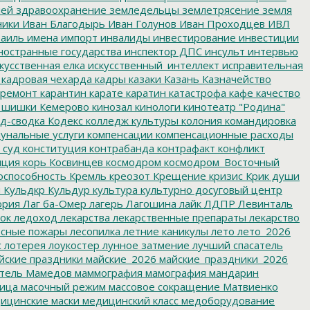
лей
здравоохранение
земледельцы
землетрясение
земля
ники
Иван Благодырь
Иван Голунов
Иван Проходцев
ИВЛ
аиль
имена
импорт
инвалиды
инвестирование
инвестиции
остранные государства
инспектор ДПС
инсульт
интервью
кусственная елка
искусственный_интеллект
исправительная
кадровая чехарда
кадры
казаки
Казань
Казначейство
ремонт
карантин
карате
каратин
катастрофа
кафе
качество
 шишки
Кемерово
кинозал
кинологи
кинотеатр "Родина"
д-сводка
Кодекс
колледж культуры
колония
командировка
унальные услуги
компенсации
компенсационные расходы
 суд
конституция
контрабанда
контрафакт
конфликт
пция
корь
Косвинцев
космодром
космодром_Восточный
оспособность
Кремль
креозот
Крещение
кризис
Крик души
я
Кульдкр
Кульдур
культура
культурно досуговый центр
ория
Лаг ба-Омер
лагерь
Лагошина
лайк
ЛДПР
Левинталь
ок
ледоход
лекарства
лекарственные препараты
лекарство
сные пожары
лесопилка
летние каникулы
лето
лето_2026
с
лотерея
лоукостер
лунное затмение
лучший спасатель
йские праздники
майские_2026
майские_праздники_2026
тель
Мамедов
маммография
мамография
мандарин
ица
масочный режим
массовое сокращение
Матвиенко
ицинские маски
медицинский класс
медоборудование