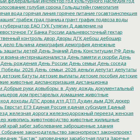
ный федеральный инспектор
год культурного наследия
год
олосование
голубая сорока
Гольдштейн
гомеопатия
ячая вода
горячая линия
горячее питание
госавтоинспекция
мация"
грабеж
град
граница
грант
график подвоза воды
н
губернатор ЕАО
ГУК
Гулягин
Д
давление на
восточное ГУ Банка России
дальневосточный гектар
твенный контроль
двор
Дворы
ДГК
дебош
дебошир
х
дело Ельчина
демография
демогрфия
денежные
ь защиты детей
День Знаний
День Конституции РФ
День
и воина-интернационалиста
День памяти и скорби
День
День рождения
День России
День семьи
День соседа
_Победы_2026
День_семьи_2026
деньги
депутат
депутаты
а
детские батуты
детские выплаты
детские пособия
детские
кие животные
диспансеризация
дистанционка
и
Добрые руки
довыборы_в_Думу
дождь
документальный
фицеров
дом престарелых
домашние животные
ход
доходы
ДПС
дрова
дтп
ДТП
Дудин
дым
ДЭК
дюкер
ть
Еврстат
ЕГЭ
Единая Россия
единая субсидия
Единый
езд
железная дорога
железнодорожный переезд
женская
дер
живопись
животноводство
животные
жилищные
ий край
забег
заболевание
заброшенные здания
 Собрание
законодательство
законопреокт
законопроект
ведник "Бастак"
заповедники
заработная плата
Заречье