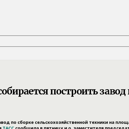
собирается построить завод 
завод по сборке сельскохозяйственной техники на пл
ом
ТАСС
сообщила в пятницу и.о. заместителя председат