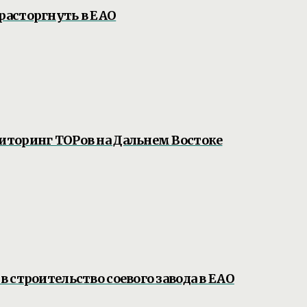
расторгнуть в ЕАО
торинг ТОРов на Дальнем Востоке
 строительство соевого завода в ЕАО