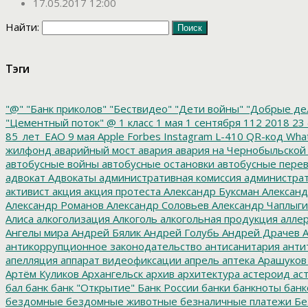
17.05.2017 12:00
Найти:
Тэги
"@"
"Банк приколов"
"Бествидео"
"Дети войны"
"Добрые де
"Цементный поток"
@
1 класс
1 мая
1 сентября
112
2018
23 
85_лет_ЕАО
9 мая
Apple
Forbes
Instagram
L-410
QR-код
Wha
жилфонд
аварийный мост
авария
авария на Чернобыльской
автобусные войны
автобусные остановки
автобусные перев
адвокат
Адвокаты
административная комиссия
администрат
активист
акция
акция протеста
Александр Буксман
Александ
Александр Романов
Александр Соловьев
Александр Чаплыг
Алиса
алкоголизация
Алкоголь
алкогольная продукция
аллер
Ангелы мира
Андрей Бялик
Андрей Голубь
Андрей Драчев
А
антикоррупционное законодательство
антисанитария
анти
апелляция
аппарат видеофиксации
апрель
аптека
Арашуков
Артём Куликов
Архангельск
архив
архитектура
астероид
ас
бал
банк
банк "Открытие"
Банк России
банки
банкноты
банк
бездомные
бездомные животные
безналичные платежи
Бе