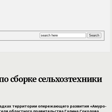
по сборке сельхозтехники
ощадках территории опережающего развития «Амуро-
еля областного правительства Галина Соколова.