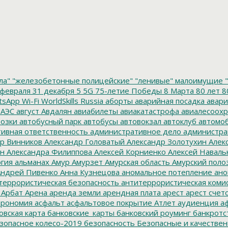
ла"
"железобетонные полицейские"
"ленивые" малоимущие
"
февраля
31 декабря
5
5G
75-летие Победы
8 Марта
80 лет
8
tsApp
Wi-Fi
WorldSkills Russia
аборты
аварийная посадка
авари
 АЭС
август
Авдалян
авиабилеты
авиакатастрофа
авиалесоохр
озки
автобусный парк
автобусы
автовокзал
автоклуб
автомо
ивная ответственность
административное дело
администра
р Винников
Александр Головатый
Александр Золотухин
Алек
ин
Александра Филиппова
Алексей Корниенко
Алексей Наваль
гия
альманах
Амур
Амурзет
Амурская область
Амурский поло
ндрей Пивенко
Анна Кузнецова
аномальное потепление
ано
террористическая безопасность
антитеррористическая коми
Арбат
Арена
аренда земли
арендная плата
арест
арест счет
трономия
асфальт
асфальтовое покрытие
Атлет
аудиенция
аф
овская карта
банковские_карты
банковский роуминг
банкротс
зопасное колесо-2019
безопасность
Безопасные и качестве