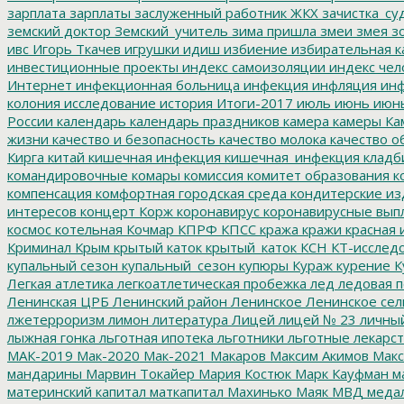
зарплата
зарплаты
заслуженный работник ЖКХ
зачистка_су
земский доктор
Земский_учитель
зима пришла
змеи
змея
зо
ивс
Игорь Ткачев
игрушки
идиш
избиение
избирательная к
инвестиционные проекты
индекс самоизоляции
индекс чел
Интернет
инфекционная больница
инфекция
инфляция
инф
колония
исследование
история
Итоги-2017
июль
июнь
июн
России
календарь
календарь праздников
камера
камеры
Ка
жизни
качество и безопасность
качество молока
качество о
Кирга
китай
кишечная инфекция
кишечная_инфекция
кладб
командировочные
комары
комиссия
комитет образования
к
компенсация
комфортная городская среда
кондитерские из
интересов
концерт
Корж
коронавирус
коронавирусные вып
космос
котельная
Кочмар
КПРФ
КПСС
кража
кражи
красная 
Криминал
Крым
крытый каток
крытый_каток
КСН
КТ-исслед
купальный сезон
купальный_сезон
купюры
Кураж
курение
К
Легкая атлетика
легкоатлетическая пробежка
лед
ледовая п
Ленинская ЦРБ
Ленинский район
Ленинское
Ленинское сел
лжетерроризм
лимон
литература
Лицей
лицей № 23
личны
лыжная гонка
льготная ипотека
льготники
льготные лекарст
МАК-2019
Мак-2020
Мак-2021
Макаров
Максим Акимов
Макс
мандарины
Марвин Токайер
Мария Костюк
Марк Кауфман
ма
материнский капитал
маткапитал
Махинько
Маяк
МВД
меда