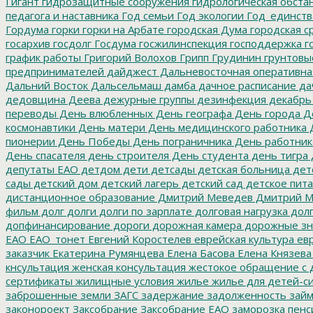
Гигант
гидрозащитные сооружения
гидрологическая обста
педагога и наставника
Год семьи
Год экологии
Год_единств
Гордума
горки
горки на Арбате
городская Дума
городская с
госархив
госдолг
Госдума
госжилинспекция
господдержка
г
график работы
Григорий Волохов
Грипп
Грудинин
грунтовы
предпринимателей
дайджест
Дальневосточная оперативна
Дальний Восток
Дальсельмаш
дамба
дачное расписание
да
дедовщина
Деева
дежурные группы
дезинфекция
декабрь
переводы
День влюбленных
День географа
День города
Де
космонавтики
День матери
День медицинского работника
Д
пионерии
День Победы
День пограничника
День работник
День спасателя
день строителя
День студента
день тигра
депутаты ЕАО
детдом
дети
детсады
детская больница
дет
сады
детский дом
детский лагерь
детский сад
детское пит
дистанционное образование
Дмитрий Меведев
Дмитрий М
фильм
долг
долги
долги по зарплате
долговая нагрузка
долг
допфинансирование
дороги
дорожная камера
дорожные зн
ЕАО
ЕАО_тонет
Евгений Коростелев
еврейская культура
евр
заказчик
Екатерина Румянцева
Елена Басова
Елена Князева
кнсультация
женская консультация
жестокое обращение с 
сертификаты
жилищные условия
жилье
жилье для детей-с
заброшенные земли
ЗАГС
задержание
задолженность
зай
законороект
Заксобрание
Заксобрание ЕАО
заморозка пенс