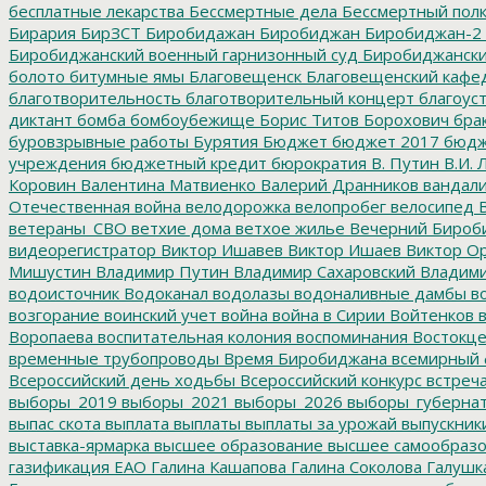
бесплатные лекарства
Бессмертные дела
Бессмертный пол
Бирария
БирЗСТ
Биробидажан
Биробиджан
Биробиджан-2
Биробиджанский военный гарнизонный суд
Биробиджанский
болото
битумные ямы
Благовещенск
Благовещенский кафе
благотворительность
благотворительный концерт
благоус
диктант
бомба
бомбоубежище
Борис Титов
Борохович
бра
буровзрывные работы
Бурятия
Бюджет
бюджет 2017
бюдж
учреждения
бюджетный кредит
бюрократия
В. Путин
В.И. 
Коровин
Валентина Матвиенко
Валерий Дранников
вандал
Отечественная война
велодорожка
велопробег
велосипед
В
ветераны_СВО
ветхие дома
ветхое жилье
Вечерний Бироб
видеорегистратор
Виктор Ишавев
Виктор Ишаев
Виктор О
Мишустин
Владимир Путин
Владимир Сахаровский
Владими
водоисточник
Водоканал
водолазы
водоналивные дамбы
во
возгорание
воинский учет
война
война в Сирии
Войтенков
в
Воропаева
воспитательная колония
воспоминания
Востокц
временные трубопроводы
Время Биробиджана
всемирный 
Всероссийский день ходьбы
Всероссийский конкурс
встреч
выборы_2019
выборы_2021
выборы_2026
выборы_губерна
выпас скота
выплата
выплаты
выплаты за урожай
выпускник
выставка-ярмарка
высшее образование
высшее самообразо
газификация ЕАО
Галина Кашапова
Галина Соколова
Галушк