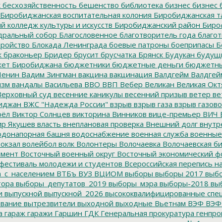
к
бесхозяйственность
бешенство
библиотека
бизнес
бизнес 
Биробиджанская воспитательная колония
Биробиджанская т
 колледж культуры и искусств
Биробиджанский район
Биро
дральный собор
Благословенное
благотворитель года
благот
тройство
Блокада Ленинграда
боевые патроны
боеприпасы
Б
к
браконьер
Бридер
брусит
брусчатка
Брянск
Будукан
будущи
ет Биробиджана
бюджетники
бюджетные деньги
бюджетны
Ленин
Вадим Зингман
вакцина
вакцинация
Валдгейм
Валдгей
изм
вандалы
Васильева
ВВО
ВВП
Вебер
Великан
Великая Окт
ерховный суд
весенние каникулы
весенний призыв
ветер
ве
иджан
ВЖС "Надежда России"
взрыв
взрыв газа
взрыв газово
рёл
Виктор Солнцев
викторина
Винников
вице-премьер
ВИЧ
р Якушев
власть
внеплановая проверка
Внешний долг
внутр
донапорная башня
водоснабжение
военная служба
военные
окзал
волейбол
волк
Волонтеры
Волочаевка
Волочаевская б
емент
Восточный военный округ
Восточный экономический ф
фестиваль молодежи и студентов
Всероссийская перепись н
а_с_населением
ВТБъ
ВУЗ
ВЦИОМ
выборы
выборы 2017
выбо
тора
выборы_депутатов_2019
выборы_мэра
выборы-2018
вы
и
выпускной
выпускной_2026
высококвалифицированные спе
вание
вытрезвители
выходной
выходные
Вьетнам
ВЭФ
ВЭФ
а
гараж
гаражи
Гаршин
ГДК
Генеральная прокуратура
генпро