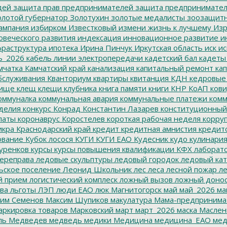
дей
защита прав предпринимателей
защита предпринимате
лотой губернатор
Золотухин
золотые медалисты
зоозащит
ампания
избирком
Известковый
измени жизнь к лучшему
Изр
овеческого развития
индексация
инновационное развитие
ин
раструктура
ипотека
Ирина Пинчук
Иркутская область
иск
ис
ь_2026
кабель линии электропередачи
кадетский бал
кадеты
мчатка
Камчатский край
канализация
капитальный ремонт
кап
бслуживания
Кванториум
квартиры
квитанция
КДН
кедровые
ище
клещ
клещи
клубника
книга памяти
книги
КНР
КоАП
кови
оммуналка
коммунальная авария
коммунальные платежи
комм
делия
конкурс
Конрад
Константин Лазарев
конституционный
латы
коронаврус
Коростелев
короткая рабочая неделя
корру
икра
Краснодарский край
кредит
кредитная амнистия
кредит
ование
Кубок лосося
КУГИ
КУГИ ЕАО
Кудесник
кудо
кулинари
уренков
курсы
курсы повышения квалификации
КФХ
лаборат
ереправа
ледовые скульптуры
ледовый городок
ледовый кат
ьское поселение
Леонид Школьник
лес
леса
лесной пожар
ле
й прием
логистический комплеск
ложный вызов
ложный доно
ва
льготы
ЛЭП
люди ЕАО
люк
Магнитогорск
май
май_2026
ма
им Семенов
Максим Шупиков
макулатура
Мама-предпринима
ркировка товаров
Марковский
март
март_2026
маска
Маслен
ль
Медведев
медведь
медики
Медицина
медицина_ЕАО
мед