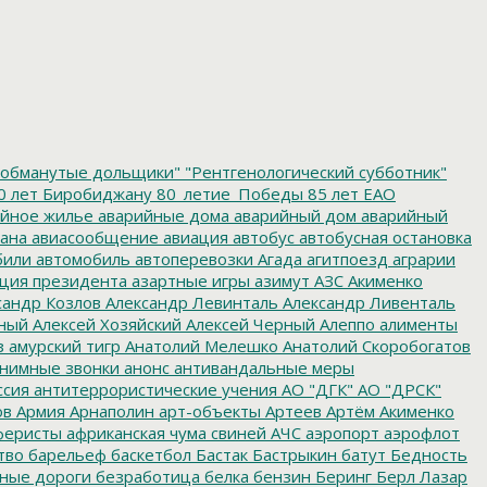
обманутые дольщики"
"Рентгенологический субботник"
0 лет Биробиджану
80_летие_Победы
85 лет ЕАО
йное жилье
аварийные дома
аварийный дом
аварийный
ана
авиасообщение
авиация
автобус
автобусная остановка
били
автомобиль
автоперевозки
Агада
агитпоезд
аграрии
ция президента
азартные игры
азимут
АЗС
Акименко
сандр Козлов
Александр Левинталь
Александр Ливенталь
ный
Алексей Хозяйский
Алексей Черный
Алеппо
алименты
з
амурский тигр
Анатолий Мелешко
Анатолий Скоробогатов
нимные звонки
анонс
антивандальные меры
ссия
антитеррористические учения
АО "ДГК"
АО "ДРСК"
ов
Армия
Арнаполин
арт-объекты
Артеев
Артём Акименко
еристы
африканская чума свиней
АЧС
аэропорт
аэрофлот
тво
барельеф
баскетбол
Бастак
Бастрыкин
батут
Бедность
нные дороги
безработица
белка
бензин
Беринг
Берл Лазар