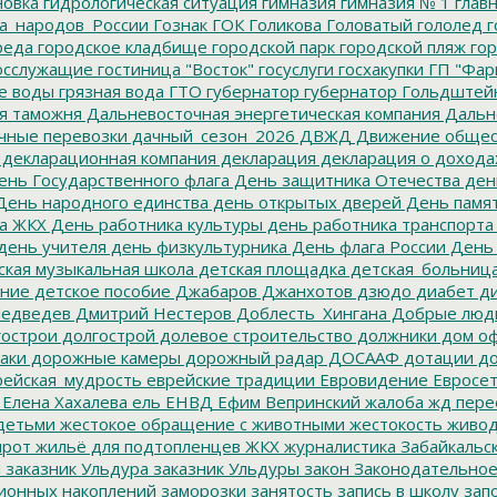
новка
гидрологическая ситуация
гимназия
гимназия № 1
глав
а_народов_России
Гознак
ГОК
Голикова
Головатый
гололед
г
реда
городское кладбище
городской парк
городской пляж
гор
осслужащие
гостиница "Восток"
госуслуги
госхакупки
ГП "Фар
е воды
грязная вода
ГТО
губернатор
губернатор Гольдштей
я таможня
Дальневосточная энергетическая компания
Дальне
чные перевозки
дачный_сезон_2026
ДВЖД
Движение общес
декларационная компания
декларация
декларация о дохода
нь Государственного флага
День защитника Отечества
ден
ень народного единства
день открытых дверей
День памят
а ЖКХ
День работника культуры
день работника транспорта
день учителя
день физкультурника
День флага России
День
ская музыкальная школа
детская площадка
детская_больниц
ание
детское пособие
Джабаров
Джанхотов
дзюдо
диабет
ди
едведев
Дмитрий Нестеров
Доблесть_Хингана
Добрые люд
острои
долгострой
долевое строительство
должники
дом о
аки
дорожные камеры
дорожный радар
ДОСААФ
дотации
до
ейская_мудрость
еврейские традиции
Евровидение
Евросе
Елена Хахалева
ель
ЕНВД
Ефим Вепринский
жалоба
жд пере
детьми
жестокое обращение с животными
жестокость
живо
ирот
жильё для подтопленцев
ЖКХ
журналистика
Забайкальск
м
заказник Ульдура
заказник Ульдуры
закон
Законодательное
ионных накоплений
заморозки
занятость
запись в школу
запо