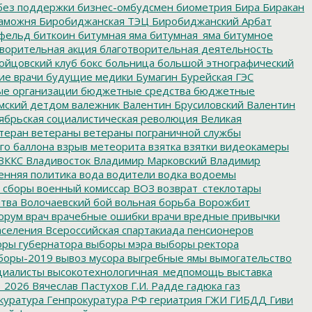
без поддержки
бизнес-омбудсмен
биометрия
Бира
Биракан
аможня
Биробиджанская ТЭЦ
Биробиджанский Арбат
фельд
биткоин
битумная яма
битумная_яма
битумное
ворительная акция
благотворительная деятельность
ойцовский клуб
бокс
больница
большой этнографический
е врачи
будущие медики
Бумагин
Бурейская ГЭС
е организации
бюджетные средства
бюджетные
мский детдом
валежник
Валентин Брусиловский
Валентин
ябрьская социалистическая революция
Великая
теран
ветераны
ветераны пограничной службы
го баллона
взрыв метеорита
взятка
взятки
видеокамеры
ВККС
Владивосток
Владимир Марковский
Владимир
енняя политика
вода
водители
водка
водоемы
 сборы
военный комиссар
ВОЗ
возврат_стеклотары
итва
Волочаевский бой
вольная борьба
Ворожбит
орум
врач
врачебные ошибки
врачи
вредные привычки
аселения
Всероссийская спартакиада пенсионеров
ры губернатора
выборы мэра
выборы ректора
боры-2019
вывоз мусора
выгребные ямы
вымогательство
циалисты
высокотехнологичная_медпомощь
выставка
_2026
Вячеслав Пастухов
Г.И. Радде
гадюка
газ
куратура
Генпрокуратура РФ
гериатрия
ГЖИ
ГИБДД
Гиви