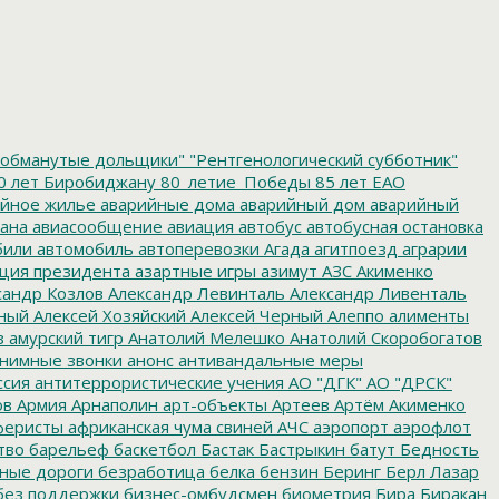
обманутые дольщики"
"Рентгенологический субботник"
0 лет Биробиджану
80_летие_Победы
85 лет ЕАО
йное жилье
аварийные дома
аварийный дом
аварийный
ана
авиасообщение
авиация
автобус
автобусная остановка
били
автомобиль
автоперевозки
Агада
агитпоезд
аграрии
ция президента
азартные игры
азимут
АЗС
Акименко
сандр Козлов
Александр Левинталь
Александр Ливенталь
ный
Алексей Хозяйский
Алексей Черный
Алеппо
алименты
з
амурский тигр
Анатолий Мелешко
Анатолий Скоробогатов
нимные звонки
анонс
антивандальные меры
ссия
антитеррористические учения
АО "ДГК"
АО "ДРСК"
ов
Армия
Арнаполин
арт-объекты
Артеев
Артём Акименко
еристы
африканская чума свиней
АЧС
аэропорт
аэрофлот
тво
барельеф
баскетбол
Бастак
Бастрыкин
батут
Бедность
нные дороги
безработица
белка
бензин
Беринг
Берл Лазар
без поддержки
бизнес-омбудсмен
биометрия
Бира
Биракан