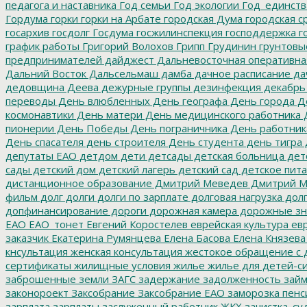
педагога и наставника
Год семьи
Год экологии
Год_единств
Гордума
горки
горки на Арбате
городская Дума
городская с
госархив
госдолг
Госдума
госжилинспекция
господдержка
г
график работы
Григорий Волохов
Грипп
Грудинин
грунтовы
предпринимателей
дайджест
Дальневосточная оперативна
Дальний Восток
Дальсельмаш
дамба
дачное расписание
да
дедовщина
Деева
дежурные группы
дезинфекция
декабрь
переводы
День влюбленных
День географа
День города
Де
космонавтики
День матери
День медицинского работника
Д
пионерии
День Победы
День пограничника
День работник
День спасателя
день строителя
День студента
день тигра
депутаты ЕАО
детдом
дети
детсады
детская больница
дет
сады
детский дом
детский лагерь
детский сад
детское пит
дистанционное образование
Дмитрий Меведев
Дмитрий М
фильм
долг
долги
долги по зарплате
долговая нагрузка
долг
допфинансирование
дороги
дорожная камера
дорожные зн
ЕАО
ЕАО_тонет
Евгений Коростелев
еврейская культура
евр
заказчик
Екатерина Румянцева
Елена Басова
Елена Князева
кнсультация
женская консультация
жестокое обращение с 
сертификаты
жилищные условия
жилье
жилье для детей-с
заброшенные земли
ЗАГС
задержание
задолженность
зай
законороект
Заксобрание
Заксобрание ЕАО
заморозка пенс
зарплата
зарплаты
заслуженный работник ЖКХ
зачистка_су