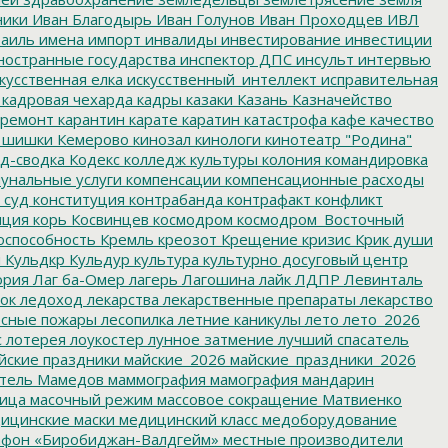
ники
Иван Благодырь
Иван Голунов
Иван Проходцев
ИВЛ
аиль
имена
импорт
инвалиды
инвестирование
инвестиции
остранные государства
инспектор ДПС
инсульт
интервью
кусственная елка
искусственный_интеллект
исправительная
кадровая чехарда
кадры
казаки
Казань
Казначейство
ремонт
карантин
карате
каратин
катастрофа
кафе
качество
 шишки
Кемерово
кинозал
кинологи
кинотеатр "Родина"
д-сводка
Кодекс
колледж культуры
колония
командировка
унальные услуги
компенсации
компенсационные расходы
 суд
конституция
контрабанда
контрафакт
конфликт
пция
корь
Косвинцев
космодром
космодром_Восточный
оспособность
Кремль
креозот
Крещение
кризис
Крик души
я
Кульдкр
Кульдур
культура
культурно досуговый центр
ория
Лаг ба-Омер
лагерь
Лагошина
лайк
ЛДПР
Левинталь
ок
ледоход
лекарства
лекарственные препараты
лекарство
сные пожары
лесопилка
летние каникулы
лето
лето_2026
с
лотерея
лоукостер
лунное затмение
лучший спасатель
йские праздники
майские_2026
майские_праздники_2026
тель
Мамедов
маммография
мамография
мандарин
ица
масочный режим
массовое сокращение
Матвиенко
ицинские маски
медицинский класс
медоборудование
фон «Биробиджан-Валдгейм»
местные производители