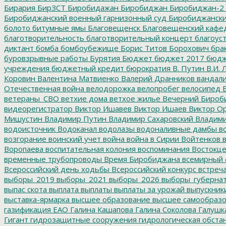
Бирария
БирЗСТ
Биробидажан
Биробиджан
Биробиджан-2
Биробиджанский военный гарнизонный суд
Биробиджанский
болото
битумные ямы
Благовещенск
Благовещенский кафе
благотворительность
благотворительный концерт
благоус
диктант
бомба
бомбоубежище
Борис Титов
Борохович
бра
буровзрывные работы
Бурятия
Бюджет
бюджет 2017
бюдж
учреждения
бюджетный кредит
бюрократия
В. Путин
В.И. 
Коровин
Валентина Матвиенко
Валерий Дранников
вандал
Отечественная война
велодорожка
велопробег
велосипед
В
ветераны_СВО
ветхие дома
ветхое жилье
Вечерний Бироб
видеорегистратор
Виктор Ишавев
Виктор Ишаев
Виктор О
Мишустин
Владимир Путин
Владимир Сахаровский
Владими
водоисточник
Водоканал
водолазы
водоналивные дамбы
во
возгорание
воинский учет
война
война в Сирии
Войтенков
в
Воропаева
воспитательная колония
воспоминания
Востокц
временные трубопроводы
Время Биробиджана
всемирный 
Всероссийский день ходьбы
Всероссийский конкурс
встреч
выборы_2019
выборы_2021
выборы_2026
выборы_губерна
выпас скота
выплата
выплаты
выплаты за урожай
выпускник
выставка-ярмарка
высшее образование
высшее самообразо
газификация ЕАО
Галина Кашапова
Галина Соколова
Галушк
Гигант
гидрозащитные сооружения
гидрологическая обста