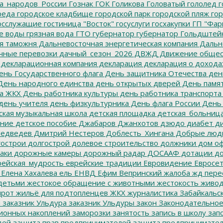
а_народов_России
Гознак
ГОК
Голикова
Головатый
гололед
г
реда
городское кладбище
городской парк
городской пляж
гор
осслужащие
гостиница "Восток"
госуслуги
госхакупки
ГП "Фар
е воды
грязная вода
ГТО
губернатор
губернатор Гольдштей
я таможня
Дальневосточная энергетическая компания
Дальне
чные перевозки
дачный_сезон_2026
ДВЖД
Движение общес
декларационная компания
декларация
декларация о дохода
нь Государственного флага
День защитника Отечества
ден
ень народного единства
день открытых дверей
День памят
а ЖКХ
День работника культуры
день работника транспорта
день учителя
день физкультурника
День флага России
День
ская музыкальная школа
детская площадка
детская_больниц
ание
детское пособие
Джабаров
Джанхотов
дзюдо
диабет
ди
едведев
Дмитрий Нестеров
Доблесть_Хингана
Добрые люд
острои
долгострой
долевое строительство
должники
дом о
аки
дорожные камеры
дорожный радар
ДОСААФ
дотации
до
ейская_мудрость
еврейские традиции
Евровидение
Евросе
Елена Хахалева
ель
ЕНВД
Ефим Вепринский
жалоба
жд пере
детьми
жестокое обращение с животными
жестокость
живо
ирот
жильё для подтопленцев
ЖКХ
журналистика
Забайкальск
м
заказник Ульдура
заказник Ульдуры
закон
Законодательное
ионных накоплений
заморозки
занятость
запись в школу
запо
дей
защита прав предпринимателей
защита предпринимате