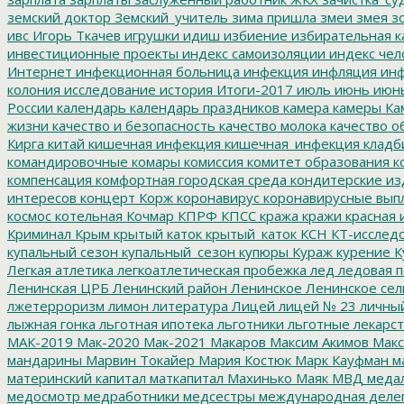
земский доктор
Земский_учитель
зима пришла
змеи
змея
зо
ивс
Игорь Ткачев
игрушки
идиш
избиение
избирательная к
инвестиционные проекты
индекс самоизоляции
индекс чел
Интернет
инфекционная больница
инфекция
инфляция
инф
колония
исследование
история
Итоги-2017
июль
июнь
июн
России
календарь
календарь праздников
камера
камеры
Ка
жизни
качество и безопасность
качество молока
качество о
Кирга
китай
кишечная инфекция
кишечная_инфекция
кладб
командировочные
комары
комиссия
комитет образования
к
компенсация
комфортная городская среда
кондитерские из
интересов
концерт
Корж
коронавирус
коронавирусные вып
космос
котельная
Кочмар
КПРФ
КПСС
кража
кражи
красная 
Криминал
Крым
крытый каток
крытый_каток
КСН
КТ-исслед
купальный сезон
купальный_сезон
купюры
Кураж
курение
К
Легкая атлетика
легкоатлетическая пробежка
лед
ледовая п
Ленинская ЦРБ
Ленинский район
Ленинское
Ленинское сел
лжетерроризм
лимон
литература
Лицей
лицей № 23
личны
лыжная гонка
льготная ипотека
льготники
льготные лекарст
МАК-2019
Мак-2020
Мак-2021
Макаров
Максим Акимов
Макс
мандарины
Марвин Токайер
Мария Костюк
Марк Кауфман
ма
материнский капитал
маткапитал
Махинько
Маяк
МВД
меда
медосмотр
медработники
медсестры
международная деле