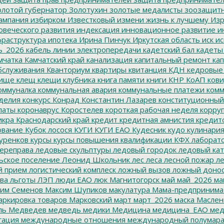
лотой губернатор
Золотухин
золотые медалисты
зоозащит
ампания
избирком
Известковый
измени жизнь к лучшему
Изр
овеческого развития
индексация
инновационное развитие
ин
раструктура
ипотека
Ирина Пинчук
Иркутская область
иск
ис
ь_2026
кабель линии электропередачи
кадетский бал
кадеты
мчатка
Камчатский край
канализация
капитальный ремонт
кап
бслуживания
Кванториум
квартиры
квитанция
КДН
кедровые
ище
клещ
клещи
клубника
книга памяти
книги
КНР
КоАП
кови
оммуналка
коммунальная авария
коммунальные платежи
комм
делия
конкурс
Конрад
Константин Лазарев
конституционный
латы
коронаврус
Коростелев
короткая рабочая неделя
корру
икра
Краснодарский край
кредит
кредитная амнистия
кредит
ование
Кубок лосося
КУГИ
КУГИ ЕАО
Кудесник
кудо
кулинари
уренков
курсы
курсы повышения квалификации
КФХ
лаборат
ереправа
ледовые скульптуры
ледовый городок
ледовый кат
ьское поселение
Леонид Школьник
лес
леса
лесной пожар
ле
й прием
логистический комплеск
ложный вызов
ложный доно
ва
льготы
ЛЭП
люди ЕАО
люк
Магнитогорск
май
май_2026
ма
им Семенов
Максим Шупиков
макулатура
Мама-предпринима
ркировка товаров
Марковский
март
март_2026
маска
Маслен
ль
Медведев
медведь
медики
Медицина
медицина_ЕАО
мед
гация
международные отношения
международный полумара