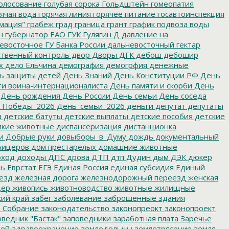
олосование
голубая сорока
Гольдштейн
гомеопатия
ячая вода
горячая линия
горячее питание
госавтоинспекция
мация"
грабеж
град
граница
грант
график подвоза воды
н
губернатор ЕАО
ГУК
Гулягин
Д
давление на
восточное ГУ Банка России
дальневосточный гектар
твенный контроль
двор
Дворы
ДГК
дебош
дебошир
х
дело Ельчина
демография
демогрфия
денежные
ь защиты детей
День Знаний
День Конституции РФ
День
и воина-интернационалиста
День памяти и скорби
День
День рождения
День России
День семьи
День соседа
_Победы_2026
День_семьи_2026
деньги
депутат
депутаты
а
детские батуты
детские выплаты
детские пособия
детские
кие животные
диспансеризация
дистанционка
и
Добрые руки
довыборы_в_Думу
дождь
документальный
фицеров
дом престарелых
домашние животные
ход
доходы
ДПС
дрова
ДТП
дтп
Дудин
дым
ДЭК
дюкер
ть
Еврстат
ЕГЭ
Единая Россия
единая субсидия
Единый
езд
железная дорога
железнодорожный переезд
женская
дер
живопись
животноводство
животные
жилищные
ий край
забег
заболевание
заброшенные здания
 Собрание
законодательство
законопреокт
законопроект
ведник "Бастак"
заповедники
заработная плата
Заречье
лей
здравоохранение
земледельцы
землетрясение
земля