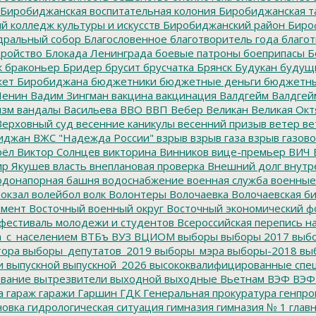
Биробиджанская воспитательная колония
Биробиджанская т
 колледж культуры и искусств
Биробиджанский район
Биро
дральный собор
Благословенное
благотворитель года
благот
тройство
Блокада Ленинграда
боевые патроны
боеприпасы
Б
к
браконьер
Бридер
брусит
брусчатка
Брянск
Будукан
будущи
ет Биробиджана
бюджетники
бюджетные деньги
бюджетны
Ленин
Вадим Зингман
вакцина
вакцинация
Валдгейм
Валдгей
изм
вандалы
Васильева
ВВО
ВВП
Вебер
Великан
Великая Окт
ерховный суд
весенние каникулы
весенний призыв
ветер
ве
иджан
ВЖС "Надежда России"
взрыв
взрыв газа
взрыв газово
рёл
Виктор Солнцев
викторина
Винников
вице-премьер
ВИЧ
р Якушев
власть
внеплановая проверка
Внешний долг
внутр
донапорная башня
водоснабжение
военная служба
военные
окзал
волейбол
волк
Волонтеры
Волочаевка
Волочаевская б
емент
Восточный военный округ
Восточный экономический ф
фестиваль молодежи и студентов
Всероссийская перепись н
а_с_населением
ВТБъ
ВУЗ
ВЦИОМ
выборы
выборы 2017
выбо
тора
выборы_депутатов_2019
выборы_мэра
выборы-2018
вы
и
выпускной
выпускной_2026
высококвалифицированные спе
вание
вытрезвители
выходной
выходные
Вьетнам
ВЭФ
ВЭФ
а
гараж
гаражи
Гаршин
ГДК
Генеральная прокуратура
генпро
новка
гидрологическая ситуация
гимназия
гимназия № 1
глав