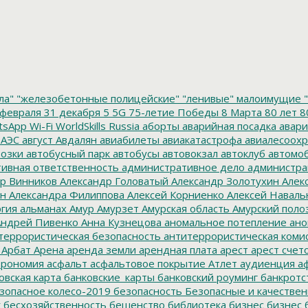
ла"
"железобетонные полицейские"
"ленивые" малоимущие
"
февраля
31 декабря
5
5G
75-летие Победы
8 Марта
80 лет
8
tsApp
Wi-Fi
WorldSkills Russia
аборты
аварийная посадка
авари
 АЭС
август
Авдалян
авиабилеты
авиакатастрофа
авиалесоохр
озки
автобусный парк
автобусы
автовокзал
автоклуб
автомо
ивная ответственность
административное дело
администра
р Винников
Александр Головатый
Александр Золотухин
Алек
ин
Александра Филиппова
Алексей Корниенко
Алексей Наваль
гия
альманах
Амур
Амурзет
Амурская область
Амурский поло
ндрей Пивенко
Анна Кузнецова
аномальное потепление
ано
террористическая безопасность
антитеррористическая коми
Арбат
Арена
аренда земли
арендная плата
арест
арест счет
трономия
асфальт
асфальтовое покрытие
Атлет
аудиенция
аф
овская карта
банковские_карты
банковский роуминг
банкротс
зопасное колесо-2019
безопасность
Безопасные и качестве
к
бесхозяйственность
бешенство
библиотека
бизнес
бизнес 