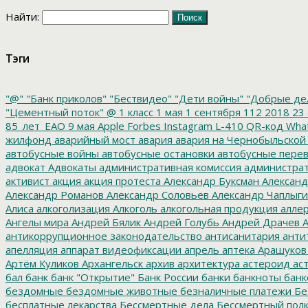
Найти:
Тэги
"@"
"Банк приколов"
"Бествидео"
"Дети войны"
"Добрые де
"Цементный поток"
@
1 класс
1 мая
1 сентября
112
2018
23 
85_лет_ЕАО
9 мая
Apple
Forbes
Instagram
L-410
QR-код
Wha
жилфонд
аварийный мост
авария
авария на Чернобыльской
автобусные войны
автобусные остановки
автобусные перев
адвокат
Адвокаты
административная комиссия
администрат
активист
акция
акция протеста
Александр Буксман
Александ
Александр Романов
Александр Соловьев
Александр Чаплыг
Алиса
алкоголизация
Алкоголь
алкогольная продукция
аллер
Ангелы мира
Андрей Бялик
Андрей Голубь
Андрей Драчев
А
антикоррупционное законодательство
антисанитария
анти
апелляция
аппарат видеофиксации
апрель
аптека
Арашуков
Артём Куликов
Архангельск
архив
архитектура
астероид
ас
бал
банк
банк "Открытие"
Банк России
банки
банкноты
банк
бездомные
бездомные животные
безналичные платежи
Бе
бесплатные лекарства
Бессмертные дела
Бессмертный пол