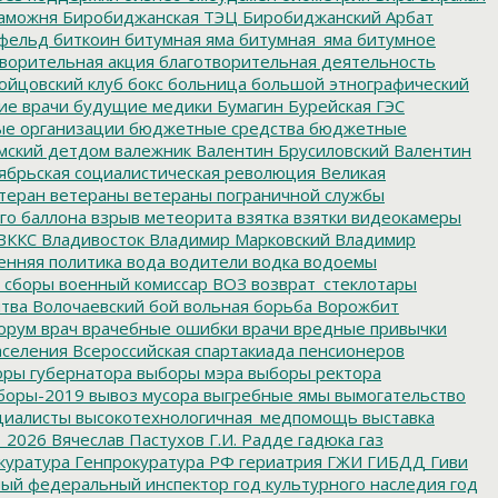
аможня
Биробиджанская ТЭЦ
Биробиджанский Арбат
фельд
биткоин
битумная яма
битумная_яма
битумное
ворительная акция
благотворительная деятельность
ойцовский клуб
бокс
больница
большой этнографический
е врачи
будущие медики
Бумагин
Бурейская ГЭС
е организации
бюджетные средства
бюджетные
мский детдом
валежник
Валентин Брусиловский
Валентин
ябрьская социалистическая революция
Великая
теран
ветераны
ветераны пограничной службы
го баллона
взрыв метеорита
взятка
взятки
видеокамеры
ВККС
Владивосток
Владимир Марковский
Владимир
енняя политика
вода
водители
водка
водоемы
 сборы
военный комиссар
ВОЗ
возврат_стеклотары
итва
Волочаевский бой
вольная борьба
Ворожбит
орум
врач
врачебные ошибки
врачи
вредные привычки
аселения
Всероссийская спартакиада пенсионеров
ры губернатора
выборы мэра
выборы ректора
боры-2019
вывоз мусора
выгребные ямы
вымогательство
циалисты
высокотехнологичная_медпомощь
выставка
_2026
Вячеслав Пастухов
Г.И. Радде
гадюка
газ
куратура
Генпрокуратура РФ
гериатрия
ГЖИ
ГИБДД
Гиви
ный федеральный инспектор
год культурного наследия
год