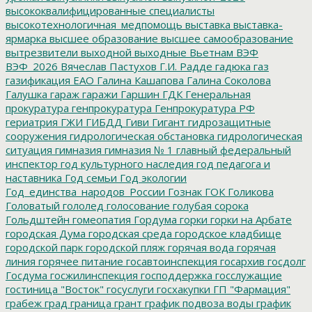
высококвалифицированные специалисты
высокотехнологичная_медпомощь
выставка
выставка-
ярмарка
высшее образование
высшее самообразование
вытрезвители
выходной
выходные
Вьетнам
ВЭФ
ВЭФ_2026
Вячеслав Пастухов
Г.И. Радде
гадюка
газ
газификация ЕАО
Галина Кашапова
Галина Соколова
Галушка
гараж
гаражи
Гаршин
ГДК
Генеральная
прокуратура
генпрокуратура
Генпрокуратура РФ
гериатрия
ГЖИ
ГИБДД
Гиви
Гигант
гидрозащитные
сооружения
гидрологическая обстановка
гидрологическая
ситуация
гимназия
гимназия № 1
главный федеральный
инспектор
год культурного наследия
год педагога и
наставника
Год семьи
Год экологии
Год_единства_народов_России
Гознак
ГОК
Голикова
Головатый
гололед
голосование
голубая сорока
Гольдштейн
гомеопатия
Гордума
горки
горки на Арбате
городская Дума
городская среда
городское кладбище
городской парк
городской пляж
горячая вода
горячая
линия
горячее питание
госавтоинспекция
госархив
госдолг
Госдума
госжилинспекция
господдержка
госслужащие
гостиница "Восток"
госуслуги
госхакупки
ГП "Фармация"
грабеж
град
граница
грант
график подвоза воды
график