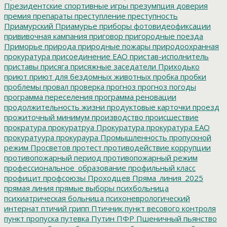
Президентские спортивные игры
презумпция доверия
премия
препараты
преступление
преступность
Приамурский
Приамурье
приборы фотовидеофиксации
прививочная кампания
приговор
пригородные поезда
Приморье
природа
природные пожары
природоохранная
прокуратура
присоединение ЕАО
пристав-исполнитель
приставы
присяга
присяжные заседатели
Приходько
приют
приют для бездомных животных
пробка
пробки
проблемы
провал
проверка
прогноз
прогноз погоды
программа переселения
программа реновации
продолжительность жизни
продуктовые карточки
проезд
прожиточный минимум
производство
происшествие
прократура
прокуратруа
Прокуратура
прокуратура ЕАО
прокуратуура
прокураура
Промышленность
пропускной
режим
Просветов
протест
противодействие коррупции
противопожарный период
противопожарный режим
профессиональное_образование
профильный класс
профицит
профсоюзы
Проходцев
Пряма_линия_2025
прямая линия
прямые выборы
психбольница
психиатрическая больница
психоневрологический
интернат
птичий грипп
Птичник
пункт весового контроля
пункт пропуска
путевка
Путин
ПФР
Пшеничный
пьянство