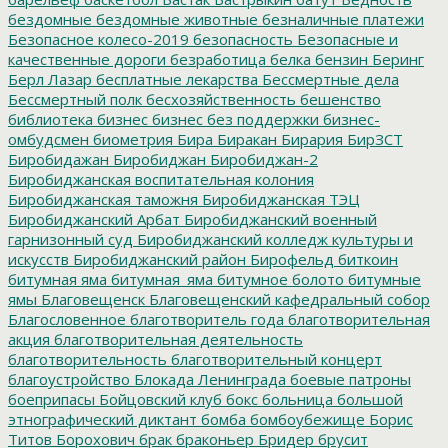
бездомные
бездомные животные
безналичные платежи
Безопасное колесо-2019
безопасность
Безопасные и
качественные дороги
безработица
белка
бензин
Беринг
Берл Лазар
бесплатные лекарства
Бессмертные дела
Бессмертный полк
бесхозяйственность
бешенство
библиотека
бизнес
бизнес без поддержки
бизнес-
омбудсмен
биометрия
Бира
Биракан
Бирария
БирЗСТ
Биробидажан
Биробиджан
Биробиджан-2
Биробиджанская воспитательная колония
Биробиджанская таможня
Биробиджанская ТЭЦ
Биробиджанский Арбат
Биробиджанский военный
гарнизонный суд
Биробиджанский колледж культуры и
искусств
Биробиджанский район
Бирофельд
биткоин
битумная яма
битумная_яма
битумное болото
битумные
ямы
Благовещенск
Благовещенский кафедральный собор
Благословенное
благотворитель года
благотворительная
акция
благотворительная деятельность
благотворительность
благотворительный концерт
благоустройство
Блокада Ленинграда
боевые патроны
боеприпасы
Бойцовский клуб
бокс
больница
большой
этнографический диктант
бомба
бомбоубежище
Борис
Титов
Борохович
брак
браконьер
Бридер
брусит