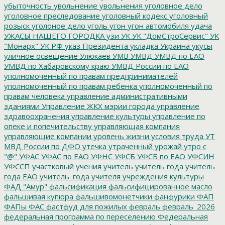
убыточность
увольнение
увольнения
уголовное дело
уголовное преследование
уголовный кодекс
уголовный
розыск
уголоное дело
уголь
угон
угон автомобиля
удача
УЖАСЫ НАШЕГО ГОРОДКА
узи
УК
УК "ДомСтроСервис"
УК
"Монарх"
УК РФ
указ Президента
укладка
Украина
укусы
уличное освещение
Улюкаев
УМВ
УМВД
УМВД по ЕАО
УМВД по Хабаровскому краю
УМВД России по ЕАО
уполномоченный по правам предпринимателей
уполномоченный по правам ребенка
уполномоченный по
правам человека
управление административными
зданиями
Управление ЖКХ мэрии города
управление
здравоохранения
управление культуры
управление по
опеке и попечительству
управляющая компания
управляющие компании
уровень жизни
условия труда
УТ
МВД России по ДФО
утечка
утраченный урожай
утро с
"@"
УФАС
УФАС по ЕАО
УФНС
УФСБ
УФСБ по ЕАО
УФСИН
УФССП
участковый
учения
учитель
учитель года
учитель
года ЕАО
учитель_года
учителя
учреждения культуры
ФАД "Амур"
фальсификация
фальсифицированное масло
фальшивая купюра
фальшивомонетчики
фанфурики
ФАП
ФАПы
ФАС
фастфуд для пожилых
февраль
февраль_2026
федеральная программа по переселению
Федеральная