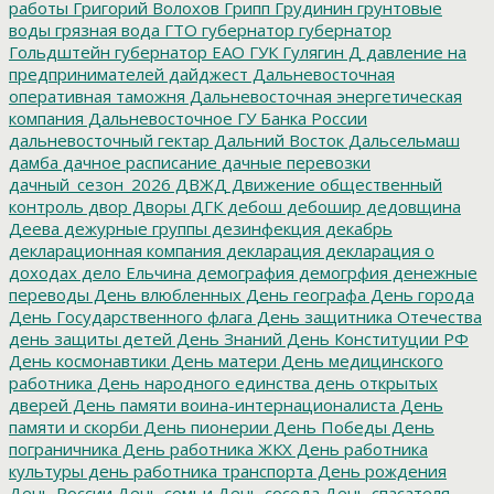
работы
Григорий Волохов
Грипп
Грудинин
грунтовые
воды
грязная вода
ГТО
губернатор
губернатор
Гольдштейн
губернатор ЕАО
ГУК
Гулягин
Д
давление на
предпринимателей
дайджест
Дальневосточная
оперативная таможня
Дальневосточная энергетическая
компания
Дальневосточное ГУ Банка России
дальневосточный гектар
Дальний Восток
Дальсельмаш
дамба
дачное расписание
дачные перевозки
дачный_сезон_2026
ДВЖД
Движение общественный
контроль
двор
Дворы
ДГК
дебош
дебошир
дедовщина
Деева
дежурные группы
дезинфекция
декабрь
декларационная компания
декларация
декларация о
доходах
дело Ельчина
демография
демогрфия
денежные
переводы
День влюбленных
День географа
День города
День Государственного флага
День защитника Отечества
день защиты детей
День Знаний
День Конституции РФ
День космонавтики
День матери
День медицинского
работника
День народного единства
день открытых
дверей
День памяти воина-интернационалиста
День
памяти и скорби
День пионерии
День Победы
День
пограничника
День работника ЖКХ
День работника
культуры
день работника транспорта
День рождения
День России
День семьи
День соседа
День спасателя