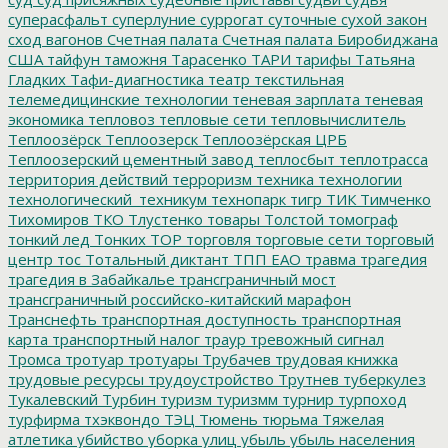
суперасфальт
суперлуние
суррогат
суточные
сухой закон
сход вагонов
Счетная палата
Счетная палата Биробиджана
США
тайфун
таможня
Тарасенко
ТАРИ
тарифы
Татьяна
Гладких
Тафи-диагностика
театр
текстильная
телемедицинские технологии
теневая зарплата
теневая
экономика
тепловоз
тепловые сети
тепловычислитель
Теплоозёрск
Теплоозерск
Теплоозёрская ЦРБ
Теплоозерский цементный завод
теплосбыт
теплотрасса
территория действий
терроризм
техника
технологии
технологический_техникум
технопарк
тигр
ТИК
Тимченко
Тихомиров
ТКО
Тлустенко
товары
Толстой
томограф
тонкий лед
Тонких
ТОР
торговля
торговые сети
торговый
центр
тос
Тотальный диктант
ТПП ЕАО
травма
трагедия
трагедия в Забайкалье
трансграничный мост
трансграничный российско-китайский марафон
Транснефть
транспортная доступность
транспортная
карта
транспортный налог
траур
тревожный сигнал
Тромса
тротуар
тротуары
Трубачев
трудовая книжка
трудовые ресурсы
трудоустройство
Трутнев
туберкулез
Тукалевский
Турбин
туризм
туризмм
турнир
турпоход
турфирма
тхэквондо
ТЭЦ
Тюмень
тюрьма
Тяжелая
атлетика
убийство
уборка улиц
убыль
убыль населения