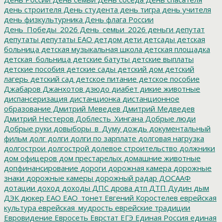
день строителя
День студента
день тигра
день учителя
день физкультурника
День флага России
День_Победы_2026
День_семьи_2026
деньги
депутат
депутаты
депутаты ЕАО
детдом
дети
детсады
детская
больница
детская музыкальная школа
детская площадка
детская_больница
детские батуты
детские выплаты
детские пособия
детские сады
детский дом
детский
лагерь
детский сад
детское питание
детское пособие
Джабаров
Джанхотов
дзюдо
диабет
дикие животные
диспансеризация
дистанционка
дистанционное
образование
Дмитрий Меведев
Дмитрий Медведев
Дмитрий Нестеров
Доблесть_Хингана
Добрые люди
Добрые руки
довыборы_в_Думу
дождь
документальный
фильм
долг
долги
долги по зарплате
долговая нагрузка
долгострои
долгострой
долевое строительство
должники
дом офицеров
дом престарелых
домашние животные
допфинансирование
дороги
дорожная камера
дорожные
знаки
дорожные камеры
дорожный радар
ДОСААФ
дотации
доход
доходы
ДПС
дрова
дтп
ДТП
Дудин
дым
ДЭК
дюкер
ЕАО
ЕАО_тонет
Евгений Коростелев
еврейская
культура
еврейская_мудрость
еврейские традиции
Евровидение
Евросеть
Еврстат
ЕГЭ
Единая Россия
единая