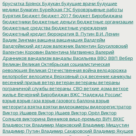
брусчатка
Брянск
Будукан
будущие врачи
будущие
медики
Бумагин
Бурейская ГЭС
буровзрывные работы
Бурятия
Бюджет
бюджет 2017
бюджет Биробиджана
бюджетники
бюджетные деньги
бюджетные организации
бюджетные средства
бюджетные учреждения
бюджетный кредит
бюрократия
В. Путин
В.И. Ленин
Вадим Зингман
вакцина
вакцинация
Валдгейм
Валдгеймский детдом
валежник
Валентин Брусиловский
Валентин Коровин
Валентина Матвиенко
Валерий
Дранников
вандализм
вандалы
Васильева
ВВО
ВВП
Вебер
Великан
Великая Октябрьская социалистическая
революция
Великая Отечественная война
велодорожка
велопробег
велосипед
Верховный суд
весенние каникулы
весенний призыв
ветер
ветеран
ветераны
ветераны
пограничной службы
ветераны_СВО
ветхие дома
ветхое
жилье
Вечерний Биробиджан
ВЖС "Надежда России"
взрыв
взрыв газа
взрыв газового баллона
взрыв
метеорита
взятка
взятки
видеокамеры
видеорегистратор
Виктор Ишавев
Виктор Ишаев
Виктор Орёл
Виктор
Солнцев
викторина
Винников
вице-премьер
ВИЧ
ВККС
Владивосток
Владимир Марковский
Владимир Мишустин
Владимир Путин
Владимир Сахаровский
Владимир Якушев