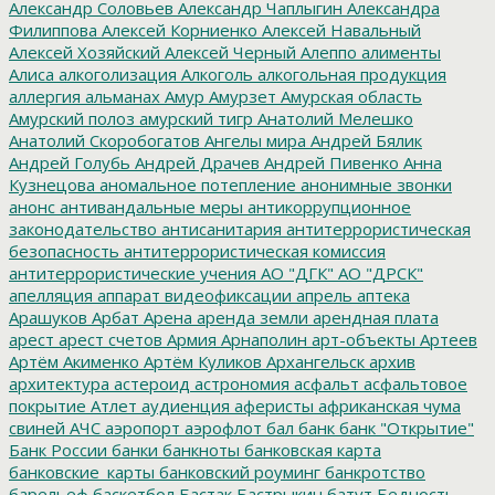
Александр Соловьев
Александр Чаплыгин
Александра
Филиппова
Алексей Корниенко
Алексей Навальный
Алексей Хозяйский
Алексей Черный
Алеппо
алименты
Алиса
алкоголизация
Алкоголь
алкогольная продукция
аллергия
альманах
Амур
Амурзет
Амурская область
Амурский полоз
амурский тигр
Анатолий Мелешко
Анатолий Скоробогатов
Ангелы мира
Андрей Бялик
Андрей Голубь
Андрей Драчев
Андрей Пивенко
Анна
Кузнецова
аномальное потепление
анонимные звонки
анонс
антивандальные меры
антикоррупционное
законодательство
антисанитария
антитеррористическая
безопасность
антитеррористическая комиссия
антитеррористические учения
АО "ДГК"
АО "ДРСК"
апелляция
аппарат видеофиксации
апрель
аптека
Арашуков
Арбат
Арена
аренда земли
арендная плата
арест
арест счетов
Армия
Арнаполин
арт-объекты
Артеев
Артём Акименко
Артём Куликов
Архангельск
архив
архитектура
астероид
астрономия
асфальт
асфальтовое
покрытие
Атлет
аудиенция
аферисты
африканская чума
свиней
АЧС
аэропорт
аэрофлот
бал
банк
банк "Открытие"
Банк России
банки
банкноты
банковская карта
банковские_карты
банковский роуминг
банкротство
барельеф
баскетбол
Бастак
Бастрыкин
батут
Бедность