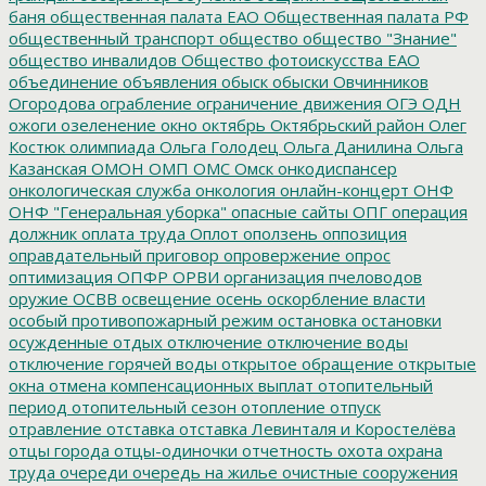
баня
общественная палата ЕАО
Общественная палата РФ
общественный транспорт
общество
общество "Знание"
общество инвалидов
Общество фотоискусства ЕАО
объединение
объявления
обыск
обыски
Овчинников
Огородова
ограбление
ограничение движения
ОГЭ
ОДН
ожоги
озеленение
окно
октябрь
Октябрьский район
Олег
Костюк
олимпиада
Ольга Голодец
Ольга Данилина
Ольга
Казанская
ОМОН
ОМП
ОМС
Омск
онкодиспансер
онкологическая служба
онкология
онлайн-концерт
ОНФ
ОНФ "Генеральная уборка"
опасные сайты
ОПГ
операция
должник
оплата труда
Оплот
оползень
оппозиция
оправдательный приговор
опровержение
опрос
оптимизация
ОПФР
ОРВИ
организация пчеловодов
оружие
ОСВВ
освещение
осень
оскорбление власти
особый противопожарный режим
остановка
остановки
осужденные
отдых
отключение
отключение воды
отключение горячей воды
открытое обращение
открытые
окна
отмена компенсационных выплат
отопительный
период
отопительный сезон
отопление
отпуск
отравление
отставка
отставка Левинталя и Коростелёва
отцы города
отцы-одиночки
отчетность
охота
охрана
труда
очереди
очередь на жилье
очистные сооружения