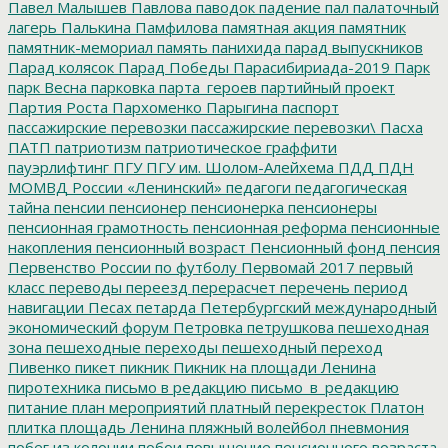
Павел Малышев
Павлова
паводок
падение
пал
палаточный
лагерь
Палькина
Памфилова
памятная акция
памятник
памятник-мемориал
память
панихида
парад выпускников
Парад колясок
Парад Победы
Парасибириада-2019
Парк
парк Весна
парковка
парта_героев
партийный проект
Партия Роста
Пархоменко
Парыгина
паспорт
пассажирские перевозки
пассажирские перевозки\
Пасха
ПАТП
патриотизм
патриотическое граффити
пауэрлифтинг
ПГУ
ПГУ им. Шолом-Алейхема
ПДД
ПДН
МОМВД России «Ленинский»
педагоги
педагогическая
тайна
пенсии
пенсионер
пенсионерка
пенсионеры
пенсионная грамотность
пенсионная реформа
пенсионные
накопления
пенсионный возраст
Пенсионный фонд
пенсия
Первенство России по футболу
Первомай 2017
первый
класс
переводы
переезд
перерасчет
перечень
период
навигации
Песах
петарда
Петербургский международный
экономический форум
Петровка
петрушкова
пешеходная
зона
пешеходные переходы
пешеходный переход
Пивенко
пикет
пикник
Пикник на площади Ленина
пиротехника
письмо в редакцию
письмо_в_редакцию
питание
план мероприятий
платный перекресток
Платон
плитка
площадь Ленина
пляжный волейбол
пневмония
побег из колонии
побои
повышение пенсионного возраста