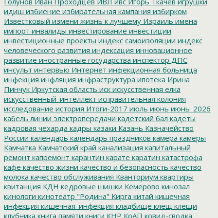
Голунов
Иван Проходцев
ИВЛ
ивс
Игорь Ткачев
игрушки
идиш
избиение
избирательная кампания
избирком
Известковый
измени жизнь к лучшему
Израиль
имена
импорт
инвалиды
инвестирование
инвестиции
инвестиционные проекты
индекс самоизоляции
индекс
человеческого развития
индексация
инновационное
развитие
иностранные государства
инспектор ДПС
инсульт
интервью
Интернет
инфекционная больница
инфекция
инфляция
инфраструктура
ипотека
Ирина
Пинчук
Иркутская область
иск
искусственная елка
искусственный_интеллект
исправительная колония
исследование
история
Итоги-2017
июль
июнь
июнь_2026
кабель линии электропередачи
кадетский бал
кадеты
кадровая чехарда
кадры
казаки
Казань
Казначейство
России
календарь
календарь праздников
камера
камеры
Камчатка
Камчатский край
канализация
капитальный
ремонт
капремонт
карантин
карате
каратин
катастрофа
кафе
качество жизни
качество и безопасность
качество
молока
качество обслуживания
Кванториум
квартиры
квитанция
КДН
кедровые шишки
Кемерово
кинозал
кинологи
кинотеатр "Родина"
Кирга
китай
кишечная
инфекция
кишечная_инфекция
кладбище
клещ
клещи
клубника
книга памяти
книги
КНР
КоАП
ковид-сводка