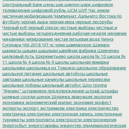
Центральный Банк
цены
цик
циклон
цирк
цифровое
телевидение
цифровой рубль
ЦСМ
ЦУР
Час земли
частичная мобилизация
Чемпионат Дальнего Востока по
футболу
черная дыра
черная икра
черные лесорубы
Черный куб
черный список
честные выборы
честные и
чистые выборы
четырехдневная рабочая неделя
чиновник
чиновники
чипирование
чистая питьевая вода
Чиунэ
Сугихара
ЧМ-2018
ЧП
чс
чума
шампанское
Шапиро
шахматы
шашки
шашлыки
швейная фабрика
Шевченко
шелковый путь
Шереметьево
школа
школа № 10
школа №
11
школа № 4
школа № 9
школы
школьная ярмарка
школьники
школьница из Томсино
школьное образование
школьное питание
школьные автобусы
школьные
завтраки
школьные каникулы
школьные перевозки
школьные поборы
школьный автобус
Шоу группа
"Феникс"
штормовое предупреждение
штраф
штрафы
шумные соседи
щенок
Щукинка
эвакуация
экология
экономика
экономический кризис
экономия
экофест
эксперты
экспорт
экстремизм
электрика
электричество
электричка
электрички
электронная запись
электронные
турникеты
электроплита
электросети
электроэнергия
Энергосбыт
энерготарифы
энкаунтер
эпидемиологическая