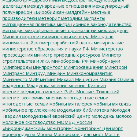
делегация
международные отношения
международный
полумарафон «Биробиджан-Валдгейм»
местные
производители
метеорит
методика
мигранты
миграционная политика
миграционное законодательство
миграция
микрофинансовые_организации
миллиардеры
Минвостокразвития
минеральная вода
Минздрав
минимальный размер заработной платы
минирование
министерство образования и науки РФ
Министерство
просвещения
министр природных ресурсов
Министр
строительства и ЖКХ
Минобороны РФ
Минобрнауки
Минприроды
минпромторг
Минпросвещения
Минстрой
Минтранс
Минтруд
Минфин
Минэкономразвития
Минэнерго
МИР
митинг
Михаил Мишустин
Михаил Озимок
младенцы
Младушка
мнение
мнение_Кузовин
мнение_медицина
мнение_Райт
Мнение_Тиховский
мнение_экономика
мнения
многодетные семьи
многодетные_семьи
мобильная галерея
мобильная связь
мобильное приложение
модельная библиотека
Молодая
Гвардия
молодежный еврейский центр
молодежь
молоко
молочное скотоводство
МОМВД России
«Биробиджанский»
мониторинг
мониторинг цен
морг
морепродукты
Москва
Московское дело
мост
Мост в