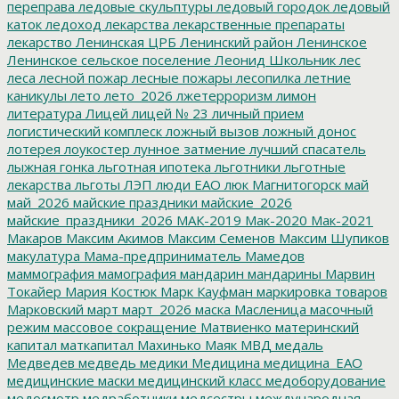
переправа
ледовые скульптуры
ледовый городок
ледовый
каток
ледоход
лекарства
лекарственные препараты
лекарство
Ленинская ЦРБ
Ленинский район
Ленинское
Ленинское сельское поселение
Леонид Школьник
лес
леса
лесной пожар
лесные пожары
лесопилка
летние
каникулы
лето
лето_2026
лжетерроризм
лимон
литература
Лицей
лицей № 23
личный прием
логистический комплеск
ложный вызов
ложный донос
лотерея
лоукостер
лунное затмение
лучший спасатель
лыжная гонка
льготная ипотека
льготники
льготные
лекарства
льготы
ЛЭП
люди ЕАО
люк
Магнитогорск
май
май_2026
майские праздники
майские_2026
майские_праздники_2026
МАК-2019
Мак-2020
Мак-2021
Макаров
Максим Акимов
Максим Семенов
Максим Шупиков
макулатура
Мама-предприниматель
Мамедов
маммография
мамография
мандарин
мандарины
Марвин
Токайер
Мария Костюк
Марк Кауфман
маркировка товаров
Марковский
март
март_2026
маска
Масленица
масочный
режим
массовое сокращение
Матвиенко
материнский
капитал
маткапитал
Махинько
Маяк
МВД
медаль
Медведев
медведь
медики
Медицина
медицина_ЕАО
медицинские маски
медицинский класс
медоборудование
медосмотр
медработники
медсестры
международная