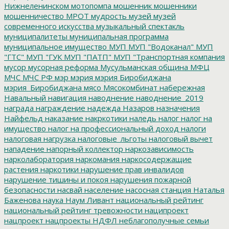
Нижнеленинском
мотопомпа
мошенник
мошенники
мошенничество
МРОТ
мудрость
музей
музей
современного искусства
музыкальный спектакль
муниципалитеты
муниципальная программа
муниципальное имущество
МУП
МУП "Водоканал"
МУП
"ГТС"
МУП "ГУК
МУП "ПАТП"
МУП "Транспортная компания
мусор
мусорная реформа
Мусульманская община
МФЦ
МЧС
МЧС РФ
мэр
мэрия
мэрия Биробиджана
мэрия_Биробиджана
мясо
Мясокомбинат
набережная
Навальный
навигация
наводнение
наводнение_2019
награда
награждение
надежда
Назаров
назначения
Найфельд
наказание
накркотики
наледь
налог
налог на
имущество
налог на профессиональный доход
налоги
налоговая нагрузка
налоговые_льготы
налоговый вычет
нападение
напорный коллектор
наркозависимость
нарколаборатория
наркомания
наркосодержащие
растения
наркотики
нарушение прав инвалидов
нарушение тишины и покоя
нарушения пожарной
безопасности
насвай
население
насосная станция
Наталья
Баженова
наука
Наум Ливант
национальный рейтинг
национальный рейтинг тревожности
наципроект
нацпроект
нацпроекты
НДФЛ
неблагополучные семьи