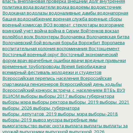
власть
внеплановая проверка
Внешний долг
внутренняя
политика
вода
водители
водка
водоемы
водоисточник
Водоканал
водолазы
водоналивные дамбы
водонапорная
башня
водоснабжение
военная служба
военные сборы
военный комиссар
ВОЗ
возврат_стеклотары
возгорание
воинский учет
война
война в Сирии
Войтенков
вокзал
волейбол
волк
Волонтеры
Волочаевка
Волочаевская битва
Волочаевский бой
вольная борьба
Ворожбит
Воропаева
воспитательная колония
воспоминания
Востокцемент
Восточный военный округ
Восточный экономический
форум
врач
врачебные ошибки
врачи
вредные привычки
временные трубопроводы
Время Биробиджана
всемирный фестиваль молодежи и студентов
Всероссийская перепись населения
Всероссийская
спартакиада пенсионеров
Всероссийский день ходьбы
Всероссийский конкурс
встреча_с_населением
ВТБъ
ВУЗ
ВЦИОМ
выборы
выборы 2017
выборы губернатора
выборы мэра
выборы ректора
выборы_2019
выборы_2021
выборы_2026
выборы_губернатора
выборы_депутатов_2019
выборы_мэра
выборы-2018
выборы-2019
вывоз мусора
выгребные ямы
вымогательство
выпас скота
выплата
выплаты
выплаты за
урожай
выпускники
выпускной
выпускной_2026