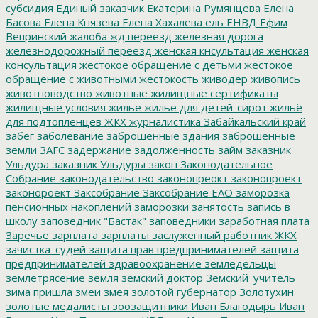
субсидия
Единый заказчик
Екатерина Румянцева
Елена
Басова
Елена Князева
Елена Хахалева
ель
ЕНВД
Ефим
Вепринский
жалоба
жд переезд
железная дорога
железнодорожный переезд
женская кнсультация
женская
консультация
жестокое обращение с детьми
жестокое
обращение с животными
жестокость
живодер
живопись
животноводство
животные
жилищные сертификаты
жилищные условия
жилье
жилье для детей-сирот
жильё
для подтопленцев
ЖКХ
журналистика
Забайкальский край
забег
заболевание
заброшенные здания
заброшенные
земли
ЗАГС
задержание
задолженность
займ
заказник
Ульдура
заказник Ульдуры
закон
Законодательное
Собрание
законодательство
законопреокт
законопроект
законороект
Заксобрание
Заксобрание ЕАО
заморозка
пенсионных накоплений
заморозки
занятость
запись в
школу
заповедник "Бастак"
заповедники
заработная плата
Заречье
зарплата
зарплаты
заслуженный работник ЖКХ
зачистка_судей
защита прав предпринимателей
защита
предпринимателей
здравоохранение
земледельцы
землетрясение
земля
земский доктор
Земский_учитель
зима пришла
змеи
змея
золотой губернатор
Золотухин
золотые медалисты
зоозащитники
Иван Благодырь
Иван