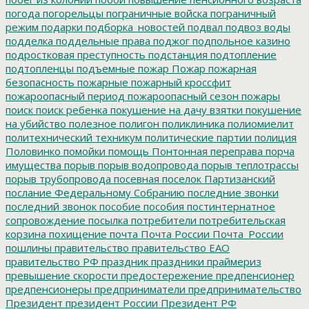
погода
погорельцы
пограничные войска
пограничный
режим
подарки
подборка_новостей
подвал
подвоз воды
подделка
поддельные права
поджог
подпольное казино
подростковая преступность
подстанция
подтопление
подтопленцы
подъемные
пожар
Пожар
пожарная
безопасность
пожарные
пожарный кроссфит
пожароопасный период
пожароопасный сезон
пожары
поиск
поиск ребенка
покушение на дачу взятки
покушение
на убийство
полезное
полигон
поликлиника
полиомиелит
политехнический техникум
политические партии
полиция
Половинко
помойки
помощь
Понтонная переправа
порча
имущества
порыв
порыв водопровода
порыв теплотрассы
порыв трубопровода
посевная
поселок Партизанский
послание Федеральному Собранию
последние звонки
последний звонок
пособие
пособия
постинтернатное
сопровождение
посылка
потребители
потребительская
корзина
похищение
почта
Почта России
Почта_России
пошлины
правительство
правительство ЕАО
правительство РФ
праздник
праздники
праймериз
превышение скорости
предостережение
предпенсионер
предпенсионеры
предприниматели
предпринимательство
Президент
президент России
Президент РФ