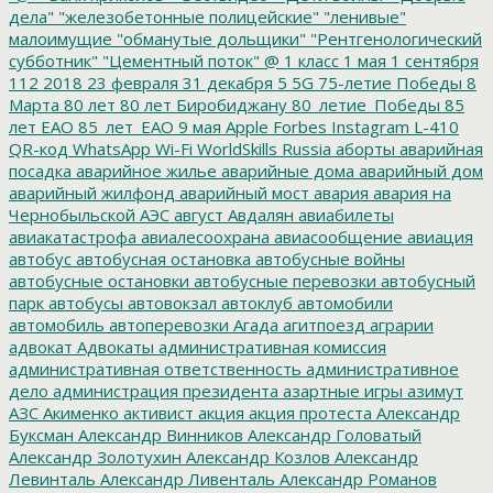
дела"
"железобетонные полицейские"
"ленивые"
малоимущие
"обманутые дольщики"
"Рентгенологический
субботник"
"Цементный поток"
@
1 класс
1 мая
1 сентября
112
2018
23 февраля
31 декабря
5
5G
75-летие Победы
8
Марта
80 лет
80 лет Биробиджану
80_летие_Победы
85
лет ЕАО
85_лет_ЕАО
9 мая
Apple
Forbes
Instagram
L-410
QR-код
WhatsApp
Wi-Fi
WorldSkills Russia
аборты
аварийная
посадка
аварийное жилье
аварийные дома
аварийный дом
аварийный жилфонд
аварийный мост
авария
авария на
Чернобыльской АЭС
август
Авдалян
авиабилеты
авиакатастрофа
авиалесоохрана
авиасообщение
авиация
автобус
автобусная остановка
автобусные войны
автобусные остановки
автобусные перевозки
автобусный
парк
автобусы
автовокзал
автоклуб
автомобили
автомобиль
автоперевозки
Агада
агитпоезд
аграрии
адвокат
Адвокаты
административная комиссия
административная ответственность
административное
дело
администрация президента
азартные игры
азимут
АЗС
Акименко
активист
акция
акция протеста
Александр
Буксман
Александр Винников
Александр Головатый
Александр Золотухин
Александр Козлов
Александр
Левинталь
Александр Ливенталь
Александр Романов