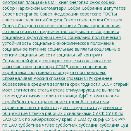
смотровая площадка
СМП
снег
снегопад
снюс
собаки
собор Парижской Богоматери
Собра
Собрание депутатов
Совет ветеранов
Совет Федерации
советские ГОСТы
советские зарплаты
Совфед
Сокол
сокращения
Солнцев
Солтус
Солцнев
соотечественники
Сопка
соревнования
сотовая связь
сотрудничество
соцвыплаты
соцзащита
социально-культурный центр
социально-политическая
устойчивость
социально-экономическое положение
социальное питание
социальные выплаты
социальные
пенсии
социальные сети
социальный контракт
Социальный фонд
соцопрос
соцсети
соя
спасатели
спасение
спецтранспорт
СПИД
спорт
спортивная
акробатика
спортивная площадка
спорткомплекс
Справедливая Россия
справка
справки
СПЧ
среднее
образование
средняя зарплата
срок годности
СССР
старый
мост
статистика
статья
стела
стимулирующие выплаты
стипендия
стихия
столица
столица ДфО
стоматология
страйкбол
страх
страхование
стрельба
строители
строительство
стройка
студент
студенты
студенческое
общежитие
Стычка рабочих с силовиками
СУ СК
СУ СК по
ЕАО
СУ СК по Хабаровскому краю и ЕАО
су ск рф
СУ СК РФ
по ЕАО
субботнее чтиво
субботник
субсидии
субсидия
Суд
суд
суд присяжных
судебные приставы
судьи
судья