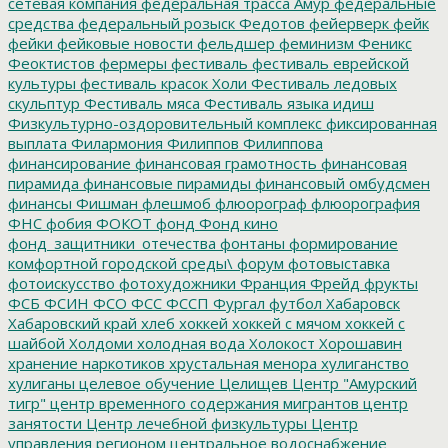
сетевая компания
федеральная трасса Амур
федеральные
средства
федеральный розыск
Федотов
фейерверк
фейк
фейки
фейковые новости
фельдшер
феминизм
Феникс
Феоктистов
фермеры
фестиваль
фестиваль еврейской
культуры
фестиваль красок Холи
Фестиваль ледовых
скульптур
Фестиваль мяса
Фестиваль языка идиш
Физкультурно-оздоровительный комплекс
фиксированная
выплата
Филармония
Филиппов
Филиппова
финансирование
финансовая грамотность
финансовая
пирамида
финансовые пирамиды
финансовый омбудсмен
финансы
Фишман
флешмоб
флюорограф
флюорография
ФНС
фобия
ФОКОТ
фонд
Фонд кино
фонд_защитники_отечества
фонтаны
формирование
комфортной городской среды\
форум
фотовыставка
фотоискусство
фотохудожники
Франция
Фрейд
фрукты
ФСБ
ФСИН
ФСО
ФСС
ФССП
Фургал
футбол
Хабаровск
Хабаровский край
хлеб
хоккей
хоккей с мячом
хоккей с
шайбой
Холдоми
холодная вода
Холокост
Хорошавин
хранение наркотиков
хрустальная менора
хулиганство
хулиганы
целевое обучение
Целищев
Центр "Амурский
тигр"
центр временного содержания мигрантов
центр
занятости
Центр лечебной физкультуры
Центр
управления регионом
центральное водоснабжение