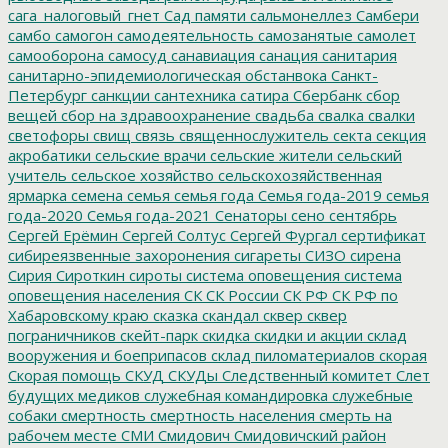
сага_налоговый_гнет
Сад памяти
сальмонеллез
Самбери
самбо
самогон
самодеятельность
самозанятые
самолет
самооборона
самосуд
санавиация
санация
санитария
санитарно-эпидемиологическая обстанвока
Санкт-
Петербург
санкции
сантехника
сатира
Сбербанк
сбор
вещей
сбор на здравоохранение
свадьба
свалка
свалки
светофоры
свищ
связь
священнослужитель
секта
секция
акробатики
сельские врачи
сельские жители
сельский
учитель
сельское хозяйство
сельскохозяйственная
ярмарка
семена
семья
семья года
Семья года-2019
семья
года-2020
Семья года-2021
Сенаторы
сено
сентябрь
Сергей Ерёмин
Сергей Солтус
Сергей Фургал
сертификат
сибиреязвенные захоронения
сигареты
СИЗО
сирена
Сирия
Сироткин
сироты
система оповещения
система
оповещения населения
СК
СК России
СК РФ
СК РФ по
Хабаровскому краю
сказка
скандал
сквер
сквер
пограничников
скейт-парк
скидка
скидки и акции
склад
вооружения и боеприпасов
склад пиломатериалов
скорая
Скорая помощь
СКУД
СКУДы
Следственный комитет
Слет
будущих медиков
служебная командировка
служебные
собаки
смертность
смертность населения
смерть на
рабочем месте
СМИ
Смидович
Смидовичский район