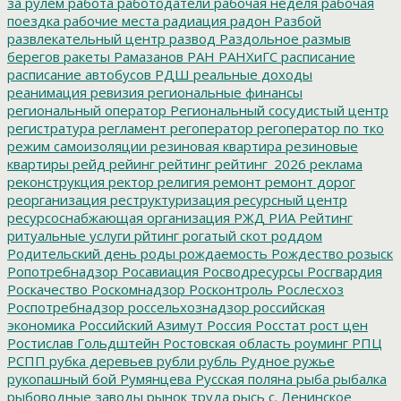
за рулем
работа
работодатели
рабочая неделя
рабочая
поездка
рабочие места
радиация
радон
Разбой
развлекательный центр
развод
Раздольное
размыв
берегов
ракеты
Рамазанов
РАН
РАНХиГС
расписание
расписание автобусов
РДШ
реальные доходы
реанимация
ревизия
региональные финансы
региональный оператор
Региональный сосудистый центр
регистратура
регламент
регоператор
регоператор по тко
режим самоизоляции
резиновая квартира
резиновые
квартиры
рейд
рейинг
рейтинг
рейтинг_2026
реклама
реконструкция
ректор
религия
ремонт
ремонт дорог
реорганизация
реструктуризация
ресурсный центр
ресурсоснабжающая организация
РЖД
РИА Рейтинг
ритуальные услуги
рйтинг
рогатый скот
роддом
Родительский день
роды
рождаемость
Рождество
розыск
Ропотребнадзор
Росавиация
Росводресурсы
Росгвардия
Роскачество
Роскомнадзор
Росконтроль
Рослесхоз
Роспотребнадзор
россельхознадзор
российская
экономика
Российский Азимут
Россия
Росстат
рост цен
Ростислав Гольдштейн
Ростовская область
роуминг
РПЦ
РСПП
рубка деревьев
рубли
рубль
Рудное
ружье
рукопашный бой
Румянцева
Русская поляна
рыба
рыбалка
рыбоводные заводы
рынок труда
рысь
с. Ленинское