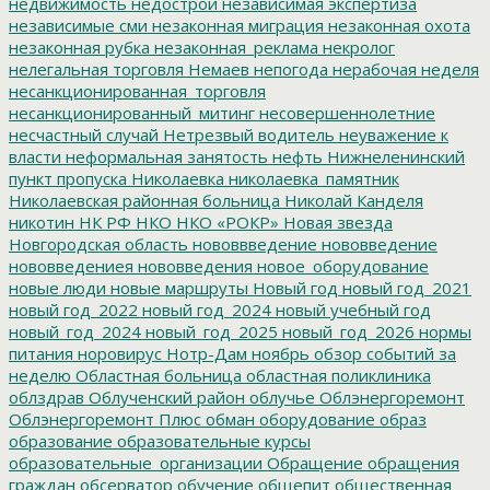
недвижимость
недострои
независимая экспертиза
независимые сми
незаконная миграция
незаконная охота
незаконная рубка
незаконная_реклама
некролог
нелегальная торговля
Немаев
непогода
нерабочая неделя
несанкционированная_торговля
несанкционированный_митинг
несовершеннолетние
несчастный случай
Нетрезвый водитель
неуважение к
власти
неформальная занятость
нефть
Нижнеленинский
пункт пропуска
Николаевка
николаевка_памятник
Николаевская районная больница
Николай Канделя
никотин
НК РФ
НКО
НКО «РОКР»
Новая звезда
Новгородская область
нововвведение
нововведение
нововведениея
нововведения
новое_оборудование
новые люди
новые маршруты
Новый год
новый год_2021
новый год_2022
новый год_2024
новый учебный год
новый_год_2024
новый_год_2025
новый_год_2026
нормы
питания
норовирус
Нотр-Дам
ноябрь
обзор событий за
неделю
Областная больница
областная поликлиника
облздрав
Облученский район
облучье
Облэнергоремонт
Облэнергоремонт Плюс
обман
оборудование
образ
образование
образовательные курсы
образовательные_организации
Обращение
обращения
граждан
обсерватор
обучение
общепит
общественная