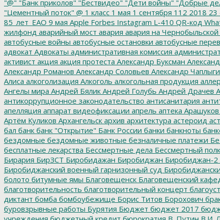
"@"
"Банк приколов"
"Бествидео"
"Дети войны"
"Добрые де
"Цементный поток"
@
1 класс
1 мая
1 сентября
112
2018
23 
85_лет_ЕАО
9 мая
Apple
Forbes
Instagram
L-410
QR-код
Wha
жилфонд
аварийный мост
авария
авария на Чернобыльской
автобусные войны
автобусные остановки
автобусные перев
адвокат
Адвокаты
административная комиссия
администрат
активист
акция
акция протеста
Александр Буксман
Александ
Александр Романов
Александр Соловьев
Александр Чаплыг
Алиса
алкоголизация
Алкоголь
алкогольная продукция
аллер
Ангелы мира
Андрей Бялик
Андрей Голубь
Андрей Драчев
А
антикоррупционное законодательство
антисанитария
анти
апелляция
аппарат видеофиксации
апрель
аптека
Арашуков
Артём Куликов
Архангельск
архив
архитектура
астероид
ас
бал
банк
банк "Открытие"
Банк России
банки
банкноты
банк
бездомные
бездомные животные
безналичные платежи
Бе
бесплатные лекарства
Бессмертные дела
Бессмертный пол
Бирария
БирЗСТ
Биробидажан
Биробиджан
Биробиджан-2
Биробиджанский военный гарнизонный суд
Биробиджанский
болото
битумные ямы
Благовещенск
Благовещенский кафе
благотворительность
благотворительный концерт
благоус
диктант
бомба
бомбоубежище
Борис Титов
Борохович
бра
буровзрывные работы
Бурятия
Бюджет
бюджет 2017
бюдж
учреждения
бюджетный кредит
бюрократия
В. Путин
В.И. 