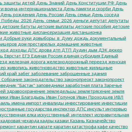
ь защиты детей
День Знаний
День Конституции РФ
День
и воина-интернационалиста
День памяти и скорби
День
День рождения
День России
День семьи
День соседа
_Победы_2026
День_семьи_2026
деньги
депутат
депутаты
а
детские батуты
детские выплаты
детские пособия
детские
кие животные
диспансеризация
дистанционка
и
Добрые руки
довыборы_в_Думу
дождь
документальный
фицеров
дом престарелых
домашние животные
ход
доходы
ДПС
дрова
дтп
ДТП
Дудин
дым
ДЭК
дюкер
ть
Еврстат
ЕГЭ
Единая Россия
единая субсидия
Единый
езд
железная дорога
железнодорожный переезд
женская
дер
живопись
животноводство
животные
жилищные
ий край
забег
заболевание
заброшенные здания
 Собрание
законодательство
законопреокт
законопроект
ведник "Бастак"
заповедники
заработная плата
Заречье
лей
здравоохранение
земледельцы
землетрясение
земля
ники
Иван Благодырь
Иван Голунов
Иван Проходцев
ИВЛ
аиль
имена
импорт
инвалиды
инвестирование
инвестиции
остранные государства
инспектор ДПС
инсульт
интервью
кусственная елка
искусственный_интеллект
исправительная
кадровая чехарда
кадры
казаки
Казань
Казначейство
ремонт
карантин
карате
каратин
катастрофа
кафе
качество