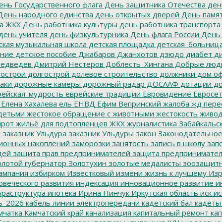
нь Государственного флага
День защитника Отечества
ден
ень народного единства
день открытых дверей
День памят
а ЖКХ
День работника культуры
день работника транспорта
день учителя
день физкультурника
День флага России
День
ская музыкальная школа
детская площадка
детская_больниц
ание
детское пособие
Джабаров
Джанхотов
дзюдо
диабет
ди
едведев
Дмитрий Нестеров
Доблесть_Хингана
Добрые люд
острои
долгострой
долевое строительство
должники
дом о
аки
дорожные камеры
дорожный радар
ДОСААФ
дотации
до
ейская_мудрость
еврейские традиции
Евровидение
Евросе
Елена Хахалева
ель
ЕНВД
Ефим Вепринский
жалоба
жд пере
детьми
жестокое обращение с животными
жестокость
живо
ирот
жильё для подтопленцев
ЖКХ
журналистика
Забайкальск
м
заказник Ульдура
заказник Ульдуры
закон
Законодательное
ионных накоплений
заморозки
занятость
запись в школу
запо
дей
защита прав предпринимателей
защита предпринимате
лотой губернатор
Золотухин
золотые медалисты
зоозащит
ампания
избирком
Известковый
измени жизнь к лучшему
Изр
овеческого развития
индексация
инновационное развитие
ин
раструктура
ипотека
Ирина Пинчук
Иркутская область
иск
ис
ь_2026
кабель линии электропередачи
кадетский бал
кадеты
мчатка
Камчатский край
канализация
капитальный ремонт
кап