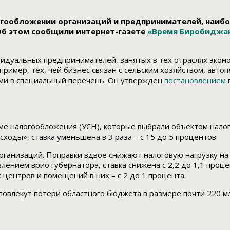
логообложении организаций и предпринимателей, наиб
 Об этом сообщили интернет-газете
«Время Биробиджа
дуальных предпринимателей, занятых в тех отраслях эконо
ример, тех, чей бизнес связан с сельским хозяйством, авт
ыми в специальный перечень. Он утвержден
постановлением
в
 налогообложения (УСН), которые выбрали объектом налогоо
ходы», ставка уменьшена в 3 раза – с 15 до 5 процентов.
рганизаций. Поправки вдвое снижают налоговую нагрузку на
ением врио губернатора, ставка снижена с 2,2 до 1,1 проц
центров и помещений в них – с 2 до 1 процента.
повлекут потери областного бюджета в размере почти 220 м