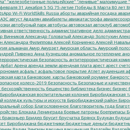
ла"
"железобетонные полицейские"
"ленивые" малоимущие
"
февраля
31 декабря
5
5G
75-летие Победы
8 Марта
80 лет
8
tsApp
Wi-Fi
WorldSkills Russia
аборты
аварийная посадка
авари
 АЭС
август
Авдалян
авиабилеты
авиакатастрофа
авиалесоохр
озки
автобусный парк
автобусы
автовокзал
автоклуб
автомо
ивная ответственность
административное дело
администра
р Винников
Александр Головатый
Александр Золотухин
Алек
ин
Александра Филиппова
Алексей Корниенко
Алексей Наваль
гия
альманах
Амур
Амурзет
Амурская область
Амурский поло
ндрей Пивенко
Анна Кузнецова
аномальное потепление
ано
террористическая безопасность
антитеррористическая коми
Арбат
Арена
аренда земли
арендная плата
арест
арест счет
трономия
асфальт
асфальтовое покрытие
Атлет
аудиенция
аф
овская карта
банковские_карты
банковский роуминг
банкротс
зопасное колесо-2019
безопасность
Безопасные и качестве
к
бесхозяйственность
бешенство
библиотека
бизнес
бизнес 
Биробиджанская воспитательная колония
Биробиджанская т
 колледж культуры и искусств
Биробиджанский район
Биро
дральный собор
Благословенное
благотворитель года
благот
тройство
Блокада Ленинграда
боевые патроны
боеприпасы
Б
к
браконьер
Бридер
брусит
брусчатка
Брянск
Будукан
будущи
ет Биробиджана
бюджетники
бюджетные деньги
бюджетны
Ленин
Вадим Зингман
вакцина
вакцинация
Валдгейм
Валдгей