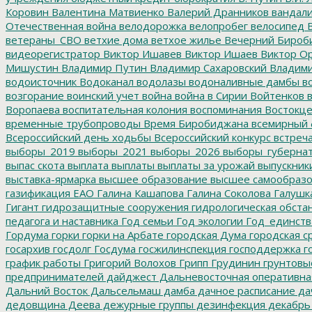
Коровин
Валентина Матвиенко
Валерий Дранников
вандал
Отечественная война
велодорожка
велопробег
велосипед
В
ветераны_СВО
ветхие дома
ветхое жилье
Вечерний Бироб
видеорегистратор
Виктор Ишавев
Виктор Ишаев
Виктор О
Мишустин
Владимир Путин
Владимир Сахаровский
Владими
водоисточник
Водоканал
водолазы
водоналивные дамбы
во
возгорание
воинский учет
война
война в Сирии
Войтенков
в
Воропаева
воспитательная колония
воспоминания
Востокц
временные трубопроводы
Время Биробиджана
всемирный 
Всероссийский день ходьбы
Всероссийский конкурс
встреч
выборы_2019
выборы_2021
выборы_2026
выборы_губерна
выпас скота
выплата
выплаты
выплаты за урожай
выпускник
выставка-ярмарка
высшее образование
высшее самообразо
газификация ЕАО
Галина Кашапова
Галина Соколова
Галушк
Гигант
гидрозащитные сооружения
гидрологическая обста
педагога и наставника
Год семьи
Год экологии
Год_единств
Гордума
горки
горки на Арбате
городская Дума
городская с
госархив
госдолг
Госдума
госжилинспекция
господдержка
г
график работы
Григорий Волохов
Грипп
Грудинин
грунтовы
предпринимателей
дайджест
Дальневосточная оперативна
Дальний Восток
Дальсельмаш
дамба
дачное расписание
да
дедовщина
Деева
дежурные группы
дезинфекция
декабрь