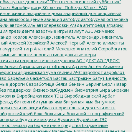
обманутые дольщики"
"Рентгенологический субботник"
0 лет Биробиджану
80_летие_Победы
85 лет ЕАО
йное жилье
аварийные дома
аварийный дом
аварийный
ана
авиасообщение
авиация
автобус
автобусная остановка
били
автомобиль
автоперевозки
Агада
агитпоезд
аграрии
ция президента
азартные игры
азимут
АЗС
Акименко
сандр Козлов
Александр Левинталь
Александр Ливенталь
ный
Алексей Хозяйский
Алексей Черный
Алеппо
алименты
з
амурский тигр
Анатолий Мелешко
Анатолий Скоробогатов
нимные звонки
анонс
антивандальные меры
ссия
антитеррористические учения
АО "ДГК"
АО "ДРСК"
ов
Армия
Арнаполин
арт-объекты
Артеев
Артём Акименко
еристы
африканская чума свиней
АЧС
аэропорт
аэрофлот
тво
барельеф
баскетбол
Бастак
Бастрыкин
батут
Бедность
нные дороги
безработица
белка
бензин
Беринг
Берл Лазар
без поддержки
бизнес-омбудсмен
биометрия
Бира
Биракан
аможня
Биробиджанская ТЭЦ
Биробиджанский Арбат
фельд
биткоин
битумная яма
битумная_яма
битумное
ворительная акция
благотворительная деятельность
ойцовский клуб
бокс
больница
большой этнографический
е врачи
будущие медики
Бумагин
Бурейская ГЭС
е организации
бюджетные средства
бюджетные
мский детдом
валежник
Валентин Брусиловский
Валентин