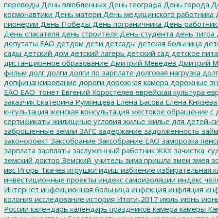
переводы
День влюбленных
День географа
День города
Де
космонавтики
День матери
День медицинского работника
Д
пионерии
День Победы
День пограничника
День работник
День спасателя
день строителя
День студента
день тигра
депутаты ЕАО
детдом
дети
детсады
детская больница
дет
сады
детский дом
детский лагерь
детский сад
детское пит
дистанционное образование
Дмитрий Меведев
Дмитрий М
фильм
долг
долги
долги по зарплате
долговая нагрузка
долг
допфинансирование
дороги
дорожная камера
дорожные зн
ЕАО
ЕАО_тонет
Евгений Коростелев
еврейская культура
евр
заказчик
Екатерина Румянцева
Елена Басова
Елена Князева
кнсультация
женская консультация
жестокое обращение с 
сертификаты
жилищные условия
жилье
жилье для детей-с
заброшенные земли
ЗАГС
задержание
задолженность
зай
законороект
Заксобрание
Заксобрание ЕАО
заморозка пенс
зарплата
зарплаты
заслуженный работник ЖКХ
зачистка_су
земский доктор
Земский_учитель
зима пришла
змеи
змея
зо
ивс
Игорь Ткачев
игрушки
идиш
избиение
избирательная к
инвестиционные проекты
индекс самоизоляции
индекс чел
Интернет
инфекционная больница
инфекция
инфляция
инф
колония
исследование
история
Итоги-2017
июль
июнь
июн
России
календарь
календарь праздников
камера
камеры
Ка