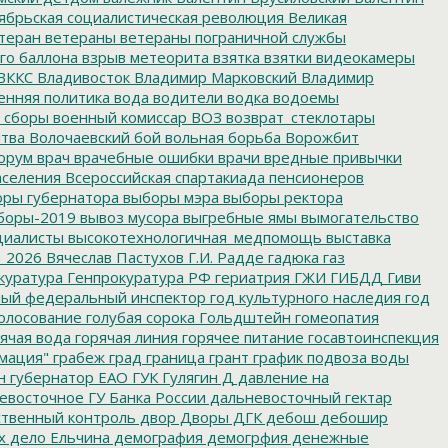
ябрьская социалистическая революция
Великая
теран
ветераны
ветераны пограничной службы
го баллона
взрыв метеорита
взятка
взятки
видеокамеры
ВККС
Владивосток
Владимир Марковский
Владимир
енняя политика
вода
водители
водка
водоемы
 сборы
военный комиссар
ВОЗ
возврат_стеклотары
итва
Волочаевский бой
вольная борьба
Ворожбит
орум
врач
врачебные ошибки
врачи
вредные привычки
аселения
Всероссийская спартакиада пенсионеров
ры губернатора
выборы мэра
выборы ректора
боры-2019
вывоз мусора
выгребные ямы
вымогательство
циалисты
высокотехнологичная_медпомощь
выставка
_2026
Вячеслав Пастухов
Г.И. Радде
гадюка
газ
куратура
Генпрокуратура РФ
гериатрия
ГЖИ
ГИБДД
Гиви
ный федеральный инспектор
год культурного наследия
год
олосование
голубая сорока
Гольдштейн
гомеопатия
ячая вода
горячая линия
горячее питание
госавтоинспекция
мация"
грабеж
град
граница
грант
график подвоза воды
н
губернатор ЕАО
ГУК
Гулягин
Д
давление на
восточное ГУ Банка России
дальневосточный гектар
твенный контроль
двор
Дворы
ДГК
дебош
дебошир
х
дело Ельчина
демография
демогрфия
денежные