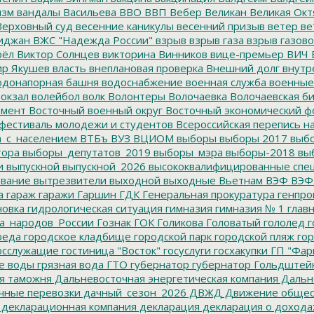
изм
вандалы
Васильева
ВВО
ВВП
Вебер
Великан
Великая Окт
ерховный суд
весенние каникулы
весенний призыв
ветер
ве
иджан
ВЖС "Надежда России"
взрыв
взрыв газа
взрыв газово
рёл
Виктор Солнцев
викторина
Винников
вице-премьер
ВИЧ
р Якушев
власть
внеплановая проверка
Внешний долг
внутр
донапорная башня
водоснабжение
военная служба
военные
окзал
волейбол
волк
Волонтеры
Волочаевка
Волочаевская б
емент
Восточный военный округ
Восточный экономический ф
фестиваль молодежи и студентов
Всероссийская перепись н
а_с_населением
ВТБъ
ВУЗ
ВЦИОМ
выборы
выборы 2017
выбо
тора
выборы_депутатов_2019
выборы_мэра
выборы-2018
вы
и
выпускной
выпускной_2026
высококвалифицированные спе
вание
вытрезвители
выходной
выходные
Вьетнам
ВЭФ
ВЭФ
а
гараж
гаражи
Гаршин
ГДК
Генеральная прокуратура
генпро
новка
гидрологическая ситуация
гимназия
гимназия № 1
глав
а_народов_России
Гознак
ГОК
Голикова
Головатый
гололед
г
реда
городское кладбище
городской парк
городской пляж
гор
осслужащие
гостиница "Восток"
госуслуги
госхакупки
ГП "Фар
е воды
грязная вода
ГТО
губернатор
губернатор Гольдштей
я таможня
Дальневосточная энергетическая компания
Дальне
чные перевозки
дачный_сезон_2026
ДВЖД
Движение общес
декларационная компания
декларация
декларация о дохода