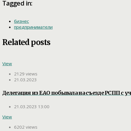
Tagged in:
бизнес
предприниматели
Related posts
View
2129 views
21.03.2023
Делегация из ЕАО побывала на съезде РСПП с у
21.03.2023 13:00
View
6202 views