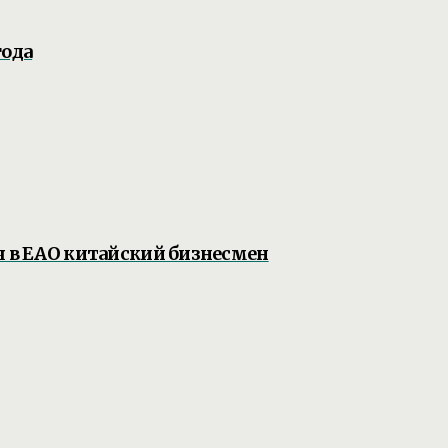
года
я в ЕАО китайский бизнесмен