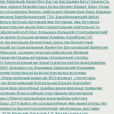
тво
барельеф
баскетбол
Бастак
Бастрыкин
батут
Бедность
нные дороги
безработица
белка
бензин
Беринг
Берл Лазар
без поддержки
бизнес-омбудсмен
биометрия
Бира
Биракан
аможня
Биробиджанская ТЭЦ
Биробиджанский Арбат
фельд
биткоин
битумная яма
битумная_яма
битумное
ворительная акция
благотворительная деятельность
ойцовский клуб
бокс
больница
большой этнографический
е врачи
будущие медики
Бумагин
Бурейская ГЭС
е организации
бюджетные средства
бюджетные
мский детдом
валежник
Валентин Брусиловский
Валентин
ябрьская социалистическая революция
Великая
теран
ветераны
ветераны пограничной службы
го баллона
взрыв метеорита
взятка
взятки
видеокамеры
ВККС
Владивосток
Владимир Марковский
Владимир
енняя политика
вода
водители
водка
водоемы
 сборы
военный комиссар
ВОЗ
возврат_стеклотары
итва
Волочаевский бой
вольная борьба
Ворожбит
орум
врач
врачебные ошибки
врачи
вредные привычки
аселения
Всероссийская спартакиада пенсионеров
ры губернатора
выборы мэра
выборы ректора
боры-2019
вывоз мусора
выгребные ямы
вымогательство
циалисты
высокотехнологичная_медпомощь
выставка
_2026
Вячеслав Пастухов
Г.И. Радде
гадюка
газ