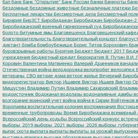
бал
банк
банк "Открытие"
Банк России
банки
банкноты
банк
бездомные
бездомные животные
безналичные платежи
Бе
бесплатные лекарства
Бессмертные дела
Бессмертный пол
Бирария
БирЗСТ
Биробидажан
Биробиджан
Биробиджан-2
Биробиджанский военный гарнизонный суд
Биробиджанский
болото
битумные ямы
Благовещенск
Благовещенский кафе
благотворительность
благотворительный концерт
благоус
диктант
бомба
бомбоубежище
Борис Титов
Борохович
бра
буровзрывные работы
Бурятия
Бюджет
бюджет 2017
бюдж
учреждения
бюджетный кредит
бюрократия
В. Путин
В.И. 
Коровин
Валентина Матвиенко
Валерий Дранников
вандал
Отечественная война
велодорожка
велопробег
велосипед
В
ветераны_СВО
ветхие дома
ветхое жилье
Вечерний Бироб
видеорегистратор
Виктор Ишавев
Виктор Ишаев
Виктор О
Мишустин
Владимир Путин
Владимир Сахаровский
Владими
водоисточник
Водоканал
водолазы
водоналивные дамбы
во
возгорание
воинский учет
война
война в Сирии
Войтенков
в
Воропаева
воспитательная колония
воспоминания
Востокц
временные трубопроводы
Время Биробиджана
всемирный 
Всероссийский день ходьбы
Всероссийский конкурс
встреч
выборы_2019
выборы_2021
выборы_2026
выборы_губерна
выпас скота
выплата
выплаты
выплаты за урожай
выпускник
выставка-ярмарка
высшее образование
высшее самообразо