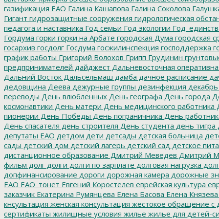
газификация ЕАО
Галина Кашапова
Галина Соколова
Галушк
Гигант
гидрозащитные сооружения
гидрологическая обста
педагога и наставника
Год семьи
Год экологии
Год_единств
Гордума
горки
горки на Арбате
городская Дума
городская с
госархив
госдолг
Госдума
госжилинспекция
господдержка
г
график работы
Григорий Волохов
Грипп
Грудинин
грунтовы
предпринимателей
дайджест
Дальневосточная оперативна
Дальний Восток
Дальсельмаш
дамба
дачное расписание
да
дедовщина
Деева
дежурные группы
дезинфекция
декабрь
переводы
День влюбленных
День географа
День города
Де
космонавтики
День матери
День медицинского работника
Д
пионерии
День Победы
День пограничника
День работник
День спасателя
день строителя
День студента
день тигра
депутаты ЕАО
детдом
дети
детсады
детская больница
дет
сады
детский дом
детский лагерь
детский сад
детское пит
дистанционное образование
Дмитрий Меведев
Дмитрий М
фильм
долг
долги
долги по зарплате
долговая нагрузка
долг
допфинансирование
дороги
дорожная камера
дорожные зн
ЕАО
ЕАО_тонет
Евгений Коростелев
еврейская культура
евр
заказчик
Екатерина Румянцева
Елена Басова
Елена Князева
кнсультация
женская консультация
жестокое обращение с 
сертификаты
жилищные условия
жилье
жилье для детей-с