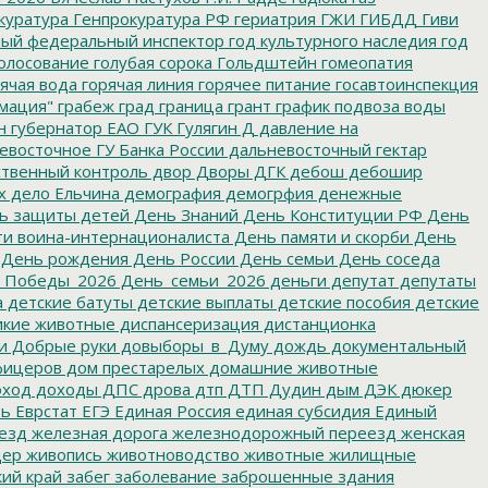
куратура
Генпрокуратура РФ
гериатрия
ГЖИ
ГИБДД
Гиви
ный федеральный инспектор
год культурного наследия
год
олосование
голубая сорока
Гольдштейн
гомеопатия
ячая вода
горячая линия
горячее питание
госавтоинспекция
мация"
грабеж
град
граница
грант
график подвоза воды
н
губернатор ЕАО
ГУК
Гулягин
Д
давление на
восточное ГУ Банка России
дальневосточный гектар
твенный контроль
двор
Дворы
ДГК
дебош
дебошир
х
дело Ельчина
демография
демогрфия
денежные
ь защиты детей
День Знаний
День Конституции РФ
День
и воина-интернационалиста
День памяти и скорби
День
День рождения
День России
День семьи
День соседа
_Победы_2026
День_семьи_2026
деньги
депутат
депутаты
а
детские батуты
детские выплаты
детские пособия
детские
кие животные
диспансеризация
дистанционка
и
Добрые руки
довыборы_в_Думу
дождь
документальный
фицеров
дом престарелых
домашние животные
ход
доходы
ДПС
дрова
дтп
ДТП
Дудин
дым
ДЭК
дюкер
ть
Еврстат
ЕГЭ
Единая Россия
единая субсидия
Единый
езд
железная дорога
железнодорожный переезд
женская
дер
живопись
животноводство
животные
жилищные
ий край
забег
заболевание
заброшенные здания