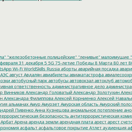
ла"
"железобетонные полицейские"
"ленивые" малоимущие
"
февраля
31 декабря
5
5G
75-летие Победы
8 Марта
80 лет
8
tsApp
Wi-Fi
WorldSkills Russia
аборты
аварийная посадка
авари
 АЭС
август
Авдалян
авиабилеты
авиакатастрофа
авиалесоохр
озки
автобусный парк
автобусы
автовокзал
автоклуб
автомо
ивная ответственность
административное дело
администра
р Винников
Александр Головатый
Александр Золотухин
Алек
ин
Александра Филиппова
Алексей Корниенко
Алексей Наваль
гия
альманах
Амур
Амурзет
Амурская область
Амурский поло
ндрей Пивенко
Анна Кузнецова
аномальное потепление
ано
террористическая безопасность
антитеррористическая коми
Арбат
Арена
аренда земли
арендная плата
арест
арест счет
трономия
асфальт
асфальтовое покрытие
Атлет
аудиенция
аф