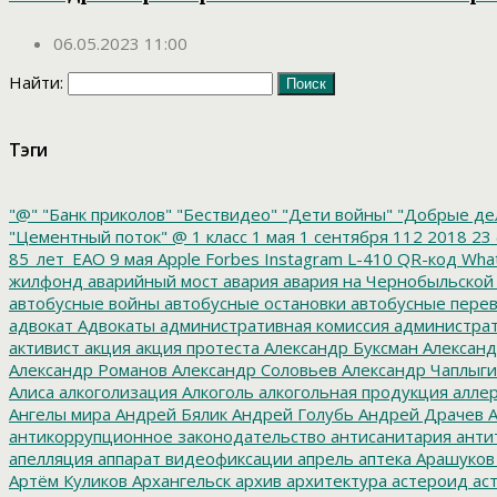
06.05.2023 11:00
Найти:
Тэги
"@"
"Банк приколов"
"Бествидео"
"Дети войны"
"Добрые де
"Цементный поток"
@
1 класс
1 мая
1 сентября
112
2018
23 
85_лет_ЕАО
9 мая
Apple
Forbes
Instagram
L-410
QR-код
Wha
жилфонд
аварийный мост
авария
авария на Чернобыльской
автобусные войны
автобусные остановки
автобусные перев
адвокат
Адвокаты
административная комиссия
администрат
активист
акция
акция протеста
Александр Буксман
Александ
Александр Романов
Александр Соловьев
Александр Чаплыг
Алиса
алкоголизация
Алкоголь
алкогольная продукция
аллер
Ангелы мира
Андрей Бялик
Андрей Голубь
Андрей Драчев
А
антикоррупционное законодательство
антисанитария
анти
апелляция
аппарат видеофиксации
апрель
аптека
Арашуков
Артём Куликов
Архангельск
архив
архитектура
астероид
ас