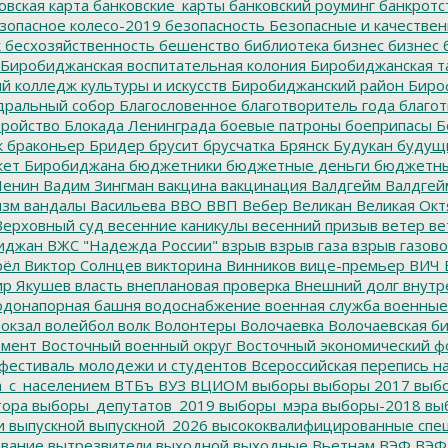
овская карта
банковские_карты
банковский роуминг
банкротс
зопасное колесо-2019
безопасность
Безопасные и качестве
к
бесхозяйственность
бешенство
библиотека
бизнес
бизнес 
Биробиджанская воспитательная колония
Биробиджанская т
 колледж культуры и искусств
Биробиджанский район
Биро
дральный собор
Благословенное
благотворитель года
благот
тройство
Блокада Ленинграда
боевые патроны
боеприпасы
Б
к
браконьер
Бридер
брусит
брусчатка
Брянск
Будукан
будущи
ет Биробиджана
бюджетники
бюджетные деньги
бюджетны
Ленин
Вадим Зингман
вакцина
вакцинация
Валдгейм
Валдгей
изм
вандалы
Васильева
ВВО
ВВП
Вебер
Великан
Великая Окт
ерховный суд
весенние каникулы
весенний призыв
ветер
ве
иджан
ВЖС "Надежда России"
взрыв
взрыв газа
взрыв газово
рёл
Виктор Солнцев
викторина
Винников
вице-премьер
ВИЧ
р Якушев
власть
внеплановая проверка
Внешний долг
внутр
донапорная башня
водоснабжение
военная служба
военные
окзал
волейбол
волк
Волонтеры
Волочаевка
Волочаевская б
емент
Восточный военный округ
Восточный экономический ф
фестиваль молодежи и студентов
Всероссийская перепись н
а_с_населением
ВТБъ
ВУЗ
ВЦИОМ
выборы
выборы 2017
выбо
тора
выборы_депутатов_2019
выборы_мэра
выборы-2018
вы
и
выпускной
выпускной_2026
высококвалифицированные спе
вание
вытрезвители
выходной
выходные
Вьетнам
ВЭФ
ВЭФ