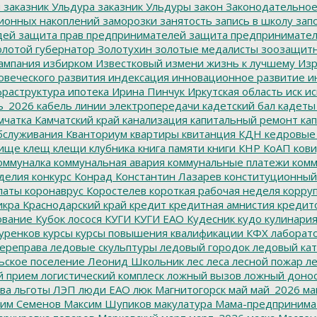
м
заказник Ульдура
заказник Ульдуры
закон
Законодательное
ионных накоплений
заморозки
занятость
запись в школу
запо
дей
защита прав предпринимателей
защита предпринимате
лотой губернатор
Золотухин
золотые медалисты
зоозащит
ампания
избирком
Известковый
измени жизнь к лучшему
Изр
овеческого развития
индексация
инновационное развитие
ин
раструктура
ипотека
Ирина Пинчук
Иркутская область
иск
ис
ь_2026
кабель линии электропередачи
кадетский бал
кадеты
мчатка
Камчатский край
канализация
капитальный ремонт
кап
бслуживания
Кванториум
квартиры
квитанция
КДН
кедровые
ище
клещ
клещи
клубника
книга памяти
книги
КНР
КоАП
кови
оммуналка
коммунальная авария
коммунальные платежи
комм
делия
конкурс
Конрад
Константин Лазарев
конституционный
латы
коронаврус
Коростелев
короткая рабочая неделя
корру
икра
Краснодарский край
кредит
кредитная амнистия
кредит
ование
Кубок лосося
КУГИ
КУГИ ЕАО
Кудесник
кудо
кулинари
уренков
курсы
курсы повышения квалификации
КФХ
лаборат
ереправа
ледовые скульптуры
ледовый городок
ледовый кат
ьское поселение
Леонид Школьник
лес
леса
лесной пожар
ле
й прием
логистический комплеск
ложный вызов
ложный доно
ва
льготы
ЛЭП
люди ЕАО
люк
Магнитогорск
май
май_2026
ма
им Семенов
Максим Шупиков
макулатура
Мама-предпринима