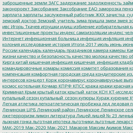
заброшенные земли
ЗАГС
задержание
задолженность
зай
законороект
Заксобрание
Заксобрание ЕАО
заморозка пенс
зарплата
зарплаты
заслуженный работник ЖКХ
зачистка_су
земский доктор
Земский_учитель
зима пришла
змеи
змея
зо
ивс
Игорь Ткачев
игрушки
идиш
избиение
избирательная к
инвестиционные проекты
индекс самоизоляции
индекс чел
Интернет
инфекционная больница
инфекция
инфляция
инф
колония
исследование
история
Итоги-2017
июль
июнь
июн
России
календарь
календарь праздников
камера
камеры
Ка
жизни
качество и безопасность
качество молока
качество о
Кирга
китай
кишечная инфекция
кишечная_инфекция
кладб
командировочные
комары
комиссия
комитет образования
к
компенсация
комфортная городская среда
кондитерские из
интересов
концерт
Корж
коронавирус
коронавирусные вып
космос
котельная
Кочмар
КПРФ
КПСС
кража
кражи
красная 
Криминал
Крым
крытый каток
крытый_каток
КСН
КТ-исслед
купальный сезон
купальный_сезон
купюры
Кураж
курение
К
Легкая атлетика
легкоатлетическая пробежка
лед
ледовая п
Ленинская ЦРБ
Ленинский район
Ленинское
Ленинское сел
лжетерроризм
лимон
литература
Лицей
лицей № 23
личны
лыжная гонка
льготная ипотека
льготники
льготные лекарст
МАК-2019
Мак-2020
Мак-2021
Макаров
Максим Акимов
Макс