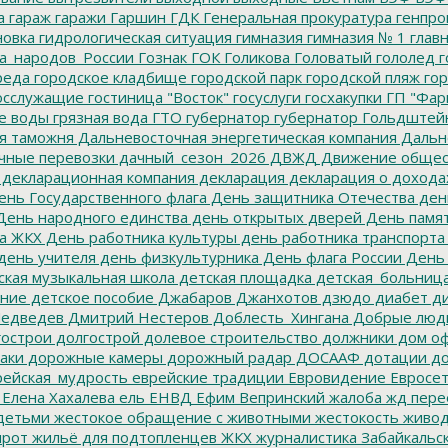
а
гараж
гаражи
Гаршин
ГДК
Генеральная прокуратура
генпро
новка
гидрологическая ситуация
гимназия
гимназия № 1
глав
а_народов_России
Гознак
ГОК
Голикова
Головатый
гололед
г
реда
городское кладбище
городской парк
городской пляж
гор
осслужащие
гостиница "Восток"
госуслуги
госхакупки
ГП "Фар
е воды
грязная вода
ГТО
губернатор
губернатор Гольдштей
я таможня
Дальневосточная энергетическая компания
Дальне
чные перевозки
дачный_сезон_2026
ДВЖД
Движение общес
декларационная компания
декларация
декларация о дохода
нь Государственного флага
День защитника Отечества
ден
ень народного единства
день открытых дверей
День памят
а ЖКХ
День работника культуры
день работника транспорта
день учителя
день физкультурника
День флага России
День
ская музыкальная школа
детская площадка
детская_больниц
ание
детское пособие
Джабаров
Джанхотов
дзюдо
диабет
ди
едведев
Дмитрий Нестеров
Доблесть_Хингана
Добрые люд
острои
долгострой
долевое строительство
должники
дом о
аки
дорожные камеры
дорожный радар
ДОСААФ
дотации
до
ейская_мудрость
еврейские традиции
Евровидение
Евросе
Елена Хахалева
ель
ЕНВД
Ефим Вепринский
жалоба
жд пере
детьми
жестокое обращение с животными
жестокость
живо
ирот
жильё для подтопленцев
ЖКХ
журналистика
Забайкальск