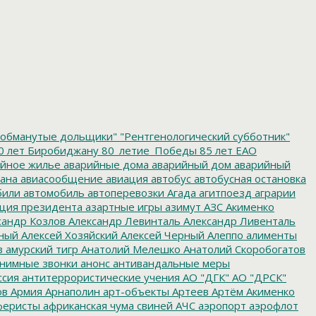
обманутые дольщики"
"Рентгенологический субботник"
0 лет Биробиджану
80_летие_Победы
85 лет ЕАО
йное жилье
аварийные дома
аварийный дом
аварийный
ана
авиасообщение
авиация
автобус
автобусная остановка
били
автомобиль
автоперевозки
Агада
агитпоезд
аграрии
ция президента
азартные игры
азимут
АЗС
Акименко
сандр Козлов
Александр Левинталь
Александр Ливенталь
ный
Алексей Хозяйский
Алексей Черный
Алеппо
алименты
з
амурский тигр
Анатолий Мелешко
Анатолий Скоробогатов
нимные звонки
анонс
антивандальные меры
ссия
антитеррористические учения
АО "ДГК"
АО "ДРСК"
ов
Армия
Арнаполин
арт-объекты
Артеев
Артём Акименко
еристы
африканская чума свиней
АЧС
аэропорт
аэрофлот