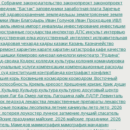
 Собрание
законодательство
законопреокт
законопроект
ведник "Бастак"
заповедники
заработная плата
Заречье
лей
здравоохранение
земледельцы
землетрясение
земля
ники
Иван Благодырь
Иван Голунов
Иван Проходцев
ИВЛ
аиль
имена
импорт
инвалиды
инвестирование
инвестиции
остранные государства
инспектор ДПС
инсульт
интервью
кусственная елка
искусственный_интеллект
исправительная
кадровая чехарда
кадры
казаки
Казань
Казначейство
ремонт
карантин
карате
каратин
катастрофа
кафе
качество
 шишки
Кемерово
кинозал
кинологи
кинотеатр "Родина"
д-сводка
Кодекс
колледж культуры
колония
командировка
унальные услуги
компенсации
компенсационные расходы
 суд
конституция
контрабанда
контрафакт
конфликт
пция
корь
Косвинцев
космодром
космодром_Восточный
оспособность
Кремль
креозот
Крещение
кризис
Крик души
я
Кульдкр
Кульдур
культура
культурно досуговый центр
ория
Лаг ба-Омер
лагерь
Лагошина
лайк
ЛДПР
Левинталь
ок
ледоход
лекарства
лекарственные препараты
лекарство
сные пожары
лесопилка
летние каникулы
лето
лето_2026
с
лотерея
лоукостер
лунное затмение
лучший спасатель
йские праздники
майские_2026
майские_праздники_2026
тель
Мамедов
маммография
мамография
мандарин