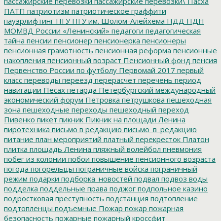
пассажирские перевозки
пассажирские перевозки\
Пасха
ПАТП
патриотизм
патриотическое граффити
пауэрлифтинг
ПГУ
ПГУ им. Шолом-Алейхема
ПДД
ПДН
МОМВД России «Ленинский»
педагоги
педагогическая
тайна
пенсии
пенсионер
пенсионерка
пенсионеры
пенсионная грамотность
пенсионная реформа
пенсионные
накопления
пенсионный возраст
Пенсионный фонд
пенсия
Первенство России по футболу
Первомай 2017
первый
класс
переводы
переезд
перерасчет
перечень
период
навигации
Песах
петарда
Петербургский международный
экономический форум
Петровка
петрушкова
пешеходная
зона
пешеходные переходы
пешеходный переход
Пивенко
пикет
пикник
Пикник на площади Ленина
пиротехника
письмо в редакцию
письмо_в_редакцию
питание
план мероприятий
платный перекресток
Платон
плитка
площадь Ленина
пляжный волейбол
пневмония
побег из колонии
побои
повышение пенсионного возраста
погода
погорельцы
пограничные войска
пограничный
режим
подарки
подборка_новостей
подвал
подвоз воды
подделка
поддельные права
поджог
подпольное казино
подростковая преступность
подстанция
подтопление
подтопленцы
подъемные
Пожар
пожар
пожарная
безопасность
пожарные
пожарный кроссфит