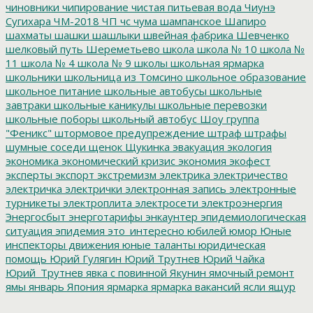
чиновники
чипирование
чистая питьевая вода
Чиунэ
Сугихара
ЧМ-2018
ЧП
чс
чума
шампанское
Шапиро
шахматы
шашки
шашлыки
швейная фабрика
Шевченко
шелковый путь
Шереметьево
школа
школа № 10
школа №
11
школа № 4
школа № 9
школы
школьная ярмарка
школьники
школьница из Томсино
школьное образование
школьное питание
школьные автобусы
школьные
завтраки
школьные каникулы
школьные перевозки
школьные поборы
школьный автобус
Шоу группа
"Феникс"
штормовое предупреждение
штраф
штрафы
шумные соседи
щенок
Щукинка
эвакуация
экология
экономика
экономический кризис
экономия
экофест
эксперты
экспорт
экстремизм
электрика
электричество
электричка
электрички
электронная запись
электронные
турникеты
электроплита
электросети
электроэнергия
Энергосбыт
энерготарифы
энкаунтер
эпидемиологическая
ситуация
эпидемия
это_интересно
юбилей
юмор
Юные
инспекторы движения
юные таланты
юридическая
помощь
Юрий Гулягин
Юрий Трутнев
Юрий Чайка
Юрий_Трутнев
явка с повинной
Якунин
ямочный ремонт
ямы
январь
Япония
ярмарка
ярмарка вакансий
ясли
ящур