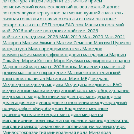
литература
Лицей
лицей № 23
личный прием
логистический комплеск
ложный вызов
ложный донос
лотерея
лоукостер
лунное затмение
лучший спасатель
лыжная гонка
льготная ипотека
льготники
льготные
лекарства
льготы
ЛЭП
люди ЕАО
люк
Магнитогорск
май
май_2026
майские праздники
майские_2026
майские_праздники_2026
МАК-2019
Мак-2020
Мак-2021
Макаров
Максим Акимов
Максим Семенов
Максим Шупиков
макулатура
Мама-предприниматель
Мамедов
маммография
мамография
мандарин
мандарины
Марвин
Токайер
Мария Костюк
Марк Кауфман
маркировка товаров
Марковский
март
март_2026
маска
Масленица
масочный
режим
массовое сокращение
Матвиенко
материнский
капитал
маткапитал
Махинько
Маяк
МВД
медаль
Медведев
медведь
медики
Медицина
медицина_ЕАО
медицинские маски
медицинский класс
медоборудование
медосмотр
медработники
медсестры
международная
делегация
международные отношения
международный
полумарафон «Биробиджан-Валдгейм»
местные
производители
метеорит
методика
мигранты
миграционная политика
миграционное законодательство
миграция
микрофинансовые_организации
миллиардеры
Минвостокразвития
минеральная вода
Минздрав