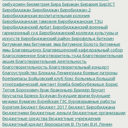
омбудсмен
биометрия
Бира
Биракан
Бирария
БирЗСТ
Биробидажан
Биробиджан
Биробиджан-2
Биробиджанская воспитательная колония
Биробиджанская таможня
Биробиджанская ТЭЦ
Биробиджанский Арбат
Биробиджанский военный
гарнизонный суд
Биробиджанский колледж культуры и
искусств
Биробиджанский район
Бирофельд
биткоин
битумная яма
битумная_яма
битумное болото
битумные
ямы
Благовещенск
Благовещенский кафедральный собор
Благословенное
благотворитель года
благотворительная
акция
благотворительная деятельность
благотворительность
благотворительный концерт
благоустройство
Блокада Ленинграда
боевые патроны
боеприпасы
Бойцовский клуб
бокс
больница
большой
этнографический диктант
бомба
бомбоубежище
Борис
Титов
Борохович
брак
браконьер
Бридер
брусит
брусчатка
Брянск
Будукан
будущие врачи
будущие
медики
Бумагин
Бурейская ГЭС
буровзрывные работы
Бурятия
Бюджет
бюджет 2017
бюджет Биробиджана
бюджетники
бюджетные деньги
бюджетные организации
бюджетные средства
бюджетные учреждения
бюджетный кредит
бюрократия
В. Путин
В.И. Ленин