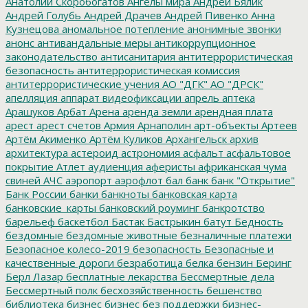
Анатолий Скоробогатов
Ангелы мира
Андрей Бялик
Андрей Голубь
Андрей Драчев
Андрей Пивенко
Анна
Кузнецова
аномальное потепление
анонимные звонки
анонс
антивандальные меры
антикоррупционное
законодательство
антисанитария
антитеррористическая
безопасность
антитеррористическая комиссия
антитеррористические учения
АО "ДГК"
АО "ДРСК"
апелляция
аппарат видеофиксации
апрель
аптека
Арашуков
Арбат
Арена
аренда земли
арендная плата
арест
арест счетов
Армия
Арнаполин
арт-объекты
Артеев
Артём Акименко
Артём Куликов
Архангельск
архив
архитектура
астероид
астрономия
асфальт
асфальтовое
покрытие
Атлет
аудиенция
аферисты
африканская чума
свиней
АЧС
аэропорт
аэрофлот
бал
банк
банк "Открытие"
Банк России
банки
банкноты
банковская карта
банковские_карты
банковский роуминг
банкротство
барельеф
баскетбол
Бастак
Бастрыкин
батут
Бедность
бездомные
бездомные животные
безналичные платежи
Безопасное колесо-2019
безопасность
Безопасные и
качественные дороги
безработица
белка
бензин
Беринг
Берл Лазар
бесплатные лекарства
Бессмертные дела
Бессмертный полк
бесхозяйственность
бешенство
библиотека
бизнес
бизнес без поддержки
бизнес-