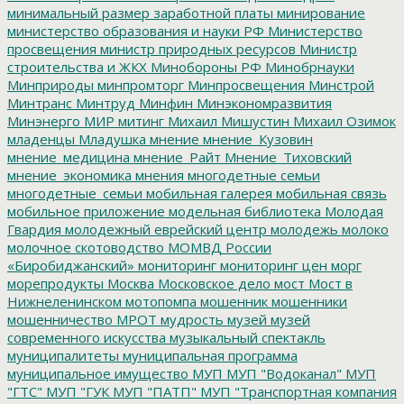
минимальный размер заработной платы
минирование
министерство образования и науки РФ
Министерство
просвещения
министр природных ресурсов
Министр
строительства и ЖКХ
Минобороны РФ
Минобрнауки
Минприроды
минпромторг
Минпросвещения
Минстрой
Минтранс
Минтруд
Минфин
Минэкономразвития
Минэнерго
МИР
митинг
Михаил Мишустин
Михаил Озимок
младенцы
Младушка
мнение
мнение_Кузовин
мнение_медицина
мнение_Райт
Мнение_Тиховский
мнение_экономика
мнения
многодетные семьи
многодетные_семьи
мобильная галерея
мобильная связь
мобильное приложение
модельная библиотека
Молодая
Гвардия
молодежный еврейский центр
молодежь
молоко
молочное скотоводство
МОМВД России
«Биробиджанский»
мониторинг
мониторинг цен
морг
морепродукты
Москва
Московское дело
мост
Мост в
Нижнеленинском
мотопомпа
мошенник
мошенники
мошенничество
МРОТ
мудрость
музей
музей
современного искусства
музыкальный спектакль
муниципалитеты
муниципальная программа
муниципальное имущество
МУП
МУП "Водоканал"
МУП
"ГТС"
МУП "ГУК
МУП "ПАТП"
МУП "Транспортная компания