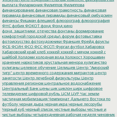
выплата
Филармония
Филиппов
Филиппова
финансирование
финансовая грамотность
финансовая
пирамида
финансовые пирамиды
финансовый омбудсмен
финансы
Фишман
флешмоб
флюорограф
флюорография
ФНС
фобия
ФОКОТ
фонд
Фонд кино
фонд_защитники_отечества
фонтаны
формирование
комфортной городской среды\
форум
фотовыставка
фотоискусство
фотохудожники
Франция
Фрейд
фрукты
ФСБ
ФСИН
ФСО
ФСС
ФССП
Фургал
футбол
Хабаровск
Хабаровский край
хлеб
хоккей
хоккей с мячом
хоккей с
шайбой
Холдоми
холодная вода
Холокост
Хорошавин
хранение наркотиков
хрустальная менора
хулиганство
хулиганы
целевое обучение
Целищев
Центр "Амурский
тигр"
центр временного содержания мигрантов
центр
занятости
Центр лечебной физкультуры
Центр
управления регионом
центральное водоснабжение
Центральный Банк
цены
цик
циклон
цирк
цифровое
телевидение
цифровой рубль
ЦСМ
ЦУР
Час земли
частичная мобилизация
Чемпионат Дальнего Востока по
футболу
черная дыра
черная икра
черные лесорубы
Черный куб
черный список
честные выборы
честные и
чистые выборы
четырехдневная рабочая неделя
чиновник