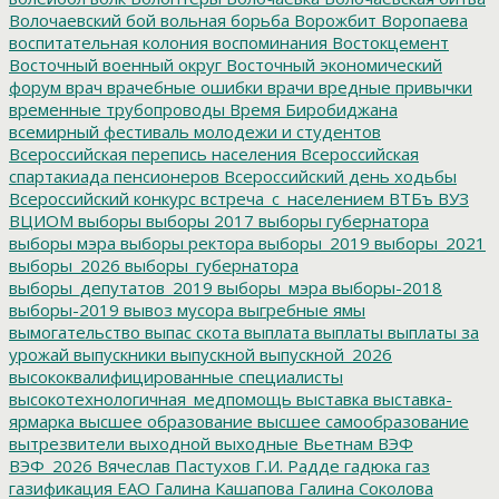
Волочаевский бой
вольная борьба
Ворожбит
Воропаева
воспитательная колония
воспоминания
Востокцемент
Восточный военный округ
Восточный экономический
форум
врач
врачебные ошибки
врачи
вредные привычки
временные трубопроводы
Время Биробиджана
всемирный фестиваль молодежи и студентов
Всероссийская перепись населения
Всероссийская
спартакиада пенсионеров
Всероссийский день ходьбы
Всероссийский конкурс
встреча_с_населением
ВТБъ
ВУЗ
ВЦИОМ
выборы
выборы 2017
выборы губернатора
выборы мэра
выборы ректора
выборы_2019
выборы_2021
выборы_2026
выборы_губернатора
выборы_депутатов_2019
выборы_мэра
выборы-2018
выборы-2019
вывоз мусора
выгребные ямы
вымогательство
выпас скота
выплата
выплаты
выплаты за
урожай
выпускники
выпускной
выпускной_2026
высококвалифицированные специалисты
высокотехнологичная_медпомощь
выставка
выставка-
ярмарка
высшее образование
высшее самообразование
вытрезвители
выходной
выходные
Вьетнам
ВЭФ
ВЭФ_2026
Вячеслав Пастухов
Г.И. Радде
гадюка
газ
газификация ЕАО
Галина Кашапова
Галина Соколова