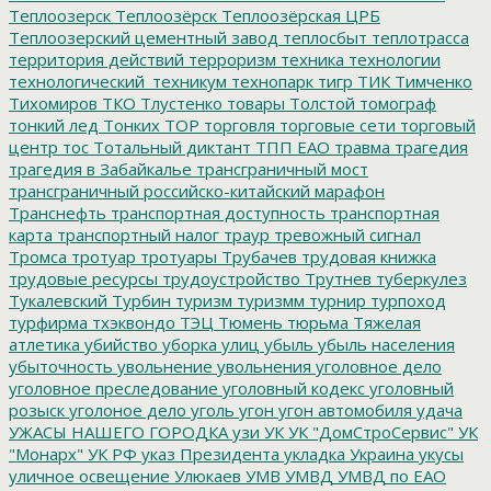
Теплоозерск
Теплоозёрск
Теплоозёрская ЦРБ
Теплоозерский цементный завод
теплосбыт
теплотрасса
территория действий
терроризм
техника
технологии
технологический_техникум
технопарк
тигр
ТИК
Тимченко
Тихомиров
ТКО
Тлустенко
товары
Толстой
томограф
тонкий лед
Тонких
ТОР
торговля
торговые сети
торговый
центр
тос
Тотальный диктант
ТПП ЕАО
травма
трагедия
трагедия в Забайкалье
трансграничный мост
трансграничный российско-китайский марафон
Транснефть
транспортная доступность
транспортная
карта
транспортный налог
траур
тревожный сигнал
Тромса
тротуар
тротуары
Трубачев
трудовая книжка
трудовые ресурсы
трудоустройство
Трутнев
туберкулез
Тукалевский
Турбин
туризм
туризмм
турнир
турпоход
турфирма
тхэквондо
ТЭЦ
Тюмень
тюрьма
Тяжелая
атлетика
убийство
уборка улиц
убыль
убыль населения
убыточность
увольнение
увольнения
уголовное дело
уголовное преследование
уголовный кодекс
уголовный
розыск
уголоное дело
уголь
угон
угон автомобиля
удача
УЖАСЫ НАШЕГО ГОРОДКА
узи
УК
УК "ДомСтроСервис"
УК
"Монарх"
УК РФ
указ Президента
укладка
Украина
укусы
уличное освещение
Улюкаев
УМВ
УМВД
УМВД по ЕАО