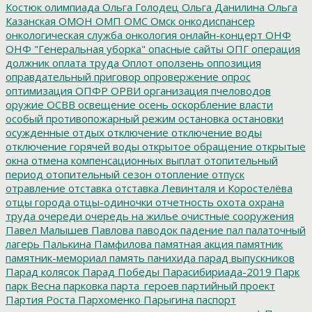
Костюк
олимпиада
Ольга Голодец
Ольга Данилина
Ольга
Казанская
ОМОН
ОМП
ОМС
Омск
онкодиспансер
онкологическая служба
онкология
онлайн-концерт
ОНФ
ОНФ "Генеральная уборка"
опасные сайты
ОПГ
операция
должник
оплата труда
Оплот
оползень
оппозиция
оправдательный приговор
опровержение
опрос
оптимизация
ОПФР
ОРВИ
организация пчеловодов
оружие
ОСВВ
освещение
осень
оскорбление власти
особый противопожарный режим
остановка
остановки
осужденные
отдых
отключение
отключение воды
отключение горячей воды
открытое обращение
открытые
окна
отмена компенсационных выплат
отопительный
период
отопительный сезон
отопление
отпуск
отравление
отставка
отставка Левинталя и Коростелёва
отцы города
отцы-одиночки
отчетность
охота
охрана
труда
очереди
очередь на жилье
очистные сооружения
Павел Малышев
Павлова
паводок
падение
пал
палаточный
лагерь
Палькина
Памфилова
памятная акция
памятник
памятник-мемориал
память
панихида
парад выпускников
Парад колясок
Парад Победы
Парасибириада-2019
Парк
парк Весна
парковка
парта_героев
партийный проект
Партия Роста
Пархоменко
Парыгина
паспорт