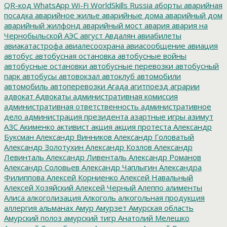
QR-код
WhatsApp
Wi-Fi
WorldSkills Russia
аборты
аварийная
посадка
аварийное жилье
аварийные дома
аварийный дом
аварийный жилфонд
аварийный мост
авария
авария на
Чернобыльской АЭС
август
Авдалян
авиабилеты
авиакатастрофа
авиалесоохрана
авиасообщение
авиация
автобус
автобусная остановка
автобусные войны
автобусные остановки
автобусные перевозки
автобусный
парк
автобусы
автовокзал
автоклуб
автомобили
автомобиль
автоперевозки
Агада
агитпоезд
аграрии
адвокат
Адвокаты
административная комиссия
административная ответственность
административное
дело
администрация президента
азартные игры
азимут
АЗС
Акименко
активист
акция
акция протеста
Александр
Буксман
Александр Винников
Александр Головатый
Александр Золотухин
Александр Козлов
Александр
Левинталь
Александр Ливенталь
Александр Романов
Александр Соловьев
Александр Чаплыгин
Александра
Филиппова
Алексей Корниенко
Алексей Навальный
Алексей Хозяйский
Алексей Черный
Алеппо
алименты
Алиса
алкоголизация
Алкоголь
алкогольная продукция
аллергия
альманах
Амур
Амурзет
Амурская область
Амурский полоз
амурский тигр
Анатолий Мелешко