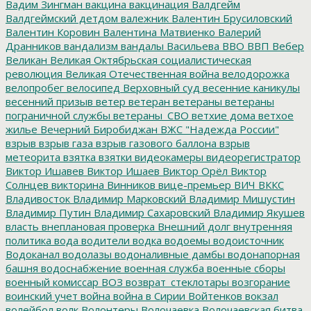
Вадим Зингман
вакцина
вакцинация
Валдгейм
Валдгеймский детдом
валежник
Валентин Брусиловский
Валентин Коровин
Валентина Матвиенко
Валерий
Дранников
вандализм
вандалы
Васильева
ВВО
ВВП
Вебер
Великан
Великая Октябрьская социалистическая
революция
Великая Отечественная война
велодорожка
велопробег
велосипед
Верховный суд
весенние каникулы
весенний призыв
ветер
ветеран
ветераны
ветераны
пограничной службы
ветераны_СВО
ветхие дома
ветхое
жилье
Вечерний Биробиджан
ВЖС "Надежда России"
взрыв
взрыв газа
взрыв газового баллона
взрыв
метеорита
взятка
взятки
видеокамеры
видеорегистратор
Виктор Ишавев
Виктор Ишаев
Виктор Орёл
Виктор
Солнцев
викторина
Винников
вице-премьер
ВИЧ
ВККС
Владивосток
Владимир Марковский
Владимир Мишустин
Владимир Путин
Владимир Сахаровский
Владимир Якушев
власть
внеплановая проверка
Внешний долг
внутренняя
политика
вода
водители
водка
водоемы
водоисточник
Водоканал
водолазы
водоналивные дамбы
водонапорная
башня
водоснабжение
военная служба
военные сборы
военный комиссар
ВОЗ
возврат_стеклотары
возгорание
воинский учет
война
война в Сирии
Войтенков
вокзал
волейбол
волк
Волонтеры
Волочаевка
Волочаевская битва