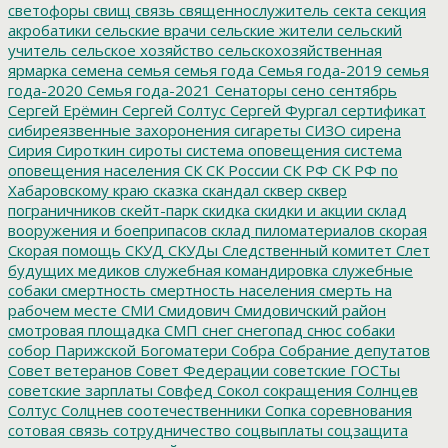
светофоры
свищ
связь
священнослужитель
секта
секция
акробатики
сельские врачи
сельские жители
сельский
учитель
сельское хозяйство
сельскохозяйственная
ярмарка
семена
семья
семья года
Семья года-2019
семья
года-2020
Семья года-2021
Сенаторы
сено
сентябрь
Сергей Ерёмин
Сергей Солтус
Сергей Фургал
сертификат
сибиреязвенные захоронения
сигареты
СИЗО
сирена
Сирия
Сироткин
сироты
система оповещения
система
оповещения населения
СК
СК России
СК РФ
СК РФ по
Хабаровскому краю
сказка
скандал
сквер
сквер
пограничников
скейт-парк
скидка
скидки и акции
склад
вооружения и боеприпасов
склад пиломатериалов
скорая
Скорая помощь
СКУД
СКУДы
Следственный комитет
Слет
будущих медиков
служебная командировка
служебные
собаки
смертность
смертность населения
смерть на
рабочем месте
СМИ
Смидович
Смидовичский район
смотровая площадка
СМП
снег
снегопад
снюс
собаки
собор Парижской Богоматери
Собра
Собрание депутатов
Совет ветеранов
Совет Федерации
советские ГОСТы
советские зарплаты
Совфед
Сокол
сокращения
Солнцев
Солтус
Солцнев
соотечественники
Сопка
соревнования
сотовая связь
сотрудничество
соцвыплаты
соцзащита