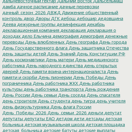
дальневосточный гектар
Дальний Восток
Дальсельмаш
дамба
дачное расписание
дачные перевозки
дачный_сезон_2026
ДВЖД
Движение общественный
контроль
двор
Дворы
ДГК
дебош
дебошир
дедовщина
Деева
дежурные группы
дезинфекция
декабрь
декларационная компания
декларация
декларация о
доходах
дело Ельчина
демография
демогрфия
денежные
переводы
День влюбленных
День географа
День города
День Государственного флага
День защитника Отечества
день защиты детей
День Знаний
День Конституции РФ
День космонавтики
День матери
День медицинского
работника
День народного единства
день открытых
дверей
День памяти воина-интернационалиста
День
памяти и скорби
День пионерии
День Победы
День
пограничника
День работника ЖКХ
День работника
культуры
день работника транспорта
День рождения
День России
День семьи
День соседа
День спасателя
день строителя
День студента
день тигра
день учителя
день физкультурника
День флага России
День_Победы_2026
День_семьи_2026
деньги
депутат
депутаты
депутаты ЕАО
детдом
дети
детсады
детская
больница
детская музыкальная школа
детская площадка
детская_больница
детские батуты
детские выплаты