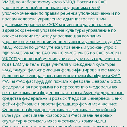
УМВД по Хабаровскому краю
УМВД России по ЕАО
уполномоченный по правам предпринимателей
уполномоченный по правам ребенка
уполномоченный по
правам человека
управление административными
зданиями
Управление ЖКХ мэрии города
управление
здравоохранения
управление культуры
управление по
опеке и попечительству
управляющая компания
управляющие компании
уровень жизни
условия труда
УТ
МВД России по ДФО
утечка
утраченный урожай
утро с
"@"
УФАС
УФАС по ЕАО
УФНС
УФСБ
УФСБ по ЕАО
УФСИН
УФССП
участковый
учения
учитель
учитель года
учитель
года ЕАО
учитель_года
учителя
учреждения культуры
ФАД "Амур"
фальсификация
фальсифицированное масло
фальшивая купюра
фальшивомонетчики
фанфурики
ФАП
ФАПы
ФАС
фастфуд для пожилых
февраль
февраль_2026
федеральная программа по переселению
Федеральная
сетевая компания
федеральная трасса Амур
федеральные
средства
федеральный розыск
Федотов
фейерверк
фейк
фейки
фейковые новости
фельдшер
феминизм
Феникс
Феоктистов
фермеры
фестиваль
фестиваль еврейской
культуры
фестиваль красок Холи
Фестиваль ледовых
скульптур
Фестиваль мяса
Фестиваль языка идиш
Физкультурно-оздоровительный комплекс
фиксированная