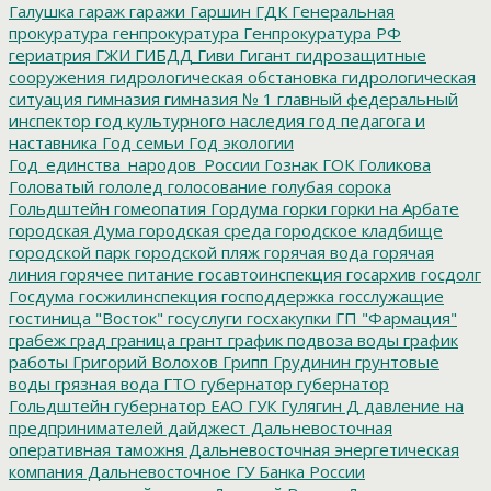
Галушка
гараж
гаражи
Гаршин
ГДК
Генеральная
прокуратура
генпрокуратура
Генпрокуратура РФ
гериатрия
ГЖИ
ГИБДД
Гиви
Гигант
гидрозащитные
сооружения
гидрологическая обстановка
гидрологическая
ситуация
гимназия
гимназия № 1
главный федеральный
инспектор
год культурного наследия
год педагога и
наставника
Год семьи
Год экологии
Год_единства_народов_России
Гознак
ГОК
Голикова
Головатый
гололед
голосование
голубая сорока
Гольдштейн
гомеопатия
Гордума
горки
горки на Арбате
городская Дума
городская среда
городское кладбище
городской парк
городской пляж
горячая вода
горячая
линия
горячее питание
госавтоинспекция
госархив
госдолг
Госдума
госжилинспекция
господдержка
госслужащие
гостиница "Восток"
госуслуги
госхакупки
ГП "Фармация"
грабеж
град
граница
грант
график подвоза воды
график
работы
Григорий Волохов
Грипп
Грудинин
грунтовые
воды
грязная вода
ГТО
губернатор
губернатор
Гольдштейн
губернатор ЕАО
ГУК
Гулягин
Д
давление на
предпринимателей
дайджест
Дальневосточная
оперативная таможня
Дальневосточная энергетическая
компания
Дальневосточное ГУ Банка России