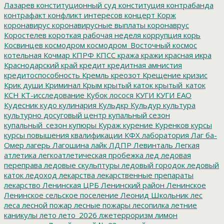
Лазарев
конституционный суд
конституция
контрабанда
контрафакт
конфликт интересов
концерт
Корж
коронавирус
коронавирусные выплаты
коронаврус
Коростелев
короткая рабочая неделя
коррупция
корь
Косвинцев
космодром
космодром_Восточный
космос
котельная
Кочмар
КПРФ
КПСС
кража
кражи
красная икра
Краснодарский край
кредит
кредитная амнистия
кредитоспособность
Кремль
креозот
Крещение
кризис
Крик души
Криминал
Крым
крытый каток
крытый_каток
КСН
КТ-исследование
Кубок лосося
КУГИ
КУГИ ЕАО
Кудесник
кудо
кулинария
Кульдкр
Кульдур
культура
культурно досуговый центр
купальный сезон
купальный_сезон
купюры
Кураж
курение
Куренков
курсы
курсы повышения квалификации
КФХ
лаборатория
Лаг ба-
Омер
лагерь
Лагошина
лайк
ЛДПР
Левинталь
Легкая
атлетика
легкоатлетическая пробежка
лед
ледовая
переправа
ледовые скульптуры
ледовый городок
ледовый
каток
ледоход
лекарства
лекарственные препараты
лекарство
Ленинская ЦРБ
Ленинский район
Ленинское
Ленинское сельское поселение
Леонид Школьник
лес
леса
лесной пожар
лесные пожары
лесопилка
летние
каникулы
лето
лето_2026
лжетерроризм
лимон