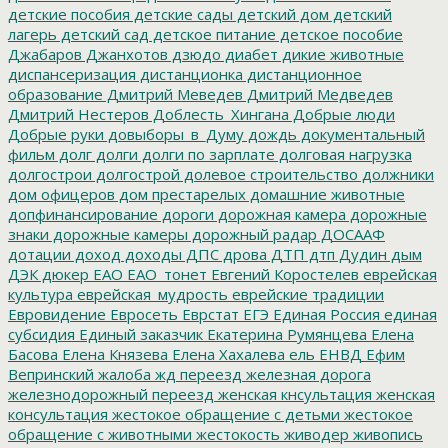
детские пособия
детские сады
детский дом
детский
лагерь
детский сад
детское питание
детское пособие
Джабаров
Джанхотов
дзюдо
диабет
дикие животные
диспансеризация
дистанционка
дистанционное
образование
Дмитрий Меведев
Дмитрий Медведев
Дмитрий Нестеров
Доблесть_Хингана
Добрые люди
Добрые руки
довыборы_в_Думу
дождь
документальный
фильм
долг
долги
долги по зарплате
долговая нагрузка
долгострои
долгострой
долевое строительство
должники
дом офицеров
дом престарелых
домашние животные
допфинансирование
дороги
дорожная камера
дорожные
знаки
дорожные камеры
дорожный радар
ДОСААФ
дотации
доход
доходы
ДПС
дрова
ДТП
дтп
Дудин
дым
ДЭК
дюкер
ЕАО
ЕАО_тонет
Евгений Коростелев
еврейская
культура
еврейская_мудрость
еврейские традиции
Евровидение
Евросеть
Еврстат
ЕГЭ
Единая Россия
единая
субсидия
Единый заказчик
Екатерина Румянцева
Елена
Басова
Елена Князева
Елена Хахалева
ель
ЕНВД
Ефим
Вепринский
жалоба
жд переезд
железная дорога
железнодорожный переезд
женская кнсультация
женская
консультация
жестокое обращение с детьми
жестокое
обращение с животными
жестокость
живодер
живопись