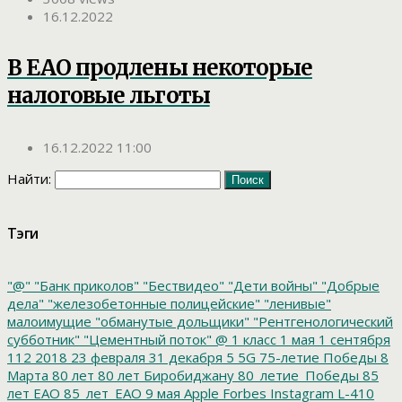
16.12.2022
В ЕАО продлены некоторые
налоговые льготы
16.12.2022 11:00
Найти:
Тэги
"@"
"Банк приколов"
"Бествидео"
"Дети войны"
"Добрые
дела"
"железобетонные полицейские"
"ленивые"
малоимущие
"обманутые дольщики"
"Рентгенологический
субботник"
"Цементный поток"
@
1 класс
1 мая
1 сентября
112
2018
23 февраля
31 декабря
5
5G
75-летие Победы
8
Марта
80 лет
80 лет Биробиджану
80_летие_Победы
85
лет ЕАО
85_лет_ЕАО
9 мая
Apple
Forbes
Instagram
L-410