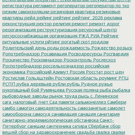
регистратура
регламент
регоператор
регоператор по тко
режим самоизоляции
резиновая квартира
резиновые
квартиры
рейд
рейинг
рейтинг
рейтинг_2026
реклама
реконструкция
ректор
религия
ремонт
ремонт дорог
реорганизация
реструктуризация
ресурсный центр
ресурсоснабжающая организация
РЖД
РИА Рейтинг
ритуальные услуги
рйтинг
рогатый скот
роддом
Родительский день
роды
рождаемость
Рождество
розыск
Ропотребнадзор
Росавиация
Росводресурсы
Росгвардия
Роскачество
Роскомнадзор
Росконтроль
Рослесхоз
Роспотребнадзор
россельхознадзор
российская
экономика
Российский Азимут
Россия
Росстат
рост цен
Ростислав Гольдштейн
Ростовская область
роуминг
РПЦ
РСПП
рубка деревьев
рубли
рубль
Рудное
ружье
рукопашный бой
Румянцева
Русская поляна
рыба
рыбалка
рыбоводные заводы
рынок труда
рысь
с. Ленинское
сага_налоговый_гнет
Сад памяти
сальмонеллез
Самбери
самбо
самогон
самодеятельность
самозанятые
самолет
самооборона
самосуд
санавиация
санация
санитария
санитарно-эпидемиологическая обстанвока
Санкт-
Петербург
санкции
сантехника
сатира
Сбербанк
сбор
вещей
сбор на здравоохранение
свадьба
свалка
свалки