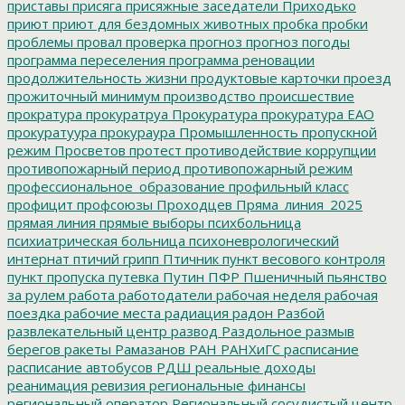
приставы
присяга
присяжные заседатели
Приходько
приют
приют для бездомных животных
пробка
пробки
проблемы
провал
проверка
прогноз
прогноз погоды
программа переселения
программа реновации
продолжительность жизни
продуктовые карточки
проезд
прожиточный минимум
производство
происшествие
прократура
прокуратруа
Прокуратура
прокуратура ЕАО
прокуратуура
прокураура
Промышленность
пропускной
режим
Просветов
протест
противодействие коррупции
противопожарный период
противопожарный режим
профессиональное_образование
профильный класс
профицит
профсоюзы
Проходцев
Пряма_линия_2025
прямая линия
прямые выборы
психбольница
психиатрическая больница
психоневрологический
интернат
птичий грипп
Птичник
пункт весового контроля
пункт пропуска
путевка
Путин
ПФР
Пшеничный
пьянство
за рулем
работа
работодатели
рабочая неделя
рабочая
поездка
рабочие места
радиация
радон
Разбой
развлекательный центр
развод
Раздольное
размыв
берегов
ракеты
Рамазанов
РАН
РАНХиГС
расписание
расписание автобусов
РДШ
реальные доходы
реанимация
ревизия
региональные финансы
региональный оператор
Региональный сосудистый центр