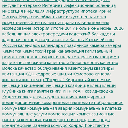
инсульт
интервью
Интернет
инфекционная больница
инфекция
инфляция
инфраструктура
ипотека
Ирина
Пинчук
Иркутская область
иск
искусственная елка
искусственный_интеллект
исправительная колония
исследование
история
Итоги-2017
июль
июнь
июнь_2026
кабель линии электропередачи
кадетский бал
кадеты
кадровая чехарда
кадры
казаки
Казань
Казначейство
России
календарь
календарь праздников
камера
камеры
Камчатка
Камчатский край
канализация
капитальный
ремонт
капремонт
карантин
карате
каратин
катастрофа
кафе
качество жизни
качество и безопасность
качество
молока
качество обслуживания
Кванториум
квартиры
квитанция
КДН
кедровые шишки
Кемерово
кинозал
кинологи
кинотеатр "Родина"
Кирга
китай
кишечная
инфекция
кишечная_инфекция
кладбище
клещ
клещи
клубника
книга памяти
книги
КНР
КоАП
ковид-сводка
Кодекс
колледж культуры
колония
командировка
командировочные
комары
комиссия
комитет образования
коммуналка
коммунальная авария
коммунальные платежи
коммунальные услуги
компенсации
компенсационные
расходы
компенсация
комфортная городская среда
кондитерские изделия
конкурс
Конрад
Константин