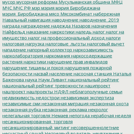
мусор
мусорная реформа
Мусульманская община
МФЦ
МЧС
МЧС РФ
мэр
мэрия
мэрия Биробиджана
мэрия_Биробиджана
мясо
Мясокомбинат
набережная
Навальный
навигация
наводнение
наводнение_2019
награда
награждение
надежда
Назаров
назначения
Найфельд
наказание
накркотики
наледь
налог
налог на
имущество
налог на профессиональный доход
налоги
налоговая нагрузка
налоговые_льготы
налоговый вычет
нападение
напорный коллектор
наркозависимость
нарколаборатория
наркомания
наркосодержащие
растения
наркотики
нарушение прав инвалидов
нарушение тишины и покоя
нарушения пожарной
безопасности
насвай
население
насосная станция
Наталья
Баженова
наука
Наум Ливант
национальный рейтинг
национальный рейтинг тревожности
наципроект
нацпроект
нацпроекты
НДФЛ
неблагополучные семьи
недвижимость
недострои
независимая экспертиза
независимые сми
незаконная миграция
незаконная охота
незаконная рубка
незаконная_реклама
некролог
нелегальная торговля
Немаев
непогода
нерабочая неделя
несанкционированная_торговля
несанкционированный_митинг
несовершеннолетние
несчастный случай
Нетрезвый водитель
неуважение к