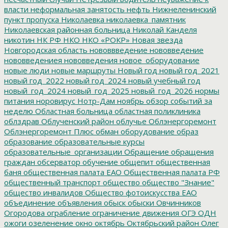
власти
неформальная занятость
нефть
Нижнеленинский
пункт пропуска
Николаевка
николаевка_памятник
Николаевская районная больница
Николай Канделя
никотин
НК РФ
НКО
НКО «РОКР»
Новая звезда
Новгородская область
нововвведение
нововведение
нововведениея
нововведения
новое_оборудование
новые люди
новые маршруты
Новый год
новый год_2021
новый год_2022
новый год_2024
новый учебный год
новый_год_2024
новый_год_2025
новый_год_2026
нормы
питания
норовирус
Нотр-Дам
ноябрь
обзор событий за
неделю
Областная больница
областная поликлиника
облздрав
Облученский район
облучье
Облэнергоремонт
Облэнергоремонт Плюс
обман
оборудование
образ
образование
образовательные курсы
образовательные_организации
Обращение
обращения
граждан
обсерватор
обучение
общепит
общественная
баня
общественная палата ЕАО
Общественная палата РФ
общественный транспорт
общество
общество "Знание"
общество инвалидов
Общество фотоискусства ЕАО
объединение
объявления
обыск
обыски
Овчинников
Огородова
ограбление
ограничение движения
ОГЭ
ОДН
ожоги
озеленение
окно
октябрь
Октябрьский район
Олег