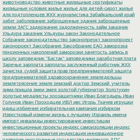
животноводство
животные
жилищные сертификаты
жилищные условия
жилье
жилье для детей-сирот
жильё
для подтопленцев
ЖКХ
журналистика
Забайкальский край
забег
заболевание
заброшенные здания
заброшенные
земли
ЗАГС
задержание
задолженность
займ
заказник
Ульдура
заказник Ульдуры
закон
Законодательное
Собрание
законодательство
законопреокт
законопроект
законороект
Заксобрание
Заксобрание ЕАО
заморозка
пенсионных накоплений
заморозки
занятость
запись в
школу
заповедник "Бастак"
заповедники
заработная плата
Заречье
зарплата
зарплаты
заслуженный работник ЖКХ
зачистка_судей
защита прав предпринимателей
защита
предпринимателей
здравоохранение
земледельцы
землетрясение
земля
земский доктор
Земский_учитель
зима пришла
змеи
змея
золотой губернатор
Золотухин
золотые медалисты
зоозащитники
Иван Благодырь
Иван
Голунов
Иван Проходцев
ИВЛ
ивс
Игорь Ткачев
игрушки
идиш
избиение
избирательная кампания
избирком
Известковый
измени жизнь к лучшему
Израиль
имена
импорт
инвалиды
инвестирование
инвестиции
инвестиционные проекты
индекс самоизоляции
индекс
человеческого развития
индексация
инновационное
развитие
иностранные государства
инспектор ДПС