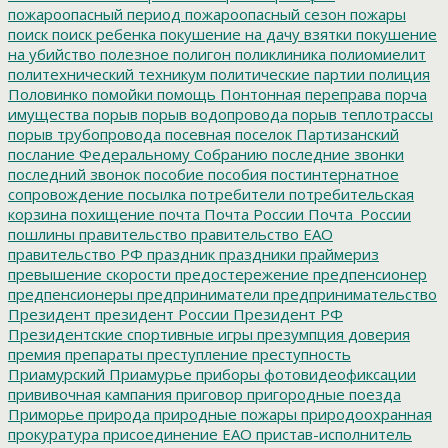
пожароопасный период
пожароопасный сезон
пожары
поиск
поиск ребенка
покушение на дачу взятки
покушение
на убийство
полезное
полигон
поликлиника
полиомиелит
политехнический техникум
политические партии
полиция
Половинко
помойки
помощь
Понтонная переправа
порча
имущества
порыв
порыв водопровода
порыв теплотрассы
порыв трубопровода
посевная
поселок Партизанский
послание Федеральному Собранию
последние звонки
последний звонок
пособие
пособия
постинтернатное
сопровождение
посылка
потребители
потребительская
корзина
похищение
почта
Почта России
Почта_России
пошлины
правительство
правительство ЕАО
правительство РФ
праздник
праздники
праймериз
превышение скорости
предостережение
предпенсионер
предпенсионеры
предприниматели
предпринимательство
Президент
президент России
Президент РФ
Президентские спортивные игры
презумпция доверия
премия
препараты
преступление
преступность
Приамурский
Приамурье
приборы фотовидеофиксации
прививочная кампания
приговор
пригородные поезда
Приморье
природа
природные пожары
природоохранная
прокуратура
присоединение ЕАО
пристав-исполнитель