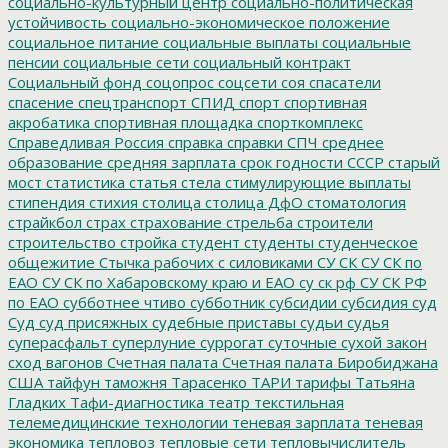
социально-культурный центр
социально-политическая
устойчивость
социально-экономическое положение
социальное питание
социальные выплаты
социальные
пенсии
социальные сети
социальный контракт
Социальный фонд
соцопрос
соцсети
соя
спасатели
спасение
спецтранспорт
СПИД
спорт
спортивная
акробатика
спортивная площадка
спорткомплекс
Справедливая Россия
справка
справки
СПЧ
среднее
образование
средняя зарплата
срок годности
СССР
старый
мост
статистика
статья
стела
стимулирующие выплаты
стипендия
стихия
столица
столица ДфО
стоматология
страйкбол
страх
страхование
стрельба
строители
строительство
стройка
студент
студенты
студенческое
общежитие
Стычка рабочих с силовиками
СУ СК
СУ СК по
ЕАО
СУ СК по Хабаровскому краю и ЕАО
су ск рф
СУ СК РФ
по ЕАО
субботнее чтиво
субботник
субсидии
субсидия
суд
Суд
суд присяжных
судебные приставы
судьи
судья
суперасфальт
суперлуние
суррогат
суточные
сухой закон
сход вагонов
Счетная палата
Счетная палата Биробиджана
США
тайфун
таможня
Тарасенко
ТАРИ
тарифы
Татьяна
Гладких
Тафи-диагностика
театр
текстильная
телемедицинские технологии
теневая зарплата
теневая
экономика
тепловоз
тепловые сети
тепловычислитель