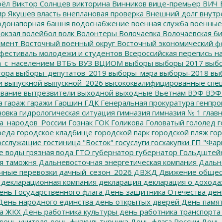
рёл
Виктор Солнцев
викторина
Винников
вице-премьер
ВИЧ
р Якушев
власть
внеплановая проверка
Внешний долг
внутр
донапорная башня
водоснабжение
военная служба
военные
окзал
волейбол
волк
Волонтеры
Волочаевка
Волочаевская б
емент
Восточный военный округ
Восточный экономический ф
фестиваль молодежи и студентов
Всероссийская перепись н
а_с_населением
ВТБъ
ВУЗ
ВЦИОМ
выборы
выборы 2017
выбо
тора
выборы_депутатов_2019
выборы_мэра
выборы-2018
вы
и
выпускной
выпускной_2026
высококвалифицированные спе
вание
вытрезвители
выходной
выходные
Вьетнам
ВЭФ
ВЭФ
а
гараж
гаражи
Гаршин
ГДК
Генеральная прокуратура
генпро
новка
гидрологическая ситуация
гимназия
гимназия № 1
глав
а_народов_России
Гознак
ГОК
Голикова
Головатый
гололед
г
реда
городское кладбище
городской парк
городской пляж
гор
осслужащие
гостиница "Восток"
госуслуги
госхакупки
ГП "Фар
е воды
грязная вода
ГТО
губернатор
губернатор Гольдштей
я таможня
Дальневосточная энергетическая компания
Дальне
чные перевозки
дачный_сезон_2026
ДВЖД
Движение общес
декларационная компания
декларация
декларация о дохода
нь Государственного флага
День защитника Отечества
ден
ень народного единства
день открытых дверей
День памят
а ЖКХ
День работника культуры
день работника транспорта
день учителя
день физкультурника
День флага России
День