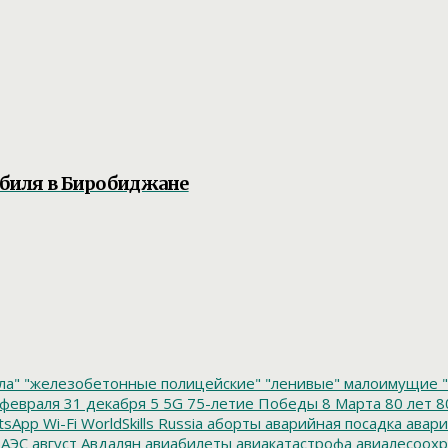
обиля в Биробиджане
ла"
"железобетонные полицейские"
"ленивые" малоимущие
"
февраля
31 декабря
5
5G
75-летие Победы
8 Марта
80 лет
8
tsApp
Wi-Fi
WorldSkills Russia
аборты
аварийная посадка
авари
 АЭС
август
Авдалян
авиабилеты
авиакатастрофа
авиалесоохр