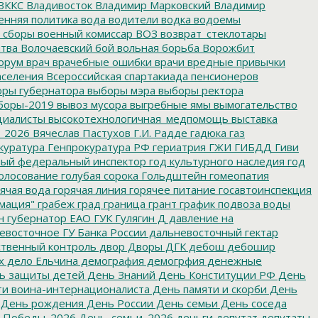
ВККС
Владивосток
Владимир Марковский
Владимир
енняя политика
вода
водители
водка
водоемы
 сборы
военный комиссар
ВОЗ
возврат_стеклотары
итва
Волочаевский бой
вольная борьба
Ворожбит
орум
врач
врачебные ошибки
врачи
вредные привычки
аселения
Всероссийская спартакиада пенсионеров
ры губернатора
выборы мэра
выборы ректора
боры-2019
вывоз мусора
выгребные ямы
вымогательство
циалисты
высокотехнологичная_медпомощь
выставка
_2026
Вячеслав Пастухов
Г.И. Радде
гадюка
газ
куратура
Генпрокуратура РФ
гериатрия
ГЖИ
ГИБДД
Гиви
ный федеральный инспектор
год культурного наследия
год
олосование
голубая сорока
Гольдштейн
гомеопатия
ячая вода
горячая линия
горячее питание
госавтоинспекция
мация"
грабеж
град
граница
грант
график подвоза воды
н
губернатор ЕАО
ГУК
Гулягин
Д
давление на
восточное ГУ Банка России
дальневосточный гектар
твенный контроль
двор
Дворы
ДГК
дебош
дебошир
х
дело Ельчина
демография
демогрфия
денежные
ь защиты детей
День Знаний
День Конституции РФ
День
и воина-интернационалиста
День памяти и скорби
День
День рождения
День России
День семьи
День соседа
_Победы_2026
День_семьи_2026
деньги
депутат
депутаты