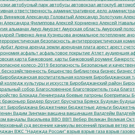
озки
автобусный парк
автобусы
автовокзал
автоклуб
автомо
ивная ответственность
административное дело
администра
р Винников
Александр Головатый
Александр Золотухин
Алек
ин
Александра Филиппова
Алексей Корниенко
Алексей Наваль
гия
альманах
Амур
Амурзет
Амурская область
Амурский поло
ндрей Пивенко
Анна Кузнецова
аномальное потепление
ано
террористическая безопасность
антитеррористическая коми
Арбат
Арена
аренда земли
арендная плата
арест
арест счет
трономия
асфальт
асфальтовое покрытие
Атлет
аудиенция
аф
овская карта
банковские_карты
банковский роуминг
банкротс
зопасное колесо-2019
безопасность
Безопасные и качестве
к
бесхозяйственность
бешенство
библиотека
бизнес
бизнес 
Биробиджанская воспитательная колония
Биробиджанская т
 колледж культуры и искусств
Биробиджанский район
Биро
дральный собор
Благословенное
благотворитель года
благот
тройство
Блокада Ленинграда
боевые патроны
боеприпасы
Б
к
браконьер
Бридер
брусит
брусчатка
Брянск
Будукан
будущи
ет Биробиджана
бюджетники
бюджетные деньги
бюджетны
Ленин
Вадим Зингман
вакцина
вакцинация
Валдгейм
Валдгей
изм
вандалы
Васильева
ВВО
ВВП
Вебер
Великан
Великая Окт
ерховный суд
весенние каникулы
весенний призыв
ветер
ве
иджан
ВЖС "Надежда России"
взрыв
взрыв газа
взрыв газово