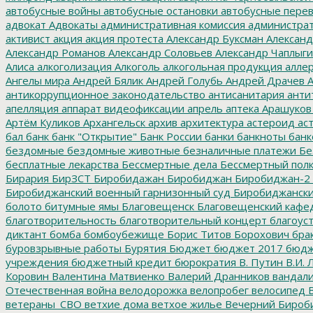
автобусные войны
автобусные остановки
автобусные перев
адвокат
Адвокаты
административная комиссия
администрат
активист
акция
акция протеста
Александр Буксман
Александ
Александр Романов
Александр Соловьев
Александр Чаплыг
Алиса
алкоголизация
Алкоголь
алкогольная продукция
аллер
Ангелы мира
Андрей Бялик
Андрей Голубь
Андрей Драчев
А
антикоррупционное законодательство
антисанитария
анти
апелляция
аппарат видеофиксации
апрель
аптека
Арашуков
Артём Куликов
Архангельск
архив
архитектура
астероид
ас
бал
банк
банк "Открытие"
Банк России
банки
банкноты
банк
бездомные
бездомные животные
безналичные платежи
Бе
бесплатные лекарства
Бессмертные дела
Бессмертный пол
Бирария
БирЗСТ
Биробидажан
Биробиджан
Биробиджан-2
Биробиджанский военный гарнизонный суд
Биробиджанский
болото
битумные ямы
Благовещенск
Благовещенский кафе
благотворительность
благотворительный концерт
благоус
диктант
бомба
бомбоубежище
Борис Титов
Борохович
бра
буровзрывные работы
Бурятия
Бюджет
бюджет 2017
бюдж
учреждения
бюджетный кредит
бюрократия
В. Путин
В.И. 
Коровин
Валентина Матвиенко
Валерий Дранников
вандал
Отечественная война
велодорожка
велопробег
велосипед
В
ветераны_СВО
ветхие дома
ветхое жилье
Вечерний Бироб