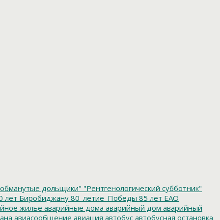
обманутые дольщики"
"Рентгенологический субботник"
0 лет Биробиджану
80_летие_Победы
85 лет ЕАО
йное жилье
аварийные дома
аварийный дом
аварийный
ана
авиасообщение
авиация
автобус
автобусная остановка