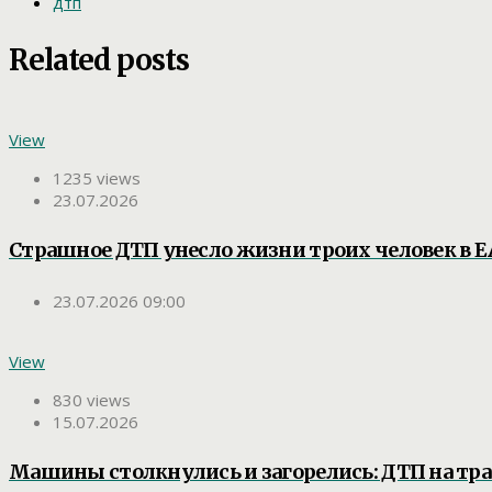
дтп
Related posts
View
1235 views
23.07.2026
Страшное ДТП унесло жизни троих человек в 
23.07.2026 09:00
View
830 views
15.07.2026
Машины столкнулись и загорелись: ДТП на тра