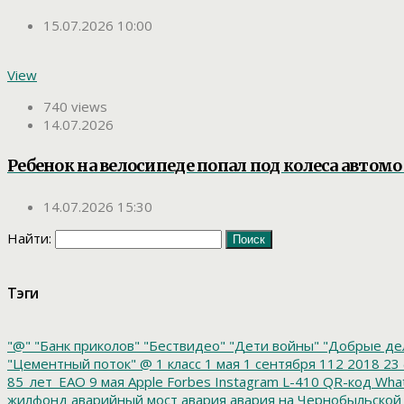
15.07.2026 10:00
View
740 views
14.07.2026
Ребенок на велосипеде попал под колеса автом
14.07.2026 15:30
Найти:
Тэги
"@"
"Банк приколов"
"Бествидео"
"Дети войны"
"Добрые де
"Цементный поток"
@
1 класс
1 мая
1 сентября
112
2018
23 
85_лет_ЕАО
9 мая
Apple
Forbes
Instagram
L-410
QR-код
Wha
жилфонд
аварийный мост
авария
авария на Чернобыльской