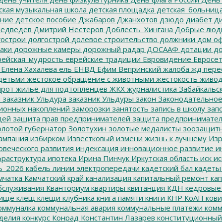
ская музыкальная школа
детская площадка
детская_больниц
ание
детское пособие
Джабаров
Джанхотов
дзюдо
диабет
ди
едведев
Дмитрий Нестеров
Доблесть_Хингана
Добрые люд
острои
долгострой
долевое строительство
должники
дом о
аки
дорожные камеры
дорожный радар
ДОСААФ
дотации
до
ейская_мудрость
еврейские традиции
Евровидение
Евросе
Елена Хахалева
ель
ЕНВД
Ефим Вепринский
жалоба
жд пере
детьми
жестокое обращение с животными
жестокость
живо
ирот
жильё для подтопленцев
ЖКХ
журналистика
Забайкальск
м
заказник Ульдура
заказник Ульдуры
закон
Законодательное
ионных накоплений
заморозки
занятость
запись в школу
запо
дей
защита прав предпринимателей
защита предпринимате
лотой губернатор
Золотухин
золотые медалисты
зоозащит
ампания
избирком
Известковый
измени жизнь к лучшему
Изр
овеческого развития
индексация
инновационное развитие
ин
раструктура
ипотека
Ирина Пинчук
Иркутская область
иск
ис
ь_2026
кабель линии электропередачи
кадетский бал
кадеты
мчатка
Камчатский край
канализация
капитальный ремонт
кап
бслуживания
Кванториум
квартиры
квитанция
КДН
кедровые
ище
клещ
клещи
клубника
книга памяти
книги
КНР
КоАП
кови
оммуналка
коммунальная авария
коммунальные платежи
комм
делия
конкурс
Конрад
Константин Лазарев
конституционный