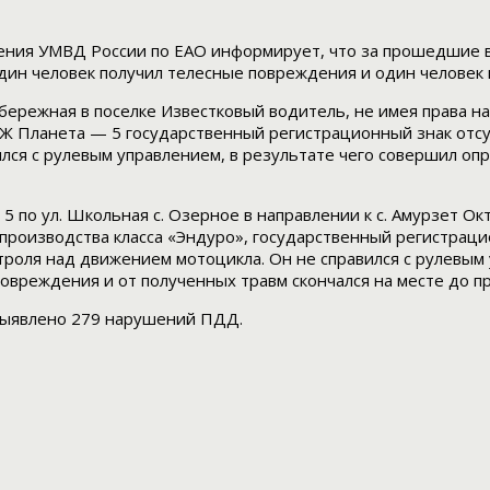
ения УМВД России по ЕАО информирует, что за прошедшие 
дин человек получил телесные повреждения и один человек 
Набережная в поселке Известковый водитель, не имея права н
ИЖ Планета — 5 государственный регистрационный знак отсу
ился с рулевым управлением, в результате чего совершил о
а 5 по ул. Школьная с. Озерное в направлении к с. Амурзет О
производства класса «Эндуро», государственный регистрацио
роля над движением мотоцикла. Он не справился с рулевым 
овреждения и от полученных травм скончался на месте до п
выявлено 279 нарушений ПДД.