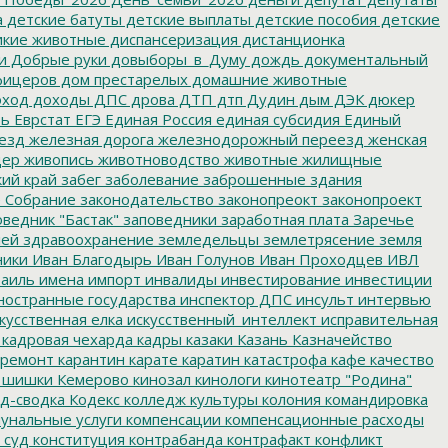
а
детские батуты
детские выплаты
детские пособия
детские
кие животные
диспансеризация
дистанционка
и
Добрые руки
довыборы_в_Думу
дождь
документальный
фицеров
дом престарелых
домашние животные
ход
доходы
ДПС
дрова
ДТП
дтп
Дудин
дым
ДЭК
дюкер
ть
Еврстат
ЕГЭ
Единая Россия
единая субсидия
Единый
езд
железная дорога
железнодорожный переезд
женская
дер
живопись
животноводство
животные
жилищные
ий край
забег
заболевание
заброшенные здания
 Собрание
законодательство
законопреокт
законопроект
ведник "Бастак"
заповедники
заработная плата
Заречье
лей
здравоохранение
земледельцы
землетрясение
земля
ники
Иван Благодырь
Иван Голунов
Иван Проходцев
ИВЛ
аиль
имена
импорт
инвалиды
инвестирование
инвестиции
остранные государства
инспектор ДПС
инсульт
интервью
кусственная елка
искусственный_интеллект
исправительная
кадровая чехарда
кадры
казаки
Казань
Казначейство
ремонт
карантин
карате
каратин
катастрофа
кафе
качество
 шишки
Кемерово
кинозал
кинологи
кинотеатр "Родина"
д-сводка
Кодекс
колледж культуры
колония
командировка
унальные услуги
компенсации
компенсационные расходы
 суд
конституция
контрабанда
контрафакт
конфликт