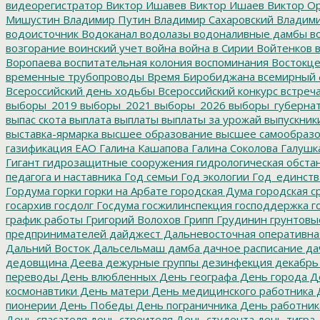
видеорегистратор
Виктор Ишавев
Виктор Ишаев
Виктор О
Мишустин
Владимир Путин
Владимир Сахаровский
Владими
водоисточник
Водоканал
водолазы
водоналивные дамбы
во
возгорание
воинский учет
война
война в Сирии
Войтенков
в
Воропаева
воспитательная колония
воспоминания
Востокц
временные трубопроводы
Время Биробиджана
всемирный 
Всероссийский день ходьбы
Всероссийский конкурс
встреч
выборы_2019
выборы_2021
выборы_2026
выборы_губерна
выпас скота
выплата
выплаты
выплаты за урожай
выпускник
выставка-ярмарка
высшее образование
высшее самообразо
газификация ЕАО
Галина Кашапова
Галина Соколова
Галушк
Гигант
гидрозащитные сооружения
гидрологическая обста
педагога и наставника
Год семьи
Год экологии
Год_единств
Гордума
горки
горки на Арбате
городская Дума
городская с
госархив
госдолг
Госдума
госжилинспекция
господдержка
г
график работы
Григорий Волохов
Грипп
Грудинин
грунтовы
предпринимателей
дайджест
Дальневосточная оперативна
Дальний Восток
Дальсельмаш
дамба
дачное расписание
да
дедовщина
Деева
дежурные группы
дезинфекция
декабрь
переводы
День влюбленных
День географа
День города
Де
космонавтики
День матери
День медицинского работника
Д
пионерии
День Победы
День пограничника
День работник
День спасателя
день строителя
День студента
день тигра