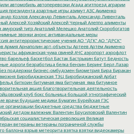
били
автомобиль
автоперевозки
Агада
агитпоезд
аграрии
ция президента
азартные игры
азимут
АЗС
Акименко
сандр Козлов
Александр Левинталь
Александр Ливенталь
ный
Алексей Хозяйский
Алексей Черный
Алеппо
алименты
з
амурский тигр
Анатолий Мелешко
Анатолий Скоробогатов
нимные звонки
анонс
антивандальные меры
ссия
антитеррористические учения
АО "ДГК"
АО "ДРСК"
ов
Армия
Арнаполин
арт-объекты
Артеев
Артём Акименко
еристы
африканская чума свиней
АЧС
аэропорт
аэрофлот
тво
барельеф
баскетбол
Бастак
Бастрыкин
батут
Бедность
нные дороги
безработица
белка
бензин
Беринг
Берл Лазар
без поддержки
бизнес-омбудсмен
биометрия
Бира
Биракан
аможня
Биробиджанская ТЭЦ
Биробиджанский Арбат
фельд
биткоин
битумная яма
битумная_яма
битумное
ворительная акция
благотворительная деятельность
ойцовский клуб
бокс
больница
большой этнографический
е врачи
будущие медики
Бумагин
Бурейская ГЭС
е организации
бюджетные средства
бюджетные
мский детдом
валежник
Валентин Брусиловский
Валентин
ябрьская социалистическая революция
Великая
теран
ветераны
ветераны пограничной службы
го баллона
взрыв метеорита
взятка
взятки
видеокамеры