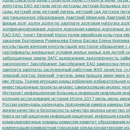
депутаты ЕАО
детдом
дети
детсады
детская больница
дет
сады
детский дом
детский лагерь
детский сад
детское пит
дистанционное образование
Дмитрий Меведев
Дмитрий М
фильм
долг
долги
долги по зарплате
долговая нагрузка
долг
допфинансирование
дороги
дорожная камера
дорожные зн
ЕАО
ЕАО_тонет
Евгений Коростелев
еврейская культура
евр
заказчик
Екатерина Румянцева
Елена Басова
Елена Князева
кнсультация
женская консультация
жестокое обращение с 
сертификаты
жилищные условия
жилье
жилье для детей-с
заброшенные земли
ЗАГС
задержание
задолженность
зай
законороект
Заксобрание
Заксобрание ЕАО
заморозка пенс
зарплата
зарплаты
заслуженный работник ЖКХ
зачистка_су
земский доктор
Земский_учитель
зима пришла
змеи
змея
зо
ивс
Игорь Ткачев
игрушки
идиш
избиение
избирательная к
инвестиционные проекты
индекс самоизоляции
индекс чел
Интернет
инфекционная больница
инфекция
инфляция
инф
колония
исследование
история
Итоги-2017
июль
июнь
июн
России
календарь
календарь праздников
камера
камеры
Ка
жизни
качество и безопасность
качество молока
качество о
Кирга
китай
кишечная инфекция
кишечная_инфекция
кладб
командировочные
комары
комиссия
комитет образования
к
компенсация
комфортная городская среда
кондитерские из