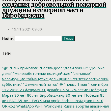
создания добровольной пожарной
дружины в северной части
Биробиджана
19.11.2021 09:00
Найти:
Тэги
"@"
"Банк приколов"
"Бествидео"
"Дети войны"
"Добрые
дела"
"железобетонные полицейские"
"ленивые"
малоимущие
"обманутые дольщики"
"Рентгенологический
субботник"
"Цементный поток"
@
1 класс
1 мая
1 сентября
112
2018
23 февраля
31 декабря
5
5G
75-летие Победы
8
Марта
80 лет
80 лет Биробиджану
80_летие_Победы
85
лет ЕАО
85_лет_ЕАО
9 мая
Apple
Forbes
Instagram
L-410
QR-код
WhatsApp
Wi-Fi
WorldSkills Russia
аборты
аварийная