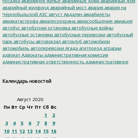
посадка
аварийное жилье
аварийные дома
аварийный дом
аварийный жилфонд
аварийный мост
авария
авария на
Чернобыльской АЭС
август
Авдалян
авиабилеты
авиакатастрофа
авиалесоохрана
авиасообщение
авиация
автобус
автобусная остановка
автобусные войны
автобусные остановки
автобусные перевозки
автобусный
парк
автобусы
автовокзал
автоклуб
автомобили
автомобиль
автоперевозки
Агада
агитпоезд
аграрии
адвокат
Адвокаты
административная комиссия
административная ответственность
административное
дело
администрация президента
азартные игры
азимут
АЗС
Акименко
активист
акция
акция протеста
Александр
Календарь новостей
Буксман
Александр Винников
Александр Головатый
Александр Золотухин
Александр Козлов
Александр
Левинталь
Александр Ливенталь
Александр Романов
Август 2020
Александр Соловьев
Александр Чаплыгин
Александра
Пн
Вт
Ср
Чт
Пт
Сб
Вс
Филиппова
Алексей Корниенко
Алексей Навальный
1
2
Алексей Хозяйский
Алексей Черный
Алеппо
алименты
Алиса
алкоголизация
Алкоголь
алкогольная продукция
3
4
5
6
7
8
9
аллергия
альманах
Амур
Амурзет
Амурская область
10
11
12
13
14
15
16
Амурский полоз
амурский тигр
Анатолий Мелешко