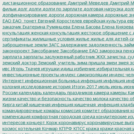
дистанционное образование
Дмитрий Меведев
Дмитрий М
фильм
долг
долги
долги по зарплате
долговая нагрузка
долг
допфинансирование
дороги
дорожная камера
дорожные зн
ЕАО
ЕАО_тонет
Евгений Коростелев
еврейская культура
евр
заказчик
Екатерина Румянцева
Елена Басова
Елена Князева
кнсультация
женская консультация
жестокое обращение с 
сертификаты
жилищные условия
жилье
жилье для детей-с
заброшенные земли
ЗАГС
задержание
задолженность
зай
законороект
Заксобрание
Заксобрание ЕАО
заморозка пенс
зарплата
зарплаты
заслуженный работник ЖКХ
зачистка_су
земский доктор
Земский_учитель
зима пришла
змеи
змея
зо
ивс
Игорь Ткачев
игрушки
идиш
избиение
избирательная к
инвестиционные проекты
индекс самоизоляции
индекс чел
Интернет
инфекционная больница
инфекция
инфляция
инф
колония
исследование
история
Итоги-2017
июль
июнь
июн
России
календарь
календарь праздников
камера
камеры
Ка
жизни
качество и безопасность
качество молока
качество о
Кирга
китай
кишечная инфекция
кишечная_инфекция
кладб
командировочные
комары
комиссия
комитет образования
к
компенсация
комфортная городская среда
кондитерские из
интересов
концерт
Корж
коронавирус
коронавирусные вып
космос
котельная
Кочмар
КПРФ
КПСС
кража
кражи
красная 