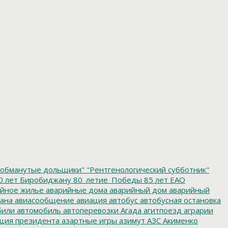
обманутые дольщики"
"Рентгенологический субботник"
0 лет Биробиджану
80_летие_Победы
85 лет ЕАО
йное жилье
аварийные дома
аварийный дом
аварийный
ана
авиасообщение
авиация
автобус
автобусная остановка
били
автомобиль
автоперевозки
Агада
агитпоезд
аграрии
ция президента
азартные игры
азимут
АЗС
Акименко