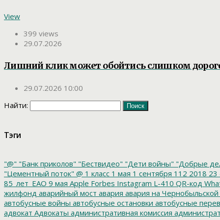
View
399 views
29.07.2026
Лишний клик может обойтись слишком дорог
29.07.2026 10:00
Найти:
Тэги
"@"
"Банк приколов"
"Бествидео"
"Дети войны"
"Добрые де
"Цементный поток"
@
1 класс
1 мая
1 сентября
112
2018
23 
85_лет_ЕАО
9 мая
Apple
Forbes
Instagram
L-410
QR-код
Wha
жилфонд
аварийный мост
авария
авария на Чернобыльской
автобусные войны
автобусные остановки
автобусные перев
адвокат
Адвокаты
административная комиссия
администрат