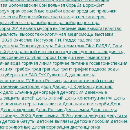
итва
Волочаевский бой
вольная борьба
Ворожбит
орум
врач
врачебные ошибки
врачи
вредные привычки
аселения
Всероссийская спартакиада пенсионеров
ры губернатора
выборы мэра
выборы ректора
боры-2019
вывоз мусора
выгребные ямы
вымогательство
циалисты
высокотехнологичная_медпомощь
выставка
_2026
Вячеслав Пастухов
Г.И. Радде
гадюка
газ
куратура
Генпрокуратура РФ
гериатрия
ГЖИ
ГИБДД
Гиви
ный федеральный инспектор
год культурного наследия
год
олосование
голубая сорока
Гольдштейн
гомеопатия
ячая вода
горячая линия
горячее питание
госавтоинспекция
мация"
грабеж
град
граница
грант
график подвоза воды
н
губернатор ЕАО
ГУК
Гулягин
Д
давление на
восточное ГУ Банка России
дальневосточный гектар
твенный контроль
двор
Дворы
ДГК
дебош
дебошир
х
дело Ельчина
демография
демогрфия
денежные
ь защиты детей
День Знаний
День Конституции РФ
День
и воина-интернационалиста
День памяти и скорби
День
День рождения
День России
День семьи
День соседа
_Победы_2026
День_семьи_2026
деньги
депутат
депутаты
а
детские батуты
детские выплаты
детские пособия
детские
кие животные
диспансеризация
дистанционка