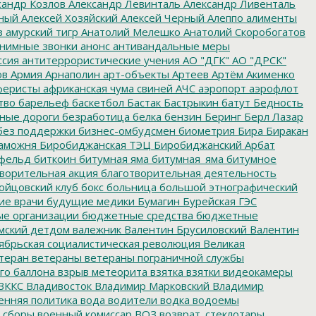
сандр Козлов
Александр Левинталь
Александр Ливенталь
ный
Алексей Хозяйский
Алексей Черный
Алеппо
алименты
з
амурский тигр
Анатолий Мелешко
Анатолий Скоробогатов
нимные звонки
анонс
антивандальные меры
ссия
антитеррористические учения
АО "ДГК"
АО "ДРСК"
ов
Армия
Арнаполин
арт-объекты
Артеев
Артём Акименко
еристы
африканская чума свиней
АЧС
аэропорт
аэрофлот
тво
барельеф
баскетбол
Бастак
Бастрыкин
батут
Бедность
нные дороги
безработица
белка
бензин
Беринг
Берл Лазар
без поддержки
бизнес-омбудсмен
биометрия
Бира
Биракан
аможня
Биробиджанская ТЭЦ
Биробиджанский Арбат
фельд
биткоин
битумная яма
битумная_яма
битумное
ворительная акция
благотворительная деятельность
ойцовский клуб
бокс
больница
большой этнографический
е врачи
будущие медики
Бумагин
Бурейская ГЭС
е организации
бюджетные средства
бюджетные
мский детдом
валежник
Валентин Брусиловский
Валентин
ябрьская социалистическая революция
Великая
теран
ветераны
ветераны пограничной службы
го баллона
взрыв метеорита
взятка
взятки
видеокамеры
ВККС
Владивосток
Владимир Марковский
Владимир
енняя политика
вода
водители
водка
водоемы
 сборы
военный комиссар
ВОЗ
возврат_стеклотары