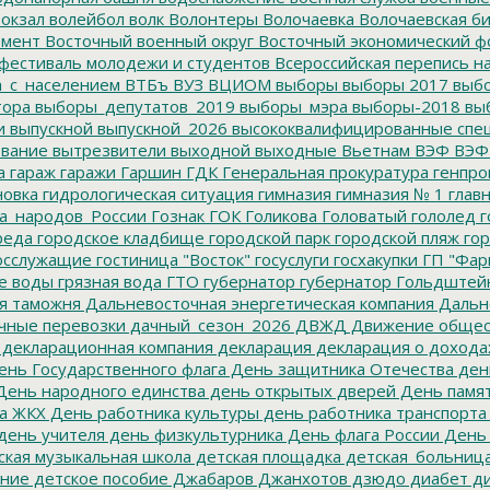
окзал
волейбол
волк
Волонтеры
Волочаевка
Волочаевская б
емент
Восточный военный округ
Восточный экономический ф
фестиваль молодежи и студентов
Всероссийская перепись н
а_с_населением
ВТБъ
ВУЗ
ВЦИОМ
выборы
выборы 2017
выбо
тора
выборы_депутатов_2019
выборы_мэра
выборы-2018
вы
и
выпускной
выпускной_2026
высококвалифицированные спе
вание
вытрезвители
выходной
выходные
Вьетнам
ВЭФ
ВЭФ
а
гараж
гаражи
Гаршин
ГДК
Генеральная прокуратура
генпро
новка
гидрологическая ситуация
гимназия
гимназия № 1
глав
а_народов_России
Гознак
ГОК
Голикова
Головатый
гололед
г
реда
городское кладбище
городской парк
городской пляж
гор
осслужащие
гостиница "Восток"
госуслуги
госхакупки
ГП "Фар
е воды
грязная вода
ГТО
губернатор
губернатор Гольдштей
я таможня
Дальневосточная энергетическая компания
Дальне
чные перевозки
дачный_сезон_2026
ДВЖД
Движение общес
декларационная компания
декларация
декларация о дохода
нь Государственного флага
День защитника Отечества
ден
ень народного единства
день открытых дверей
День памят
а ЖКХ
День работника культуры
день работника транспорта
день учителя
день физкультурника
День флага России
День
ская музыкальная школа
детская площадка
детская_больниц
ание
детское пособие
Джабаров
Джанхотов
дзюдо
диабет
ди