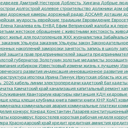
едведев
Дмитрий Нестеров
Доблесть_Хингана
Добрые люд
острои
долгострой
долевое строительство
должники
дом о
аки
дорожные камеры
дорожный радар
ДОСААФ
дотации
до
ейская_мудрость
еврейские традиции
Евровидение
Евросе
Елена Хахалева
ель
ЕНВД
Ефим Вепринский
жалоба
жд пере
детьми
жестокое обращение с животными
жестокость
живо
ирот
жильё для подтопленцев
ЖКХ
журналистика
Забайкальск
м
заказник Ульдура
заказник Ульдуры
закон
Законодательное
ионных накоплений
заморозки
занятость
запись в школу
запо
дей
защита прав предпринимателей
защита предпринимате
лотой губернатор
Золотухин
золотые медалисты
зоозащит
ампания
избирком
Известковый
измени жизнь к лучшему
Изр
овеческого развития
индексация
инновационное развитие
ин
раструктура
ипотека
Ирина Пинчук
Иркутская область
иск
ис
ь_2026
кабель линии электропередачи
кадетский бал
кадеты
мчатка
Камчатский край
канализация
капитальный ремонт
кап
бслуживания
Кванториум
квартиры
квитанция
КДН
кедровые
ище
клещ
клещи
клубника
книга памяти
книги
КНР
КоАП
кови
оммуналка
коммунальная авария
коммунальные платежи
комм
делия
конкурс
Конрад
Константин Лазарев
конституционный
латы
коронаврус
Коростелев
короткая рабочая неделя
корру
икра
Краснодарский край
кредит
кредитная амнистия
кредит