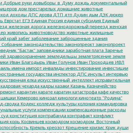
и
Добрые руки
довыборы_в_Думу
дождь
документальный
фицеров
дом престарелых
домашние животные
ход
доходы
ДПС
дрова
ДТП
дтп
Дудин
дым
ДЭК
дюкер
ть
Еврстат
ЕГЭ
Единая Россия
единая субсидия
Единый
езд
железная дорога
железнодорожный переезд
женская
дер
живопись
животноводство
животные
жилищные
ий край
забег
заболевание
заброшенные здания
 Собрание
законодательство
законопреокт
законопроект
ведник "Бастак"
заповедники
заработная плата
Заречье
лей
здравоохранение
земледельцы
землетрясение
земля
ники
Иван Благодырь
Иван Голунов
Иван Проходцев
ИВЛ
аиль
имена
импорт
инвалиды
инвестирование
инвестиции
остранные государства
инспектор ДПС
инсульт
интервью
кусственная елка
искусственный_интеллект
исправительная
кадровая чехарда
кадры
казаки
Казань
Казначейство
ремонт
карантин
карате
каратин
катастрофа
кафе
качество
 шишки
Кемерово
кинозал
кинологи
кинотеатр "Родина"
д-сводка
Кодекс
колледж культуры
колония
командировка
унальные услуги
компенсации
компенсационные расходы
 суд
конституция
контрабанда
контрафакт
конфликт
пция
корь
Косвинцев
космодром
космодром_Восточный
оспособность
Кремль
креозот
Крещение
кризис
Крик души