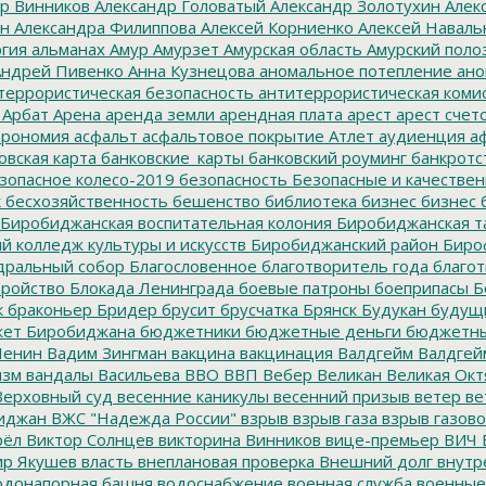
р Винников
Александр Головатый
Александр Золотухин
Алек
ин
Александра Филиппова
Алексей Корниенко
Алексей Наваль
гия
альманах
Амур
Амурзет
Амурская область
Амурский поло
ндрей Пивенко
Анна Кузнецова
аномальное потепление
ано
террористическая безопасность
антитеррористическая коми
Арбат
Арена
аренда земли
арендная плата
арест
арест счет
трономия
асфальт
асфальтовое покрытие
Атлет
аудиенция
аф
овская карта
банковские_карты
банковский роуминг
банкротс
зопасное колесо-2019
безопасность
Безопасные и качестве
к
бесхозяйственность
бешенство
библиотека
бизнес
бизнес 
Биробиджанская воспитательная колония
Биробиджанская т
 колледж культуры и искусств
Биробиджанский район
Биро
дральный собор
Благословенное
благотворитель года
благот
тройство
Блокада Ленинграда
боевые патроны
боеприпасы
Б
к
браконьер
Бридер
брусит
брусчатка
Брянск
Будукан
будущи
ет Биробиджана
бюджетники
бюджетные деньги
бюджетны
Ленин
Вадим Зингман
вакцина
вакцинация
Валдгейм
Валдгей
изм
вандалы
Васильева
ВВО
ВВП
Вебер
Великан
Великая Окт
ерховный суд
весенние каникулы
весенний призыв
ветер
ве
иджан
ВЖС "Надежда России"
взрыв
взрыв газа
взрыв газово
рёл
Виктор Солнцев
викторина
Винников
вице-премьер
ВИЧ
р Якушев
власть
внеплановая проверка
Внешний долг
внутр
донапорная башня
водоснабжение
военная служба
военные