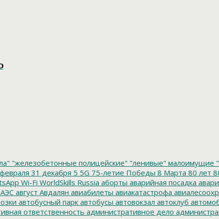
о
ла"
"железобетонные полицейские"
"ленивые" малоимущие
"
февраля
31 декабря
5
5G
75-летие Победы
8 Марта
80 лет
8
tsApp
Wi-Fi
WorldSkills Russia
аборты
аварийная посадка
авари
 АЭС
август
Авдалян
авиабилеты
авиакатастрофа
авиалесоохр
озки
автобусный парк
автобусы
автовокзал
автоклуб
автомо
ивная ответственность
административное дело
администра