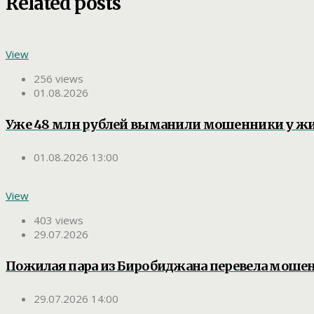
Related posts
View
256 views
01.08.2026
Уже 48 млн рублей выманили мошенники у ж
01.08.2026 13:00
View
403 views
29.07.2026
Пожилая пара из Биробиджана перевела мошен
29.07.2026 14:00