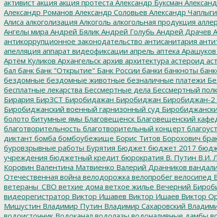
активист
акция
акция протеста
Александр Буксман
Александ
Александр Романов
Александр Соловьев
Александр Чаплыг
Алиса
алкоголизация
Алкоголь
алкогольная продукция
аллер
Ангелы мира
Андрей Бялик
Андрей Голубь
Андрей Драчев
А
антикоррупционное законодательство
антисанитария
анти
апелляция
аппарат видеофиксации
апрель
аптека
Арашуков
Артём Куликов
Архангельск
архив
архитектура
астероид
ас
бал
банк
банк "Открытие"
Банк России
банки
банкноты
банк
бездомные
бездомные животные
безналичные платежи
Бе
бесплатные лекарства
Бессмертные дела
Бессмертный пол
Бирария
БирЗСТ
Биробидажан
Биробиджан
Биробиджан-2
Биробиджанский военный гарнизонный суд
Биробиджанский
болото
битумные ямы
Благовещенск
Благовещенский кафе
благотворительность
благотворительный концерт
благоус
диктант
бомба
бомбоубежище
Борис Титов
Борохович
бра
буровзрывные работы
Бурятия
Бюджет
бюджет 2017
бюдж
учреждения
бюджетный кредит
бюрократия
В. Путин
В.И. 
Коровин
Валентина Матвиенко
Валерий Дранников
вандал
Отечественная война
велодорожка
велопробег
велосипед
В
ветераны_СВО
ветхие дома
ветхое жилье
Вечерний Бироб
видеорегистратор
Виктор Ишавев
Виктор Ишаев
Виктор О
Мишустин
Владимир Путин
Владимир Сахаровский
Владими
водоисточник
Водоканал
водолазы
водоналивные дамбы
во