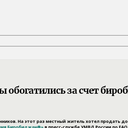
ы обогатились за счет бир
ков. На этот раз местный житель хотел продать дом, а
емя Биробиджан@»
в пресс-службе УМВД России по ЕАО