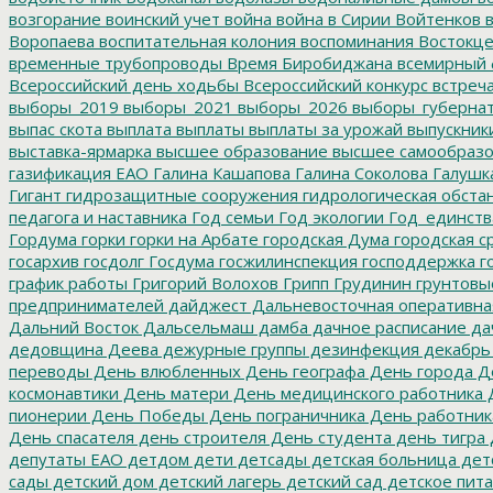
возгорание
воинский учет
война
война в Сирии
Войтенков
в
Воропаева
воспитательная колония
воспоминания
Востокц
временные трубопроводы
Время Биробиджана
всемирный 
Всероссийский день ходьбы
Всероссийский конкурс
встреч
выборы_2019
выборы_2021
выборы_2026
выборы_губерна
выпас скота
выплата
выплаты
выплаты за урожай
выпускник
выставка-ярмарка
высшее образование
высшее самообразо
газификация ЕАО
Галина Кашапова
Галина Соколова
Галушк
Гигант
гидрозащитные сооружения
гидрологическая обста
педагога и наставника
Год семьи
Год экологии
Год_единств
Гордума
горки
горки на Арбате
городская Дума
городская с
госархив
госдолг
Госдума
госжилинспекция
господдержка
г
график работы
Григорий Волохов
Грипп
Грудинин
грунтовы
предпринимателей
дайджест
Дальневосточная оперативна
Дальний Восток
Дальсельмаш
дамба
дачное расписание
да
дедовщина
Деева
дежурные группы
дезинфекция
декабрь
переводы
День влюбленных
День географа
День города
Де
космонавтики
День матери
День медицинского работника
Д
пионерии
День Победы
День пограничника
День работник
День спасателя
день строителя
День студента
день тигра
депутаты ЕАО
детдом
дети
детсады
детская больница
дет
сады
детский дом
детский лагерь
детский сад
детское пит