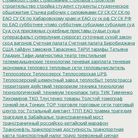
строительство
стройка
студент
студенты
студенческое
общежитие
Стычка рабочих с силовиками
СУ СК
СУ СК по
ЕАО
СУ СК по Хабаровскому краю и ЕАО
су ск рф
СУ СК РФ
по ЕАО
субботнее чтиво
субботник
субсидии
субсидия
суд
Суд
суд присяжных
судебные приставы
судьи
судья
суперасфальт
суперлуние
суррогат
суточные
сухой закон
сход вагонов
Счетная палата
Счетная палата Биробиджана
США
тайфун
таможня
Тарасенко
ТАРИ
тарифы
Татьяна
Гладких
Тафи-диагностика
театр
текстильная
телемедицинские технологии
теневая зарплата
теневая
экономика
тепловоз
тепловые сети
тепловычислитель
Теплоозёрск
Теплоозерск
Теплоозёрская ЦРБ
Теплоозерский цементный завод
теплосбыт
теплотрасса
территория действий
терроризм
техника
технологии
технологический_техникум
технопарк
тигр
ТИК
Тимченко
Тихомиров
ТКО
Тлустенко
товары
Толстой
томограф
тонкий лед
Тонких
ТОР
торговля
торговые сети
торговый
центр
тос
Тотальный диктант
ТПП ЕАО
травма
трагедия
трагедия в Забайкалье
трансграничный мост
трансграничный российско-китайский марафон
Транснефть
транспортная доступность
транспортная
карта
транспортный налог
траур
тревожный сигнал