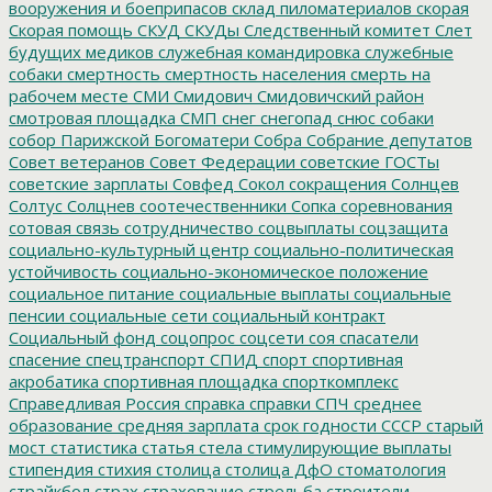
вооружения и боеприпасов
склад пиломатериалов
скорая
Скорая помощь
СКУД
СКУДы
Следственный комитет
Слет
будущих медиков
служебная командировка
служебные
собаки
смертность
смертность населения
смерть на
рабочем месте
СМИ
Смидович
Смидовичский район
смотровая площадка
СМП
снег
снегопад
снюс
собаки
собор Парижской Богоматери
Собра
Собрание депутатов
Совет ветеранов
Совет Федерации
советские ГОСТы
советские зарплаты
Совфед
Сокол
сокращения
Солнцев
Солтус
Солцнев
соотечественники
Сопка
соревнования
сотовая связь
сотрудничество
соцвыплаты
соцзащита
социально-культурный центр
социально-политическая
устойчивость
социально-экономическое положение
социальное питание
социальные выплаты
социальные
пенсии
социальные сети
социальный контракт
Социальный фонд
соцопрос
соцсети
соя
спасатели
спасение
спецтранспорт
СПИД
спорт
спортивная
акробатика
спортивная площадка
спорткомплекс
Справедливая Россия
справка
справки
СПЧ
среднее
образование
средняя зарплата
срок годности
СССР
старый
мост
статистика
статья
стела
стимулирующие выплаты
стипендия
стихия
столица
столица ДфО
стоматология
страйкбол
страх
страхование
стрельба
строители