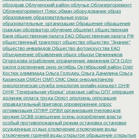
облздрав
Облученский район
облучье
Облэнергоремонт
Облэнергоремонт Плюс
обман
оборудование
образ
образование
образовательные курсы
образовательные_организации
Обращение
обращения
граждан
обсерватор
обучение
общепит
общественная
баня
общественная палата ЕАО
Общественная палата РФ
общественный транспорт
общество
общество "Знание"
общество инвалидов
Общество фотоискусства ЕАО
объединение
объявления
обыск
обыски
Овчинников
Огородова
ограбление
ограничение движения
ОГЭ
ОДН
ожоги
озеленение
окно
октябрь
Октябрьский район
Олег
Костюк
олимпиада
Ольга Голодец
Ольга Данилина
Ольга
Казанская
ОМОН
ОМП
ОМС
Омск
онкодиспансер
онкологическая служба
онкология
онлайн-концерт
ОНФ
ОНФ "Генеральная уборка"
опасные сайты
ОПГ
операция
должник
оплата труда
Оплот
оползень
оппозиция
оправдательный приговор
опровержение
опрос
оптимизация
ОПФР
ОРВИ
организация пчеловодов
оружие
ОСВВ
освещение
осень
оскорбление власти
особый противопожарный режим
остановка
остановки
осужденные
отдых
отключение
отключение воды
отключение горячей воды
открытое обращение
открытые