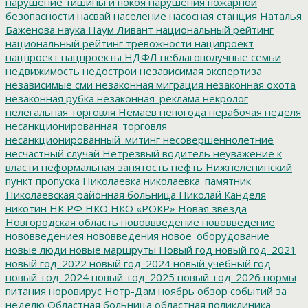
нарушение тишины и покоя
нарушения пожарной
безопасности
насвай
население
насосная станция
Наталья
Баженова
наука
Наум Ливант
национальный рейтинг
национальный рейтинг тревожности
наципроект
нацпроект
нацпроекты
НДФЛ
неблагополучные семьи
недвижимость
недострои
независимая экспертиза
независимые сми
незаконная миграция
незаконная охота
незаконная рубка
незаконная_реклама
некролог
нелегальная торговля
Немаев
непогода
нерабочая неделя
несанкционированная_торговля
несанкционированный_митинг
несовершеннолетние
несчастный случай
Нетрезвый водитель
неуважение к
власти
неформальная занятость
нефть
Нижнеленинский
пункт пропуска
Николаевка
николаевка_памятник
Николаевская районная больница
Николай Канделя
никотин
НК РФ
НКО
НКО «РОКР»
Новая звезда
Новгородская область
нововвведение
нововведение
нововведениея
нововведения
новое_оборудование
новые люди
новые маршруты
Новый год
новый год_2021
новый год_2022
новый год_2024
новый учебный год
новый_год_2024
новый_год_2025
новый_год_2026
нормы
питания
норовирус
Нотр-Дам
ноябрь
обзор событий за
неделю
Областная больница
областная поликлиника