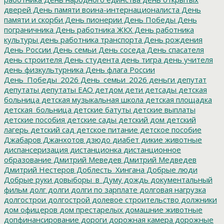
дверей
День памяти воина-интернационалиста
День
памяти и скорби
День пионерии
День Победы
День
пограничника
День работника ЖКХ
День работника
культуры
день работника транспорта
День рождения
День России
День семьи
День соседа
День спасателя
день строителя
День студента
день тигра
день учителя
день физкультурника
День флага России
День_Победы_2026
День_семьи_2026
деньги
депутат
депутаты
депутаты ЕАО
детдом
дети
детсады
детская
больница
детская музыкальная школа
детская площадка
детская_больница
детские батуты
детские выплаты
детские пособия
детские сады
детский дом
детский
лагерь
детский сад
детское питание
детское пособие
Джабаров
Джанхотов
дзюдо
диабет
дикие животные
диспансеризация
дистанционка
дистанционное
образование
Дмитрий Меведев
Дмитрий Медведев
Дмитрий Нестеров
Доблесть_Хингана
Добрые люди
Добрые руки
довыборы_в_Думу
дождь
документальный
фильм
долг
долги
долги по зарплате
долговая нагрузка
долгострои
долгострой
долевое строительство
должники
дом офицеров
дом престарелых
домашние животные
допфинансирование
дороги
дорожная камера
дорожные