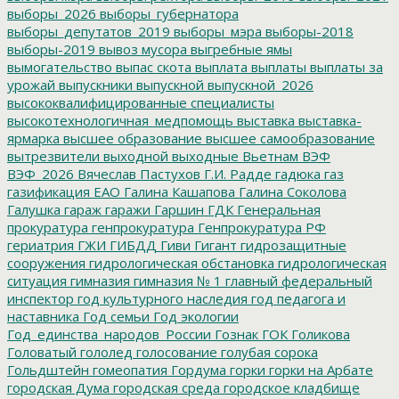
выборы_2026
выборы_губернатора
выборы_депутатов_2019
выборы_мэра
выборы-2018
выборы-2019
вывоз мусора
выгребные ямы
вымогательство
выпас скота
выплата
выплаты
выплаты за
урожай
выпускники
выпускной
выпускной_2026
высококвалифицированные специалисты
высокотехнологичная_медпомощь
выставка
выставка-
ярмарка
высшее образование
высшее самообразование
вытрезвители
выходной
выходные
Вьетнам
ВЭФ
ВЭФ_2026
Вячеслав Пастухов
Г.И. Радде
гадюка
газ
газификация ЕАО
Галина Кашапова
Галина Соколова
Галушка
гараж
гаражи
Гаршин
ГДК
Генеральная
прокуратура
генпрокуратура
Генпрокуратура РФ
гериатрия
ГЖИ
ГИБДД
Гиви
Гигант
гидрозащитные
сооружения
гидрологическая обстановка
гидрологическая
ситуация
гимназия
гимназия № 1
главный федеральный
инспектор
год культурного наследия
год педагога и
наставника
Год семьи
Год экологии
Год_единства_народов_России
Гознак
ГОК
Голикова
Головатый
гололед
голосование
голубая сорока
Гольдштейн
гомеопатия
Гордума
горки
горки на Арбате
городская Дума
городская среда
городское кладбище