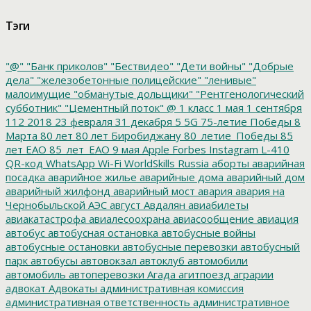
Тэги
"@"
"Банк приколов"
"Бествидео"
"Дети войны"
"Добрые
дела"
"железобетонные полицейские"
"ленивые"
малоимущие
"обманутые дольщики"
"Рентгенологический
субботник"
"Цементный поток"
@
1 класс
1 мая
1 сентября
112
2018
23 февраля
31 декабря
5
5G
75-летие Победы
8
Марта
80 лет
80 лет Биробиджану
80_летие_Победы
85
лет ЕАО
85_лет_ЕАО
9 мая
Apple
Forbes
Instagram
L-410
QR-код
WhatsApp
Wi-Fi
WorldSkills Russia
аборты
аварийная
посадка
аварийное жилье
аварийные дома
аварийный дом
аварийный жилфонд
аварийный мост
авария
авария на
Чернобыльской АЭС
август
Авдалян
авиабилеты
авиакатастрофа
авиалесоохрана
авиасообщение
авиация
автобус
автобусная остановка
автобусные войны
автобусные остановки
автобусные перевозки
автобусный
парк
автобусы
автовокзал
автоклуб
автомобили
автомобиль
автоперевозки
Агада
агитпоезд
аграрии
адвокат
Адвокаты
административная комиссия
административная ответственность
административное