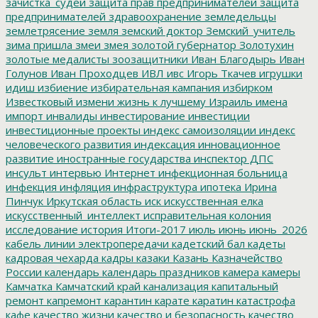
зачистка_судей
защита прав предпринимателей
защита
предпринимателей
здравоохранение
земледельцы
землетрясение
земля
земский доктор
Земский_учитель
зима пришла
змеи
змея
золотой губернатор
Золотухин
золотые медалисты
зоозащитники
Иван Благодырь
Иван
Голунов
Иван Проходцев
ИВЛ
ивс
Игорь Ткачев
игрушки
идиш
избиение
избирательная кампания
избирком
Известковый
измени жизнь к лучшему
Израиль
имена
импорт
инвалиды
инвестирование
инвестиции
инвестиционные проекты
индекс самоизоляции
индекс
человеческого развития
индексация
инновационное
развитие
иностранные государства
инспектор ДПС
инсульт
интервью
Интернет
инфекционная больница
инфекция
инфляция
инфраструктура
ипотека
Ирина
Пинчук
Иркутская область
иск
искусственная елка
искусственный_интеллект
исправительная колония
исследование
история
Итоги-2017
июль
июнь
июнь_2026
кабель линии электропередачи
кадетский бал
кадеты
кадровая чехарда
кадры
казаки
Казань
Казначейство
России
календарь
календарь праздников
камера
камеры
Камчатка
Камчатский край
канализация
капитальный
ремонт
капремонт
карантин
карате
каратин
катастрофа
кафе
качество жизни
качество и безопасность
качество