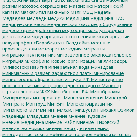
режим
массовое сокращение
Матвиенко
материнский
капитал
маткапитал
Махинько
Маяк
МВД
медаль
Медведев
медведь
медики
Медицина
медицина_ЕАО
медицинские маски
медицинский класс
медоборудование
медосмотр
медработники
медсестры
международная
делегация
международные отношения
международный
полумарафон «Биробиджан-Валдгейм»
местные
производители
метеорит
методика
мигранты
миграционная политика
миграционное законодательство
миграция
микрофинансовые_организации
миллиардеры
Минвостокразвития
минеральная вода
Минздрав
минимальный размер заработной платы
минирование
министерство образования и науки РФ
Министерство
просвещения
министр природных ресурсов
Министр
строительства и ЖКХ
Минобороны РФ
Минобрнауки
Минприроды
минпромторг
Минпросвещения
Минстрой
Минтранс
Минтруд
Минфин
Минэкономразвития
Минэнерго
МИР
митинг
Михаил Мишустин
Михаил Озимок
младенцы
Младушка
мнение
мнение_Кузовин
мнение_медицина
мнение_Райт
Мнение_Тиховский
мнение_экономика
мнения
многодетные семьи
многодетные_семьи
мобильная галерея
мобильная связь