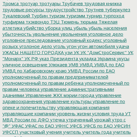
Тромса
тротуар
тротуары
Трубачев
трудовая книжка
трудовые ресурсы
трудоустройство
Трутнев
туберкулез
Тукалевский
Турбин
туризм
туризмм
турнир
турпоход
турфирма
тхэквондо
ТЭЦ
Тюмень
тюрьма
Тяжелая
атлетика
убийство
уборка улиц
убыль
убыль населения
убыточность
увольнение
увольнения
уголовное дело
уголовное преследование
уголовный кодекс
уголовный
розыск
уголоное дело
уголь
угон
угон автомобиля
удача
УЖАСЫ НАШЕГО ГОРОДКА
узи
УК
УК "ДомСтроСервис"
УК
"Монарх"
УК РФ
указ Президента
укладка
Украина
укусы
уличное освещение
Улюкаев
УМВ
УМВД
УМВД по ЕАО
УМВД по Хабаровскому краю
УМВД России по ЕАО
уполномоченный по правам предпринимателей
уполномоченный по правам ребенка
уполномоченный по
правам человека
управление административными
зданиями
Управление ЖКХ мэрии города
управление
здравоохранения
управление культуры
управление по
опеке и попечительству
управляющая компания
управляющие компании
уровень жизни
условия труда
УТ
МВД России по ДФО
утечка
утраченный урожай
утро с
"@"
УФАС
УФАС по ЕАО
УФНС
УФСБ
УФСБ по ЕАО
УФСИН
УФССП
участковый
учения
учитель
учитель года
учитель