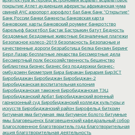
покрытие
Атлет
аудиенция
аферисты
африканская чума
свиней
АЧС
аэропорт
аэрофлот
бал
банк
банк "Открытие"
Банк России
банки
банкноты
банковская карта
банковские_карты
банковский роуминг
банкротство
барельеф
баскетбол
Бастак
Бастрыкин
батут
Бедность
бездомные
бездомные животные
безналичные платежи
Безопасное колесо-2019
безопасность
Безопасные и
качественные дороги
безработица
белка
бензин
Беринг
Берл Лазар
бесплатные лекарства
Бессмертные дела
Бессмертный полк
бесхозяйственность
бешенство
библиотека
бизнес
бизнес без поддержки
бизнес-
омбудсмен
биометрия
Бира
Биракан
Бирария
БирЗСТ
Биробидажан
Биробиджан
Биробиджан-2
Биробиджанская воспитательная колония
Биробиджанская таможня
Биробиджанская ТЭЦ
Биробиджанский Арбат
Биробиджанский военный
гарнизонный суд
Биробиджанский колледж культуры и
искусств
Биробиджанский район
Бирофельд
биткоин
битумная яма
битумная_яма
битумное болото
битумные
ямы
Благовещенск
Благовещенский кафедральный собор
Благословенное
благотворитель года
благотворительная
акция
благотворительная деятельность