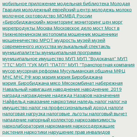
мобильное приложение
модельная библиотека
Молодая
Гвардия
молодежный еврейский центр
молодежь
молоко
молочное скотоводство
МОМВД России
«Биробиджанский»
мониторинг
мониторинг цен
морг
морепродукты
Москва
Московское дело
мост
Мост в
Нижнеленинском
мотопомпа
мошенник
мошенники
мошенничество
МРОТ
мудрость
музей
музей
современного искусства
музыкальный спектакль
муниципалитеты
муниципальная программа
муниципальное имущество
МУП
МУП "Водоканал"
МУП
"ГТС"
МУП "ГУК
МУП "ПАТП"
МУП "Транспортная компания
мусор
мусорная реформа
Мусульманская община
МФЦ
МЧС
МЧС РФ
мэр
мэрия
мэрия Биробиджана
мэрия_Биробиджана
мясо
Мясокомбинат
набережная
Навальный
навигация
наводнение
наводнение_2019
награда
награждение
надежда
Назаров
назначения
Найфельд
наказание
накркотики
наледь
налог
налог на
имущество
налог на профессиональный доход
налоги
налоговая нагрузка
налоговые_льготы
налоговый вычет
нападение
напорный коллектор
наркозависимость
нарколаборатория
наркомания
наркосодержащие
растения
наркотики
нарушение прав инвалидов