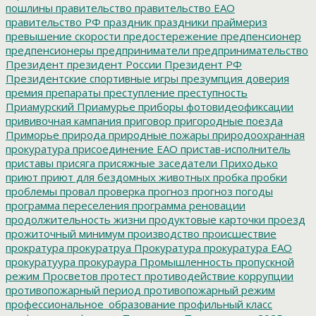
пошлины
правительство
правительство ЕАО
правительство РФ
праздник
праздники
праймериз
превышение скорости
предостережение
предпенсионер
предпенсионеры
предприниматели
предпринимательство
Президент
президент России
Президент РФ
Президентские спортивные игры
презумпция доверия
премия
препараты
преступление
преступность
Приамурский
Приамурье
приборы фотовидеофиксации
прививочная кампания
приговор
пригородные поезда
Приморье
природа
природные пожары
природоохранная
прокуратура
присоединение ЕАО
пристав-исполнитель
приставы
присяга
присяжные заседатели
Приходько
приют
приют для бездомных животных
пробка
пробки
проблемы
провал
проверка
прогноз
прогноз погоды
программа переселения
программа реновации
продолжительность жизни
продуктовые карточки
проезд
прожиточный минимум
производство
происшествие
прократура
прокуратруа
Прокуратура
прокуратура ЕАО
прокуратуура
прокураура
Промышленность
пропускной
режим
Просветов
протест
противодействие коррупции
противопожарный период
противопожарный режим
профессиональное_образование
профильный класс