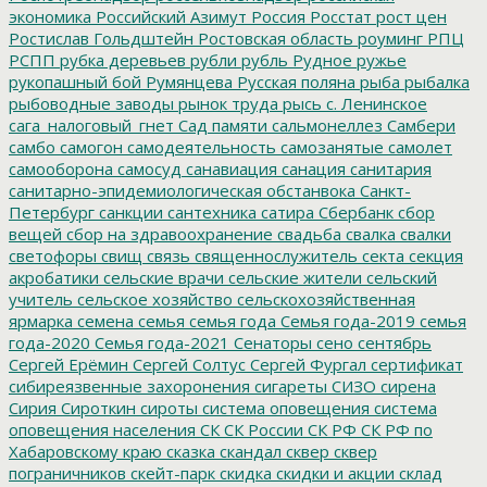
экономика
Российский Азимут
Россия
Росстат
рост цен
Ростислав Гольдштейн
Ростовская область
роуминг
РПЦ
РСПП
рубка деревьев
рубли
рубль
Рудное
ружье
рукопашный бой
Румянцева
Русская поляна
рыба
рыбалка
рыбоводные заводы
рынок труда
рысь
с. Ленинское
сага_налоговый_гнет
Сад памяти
сальмонеллез
Самбери
самбо
самогон
самодеятельность
самозанятые
самолет
самооборона
самосуд
санавиация
санация
санитария
санитарно-эпидемиологическая обстанвока
Санкт-
Петербург
санкции
сантехника
сатира
Сбербанк
сбор
вещей
сбор на здравоохранение
свадьба
свалка
свалки
светофоры
свищ
связь
священнослужитель
секта
секция
акробатики
сельские врачи
сельские жители
сельский
учитель
сельское хозяйство
сельскохозяйственная
ярмарка
семена
семья
семья года
Семья года-2019
семья
года-2020
Семья года-2021
Сенаторы
сено
сентябрь
Сергей Ерёмин
Сергей Солтус
Сергей Фургал
сертификат
сибиреязвенные захоронения
сигареты
СИЗО
сирена
Сирия
Сироткин
сироты
система оповещения
система
оповещения населения
СК
СК России
СК РФ
СК РФ по
Хабаровскому краю
сказка
скандал
сквер
сквер
пограничников
скейт-парк
скидка
скидки и акции
склад