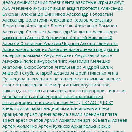
дело
администрация президента
азартные игры
азимут
АЗС
Акименко
активист
акция
акция протеста
Александр
Буксман
Александр Винников
Александр Головатый
Александр Золотухин
Александр Козлов
Александр
Левинталь
Александр Ливенталь
Александр Романов
Александр Соловьев
Александр Чаплыгин
Александра
Филиппова
Алексей Корниенко
Алексей Навальный
Алексей Хозяйский
Алексей Черный
Алеппо
алименты
Алиса
алкоголизация
Алкоголь
алкогольная продукция
аллергия
альманах
Амур
Амурзет
Амурская область
Амурский полоз
амурский тигр
Анатолий Мелешко
Анатолий Скоробогатов
Ангелы мира
Андрей Бялик
Андрей Голубь
Андрей Драчев
Андрей Пивенко
Анна
Кузнецова
аномальное потепление
анонимные звонки
анонс
антивандальные меры
антикоррупционное
законодательство
антисанитария
антитеррористическая
безопасность
антитеррористическая комиссия
антитеррористические учения
АО "ДГК"
АО "ДРСК"
апелляция
аппарат видеофиксации
апрель
аптека
Арашуков
Арбат
Арена
аренда земли
арендная плата
арест
арест счетов
Армия
Арнаполин
арт-объекты
Артеев
Артём Акименко
Артём Куликов
Архангельск
архив
архитектура
астероид
астрономия
асфальт
асфальтовое