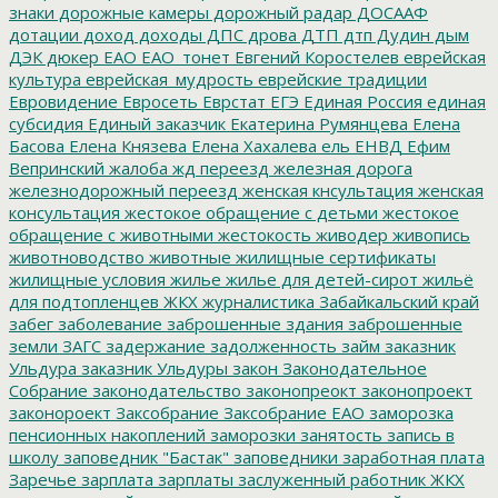
знаки
дорожные камеры
дорожный радар
ДОСААФ
дотации
доход
доходы
ДПС
дрова
ДТП
дтп
Дудин
дым
ДЭК
дюкер
ЕАО
ЕАО_тонет
Евгений Коростелев
еврейская
культура
еврейская_мудрость
еврейские традиции
Евровидение
Евросеть
Еврстат
ЕГЭ
Единая Россия
единая
субсидия
Единый заказчик
Екатерина Румянцева
Елена
Басова
Елена Князева
Елена Хахалева
ель
ЕНВД
Ефим
Вепринский
жалоба
жд переезд
железная дорога
железнодорожный переезд
женская кнсультация
женская
консультация
жестокое обращение с детьми
жестокое
обращение с животными
жестокость
живодер
живопись
животноводство
животные
жилищные сертификаты
жилищные условия
жилье
жилье для детей-сирот
жильё
для подтопленцев
ЖКХ
журналистика
Забайкальский край
забег
заболевание
заброшенные здания
заброшенные
земли
ЗАГС
задержание
задолженность
займ
заказник
Ульдура
заказник Ульдуры
закон
Законодательное
Собрание
законодательство
законопреокт
законопроект
законороект
Заксобрание
Заксобрание ЕАО
заморозка
пенсионных накоплений
заморозки
занятость
запись в
школу
заповедник "Бастак"
заповедники
заработная плата
Заречье
зарплата
зарплаты
заслуженный работник ЖКХ