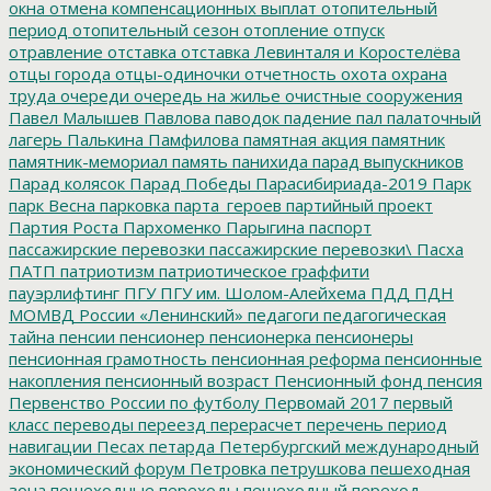
окна
отмена компенсационных выплат
отопительный
период
отопительный сезон
отопление
отпуск
отравление
отставка
отставка Левинталя и Коростелёва
отцы города
отцы-одиночки
отчетность
охота
охрана
труда
очереди
очередь на жилье
очистные сооружения
Павел Малышев
Павлова
паводок
падение
пал
палаточный
лагерь
Палькина
Памфилова
памятная акция
памятник
памятник-мемориал
память
панихида
парад выпускников
Парад колясок
Парад Победы
Парасибириада-2019
Парк
парк Весна
парковка
парта_героев
партийный проект
Партия Роста
Пархоменко
Парыгина
паспорт
пассажирские перевозки
пассажирские перевозки\
Пасха
ПАТП
патриотизм
патриотическое граффити
пауэрлифтинг
ПГУ
ПГУ им. Шолом-Алейхема
ПДД
ПДН
МОМВД России «Ленинский»
педагоги
педагогическая
тайна
пенсии
пенсионер
пенсионерка
пенсионеры
пенсионная грамотность
пенсионная реформа
пенсионные
накопления
пенсионный возраст
Пенсионный фонд
пенсия
Первенство России по футболу
Первомай 2017
первый
класс
переводы
переезд
перерасчет
перечень
период
навигации
Песах
петарда
Петербургский международный
экономический форум
Петровка
петрушкова
пешеходная
зона
пешеходные переходы
пешеходный переход