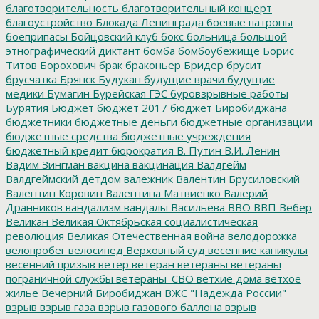
благотворительность
благотворительный концерт
благоустройство
Блокада Ленинграда
боевые патроны
боеприпасы
Бойцовский клуб
бокс
больница
большой
этнографический диктант
бомба
бомбоубежище
Борис
Титов
Борохович
брак
браконьер
Бридер
брусит
брусчатка
Брянск
Будукан
будущие врачи
будущие
медики
Бумагин
Бурейская ГЭС
буровзрывные работы
Бурятия
Бюджет
бюджет 2017
бюджет Биробиджана
бюджетники
бюджетные деньги
бюджетные организации
бюджетные средства
бюджетные учреждения
бюджетный кредит
бюрократия
В. Путин
В.И. Ленин
Вадим Зингман
вакцина
вакцинация
Валдгейм
Валдгеймский детдом
валежник
Валентин Брусиловский
Валентин Коровин
Валентина Матвиенко
Валерий
Дранников
вандализм
вандалы
Васильева
ВВО
ВВП
Вебер
Великан
Великая Октябрьская социалистическая
революция
Великая Отечественная война
велодорожка
велопробег
велосипед
Верховный суд
весенние каникулы
весенний призыв
ветер
ветеран
ветераны
ветераны
пограничной службы
ветераны_СВО
ветхие дома
ветхое
жилье
Вечерний Биробиджан
ВЖС "Надежда России"
взрыв
взрыв газа
взрыв газового баллона
взрыв