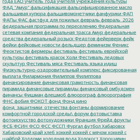
года ЕАО
учитель_года
учителя
учреждения культуры
ФАД "Амур"
фальсификация
фальсифицированное масло
фальшивая купюра
фальшивомонетчики
фанфурики
ФАП
ФАПы
ФАС
фастфуд для пожилых
февраль
февраль_2026
федеральная программа по переселению
Федеральная
сетевая компания
федеральная трасса Амур
федеральные
средства
федеральный розыск
Федотов
фейерверк
фейк
фейки
фейковые новости
фельдшер
феминизм
Феникс
Феоктистов
фермеры
фестиваль
фестиваль еврейской
культуры
фестиваль красок Холи
Фестиваль ледовых
скульптур
Фестиваль мяса
Фестиваль языка идиш
Физкультурно-оздоровительный комплекс
фиксированная
выплата
Филармония
Филиппов
Филиппова
финансирование
финансовая грамотность
финансовая
пирамида
финансовые пирамиды
финансовый омбудсмен
финансы
Фишман
флешмоб
флюорограф
флюорография
ФНС
фобия
ФОКОТ
фонд
Фонд кино
фонд_защитники_отечества
фонтаны
формирование
комфортной городской среды\
форум
фотовыставка
фотоискусство
фотохудожники
Франция
Фрейд
фрукты
ФСБ
ФСИН
ФСО
ФСС
ФССП
Фургал
футбол
Хабаровск
Хабаровский край
хлеб
хоккей
хоккей с мячом
хоккей с
шайбой
Холдоми
холодная вода
Холокост
Хорошавин