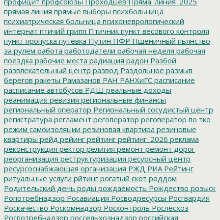
профицит
профсоюзы
Проходцев
Пряма_линия_2025
прямая линия
прямые выборы
психбольница
психиатрическая больница
психоневрологический
интернат
птичий грипп
Птичник
пункт весового контроля
пункт пропуска
путевка
Путин
ПФР
Пшеничный
пьянство
за рулем
работа
работодатели
рабочая неделя
рабочая
поездка
рабочие места
радиация
радон
Разбой
развлекательный центр
развод
Раздольное
размыв
берегов
ракеты
Рамазанов
РАН
РАНХиГС
расписание
расписание автобусов
РДШ
реальные доходы
реанимация
ревизия
региональные финансы
региональный оператор
Региональный сосудистый центр
регистратура
регламент
регоператор
регоператор по тко
режим самоизоляции
резиновая квартира
резиновые
квартиры
рейд
рейинг
рейтинг
рейтинг_2026
реклама
реконструкция
ректор
религия
ремонт
ремонт дорог
реорганизация
реструктуризация
ресурсный центр
ресурсоснабжающая организация
РЖД
РИА Рейтинг
ритуальные услуги
рйтинг
рогатый скот
роддом
Родительский день
роды
рождаемость
Рождество
розыск
Ропотребнадзор
Росавиация
Росводресурсы
Росгвардия
Роскачество
Роскомнадзор
Росконтроль
Рослесхоз
Роспотребнадзор
россельхознадзор
российская