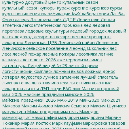
культурно досуговый центр
купальный сезон
купальный_сезон
купюры
Кураж
курение
Куренков
курсы
курсы повышения квалификации
КФХ
лаборатория
Лаг ба-
Омер
лагерь
Лагошина
лайк
ЛДПР
Левинталь
Легкая
атлетика
легкоатлетическая пробежка
лед
ледовая
переправа
ледовые скульптуры
ледовый городок
ледовый
каток
ледоход
лекарства
лекарственные препараты
лекарство
Ленинская ЦРБ
Ленинский район
Ленинское
Ленинское сельское поселение
Леонид Школьник
лес
леса
лесной пожар
лесные пожары
лесопилка
летние
каникулы
лето
лето_2026
лжетерроризм
лимон
литература
Лицей
лицей № 23
личный прием
логистический комплеск
ложный вызов
ложный донос
лотерея
лоукостер
лунное затмение
лучший спасатель
лыжная гонка
льготная ипотека
льготники
льготные
лекарства
льготы
ЛЭП
люди ЕАО
люк
Магнитогорск
май
май_2026
майские праздники
майские_2026
майские_праздники_2026
МАК-2019
Мак-2020
Мак-2021
Макаров
Максим Акимов
Максим Семенов
Максим Шупиков
макулатура
Мама-предприниматель
Мамедов
маммография
мамография
мандарин
мандарины
Марвин
Токайер
Мария Костюк
Марк Кауфман
маркировка товаров
Марковский
март
март_2026
маска
Масленица
масочный