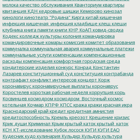
молока
качество обслуживания
Кванториум
квартиры
квитанция
КДН
кедровые шишки
Кемерово
кинозал
кинологи
кинотеатр "Родина"
Кирга
китай
кишечная
инфекция
кишечная_инфекция
кладбище
клещ
клещи
клубника
книга памяти
книги
КНР
КоАП
ковид-сводка
Кодекс
колледж культуры
колония
командировка
командировочные
комары
комиссия
комитет образования
коммуналка
коммунальная авария
коммунальные платежи
коммунальные услуги
компенсации
компенсационные
расходы
компенсация
комфортная городская среда
кондитерские изделия
конкурс
Конрад
Константин
Лазарев
конституционный суд
конституция
контрабанда
контрафакт
конфликт интересов
концерт
Корж
коронавирус
коронавирусные выплаты
коронаврус
Коростелев
короткая рабочая неделя
коррупция
корь
Косвинцев
космодром
космодром_Восточный
космос
котельная
Кочмар
КПРФ
КПСС
кража
кражи
красная икра
Краснодарский край
кредит
кредитная амнистия
кредитоспособность
Кремль
креозот
Крещение
кризис
Крик души
Криминал
Крым
крытый каток
крытый_каток
КСН
КТ-исследование
Кубок лосося
КУГИ
КУГИ ЕАО
Кудесник
кудо
кулинария
Кульдкр
Кульдур
культура