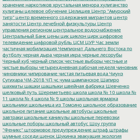
хранение наркотиков
хрустальная менора
хулиганство
хулиганы
целевое обучение
Целищев
Центр "Амурский
тигр"
центр временного содержания мигрантов
центр
занятости
Центр лечебной физкультуры
Центр
управления регионом
центральное водоснабжение
Центральный Банк
цены
цик
циклон
цирк
цифровое
телевидение
цифровой рубль
ЦСМ
ЦУР
Час земли
частичная мобилизация
Чемпионат Дальнего Востока по
футболу
черная дыра
черная икра
черные лесорубы
Черный куб
черный список
честные выборы
честные и
чистые выборы
четырехдневная рабочая неделя
чиновник
чиновники
чипирование
чистая питьевая вода
Чиунэ
Сугихара
ЧМ-2018
ЧП
чс
чума
шампанское
Шапиро
шахматы
шашки
шашлыки
швейная фабрика
Шевченко
шелковый путь
Шереметьево
школа
школа № 10
школа №
11
школа № 4
школа № 9
школы
школьная ярмарка
школьники
школьница из Томсино
школьное образование
школьное питание
школьные автобусы
школьные
завтраки
школьные каникулы
школьные перевозки
школьные поборы
школьный автобус
Шоу группа
"Феникс"
штормовое предупреждение
штраф
штрафы
шумные соседи
щенок
Щукинка
эвакуация
экология