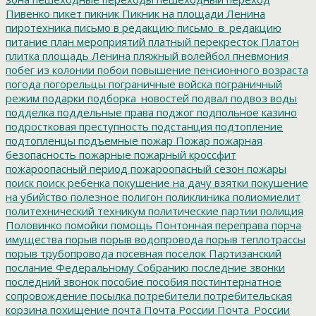
Пивенко
пикет
пикник
Пикник на площади Ленина
пиротехника
письмо в редакцию
письмо_в_редакцию
питание
план мероприятий
платный перекресток
Платон
плитка
площадь Ленина
пляжный волейбол
пневмония
побег из колонии
побои
повышение пенсионного возраста
погода
погорельцы
пограничные войска
пограничный
режим
подарки
подборка_новостей
подвал
подвоз воды
подделка
поддельные права
поджог
подпольное казино
подростковая преступность
подстанция
подтопление
подтопленцы
подъемные
пожар
Пожар
пожарная
безопасность
пожарные
пожарный кроссфит
пожароопасный период
пожароопасный сезон
пожары
поиск
поиск ребенка
покушение на дачу взятки
покушение
на убийство
полезное
полигон
поликлиника
полиомиелит
политехнический техникум
политические партии
полиция
Половинко
помойки
помощь
Понтонная переправа
порча
имущества
порыв
порыв водопровода
порыв теплотрассы
порыв трубопровода
посевная
поселок Партизанский
послание Федеральному Собранию
последние звонки
последний звонок
пособие
пособия
постинтернатное
сопровождение
посылка
потребители
потребительская
корзина
похищение
почта
Почта России
Почта_России