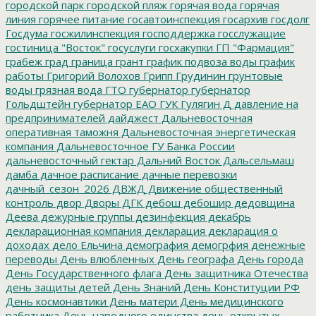
городской парк
городской пляж
горячая вода
горячая
линия
горячее питание
госавтоинспекция
госархив
госдолг
Госдума
госжилинспекция
господдержка
госслужащие
гостиница "Восток"
госуслуги
госхакупки
ГП "Фармация"
грабеж
град
граница
грант
график подвоза воды
график
работы
Григорий Волохов
Грипп
Грудинин
грунтовые
воды
грязная вода
ГТО
губернатор
губернатор
Гольдштейн
губернатор ЕАО
ГУК
Гулягин
Д
давление на
предпринимателей
дайджест
Дальневосточная
оперативная таможня
Дальневосточная энергетическая
компания
Дальневосточное ГУ Банка России
дальневосточный гектар
Дальний Восток
Дальсельмаш
дамба
дачное расписание
дачные перевозки
дачный_сезон_2026
ДВЖД
Движение общественный
контроль
двор
Дворы
ДГК
дебош
дебошир
дедовщина
Деева
дежурные группы
дезинфекция
декабрь
декларационная компания
декларация
декларация о
доходах
дело Ельчина
демография
демогрфия
денежные
переводы
День влюбленных
День географа
День города
День Государственного флага
День защитника Отечества
день защиты детей
День Знаний
День Конституции РФ
День космонавтики
День матери
День медицинского
работника
День народного единства
день открытых