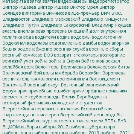
метеорита
взятка
взятки
видеокамеры
видеорегистратор
Виктор Ишавев
Виктор Ишаев
Виктор Орёл
Виктор
Солнцев
викторина
Винников
вице-премьер
ВИЧ
ВККС
Владивосток
Владимир Марковский
Владимир Мишустин
Владимир Путин
Владимир Сахаровский
Владимир Якушев
власть
внеплановая проверка
Внешний долг
внутренняя
политика
вода
водители
водка
водоемы
водоисточник
Водоканал
водолазы
водоналивные дамбы
водонапорная
башня
водоснабжение
военная служба
военные сборы
военный комиссар
ВОЗ
возврат_стеклотары
возгорание
воинский учет
война
война в Сирии
Войтенков
вокзал
волейбол
волк
Волонтеры
Волочаевка
Волочаевская битва
Волочаевский бой
вольная борьба
Ворожбит
Воропаева
воспитательная колония
воспоминания
Востокцемент
Восточный военный округ
Восточный экономический
форум
врач
врачебные ошибки
врачи
вредные привычки
временные трубопроводы
Время Биробиджана
всемирный фестиваль молодежи и студентов
Всероссийская перепись населения
Всероссийская
спартакиада пенсионеров
Всероссийский день ходьбы
Всероссийский конкурс
встреча_с_населением
ВТБъ
ВУЗ
ВЦИОМ
выборы
выборы 2017
выборы губернатора
выборы мэра
выборы ректора
выборы_2019
выборы_2021