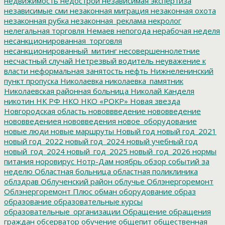
недвижимость
недострои
независимая экспертиза
независимые сми
незаконная миграция
незаконная охота
незаконная рубка
незаконная_реклама
некролог
нелегальная торговля
Немаев
непогода
нерабочая неделя
несанкционированная_торговля
несанкционированный_митинг
несовершеннолетние
несчастный случай
Нетрезвый водитель
неуважение к
власти
неформальная занятость
нефть
Нижнеленинский
пункт пропуска
Николаевка
николаевка_памятник
Николаевская районная больница
Николай Канделя
никотин
НК РФ
НКО
НКО «РОКР»
Новая звезда
Новгородская область
нововвведение
нововведение
нововведениея
нововведения
новое_оборудование
новые люди
новые маршруты
Новый год
новый год_2021
новый год_2022
новый год_2024
новый учебный год
новый_год_2024
новый_год_2025
новый_год_2026
нормы
питания
норовирус
Нотр-Дам
ноябрь
обзор событий за
неделю
Областная больница
областная поликлиника
облздрав
Облученский район
облучье
Облэнергоремонт
Облэнергоремонт Плюс
обман
оборудование
образ
образование
образовательные курсы
образовательные_организации
Обращение
обращения
граждан
обсерватор
обучение
общепит
общественная