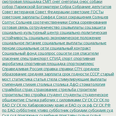
смотровая площадка
СМП
снег
снегопад
снюс
собаки
собор Парижской Богоматери
Собра
Собрание депутатов
Совет ветеранов
Совет Федерации
советские ГОСТы
советские зарплаты
Совфед
Сокол
сокращения
Солнцев
Солтус
Солцнев
соотечественники
Сопка
соревнования
сотовая связь
сотрудничество
соцвыплаты
соцзащита
социально-культурный центр
социально-политическая
устойчивость
социально-экономическое положение
социальное питание
социальные выплаты
социальные
пенсии
социальные сети
социальный контракт
Социальный фонд
соцопрос
соцсети
соя
спасатели
спасение
спецтранспорт
СПИД
спорт
спортивная
акробатика
спортивная площадка
спорткомплекс
Справедливая Россия
справка
справки
СПЧ
среднее
образование
средняя зарплата
срок годности
СССР
старый
мост
статистика
статья
стела
стимулирующие выплаты
стипендия
стихия
столица
столица ДфО
стоматология
страйкбол
страх
страхование
стрельба
строители
строительство
стройка
студент
студенты
студенческое
общежитие
Стычка рабочих с силовиками
СУ СК
СУ СК по
ЕАО
СУ СК по Хабаровскому краю и ЕАО
су ск рф
СУ СК РФ
по ЕАО
субботнее чтиво
субботник
субсидии
субсидия
суд
Суд
суд присяжных
судебные приставы
судьи
судья