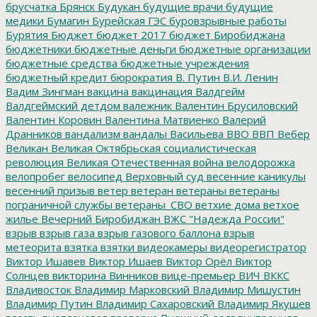
брусчатка
Брянск
Будукан
будущие врачи
будущие
медики
Бумагин
Бурейская ГЭС
буровзрывные работы
Бурятия
Бюджет
бюджет 2017
бюджет Биробиджана
бюджетники
бюджетные деньги
бюджетные организации
бюджетные средства
бюджетные учреждения
бюджетный кредит
бюрократия
В. Путин
В.И. Ленин
Вадим Зингман
вакцина
вакцинация
Валдгейм
Валдгеймский детдом
валежник
Валентин Брусиловский
Валентин Коровин
Валентина Матвиенко
Валерий
Дранников
вандализм
вандалы
Васильева
ВВО
ВВП
Вебер
Великан
Великая Октябрьская социалистическая
революция
Великая Отечественная война
велодорожка
велопробег
велосипед
Верховный суд
весенние каникулы
весенний призыв
ветер
ветеран
ветераны
ветераны
пограничной службы
ветераны_СВО
ветхие дома
ветхое
жилье
Вечерний Биробиджан
ВЖС "Надежда России"
взрыв
взрыв газа
взрыв газового баллона
взрыв
метеорита
взятка
взятки
видеокамеры
видеорегистратор
Виктор Ишавев
Виктор Ишаев
Виктор Орёл
Виктор
Солнцев
викторина
Винников
вице-премьер
ВИЧ
ВККС
Владивосток
Владимир Марковский
Владимир Мишустин
Владимир Путин
Владимир Сахаровский
Владимир Якушев