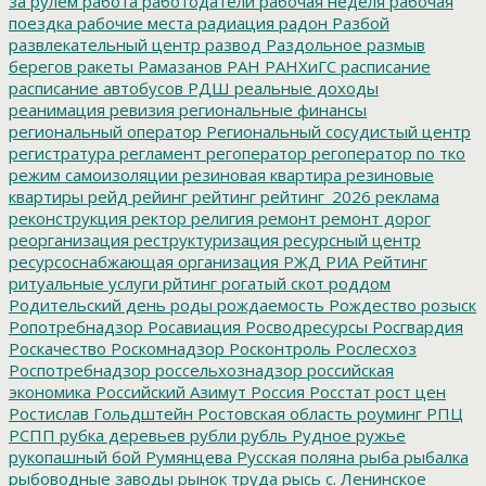
за рулем
работа
работодатели
рабочая неделя
рабочая
поездка
рабочие места
радиация
радон
Разбой
развлекательный центр
развод
Раздольное
размыв
берегов
ракеты
Рамазанов
РАН
РАНХиГС
расписание
расписание автобусов
РДШ
реальные доходы
реанимация
ревизия
региональные финансы
региональный оператор
Региональный сосудистый центр
регистратура
регламент
регоператор
регоператор по тко
режим самоизоляции
резиновая квартира
резиновые
квартиры
рейд
рейинг
рейтинг
рейтинг_2026
реклама
реконструкция
ректор
религия
ремонт
ремонт дорог
реорганизация
реструктуризация
ресурсный центр
ресурсоснабжающая организация
РЖД
РИА Рейтинг
ритуальные услуги
рйтинг
рогатый скот
роддом
Родительский день
роды
рождаемость
Рождество
розыск
Ропотребнадзор
Росавиация
Росводресурсы
Росгвардия
Роскачество
Роскомнадзор
Росконтроль
Рослесхоз
Роспотребнадзор
россельхознадзор
российская
экономика
Российский Азимут
Россия
Росстат
рост цен
Ростислав Гольдштейн
Ростовская область
роуминг
РПЦ
РСПП
рубка деревьев
рубли
рубль
Рудное
ружье
рукопашный бой
Румянцева
Русская поляна
рыба
рыбалка
рыбоводные заводы
рынок труда
рысь
с. Ленинское