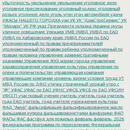
убыточность
увольнение
увольнения
уголовное дело
уголовное преследование
уголовный кодекс
уголовный
розыск
уголоное дело
уголь
угон
угон автомобиля
удача
УЖАСЫ НАШЕГО ГОРОДКА
узи
УК
УК "ДомСтроСервис"
УК
"Монарх"
УК РФ
указ Президента
укладка
Украина
укусы
уличное освещение
Улюкаев
УМВ
УМВД
УМВД по ЕАО
УМВД по Хабаровскому краю
УМВД России по ЕАО
уполномоченный по правам предпринимателей
уполномоченный по правам ребенка
уполномоченный по
правам человека
управление административными
зданиями
Управление ЖКХ мэрии города
управление
здравоохранения
управление культуры
управление по
опеке и попечительству
управляющая компания
управляющие компании
уровень жизни
условия труда
УТ
МВД России по ДФО
утечка
утраченный урожай
утро с
"@"
УФАС
УФАС по ЕАО
УФНС
УФСБ
УФСБ по ЕАО
УФСИН
УФССП
участковый
учения
учитель
учитель года
учитель
года ЕАО
учитель_года
учителя
учреждения культуры
ФАД "Амур"
фальсификация
фальсифицированное масло
фальшивая купюра
фальшивомонетчики
фанфурики
ФАП
ФАПы
ФАС
фастфуд для пожилых
февраль
февраль_2026
федеральная программа по переселению
Федеральная