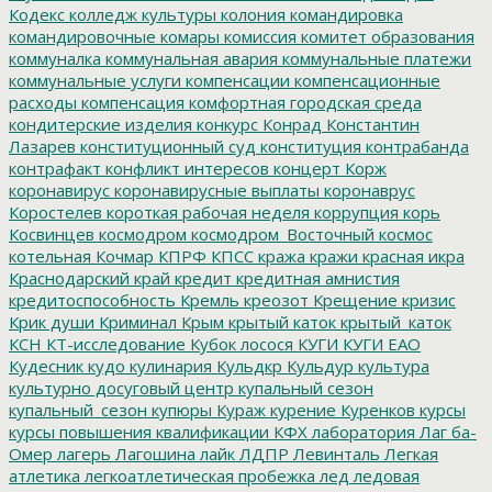
Кодекс
колледж культуры
колония
командировка
командировочные
комары
комиссия
комитет образования
коммуналка
коммунальная авария
коммунальные платежи
коммунальные услуги
компенсации
компенсационные
расходы
компенсация
комфортная городская среда
кондитерские изделия
конкурс
Конрад
Константин
Лазарев
конституционный суд
конституция
контрабанда
контрафакт
конфликт интересов
концерт
Корж
коронавирус
коронавирусные выплаты
коронаврус
Коростелев
короткая рабочая неделя
коррупция
корь
Косвинцев
космодром
космодром_Восточный
космос
котельная
Кочмар
КПРФ
КПСС
кража
кражи
красная икра
Краснодарский край
кредит
кредитная амнистия
кредитоспособность
Кремль
креозот
Крещение
кризис
Крик души
Криминал
Крым
крытый каток
крытый_каток
КСН
КТ-исследование
Кубок лосося
КУГИ
КУГИ ЕАО
Кудесник
кудо
кулинария
Кульдкр
Кульдур
культура
культурно досуговый центр
купальный сезон
купальный_сезон
купюры
Кураж
курение
Куренков
курсы
курсы повышения квалификации
КФХ
лаборатория
Лаг ба-
Омер
лагерь
Лагошина
лайк
ЛДПР
Левинталь
Легкая
атлетика
легкоатлетическая пробежка
лед
ледовая