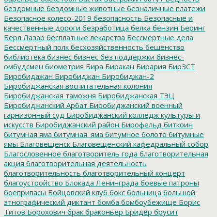
бездомные
бездомные животные
безналичные платежи
Безопасное колесо-2019
безопасность
Безопасные и
качественные дороги
безработица
белка
бензин
Беринг
Берл Лазар
бесплатные лекарства
Бессмертные дела
Бессмертный полк
бесхозяйственность
бешенство
библиотека
бизнес
бизнес без поддержки
бизнес-
омбудсмен
биометрия
Бира
Биракан
Бирария
БирЗСТ
Биробидажан
Биробиджан
Биробиджан-2
Биробиджанская воспитательная колония
Биробиджанская таможня
Биробиджанская ТЭЦ
Биробиджанский Арбат
Биробиджанский военный
гарнизонный суд
Биробиджанский колледж культуры и
искусств
Биробиджанский район
Бирофельд
биткоин
битумная яма
битумная_яма
битумное болото
битумные
ямы
Благовещенск
Благовещенский кафедральный собор
Благословенное
благотворитель года
благотворительная
акция
благотворительная деятельность
благотворительность
благотворительный концерт
благоустройство
Блокада Ленинграда
боевые патроны
боеприпасы
Бойцовский клуб
бокс
больница
большой
этнографический диктант
бомба
бомбоубежище
Борис
Титов
Борохович
брак
браконьер
Бридер
брусит