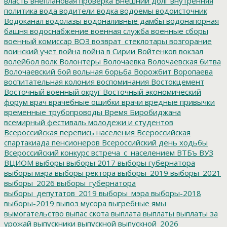
власть
внеплановая проверка
Внешний долг
внутренняя
политика
вода
водители
водка
водоемы
водоисточник
Водоканал
водолазы
водоналивные дамбы
водонапорная
башня
водоснабжение
военная служба
военные сборы
военный комиссар
ВОЗ
возврат_стеклотары
возгорание
воинский учет
война
война в Сирии
Войтенков
вокзал
волейбол
волк
Волонтеры
Волочаевка
Волочаевская битва
Волочаевский бой
вольная борьба
Ворожбит
Воропаева
воспитательная колония
воспоминания
Востокцемент
Восточный военный округ
Восточный экономический
форум
врач
врачебные ошибки
врачи
вредные привычки
временные трубопроводы
Время Биробиджана
всемирный фестиваль молодежи и студентов
Всероссийская перепись населения
Всероссийская
спартакиада пенсионеров
Всероссийский день ходьбы
Всероссийский конкурс
встреча_с_населением
ВТБъ
ВУЗ
ВЦИОМ
выборы
выборы 2017
выборы губернатора
выборы мэра
выборы ректора
выборы_2019
выборы_2021
выборы_2026
выборы_губернатора
выборы_депутатов_2019
выборы_мэра
выборы-2018
выборы-2019
вывоз мусора
выгребные ямы
вымогательство
выпас скота
выплата
выплаты
выплаты за
урожай
выпускники
выпускной
выпускной_2026