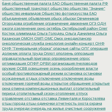
баня
общественная палата ЕАО
Общественная палата РФ
общественный транспорт
общество
общество "Знание"
общество инвалидов
Общество фотоискусства ЕАО
объединение
объявления
обыск
обыски
Овчинников
Огородова
ограбление
ограничение движения
ОГЭ
ОДН
ожоги
озеленение
окно
октябрь
Октябрьский район
Олег
Костюк
олимпиада
Ольга Голодец
Ольга Данилина
Ольга
Казанская
ОМОН
ОМП
ОМС
Омск
онкодиспансер
онкологическая служба
онкология
онлайн-концерт
ОНФ
ОНФ "Генеральная уборка"
опасные сайты
ОПГ
операция
должник
оплата труда
Оплот
оползень
оппозиция
оправдательный приговор
опровержение
опрос
оптимизация
ОПФР
ОРВИ
организация пчеловодов
оружие
ОСВВ
освещение
осень
оскорбление власти
особый противопожарный режим
остановка
остановки
осужденные
отдых
отключение
отключение воды
отключение горячей воды
открытое обращение
открытые
окна
отмена компенсационных выплат
отопительный
период
отопительный сезон
отопление
отпуск
отравление
отставка
отставка Левинталя и Коростелёва
отцы города
отцы-одиночки
отчетность
охота
охрана
труда
очереди
очередь на жилье
очистные сооружения