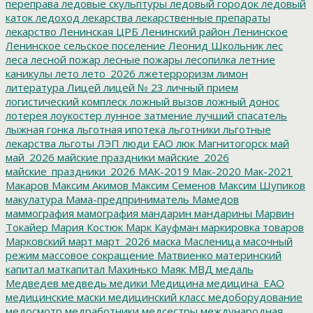
переправа
ледовые скульптуры
ледовый городок
ледовый
каток
ледоход
лекарства
лекарственные препараты
лекарство
Ленинская ЦРБ
Ленинский район
Ленинское
Ленинское сельское поселение
Леонид Школьник
лес
леса
лесной пожар
лесные пожары
лесопилка
летние
каникулы
лето
лето_2026
лжетерроризм
лимон
литература
Лицей
лицей № 23
личный прием
логистический комплеск
ложный вызов
ложный донос
лотерея
лоукостер
лунное затмение
лучший спасатель
лыжная гонка
льготная ипотека
льготники
льготные
лекарства
льготы
ЛЭП
люди ЕАО
люк
Магнитогорск
май
май_2026
майские праздники
майские_2026
майские_праздники_2026
МАК-2019
Мак-2020
Мак-2021
Макаров
Максим Акимов
Максим Семенов
Максим Шупиков
макулатура
Мама-предприниматель
Мамедов
маммография
мамография
мандарин
мандарины
Марвин
Токайер
Мария Костюк
Марк Кауфман
маркировка товаров
Марковский
март
март_2026
маска
Масленица
масочный
режим
массовое сокращение
Матвиенко
материнский
капитал
маткапитал
Махинько
Маяк
МВД
медаль
Медведев
медведь
медики
Медицина
медицина_ЕАО
медицинские маски
медицинский класс
медоборудование
медосмотр
медработники
медсестры
международная