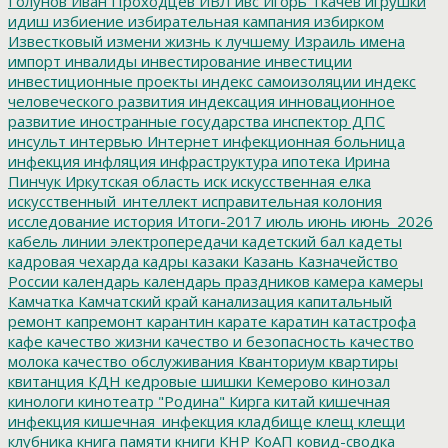
Голунов
Иван Проходцев
ИВЛ
ивс
Игорь Ткачев
игрушки
идиш
избиение
избирательная кампания
избирком
Известковый
измени жизнь к лучшему
Израиль
имена
импорт
инвалиды
инвестирование
инвестиции
инвестиционные проекты
индекс самоизоляции
индекс
человеческого развития
индексация
инновационное
развитие
иностранные государства
инспектор ДПС
инсульт
интервью
Интернет
инфекционная больница
инфекция
инфляция
инфраструктура
ипотека
Ирина
Пинчук
Иркутская область
иск
искусственная елка
искусственный_интеллект
исправительная колония
исследование
история
Итоги-2017
июль
июнь
июнь_2026
кабель линии электропередачи
кадетский бал
кадеты
кадровая чехарда
кадры
казаки
Казань
Казначейство
России
календарь
календарь праздников
камера
камеры
Камчатка
Камчатский край
канализация
капитальный
ремонт
капремонт
карантин
карате
каратин
катастрофа
кафе
качество жизни
качество и безопасность
качество
молока
качество обслуживания
Кванториум
квартиры
квитанция
КДН
кедровые шишки
Кемерово
кинозал
кинологи
кинотеатр "Родина"
Кирга
китай
кишечная
инфекция
кишечная_инфекция
кладбище
клещ
клещи
клубника
книга памяти
книги
КНР
КоАП
ковид-сводка