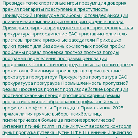
Президентские спортивные игры
презумпция доверия
премия
препараты
преступление
преступность
Приамурский
Приамурье
приборы фотовидеофиксации
прививочная кампания
приговор
пригородные поезда
Приморье
природа
природные пожары
природоохранная
прокуратура
присоединение ЕАО
пристав-исполнитель
приставы
присяга
присяжные заседатели
Приходько
приют
приют для бездомных животных
пробка
пробки
проблемы
провал
проверка
прогноз
прогноз погоды
программа переселения
программа реновации
продолжительность жизни
продуктовые карточки
проезд
прожиточный минимум
производство
происшествие
прократура
прокуратруа
Прокуратура
прокуратура ЕАО
прокуратуура
прокураура
Промышленность
пропускной
режим
Просветов
протест
противодействие коррупции
противопожарный период
противопожарный режим
профессиональное_образование
профильный класс
профицит
профсоюзы
Проходцев
Пряма_линия_2025
прямая линия
прямые выборы
психбольница
психиатрическая больница
психоневрологический
интернат
птичий грипп
Птичник
пункт весового контроля
пункт пропуска
путевка
Путин
ПФР
Пшеничный
пьянство