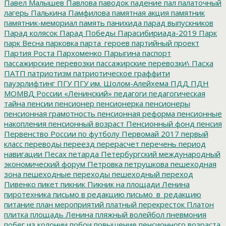
Павел Малышев
Павлова
паводок
падение
пал
палаточный
лагерь
Палькина
Памфилова
памятная акция
памятник
памятник-мемориал
память
панихида
парад выпускников
Парад колясок
Парад Победы
Парасибириада-2019
Парк
парк Весна
парковка
парта_героев
партийный проект
Партия Роста
Пархоменко
Парыгина
паспорт
пассажирские перевозки
пассажирские перевозки\
Пасха
ПАТП
патриотизм
патриотическое граффити
пауэрлифтинг
ПГУ
ПГУ им. Шолом-Алейхема
ПДД
ПДН
МОМВД России «Ленинский»
педагоги
педагогическая
тайна
пенсии
пенсионер
пенсионерка
пенсионеры
пенсионная грамотность
пенсионная реформа
пенсионные
накопления
пенсионный возраст
Пенсионный фонд
пенсия
Первенство России по футболу
Первомай 2017
первый
класс
переводы
переезд
перерасчет
перечень
период
навигации
Песах
петарда
Петербургский международный
экономический форум
Петровка
петрушкова
пешеходная
зона
пешеходные переходы
пешеходный переход
Пивенко
пикет
пикник
Пикник на площади Ленина
пиротехника
письмо в редакцию
письмо_в_редакцию
питание
план мероприятий
платный перекресток
Платон
плитка
площадь Ленина
пляжный волейбол
пневмония
побег из колонии
побои
повышение пенсионного возраста