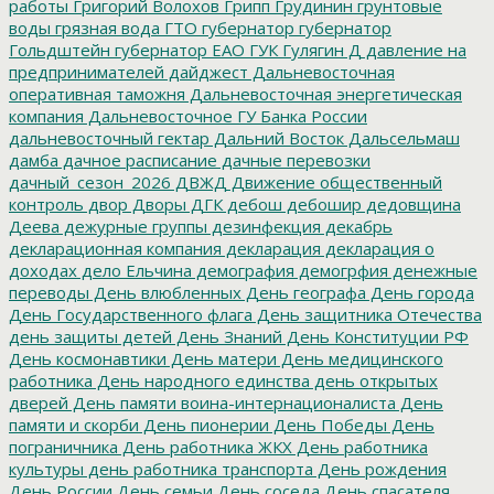
работы
Григорий Волохов
Грипп
Грудинин
грунтовые
воды
грязная вода
ГТО
губернатор
губернатор
Гольдштейн
губернатор ЕАО
ГУК
Гулягин
Д
давление на
предпринимателей
дайджест
Дальневосточная
оперативная таможня
Дальневосточная энергетическая
компания
Дальневосточное ГУ Банка России
дальневосточный гектар
Дальний Восток
Дальсельмаш
дамба
дачное расписание
дачные перевозки
дачный_сезон_2026
ДВЖД
Движение общественный
контроль
двор
Дворы
ДГК
дебош
дебошир
дедовщина
Деева
дежурные группы
дезинфекция
декабрь
декларационная компания
декларация
декларация о
доходах
дело Ельчина
демография
демогрфия
денежные
переводы
День влюбленных
День географа
День города
День Государственного флага
День защитника Отечества
день защиты детей
День Знаний
День Конституции РФ
День космонавтики
День матери
День медицинского
работника
День народного единства
день открытых
дверей
День памяти воина-интернационалиста
День
памяти и скорби
День пионерии
День Победы
День
пограничника
День работника ЖКХ
День работника
культуры
день работника транспорта
День рождения
День России
День семьи
День соседа
День спасателя