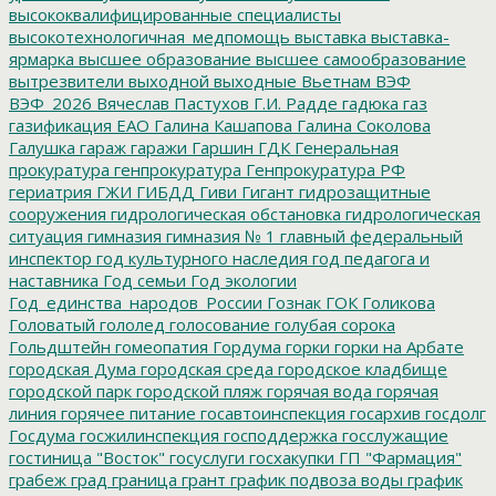
высококвалифицированные специалисты
высокотехнологичная_медпомощь
выставка
выставка-
ярмарка
высшее образование
высшее самообразование
вытрезвители
выходной
выходные
Вьетнам
ВЭФ
ВЭФ_2026
Вячеслав Пастухов
Г.И. Радде
гадюка
газ
газификация ЕАО
Галина Кашапова
Галина Соколова
Галушка
гараж
гаражи
Гаршин
ГДК
Генеральная
прокуратура
генпрокуратура
Генпрокуратура РФ
гериатрия
ГЖИ
ГИБДД
Гиви
Гигант
гидрозащитные
сооружения
гидрологическая обстановка
гидрологическая
ситуация
гимназия
гимназия № 1
главный федеральный
инспектор
год культурного наследия
год педагога и
наставника
Год семьи
Год экологии
Год_единства_народов_России
Гознак
ГОК
Голикова
Головатый
гололед
голосование
голубая сорока
Гольдштейн
гомеопатия
Гордума
горки
горки на Арбате
городская Дума
городская среда
городское кладбище
городской парк
городской пляж
горячая вода
горячая
линия
горячее питание
госавтоинспекция
госархив
госдолг
Госдума
госжилинспекция
господдержка
госслужащие
гостиница "Восток"
госуслуги
госхакупки
ГП "Фармация"
грабеж
град
граница
грант
график подвоза воды
график