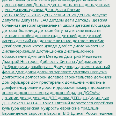
день строителя
День студента
день тигра
день учителя
день физкультурника
День флага России
День_Победы_2026
День_семьи_2026
деньги
депутат
депутаты
депутаты ЕАО
детдом
дети
детсады
детская
больница
детская музыкальная школа
детская площадка
детская_больница
детские батуты
детские выплаты
детские пособия
детские сады
детский дом
детский
лагерь
детский сад
детское питание
детское пособие
Джабаров
Джанхотов
дзюдо
диабет
дикие животные
диспансеризация
дистанционка
дистанционное
образование
Дмитрий Меведев
Дмитрий Медведев
Дмитрий Нестеров
Доблесть_Хингана
Добрые люди
Добрые руки
довыборы_в_Думу
дождь
документальный
фильм
долг
долги
долги по зарплате
долговая нагрузка
долгострои
долгострой
долевое строительство
должники
дом офицеров
дом престарелых
домашние животные
допфинансирование
дороги
дорожная камера
дорожные
знаки
дорожные камеры
дорожный радар
ДОСААФ
дотации
доход
доходы
ДПС
дрова
ДТП
дтп
Дудин
дым
ДЭК
дюкер
ЕАО
ЕАО_тонет
Евгений Коростелев
еврейская
культура
еврейская_мудрость
еврейские традиции
Евровидение
Евросеть
Еврстат
ЕГЭ
Единая Россия
единая