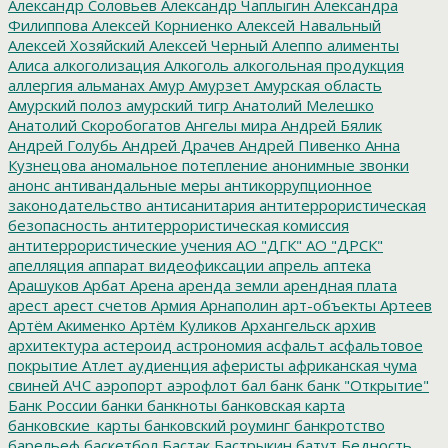
Александр Соловьев
Александр Чаплыгин
Александра
Филиппова
Алексей Корниенко
Алексей Навальный
Алексей Хозяйский
Алексей Черный
Алеппо
алименты
Алиса
алкоголизация
Алкоголь
алкогольная продукция
аллергия
альманах
Амур
Амурзет
Амурская область
Амурский полоз
амурский тигр
Анатолий Мелешко
Анатолий Скоробогатов
Ангелы мира
Андрей Бялик
Андрей Голубь
Андрей Драчев
Андрей Пивенко
Анна
Кузнецова
аномальное потепление
анонимные звонки
анонс
антивандальные меры
антикоррупционное
законодательство
антисанитария
антитеррористическая
безопасность
антитеррористическая комиссия
антитеррористические учения
АО "ДГК"
АО "ДРСК"
апелляция
аппарат видеофиксации
апрель
аптека
Арашуков
Арбат
Арена
аренда земли
арендная плата
арест
арест счетов
Армия
Арнаполин
арт-объекты
Артеев
Артём Акименко
Артём Куликов
Архангельск
архив
архитектура
астероид
астрономия
асфальт
асфальтовое
покрытие
Атлет
аудиенция
аферисты
африканская чума
свиней
АЧС
аэропорт
аэрофлот
бал
банк
банк "Открытие"
Банк России
банки
банкноты
банковская карта
банковские_карты
банковский роуминг
банкротство
барельеф
баскетбол
Бастак
Бастрыкин
батут
Бедность