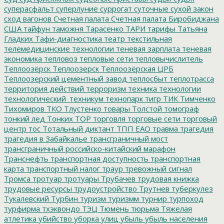
суперасфальт
суперлуние
суррогат
суточные
сухой закон
сход вагонов
Счетная палата
Счетная палата Биробиджана
США
тайфун
таможня
Тарасенко
ТАРИ
тарифы
Татьяна
Гладких
Тафи-диагностика
театр
текстильная
телемедицинские технологии
теневая зарплата
теневая
экономика
тепловоз
тепловые сети
тепловычислитель
Теплоозёрск
Теплоозерск
Теплоозёрская ЦРБ
Теплоозерский цементный завод
теплосбыт
теплотрасса
территория действий
терроризм
техника
технологии
технологический_техникум
технопарк
тигр
ТИК
Тимченко
Тихомиров
ТКО
Тлустенко
товары
Толстой
томограф
тонкий лед
Тонких
ТОР
торговля
торговые сети
торговый
центр
тос
Тотальный диктант
ТПП ЕАО
травма
трагедия
трагедия в Забайкалье
трансграничный мост
трансграничный российско-китайский марафон
Транснефть
транспортная доступность
транспортная
карта
транспортный налог
траур
тревожный сигнал
Тромса
тротуар
тротуары
Трубачев
трудовая книжка
трудовые ресурсы
трудоустройство
Трутнев
туберкулез
Тукалевский
Турбин
туризм
туризмм
турнир
турпоход
турфирма
тхэквондо
ТЭЦ
Тюмень
тюрьма
Тяжелая
атлетика
убийство
уборка улиц
убыль
убыль населения