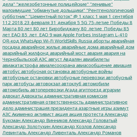
дела"
"железобетонные полицейские"
"ленивые"
малоимущие
"обманутые дольщики"
"Рентгенологический
субботник"
"Цементный поток"
@
1 класс
1 мая
1 сентября
112
2018
23 февраля
31 декабря
5
5G
75-летие Победы
8
Марта
80 лет
80 лет Биробиджану
80_летие_Победы
85
лет ЕАО
85_лет_ЕАО
9 мая
Apple
Forbes
Instagram
L-410
QR-код
WhatsApp
Wi-Fi
WorldSkills Russia
аборты
аварийная
посадка
аварийное жилье
аварийные дома
аварийный дом
аварийный жилфонд
аварийный мост
авария
авария на
Чернобыльской АЭС
август
Авдалян
авиабилеты
авиакатастрофа
авиалесоохрана
авиасообщение
авиация
автобус
автобусная остановка
автобусные войны
автобусные остановки
автобусные перевозки
автобусный
парк
автобусы
автовокзал
автоклуб
автомобили
автомобиль
автоперевозки
Агада
агитпоезд
аграрии
адвокат
Адвокаты
административная комиссия
административная ответственность
административное
дело
администрация президента
азартные игры
азимут
АЗС
Акименко
активист
акция
акция протеста
Александр
Буксман
Александр Винников
Александр Головатый
Александр Золотухин
Александр Козлов
Александр
Левинталь
Александр Ливенталь
Александр Романов