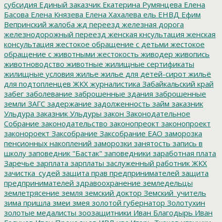
субсидия
Единый заказчик
Екатерина Румянцева
Елена
Басова
Елена Князева
Елена Хахалева
ель
ЕНВД
Ефим
Вепринский
жалоба
жд переезд
железная дорога
железнодорожный переезд
женская кнсультация
женская
консультация
жестокое обращение с детьми
жестокое
обращение с животными
жестокость
живодер
живопись
животноводство
животные
жилищные сертификаты
жилищные условия
жилье
жилье для детей-сирот
жильё
для подтопленцев
ЖКХ
журналистика
Забайкальский край
забег
заболевание
заброшенные здания
заброшенные
земли
ЗАГС
задержание
задолженность
займ
заказник
Ульдура
заказник Ульдуры
закон
Законодательное
Собрание
законодательство
законопреокт
законопроект
законороект
Заксобрание
Заксобрание ЕАО
заморозка
пенсионных накоплений
заморозки
занятость
запись в
школу
заповедник "Бастак"
заповедники
заработная плата
Заречье
зарплата
зарплаты
заслуженный работник ЖКХ
зачистка_судей
защита прав предпринимателей
защита
предпринимателей
здравоохранение
земледельцы
землетрясение
земля
земский доктор
Земский_учитель
зима пришла
змеи
змея
золотой губернатор
Золотухин
золотые медалисты
зоозащитники
Иван Благодырь
Иван