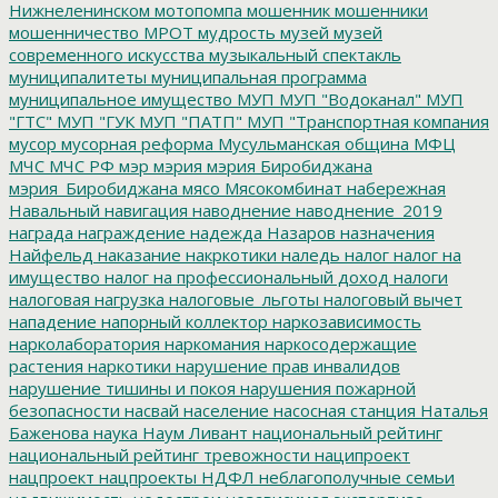
Нижнеленинском
мотопомпа
мошенник
мошенники
мошенничество
МРОТ
мудрость
музей
музей
современного искусства
музыкальный спектакль
муниципалитеты
муниципальная программа
муниципальное имущество
МУП
МУП "Водоканал"
МУП
"ГТС"
МУП "ГУК
МУП "ПАТП"
МУП "Транспортная компания
мусор
мусорная реформа
Мусульманская община
МФЦ
МЧС
МЧС РФ
мэр
мэрия
мэрия Биробиджана
мэрия_Биробиджана
мясо
Мясокомбинат
набережная
Навальный
навигация
наводнение
наводнение_2019
награда
награждение
надежда
Назаров
назначения
Найфельд
наказание
накркотики
наледь
налог
налог на
имущество
налог на профессиональный доход
налоги
налоговая нагрузка
налоговые_льготы
налоговый вычет
нападение
напорный коллектор
наркозависимость
нарколаборатория
наркомания
наркосодержащие
растения
наркотики
нарушение прав инвалидов
нарушение тишины и покоя
нарушения пожарной
безопасности
насвай
население
насосная станция
Наталья
Баженова
наука
Наум Ливант
национальный рейтинг
национальный рейтинг тревожности
наципроект
нацпроект
нацпроекты
НДФЛ
неблагополучные семьи