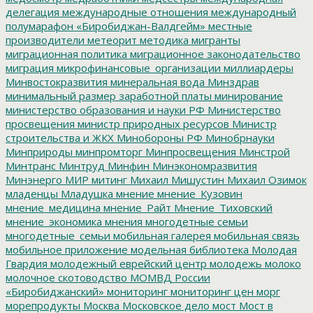
делегация
международные отношения
международный
полумарафон «Биробиджан-Валдгейм»
местные
производители
метеорит
методика
мигранты
миграционная политика
миграционное законодательство
миграция
микрофинансовые_организации
миллиардеры
Минвостокразвития
минеральная вода
Минздрав
минимальный размер заработной платы
минирование
министерство образования и науки РФ
Министерство
просвещения
министр природных ресурсов
Министр
строительства и ЖКХ
Минобороны РФ
Минобрнауки
Минприроды
минпромторг
Минпросвещения
Минстрой
Минтранс
Минтруд
Минфин
Минэкономразвития
Минэнерго
МИР
митинг
Михаил Мишустин
Михаил Озимок
младенцы
Младушка
мнение
мнение_Кузовин
мнение_медицина
мнение_Райт
Мнение_Тиховский
мнение_экономика
мнения
многодетные семьи
многодетные_семьи
мобильная галерея
мобильная связь
мобильное приложение
модельная библиотека
Молодая
Гвардия
молодежный еврейский центр
молодежь
молоко
молочное скотоводство
МОМВД России
«Биробиджанский»
мониторинг
мониторинг цен
морг
морепродукты
Москва
Московское дело
мост
Мост в