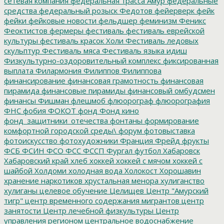
сетевая компания
федеральная трасса Амур
федеральные
средства
федеральный розыск
Федотов
фейерверк
фейк
фейки
фейковые новости
фельдшер
феминизм
Феникс
Феоктистов
фермеры
фестиваль
фестиваль еврейской
культуры
фестиваль красок Холи
Фестиваль ледовых
скульптур
Фестиваль мяса
Фестиваль языка идиш
Физкультурно-оздоровительный комплекс
фиксированная
выплата
Филармония
Филиппов
Филиппова
финансирование
финансовая грамотность
финансовая
пирамида
финансовые пирамиды
финансовый омбудсмен
финансы
Фишман
флешмоб
флюорограф
флюорография
ФНС
фобия
ФОКОТ
фонд
Фонд кино
фонд_защитники_отечества
фонтаны
формирование
комфортной городской среды\
форум
фотовыставка
фотоискусство
фотохудожники
Франция
Фрейд
фрукты
ФСБ
ФСИН
ФСО
ФСС
ФССП
Фургал
футбол
Хабаровск
Хабаровский край
хлеб
хоккей
хоккей с мячом
хоккей с
шайбой
Холдоми
холодная вода
Холокост
Хорошавин
хранение наркотиков
хрустальная менора
хулиганство
хулиганы
целевое обучение
Целищев
Центр "Амурский
тигр"
центр временного содержания мигрантов
центр
занятости
Центр лечебной физкультуры
Центр
управления регионом
центральное водоснабжение