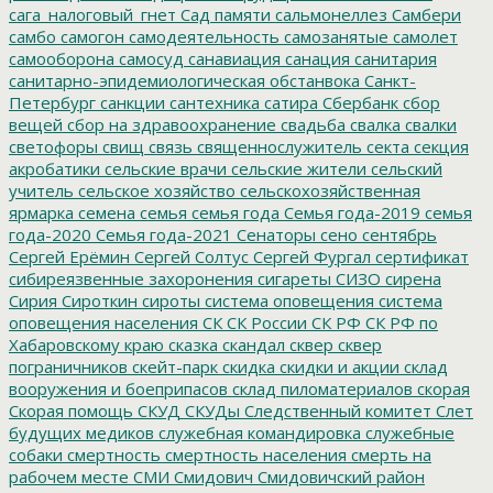
сага_налоговый_гнет
Сад памяти
сальмонеллез
Самбери
самбо
самогон
самодеятельность
самозанятые
самолет
самооборона
самосуд
санавиация
санация
санитария
санитарно-эпидемиологическая обстанвока
Санкт-
Петербург
санкции
сантехника
сатира
Сбербанк
сбор
вещей
сбор на здравоохранение
свадьба
свалка
свалки
светофоры
свищ
связь
священнослужитель
секта
секция
акробатики
сельские врачи
сельские жители
сельский
учитель
сельское хозяйство
сельскохозяйственная
ярмарка
семена
семья
семья года
Семья года-2019
семья
года-2020
Семья года-2021
Сенаторы
сено
сентябрь
Сергей Ерёмин
Сергей Солтус
Сергей Фургал
сертификат
сибиреязвенные захоронения
сигареты
СИЗО
сирена
Сирия
Сироткин
сироты
система оповещения
система
оповещения населения
СК
СК России
СК РФ
СК РФ по
Хабаровскому краю
сказка
скандал
сквер
сквер
пограничников
скейт-парк
скидка
скидки и акции
склад
вооружения и боеприпасов
склад пиломатериалов
скорая
Скорая помощь
СКУД
СКУДы
Следственный комитет
Слет
будущих медиков
служебная командировка
служебные
собаки
смертность
смертность населения
смерть на
рабочем месте
СМИ
Смидович
Смидовичский район