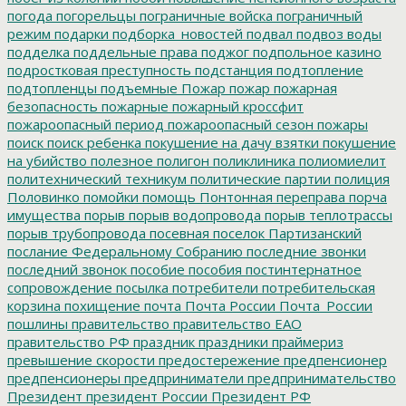
погода
погорельцы
пограничные войска
пограничный
режим
подарки
подборка_новостей
подвал
подвоз воды
подделка
поддельные права
поджог
подпольное казино
подростковая преступность
подстанция
подтопление
подтопленцы
подъемные
Пожар
пожар
пожарная
безопасность
пожарные
пожарный кроссфит
пожароопасный период
пожароопасный сезон
пожары
поиск
поиск ребенка
покушение на дачу взятки
покушение
на убийство
полезное
полигон
поликлиника
полиомиелит
политехнический техникум
политические партии
полиция
Половинко
помойки
помощь
Понтонная переправа
порча
имущества
порыв
порыв водопровода
порыв теплотрассы
порыв трубопровода
посевная
поселок Партизанский
послание Федеральному Собранию
последние звонки
последний звонок
пособие
пособия
постинтернатное
сопровождение
посылка
потребители
потребительская
корзина
похищение
почта
Почта России
Почта_России
пошлины
правительство
правительство ЕАО
правительство РФ
праздник
праздники
праймериз
превышение скорости
предостережение
предпенсионер
предпенсионеры
предприниматели
предпринимательство
Президент
президент России
Президент РФ