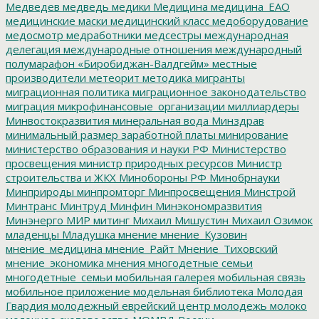
Медведев
медведь
медики
Медицина
медицина_ЕАО
медицинские маски
медицинский класс
медоборудование
медосмотр
медработники
медсестры
международная
делегация
международные отношения
международный
полумарафон «Биробиджан-Валдгейм»
местные
производители
метеорит
методика
мигранты
миграционная политика
миграционное законодательство
миграция
микрофинансовые_организации
миллиардеры
Минвостокразвития
минеральная вода
Минздрав
минимальный размер заработной платы
минирование
министерство образования и науки РФ
Министерство
просвещения
министр природных ресурсов
Министр
строительства и ЖКХ
Минобороны РФ
Минобрнауки
Минприроды
минпромторг
Минпросвещения
Минстрой
Минтранс
Минтруд
Минфин
Минэкономразвития
Минэнерго
МИР
митинг
Михаил Мишустин
Михаил Озимок
младенцы
Младушка
мнение
мнение_Кузовин
мнение_медицина
мнение_Райт
Мнение_Тиховский
мнение_экономика
мнения
многодетные семьи
многодетные_семьи
мобильная галерея
мобильная связь
мобильное приложение
модельная библиотека
Молодая
Гвардия
молодежный еврейский центр
молодежь
молоко