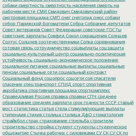
собаки
смертность
смертность населения
смерть на
рабочем месте
СМИ
Смидович
Смидовичский район
смотровая площадка
СМП
снег
снегопад
снюс
собаки
собор Парижской Богоматери
Собра
Собрание депутатов
Совет ветеранов
Совет Федерации
советские ГОСТы
советские зарплаты
Совфед
Сокол
сокращения
Солнцев
Солтус
Солцнев
соотечественники
Сопка
соревнования
сотовая связь
сотрудничество
соцвыплаты
соцзащита
социально-культурный центр
социально-политическая
устойчивость
социально-экономическое положение
социальное питание
социальные выплаты
социальные
пенсии
социальные сети
социальный контракт
Социальный фонд
соцопрос
соцсети
соя
спасатели
спасение
спецтранспорт
СПИД
спорт
спортивная
акробатика
спортивная площадка
спорткомплекс
Справедливая Россия
справка
справки
СПЧ
среднее
образование
средняя зарплата
срок годности
СССР
старый
мост
статистика
статья
стела
стимулирующие выплаты
стипендия
стихия
столица
столица ДфО
стоматология
страйкбол
страх
страхование
стрельба
строители
строительство
стройка
студент
студенты
студенческое
общежитие
Стычка рабочих с силовиками
СУ СК
СУ СК по