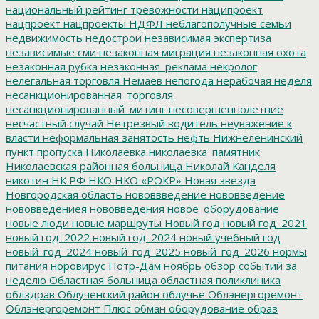
национальный рейтинг тревожности
наципроект
нацпроект
нацпроекты
НДФЛ
неблагополучные семьи
недвижимость
недострои
независимая экспертиза
независимые сми
незаконная миграция
незаконная охота
незаконная рубка
незаконная_реклама
некролог
нелегальная торговля
Немаев
непогода
нерабочая неделя
несанкционированная_торговля
несанкционированный_митинг
несовершеннолетние
несчастный случай
Нетрезвый водитель
неуважение к
власти
неформальная занятость
нефть
Нижнеленинский
пункт пропуска
Николаевка
николаевка_памятник
Николаевская районная больница
Николай Канделя
никотин
НК РФ
НКО
НКО «РОКР»
Новая звезда
Новгородская область
нововвведение
нововведение
нововведениея
нововведения
новое_оборудование
новые люди
новые маршруты
Новый год
новый год_2021
новый год_2022
новый год_2024
новый учебный год
новый_год_2024
новый_год_2025
новый_год_2026
нормы
питания
норовирус
Нотр-Дам
ноябрь
обзор событий за
неделю
Областная больница
областная поликлиника
облздрав
Облученский район
облучье
Облэнергоремонт
Облэнергоремонт Плюс
обман
оборудование
образ