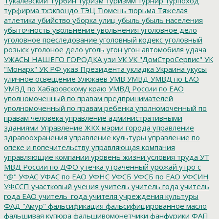
Тукалевский
Турбин
туризм
туризмм
турнир
турпоход
турфирма
тхэквондо
ТЭЦ
Тюмень
тюрьма
Тяжелая
атлетика
убийство
уборка улиц
убыль
убыль населения
убыточность
увольнение
увольнения
уголовное дело
уголовное преследование
уголовный кодекс
уголовный
розыск
уголоное дело
уголь
угон
угон автомобиля
удача
УЖАСЫ НАШЕГО ГОРОДКА
узи
УК
УК "ДомСтроСервис"
УК
"Монарх"
УК РФ
указ Президента
укладка
Украина
укусы
уличное освещение
Улюкаев
УМВ
УМВД
УМВД по ЕАО
УМВД по Хабаровскому краю
УМВД России по ЕАО
уполномоченный по правам предпринимателей
уполномоченный по правам ребенка
уполномоченный по
правам человека
управление административными
зданиями
Управление ЖКХ мэрии города
управление
здравоохранения
управление культуры
управление по
опеке и попечительству
управляющая компания
управляющие компании
уровень жизни
условия труда
УТ
МВД России по ДФО
утечка
утраченный урожай
утро с
"@"
УФАС
УФАС по ЕАО
УФНС
УФСБ
УФСБ по ЕАО
УФСИН
УФССП
участковый
учения
учитель
учитель года
учитель
года ЕАО
учитель_года
учителя
учреждения культуры
ФАД "Амур"
фальсификация
фальсифицированное масло
фальшивая купюра
фальшивомонетчики
фанфурики
ФАП