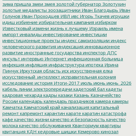
зима пришла
змеи
змея
золотой губернатор
Золотухин
золотые медалисты
зоозащитники
Иван Благодырь
Иван
Голунов
Иван Проходцев
ИВЛ
ивс
Игорь Ткачев
игрушки
идиш
избиение
избирательная кампания
избирком
Известковый
измени жизнь к лучшему
Израиль
имена
импорт
инвалиды
инвестирование
инвестиции
инвестиционные проекты
индекс самоизоляции
индекс
человеческого развития
индексация
инновационное
развитие
иностранные государства
инспектор ДПС
инсульт
интервью
Интернет
инфекционная больница
инфекция
инфляция
инфраструктура
ипотека
Ирина
Пинчук
Иркутская область
иск
искусственная елка
искусственный_интеллект
исправительная колония
исследование
история
Итоги-2017
июль
июнь
июнь_2026
кабель линии электропередачи
кадетский бал
кадеты
кадровая чехарда
кадры
казаки
Казань
Казначейство
России
календарь
календарь праздников
камера
камеры
Камчатка
Камчатский край
канализация
капитальный
ремонт
капремонт
карантин
карате
каратин
катастрофа
кафе
качество жизни
качество и безопасность
качество
молока
качество обслуживания
Кванториум
квартиры
квитанция
КДН
кедровые шишки
Кемерово
кинозал