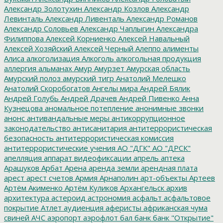
Александр Золотухин
Александр Козлов
Александр
Левинталь
Александр Ливенталь
Александр Романов
Александр Соловьев
Александр Чаплыгин
Александра
Филиппова
Алексей Корниенко
Алексей Навальный
Алексей Хозяйский
Алексей Черный
Алеппо
алименты
Алиса
алкоголизация
Алкоголь
алкогольная продукция
аллергия
альманах
Амур
Амурзет
Амурская область
Амурский полоз
амурский тигр
Анатолий Мелешко
Анатолий Скоробогатов
Ангелы мира
Андрей Бялик
Андрей Голубь
Андрей Драчев
Андрей Пивенко
Анна
Кузнецова
аномальное потепление
анонимные звонки
анонс
антивандальные меры
антикоррупционное
законодательство
антисанитария
антитеррористическая
безопасность
антитеррористическая комиссия
антитеррористические учения
АО "ДГК"
АО "ДРСК"
апелляция
аппарат видеофиксации
апрель
аптека
Арашуков
Арбат
Арена
аренда земли
арендная плата
арест
арест счетов
Армия
Арнаполин
арт-объекты
Артеев
Артём Акименко
Артём Куликов
Архангельск
архив
архитектура
астероид
астрономия
асфальт
асфальтовое
покрытие
Атлет
аудиенция
аферисты
африканская чума
свиней
АЧС
аэропорт
аэрофлот
бал
банк
банк "Открытие"