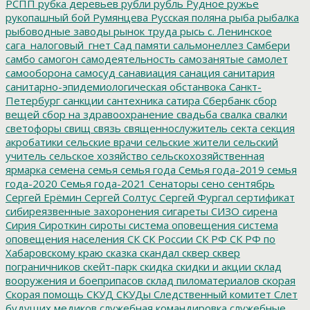
РСПП
рубка деревьев
рубли
рубль
Рудное
ружье
рукопашный бой
Румянцева
Русская поляна
рыба
рыбалка
рыбоводные заводы
рынок труда
рысь
с. Ленинское
сага_налоговый_гнет
Сад памяти
сальмонеллез
Самбери
самбо
самогон
самодеятельность
самозанятые
самолет
самооборона
самосуд
санавиация
санация
санитария
санитарно-эпидемиологическая обстанвока
Санкт-
Петербург
санкции
сантехника
сатира
Сбербанк
сбор
вещей
сбор на здравоохранение
свадьба
свалка
свалки
светофоры
свищ
связь
священнослужитель
секта
секция
акробатики
сельские врачи
сельские жители
сельский
учитель
сельское хозяйство
сельскохозяйственная
ярмарка
семена
семья
семья года
Семья года-2019
семья
года-2020
Семья года-2021
Сенаторы
сено
сентябрь
Сергей Ерёмин
Сергей Солтус
Сергей Фургал
сертификат
сибиреязвенные захоронения
сигареты
СИЗО
сирена
Сирия
Сироткин
сироты
система оповещения
система
оповещения населения
СК
СК России
СК РФ
СК РФ по
Хабаровскому краю
сказка
скандал
сквер
сквер
пограничников
скейт-парк
скидка
скидки и акции
склад
вооружения и боеприпасов
склад пиломатериалов
скорая
Скорая помощь
СКУД
СКУДы
Следственный комитет
Слет
будущих медиков
служебная командировка
служебные