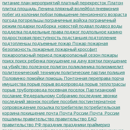
питание
план мероприятий
платный перекресток
Платон
плитка
площадь Ленина
пляжный волейбол
пневмония
побег из колонии
побои
повышение пенсионного возраста
погода
погорельцы
пограничные войска
пограничный
режим
подарки
подборка_новостей
подвал
подвоз воды
подделка
поддельные права
поджог
подпольное казино
подростковая преступность
подстанция
подтопление
подтопленцы
подъемные
пожар
Пожар
пожарная
безопасность
пожарные
пожарный кроссфит
пожароопасный период
пожароопасный сезон
пожары
поиск
поиск ребенка
покушение на дачу взятки
покушение
на убийство
полезное
полигон
поликлиника
полиомиелит
политехнический техникум
политические партии
полиция
Половинко
помойки
помощь
Понтонная переправа
порча
имущества
порыв
порыв водопровода
порыв теплотрассы
порыв трубопровода
посевная
поселок Партизанский
послание Федеральному Собранию
последние звонки
последний звонок
пособие
пособия
постинтернатное
сопровождение
посылка
потребители
потребительская
корзина
похищение
почта
Почта России
Почта_России
пошлины
правительство
правительство ЕАО
правительство РФ
праздник
праздники
праймериз