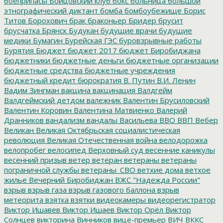
боеприпасы
Бойцовский клуб
бокс
больница
большой
этнографический диктант
бомба
бомбоубежище
Борис
Титов
Борохович
брак
браконьер
Бридер
брусит
брусчатка
Брянск
Будукан
будущие врачи
будущие
медики
Бумагин
Бурейская ГЭС
буровзрывные работы
Бурятия
Бюджет
бюджет 2017
бюджет Биробиджана
бюджетники
бюджетные деньги
бюджетные организации
бюджетные средства
бюджетные учреждения
бюджетный кредит
бюрократия
В. Путин
В.И. Ленин
Вадим Зингман
вакцина
вакцинация
Валдгейм
Валдгеймский детдом
валежник
Валентин Брусиловский
Валентин Коровин
Валентина Матвиенко
Валерий
Дранников
вандализм
вандалы
Васильева
ВВО
ВВП
Вебер
Великан
Великая Октябрьская социалистическая
революция
Великая Отечественная война
велодорожка
велопробег
велосипед
Верховный суд
весенние каникулы
весенний призыв
ветер
ветеран
ветераны
ветераны
пограничной службы
ветераны_СВО
ветхие дома
ветхое
жилье
Вечерний Биробиджан
ВЖС "Надежда России"
взрыв
взрыв газа
взрыв газового баллона
взрыв
метеорита
взятка
взятки
видеокамеры
видеорегистратор
Виктор Ишавев
Виктор Ишаев
Виктор Орёл
Виктор
Солнцев
викторина
Винников
вице-премьер
ВИЧ
ВККС