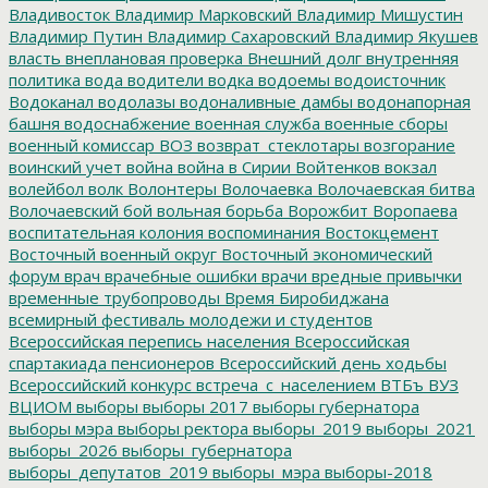
Владивосток
Владимир Марковский
Владимир Мишустин
Владимир Путин
Владимир Сахаровский
Владимир Якушев
власть
внеплановая проверка
Внешний долг
внутренняя
политика
вода
водители
водка
водоемы
водоисточник
Водоканал
водолазы
водоналивные дамбы
водонапорная
башня
водоснабжение
военная служба
военные сборы
военный комиссар
ВОЗ
возврат_стеклотары
возгорание
воинский учет
война
война в Сирии
Войтенков
вокзал
волейбол
волк
Волонтеры
Волочаевка
Волочаевская битва
Волочаевский бой
вольная борьба
Ворожбит
Воропаева
воспитательная колония
воспоминания
Востокцемент
Восточный военный округ
Восточный экономический
форум
врач
врачебные ошибки
врачи
вредные привычки
временные трубопроводы
Время Биробиджана
всемирный фестиваль молодежи и студентов
Всероссийская перепись населения
Всероссийская
спартакиада пенсионеров
Всероссийский день ходьбы
Всероссийский конкурс
встреча_с_населением
ВТБъ
ВУЗ
ВЦИОМ
выборы
выборы 2017
выборы губернатора
выборы мэра
выборы ректора
выборы_2019
выборы_2021
выборы_2026
выборы_губернатора
выборы_депутатов_2019
выборы_мэра
выборы-2018