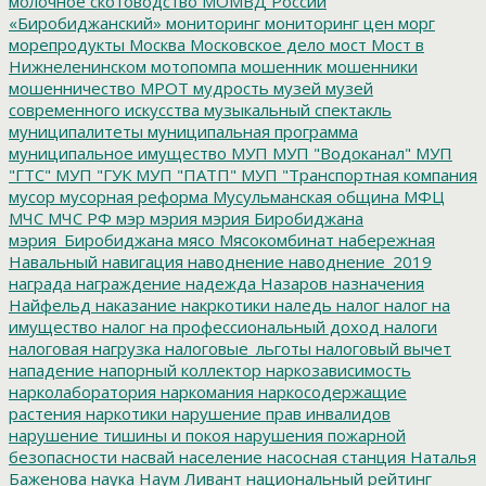
молочное скотоводство
МОМВД России
«Биробиджанский»
мониторинг
мониторинг цен
морг
морепродукты
Москва
Московское дело
мост
Мост в
Нижнеленинском
мотопомпа
мошенник
мошенники
мошенничество
МРОТ
мудрость
музей
музей
современного искусства
музыкальный спектакль
муниципалитеты
муниципальная программа
муниципальное имущество
МУП
МУП "Водоканал"
МУП
"ГТС"
МУП "ГУК
МУП "ПАТП"
МУП "Транспортная компания
мусор
мусорная реформа
Мусульманская община
МФЦ
МЧС
МЧС РФ
мэр
мэрия
мэрия Биробиджана
мэрия_Биробиджана
мясо
Мясокомбинат
набережная
Навальный
навигация
наводнение
наводнение_2019
награда
награждение
надежда
Назаров
назначения
Найфельд
наказание
накркотики
наледь
налог
налог на
имущество
налог на профессиональный доход
налоги
налоговая нагрузка
налоговые_льготы
налоговый вычет
нападение
напорный коллектор
наркозависимость
нарколаборатория
наркомания
наркосодержащие
растения
наркотики
нарушение прав инвалидов
нарушение тишины и покоя
нарушения пожарной
безопасности
насвай
население
насосная станция
Наталья
Баженова
наука
Наум Ливант
национальный рейтинг