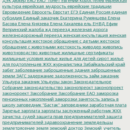
ДЭК
дюкер
ЕАО
ЕАО_тонет
Евгений Коростелев
еврейская
культура
еврейская_мудрость
еврейские традиции
Евровидение
Евросеть
Еврстат
ЕГЭ
Единая Россия
единая
субсидия
Единый заказчик
Екатерина Румянцева
Елена
Басова
Елена Князева
Елена Хахалева
ель
ЕНВД
Ефим
Вепринский
жалоба
жд переезд
железная дорога
железнодорожный переезд
женская кнсультация
женская
консультация
жестокое обращение с детьми
жестокое
обращение с животными
жестокость
живодер
живопись
животноводство
животные
жилищные сертификаты
жилищные условия
жилье
жилье для детей-сирот
жильё
для подтопленцев
ЖКХ
журналистика
Забайкальский край
забег
заболевание
заброшенные здания
заброшенные
земли
ЗАГС
задержание
задолженность
займ
заказник
Ульдура
заказник Ульдуры
закон
Законодательное
Собрание
законодательство
законопреокт
законопроект
законороект
Заксобрание
Заксобрание ЕАО
заморозка
пенсионных накоплений
заморозки
занятость
запись в
школу
заповедник "Бастак"
заповедники
заработная плата
Заречье
зарплата
зарплаты
заслуженный работник ЖКХ
зачистка_судей
защита прав предпринимателей
защита
предпринимателей
здравоохранение
земледельцы
землетрясение
земля
земский доктор
Земский_учитель