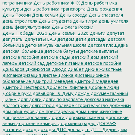
пограничника
День работника ЖКХ
День работника
культуры
день работника транспорта
День рождения
День России
День семьи
День соседа
День спасателя
день строителя
День студента
день тигра
день учителя
день физкультурника
День флага России
День_Победы_2026
День_семьи_2026
деньги
депутат
депутаты
депутаты ЕАО
детдом
дети
детсады
детская
больница
детская музыкальная школа
детская площадка
детская_больница
детские батуты
детские выплаты
детские пособия
детские сады
детский дом
детский
лагерь
детский сад
детское питание
детское пособие
Джабаров
Джанхотов
дзюдо
диабет
дикие животные
диспансеризация
дистанционка
дистанционное
образование
Дмитрий Меведев
Дмитрий Медведев
Дмитрий Нестеров
Доблесть_Хингана
Добрые люди
Добрые руки
довыборы_в_Думу
дождь
документальный
фильм
долг
долги
долги по зарплате
долговая нагрузка
долгострои
долгострой
долевое строительство
должники
дом офицеров
дом престарелых
домашние животные
допфинансирование
дороги
дорожная камера
дорожные
знаки
дорожные камеры
дорожный радар
ДОСААФ
дотации
доход
доходы
ДПС
дрова
дтп
ДТП
Дудин
дым