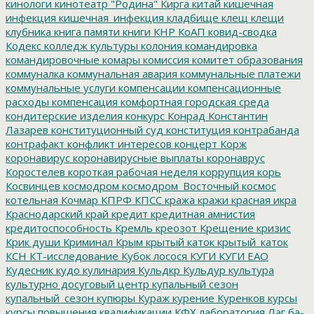
кинологи
кинотеатр "Родина"
Кирга
китай
кишечная
инфекция
кишечная_инфекция
кладбище
клещ
клещи
клубника
книга памяти
книги
КНР
КоАП
ковид-сводка
Кодекс
колледж культуры
колония
командировка
командировочные
комары
комиссия
комитет образования
коммуналка
коммунальная авария
коммунальные платежи
коммунальные услуги
компенсации
компенсационные
расходы
компенсация
комфортная городская среда
кондитерские изделия
конкурс
Конрад
Константин
Лазарев
конституционный суд
конституция
контрабанда
контрафакт
конфликт интересов
концерт
Корж
коронавирус
коронавирусные выплаты
коронаврус
Коростелев
короткая рабочая неделя
коррупция
корь
Косвинцев
космодром
космодром_Восточный
космос
котельная
Кочмар
КПРФ
КПСС
кража
кражи
красная икра
Краснодарский край
кредит
кредитная амнистия
кредитоспособность
Кремль
креозот
Крещение
кризис
Крик души
Криминал
Крым
крытый каток
крытый_каток
КСН
КТ-исследование
Кубок лосося
КУГИ
КУГИ ЕАО
Кудесник
кудо
кулинария
Кульдкр
Кульдур
культура
культурно досуговый центр
купальный сезон
купальный_сезон
купюры
Кураж
курение
Куренков
курсы
курсы повышения квалификации
КФХ
лаборатория
Лаг ба-