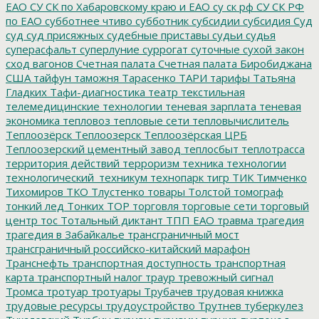
ЕАО
СУ СК по Хабаровскому краю и ЕАО
су ск рф
СУ СК РФ
по ЕАО
субботнее чтиво
субботник
субсидии
субсидия
Суд
суд
суд присяжных
судебные приставы
судьи
судья
суперасфальт
суперлуние
суррогат
суточные
сухой закон
сход вагонов
Счетная палата
Счетная палата Биробиджана
США
тайфун
таможня
Тарасенко
ТАРИ
тарифы
Татьяна
Гладких
Тафи-диагностика
театр
текстильная
телемедицинские технологии
теневая зарплата
теневая
экономика
тепловоз
тепловые сети
тепловычислитель
Теплоозёрск
Теплоозерск
Теплоозёрская ЦРБ
Теплоозерский цементный завод
теплосбыт
теплотрасса
территория действий
терроризм
техника
технологии
технологический_техникум
технопарк
тигр
ТИК
Тимченко
Тихомиров
ТКО
Тлустенко
товары
Толстой
томограф
тонкий лед
Тонких
ТОР
торговля
торговые сети
торговый
центр
тос
Тотальный диктант
ТПП ЕАО
травма
трагедия
трагедия в Забайкалье
трансграничный мост
трансграничный российско-китайский марафон
Транснефть
транспортная доступность
транспортная
карта
транспортный налог
траур
тревожный сигнал
Тромса
тротуар
тротуары
Трубачев
трудовая книжка
трудовые ресурсы
трудоустройство
Трутнев
туберкулез