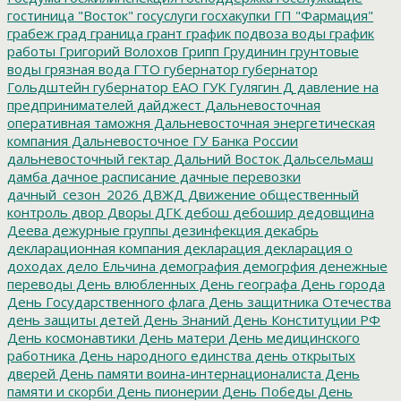
гостиница "Восток"
госуслуги
госхакупки
ГП "Фармация"
грабеж
град
граница
грант
график подвоза воды
график
работы
Григорий Волохов
Грипп
Грудинин
грунтовые
воды
грязная вода
ГТО
губернатор
губернатор
Гольдштейн
губернатор ЕАО
ГУК
Гулягин
Д
давление на
предпринимателей
дайджест
Дальневосточная
оперативная таможня
Дальневосточная энергетическая
компания
Дальневосточное ГУ Банка России
дальневосточный гектар
Дальний Восток
Дальсельмаш
дамба
дачное расписание
дачные перевозки
дачный_сезон_2026
ДВЖД
Движение общественный
контроль
двор
Дворы
ДГК
дебош
дебошир
дедовщина
Деева
дежурные группы
дезинфекция
декабрь
декларационная компания
декларация
декларация о
доходах
дело Ельчина
демография
демогрфия
денежные
переводы
День влюбленных
День географа
День города
День Государственного флага
День защитника Отечества
день защиты детей
День Знаний
День Конституции РФ
День космонавтики
День матери
День медицинского
работника
День народного единства
день открытых
дверей
День памяти воина-интернационалиста
День
памяти и скорби
День пионерии
День Победы
День