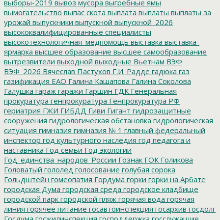
выборы-2019
вывоз мусора
выгребные ямы
вымогательство
выпас скота
выплата
выплаты
выплаты за
урожай
выпускники
выпускной
выпускной_2026
высококвалифицированные специалисты
высокотехнологичная_медпомощь
выставка
выставка-
ярмарка
высшее образование
высшее самообразование
вытрезвители
выходной
выходные
Вьетнам
ВЭФ
ВЭФ_2026
Вячеслав Пастухов
Г.И. Радде
гадюка
газ
газификация ЕАО
Галина Кашапова
Галина Соколова
Галушка
гараж
гаражи
Гаршин
ГДК
Генеральная
прокуратура
генпрокуратура
Генпрокуратура РФ
гериатрия
ГЖИ
ГИБДД
Гиви
Гигант
гидрозащитные
сооружения
гидрологическая обстановка
гидрологическая
ситуация
гимназия
гимназия № 1
главный федеральный
инспектор
год культурного наследия
год педагога и
наставника
Год семьи
Год экологии
Год_единства_народов_России
Гознак
ГОК
Голикова
Головатый
гололед
голосование
голубая сорока
Гольдштейн
гомеопатия
Гордума
горки
горки на Арбате
городская Дума
городская среда
городское кладбище
городской парк
городской пляж
горячая вода
горячая
линия
горячее питание
госавтоинспекция
госархив
госдолг
Госдума
госжилинспекция
господдержка
госслужащие