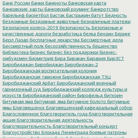
Банк России
банки
банкноты
банковская карта
банковские_карты
банковский роуминг
банкротство
барельеф
баскетбол
Бастак
Бастрыкин
батут
Бедность
бездомные
бездомные животные
безналичные платежи
Безопасное колесо-2019
безопасность
Безопасные и
качественные дороги
безработица
белка
бензин
Беринг
Берл Лазар
бесплатные лекарства
Бессмертные дела
Бессмертный полк
бесхозяйственность
бешенство
библиотека
бизнес
бизнес без поддержки
бизнес-
омбудсмен
биометрия
Бира
Биракан
Бирария
БирЗСТ
Биробидажан
Биробиджан
Биробиджан-2
Биробиджанская воспитательная колония
Биробиджанская таможня
Биробиджанская ТЭЦ
Биробиджанский Арбат
Биробиджанский военный
гарнизонный суд
Биробиджанский колледж культуры и
искусств
Биробиджанский район
Бирофельд
биткоин
битумная яма
битумная_яма
битумное болото
битумные
ямы
Благовещенск
Благовещенский кафедральный собор
Благословенное
благотворитель года
благотворительная
акция
благотворительная деятельность
благотворительность
благотворительный концерт
благоустройство
Блокада Ленинграда
боевые патроны