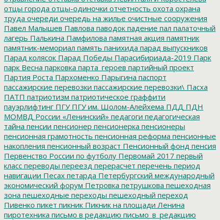
отцы города
отцы-одиночки
отчетность
охота
охрана
труда
очереди
очередь на жилье
очистные сооружения
Павел Малышев
Павлова
паводок
падение
пал
палаточный
лагерь
Палькина
Памфилова
памятная акция
памятник
памятник-мемориал
память
панихида
парад выпускников
Парад колясок
Парад Победы
Парасибириада-2019
Парк
парк Весна
парковка
парта_героев
партийный проект
Партия Роста
Пархоменко
Парыгина
паспорт
пассажирские перевозки
пассажирские перевозки\
Пасха
ПАТП
патриотизм
патриотическое граффити
пауэрлифтинг
ПГУ
ПГУ им. Шолом-Алейхема
ПДД
ПДН
МОМВД России «Ленинский»
педагоги
педагогическая
тайна
пенсии
пенсионер
пенсионерка
пенсионеры
пенсионная грамотность
пенсионная реформа
пенсионные
накопления
пенсионный возраст
Пенсионный фонд
пенсия
Первенство России по футболу
Первомай 2017
первый
класс
переводы
переезд
перерасчет
перечень
период
навигации
Песах
петарда
Петербургский международный
экономический форум
Петровка
петрушкова
пешеходная
зона
пешеходные переходы
пешеходный переход
Пивенко
пикет
пикник
Пикник на площади Ленина
пиротехника
письмо в редакцию
письмо_в_редакцию