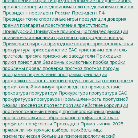
превышение скорости
предостережение
предпенсионер
предпенсионеры
предприниматели
предпринимательство
Президент
президент России
Президент РФ
Президентские спортивные игры
презумпция доверия
премия
препараты
преступление
преступность
Приамурский
Приамурье
приборы фотовидеофиксации
прививочная кампания
приговор
пригородные поезда
Приморье
природа
природные пожары
природоохранная
прокуратура
присоединение ЕАО
пристав-исполнитель
приставы
присяга
присяжные заседатели
Приходько
приют
приют для бездомных животных
пробка
пробки
проблемы
провал
проверка
прогноз
прогноз погоды
программа переселения
программа реновации
продолжительность жизни
продуктовые карточки
проезд
прожиточный минимум
производство
происшествие
прократура
прокуратруа
Прокуратура
прокуратура ЕАО
прокуратуура
прокураура
Промышленность
пропускной
режим
Просветов
протест
противодействие коррупции
противопожарный период
противопожарный режим
профессиональное_образование
профильный класс
профицит
профсоюзы
Проходцев
Пряма_линия_2025
прямая линия
прямые выборы
психбольница
психиатрическая больница
психоневрологический