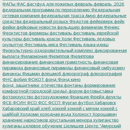
ФАПы
ФАС
фастфуд для пожилых
февраль
февраль_2026
федеральная программа по переселению
Федеральная
сетевая компания
федеральная трасса Амур
федеральные
средства
федеральный розыск
Федотов
фейерверк
фейк
фейки
фейковые новости
фельдшер
феминизм
Феникс
Феоктистов
фермеры
фестиваль
фестиваль еврейской
культуры
фестиваль красок Холи
Фестиваль ледовых
скульптур
Фестиваль мяса
Фестиваль языка идиш
Физкультурно-оздоровительный комплекс
фиксированная
выплата
Филармония
Филиппов
Филиппова
финансирование
финансовая грамотность
финансовая
пирамида
финансовые пирамиды
финансовый омбудсмен
финансы
Фишман
флешмоб
флюорограф
флюорография
ФНС
фобия
ФОКОТ
фонд
Фонд кино
фонд_защитники_отечества
фонтаны
формирование
комфортной городской среды\
форум
фотовыставка
фотоискусство
фотохудожники
Франция
Фрейд
фрукты
ФСБ
ФСИН
ФСО
ФСС
ФССП
Фургал
футбол
Хабаровск
Хабаровский край
хлеб
хоккей
хоккей с мячом
хоккей с
шайбой
Холдоми
холодная вода
Холокост
Хорошавин
хранение наркотиков
хрустальная менора
хулиганство
хулиганы
целевое обучение
Целищев
Центр "Амурский