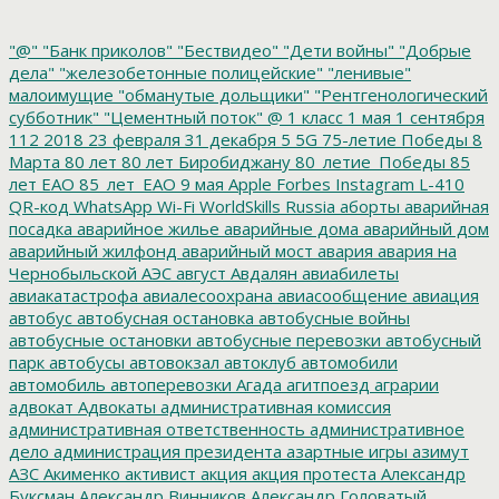
"@"
"Банк приколов"
"Бествидео"
"Дети войны"
"Добрые
дела"
"железобетонные полицейские"
"ленивые"
малоимущие
"обманутые дольщики"
"Рентгенологический
субботник"
"Цементный поток"
@
1 класс
1 мая
1 сентября
112
2018
23 февраля
31 декабря
5
5G
75-летие Победы
8
Марта
80 лет
80 лет Биробиджану
80_летие_Победы
85
лет ЕАО
85_лет_ЕАО
9 мая
Apple
Forbes
Instagram
L-410
QR-код
WhatsApp
Wi-Fi
WorldSkills Russia
аборты
аварийная
посадка
аварийное жилье
аварийные дома
аварийный дом
аварийный жилфонд
аварийный мост
авария
авария на
Чернобыльской АЭС
август
Авдалян
авиабилеты
авиакатастрофа
авиалесоохрана
авиасообщение
авиация
автобус
автобусная остановка
автобусные войны
автобусные остановки
автобусные перевозки
автобусный
парк
автобусы
автовокзал
автоклуб
автомобили
автомобиль
автоперевозки
Агада
агитпоезд
аграрии
адвокат
Адвокаты
административная комиссия
административная ответственность
административное
дело
администрация президента
азартные игры
азимут
АЗС
Акименко
активист
акция
акция протеста
Александр
Буксман
Александр Винников
Александр Головатый