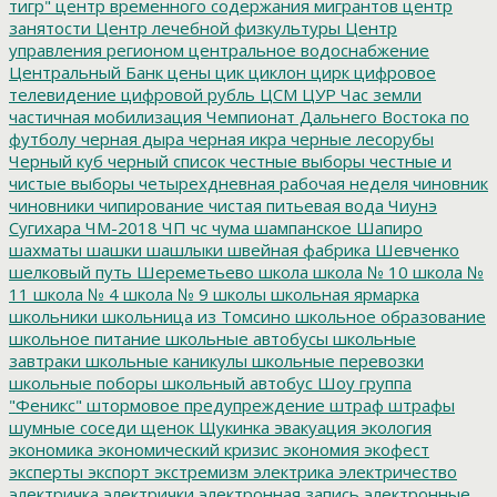
тигр"
центр временного содержания мигрантов
центр
занятости
Центр лечебной физкультуры
Центр
управления регионом
центральное водоснабжение
Центральный Банк
цены
цик
циклон
цирк
цифровое
телевидение
цифровой рубль
ЦСМ
ЦУР
Час земли
частичная мобилизация
Чемпионат Дальнего Востока по
футболу
черная дыра
черная икра
черные лесорубы
Черный куб
черный список
честные выборы
честные и
чистые выборы
четырехдневная рабочая неделя
чиновник
чиновники
чипирование
чистая питьевая вода
Чиунэ
Сугихара
ЧМ-2018
ЧП
чс
чума
шампанское
Шапиро
шахматы
шашки
шашлыки
швейная фабрика
Шевченко
шелковый путь
Шереметьево
школа
школа № 10
школа №
11
школа № 4
школа № 9
школы
школьная ярмарка
школьники
школьница из Томсино
школьное образование
школьное питание
школьные автобусы
школьные
завтраки
школьные каникулы
школьные перевозки
школьные поборы
школьный автобус
Шоу группа
"Феникс"
штормовое предупреждение
штраф
штрафы
шумные соседи
щенок
Щукинка
эвакуация
экология
экономика
экономический кризис
экономия
экофест
эксперты
экспорт
экстремизм
электрика
электричество
электричка
электрички
электронная запись
электронные