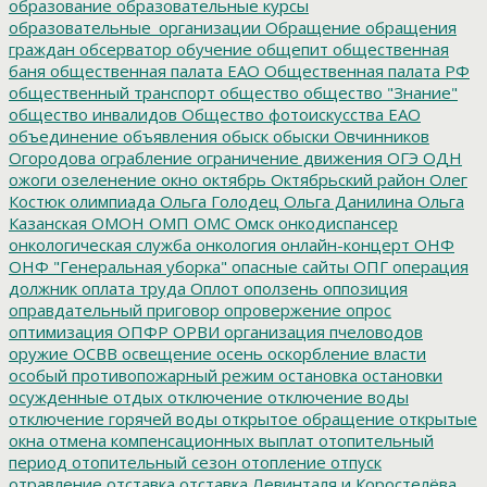
образование
образовательные курсы
образовательные_организации
Обращение
обращения
граждан
обсерватор
обучение
общепит
общественная
баня
общественная палата ЕАО
Общественная палата РФ
общественный транспорт
общество
общество "Знание"
общество инвалидов
Общество фотоискусства ЕАО
объединение
объявления
обыск
обыски
Овчинников
Огородова
ограбление
ограничение движения
ОГЭ
ОДН
ожоги
озеленение
окно
октябрь
Октябрьский район
Олег
Костюк
олимпиада
Ольга Голодец
Ольга Данилина
Ольга
Казанская
ОМОН
ОМП
ОМС
Омск
онкодиспансер
онкологическая служба
онкология
онлайн-концерт
ОНФ
ОНФ "Генеральная уборка"
опасные сайты
ОПГ
операция
должник
оплата труда
Оплот
оползень
оппозиция
оправдательный приговор
опровержение
опрос
оптимизация
ОПФР
ОРВИ
организация пчеловодов
оружие
ОСВВ
освещение
осень
оскорбление власти
особый противопожарный режим
остановка
остановки
осужденные
отдых
отключение
отключение воды
отключение горячей воды
открытое обращение
открытые
окна
отмена компенсационных выплат
отопительный
период
отопительный сезон
отопление
отпуск
отравление
отставка
отставка Левинталя и Коростелёва