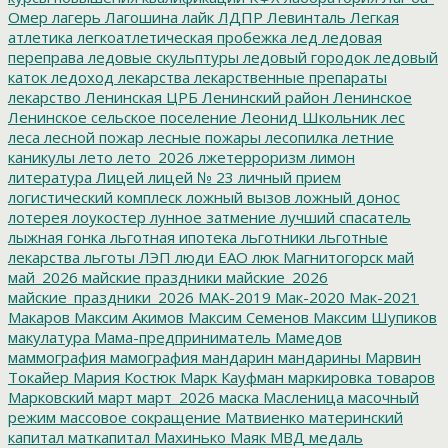
Омер
лагерь
Лагошина
лайк
ЛДПР
Левинталь
Легкая
атлетика
легкоатлетическая пробежка
лед
ледовая
переправа
ледовые скульптуры
ледовый городок
ледовый
каток
ледоход
лекарства
лекарственные препараты
лекарство
Ленинская ЦРБ
Ленинский район
Ленинское
Ленинское сельское поселение
Леонид Школьник
лес
леса
лесной пожар
лесные пожары
лесопилка
летние
каникулы
лето
лето_2026
лжетерроризм
лимон
литература
Лицей
лицей № 23
личный прием
логистический комплеск
ложный вызов
ложный донос
лотерея
лоукостер
лунное затмение
лучший спасатель
лыжная гонка
льготная ипотека
льготники
льготные
лекарства
льготы
ЛЭП
люди ЕАО
люк
Магнитогорск
май
май_2026
майские праздники
майские_2026
майские_праздники_2026
МАК-2019
Мак-2020
Мак-2021
Макаров
Максим Акимов
Максим Семенов
Максим Шупиков
макулатура
Мама-предприниматель
Мамедов
маммография
мамография
мандарин
мандарины
Марвин
Токайер
Мария Костюк
Марк Кауфман
маркировка товаров
Марковский
март
март_2026
маска
Масленица
масочный
режим
массовое сокращение
Матвиенко
материнский
капитал
маткапитал
Махинько
Маяк
МВД
медаль