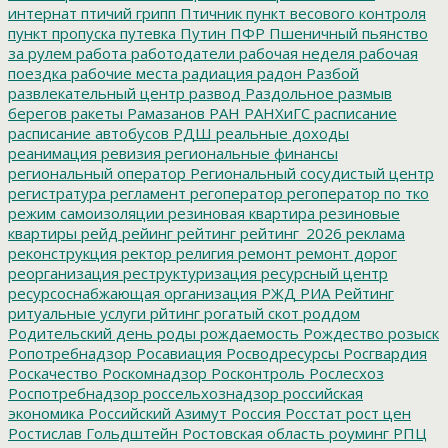
интернат
птичий грипп
Птичник
пункт весового контроля
пункт пропуска
путевка
Путин
ПФР
Пшеничный
пьянство
за рулем
работа
работодатели
рабочая неделя
рабочая
поездка
рабочие места
радиация
радон
Разбой
развлекательный центр
развод
Раздольное
размыв
берегов
ракеты
Рамазанов
РАН
РАНХиГС
расписание
расписание автобусов
РДШ
реальные доходы
реанимация
ревизия
региональные финансы
региональный оператор
Региональный сосудистый центр
регистратура
регламент
регоператор
регоператор по тко
режим самоизоляции
резиновая квартира
резиновые
квартиры
рейд
рейинг
рейтинг
рейтинг_2026
реклама
реконструкция
ректор
религия
ремонт
ремонт дорог
реорганизация
реструктуризация
ресурсный центр
ресурсоснабжающая организация
РЖД
РИА Рейтинг
ритуальные услуги
рйтинг
рогатый скот
роддом
Родительский день
роды
рождаемость
Рождество
розыск
Ропотребнадзор
Росавиация
Росводресурсы
Росгвардия
Роскачество
Роскомнадзор
Росконтроль
Рослесхоз
Роспотребнадзор
россельхознадзор
российская
экономика
Российский Азимут
Россия
Росстат
рост цен
Ростислав Гольдштейн
Ростовская область
роуминг
РПЦ