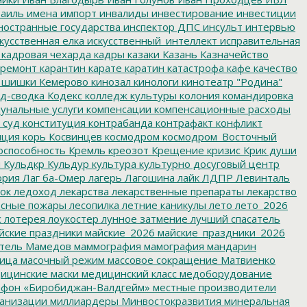
аиль
имена
импорт
инвалиды
инвестирование
инвестиции
остранные государства
инспектор ДПС
инсульт
интервью
кусственная елка
искусственный_интеллект
исправительная
кадровая чехарда
кадры
казаки
Казань
Казначейство
ремонт
карантин
карате
каратин
катастрофа
кафе
качество
 шишки
Кемерово
кинозал
кинологи
кинотеатр "Родина"
д-сводка
Кодекс
колледж культуры
колония
командировка
унальные услуги
компенсации
компенсационные расходы
 суд
конституция
контрабанда
контрафакт
конфликт
пция
корь
Косвинцев
космодром
космодром_Восточный
оспособность
Кремль
креозот
Крещение
кризис
Крик души
я
Кульдкр
Кульдур
культура
культурно досуговый центр
ория
Лаг ба-Омер
лагерь
Лагошина
лайк
ЛДПР
Левинталь
ок
ледоход
лекарства
лекарственные препараты
лекарство
сные пожары
лесопилка
летние каникулы
лето
лето_2026
с
лотерея
лоукостер
лунное затмение
лучший спасатель
йские праздники
майские_2026
майские_праздники_2026
тель
Мамедов
маммография
мамография
мандарин
ица
масочный режим
массовое сокращение
Матвиенко
ицинские маски
медицинский класс
медоборудование
фон «Биробиджан-Валдгейм»
местные производители
анизации
миллиардеры
Минвостокразвития
минеральная