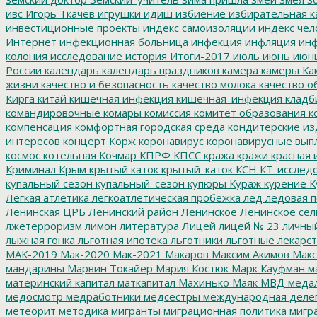
ивс
Игорь Ткачев
игрушки
идиш
избиение
избирательная к
инвестиционные проекты
индекс самоизоляции
индекс чел
Интернет
инфекционная больница
инфекция
инфляция
инф
колония
исследование
история
Итоги-2017
июль
июнь
июн
России
календарь
календарь праздников
камера
камеры
Ка
жизни
качество и безопасность
качество молока
качество о
Кирга
китай
кишечная инфекция
кишечная_инфекция
кладб
командировочные
комары
комиссия
комитет образования
к
компенсация
комфортная городская среда
кондитерские из
интересов
концерт
Корж
коронавирус
коронавирусные вып
космос
котельная
Кочмар
КПРФ
КПСС
кража
кражи
красная 
Криминал
Крым
крытый каток
крытый_каток
КСН
КТ-исслед
купальный сезон
купальный_сезон
купюры
Кураж
курение
К
Легкая атлетика
легкоатлетическая пробежка
лед
ледовая п
Ленинская ЦРБ
Ленинский район
Ленинское
Ленинское сел
лжетерроризм
лимон
литература
Лицей
лицей № 23
личны
лыжная гонка
льготная ипотека
льготники
льготные лекарст
МАК-2019
Мак-2020
Мак-2021
Макаров
Максим Акимов
Макс
мандарины
Марвин Токайер
Мария Костюк
Марк Кауфман
ма
материнский капитал
маткапитал
Махинько
Маяк
МВД
меда
медосмотр
медработники
медсестры
международная деле
метеорит
методика
мигранты
миграционная политика
мигра