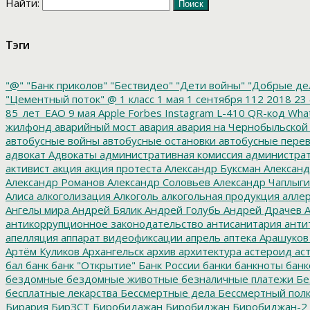
Найти:
Тэги
"@"
"Банк приколов"
"Бествидео"
"Дети войны"
"Добрые де
"Цементный поток"
@
1 класс
1 мая
1 сентября
112
2018
23 
85_лет_ЕАО
9 мая
Apple
Forbes
Instagram
L-410
QR-код
Wha
жилфонд
аварийный мост
авария
авария на Чернобыльской
автобусные войны
автобусные остановки
автобусные перев
адвокат
Адвокаты
административная комиссия
администрат
активист
акция
акция протеста
Александр Буксман
Александ
Александр Романов
Александр Соловьев
Александр Чаплыг
Алиса
алкоголизация
Алкоголь
алкогольная продукция
аллер
Ангелы мира
Андрей Бялик
Андрей Голубь
Андрей Драчев
А
антикоррупционное законодательство
антисанитария
анти
апелляция
аппарат видеофиксации
апрель
аптека
Арашуков
Артём Куликов
Архангельск
архив
архитектура
астероид
ас
бал
банк
банк "Открытие"
Банк России
банки
банкноты
банк
бездомные
бездомные животные
безналичные платежи
Бе
бесплатные лекарства
Бессмертные дела
Бессмертный пол
Бирария
БирЗСТ
Биробидажан
Биробиджан
Биробиджан-2