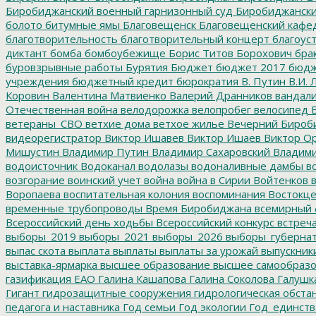
Биробиджанский военный гарнизонный суд
Биробиджанский
болото
битумные ямы
Благовещенск
Благовещенский кафе
благотворительность
благотворительный концерт
благоус
диктант
бомба
бомбоубежище
Борис Титов
Борохович
бра
буровзрывные работы
Бурятия
Бюджет
бюджет 2017
бюдж
учреждения
бюджетный кредит
бюрократия
В. Путин
В.И. 
Коровин
Валентина Матвиенко
Валерий Дранников
вандал
Отечественная война
велодорожка
велопробег
велосипед
В
ветераны_СВО
ветхие дома
ветхое жилье
Вечерний Бироб
видеорегистратор
Виктор Ишавев
Виктор Ишаев
Виктор О
Мишустин
Владимир Путин
Владимир Сахаровский
Владими
водоисточник
Водоканал
водолазы
водоналивные дамбы
во
возгорание
воинский учет
война
война в Сирии
Войтенков
в
Воропаева
воспитательная колония
воспоминания
Востокц
временные трубопроводы
Время Биробиджана
всемирный 
Всероссийский день ходьбы
Всероссийский конкурс
встреч
выборы_2019
выборы_2021
выборы_2026
выборы_губерна
выпас скота
выплата
выплаты
выплаты за урожай
выпускник
выставка-ярмарка
высшее образование
высшее самообразо
газификация ЕАО
Галина Кашапова
Галина Соколова
Галушк
Гигант
гидрозащитные сооружения
гидрологическая обста
педагога и наставника
Год семьи
Год экологии
Год_единств