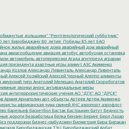
обманутые дольщики"
"Рентгенологический субботник"
0 лет Биробиджану
80_летие_Победы
85 лет ЕАО
йное жилье
аварийные дома
аварийный дом
аварийный
ана
авиасообщение
авиация
автобус
автобусная остановка
били
автомобиль
автоперевозки
Агада
агитпоезд
аграрии
ция президента
азартные игры
азимут
АЗС
Акименко
сандр Козлов
Александр Левинталь
Александр Ливенталь
ный
Алексей Хозяйский
Алексей Черный
Алеппо
алименты
з
амурский тигр
Анатолий Мелешко
Анатолий Скоробогатов
нимные звонки
анонс
антивандальные меры
ссия
антитеррористические учения
АО "ДГК"
АО "ДРСК"
ов
Армия
Арнаполин
арт-объекты
Артеев
Артём Акименко
еристы
африканская чума свиней
АЧС
аэропорт
аэрофлот
тво
барельеф
баскетбол
Бастак
Бастрыкин
батут
Бедность
нные дороги
безработица
белка
бензин
Беринг
Берл Лазар
без поддержки
бизнес-омбудсмен
биометрия
Бира
Биракан
аможня
Биробиджанская ТЭЦ
Биробиджанский Арбат