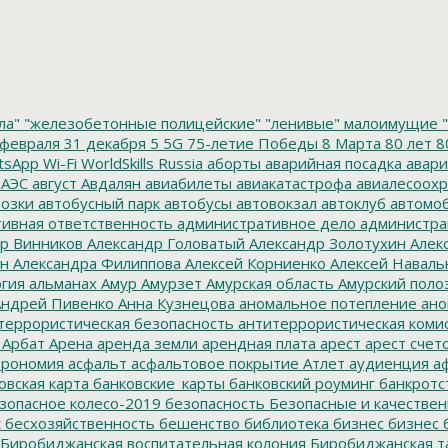
ла"
"железобетонные полицейские"
"ленивые" малоимущие
"
февраля
31 декабря
5
5G
75-летие Победы
8 Марта
80 лет
8
tsApp
Wi-Fi
WorldSkills Russia
аборты
аварийная посадка
авари
 АЭС
август
Авдалян
авиабилеты
авиакатастрофа
авиалесоохр
озки
автобусный парк
автобусы
автовокзал
автоклуб
автомо
ивная ответственность
административное дело
администра
р Винников
Александр Головатый
Александр Золотухин
Алек
ин
Александра Филиппова
Алексей Корниенко
Алексей Наваль
гия
альманах
Амур
Амурзет
Амурская область
Амурский поло
ндрей Пивенко
Анна Кузнецова
аномальное потепление
ано
террористическая безопасность
антитеррористическая коми
Арбат
Арена
аренда земли
арендная плата
арест
арест счет
трономия
асфальт
асфальтовое покрытие
Атлет
аудиенция
аф
овская карта
банковские_карты
банковский роуминг
банкротс
зопасное колесо-2019
безопасность
Безопасные и качестве
к
бесхозяйственность
бешенство
библиотека
бизнес
бизнес 
Биробиджанская воспитательная колония
Биробиджанская т