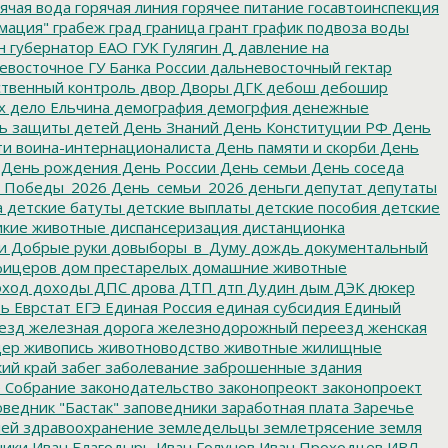
ячая вода
горячая линия
горячее питание
госавтоинспекция
мация"
грабеж
град
граница
грант
график подвоза воды
н
губернатор ЕАО
ГУК
Гулягин
Д
давление на
восточное ГУ Банка России
дальневосточный гектар
твенный контроль
двор
Дворы
ДГК
дебош
дебошир
х
дело Ельчина
демография
демогрфия
денежные
ь защиты детей
День Знаний
День Конституции РФ
День
и воина-интернационалиста
День памяти и скорби
День
День рождения
День России
День семьи
День соседа
_Победы_2026
День_семьи_2026
деньги
депутат
депутаты
а
детские батуты
детские выплаты
детские пособия
детские
кие животные
диспансеризация
дистанционка
и
Добрые руки
довыборы_в_Думу
дождь
документальный
фицеров
дом престарелых
домашние животные
ход
доходы
ДПС
дрова
ДТП
дтп
Дудин
дым
ДЭК
дюкер
ть
Еврстат
ЕГЭ
Единая Россия
единая субсидия
Единый
езд
железная дорога
железнодорожный переезд
женская
дер
живопись
животноводство
животные
жилищные
ий край
забег
заболевание
заброшенные здания
 Собрание
законодательство
законопреокт
законопроект
ведник "Бастак"
заповедники
заработная плата
Заречье
лей
здравоохранение
земледельцы
землетрясение
земля
ники
Иван Благодырь
Иван Голунов
Иван Проходцев
ИВЛ