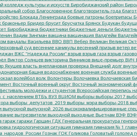
 колледж культуры и искусств
Биробиджанский район
Биро
дральный собор
Благословенное
благотворитель года
благот
тройство
Блокада Ленинграда
боевые патроны
боеприпасы
Б
к
браконьер
Бридер
брусит
брусчатка
Брянск
Будукан
будущи
ет Биробиджана
бюджетники
бюджетные деньги
бюджетны
Ленин
Вадим Зингман
вакцина
вакцинация
Валдгейм
Валдгей
изм
вандалы
Васильева
ВВО
ВВП
Вебер
Великан
Великая Окт
ерховный суд
весенние каникулы
весенний призыв
ветер
ве
иджан
ВЖС "Надежда России"
взрыв
взрыв газа
взрыв газово
рёл
Виктор Солнцев
викторина
Винников
вице-премьер
ВИЧ
р Якушев
власть
внеплановая проверка
Внешний долг
внутр
донапорная башня
водоснабжение
военная служба
военные
окзал
волейбол
волк
Волонтеры
Волочаевка
Волочаевская б
емент
Восточный военный округ
Восточный экономический ф
фестиваль молодежи и студентов
Всероссийская перепись н
а_с_населением
ВТБъ
ВУЗ
ВЦИОМ
выборы
выборы 2017
выбо
тора
выборы_депутатов_2019
выборы_мэра
выборы-2018
вы
и
выпускной
выпускной_2026
высококвалифицированные спе
вание
вытрезвители
выходной
выходные
Вьетнам
ВЭФ
ВЭФ
а
гараж
гаражи
Гаршин
ГДК
Генеральная прокуратура
генпро
новка
гидрологическая ситуация
гимназия
гимназия № 1
глав
а_народов_России
Гознак
ГОК
Голикова
Головатый
гололед
г