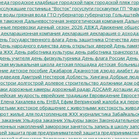
реда
городское кладбище
городской парк
городской пляж
гор
осслужащие
гостиница "Восток"
госуслуги
госхакупки
ГП "Фар
е воды
грязная вода
ГТО
губернатор
губернатор Гольдштей
я таможня
Дальневосточная энергетическая компания
Дальне
чные перевозки
дачный_сезон_2026
ДВЖД
Движение общес
декларационная компания
декларация
декларация о дохода
нь Государственного флага
День защитника Отечества
ден
ень народного единства
день открытых дверей
День памят
а ЖКХ
День работника культуры
день работника транспорта
день учителя
день физкультурника
День флага России
День
ская музыкальная школа
детская площадка
детская_больниц
ание
детское пособие
Джабаров
Джанхотов
дзюдо
диабет
ди
едведев
Дмитрий Нестеров
Доблесть_Хингана
Добрые люд
острои
долгострой
долевое строительство
должники
дом о
аки
дорожные камеры
дорожный радар
ДОСААФ
дотации
до
ейская_мудрость
еврейские традиции
Евровидение
Евросе
Елена Хахалева
ель
ЕНВД
Ефим Вепринский
жалоба
жд пере
детьми
жестокое обращение с животными
жестокость
живо
ирот
жильё для подтопленцев
ЖКХ
журналистика
Забайкальск
м
заказник Ульдура
заказник Ульдуры
закон
Законодательное
ионных накоплений
заморозки
занятость
запись в школу
запо
дей
защита прав предпринимателей
защита предпринимате
лотой губернатор
Золотухин
золотые медалисты
зоозащит