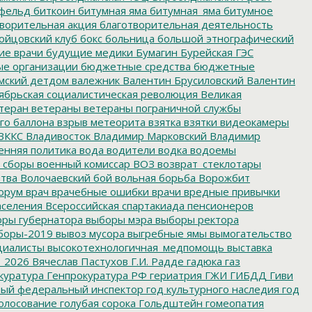
фельд
биткоин
битумная яма
битумная_яма
битумное
ворительная акция
благотворительная деятельность
ойцовский клуб
бокс
больница
большой этнографический
е врачи
будущие медики
Бумагин
Бурейская ГЭС
е организации
бюджетные средства
бюджетные
мский детдом
валежник
Валентин Брусиловский
Валентин
ябрьская социалистическая революция
Великая
теран
ветераны
ветераны пограничной службы
го баллона
взрыв метеорита
взятка
взятки
видеокамеры
ВККС
Владивосток
Владимир Марковский
Владимир
енняя политика
вода
водители
водка
водоемы
 сборы
военный комиссар
ВОЗ
возврат_стеклотары
итва
Волочаевский бой
вольная борьба
Ворожбит
орум
врач
врачебные ошибки
врачи
вредные привычки
аселения
Всероссийская спартакиада пенсионеров
ры губернатора
выборы мэра
выборы ректора
боры-2019
вывоз мусора
выгребные ямы
вымогательство
циалисты
высокотехнологичная_медпомощь
выставка
_2026
Вячеслав Пастухов
Г.И. Радде
гадюка
газ
куратура
Генпрокуратура РФ
гериатрия
ГЖИ
ГИБДД
Гиви
ный федеральный инспектор
год культурного наследия
год
олосование
голубая сорока
Гольдштейн
гомеопатия