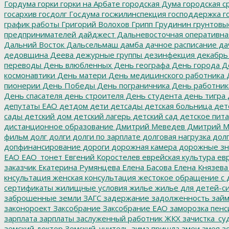
Гордума
горки
горки на Арбате
городская Дума
городская с
госархив
госдолг
Госдума
госжилинспекция
господдержка
г
график работы
Григорий Волохов
Грипп
Грудинин
грунтовы
предпринимателей
дайджест
Дальневосточная оперативна
Дальний Восток
Дальсельмаш
дамба
дачное расписание
да
дедовщина
Деева
дежурные группы
дезинфекция
декабрь
переводы
День влюбленных
День географа
День города
Де
космонавтики
День матери
День медицинского работника
Д
пионерии
День Победы
День пограничника
День работник
День спасателя
день строителя
День студента
день тигра
депутаты ЕАО
детдом
дети
детсады
детская больница
дет
сады
детский дом
детский лагерь
детский сад
детское пит
дистанционное образование
Дмитрий Меведев
Дмитрий М
фильм
долг
долги
долги по зарплате
долговая нагрузка
долг
допфинансирование
дороги
дорожная камера
дорожные зн
ЕАО
ЕАО_тонет
Евгений Коростелев
еврейская культура
евр
заказчик
Екатерина Румянцева
Елена Басова
Елена Князева
кнсультация
женская консультация
жестокое обращение с 
сертификаты
жилищные условия
жилье
жилье для детей-с
заброшенные земли
ЗАГС
задержание
задолженность
зай
законороект
Заксобрание
Заксобрание ЕАО
заморозка пенс
зарплата
зарплаты
заслуженный работник ЖКХ
зачистка_су
земский доктор
Земский_учитель
зима пришла
змеи
змея
зо