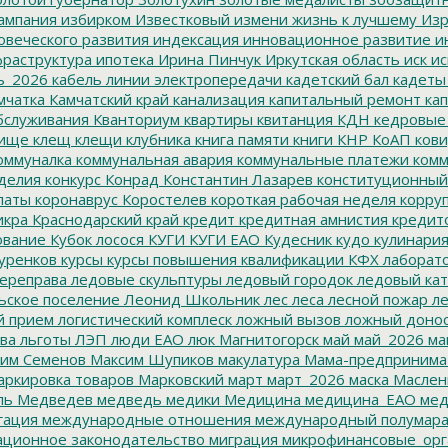
ампания
избирком
Известковый
измени жизнь к лучшему
Изр
овеческого развития
индексация
инновационное развитие
ин
раструктура
ипотека
Ирина Пинчук
Иркутская область
иск
ис
ь_2026
кабель линии электропередачи
кадетский бал
кадеты
мчатка
Камчатский край
канализация
капитальный ремонт
кап
бслуживания
Кванториум
квартиры
квитанция
КДН
кедровые
ище
клещ
клещи
клубника
книга памяти
книги
КНР
КоАП
кови
оммуналка
коммунальная авария
коммунальные платежи
комм
делия
конкурс
Конрад
Константин Лазарев
конституционный
латы
коронаврус
Коростелев
короткая рабочая неделя
корру
икра
Краснодарский край
кредит
кредитная амнистия
кредит
ование
Кубок лосося
КУГИ
КУГИ ЕАО
Кудесник
кудо
кулинари
уренков
курсы
курсы повышения квалификации
КФХ
лаборат
ереправа
ледовые скульптуры
ледовый городок
ледовый кат
ьское поселение
Леонид Школьник
лес
леса
лесной пожар
ле
й прием
логистический комплеск
ложный вызов
ложный доно
ва
льготы
ЛЭП
люди ЕАО
люк
Магнитогорск
май
май_2026
ма
им Семенов
Максим Шупиков
макулатура
Мама-предпринима
ркировка товаров
Марковский
март
март_2026
маска
Маслен
ль
Медведев
медведь
медики
Медицина
медицина_ЕАО
мед
гация
международные отношения
международный полумара
ционное законодательство
миграция
микрофинансовые_орг