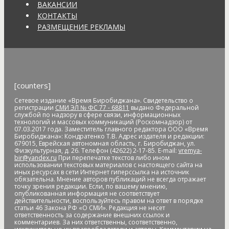
антитеррористические учения
АО "ДГК"
АО "ДРСК"
ВАКАНСИИ
апелляция
аппарат видеофиксации
апрель
аптека
КОНТАКТЫ
Арашуков
Арбат
Арена
аренда земли
арендная плата
РАЗМЕЩЕНИЕ РЕКЛАМЫ
арест
арест счетов
Армия
Арнаполин
арт-объекты
Артеев
Артём Акименко
Артём Куликов
Архангельск
архив
архитектура
астероид
астрономия
асфальт
асфальтовое
покрытие
Атлет
аудиенция
аферисты
африканская чума
свиней
АЧС
аэропорт
аэрофлот
бал
банк
банк "Открытие"
[counters]
Банк России
банки
банкноты
банковская карта
Сетевое издание «Время Биробиджана». Свидетельство о
банковские_карты
банковский роуминг
банкротство
регистрации
СМИ ЭЛ № ФС 77 - 68811
выдано Федеральной
барельеф
баскетбол
Бастак
Бастрыкин
батут
Бедность
службой по надзору в сфере связи, информационных
технологий и массовых коммуникаций (Роскомнадзор) от
бездомные
бездомные животные
безналичные платежи
07.03.2017 года. Заместитель главного редактора ООО «Время
Безопасное колесо-2019
безопасность
Безопасные и
Биробиджана»: Кондратенко Т.В. Адрес издателя и редакции:
679015, Еврейская автономная область, г. Биробиджан, ул.
качественные дороги
безработица
белка
бензин
Беринг
Физкультурная, д. 26. Телефон (42622) 2-17-85. E-mail:
vremya-
bir@yandex.ru
При перепечатке текстов либо ином
Берл Лазар
бесплатные лекарства
Бессмертные дела
использовании текстовых материалов с настоящего сайта на
Бессмертный полк
бесхозяйственность
бешенство
иных ресурсах в сети Интернет гиперссылка на источник
обязательна. Мнение авторов публикаций не всегда отражает
библиотека
бизнес
бизнес без поддержки
бизнес-
точку зрения редакции. Если, по вашему мнению,
омбудсмен
биометрия
Бира
Биракан
Бирария
БирЗСТ
опубликованная информация не соответствует
действительности, воспользуйтесь правом на ответ в порядке
Биробидажан
Биробиджан
Биробиджан-2
статьи 46 Закона РФ «О СМИ». Редакция не несет
Биробиджанская воспитательная колония
ответственность за содержание внешних ссылок и
комментариев. За них ответственны, соответственно,
Биробиджанская таможня
Биробиджанская ТЭЦ