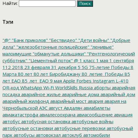
Найти:
Тэги
"@"
"Банк приколов"
"Бествидео"
"Дети войны"
"Добрые
дела"
"железобетонные полицейские"
"ленивые"
малоимущие
"обманутые дольщики"
"Рентгенологический
субботник"
"Цементный поток"
@
1 класс
1 мая
1 сентября
112
2018
23 февраля
31 декабря
5
5G
75-летие Победы
8
Марта
80 лет
80 лет Биробиджану
80_летие_Победы
85
лет ЕАО
85_лет_ЕАО
9 мая
Apple
Forbes
Instagram
L-410
QR-код
WhatsApp
Wi-Fi
WorldSkills Russia
аборты
аварийная
посадка
аварийное жилье
аварийные дома
аварийный дом
аварийный жилфонд
аварийный мост
авария
авария на
Чернобыльской АЭС
август
Авдалян
авиабилеты
авиакатастрофа
авиалесоохрана
авиасообщение
авиация
автобус
автобусная остановка
автобусные войны
автобусные остановки
автобусные перевозки
автобусный
парк
автобусы
автовокзал
автоклуб
автомобили