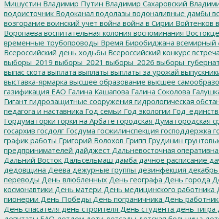
Мишустин
Владимир Путин
Владимир Сахаровский
Владими
водоисточник
Водоканал
водолазы
водоналивные дамбы
во
возгорание
воинский учет
война
война в Сирии
Войтенков
в
Воропаева
воспитательная колония
воспоминания
Востокц
временные трубопроводы
Время Биробиджана
всемирный 
Всероссийский день ходьбы
Всероссийский конкурс
встреч
выборы_2019
выборы_2021
выборы_2026
выборы_губерна
выпас скота
выплата
выплаты
выплаты за урожай
выпускник
выставка-ярмарка
высшее образование
высшее самообразо
газификация ЕАО
Галина Кашапова
Галина Соколова
Галушк
Гигант
гидрозащитные сооружения
гидрологическая обста
педагога и наставника
Год семьи
Год экологии
Год_единств
Гордума
горки
горки на Арбате
городская Дума
городская с
госархив
госдолг
Госдума
госжилинспекция
господдержка
г
график работы
Григорий Волохов
Грипп
Грудинин
грунтовы
предпринимателей
дайджест
Дальневосточная оперативна
Дальний Восток
Дальсельмаш
дамба
дачное расписание
да
дедовщина
Деева
дежурные группы
дезинфекция
декабрь
переводы
День влюбленных
День географа
День города
Де
космонавтики
День матери
День медицинского работника
Д
пионерии
День Победы
День пограничника
День работник
День спасателя
день строителя
День студента
день тигра
депутаты ЕАО
детдом
дети
детсады
детская больница
дет