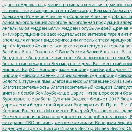
адвокат
Адвокаты
административная комиссия
администрат
активист
акция
акция протеста
Александр Буксман
Александ
Александр Романов
Александр Соловьев
Александр Чаплыг
Алиса
алкоголизация
Алкоголь
алкогольная продукция
аллер
Ангелы мира
Андрей Бялик
Андрей Голубь
Андрей Драчев
А
антикоррупционное законодательство
антисанитария
анти
апелляция
аппарат видеофиксации
апрель
аптека
Арашуков
Артём Куликов
Архангельск
архив
архитектура
астероид
ас
бал
банк
банк "Открытие"
Банк России
банки
банкноты
банк
бездомные
бездомные животные
безналичные платежи
Бе
бесплатные лекарства
Бессмертные дела
Бессмертный пол
Бирария
БирЗСТ
Биробидажан
Биробиджан
Биробиджан-2
Биробиджанский военный гарнизонный суд
Биробиджанский
болото
битумные ямы
Благовещенск
Благовещенский кафе
благотворительность
благотворительный концерт
благоус
диктант
бомба
бомбоубежище
Борис Титов
Борохович
бра
буровзрывные работы
Бурятия
Бюджет
бюджет 2017
бюдж
учреждения
бюджетный кредит
бюрократия
В. Путин
В.И. 
Коровин
Валентина Матвиенко
Валерий Дранников
вандал
Отечественная война
велодорожка
велопробег
велосипед
В
ветераны_СВО
ветхие дома
ветхое жилье
Вечерний Бироб
видеорегистратор
Виктор Ишавев
Виктор Ишаев
Виктор О