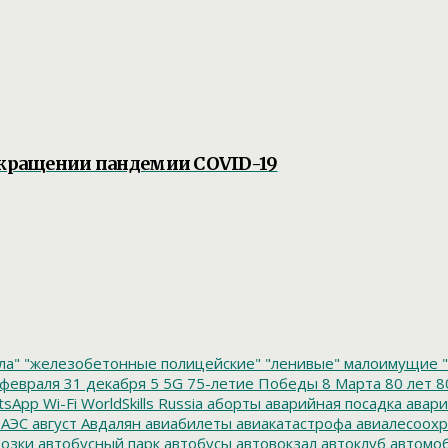
рекращении пандемии COVID-19
ла"
"железобетонные полицейские"
"ленивые" малоимущие
"
февраля
31 декабря
5
5G
75-летие Победы
8 Марта
80 лет
8
tsApp
Wi-Fi
WorldSkills Russia
аборты
аварийная посадка
авари
 АЭС
август
Авдалян
авиабилеты
авиакатастрофа
авиалесоохр
озки
автобусный парк
автобусы
автовокзал
автоклуб
автомо