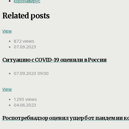
коронавирус
Related posts
View
872 views
07.09.2023
Ситуацию с COVID-19 оценили в России
07.09.2023 09:00
View
1293 views
04.06.2023
Роспотребнадзор оценил ущерб от пандемии к