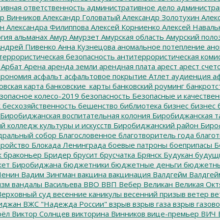
ивная ответственность
административное дело
администра
р Винников
Александр Головатый
Александр Золотухин
Алек
ин
Александра Филиппова
Алексей Корниенко
Алексей Наваль
гия
альманах
Амур
Амурзет
Амурская область
Амурский поло
ндрей Пивенко
Анна Кузнецова
аномальное потепление
ано
террористическая безопасность
антитеррористическая коми
Арбат
Арена
аренда земли
арендная плата
арест
арест счет
трономия
асфальт
асфальтовое покрытие
Атлет
аудиенция
аф
овская карта
банковские_карты
банковский роуминг
банкротс
зопасное колесо-2019
безопасность
Безопасные и качестве
к
бесхозяйственность
бешенство
библиотека
бизнес
бизнес 
Биробиджанская воспитательная колония
Биробиджанская т
 колледж культуры и искусств
Биробиджанский район
Биро
дральный собор
Благословенное
благотворитель года
благот
тройство
Блокада Ленинграда
боевые патроны
боеприпасы
Б
к
браконьер
Бридер
брусит
брусчатка
Брянск
Будукан
будущи
ет Биробиджана
бюджетники
бюджетные деньги
бюджетны
Ленин
Вадим Зингман
вакцина
вакцинация
Валдгейм
Валдгей
изм
вандалы
Васильева
ВВО
ВВП
Вебер
Великан
Великая Окт
ерховный суд
весенние каникулы
весенний призыв
ветер
ве
иджан
ВЖС "Надежда России"
взрыв
взрыв газа
взрыв газово
рёл
Виктор Солнцев
викторина
Винников
вице-премьер
ВИЧ