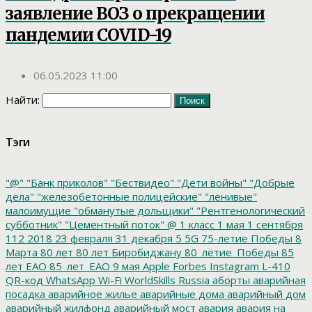
заявление ВОЗ о прекращении
пандемии COVID-19
06.05.2023 11:00
Найти:
Тэги
"@"
"Банк приколов"
"Бествидео"
"Дети войны"
"Добрые
дела"
"железобетонные полицейские"
"ленивые"
малоимущие
"обманутые дольщики"
"Рентгенологический
субботник"
"Цементный поток"
@
1 класс
1 мая
1 сентября
112
2018
23 февраля
31 декабря
5
5G
75-летие Победы
8
Марта
80 лет
80 лет Биробиджану
80_летие_Победы
85
лет ЕАО
85_лет_ЕАО
9 мая
Apple
Forbes
Instagram
L-410
QR-код
WhatsApp
Wi-Fi
WorldSkills Russia
аборты
аварийная
посадка
аварийное жилье
аварийные дома
аварийный дом
аварийный жилфонд
аварийный мост
авария
авария на