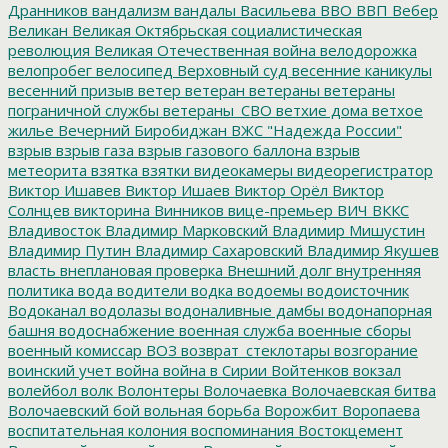
Дранников
вандализм
вандалы
Васильева
ВВО
ВВП
Вебер
Великан
Великая Октябрьская социалистическая
революция
Великая Отечественная война
велодорожка
велопробег
велосипед
Верховный суд
весенние каникулы
весенний призыв
ветер
ветеран
ветераны
ветераны
пограничной службы
ветераны_СВО
ветхие дома
ветхое
жилье
Вечерний Биробиджан
ВЖС "Надежда России"
взрыв
взрыв газа
взрыв газового баллона
взрыв
метеорита
взятка
взятки
видеокамеры
видеорегистратор
Виктор Ишавев
Виктор Ишаев
Виктор Орёл
Виктор
Солнцев
викторина
Винников
вице-премьер
ВИЧ
ВККС
Владивосток
Владимир Марковский
Владимир Мишустин
Владимир Путин
Владимир Сахаровский
Владимир Якушев
власть
внеплановая проверка
Внешний долг
внутренняя
политика
вода
водители
водка
водоемы
водоисточник
Водоканал
водолазы
водоналивные дамбы
водонапорная
башня
водоснабжение
военная служба
военные сборы
военный комиссар
ВОЗ
возврат_стеклотары
возгорание
воинский учет
война
война в Сирии
Войтенков
вокзал
волейбол
волк
Волонтеры
Волочаевка
Волочаевская битва
Волочаевский бой
вольная борьба
Ворожбит
Воропаева
воспитательная колония
воспоминания
Востокцемент