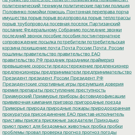
политехнический техникум
политические партии
полиция
Половинко
помойки
помощь
Понтонная переправа
порча
имущества
порыв
порыв водопровода
порыв теплотрассы
порыв трубопровода
посевная
поселок Партизанский
послание Федеральному Собранию
последние звонки
последний звонок
пособие
пособия
постинтернатное
сопровождение
посылка
потребители
потребительская
корзина
похищение
почта
Почта России
Почта_России
пошлины
правительство
правительство ЕАО
правительство РФ
праздник
праздники
праймериз
превышение скорости
предостережение
предпенсионер
предпенсионеры
предприниматели
предпринимательство
Президент
президент России
Президент РФ
Президентские спортивные игры
презумпция доверия
премия
препараты
преступление
преступность
Приамурский
Приамурье
приборы фотовидеофиксации
прививочная кампания
приговор
пригородные поезда
Приморье
природа
природные пожары
природоохранная
прокуратура
присоединение ЕАО
пристав-исполнитель
приставы
присяга
присяжные заседатели
Приходько
приют
приют для бездомных животных
пробка
пробки
проблемы
провал
проверка
прогноз
прогноз погоды