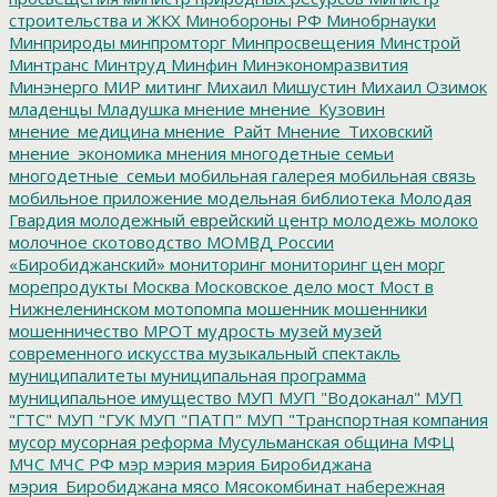
строительства и ЖКХ
Минобороны РФ
Минобрнауки
Минприроды
минпромторг
Минпросвещения
Минстрой
Минтранс
Минтруд
Минфин
Минэкономразвития
Минэнерго
МИР
митинг
Михаил Мишустин
Михаил Озимок
младенцы
Младушка
мнение
мнение_Кузовин
мнение_медицина
мнение_Райт
Мнение_Тиховский
мнение_экономика
мнения
многодетные семьи
многодетные_семьи
мобильная галерея
мобильная связь
мобильное приложение
модельная библиотека
Молодая
Гвардия
молодежный еврейский центр
молодежь
молоко
молочное скотоводство
МОМВД России
«Биробиджанский»
мониторинг
мониторинг цен
морг
морепродукты
Москва
Московское дело
мост
Мост в
Нижнеленинском
мотопомпа
мошенник
мошенники
мошенничество
МРОТ
мудрость
музей
музей
современного искусства
музыкальный спектакль
муниципалитеты
муниципальная программа
муниципальное имущество
МУП
МУП "Водоканал"
МУП
"ГТС"
МУП "ГУК
МУП "ПАТП"
МУП "Транспортная компания
мусор
мусорная реформа
Мусульманская община
МФЦ
МЧС
МЧС РФ
мэр
мэрия
мэрия Биробиджана
мэрия_Биробиджана
мясо
Мясокомбинат
набережная