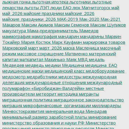
лыжная гонка
льготная ипотека
льготники
льготные
лекарства
льготы
ЛЭП
люди ЕАО
люк
Магнитогорск
май
май_2026
майские праздники
майские_2026
майские_праздники_2026
МАК-2019
Мак-2020
Мак-2021
Макаров
Максим Акимов
Максим Семенов
Максим Шупиков
макулатура
Мама-предприниматель
Мамедов
маммография
мамография
мандарин
мандарины
Марвин
Токайер
Мария Костюк
Марк Кауфман
маркировка товаров
Марковский
март
март_2026
маска
Масленица
масочный
режим
массовое сокращение
Матвиенко
материнский
капитал
маткапитал
Махинько
Маяк
МВД
медаль
Медведев
медведь
медики
Медицина
медицина_ЕАО
медицинские маски
медицинский класс
медоборудование
медосмотр
медработники
медсестры
международная
делегация
международные отношения
международный
полумарафон «Биробиджан-Валдгейм»
местные
производители
метеорит
методика
мигранты
миграционная политика
миграционное законодательство
миграция
микрофинансовые_организации
миллиардеры
Минвостокразвития
минеральная вода
Минздрав
минимальный размер заработной платы
минирование
министерство образования и науки РФ
Министерство
просвещения
министр природных ресурсов
Министр