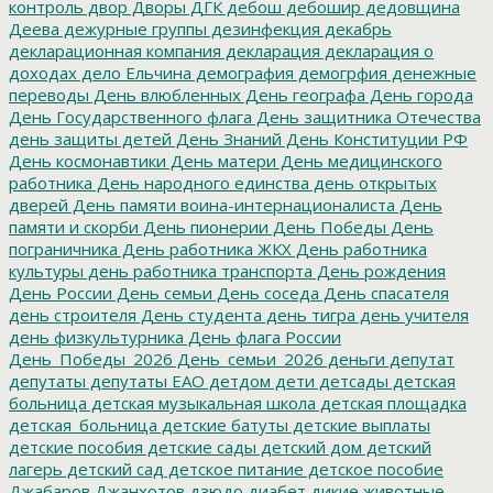
контроль
двор
Дворы
ДГК
дебош
дебошир
дедовщина
Деева
дежурные группы
дезинфекция
декабрь
декларационная компания
декларация
декларация о
доходах
дело Ельчина
демография
демогрфия
денежные
переводы
День влюбленных
День географа
День города
День Государственного флага
День защитника Отечества
день защиты детей
День Знаний
День Конституции РФ
День космонавтики
День матери
День медицинского
работника
День народного единства
день открытых
дверей
День памяти воина-интернационалиста
День
памяти и скорби
День пионерии
День Победы
День
пограничника
День работника ЖКХ
День работника
культуры
день работника транспорта
День рождения
День России
День семьи
День соседа
День спасателя
день строителя
День студента
день тигра
день учителя
день физкультурника
День флага России
День_Победы_2026
День_семьи_2026
деньги
депутат
депутаты
депутаты ЕАО
детдом
дети
детсады
детская
больница
детская музыкальная школа
детская площадка
детская_больница
детские батуты
детские выплаты
детские пособия
детские сады
детский дом
детский
лагерь
детский сад
детское питание
детское пособие
Джабаров
Джанхотов
дзюдо
диабет
дикие животные