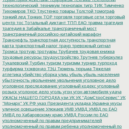
технологический_техникум
технопарк
тигр
ТИК
Тимченко
Тихомиров
ТКО
Тлустенко
товары
Толстой
томограф
тонкий лед
Тонких
ТОР
торговля
торговые сети
торговый
центр
тос
Тотальный диктант
ТПП ЕАО
травма
трагедия
трагедия в Забайкалье
трансграничный мост
трансграничный российско-китайский марафон
Транснефть
транспортная доступность
транспортная
карта
транспортный налог
траур
тревожный сигнал
Тромса
тротуар
тротуары
Трубачев
трудовая книжка
трудовые ресурсы
трудоустройство
Трутнев
туберкулез
Тукалевский
Турбин
туризм
туризмм
турнир
турпоход
турфирма
тхэквондо
ТЭЦ
Тюмень
тюрьма
Тяжелая
атлетика
убийство
уборка улиц
убыль
убыль населения
убыточность
увольнение
увольнения
уголовное дело
уголовное преследование
уголовный кодекс
уголовный
розыск
уголоное дело
уголь
угон
угон автомобиля
удача
УЖАСЫ НАШЕГО ГОРОДКА
узи
УК
УК "ДомСтроСервис"
УК
"Монарх"
УК РФ
указ Президента
укладка
Украина
укусы
уличное освещение
Улюкаев
УМВ
УМВД
УМВД по ЕАО
УМВД по Хабаровскому краю
УМВД России по ЕАО
уполномоченный по правам предпринимателей
уполномоченный по правам ребенка
уполномоченный по