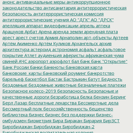
анонс
антивандальные меры
антикоррупционное
законодательство
антисанитария
антитеррористическая
безопасность
антитеррористическая комиссия
антитеррористические учения
АО "ДГК"
АО "ДРСК"
апелляция
аппарат видеофиксации
апрель
аптека
Арашуков
Арбат
Арена
аренда земли
арендная плата
арест
арест счетов
Армия
Арнаполин
арт-объекты
Артеев
Артём Акименко
Артём Куликов
Архангельск
архив
архитектура
астероид
астрономия
асфальт
асфальтовое
покрытие
Атлет
аудиенция
аферисты
африканская чума
свиней
АЧС
аэропорт
аэрофлот
бал
банк
банк "Открытие"
Банк России
банки
банкноты
банковская карта
банковские_карты
банковский роуминг
банкротство
барельеф
баскетбол
Бастак
Бастрыкин
батут
Бедность
бездомные
бездомные животные
безналичные платежи
Безопасное колесо-2019
безопасность
Безопасные и
качественные дороги
безработица
белка
бензин
Беринг
Берл Лазар
бесплатные лекарства
Бессмертные дела
Бессмертный полк
бесхозяйственность
бешенство
библиотека
бизнес
бизнес без поддержки
бизнес-
омбудсмен
биометрия
Бира
Биракан
Бирария
БирЗСТ
Биробидажан
Биробиджан
Биробиджан-2
Биробиджанская воспитательная колония