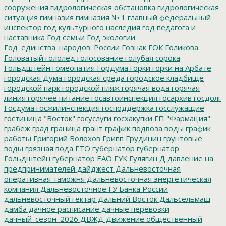
сооружения
гидрологическая обстановка
гидрологическая
ситуация
гимназия
гимназия № 1
главный федеральный
инспектор
год культурного наследия
год педагога и
наставника
Год семьи
Год экологии
Год_единства_народов_России
Гознак
ГОК
Голикова
Головатый
гололед
голосование
голубая сорока
Гольдштейн
гомеопатия
Гордума
горки
горки на Арбате
городская Дума
городская среда
городское кладбище
городской парк
городской пляж
горячая вода
горячая
линия
горячее питание
госавтоинспекция
госархив
госдолг
Госдума
госжилинспекция
господдержка
госслужащие
гостиница "Восток"
госуслуги
госхакупки
ГП "Фармация"
грабеж
град
граница
грант
график подвоза воды
график
работы
Григорий Волохов
Грипп
Грудинин
грунтовые
воды
грязная вода
ГТО
губернатор
губернатор
Гольдштейн
губернатор ЕАО
ГУК
Гулягин
Д
давление на
предпринимателей
дайджест
Дальневосточная
оперативная таможня
Дальневосточная энергетическая
компания
Дальневосточное ГУ Банка России
дальневосточный гектар
Дальний Восток
Дальсельмаш
дамба
дачное расписание
дачные перевозки
дачный_сезон_2026
ДВЖД
Движение общественный