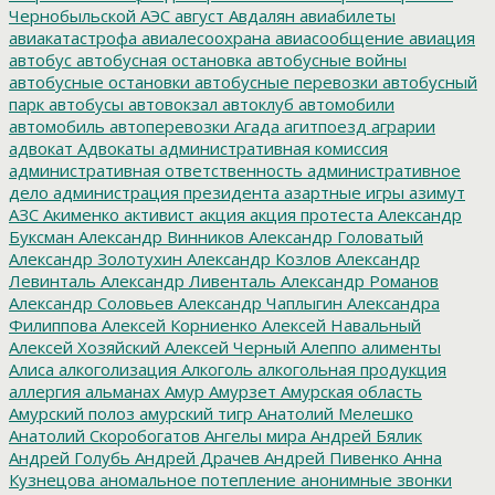
Чернобыльской АЭС
август
Авдалян
авиабилеты
авиакатастрофа
авиалесоохрана
авиасообщение
авиация
автобус
автобусная остановка
автобусные войны
автобусные остановки
автобусные перевозки
автобусный
парк
автобусы
автовокзал
автоклуб
автомобили
автомобиль
автоперевозки
Агада
агитпоезд
аграрии
адвокат
Адвокаты
административная комиссия
административная ответственность
административное
дело
администрация президента
азартные игры
азимут
АЗС
Акименко
активист
акция
акция протеста
Александр
Буксман
Александр Винников
Александр Головатый
Александр Золотухин
Александр Козлов
Александр
Левинталь
Александр Ливенталь
Александр Романов
Александр Соловьев
Александр Чаплыгин
Александра
Филиппова
Алексей Корниенко
Алексей Навальный
Алексей Хозяйский
Алексей Черный
Алеппо
алименты
Алиса
алкоголизация
Алкоголь
алкогольная продукция
аллергия
альманах
Амур
Амурзет
Амурская область
Амурский полоз
амурский тигр
Анатолий Мелешко
Анатолий Скоробогатов
Ангелы мира
Андрей Бялик
Андрей Голубь
Андрей Драчев
Андрей Пивенко
Анна
Кузнецова
аномальное потепление
анонимные звонки