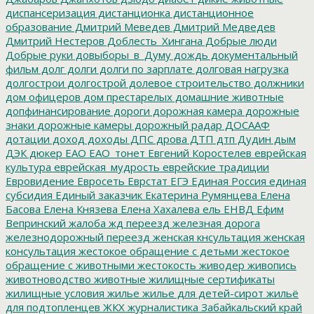
диспансеризация
дистанционка
дистанционное
образование
Дмитрий Меведев
Дмитрий Медведев
Дмитрий Нестеров
Доблесть_Хингана
Добрые люди
Добрые руки
довыборы_в_Думу
дождь
документальный
фильм
долг
долги
долги по зарплате
долговая нагрузка
долгострои
долгострой
долевое строительство
должники
дом офицеров
дом престарелых
домашние животные
допфинансирование
дороги
дорожная камера
дорожные
знаки
дорожные камеры
дорожный радар
ДОСААФ
дотации
доход
доходы
ДПС
дрова
ДТП
дтп
Дудин
дым
ДЭК
дюкер
ЕАО
ЕАО_тонет
Евгений Коростелев
еврейская
культура
еврейская_мудрость
еврейские традиции
Евровидение
Евросеть
Еврстат
ЕГЭ
Единая Россия
единая
субсидия
Единый заказчик
Екатерина Румянцева
Елена
Басова
Елена Князева
Елена Хахалева
ель
ЕНВД
Ефим
Вепринский
жалоба
жд переезд
железная дорога
железнодорожный переезд
женская кнсультация
женская
консультация
жестокое обращение с детьми
жестокое
обращение с животными
жестокость
живодер
живопись
животноводство
животные
жилищные сертификаты
жилищные условия
жилье
жилье для детей-сирот
жильё
для подтопленцев
ЖКХ
журналистика
Забайкальский край