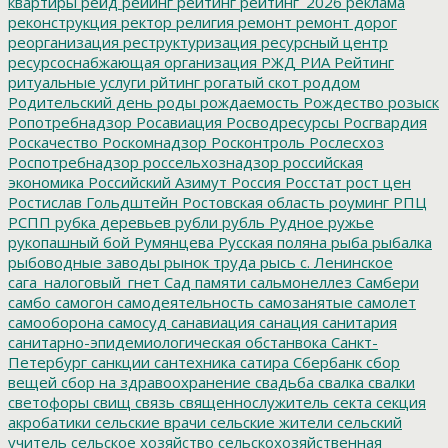
квартиры
рейд
рейинг
рейтинг
рейтинг_2026
реклама
реконструкция
ректор
религия
ремонт
ремонт дорог
реорганизация
реструктуризация
ресурсный центр
ресурсоснабжающая организация
РЖД
РИА Рейтинг
ритуальные услуги
рйтинг
рогатый скот
роддом
Родительский день
роды
рождаемость
Рождество
розыск
Ропотребнадзор
Росавиация
Росводресурсы
Росгвардия
Роскачество
Роскомнадзор
Росконтроль
Рослесхоз
Роспотребнадзор
россельхознадзор
российская
экономика
Российский Азимут
Россия
Росстат
рост цен
Ростислав Гольдштейн
Ростовская область
роуминг
РПЦ
РСПП
рубка деревьев
рубли
рубль
Рудное
ружье
рукопашный бой
Румянцева
Русская поляна
рыба
рыбалка
рыбоводные заводы
рынок труда
рысь
с. Ленинское
сага_налоговый_гнет
Сад памяти
сальмонеллез
Самбери
самбо
самогон
самодеятельность
самозанятые
самолет
самооборона
самосуд
санавиация
санация
санитария
санитарно-эпидемиологическая обстанвока
Санкт-
Петербург
санкции
сантехника
сатира
Сбербанк
сбор
вещей
сбор на здравоохранение
свадьба
свалка
свалки
светофоры
свищ
связь
священнослужитель
секта
секция
акробатики
сельские врачи
сельские жители
сельский
учитель
сельское хозяйство
сельскохозяйственная