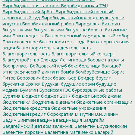
Биробиджанская таможня
Биробиджанская ТЭЦ
Биробиджанский Арбат
Биробиджанский военный
гарнизонный суд
Биробиджанский колледж культуры и
искусств
Биробиджанский район
Бирофельд
биткоин
битумная яма
битумная_яма
битумное болото
битумные
ямы
Благовещенск
Благовещенский кафедральный собор
Благословенное
благотворитель года
благотворительная
акция
благотворительная деятельность
благотворительность
благотворительный концерт
благоустройство
Блокада Ленинграда
боевые патроны
боеприпасы
Бойцовский клуб
бокс
больница
большой
этнографический диктант
бомба
бомбоубежище
Борис
Титов
Борохович
брак
браконьер
Бридер
брусит
брусчатка
Брянск
Будукан
будущие врачи
будущие
медики
Бумагин
Бурейская ГЭС
буровзрывные работы
Бурятия
Бюджет
бюджет 2017
бюджет Биробиджана
бюджетники
бюджетные деньги
бюджетные организации
бюджетные средства
бюджетные учреждения
бюджетный кредит
бюрократия
В. Путин
В.И. Ленин
Вадим Зингман
вакцина
вакцинация
Валдгейм
Валдгеймский детдом
валежник
Валентин Брусиловский
Валентин Коровин
Валентина Матвиенко
Валерий