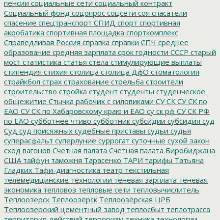
пенсии
социальные сети
социальный контракт
Социальный фонд
соцопрос
соцсети
соя
спасатели
спасение
спецтранспорт
СПИД
спорт
спортивная
акробатика
спортивная площадка
спорткомплекс
Справедливая Россия
справка
справки
СПЧ
среднее
образование
средняя зарплата
срок годности
СССР
старый
мост
статистика
статья
стела
стимулирующие выплаты
стипендия
стихия
столица
столица ДфО
стоматология
страйкбол
страх
страхование
стрельба
строители
строительство
стройка
студент
студенты
студенческое
общежитие
Стычка рабочих с силовиками
СУ СК
СУ СК по
ЕАО
СУ СК по Хабаровскому краю и ЕАО
су ск рф
СУ СК РФ
по ЕАО
субботнее чтиво
субботник
субсидии
субсидия
суд
Суд
суд присяжных
судебные приставы
судьи
судья
суперасфальт
суперлуние
суррогат
суточные
сухой закон
сход вагонов
Счетная палата
Счетная палата Биробиджана
США
тайфун
таможня
Тарасенко
ТАРИ
тарифы
Татьяна
Гладких
Тафи-диагностика
театр
текстильная
телемедицинские технологии
теневая зарплата
теневая
экономика
тепловоз
тепловые сети
тепловычислитель
Теплоозерск
Теплоозёрск
Теплоозёрская ЦРБ
Теплоозерский цементный завод
теплосбыт
теплотрасса
территория действий
терроризм
техника
технологии