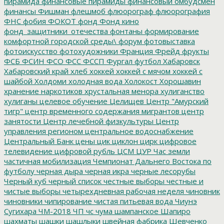
пирамида
финансовые пирамиды
финансовый омбудсмен
финансы
Фишман
флешмоб
флюорограф
флюорография
ФНС
фобия
ФОКОТ
фонд
Фонд кино
фонд_защитники_отечества
фонтаны
формирование
комфортной городской среды\
форум
фотовыставка
фотоискусство
фотохудожники
Франция
Фрейд
фрукты
ФСБ
ФСИН
ФСО
ФСС
ФССП
Фургал
футбол
Хабаровск
Хабаровский край
хлеб
хоккей
хоккей с мячом
хоккей с
шайбой
Холдоми
холодная вода
Холокост
Хорошавин
хранение наркотиков
хрустальная менора
хулиганство
хулиганы
целевое обучение
Целищев
Центр "Амурский
тигр"
центр временного содержания мигрантов
центр
занятости
Центр лечебной физкультуры
Центр
управления регионом
центральное водоснабжение
Центральный Банк
цены
цик
циклон
цирк
цифровое
телевидение
цифровой рубль
ЦСМ
ЦУР
Час земли
частичная мобилизация
Чемпионат Дальнего Востока по
футболу
черная дыра
черная икра
черные лесорубы
Черный куб
черный список
честные выборы
честные и
чистые выборы
четырехдневная рабочая неделя
чиновник
чиновники
чипирование
чистая питьевая вода
Чиунэ
Сугихара
ЧМ-2018
ЧП
чс
чума
шампанское
Шапиро
шахматы
шашки
шашлыки
швейная фабрика
Шевченко