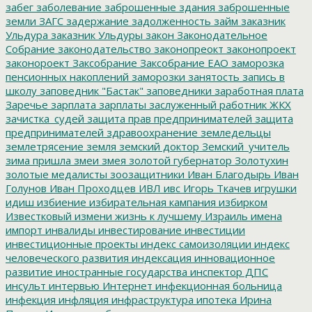
забег
заболевание
заброшенные здания
заброшенные
земли
ЗАГС
задержание
задолженность
займ
заказник
Ульдура
заказник Ульдуры
закон
Законодательное
Собрание
законодательство
законопреокт
законопроект
законороект
Заксобрание
Заксобрание ЕАО
заморозка
пенсионных накоплений
заморозки
занятость
запись в
школу
заповедник "Бастак"
заповедники
заработная плата
Заречье
зарплата
зарплаты
заслуженный работник ЖКХ
зачистка_судей
защита прав предпринимателей
защита
предпринимателей
здравоохранение
земледельцы
землетрясение
земля
земский доктор
Земский_учитель
зима пришла
змеи
змея
золотой губернатор
Золотухин
золотые медалисты
зоозащитники
Иван Благодырь
Иван
Голунов
Иван Проходцев
ИВЛ
ивс
Игорь Ткачев
игрушки
идиш
избиение
избирательная кампания
избирком
Известковый
измени жизнь к лучшему
Израиль
имена
импорт
инвалиды
инвестирование
инвестиции
инвестиционные проекты
индекс самоизоляции
индекс
человеческого развития
индексация
инновационное
развитие
иностранные государства
инспектор ДПС
инсульт
интервью
Интернет
инфекционная больница
инфекция
инфляция
инфраструктура
ипотека
Ирина