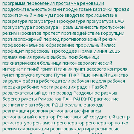
программа переселения
программа реновации
продолжительность жизни
продуктовые карточки
проезд
прожиточный минимум
производство
происшествие
прократура
прокуратруа
Прокуратура
прокуратура ЕАО
прокуратуура
прокураура
Промышленность
пропускной
режим
Просветов
протест
противодействие коррупции
противопожарный период
противопожарный режим
профессиональное_образование
профильный класс
профицит
профсоюзы
Проходцев
Пряма_линия_2025
прямая линия
прямые выборы
психбольница
психиатрическая больница
психоневрологический
интернат
птичий грипп
Птичник
пункт весового контроля
пункт пропуска
путевка
Путин
ПФР
Пшеничный
пьянство
за рулем
работа
работодатели
рабочая неделя
рабочая
поездка
рабочие места
радиация
радон
Разбой
развлекательный центр
развод
Раздольное
размыв
берегов
ракеты
Рамазанов
РАН
РАНХиГС
расписание
расписание автобусов
РДШ
реальные доходы
реанимация
ревизия
региональные финансы
региональный оператор
Региональный сосудистый центр
регистратура
регламент
регоператор
регоператор по тко
режим самоизоляции
резиновая квартира
резиновые