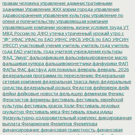
правам человека
управление административными
зданиями
Управление ЖКХ мэрии города
управление
здравоохранения
управление культуры
управление по
опеке и попечительству
управляющая компания
управляющие компании
уровень жизни
условия труда
УТ
МВД России по ДФО
утечка
утраченный урожай
утро с
"@"
УФАС
УФАС по ЕАО
УФНС
УФСБ
УФСБ по ЕАО
УФСИН
УФССП
участковый
учения
учитель
учитель года
учитель
года ЕАО
учитель_года
учителя
учреждения культуры
ФАД "Амур"
фальсификация
фальсифицированное масло
фальшивая купюра
фальшивомонетчики
фанфурики
ФАП
ФАПы
ФАС
фастфуд для пожилых
февраль
февраль_2026
федеральная программа по переселению
Федеральная
сетевая компания
федеральная трасса Амур
федеральные
средства
федеральный розыск
Федотов
фейерверк
фейк
фейки
фейковые новости
фельдшер
феминизм
Феникс
Феоктистов
фермеры
фестиваль
фестиваль еврейской
культуры
фестиваль красок Холи
Фестиваль ледовых
скульптур
Фестиваль мяса
Фестиваль языка идиш
Физкультурно-оздоровительный комплекс
фиксированная
выплата
Филармония
Филиппов
Филиппова
финансирование
финансовая грамотность
финансовая