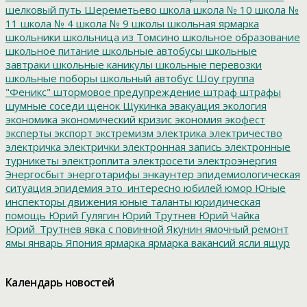
шелковый путь
Шереметьево
школа
школа № 10
школа №
11
школа № 4
школа № 9
школы
школьная ярмарка
школьники
школьница из Томсино
школьное образование
школьное питание
школьные автобусы
школьные
завтраки
школьные каникулы
школьные перевозки
школьные поборы
школьный автобус
Шоу группа
"Феникс"
штормовое предупреждение
штраф
штрафы
шумные соседи
щенок
Щукинка
эвакуация
экология
экономика
экономический кризис
экономия
экофест
эксперты
экспорт
экстремизм
электрика
электричество
электричка
электрички
электронная запись
электронные
турникеты
электроплита
электросети
электроэнергия
Энергосбыт
энерготарифы
энкаунтер
эпидемиологическая
ситуация
эпидемия
это_интересно
юбилей
юмор
Юные
инспекторы движения
юные таланты
юридическая
помощь
Юрий Гулягин
Юрий Трутнев
Юрий Чайка
Юрий_Трутнев
явка с повинной
Якунин
ямочный ремонт
ямы
январь
Япония
ярмарка
ярмарка вакансий
ясли
ящур
Календарь новостей