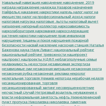
Навальный
навигация
наводнение
наводнение_2019
награда
награждение
надежда
Назаров
назначения
Найфельд
наказание
накркотики
наледь
налог
налог на
имущество
налог на профессиональный доход
налоги
налоговая нагрузка
налоговые_льготы
налоговый вычет
нападение
напорный коллектор
наркозависимость
нарколаборатория
наркомания
наркосодержащие
растения
наркотики
нарушение прав инвалидов
нарушение тишины и покоя
нарушения пожарной
безопасности
насвай
население
насосная станция
Наталья
Баженова
наука
Наум Ливант
национальный рейтинг
национальный рейтинг тревожности
наципроект
нацпроект
нацпроекты
НДФЛ
неблагополучные семьи
недвижимость
недострои
независимая экспертиза
независимые сми
незаконная миграция
незаконная охота
незаконная рубка
незаконная_реклама
некролог
нелегальная торговля
Немаев
непогода
нерабочая неделя
несанкционированная_торговля
несанкционированный_митинг
несовершеннолетние
несчастный случай
Нетрезвый водитель
неуважение к
власти
неформальная занятость
нефть
Нижнеленинский
пункт пропуска
Николаевка
николаевка_памятник