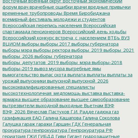
Восточный военный округ
Восточный экономический
форум
врач
врачебные ошибки
врачи
вредные привычки
временные трубопроводы
Время Биробиджана
всемирный фестиваль молодежи и студентов
Всероссийская перепись населения
Всероссийская
спартакиада пенсионеров
Всероссийский день ходьбы
Всероссийский конкурс
встреча_с_населением
ВТБъ
ВУЗ
ВЦИОМ
выборы
выборы 2017
выборы губернатора
выборы мэра
выборы ректора
выборы_2019
выборы_2021
выборы_2026
выборы_губернатора
выборы_депутатов_2019
выборы_мэра
выборы-2018
выборы-2019
вывоз мусора
выгребные ямы
вымогательство
выпас скота
выплата
выплаты
выплаты за
урожай
выпускники
выпускной
выпускной_2026
высококвалифицированные специалисты
высокотехнологичная_медпомощь
выставка
выставка-
ярмарка
высшее образование
высшее самообразование
вытрезвители
выходной
выходные
Вьетнам
ВЭФ
ВЭФ_2026
Вячеслав Пастухов
Г.И. Радде
гадюка
газ
газификация ЕАО
Галина Кашапова
Галина Соколова
Галушка
гараж
гаражи
Гаршин
ГДК
Генеральная
прокуратура
генпрокуратура
Генпрокуратура РФ
гериатрия
ГЖИ
ГИБДД
Гиви
Гигант
гидрозащитные