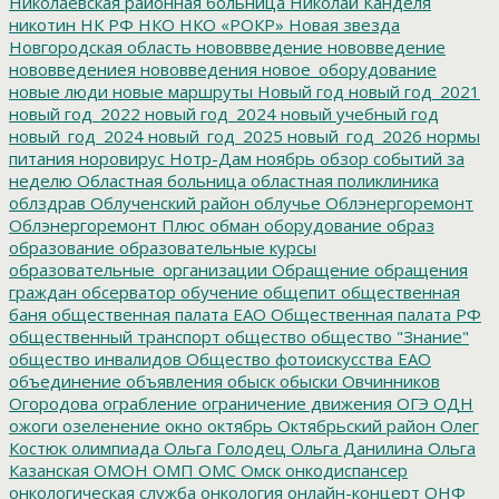
Николаевская районная больница
Николай Канделя
никотин
НК РФ
НКО
НКО «РОКР»
Новая звезда
Новгородская область
нововвведение
нововведение
нововведениея
нововведения
новое_оборудование
новые люди
новые маршруты
Новый год
новый год_2021
новый год_2022
новый год_2024
новый учебный год
новый_год_2024
новый_год_2025
новый_год_2026
нормы
питания
норовирус
Нотр-Дам
ноябрь
обзор событий за
неделю
Областная больница
областная поликлиника
облздрав
Облученский район
облучье
Облэнергоремонт
Облэнергоремонт Плюс
обман
оборудование
образ
образование
образовательные курсы
образовательные_организации
Обращение
обращения
граждан
обсерватор
обучение
общепит
общественная
баня
общественная палата ЕАО
Общественная палата РФ
общественный транспорт
общество
общество "Знание"
общество инвалидов
Общество фотоискусства ЕАО
объединение
объявления
обыск
обыски
Овчинников
Огородова
ограбление
ограничение движения
ОГЭ
ОДН
ожоги
озеленение
окно
октябрь
Октябрьский район
Олег
Костюк
олимпиада
Ольга Голодец
Ольга Данилина
Ольга
Казанская
ОМОН
ОМП
ОМС
Омск
онкодиспансер
онкологическая служба
онкология
онлайн-концерт
ОНФ