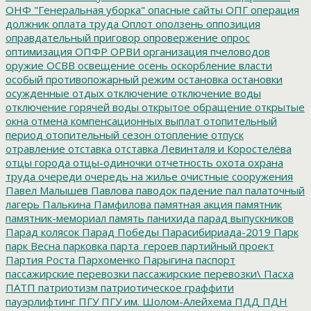
ОНФ "Генеральная уборка"
опасные сайты
ОПГ
операция
должник
оплата труда
Оплот
оползень
оппозиция
оправдательный приговор
опровержение
опрос
оптимизация
ОПФР
ОРВИ
организация пчеловодов
оружие
ОСВВ
освещение
осень
оскорбление власти
особый противопожарный режим
остановка
остановки
осужденные
отдых
отключение
отключение воды
отключение горячей воды
открытое обращение
открытые
окна
отмена компенсационных выплат
отопительный
период
отопительный сезон
отопление
отпуск
отравление
отставка
отставка Левинталя и Коростелёва
отцы города
отцы-одиночки
отчетность
охота
охрана
труда
очереди
очередь на жилье
очистные сооружения
Павел Малышев
Павлова
паводок
падение
пал
палаточный
лагерь
Палькина
Памфилова
памятная акция
памятник
памятник-мемориал
память
панихида
парад выпускников
Парад колясок
Парад Победы
Парасибириада-2019
Парк
парк Весна
парковка
парта_героев
партийный проект
Партия Роста
Пархоменко
Парыгина
паспорт
пассажирские перевозки
пассажирские перевозки\
Пасха
ПАТП
патриотизм
патриотическое граффити
пауэрлифтинг
ПГУ
ПГУ им. Шолом-Алейхема
ПДД
ПДН