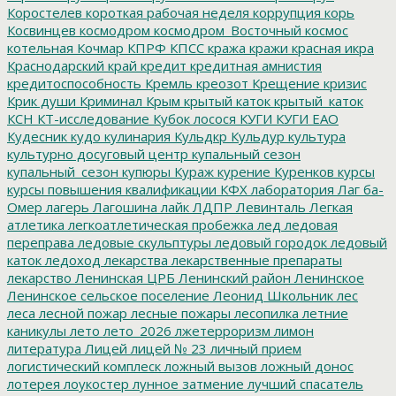
Коростелев
короткая рабочая неделя
коррупция
корь
Косвинцев
космодром
космодром_Восточный
космос
котельная
Кочмар
КПРФ
КПСС
кража
кражи
красная икра
Краснодарский край
кредит
кредитная амнистия
кредитоспособность
Кремль
креозот
Крещение
кризис
Крик души
Криминал
Крым
крытый каток
крытый_каток
КСН
КТ-исследование
Кубок лосося
КУГИ
КУГИ ЕАО
Кудесник
кудо
кулинария
Кульдкр
Кульдур
культура
культурно досуговый центр
купальный сезон
купальный_сезон
купюры
Кураж
курение
Куренков
курсы
курсы повышения квалификации
КФХ
лаборатория
Лаг ба-
Омер
лагерь
Лагошина
лайк
ЛДПР
Левинталь
Легкая
атлетика
легкоатлетическая пробежка
лед
ледовая
переправа
ледовые скульптуры
ледовый городок
ледовый
каток
ледоход
лекарства
лекарственные препараты
лекарство
Ленинская ЦРБ
Ленинский район
Ленинское
Ленинское сельское поселение
Леонид Школьник
лес
леса
лесной пожар
лесные пожары
лесопилка
летние
каникулы
лето
лето_2026
лжетерроризм
лимон
литература
Лицей
лицей № 23
личный прием
логистический комплеск
ложный вызов
ложный донос
лотерея
лоукостер
лунное затмение
лучший спасатель