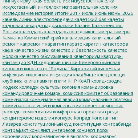
Пинчук
Иркутская область
иск
искусственная елка
искусственный_интеллект
исправительная колония
исследование
история
Итоги-2017
июль
июнь
июнь_2026
кабель линии электропередачи
кадетский бал
кадеты
кадровая чехарда
кадры
казаки
Казань
Казначейство
России
календарь
календарь праздников
камера
камеры
Камчатка
Камчатский край
канализация
капитальный
ремонт
капремонт
карантин
карате
каратин
катастрофа
кафе
качество жизни
качество и безопасность
качество
молока
качество обслуживания
Кванториум
квартиры
квитанция
КДН
кедровые шишки
Кемерово
кинозал
кинологи
кинотеатр "Родина"
Кирга
китай
кишечная
инфекция
кишечная_инфекция
кладбище
клещ
клещи
клубника
книга памяти
книги
КНР
КоАП
ковид-сводка
Кодекс
колледж культуры
колония
командировка
командировочные
комары
комиссия
комитет образования
коммуналка
коммунальная авария
коммунальные платежи
коммунальные услуги
компенсации
компенсационные
расходы
компенсация
комфортная городская среда
кондитерские изделия
конкурс
Конрад
Константин
Лазарев
конституционный суд
конституция
контрабанда
контрафакт
конфликт интересов
концерт
Корж
коронавирус
коронавирусные выплаты
коронаврус