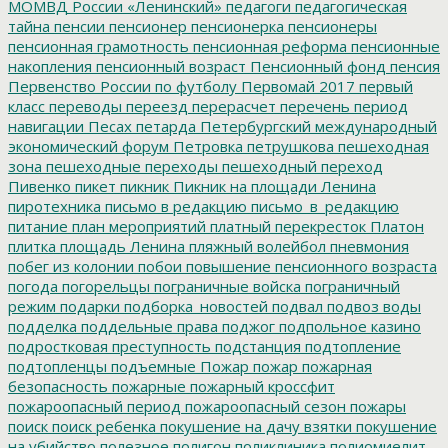
МОМВД России «Ленинский»
педагоги
педагогическая
тайна
пенсии
пенсионер
пенсионерка
пенсионеры
пенсионная грамотность
пенсионная реформа
пенсионные
накопления
пенсионный возраст
Пенсионный фонд
пенсия
Первенство России по футболу
Первомай 2017
первый
класс
переводы
переезд
перерасчет
перечень
период
навигации
Песах
петарда
Петербургский международный
экономический форум
Петровка
петрушкова
пешеходная
зона
пешеходные переходы
пешеходный переход
Пивенко
пикет
пикник
Пикник на площади Ленина
пиротехника
письмо в редакцию
письмо_в_редакцию
питание
план мероприятий
платный перекресток
Платон
плитка
площадь Ленина
пляжный волейбол
пневмония
побег из колонии
побои
повышение пенсионного возраста
погода
погорельцы
пограничные войска
пограничный
режим
подарки
подборка_новостей
подвал
подвоз воды
подделка
поддельные права
поджог
подпольное казино
подростковая преступность
подстанция
подтопление
подтопленцы
подъемные
Пожар
пожар
пожарная
безопасность
пожарные
пожарный кроссфит
пожароопасный период
пожароопасный сезон
пожары
поиск
поиск ребенка
покушение на дачу взятки
покушение
на убийство
полезное
полигон
поликлиника
полиомиелит