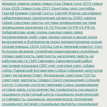
ярмарка
семена
семья
семья года
Семья года-2019
семья
года-2020
Семья года-2021
Сенаторы
сено
сентябрь
Сергей Ерёмин
Сергей Солтус
Сергей Фургал
сертификат
сибиреязвенные захоронения
сигареты
СИЗО
сирена
Сирия
Сироткин
сироты
система оповещения
система
оповещения населения
СК
СК России
СК РФ
СК РФ по
Хабаровскому краю
сказка
скандал
сквер
сквер
пограничников
скейт-парк
скидка
скидки и акции
склад
вооружения и боеприпасов
склад пиломатериалов
скорая
Скорая помощь
СКУД
СКУДы
Следственный комитет
Слет
будущих медиков
служебная командировка
служебные
собаки
смертность
смертность населения
смерть на
рабочем месте
СМИ
Смидович
Смидовичский район
смотровая площадка
СМП
снег
снегопад
снюс
собаки
собор Парижской Богоматери
Собра
Собрание депутатов
Совет ветеранов
Совет Федерации
советские ГОСТы
советские зарплаты
Совфед
Сокол
сокращения
Солнцев
Солтус
Солцнев
соотечественники
Сопка
соревнования
сотовая связь
сотрудничество
соцвыплаты
соцзащита
социально-культурный центр
социально-политическая
устойчивость
социально-экономическое положение
социальное питание
социальные выплаты
социальные