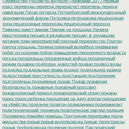
Первенство России по футболу
Первомай 2017
первый
класс
переводы
переезд
перерасчет
перечень
период
навигации
Песах
петарда
Петербургский международный
экономический форум
Петровка
петрушкова
пешеходная
зона
пешеходные переходы
пешеходный переход
Пивенко
пикет
пикник
Пикник на площади Ленина
пиротехника
письмо в редакцию
письмо_в_редакцию
питание
план мероприятий
платный перекресток
Платон
плитка
площадь Ленина
пляжный волейбол
пневмония
побег из колонии
побои
повышение пенсионного возраста
погода
погорельцы
пограничные войска
пограничный
режим
подарки
подборка_новостей
подвал
подвоз воды
подделка
поддельные права
поджог
подпольное казино
подростковая преступность
подстанция
подтопление
подтопленцы
подъемные
пожар
Пожар
пожарная
безопасность
пожарные
пожарный кроссфит
пожароопасный период
пожароопасный сезон
пожары
поиск
поиск ребенка
покушение на дачу взятки
покушение
на убийство
полезное
полигон
поликлиника
полиомиелит
политехнический техникум
политические партии
полиция
Половинко
помойки
помощь
Понтонная переправа
порча
имущества
порыв
порыв водопровода
порыв теплотрассы
порыв трубопровода
посевная
поселок Партизанский