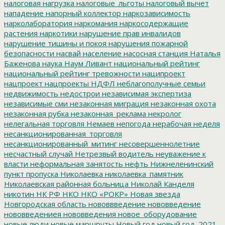
налоговая нагрузка
налоговые_льготы
налоговый вычет
нападение
напорный коллектор
наркозависимость
нарколаборатория
наркомания
наркосодержащие
растения
наркотики
нарушение прав инвалидов
нарушение тишины и покоя
нарушения пожарной
безопасности
насвай
население
насосная станция
Наталья
Баженова
наука
Наум Ливант
национальный рейтинг
национальный рейтинг тревожности
наципроект
нацпроект
нацпроекты
НДФЛ
неблагополучные семьи
недвижимость
недострои
независимая экспертиза
независимые сми
незаконная миграция
незаконная охота
незаконная рубка
незаконная_реклама
некролог
нелегальная торговля
Немаев
непогода
нерабочая неделя
несанкционированная_торговля
несанкционированный_митинг
несовершеннолетние
несчастный случай
Нетрезвый водитель
неуважение к
власти
неформальная занятость
нефть
Нижнеленинский
пункт пропуска
Николаевка
николаевка_памятник
Николаевская районная больница
Николай Канделя
никотин
НК РФ
НКО
НКО «РОКР»
Новая звезда
Новгородская область
нововвведение
нововведение
нововведениея
нововведения
новое_оборудование
новые люди
новые маршруты
Новый год
новый год_2021