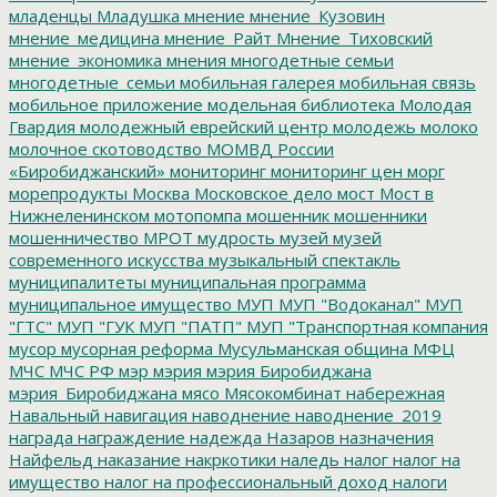
младенцы
Младушка
мнение
мнение_Кузовин
мнение_медицина
мнение_Райт
Мнение_Тиховский
мнение_экономика
мнения
многодетные семьи
многодетные_семьи
мобильная галерея
мобильная связь
мобильное приложение
модельная библиотека
Молодая
Гвардия
молодежный еврейский центр
молодежь
молоко
молочное скотоводство
МОМВД России
«Биробиджанский»
мониторинг
мониторинг цен
морг
морепродукты
Москва
Московское дело
мост
Мост в
Нижнеленинском
мотопомпа
мошенник
мошенники
мошенничество
МРОТ
мудрость
музей
музей
современного искусства
музыкальный спектакль
муниципалитеты
муниципальная программа
муниципальное имущество
МУП
МУП "Водоканал"
МУП
"ГТС"
МУП "ГУК
МУП "ПАТП"
МУП "Транспортная компания
мусор
мусорная реформа
Мусульманская община
МФЦ
МЧС
МЧС РФ
мэр
мэрия
мэрия Биробиджана
мэрия_Биробиджана
мясо
Мясокомбинат
набережная
Навальный
навигация
наводнение
наводнение_2019
награда
награждение
надежда
Назаров
назначения
Найфельд
наказание
накркотики
наледь
налог
налог на
имущество
налог на профессиональный доход
налоги