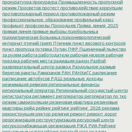
прокуратуура
прокураура
Промышленность
пропускной
режим
Просветов
протест
противодействие коррупции
противопожарный период
противопожарный режим
профессиональное_образование
профильный класс
профицит
профсоюзы
Проходцев
Пряма_линия_2025
прямая линия
прямые выборы
психбольница
психиатрическая больница
психоневрологический
интернат
птичий грипп
Птичник
пункт весового контроля
пункт пропуска
путевка
Путин
ПФР
Пшеничный
пьянство
за рулем
работа
работодатели
рабочая неделя
рабочая
поездка
рабочие места
радиация
радон
Разбой
развлекательный центр
развод
Раздольное
размыв
берегов
ракеты
Рамазанов
РАН
РАНХиГС
расписание
расписание автобусов
РДШ
реальные доходы
реанимация
ревизия
региональные финансы
региональный оператор
Региональный сосудистый центр
регистратура
регламент
регоператор
регоператор по тко
режим самоизоляции
резиновая квартира
резиновые
квартиры
рейд
рейинг
рейтинг
рейтинг_2026
реклама
реконструкция
ректор
религия
ремонт
ремонт дорог
реорганизация
реструктуризация
ресурсный центр
ресурсоснабжающая организация
РЖД
РИА Рейтинг
ритуальные услуги
рйтинг
рогатый скот
роддом