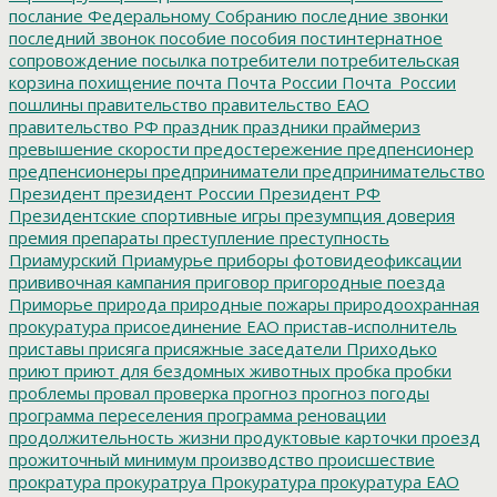
послание Федеральному Собранию
последние звонки
последний звонок
пособие
пособия
постинтернатное
сопровождение
посылка
потребители
потребительская
корзина
похищение
почта
Почта России
Почта_России
пошлины
правительство
правительство ЕАО
правительство РФ
праздник
праздники
праймериз
превышение скорости
предостережение
предпенсионер
предпенсионеры
предприниматели
предпринимательство
Президент
президент России
Президент РФ
Президентские спортивные игры
презумпция доверия
премия
препараты
преступление
преступность
Приамурский
Приамурье
приборы фотовидеофиксации
прививочная кампания
приговор
пригородные поезда
Приморье
природа
природные пожары
природоохранная
прокуратура
присоединение ЕАО
пристав-исполнитель
приставы
присяга
присяжные заседатели
Приходько
приют
приют для бездомных животных
пробка
пробки
проблемы
провал
проверка
прогноз
прогноз погоды
программа переселения
программа реновации
продолжительность жизни
продуктовые карточки
проезд
прожиточный минимум
производство
происшествие
прократура
прокуратруа
Прокуратура
прокуратура ЕАО