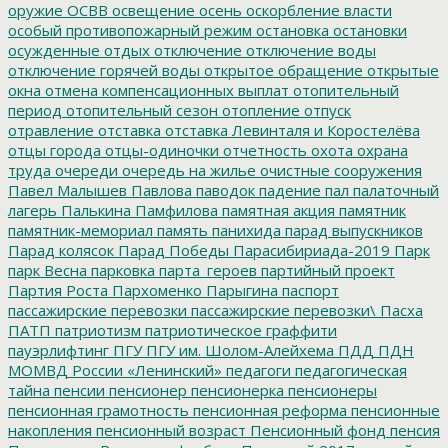
оружие
ОСВВ
освещение
осень
оскорбление власти
особый противопожарный режим
остановка
остановки
осужденные
отдых
отключение
отключение воды
отключение горячей воды
открытое обращение
открытые
окна
отмена компенсационных выплат
отопительный
период
отопительный сезон
отопление
отпуск
отравление
отставка
отставка Левинталя и Коростелёва
отцы города
отцы-одиночки
отчетность
охота
охрана
труда
очереди
очередь на жилье
очистные сооружения
Павел Малышев
Павлова
паводок
падение
пал
палаточный
лагерь
Палькина
Памфилова
памятная акция
памятник
памятник-мемориал
память
панихида
парад выпускников
Парад колясок
Парад Победы
Парасибириада-2019
Парк
парк Весна
парковка
парта_героев
партийный проект
Партия Роста
Пархоменко
Парыгина
паспорт
пассажирские перевозки
пассажирские перевозки\
Пасха
ПАТП
патриотизм
патриотическое граффити
пауэрлифтинг
ПГУ
ПГУ им. Шолом-Алейхема
ПДД
ПДН
МОМВД России «Ленинский»
педагоги
педагогическая
тайна
пенсии
пенсионер
пенсионерка
пенсионеры
пенсионная грамотность
пенсионная реформа
пенсионные
накопления
пенсионный возраст
Пенсионный фонд
пенсия