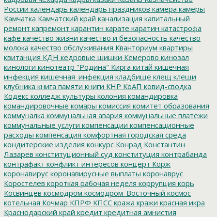
России
календарь
календарь праздников
камера
камеры
Камчатка
Камчатский край
канализация
капитальный
ремонт
капремонт
карантин
карате
каратин
катастрофа
кафе
качество жизни
качество и безопасность
качество
молока
качество обслуживания
Кванториум
квартиры
квитанция
КДН
кедровые шишки
Кемерово
кинозал
кинологи
кинотеатр "Родина"
Кирга
китай
кишечная
инфекция
кишечная_инфекция
кладбище
клещ
клещи
клубника
книга памяти
книги
КНР
КоАП
ковид-сводка
Кодекс
колледж культуры
колония
командировка
командировочные
комары
комиссия
комитет образования
коммуналка
коммунальная авария
коммунальные платежи
коммунальные услуги
компенсации
компенсационные
расходы
компенсация
комфортная городская среда
кондитерские изделия
конкурс
Конрад
Константин
Лазарев
конституционный суд
конституция
контрабанда
контрафакт
конфликт интересов
концерт
Корж
коронавирус
коронавирусные выплаты
коронаврус
Коростелев
короткая рабочая неделя
коррупция
корь
Косвинцев
космодром
космодром_Восточный
космос
котельная
Кочмар
КПРФ
КПСС
кража
кражи
красная икра
Краснодарский край
кредит
кредитная амнистия