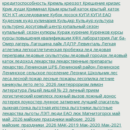
кредитоспособность
Кремль
креозот
Крещение
кризис
Крик души
Криминал
Крым
крытый каток
крытый_каток
КСН
КТ-исследование
Кубок лосося
КУГИ
КУГИ ЕАО
Кудесник
кудо
кулинария
Кульдкр
Кульдур
культура
культурно досуговый центр
купальный сезон
купальный_сезон
купюры
Кураж
курение
Куренков
курсы
курсы повышения квалификации
КФХ
лаборатория
Лаг ба-
Омер
лагерь
Лагошина
лайк
ЛДПР
Левинталь
Легкая
атлетика
легкоатлетическая пробежка
лед
ледовая
переправа
ледовые скульптуры
ледовый городок
ледовый
каток
ледоход
лекарства
лекарственные препараты
лекарство
Ленинская ЦРБ
Ленинский район
Ленинское
Ленинское сельское поселение
Леонид Школьник
лес
леса
лесной пожар
лесные пожары
лесопилка
летние
каникулы
лето
лето_2026
лжетерроризм
лимон
литература
Лицей
лицей № 23
личный прием
логистический комплеск
ложный вызов
ложный донос
лотерея
лоукостер
лунное затмение
лучший спасатель
лыжная гонка
льготная ипотека
льготники
льготные
лекарства
льготы
ЛЭП
люди ЕАО
люк
Магнитогорск
май
май_2026
майские праздники
майские_2026
майские_праздники_2026
МАК-2019
Мак-2020
Мак-2021