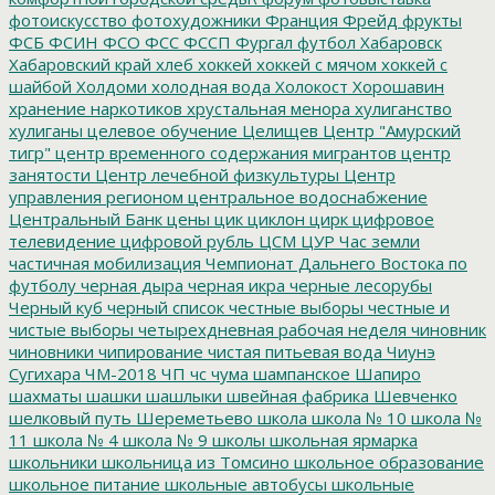
фотоискусство
фотохудожники
Франция
Фрейд
фрукты
ФСБ
ФСИН
ФСО
ФСС
ФССП
Фургал
футбол
Хабаровск
Хабаровский край
хлеб
хоккей
хоккей с мячом
хоккей с
шайбой
Холдоми
холодная вода
Холокост
Хорошавин
хранение наркотиков
хрустальная менора
хулиганство
хулиганы
целевое обучение
Целищев
Центр "Амурский
тигр"
центр временного содержания мигрантов
центр
занятости
Центр лечебной физкультуры
Центр
управления регионом
центральное водоснабжение
Центральный Банк
цены
цик
циклон
цирк
цифровое
телевидение
цифровой рубль
ЦСМ
ЦУР
Час земли
частичная мобилизация
Чемпионат Дальнего Востока по
футболу
черная дыра
черная икра
черные лесорубы
Черный куб
черный список
честные выборы
честные и
чистые выборы
четырехдневная рабочая неделя
чиновник
чиновники
чипирование
чистая питьевая вода
Чиунэ
Сугихара
ЧМ-2018
ЧП
чс
чума
шампанское
Шапиро
шахматы
шашки
шашлыки
швейная фабрика
Шевченко
шелковый путь
Шереметьево
школа
школа № 10
школа №
11
школа № 4
школа № 9
школы
школьная ярмарка
школьники
школьница из Томсино
школьное образование
школьное питание
школьные автобусы
школьные