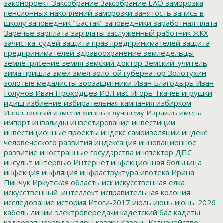
законороект
Заксобрание
Заксобрание ЕАО
заморозка
пенсионных накоплений
заморозки
занятость
запись в
школу
заповедник "Бастак"
заповедники
заработная плата
Заречье
зарплата
зарплаты
заслуженный работник ЖКХ
зачистка_судей
защита прав предпринимателей
защита
предпринимателей
здравоохранение
земледельцы
землетрясение
земля
земский доктор
Земский_учитель
зима пришла
змеи
змея
золотой губернатор
Золотухин
золотые медалисты
зоозащитники
Иван Благодырь
Иван
Голунов
Иван Проходцев
ИВЛ
ивс
Игорь Ткачев
игрушки
идиш
избиение
избирательная кампания
избирком
Известковый
измени жизнь к лучшему
Израиль
имена
импорт
инвалиды
инвестирование
инвестиции
инвестиционные проекты
индекс самоизоляции
индекс
человеческого развития
индексация
инновационное
развитие
иностранные государства
инспектор ДПС
инсульт
интервью
Интернет
инфекционная больница
инфекция
инфляция
инфраструктура
ипотека
Ирина
Пинчук
Иркутская область
иск
искусственная елка
искусственный_интеллект
исправительная колония
исследование
история
Итоги-2017
июль
июнь
июнь_2026
кабель линии электропередачи
кадетский бал
кадеты
кадровая чехарда
кадры
казаки
Казань
Казначейство