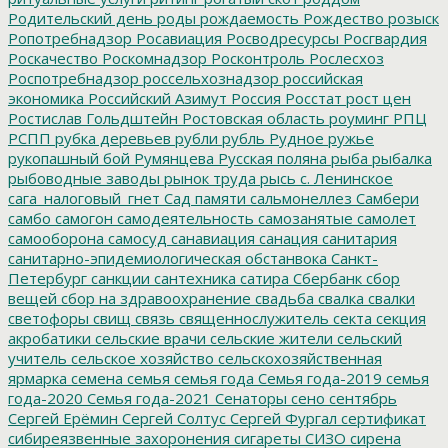
Родительский день
роды
рождаемость
Рождество
розыск
Ропотребнадзор
Росавиация
Росводресурсы
Росгвардия
Роскачество
Роскомнадзор
Росконтроль
Рослесхоз
Роспотребнадзор
россельхознадзор
российская
экономика
Российский Азимут
Россия
Росстат
рост цен
Ростислав Гольдштейн
Ростовская область
роуминг
РПЦ
РСПП
рубка деревьев
рубли
рубль
Рудное
ружье
рукопашный бой
Румянцева
Русская поляна
рыба
рыбалка
рыбоводные заводы
рынок труда
рысь
с. Ленинское
сага_налоговый_гнет
Сад памяти
сальмонеллез
Самбери
самбо
самогон
самодеятельность
самозанятые
самолет
самооборона
самосуд
санавиация
санация
санитария
санитарно-эпидемиологическая обстанвока
Санкт-
Петербург
санкции
сантехника
сатира
Сбербанк
сбор
вещей
сбор на здравоохранение
свадьба
свалка
свалки
светофоры
свищ
связь
священнослужитель
секта
секция
акробатики
сельские врачи
сельские жители
сельский
учитель
сельское хозяйство
сельскохозяйственная
ярмарка
семена
семья
семья года
Семья года-2019
семья
года-2020
Семья года-2021
Сенаторы
сено
сентябрь
Сергей Ерёмин
Сергей Солтус
Сергей Фургал
сертификат
сибиреязвенные захоронения
сигареты
СИЗО
сирена