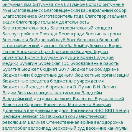
битумная яма
битумная_яма
битумное болото
битумные
ямы
Благовещенск
Благовещенский кафедральный собор
Благословенное
благотворитель года
благотворительная
акция
благотворительная деятельность
благотворительность
благотворительный концерт
благоустройство
Блокада Ленинграда
боевые патроны
боеприпасы
Бойцовский клуб
бокс
больница
большой
этнографический диктант
бомба
бомбоубежище
Борис
Титов
Борохович
брак
браконьер
Бридер
брусит
брусчатка
Брянск
Будукан
будущие врачи
будущие
медики
Бумагин
Бурейская ГЭС
буровзрывные работы
Бурятия
Бюджет
бюджет 2017
бюджет Биробиджана
бюджетники
бюджетные деньги
бюджетные организации
бюджетные средства
бюджетные учреждения
бюджетный кредит
бюрократия
В. Путин
В.И. Ленин
Вадим Зингман
вакцина
вакцинация
Валдгейм
Валдгеймский детдом
валежник
Валентин Брусиловский
Валентин Коровин
Валентина Матвиенко
Валерий
Дранников
вандализм
вандалы
Васильева
ВВО
ВВП
Вебер
Великан
Великая Октябрьская социалистическая
революция
Великая Отечественная война
велодорожка
велопробег
велосипед
Верховный суд
весенние каникулы