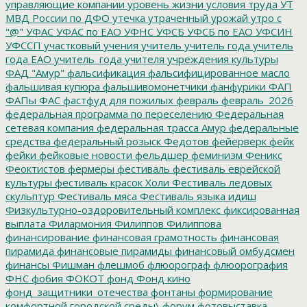
управляющие компании
уровень жизни
условия труда
УТ
МВД России по ДФО
утечка
утраченный урожай
утро с
"@"
УФАС
УФАС по ЕАО
УФНС
УФСБ
УФСБ по ЕАО
УФСИН
УФССП
участковый
учения
учитель
учитель года
учитель
года ЕАО
учитель_года
учителя
учреждения культуры
ФАД "Амур"
фальсификация
фальсифицированное масло
фальшивая купюра
фальшивомонетчики
фанфурики
ФАП
ФАПы
ФАС
фастфуд для пожилых
февраль
февраль_2026
федеральная программа по переселению
Федеральная
сетевая компания
федеральная трасса Амур
федеральные
средства
федеральный розыск
Федотов
фейерверк
фейк
фейки
фейковые новости
фельдшер
феминизм
Феникс
Феоктистов
фермеры
фестиваль
фестиваль еврейской
культуры
фестиваль красок Холи
Фестиваль ледовых
скульптур
Фестиваль мяса
Фестиваль языка идиш
Физкультурно-оздоровительный комплекс
фиксированная
выплата
Филармония
Филиппов
Филиппова
финансирование
финансовая грамотность
финансовая
пирамида
финансовые пирамиды
финансовый омбудсмен
финансы
Фишман
флешмоб
флюорограф
флюорография
ФНС
фобия
ФОКОТ
фонд
Фонд кино
фонд_защитники_отечества
фонтаны
формирование
комфортной городской среды\
форум
фотовыставка