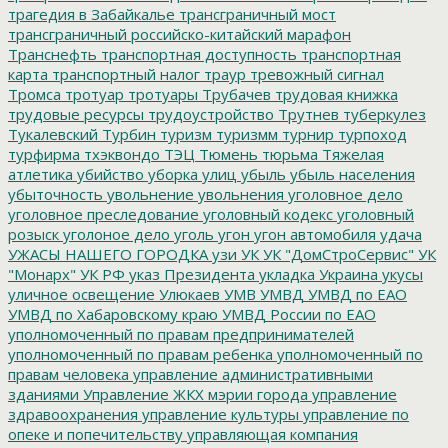
трагедия в Забайкалье
трансграничный мост
трансграничный российско-китайский марафон
Транснефть
транспортная доступность
транспортная
карта
транспортный налог
траур
тревожный сигнал
Тромса
тротуар
тротуары
Трубачев
трудовая книжка
трудовые ресурсы
трудоустройство
Трутнев
туберкулез
Тукалевский
Турбин
туризм
туризмм
турнир
турпоход
турфирма
тхэквондо
ТЭЦ
Тюмень
тюрьма
Тяжелая
атлетика
убийство
уборка улиц
убыль
убыль населения
убыточность
увольнение
увольнения
уголовное дело
уголовное преследование
уголовный кодекс
уголовный
розыск
уголоное дело
уголь
угон
угон автомобиля
удача
УЖАСЫ НАШЕГО ГОРОДКА
узи
УК
УК "ДомСтроСервис"
УК
"Монарх"
УК РФ
указ Президента
укладка
Украина
укусы
уличное освещение
Улюкаев
УМВ
УМВД
УМВД по ЕАО
УМВД по Хабаровскому краю
УМВД России по ЕАО
уполномоченный по правам предпринимателей
уполномоченный по правам ребенка
уполномоченный по
правам человека
управление административными
зданиями
Управление ЖКХ мэрии города
управление
здравоохранения
управление культуры
управление по
опеке и попечительству
управляющая компания