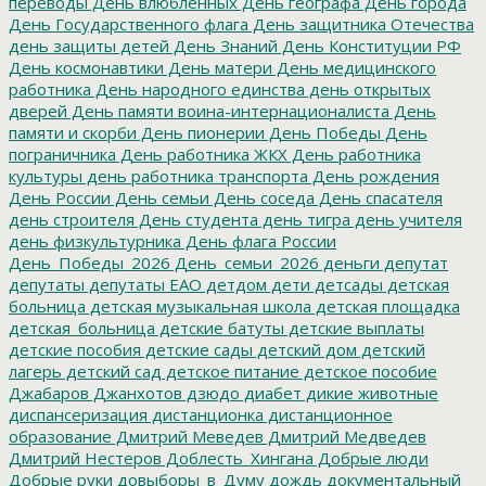
переводы
День влюбленных
День географа
День города
День Государственного флага
День защитника Отечества
день защиты детей
День Знаний
День Конституции РФ
День космонавтики
День матери
День медицинского
работника
День народного единства
день открытых
дверей
День памяти воина-интернационалиста
День
памяти и скорби
День пионерии
День Победы
День
пограничника
День работника ЖКХ
День работника
культуры
день работника транспорта
День рождения
День России
День семьи
День соседа
День спасателя
день строителя
День студента
день тигра
день учителя
день физкультурника
День флага России
День_Победы_2026
День_семьи_2026
деньги
депутат
депутаты
депутаты ЕАО
детдом
дети
детсады
детская
больница
детская музыкальная школа
детская площадка
детская_больница
детские батуты
детские выплаты
детские пособия
детские сады
детский дом
детский
лагерь
детский сад
детское питание
детское пособие
Джабаров
Джанхотов
дзюдо
диабет
дикие животные
диспансеризация
дистанционка
дистанционное
образование
Дмитрий Меведев
Дмитрий Медведев
Дмитрий Нестеров
Доблесть_Хингана
Добрые люди
Добрые руки
довыборы_в_Думу
дождь
документальный