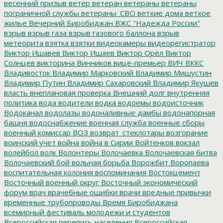
весенний призыв
ветер
ветеран
ветераны
ветераны
пограничной службы
ветераны_СВО
ветхие дома
ветхое
жилье
Вечерний Биробиджан
ВЖС "Надежда России"
взрыв
взрыв газа
взрыв газового баллона
взрыв
метеорита
взятка
взятки
видеокамеры
видеорегистратор
Виктор Ишавев
Виктор Ишаев
Виктор Орёл
Виктор
Солнцев
викторина
Винников
вице-премьер
ВИЧ
ВККС
Владивосток
Владимир Марковский
Владимир Мишустин
Владимир Путин
Владимир Сахаровский
Владимир Якушев
власть
внеплановая проверка
Внешний долг
внутренняя
политика
вода
водители
водка
водоемы
водоисточник
Водоканал
водолазы
водоналивные дамбы
водонапорная
башня
водоснабжение
военная служба
военные сборы
военный комиссар
ВОЗ
возврат_стеклотары
возгорание
воинский учет
война
война в Сирии
Войтенков
вокзал
волейбол
волк
Волонтеры
Волочаевка
Волочаевская битва
Волочаевский бой
вольная борьба
Ворожбит
Воропаева
воспитательная колония
воспоминания
Востокцемент
Восточный военный округ
Восточный экономический
форум
врач
врачебные ошибки
врачи
вредные привычки
временные трубопроводы
Время Биробиджана
всемирный фестиваль молодежи и студентов
Всероссийская перепись населения
Всероссийская