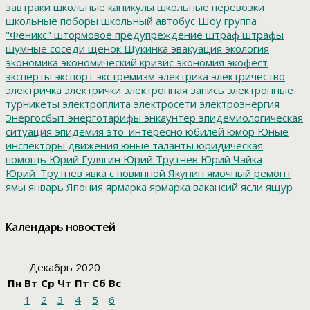
завтраки
школьные каникулы
школьные перевозки
школьные поборы
школьный автобус
Шоу группа
"Феникс"
штормовое предупреждение
штраф
штрафы
шумные соседи
щенок
Щукинка
эвакуация
экология
экономика
экономический кризис
экономия
экофест
эксперты
экспорт
экстремизм
электрика
электричество
электричка
электрички
электронная запись
электронные
турникеты
электроплита
электросети
электроэнергия
Энергосбыт
энерготарифы
энкаунтер
эпидемиологическая
ситуация
эпидемия
это_интересно
юбилей
юмор
Юные
инспекторы движения
юные таланты
юридическая
помощь
Юрий Гулягин
Юрий Трутнев
Юрий Чайка
Юрий_Трутнев
явка с повинной
Якунин
ямочный ремонт
ямы
январь
Япония
ярмарка
ярмарка вакансий
ясли
ящур
Календарь новостей
Декабрь 2020
Пн
Вт
Ср
Чт
Пт
Сб
Вс
1
2
3
4
5
6