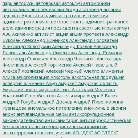
парк
автобусы
автовокзал
автоклуб
автомобили
автомобиль
автоперевозки
Агада
агитпоезд
аграрии
адвокат
Адвокаты
административная комиссия
административная ответственность
административное
дело
администрация президента
азартные игры
азимут
АЗС
Акименко
активист
акция
акция протеста
Александр
Буксман
Александр Винников
Александр Головатый
Александр Золотухин
Александр Козлов
Александр
Левинталь
Александр Ливенталь
Александр Романов
Александр Соловьев
Александр Чаплыгин
Александра
Филиппова
Алексей Корниенко
Алексей Навальный
Алексей Хозяйский
Алексей Черный
Алеппо
алименты
Алиса
алкоголизация
Алкоголь
алкогольная продукция
аллергия
альманах
Амур
Амурзет
Амурская область
Амурский полоз
амурский тигр
Анатолий Мелешко
Анатолий Скоробогатов
Ангелы мира
Андрей Бялик
Андрей Голубь
Андрей Драчев
Андрей Пивенко
Анна
Кузнецова
аномальное потепление
анонимные звонки
анонс
антивандальные меры
антикоррупционное
законодательство
антисанитария
антитеррористическая
безопасность
антитеррористическая комиссия
антитеррористические учения
АО "ДГК"
АО "ДРСК"