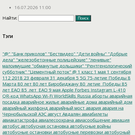
16.07.2026 11:00
Найти:
Тэги
"@"
"Банк приколов"
"Бествидео"
"Дети войны"
"Добрые
дела"
"железобетонные полицейские"
"ленивые"
малоимущие
"обманутые дольщики"
"Рентгенологический
субботник"
"Цементный поток"
@
1 класс
1 мая
1 сентября
112
2018
23 февраля
31 декабря
5
5G
75-летие Победы
8
Марта
80 лет
80 лет Биробиджану
80_летие_Победы
85
лет ЕАО
85_лет_ЕАО
9 мая
Apple
Forbes
Instagram
L-410
QR-код
WhatsApp
Wi-Fi
WorldSkills Russia
аборты
аварийная
посадка
аварийное жилье
аварийные дома
аварийный дом
аварийный жилфонд
аварийный мост
авария
авария на
Чернобыльской АЭС
август
Авдалян
авиабилеты
авиакатастрофа
авиалесоохрана
авиасообщение
авиация
автобус
автобусная остановка
автобусные войны
автобусные остановки
автобусные перевозки
автобусный