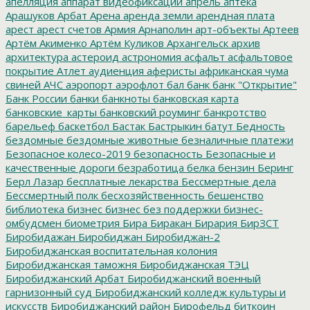
апелляция
аппарат видеофиксации
апрель
аптека
Арашуков
Арбат
Арена
аренда земли
арендная плата
арест
арест счетов
Армия
Арнаполин
арт-объекты
Артеев
Артём Акименко
Артём Куликов
Архангельск
архив
архитектура
астероид
астрономия
асфальт
асфальтовое
покрытие
Атлет
аудиенция
аферисты
африканская чума
свиней
АЧС
аэропорт
аэрофлот
бал
банк
банк "Открытие"
Банк России
банки
банкноты
банковская карта
банковские_карты
банковский роуминг
банкротство
барельеф
баскетбол
Бастак
Бастрыкин
батут
Бедность
бездомные
бездомные животные
безналичные платежи
Безопасное колесо-2019
безопасность
Безопасные и
качественные дороги
безработица
белка
бензин
Беринг
Берл Лазар
бесплатные лекарства
Бессмертные дела
Бессмертный полк
бесхозяйственность
бешенство
библиотека
бизнес
бизнес без поддержки
бизнес-
омбудсмен
биометрия
Бира
Биракан
Бирария
БирЗСТ
Биробидажан
Биробиджан
Биробиджан-2
Биробиджанская воспитательная колония
Биробиджанская таможня
Биробиджанская ТЭЦ
Биробиджанский Арбат
Биробиджанский военный
гарнизонный суд
Биробиджанский колледж культуры и
искусств
Биробиджанский район
Бирофельд
биткоин