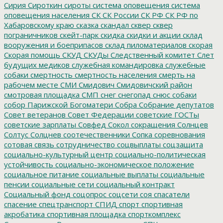
Сирия
Сироткин
сироты
система оповещения
система
оповещения населения
СК
СК России
СК РФ
СК РФ по
Хабаровскому краю
сказка
скандал
сквер
сквер
пограничников
скейт-парк
скидка
скидки и акции
склад
вооружения и боеприпасов
склад пиломатериалов
скорая
Скорая помощь
СКУД
СКУДы
Следственный комитет
Слет
будущих медиков
служебная командировка
служебные
собаки
смертность
смертность населения
смерть на
рабочем месте
СМИ
Смидович
Смидовичский район
смотровая площадка
СМП
снег
снегопад
снюс
собаки
собор Парижской Богоматери
Собра
Собрание депутатов
Совет ветеранов
Совет Федерации
советские ГОСТы
советские зарплаты
Совфед
Сокол
сокращения
Солнцев
Солтус
Солцнев
соотечественники
Сопка
соревнования
сотовая связь
сотрудничество
соцвыплаты
соцзащита
социально-культурный центр
социально-политическая
устойчивость
социально-экономическое положение
социальное питание
социальные выплаты
социальные
пенсии
социальные сети
социальный контракт
Социальный фонд
соцопрос
соцсети
соя
спасатели
спасение
спецтранспорт
СПИД
спорт
спортивная
акробатика
спортивная площадка
спорткомплекс