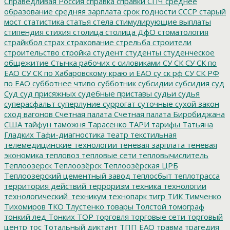
Справедливая Россия
справка
справки
СПЧ
среднее
образование
средняя зарплата
срок годности
СССР
старый
мост
статистика
статья
стела
стимулирующие выплаты
стипендия
стихия
столица
столица ДфО
стоматология
страйкбол
страх
страхование
стрельба
строители
строительство
стройка
студент
студенты
студенческое
общежитие
Стычка рабочих с силовиками
СУ СК
СУ СК по
ЕАО
СУ СК по Хабаровскому краю и ЕАО
су ск рф
СУ СК РФ
по ЕАО
субботнее чтиво
субботник
субсидии
субсидия
суд
Суд
суд присяжных
судебные приставы
судьи
судья
суперасфальт
суперлуние
суррогат
суточные
сухой закон
сход вагонов
Счетная палата
Счетная палата Биробиджана
США
тайфун
таможня
Тарасенко
ТАРИ
тарифы
Татьяна
Гладких
Тафи-диагностика
театр
текстильная
телемедицинские технологии
теневая зарплата
теневая
экономика
тепловоз
тепловые сети
тепловычислитель
Теплоозерск
Теплоозёрск
Теплоозёрская ЦРБ
Теплоозерский цементный завод
теплосбыт
теплотрасса
территория действий
терроризм
техника
технологии
технологический_техникум
технопарк
тигр
ТИК
Тимченко
Тихомиров
ТКО
Тлустенко
товары
Толстой
томограф
тонкий лед
Тонких
ТОР
торговля
торговые сети
торговый
центр
тос
Тотальный диктант
ТПП ЕАО
травма
трагедия