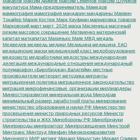
Макаров
Максим Акимов
Максим Семенов
Максим Шупиков
макулатура
Мама-предприниматель
Мамедов
маммография
мамография
мандарин
мандарины
Марвин
Токайер
Мария Костюк
Марк Кауфман
маркировка товаров
Марковский
март
март_2026
маска
Масленица
масочный
режим
массовое сокращение
Матвиенко
материнский
капитал
маткапитал
Махинько
Маяк
МВД
медаль
Медведев
медведь
медики
Медицина
медицина_ЕАО
медицинские маски
медицинский класс
медоборудование
медосмотр
медработники
медсестры
международная
делегация
международные отношения
международный
полумарафон «Биробиджан-Валдгейм»
местные
производители
метеорит
методика
мигранты
миграционная политика
миграционное законодательство
миграция
микрофинансовые_организации
миллиардеры
Минвостокразвития
минеральная вода
Минздрав
минимальный размер заработной платы
минирование
министерство образования и науки РФ
Министерство
просвещения
министр природных ресурсов
Министр
строительства и ЖКХ
Минобороны РФ
Минобрнауки
Минприроды
минпромторг
Минпросвещения
Минстрой
Минтранс
Минтруд
Минфин
Минэкономразвития
Минэнерго
МИР
митинг
Михаил Мишустин
Михаил Озимок