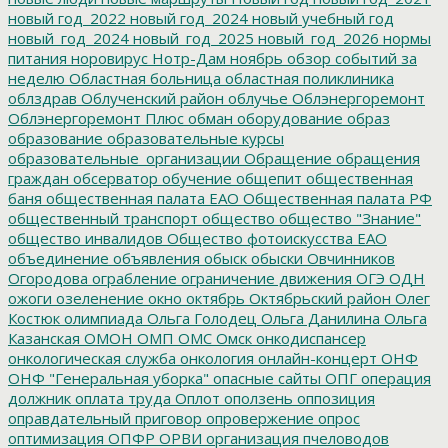
новый год_2022
новый год_2024
новый учебный год
новый_год_2024
новый_год_2025
новый_год_2026
нормы
питания
норовирус
Нотр-Дам
ноябрь
обзор событий за
неделю
Областная больница
областная поликлиника
облздрав
Облученский район
облучье
Облэнергоремонт
Облэнергоремонт Плюс
обман
оборудование
образ
образование
образовательные курсы
образовательные_организации
Обращение
обращения
граждан
обсерватор
обучение
общепит
общественная
баня
общественная палата ЕАО
Общественная палата РФ
общественный транспорт
общество
общество "Знание"
общество инвалидов
Общество фотоискусства ЕАО
объединение
объявления
обыск
обыски
Овчинников
Огородова
ограбление
ограничение движения
ОГЭ
ОДН
ожоги
озеленение
окно
октябрь
Октябрьский район
Олег
Костюк
олимпиада
Ольга Голодец
Ольга Данилина
Ольга
Казанская
ОМОН
ОМП
ОМС
Омск
онкодиспансер
онкологическая служба
онкология
онлайн-концерт
ОНФ
ОНФ "Генеральная уборка"
опасные сайты
ОПГ
операция
должник
оплата труда
Оплот
оползень
оппозиция
оправдательный приговор
опровержение
опрос
оптимизация
ОПФР
ОРВИ
организация пчеловодов