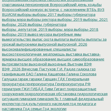
спартакиада пенсионеров
Всероссийский день ходьбы
Всероссийский конкурс
встреча_с_населением
ВТБъ
ВУЗ
ВЦИОМ
выборы
выборы 2017
выборы губернатора
выборы мэра
выборы ректора
выборы_2019
выборы_2021
выборы_2026
выборы_губернатора
выборы_депутатов_2019
выборы_мэра
выборы-2018
выборы-2019
вывоз мусора
выгребные ямы
вымогательство
выпас скота
выплата
выплаты
выплаты за
урожай
выпускники
выпускной
выпускной_2026
высококвалифицированные специалисты
высокотехнологичная_медпомощь
выставка
выставка-
ярмарка
высшее образование
высшее самообразование
вытрезвители
выходной
выходные
Вьетнам
ВЭФ
ВЭФ_2026
Вячеслав Пастухов
Г.И. Радде
гадюка
газ
газификация ЕАО
Галина Кашапова
Галина Соколова
Галушка
гараж
гаражи
Гаршин
ГДК
Генеральная
прокуратура
генпрокуратура
Генпрокуратура РФ
гериатрия
ГЖИ
ГИБДД
Гиви
Гигант
гидрозащитные
сооружения
гидрологическая обстановка
гидрологическая
ситуация
гимназия
гимназия № 1
главный федеральный
инспектор
год культурного наследия
год педагога и
наставника
Год семьи
Год экологии