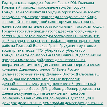
Год_единства_народов_России
Гознак
ГОК
Голикова
Головатый
гололед
голосование
голубая сорока
Гольдштейн
гомеопатия
Гордума
горки
горки на Арбате
городская Дума
городская среда
городское кладбище
городской парк
городской пляж
горячая вода
горячая
линия
горячее питание
госавтоинспекция
госархив
госдолг
Госдума
госжилинспекция
господдержка
госслужащие
гостиница "Восток"
госуслуги
госхакупки
ГП "Фармация"
грабеж
град
граница
грант
график подвоза воды
график
работы
Григорий Волохов
Грипп
Грудинин
грунтовые
воды
грязная вода
ГТО
губернатор
губернатор
Гольдштейн
губернатор ЕАО
ГУК
Гулягин
Д
давление на
предпринимателей
дайджест
Дальневосточная
оперативная таможня
Дальневосточная энергетическая
компания
Дальневосточное ГУ Банка России
дальневосточный гектар
Дальний Восток
Дальсельмаш
дамба
дачное расписание
дачные перевозки
дачный_сезон_2026
ДВЖД
Движение общественный
контроль
двор
Дворы
ДГК
дебош
дебошир
дедовщина
Деева
дежурные группы
дезинфекция
декабрь
декларационная компания
декларация
декларация о
доходах
дело Ельчина
демография
демогрфия
денежные