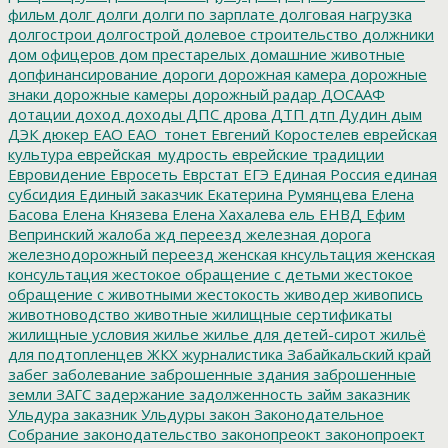
фильм
долг
долги
долги по зарплате
долговая нагрузка
долгострои
долгострой
долевое строительство
должники
дом офицеров
дом престарелых
домашние животные
допфинансирование
дороги
дорожная камера
дорожные
знаки
дорожные камеры
дорожный радар
ДОСААФ
дотации
доход
доходы
ДПС
дрова
ДТП
дтп
Дудин
дым
ДЭК
дюкер
ЕАО
ЕАО_тонет
Евгений Коростелев
еврейская
культура
еврейская_мудрость
еврейские традиции
Евровидение
Евросеть
Еврстат
ЕГЭ
Единая Россия
единая
субсидия
Единый заказчик
Екатерина Румянцева
Елена
Басова
Елена Князева
Елена Хахалева
ель
ЕНВД
Ефим
Вепринский
жалоба
жд переезд
железная дорога
железнодорожный переезд
женская кнсультация
женская
консультация
жестокое обращение с детьми
жестокое
обращение с животными
жестокость
живодер
живопись
животноводство
животные
жилищные сертификаты
жилищные условия
жилье
жилье для детей-сирот
жильё
для подтопленцев
ЖКХ
журналистика
Забайкальский край
забег
заболевание
заброшенные здания
заброшенные
земли
ЗАГС
задержание
задолженность
займ
заказник
Ульдура
заказник Ульдуры
закон
Законодательное
Собрание
законодательство
законопреокт
законопроект