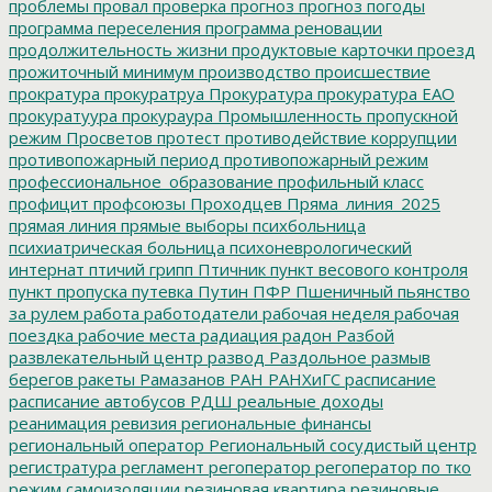
проблемы
провал
проверка
прогноз
прогноз погоды
программа переселения
программа реновации
продолжительность жизни
продуктовые карточки
проезд
прожиточный минимум
производство
происшествие
прократура
прокуратруа
Прокуратура
прокуратура ЕАО
прокуратуура
прокураура
Промышленность
пропускной
режим
Просветов
протест
противодействие коррупции
противопожарный период
противопожарный режим
профессиональное_образование
профильный класс
профицит
профсоюзы
Проходцев
Пряма_линия_2025
прямая линия
прямые выборы
психбольница
психиатрическая больница
психоневрологический
интернат
птичий грипп
Птичник
пункт весового контроля
пункт пропуска
путевка
Путин
ПФР
Пшеничный
пьянство
за рулем
работа
работодатели
рабочая неделя
рабочая
поездка
рабочие места
радиация
радон
Разбой
развлекательный центр
развод
Раздольное
размыв
берегов
ракеты
Рамазанов
РАН
РАНХиГС
расписание
расписание автобусов
РДШ
реальные доходы
реанимация
ревизия
региональные финансы
региональный оператор
Региональный сосудистый центр
регистратура
регламент
регоператор
регоператор по тко
режим самоизоляции
резиновая квартира
резиновые