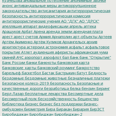
Кузнецова
аномальное потепление
анонимные звонки
анонс
антивандальные меры
антикоррупционное
законодательство
антисанитария
антитеррористическая
безопасность
антитеррористическая комиссия
антитеррористические учения
АО "ДГК"
АО "ДРСК"
апелляция
аппарат видеофиксации
апрель
аптека
Арашуков
Арбат
Арена
аренда земли
арендная плата
арест
арест счетов
Армия
Арнаполин
арт-объекты
Артеев
Артём Акименко
Артём Куликов
Архангельск
архив
архитектура
астероид
астрономия
асфальт
асфальтовое
покрытие
Атлет
аудиенция
аферисты
африканская чума
свиней
АЧС
аэропорт
аэрофлот
бал
банк
банк "Открытие"
Банк России
банки
банкноты
банковская карта
банковские_карты
банковский роуминг
банкротство
барельеф
баскетбол
Бастак
Бастрыкин
батут
Бедность
бездомные
бездомные животные
безналичные платежи
Безопасное колесо-2019
безопасность
Безопасные и
качественные дороги
безработица
белка
бензин
Беринг
Берл Лазар
бесплатные лекарства
Бессмертные дела
Бессмертный полк
бесхозяйственность
бешенство
библиотека
бизнес
бизнес без поддержки
бизнес-
омбудсмен
биометрия
Бира
Биракан
Бирария
БирЗСТ
Биробидажан
Биробиджан
Биробиджан-2