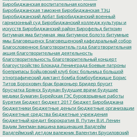
Биробиджанская воспитательная колония
Биробиджанская таможня
Биробиджанская ТЭЦ
Биробиджанский Арбат
Биробиджанский военный
гарнизонный суд
Биробиджанский колледж культуры и
искусств
Биробиджанский район
Бирофельд
биткоин
битумная яма
битумная_яма
битумное болото
битумные
ямы
Благовещенск
Благовещенский кафедральный собор
Благословенное
благотворитель года
благотворительная
акция
благотворительная деятельность
благотворительность
благотворительный концерт
благоустройство
Блокада Ленинграда
боевые патроны
боеприпасы
Бойцовский клуб
бокс
больница
большой
этнографический диктант
бомба
бомбоубежище
Борис
Титов
Борохович
брак
браконьер
Бридер
брусит
брусчатка
Брянск
Будукан
будущие врачи
будущие
медики
Бумагин
Бурейская ГЭС
буровзрывные работы
Бурятия
Бюджет
бюджет 2017
бюджет Биробиджана
бюджетники
бюджетные деньги
бюджетные организации
бюджетные средства
бюджетные учреждения
бюджетный кредит
бюрократия
В. Путин
В.И. Ленин
Вадим Зингман
вакцина
вакцинация
Валдгейм
Валдгеймский детдом
валежник
Валентин Брусиловский