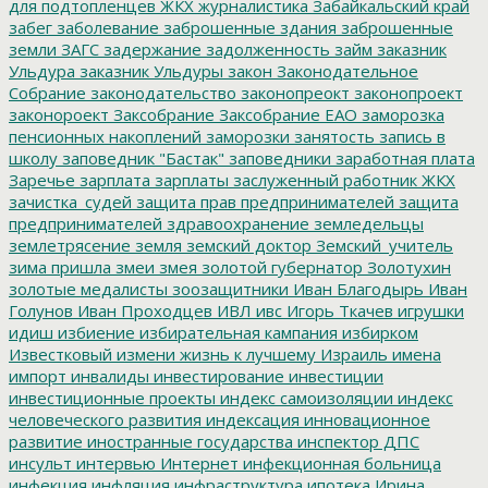
для подтопленцев
ЖКХ
журналистика
Забайкальский край
забег
заболевание
заброшенные здания
заброшенные
земли
ЗАГС
задержание
задолженность
займ
заказник
Ульдура
заказник Ульдуры
закон
Законодательное
Собрание
законодательство
законопреокт
законопроект
законороект
Заксобрание
Заксобрание ЕАО
заморозка
пенсионных накоплений
заморозки
занятость
запись в
школу
заповедник "Бастак"
заповедники
заработная плата
Заречье
зарплата
зарплаты
заслуженный работник ЖКХ
зачистка_судей
защита прав предпринимателей
защита
предпринимателей
здравоохранение
земледельцы
землетрясение
земля
земский доктор
Земский_учитель
зима пришла
змеи
змея
золотой губернатор
Золотухин
золотые медалисты
зоозащитники
Иван Благодырь
Иван
Голунов
Иван Проходцев
ИВЛ
ивс
Игорь Ткачев
игрушки
идиш
избиение
избирательная кампания
избирком
Известковый
измени жизнь к лучшему
Израиль
имена
импорт
инвалиды
инвестирование
инвестиции
инвестиционные проекты
индекс самоизоляции
индекс
человеческого развития
индексация
инновационное
развитие
иностранные государства
инспектор ДПС
инсульт
интервью
Интернет
инфекционная больница
инфекция
инфляция
инфраструктура
ипотека
Ирина