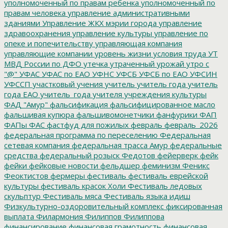
уполномоченный по правам ребенка
уполномоченный по
правам человека
управление административными
зданиями
Управление ЖКХ мэрии города
управление
здравоохранения
управление культуры
управление по
опеке и попечительству
управляющая компания
управляющие компании
уровень жизни
условия труда
УТ
МВД России по ДФО
утечка
утраченный урожай
утро с
"@"
УФАС
УФАС по ЕАО
УФНС
УФСБ
УФСБ по ЕАО
УФСИН
УФССП
участковый
учения
учитель
учитель года
учитель
года ЕАО
учитель_года
учителя
учреждения культуры
ФАД "Амур"
фальсификация
фальсифицированное масло
фальшивая купюра
фальшивомонетчики
фанфурики
ФАП
ФАПы
ФАС
фастфуд для пожилых
февраль
февраль_2026
федеральная программа по переселению
Федеральная
сетевая компания
федеральная трасса Амур
федеральные
средства
федеральный розыск
Федотов
фейерверк
фейк
фейки
фейковые новости
фельдшер
феминизм
Феникс
Феоктистов
фермеры
фестиваль
фестиваль еврейской
культуры
фестиваль красок Холи
Фестиваль ледовых
скульптур
Фестиваль мяса
Фестиваль языка идиш
Физкультурно-оздоровительный комплекс
фиксированная
выплата
Филармония
Филиппов
Филиппова
финансирование
финансовая грамотность
финансовая