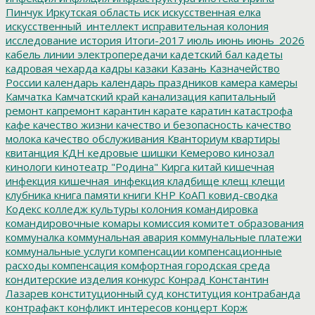
Пинчук
Иркутская область
иск
искусственная елка
искусственный_интеллект
исправительная колония
исследование
история
Итоги-2017
июль
июнь
июнь_2026
кабель линии электропередачи
кадетский бал
кадеты
кадровая чехарда
кадры
казаки
Казань
Казначейство
России
календарь
календарь праздников
камера
камеры
Камчатка
Камчатский край
канализация
капитальный
ремонт
капремонт
карантин
карате
каратин
катастрофа
кафе
качество жизни
качество и безопасность
качество
молока
качество обслуживания
Кванториум
квартиры
квитанция
КДН
кедровые шишки
Кемерово
кинозал
кинологи
кинотеатр "Родина"
Кирга
китай
кишечная
инфекция
кишечная_инфекция
кладбище
клещ
клещи
клубника
книга памяти
книги
КНР
КоАП
ковид-сводка
Кодекс
колледж культуры
колония
командировка
командировочные
комары
комиссия
комитет образования
коммуналка
коммунальная авария
коммунальные платежи
коммунальные услуги
компенсации
компенсационные
расходы
компенсация
комфортная городская среда
кондитерские изделия
конкурс
Конрад
Константин
Лазарев
конституционный суд
конституция
контрабанда
контрафакт
конфликт интересов
концерт
Корж