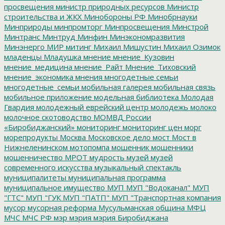
просвещения
министр природных ресурсов
Министр
строительства и ЖКХ
Минобороны РФ
Минобрнауки
Минприроды
минпромторг
Минпросвещения
Минстрой
Минтранс
Минтруд
Минфин
Минэкономразвития
Минэнерго
МИР
митинг
Михаил Мишустин
Михаил Озимок
младенцы
Младушка
мнение
мнение_Кузовин
мнение_медицина
мнение_Райт
Мнение_Тиховский
мнение_экономика
мнения
многодетные семьи
многодетные_семьи
мобильная галерея
мобильная связь
мобильное приложение
модельная библиотека
Молодая
Гвардия
молодежный еврейский центр
молодежь
молоко
молочное скотоводство
МОМВД России
«Биробиджанский»
мониторинг
мониторинг цен
морг
морепродукты
Москва
Московское дело
мост
Мост в
Нижнеленинском
мотопомпа
мошенник
мошенники
мошенничество
МРОТ
мудрость
музей
музей
современного искусства
музыкальный спектакль
муниципалитеты
муниципальная программа
муниципальное имущество
МУП
МУП "Водоканал"
МУП
"ГТС"
МУП "ГУК
МУП "ПАТП"
МУП "Транспортная компания
мусор
мусорная реформа
Мусульманская община
МФЦ
МЧС
МЧС РФ
мэр
мэрия
мэрия Биробиджана