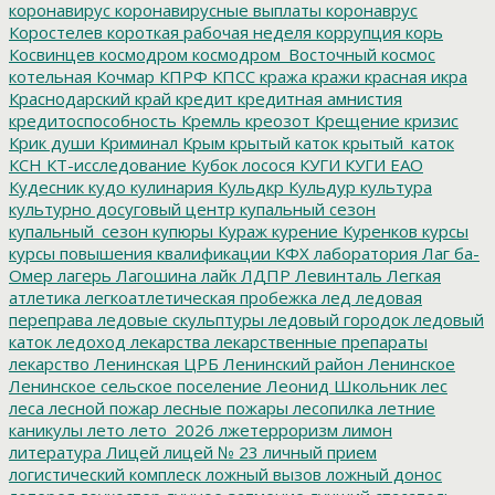
коронавирус
коронавирусные выплаты
коронаврус
Коростелев
короткая рабочая неделя
коррупция
корь
Косвинцев
космодром
космодром_Восточный
космос
котельная
Кочмар
КПРФ
КПСС
кража
кражи
красная икра
Краснодарский край
кредит
кредитная амнистия
кредитоспособность
Кремль
креозот
Крещение
кризис
Крик души
Криминал
Крым
крытый каток
крытый_каток
КСН
КТ-исследование
Кубок лосося
КУГИ
КУГИ ЕАО
Кудесник
кудо
кулинария
Кульдкр
Кульдур
культура
культурно досуговый центр
купальный сезон
купальный_сезон
купюры
Кураж
курение
Куренков
курсы
курсы повышения квалификации
КФХ
лаборатория
Лаг ба-
Омер
лагерь
Лагошина
лайк
ЛДПР
Левинталь
Легкая
атлетика
легкоатлетическая пробежка
лед
ледовая
переправа
ледовые скульптуры
ледовый городок
ледовый
каток
ледоход
лекарства
лекарственные препараты
лекарство
Ленинская ЦРБ
Ленинский район
Ленинское
Ленинское сельское поселение
Леонид Школьник
лес
леса
лесной пожар
лесные пожары
лесопилка
летние
каникулы
лето
лето_2026
лжетерроризм
лимон
литература
Лицей
лицей № 23
личный прием
логистический комплеск
ложный вызов
ложный донос