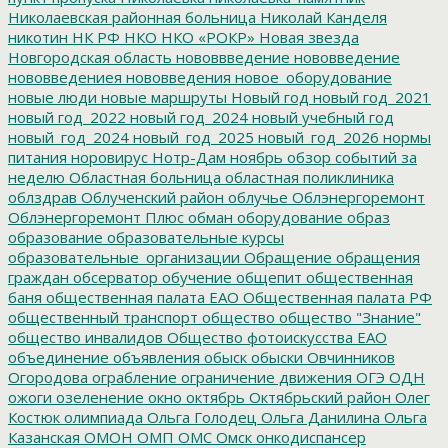
Николаевская районная больница
Николай Канделя
никотин
НК РФ
НКО
НКО «РОКР»
Новая звезда
Новгородская область
нововвведение
нововведение
нововведениея
нововведения
новое_оборудование
новые люди
новые маршруты
Новый год
новый год_2021
новый год_2022
новый год_2024
новый учебный год
новый_год_2024
новый_год_2025
новый_год_2026
нормы
питания
норовирус
Нотр-Дам
ноябрь
обзор событий за
неделю
Областная больница
областная поликлиника
облздрав
Облученский район
облучье
Облэнергоремонт
Облэнергоремонт Плюс
обман
оборудование
образ
образование
образовательные курсы
образовательные_организации
Обращение
обращения
граждан
обсерватор
обучение
общепит
общественная
баня
общественная палата ЕАО
Общественная палата РФ
общественный транспорт
общество
общество "Знание"
общество инвалидов
Общество фотоискусства ЕАО
объединение
объявления
обыск
обыски
Овчинников
Огородова
ограбление
ограничение движения
ОГЭ
ОДН
ожоги
озеленение
окно
октябрь
Октябрьский район
Олег
Костюк
олимпиада
Ольга Голодец
Ольга Данилина
Ольга
Казанская
ОМОН
ОМП
ОМС
Омск
онкодиспансер