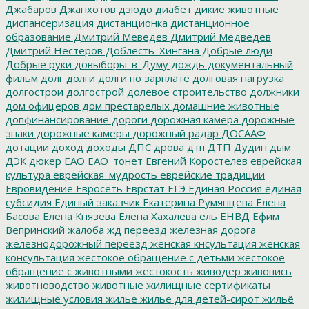
Джабаров
Джанхотов
дзюдо
диабет
дикие животные
диспансеризация
дистанционка
дистанционное
образование
Дмитрий Меведев
Дмитрий Медведев
Дмитрий Нестеров
Доблесть_Хингана
Добрые люди
Добрые руки
довыборы_в_Думу
дождь
документальный
фильм
долг
долги
долги по зарплате
долговая нагрузка
долгострои
долгострой
долевое строительство
должники
дом офицеров
дом престарелых
домашние животные
допфинансирование
дороги
дорожная камера
дорожные
знаки
дорожные камеры
дорожный радар
ДОСААФ
дотации
доход
доходы
ДПС
дрова
дтп
ДТП
Дудин
дым
ДЭК
дюкер
ЕАО
ЕАО_тонет
Евгений Коростелев
еврейская
культура
еврейская_мудрость
еврейские традиции
Евровидение
Евросеть
Еврстат
ЕГЭ
Единая Россия
единая
субсидия
Единый заказчик
Екатерина Румянцева
Елена
Басова
Елена Князева
Елена Хахалева
ель
ЕНВД
Ефим
Вепринский
жалоба
жд переезд
железная дорога
железнодорожный переезд
женская кнсультация
женская
консультация
жестокое обращение с детьми
жестокое
обращение с животными
жестокость
живодер
живопись
животноводство
животные
жилищные сертификаты
жилищные условия
жилье
жилье для детей-сирот
жильё