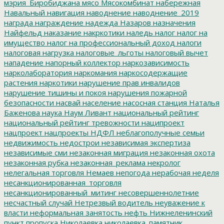
мэрия_Биробиджана
мясо
Мясокомбинат
набережная
Навальный
навигация
наводнение
наводнение_2019
награда
награждение
надежда
Назаров
назначения
Найфельд
наказание
накркотики
наледь
налог
налог на
имущество
налог на профессиональный доход
налоги
налоговая нагрузка
налоговые_льготы
налоговый вычет
нападение
напорный коллектор
наркозависимость
нарколаборатория
наркомания
наркосодержащие
растения
наркотики
нарушение прав инвалидов
нарушение тишины и покоя
нарушения пожарной
безопасности
насвай
население
насосная станция
Наталья
Баженова
наука
Наум Ливант
национальный рейтинг
национальный рейтинг тревожности
наципроект
нацпроект
нацпроекты
НДФЛ
неблагополучные семьи
недвижимость
недострои
независимая экспертиза
независимые сми
незаконная миграция
незаконная охота
незаконная рубка
незаконная_реклама
некролог
нелегальная торговля
Немаев
непогода
нерабочая неделя
несанкционированная_торговля
несанкционированный_митинг
несовершеннолетние
несчастный случай
Нетрезвый водитель
неуважение к
власти
неформальная занятость
нефть
Нижнеленинский
пункт пропуска
Николаевка
николаевка_памятник