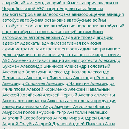
аварийный жилфонд
аварийный мост
авария
авария на
Чернобыльской АЭС
август
Авдалян
авиабилеты
авиакатастрофа
авиалесоохрана
авиасообщение
авиация
автобус
автобусная остановка
автобусные войны
автобусные остановки
автобусные перевозки
автобусный
парк
автобусы
автовокзал
автоклуб
автомобили
автомобиль
автоперевозки
Агада
агитпоезд
аграрии
адвокат
Адвокаты
административная комиссия
административная ответственность
административное
дело
администрация президента
азартные игры
азимут
АЗС
Акименко
активист
акция
акция протеста
Александр
Буксман
Александр Винников
Александр Головатый
Александр Золотухин
Александр Козлов
Александр
Левинталь
Александр Ливенталь
Александр Романов
Александр Соловьев
Александр Чаплыгин
Александра
Филиппова
Алексей Корниенко
Алексей Навальный
Алексей Хозяйский
Алексей Черный
Алеппо
алименты
Алиса
алкоголизация
Алкоголь
алкогольная продукция
аллергия
альманах
Амур
Амурзет
Амурская область
Амурский полоз
амурский тигр
Анатолий Мелешко
Анатолий Скоробогатов
Ангелы мира
Андрей Бялик
Андрей Голубь
Андрей Драчев
Андрей Пивенко
Анна