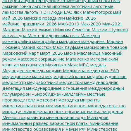
лотерея
лоукостер
лунное затмение
лучший спасатель
лыжная гонка
льготная ипотека
льготники
льготные
лекарства
льготы
ЛЭП
люди ЕАО
люк
Магнитогорск
май
май_2026
майские праздники
майские_2026
майские_праздники_2026
МАК-2019
Мак-2020
Мак-2021
Макаров
Максим Акимов
Максим Семенов
Максим Шупиков
макулатура
Мама-предприниматель
Мамедов
маммография
мамография
мандарин
мандарины
Марвин
Токайер
Мария Костюк
Марк Кауфман
маркировка товаров
Марковский
март
март_2026
маска
Масленица
масочный
режим
массовое сокращение
Матвиенко
материнский
капитал
маткапитал
Махинько
Маяк
МВД
медаль
Медведев
медведь
медики
Медицина
медицина_ЕАО
медицинские маски
медицинский класс
медоборудование
медосмотр
медработники
медсестры
международная
делегация
международные отношения
международный
полумарафон «Биробиджан-Валдгейм»
местные
производители
метеорит
методика
мигранты
миграционная политика
миграционное законодательство
миграция
микрофинансовые_организации
миллиардеры
Минвостокразвития
минеральная вода
Минздрав
минимальный размер заработной платы
минирование
министерство образования и науки РФ
Министерство