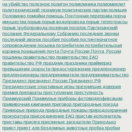
на убийство
полезное
полигон
поликлиника
полиомиелит
политехнический техникум
политические партии
полиция
Половинко
помойки
помощь
Понтонная переправа
порча
имущества
порыв
порыв водопровода
порыв теплотрассы
порыв трубопровода
посевная
поселок Партизанский
послание Федеральному Собранию
последние звонки
последний звонок
пособие
пособия
постинтернатное
сопровождение
посылка
потребители
потребительская
корзина
похищение
почта
Почта России
Почта_России
пошлины
правительство
правительство ЕАО
правительство РФ
праздник
праздники
праймериз
превышение скорости
предостережение
предпенсионер
предпенсионеры
предприниматели
предпринимательство
Президент
президент России
Президент РФ
Президентские спортивные игры
презумпция доверия
премия
препараты
преступление
преступность
Приамурский
Приамурье
приборы фотовидеофиксации
прививочная кампания
приговор
пригородные поезда
Приморье
природа
природные пожары
природоохранная
прокуратура
присоединение ЕАО
пристав-исполнитель
приставы
присяга
присяжные заседатели
Приходько
приют
приют для бездомных животных
пробка
пробки