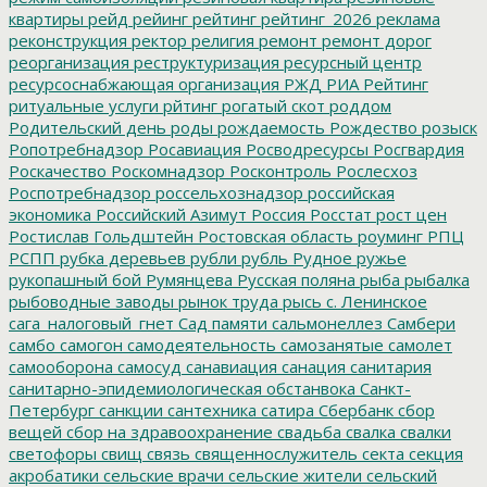
квартиры
рейд
рейинг
рейтинг
рейтинг_2026
реклама
реконструкция
ректор
религия
ремонт
ремонт дорог
реорганизация
реструктуризация
ресурсный центр
ресурсоснабжающая организация
РЖД
РИА Рейтинг
ритуальные услуги
рйтинг
рогатый скот
роддом
Родительский день
роды
рождаемость
Рождество
розыск
Ропотребнадзор
Росавиация
Росводресурсы
Росгвардия
Роскачество
Роскомнадзор
Росконтроль
Рослесхоз
Роспотребнадзор
россельхознадзор
российская
экономика
Российский Азимут
Россия
Росстат
рост цен
Ростислав Гольдштейн
Ростовская область
роуминг
РПЦ
РСПП
рубка деревьев
рубли
рубль
Рудное
ружье
рукопашный бой
Румянцева
Русская поляна
рыба
рыбалка
рыбоводные заводы
рынок труда
рысь
с. Ленинское
сага_налоговый_гнет
Сад памяти
сальмонеллез
Самбери
самбо
самогон
самодеятельность
самозанятые
самолет
самооборона
самосуд
санавиация
санация
санитария
санитарно-эпидемиологическая обстанвока
Санкт-
Петербург
санкции
сантехника
сатира
Сбербанк
сбор
вещей
сбор на здравоохранение
свадьба
свалка
свалки
светофоры
свищ
связь
священнослужитель
секта
секция
акробатики
сельские врачи
сельские жители
сельский