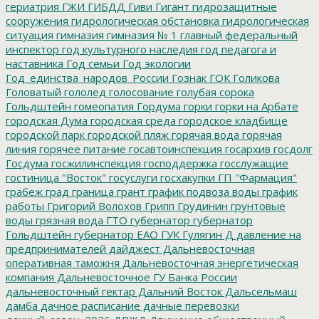
гериатрия
ГЖИ
ГИБДД
Гиви
Гигант
гидрозащитные
сооружения
гидрологическая обстановка
гидрологическая
ситуация
гимназия
гимназия № 1
главный федеральный
инспектор
год культурного наследия
год педагога и
наставника
Год семьи
Год экологии
Год_единства_народов_России
Гознак
ГОК
Голикова
Головатый
гололед
голосование
голубая сорока
Гольдштейн
гомеопатия
Гордума
горки
горки на Арбате
городская Дума
городская среда
городское кладбище
городской парк
городской пляж
горячая вода
горячая
линия
горячее питание
госавтоинспекция
госархив
госдолг
Госдума
госжилинспекция
господдержка
госслужащие
гостиница "Восток"
госуслуги
госхакупки
ГП "Фармация"
грабеж
град
граница
грант
график подвоза воды
график
работы
Григорий Волохов
Грипп
Грудинин
грунтовые
воды
грязная вода
ГТО
губернатор
губернатор
Гольдштейн
губернатор ЕАО
ГУК
Гулягин
Д
давление на
предпринимателей
дайджест
Дальневосточная
оперативная таможня
Дальневосточная энергетическая
компания
Дальневосточное ГУ Банка России
дальневосточный гектар
Дальний Восток
Дальсельмаш
дамба
дачное расписание
дачные перевозки