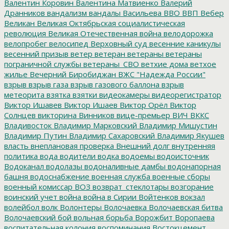
Валентин Коровин
Валентина Матвиенко
Валерий
Дранников
вандализм
вандалы
Васильева
ВВО
ВВП
Вебер
Великан
Великая Октябрьская социалистическая
революция
Великая Отечественная война
велодорожка
велопробег
велосипед
Верховный суд
весенние каникулы
весенний призыв
ветер
ветеран
ветераны
ветераны
пограничной службы
ветераны_СВО
ветхие дома
ветхое
жилье
Вечерний Биробиджан
ВЖС "Надежда России"
взрыв
взрыв газа
взрыв газового баллона
взрыв
метеорита
взятка
взятки
видеокамеры
видеорегистратор
Виктор Ишавев
Виктор Ишаев
Виктор Орёл
Виктор
Солнцев
викторина
Винников
вице-премьер
ВИЧ
ВККС
Владивосток
Владимир Марковский
Владимир Мишустин
Владимир Путин
Владимир Сахаровский
Владимир Якушев
власть
внеплановая проверка
Внешний долг
внутренняя
политика
вода
водители
водка
водоемы
водоисточник
Водоканал
водолазы
водоналивные дамбы
водонапорная
башня
водоснабжение
военная служба
военные сборы
военный комиссар
ВОЗ
возврат_стеклотары
возгорание
воинский учет
война
война в Сирии
Войтенков
вокзал
волейбол
волк
Волонтеры
Волочаевка
Волочаевская битва
Волочаевский бой
вольная борьба
Ворожбит
Воропаева
воспитательная колония
воспоминания
Востокцемент