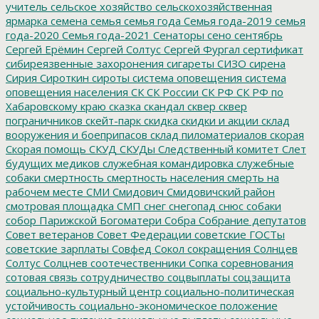
учитель
сельское хозяйство
сельскохозяйственная
ярмарка
семена
семья
семья года
Семья года-2019
семья
года-2020
Семья года-2021
Сенаторы
сено
сентябрь
Сергей Ерёмин
Сергей Солтус
Сергей Фургал
сертификат
сибиреязвенные захоронения
сигареты
СИЗО
сирена
Сирия
Сироткин
сироты
система оповещения
система
оповещения населения
СК
СК России
СК РФ
СК РФ по
Хабаровскому краю
сказка
скандал
сквер
сквер
пограничников
скейт-парк
скидка
скидки и акции
склад
вооружения и боеприпасов
склад пиломатериалов
скорая
Скорая помощь
СКУД
СКУДы
Следственный комитет
Слет
будущих медиков
служебная командировка
служебные
собаки
смертность
смертность населения
смерть на
рабочем месте
СМИ
Смидович
Смидовичский район
смотровая площадка
СМП
снег
снегопад
снюс
собаки
собор Парижской Богоматери
Собра
Собрание депутатов
Совет ветеранов
Совет Федерации
советские ГОСТы
советские зарплаты
Совфед
Сокол
сокращения
Солнцев
Солтус
Солцнев
соотечественники
Сопка
соревнования
сотовая связь
сотрудничество
соцвыплаты
соцзащита
социально-культурный центр
социально-политическая
устойчивость
социально-экономическое положение