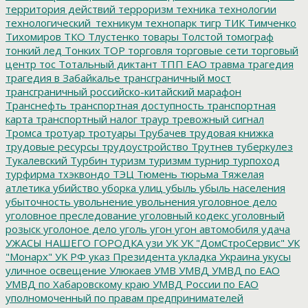
территория действий
терроризм
техника
технологии
технологический_техникум
технопарк
тигр
ТИК
Тимченко
Тихомиров
ТКО
Тлустенко
товары
Толстой
томограф
тонкий лед
Тонких
ТОР
торговля
торговые сети
торговый
центр
тос
Тотальный диктант
ТПП ЕАО
травма
трагедия
трагедия в Забайкалье
трансграничный мост
трансграничный российско-китайский марафон
Транснефть
транспортная доступность
транспортная
карта
транспортный налог
траур
тревожный сигнал
Тромса
тротуар
тротуары
Трубачев
трудовая книжка
трудовые ресурсы
трудоустройство
Трутнев
туберкулез
Тукалевский
Турбин
туризм
туризмм
турнир
турпоход
турфирма
тхэквондо
ТЭЦ
Тюмень
тюрьма
Тяжелая
атлетика
убийство
уборка улиц
убыль
убыль населения
убыточность
увольнение
увольнения
уголовное дело
уголовное преследование
уголовный кодекс
уголовный
розыск
уголоное дело
уголь
угон
угон автомобиля
удача
УЖАСЫ НАШЕГО ГОРОДКА
узи
УК
УК "ДомСтроСервис"
УК
"Монарх"
УК РФ
указ Президента
укладка
Украина
укусы
уличное освещение
Улюкаев
УМВ
УМВД
УМВД по ЕАО
УМВД по Хабаровскому краю
УМВД России по ЕАО
уполномоченный по правам предпринимателей