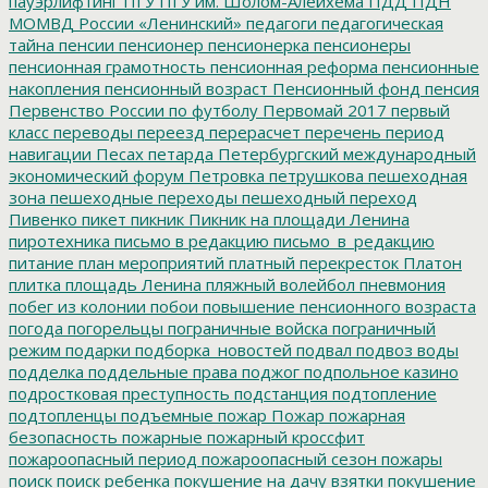
пауэрлифтинг
ПГУ
ПГУ им. Шолом-Алейхема
ПДД
ПДН
МОМВД России «Ленинский»
педагоги
педагогическая
тайна
пенсии
пенсионер
пенсионерка
пенсионеры
пенсионная грамотность
пенсионная реформа
пенсионные
накопления
пенсионный возраст
Пенсионный фонд
пенсия
Первенство России по футболу
Первомай 2017
первый
класс
переводы
переезд
перерасчет
перечень
период
навигации
Песах
петарда
Петербургский международный
экономический форум
Петровка
петрушкова
пешеходная
зона
пешеходные переходы
пешеходный переход
Пивенко
пикет
пикник
Пикник на площади Ленина
пиротехника
письмо в редакцию
письмо_в_редакцию
питание
план мероприятий
платный перекресток
Платон
плитка
площадь Ленина
пляжный волейбол
пневмония
побег из колонии
побои
повышение пенсионного возраста
погода
погорельцы
пограничные войска
пограничный
режим
подарки
подборка_новостей
подвал
подвоз воды
подделка
поддельные права
поджог
подпольное казино
подростковая преступность
подстанция
подтопление
подтопленцы
подъемные
пожар
Пожар
пожарная
безопасность
пожарные
пожарный кроссфит
пожароопасный период
пожароопасный сезон
пожары
поиск
поиск ребенка
покушение на дачу взятки
покушение