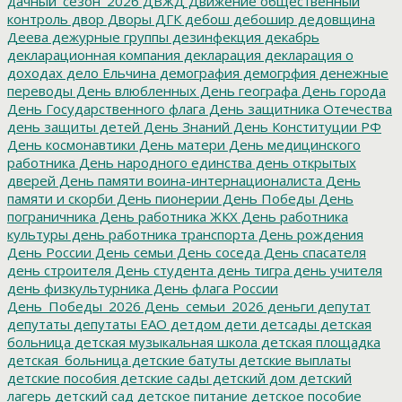
дачный_сезон_2026
ДВЖД
Движение общественный
контроль
двор
Дворы
ДГК
дебош
дебошир
дедовщина
Деева
дежурные группы
дезинфекция
декабрь
декларационная компания
декларация
декларация о
доходах
дело Ельчина
демография
демогрфия
денежные
переводы
День влюбленных
День географа
День города
День Государственного флага
День защитника Отечества
день защиты детей
День Знаний
День Конституции РФ
День космонавтики
День матери
День медицинского
работника
День народного единства
день открытых
дверей
День памяти воина-интернационалиста
День
памяти и скорби
День пионерии
День Победы
День
пограничника
День работника ЖКХ
День работника
культуры
день работника транспорта
День рождения
День России
День семьи
День соседа
День спасателя
день строителя
День студента
день тигра
день учителя
день физкультурника
День флага России
День_Победы_2026
День_семьи_2026
деньги
депутат
депутаты
депутаты ЕАО
детдом
дети
детсады
детская
больница
детская музыкальная школа
детская площадка
детская_больница
детские батуты
детские выплаты
детские пособия
детские сады
детский дом
детский
лагерь
детский сад
детское питание
детское пособие