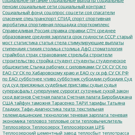
социальное питание
социальные выплаты
социальные
пенсии
социальные сети
социальный контракт
Социальный фонд
соцопрос
соцсети
соя
спасатели
спасение
спецтранспорт
СПИД
спорт
спортивная
акробатика
спортивная площадка
спорткомплекс
Справедливая Россия
справка
справки
СПЧ
среднее
образование
средняя зарплата
срок годности
СССР
старый
мост
статистика
статья
стела
стимулирующие выплаты
стипендия
стихия
столица
столица ДфО
стоматология
страйкбол
страх
страхование
стрельба
строители
строительство
стройка
студент
студенты
студенческое
общежитие
Стычка рабочих с силовиками
СУ СК
СУ СК по
ЕАО
СУ СК по Хабаровскому краю и ЕАО
су ск рф
СУ СК РФ
по ЕАО
субботнее чтиво
субботник
субсидии
субсидия
Суд
суд
суд присяжных
судебные приставы
судьи
судья
суперасфальт
суперлуние
суррогат
суточные
сухой закон
сход вагонов
Счетная палата
Счетная палата Биробиджана
США
тайфун
таможня
Тарасенко
ТАРИ
тарифы
Татьяна
Гладких
Тафи-диагностика
театр
текстильная
телемедицинские технологии
теневая зарплата
теневая
экономика
тепловоз
тепловые сети
тепловычислитель
Теплоозёрск
Теплоозерск
Теплоозёрская ЦРБ
Теплоозерский цементный завод
теплосбыт
теплотрасса