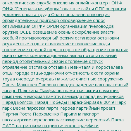
онкологическая служба
онкология
онлайн-концерт
ОНФ
ОНФ "Генеральная уборка"
опасные сайты
ОПГ
операция
должник
оплата труда
Оплот
оползень
оппозиция
оправдательный приговор
опровержение
опрос
оптимизация
ОПФР
ОРВИ
организация пчеловодов
оружие
ОСВВ
освещение
осень
оскорбление власти
особый противопожарный режим
остановка
остановки
осужденные
отдых
отключение
отключение воды
отключение горячей воды
открытое обращение
открытые
окна
отмена компенсационных выплат
отопительный
период
отопительный сезон
отопление
отпуск
отравление
отставка
отставка Левинталя и Коростелёва
отцы города
отцы-одиночки
отчетность
охота
охрана
труда
очереди
очередь на жилье
очистные сооружения
Павел Малышев
Павлова
паводок
падение
пал
палаточный
лагерь
Палькина
Памфилова
памятная акция
памятник
памятник-мемориал
память
панихида
парад выпускников
Парад колясок
Парад Победы
Парасибириада-2019
Парк
парк Весна
парковка
парта_героев
партийный проект
Партия Роста
Пархоменко
Парыгина
паспорт
пассажирские перевозки
пассажирские перевозки\
Пасха
ПАТП
патриотизм
патриотическое граффити