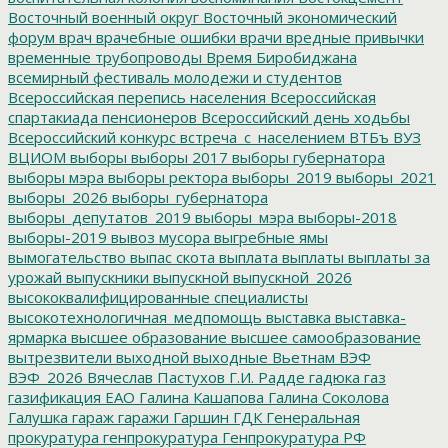
Восточный военный округ
Восточный экономический
форум
врач
врачебные ошибки
врачи
вредные привычки
временные трубопроводы
Время Биробиджана
всемирный фестиваль молодежи и студентов
Всероссийская перепись населения
Всероссийская
спартакиада пенсионеров
Всероссийский день ходьбы
Всероссийский конкурс
встреча_с_населением
ВТБъ
ВУЗ
ВЦИОМ
выборы
выборы 2017
выборы губернатора
выборы мэра
выборы ректора
выборы_2019
выборы_2021
выборы_2026
выборы_губернатора
выборы_депутатов_2019
выборы_мэра
выборы-2018
выборы-2019
вывоз мусора
выгребные ямы
вымогательство
выпас скота
выплата
выплаты
выплаты за
урожай
выпускники
выпускной
выпускной_2026
высококвалифицированные специалисты
высокотехнологичная_медпомощь
выставка
выставка-
ярмарка
высшее образование
высшее самообразование
вытрезвители
выходной
выходные
Вьетнам
ВЭФ
ВЭФ_2026
Вячеслав Пастухов
Г.И. Радде
гадюка
газ
газификация ЕАО
Галина Кашапова
Галина Соколова
Галушка
гараж
гаражи
Гаршин
ГДК
Генеральная
прокуратура
генпрокуратура
Генпрокуратура РФ