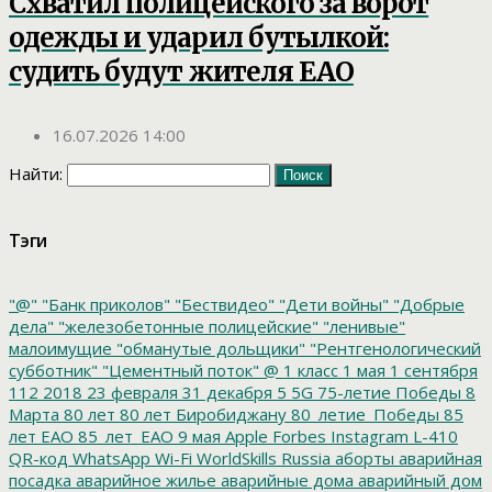
Схватил полицейского за ворот
одежды и ударил бутылкой:
судить будут жителя ЕАО
16.07.2026 14:00
Найти:
Тэги
"@"
"Банк приколов"
"Бествидео"
"Дети войны"
"Добрые
дела"
"железобетонные полицейские"
"ленивые"
малоимущие
"обманутые дольщики"
"Рентгенологический
субботник"
"Цементный поток"
@
1 класс
1 мая
1 сентября
112
2018
23 февраля
31 декабря
5
5G
75-летие Победы
8
Марта
80 лет
80 лет Биробиджану
80_летие_Победы
85
лет ЕАО
85_лет_ЕАО
9 мая
Apple
Forbes
Instagram
L-410
QR-код
WhatsApp
Wi-Fi
WorldSkills Russia
аборты
аварийная
посадка
аварийное жилье
аварийные дома
аварийный дом