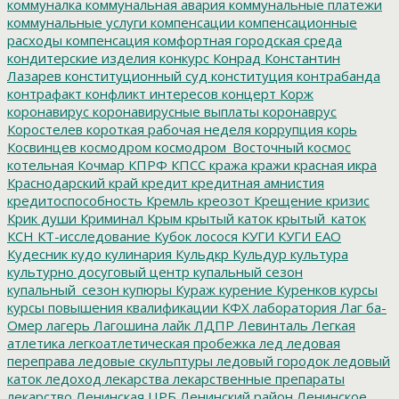
коммуналка
коммунальная авария
коммунальные платежи
коммунальные услуги
компенсации
компенсационные
расходы
компенсация
комфортная городская среда
кондитерские изделия
конкурс
Конрад
Константин
Лазарев
конституционный суд
конституция
контрабанда
контрафакт
конфликт интересов
концерт
Корж
коронавирус
коронавирусные выплаты
коронаврус
Коростелев
короткая рабочая неделя
коррупция
корь
Косвинцев
космодром
космодром_Восточный
космос
котельная
Кочмар
КПРФ
КПСС
кража
кражи
красная икра
Краснодарский край
кредит
кредитная амнистия
кредитоспособность
Кремль
креозот
Крещение
кризис
Крик души
Криминал
Крым
крытый каток
крытый_каток
КСН
КТ-исследование
Кубок лосося
КУГИ
КУГИ ЕАО
Кудесник
кудо
кулинария
Кульдкр
Кульдур
культура
культурно досуговый центр
купальный сезон
купальный_сезон
купюры
Кураж
курение
Куренков
курсы
курсы повышения квалификации
КФХ
лаборатория
Лаг ба-
Омер
лагерь
Лагошина
лайк
ЛДПР
Левинталь
Легкая
атлетика
легкоатлетическая пробежка
лед
ледовая
переправа
ледовые скульптуры
ледовый городок
ледовый
каток
ледоход
лекарства
лекарственные препараты
лекарство
Ленинская ЦРБ
Ленинский район
Ленинское