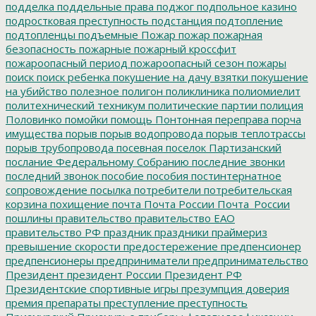
подделка
поддельные права
поджог
подпольное казино
подростковая преступность
подстанция
подтопление
подтопленцы
подъемные
Пожар
пожар
пожарная
безопасность
пожарные
пожарный кроссфит
пожароопасный период
пожароопасный сезон
пожары
поиск
поиск ребенка
покушение на дачу взятки
покушение
на убийство
полезное
полигон
поликлиника
полиомиелит
политехнический техникум
политические партии
полиция
Половинко
помойки
помощь
Понтонная переправа
порча
имущества
порыв
порыв водопровода
порыв теплотрассы
порыв трубопровода
посевная
поселок Партизанский
послание Федеральному Собранию
последние звонки
последний звонок
пособие
пособия
постинтернатное
сопровождение
посылка
потребители
потребительская
корзина
похищение
почта
Почта России
Почта_России
пошлины
правительство
правительство ЕАО
правительство РФ
праздник
праздники
праймериз
превышение скорости
предостережение
предпенсионер
предпенсионеры
предприниматели
предпринимательство
Президент
президент России
Президент РФ
Президентские спортивные игры
презумпция доверия
премия
препараты
преступление
преступность