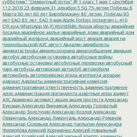
субботник"
"Цементный поток"
@
1 класс
1 мая
1 сентября
112
2018
23 февраля
31 декабря
5
5G
75-летие Победы
8
Марта
80 лет
80 лет Биробиджану
80_летие_Победы
85
лет ЕАО
85_лет_ЕАО
9 мая
Apple
Forbes
Instagram
L-410
QR-код
WhatsApp
Wi-Fi
WorldSkills Russia
аборты
аварийная
посадка
аварийное жилье
аварийные дома
аварийный дом
аварийный жилфонд
аварийный мост
авария
авария на
Чернобыльской АЭС
август
Авдалян
авиабилеты
авиакатастрофа
авиалесоохрана
авиасообщение
авиация
автобус
автобусная остановка
автобусные войны
автобусные остановки
автобусные перевозки
автобусный
парк
автобусы
автовокзал
автоклуб
автомобили
автомобиль
автоперевозки
Агада
агитпоезд
аграрии
адвокат
Адвокаты
административная комиссия
административная ответственность
административное
дело
администрация президента
азартные игры
азимут
АЗС
Акименко
активист
акция
акция протеста
Александр
Буксман
Александр Винников
Александр Головатый
Александр Золотухин
Александр Козлов
Александр
Левинталь
Александр Ливенталь
Александр Романов
Александр Соловьев
Александр Чаплыгин
Александра
Филиппова
Алексей Корниенко
Алексей Навальный
Алексей Хозяйский
Алексей Черный
Алеппо
алименты