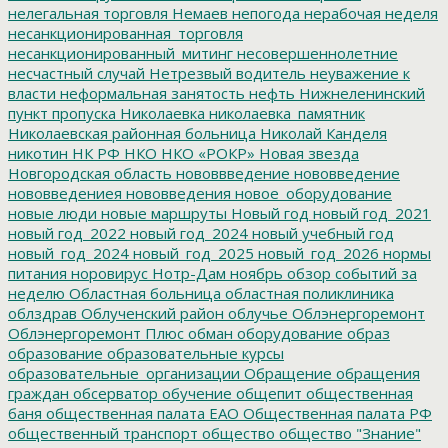
нелегальная торговля
Немаев
непогода
нерабочая неделя
несанкционированная_торговля
несанкционированный_митинг
несовершеннолетние
несчастный случай
Нетрезвый водитель
неуважение к
власти
неформальная занятость
нефть
Нижнеленинский
пункт пропуска
Николаевка
николаевка_памятник
Николаевская районная больница
Николай Канделя
никотин
НК РФ
НКО
НКО «РОКР»
Новая звезда
Новгородская область
нововвведение
нововведение
нововведениея
нововведения
новое_оборудование
новые люди
новые маршруты
Новый год
новый год_2021
новый год_2022
новый год_2024
новый учебный год
новый_год_2024
новый_год_2025
новый_год_2026
нормы
питания
норовирус
Нотр-Дам
ноябрь
обзор событий за
неделю
Областная больница
областная поликлиника
облздрав
Облученский район
облучье
Облэнергоремонт
Облэнергоремонт Плюс
обман
оборудование
образ
образование
образовательные курсы
образовательные_организации
Обращение
обращения
граждан
обсерватор
обучение
общепит
общественная
баня
общественная палата ЕАО
Общественная палата РФ
общественный транспорт
общество
общество "Знание"