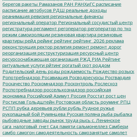
берегов
ракеты
Рамазанов
РАН
РАНХиГС
расписание
расписание автобусов
РДШ
реальные доходы
реанимация
ревизия
региональные финансы
региональный оператор
Региональный сосудистый центр
регистратура
регламент
регоператор
регоператор по тко
режим самоизоляции
резиновая квартира
резиновые
квартиры
рейд
рейинг
рейтинг
рейтинг_2026
реклама
реконструкция
ректор
религия
ремонт
ремонт дорог
реорганизация
реструктуризация
ресурсный центр
ресурсоснабжающая организация
РЖД
РИА Рейтинг
ритуальные услуги
рйтинг
рогатый скот
роддом
Родительский день
роды
рождаемость
Рождество
розыск
Ропотребнадзор
Росавиация
Росводресурсы
Росгвардия
Роскачество
Роскомнадзор
Росконтроль
Рослесхоз
Роспотребнадзор
россельхознадзор
российская
экономика
Российский Азимут
Россия
Росстат
рост цен
Ростислав Гольдштейн
Ростовская область
роуминг
РПЦ
РСПП
рубка деревьев
рубли
рубль
Рудное
ружье
рукопашный бой
Румянцева
Русская поляна
рыба
рыбалка
рыбоводные заводы
рынок труда
рысь
с. Ленинское
сага_налоговый_гнет
Сад памяти
сальмонеллез
Самбери
самбо
самогон
самодеятельность
самозанятые
самолет