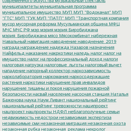
современного искусства
музыкальный спектакль
муниципалитеты
муниципальная программа
муниципальное имущество
МУП
МУП "Водоканал"
МУП
"ГТС"
МУП "ГУК
МУП "ПАТП"
МУП "Транспортная компания
мусор
мусорная реформа
Мусульманская община
МФЦ
МЧС
МЧС РФ
мэр
мэрия
мэрия Биробиджана
мэрия_Биробиджана
мясо
Мясокомбинат
набережная
Навальный
навигация
наводнение
наводнение_2019
награда
награждение
надежда
Назаров
назначения
Найфельд
наказание
накркотики
наледь
налог
налог на
имущество
налог на профессиональный доход
налоги
налоговая нагрузка
налоговые_льготы
налоговый вычет
нападение
напорный коллектор
наркозависимость
нарколаборатория
наркомания
наркосодержащие
растения
наркотики
нарушение прав инвалидов
нарушение тишины и покоя
нарушения пожарной
безопасности
насвай
население
насосная станция
Наталья
Баженова
наука
Наум Ливант
национальный рейтинг
национальный рейтинг тревожности
наципроект
нацпроект
нацпроекты
НДФЛ
неблагополучные семьи
недвижимость
недострои
независимая экспертиза
независимые сми
незаконная миграция
незаконная охота
незаконная рубка
незаконная_реклама
некролог