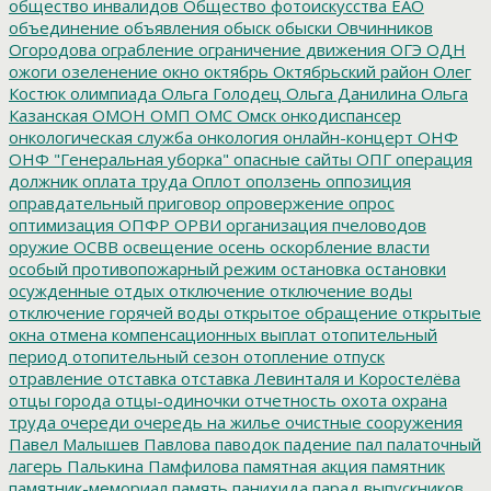
общество инвалидов
Общество фотоискусства ЕАО
объединение
объявления
обыск
обыски
Овчинников
Огородова
ограбление
ограничение движения
ОГЭ
ОДН
ожоги
озеленение
окно
октябрь
Октябрьский район
Олег
Костюк
олимпиада
Ольга Голодец
Ольга Данилина
Ольга
Казанская
ОМОН
ОМП
ОМС
Омск
онкодиспансер
онкологическая служба
онкология
онлайн-концерт
ОНФ
ОНФ "Генеральная уборка"
опасные сайты
ОПГ
операция
должник
оплата труда
Оплот
оползень
оппозиция
оправдательный приговор
опровержение
опрос
оптимизация
ОПФР
ОРВИ
организация пчеловодов
оружие
ОСВВ
освещение
осень
оскорбление власти
особый противопожарный режим
остановка
остановки
осужденные
отдых
отключение
отключение воды
отключение горячей воды
открытое обращение
открытые
окна
отмена компенсационных выплат
отопительный
период
отопительный сезон
отопление
отпуск
отравление
отставка
отставка Левинталя и Коростелёва
отцы города
отцы-одиночки
отчетность
охота
охрана
труда
очереди
очередь на жилье
очистные сооружения
Павел Малышев
Павлова
паводок
падение
пал
палаточный
лагерь
Палькина
Памфилова
памятная акция
памятник
памятник-мемориал
память
панихида
парад выпускников