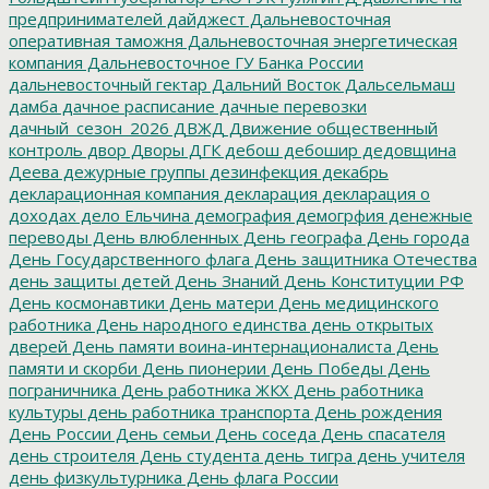
предпринимателей
дайджест
Дальневосточная
оперативная таможня
Дальневосточная энергетическая
компания
Дальневосточное ГУ Банка России
дальневосточный гектар
Дальний Восток
Дальсельмаш
дамба
дачное расписание
дачные перевозки
дачный_сезон_2026
ДВЖД
Движение общественный
контроль
двор
Дворы
ДГК
дебош
дебошир
дедовщина
Деева
дежурные группы
дезинфекция
декабрь
декларационная компания
декларация
декларация о
доходах
дело Ельчина
демография
демогрфия
денежные
переводы
День влюбленных
День географа
День города
День Государственного флага
День защитника Отечества
день защиты детей
День Знаний
День Конституции РФ
День космонавтики
День матери
День медицинского
работника
День народного единства
день открытых
дверей
День памяти воина-интернационалиста
День
памяти и скорби
День пионерии
День Победы
День
пограничника
День работника ЖКХ
День работника
культуры
день работника транспорта
День рождения
День России
День семьи
День соседа
День спасателя
день строителя
День студента
день тигра
день учителя
день физкультурника
День флага России