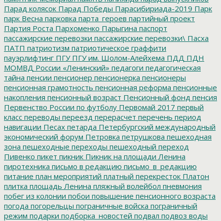
Парад колясок
Парад Победы
Парасибириада-2019
Парк
парк Весна
парковка
парта_героев
партийный проект
Партия Роста
Пархоменко
Парыгина
паспорт
пассажирские перевозки
пассажирские перевозки\
Пасха
ПАТП
патриотизм
патриотическое граффити
пауэрлифтинг
ПГУ
ПГУ им. Шолом-Алейхема
ПДД
ПДН
МОМВД России «Ленинский»
педагоги
педагогическая
тайна
пенсии
пенсионер
пенсионерка
пенсионеры
пенсионная грамотность
пенсионная реформа
пенсионные
накопления
пенсионный возраст
Пенсионный фонд
пенсия
Первенство России по футболу
Первомай 2017
первый
класс
переводы
переезд
перерасчет
перечень
период
навигации
Песах
петарда
Петербургский международный
экономический форум
Петровка
петрушкова
пешеходная
зона
пешеходные переходы
пешеходный переход
Пивенко
пикет
пикник
Пикник на площади Ленина
пиротехника
письмо в редакцию
письмо_в_редакцию
питание
план мероприятий
платный перекресток
Платон
плитка
площадь Ленина
пляжный волейбол
пневмония
побег из колонии
побои
повышение пенсионного возраста
погода
погорельцы
пограничные войска
пограничный
режим
подарки
подборка_новостей
подвал
подвоз воды