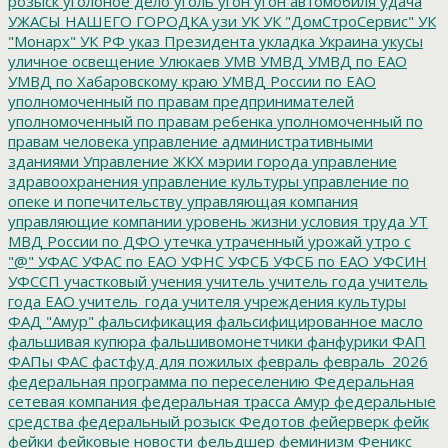
розыск
уголоное дело
уголь
угон
угон автомобиля
удача
УЖАСЫ НАШЕГО ГОРОДКА
узи
УК
УК "ДомСтроСервис"
УК
"Монарх"
УК РФ
указ Президента
укладка
Украина
укусы
уличное освещение
Улюкаев
УМВ
УМВД
УМВД по ЕАО
УМВД по Хабаровскому краю
УМВД России по ЕАО
уполномоченный по правам предпринимателей
уполномоченный по правам ребенка
уполномоченный по
правам человека
управление административными
зданиями
Управление ЖКХ мэрии города
управление
здравоохранения
управление культуры
управление по
опеке и попечительству
управляющая компания
управляющие компании
уровень жизни
условия труда
УТ
МВД России по ДФО
утечка
утраченный урожай
утро с
"@"
УФАС
УФАС по ЕАО
УФНС
УФСБ
УФСБ по ЕАО
УФСИН
УФССП
участковый
учения
учитель
учитель года
учитель
года ЕАО
учитель_года
учителя
учреждения культуры
ФАД "Амур"
фальсификация
фальсифицированное масло
фальшивая купюра
фальшивомонетчики
фанфурики
ФАП
ФАПы
ФАС
фастфуд для пожилых
февраль
февраль_2026
федеральная программа по переселению
Федеральная
сетевая компания
федеральная трасса Амур
федеральные
средства
федеральный розыск
Федотов
фейерверк
фейк
фейки
фейковые новости
фельдшер
феминизм
Феникс