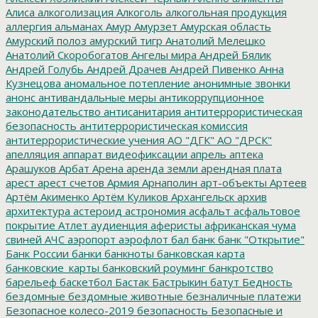
Алиса
алкоголизация
Алкоголь
алкогольная продукция
аллергия
альманах
Амур
Амурзет
Амурская область
Амурский полоз
амурский тигр
Анатолий Мелешко
Анатолий Скоробогатов
Ангелы мира
Андрей Бялик
Андрей Голубь
Андрей Драчев
Андрей Пивенко
Анна
Кузнецова
аномальное потепление
анонимные звонки
анонс
антивандальные меры
антикоррупционное
законодательство
антисанитария
антитеррористическая
безопасность
антитеррористическая комиссия
антитеррористические учения
АО "ДГК"
АО "ДРСК"
апелляция
аппарат видеофиксации
апрель
аптека
Арашуков
Арбат
Арена
аренда земли
арендная плата
арест
арест счетов
Армия
Арнаполин
арт-объекты
Артеев
Артём Акименко
Артём Куликов
Архангельск
архив
архитектура
астероид
астрономия
асфальт
асфальтовое
покрытие
Атлет
аудиенция
аферисты
африканская чума
свиней
АЧС
аэропорт
аэрофлот
бал
банк
банк "Открытие"
Банк России
банки
банкноты
банковская карта
банковские_карты
банковский роуминг
банкротство
барельеф
баскетбол
Бастак
Бастрыкин
батут
Бедность
бездомные
бездомные животные
безналичные платежи
Безопасное колесо-2019
безопасность
Безопасные и