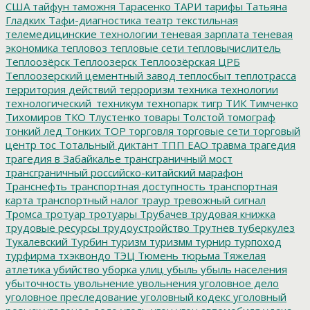
США
тайфун
таможня
Тарасенко
ТАРИ
тарифы
Татьяна
Гладких
Тафи-диагностика
театр
текстильная
телемедицинские технологии
теневая зарплата
теневая
экономика
тепловоз
тепловые сети
тепловычислитель
Теплоозёрск
Теплоозерск
Теплоозёрская ЦРБ
Теплоозерский цементный завод
теплосбыт
теплотрасса
территория действий
терроризм
техника
технологии
технологический_техникум
технопарк
тигр
ТИК
Тимченко
Тихомиров
ТКО
Тлустенко
товары
Толстой
томограф
тонкий лед
Тонких
ТОР
торговля
торговые сети
торговый
центр
тос
Тотальный диктант
ТПП ЕАО
травма
трагедия
трагедия в Забайкалье
трансграничный мост
трансграничный российско-китайский марафон
Транснефть
транспортная доступность
транспортная
карта
транспортный налог
траур
тревожный сигнал
Тромса
тротуар
тротуары
Трубачев
трудовая книжка
трудовые ресурсы
трудоустройство
Трутнев
туберкулез
Тукалевский
Турбин
туризм
туризмм
турнир
турпоход
турфирма
тхэквондо
ТЭЦ
Тюмень
тюрьма
Тяжелая
атлетика
убийство
уборка улиц
убыль
убыль населения
убыточность
увольнение
увольнения
уголовное дело
уголовное преследование
уголовный кодекс
уголовный