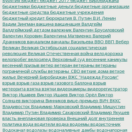
Бурятия
Бюджет
бюджет 2017
бюджет Биробиджана
бюджетники
бюджетные деньги
бюджетные организации
бюджетные средства
бюджетные учреждения
бюджетный кредит
бюрократия
В. Путин
В.И. Ленин
Вадим Зингман
вакцина
вакцинация
Валдгейм
Валдгеймский детдом
валежник
Валентин Брусиловский
Валентин Коровин
Валентина Матвиенко
Валерий
Дранников
вандализм
вандалы
Васильева
ВВО
ВВП
Вебер
Великан
Великая Октябрьская социалистическая
революция
Великая Отечественная война
велодорожка
велопробег
велосипед
Верховный суд
весенние каникулы
весенний призыв
ветер
ветеран
ветераны
ветераны
пограничной службы
ветераны_СВО
ветхие дома
ветхое
жилье
Вечерний Биробиджан
ВЖС "Надежда России"
взрыв
взрыв газа
взрыв газового баллона
взрыв
метеорита
взятка
взятки
видеокамеры
видеорегистратор
Виктор Ишавев
Виктор Ишаев
Виктор Орёл
Виктор
Солнцев
викторина
Винников
вице-премьер
ВИЧ
ВККС
Владивосток
Владимир Марковский
Владимир Мишустин
Владимир Путин
Владимир Сахаровский
Владимир Якушев
власть
внеплановая проверка
Внешний долг
внутренняя
политика
вода
водители
водка
водоемы
водоисточник
Водоканал
водолазы
водоналивные дамбы
водонапорная