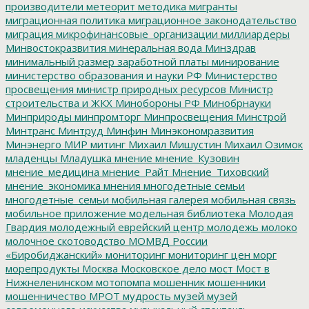
производители
метеорит
методика
мигранты
миграционная политика
миграционное законодательство
миграция
микрофинансовые_организации
миллиардеры
Минвостокразвития
минеральная вода
Минздрав
минимальный размер заработной платы
минирование
министерство образования и науки РФ
Министерство
просвещения
министр природных ресурсов
Министр
строительства и ЖКХ
Минобороны РФ
Минобрнауки
Минприроды
минпромторг
Минпросвещения
Минстрой
Минтранс
Минтруд
Минфин
Минэкономразвития
Минэнерго
МИР
митинг
Михаил Мишустин
Михаил Озимок
младенцы
Младушка
мнение
мнение_Кузовин
мнение_медицина
мнение_Райт
Мнение_Тиховский
мнение_экономика
мнения
многодетные семьи
многодетные_семьи
мобильная галерея
мобильная связь
мобильное приложение
модельная библиотека
Молодая
Гвардия
молодежный еврейский центр
молодежь
молоко
молочное скотоводство
МОМВД России
«Биробиджанский»
мониторинг
мониторинг цен
морг
морепродукты
Москва
Московское дело
мост
Мост в
Нижнеленинском
мотопомпа
мошенник
мошенники
мошенничество
МРОТ
мудрость
музей
музей