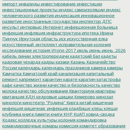
импорт
инвалиды
инвестирование
инвестиции
инвестиционные проекты
индекс самоизоляции
индекс
человеческого развития
индексация
инновационное
развитие
иностранные государства
инспектор ДПС
инсульт
интервью
Интернет
инфекционная больница
инфекция
инфляция
инфраструктура
ипотека
Ирина
Пинчук
Иркутская область
иск
искусственная елка
искусственный_интеллект
исправительная колония
исследование
история
Итоги-2017
июль
июнь
июнь_2026
кабель линии электропередачи
кадетский бал
кадеты
кадровая чехарда
кадры
казаки
Казань
Казначейство
России
календарь
календарь праздников
камера
камеры
Камчатка
Камчатский край
канализация
капитальный
ремонт
капремонт
карантин
карате
каратин
катастрофа
кафе
качество жизни
качество и безопасность
качество
молока
качество обслуживания
Кванториум
квартиры
квитанция
КДН
кедровые шишки
Кемерово
кинозал
кинологи
кинотеатр "Родина"
Кирга
китай
кишечная
инфекция
кишечная_инфекция
кладбище
клещ
клещи
клубника
книга памяти
книги
КНР
КоАП
ковид-сводка
Кодекс
колледж культуры
колония
командировка
командировочные
комары
комиссия
комитет образования