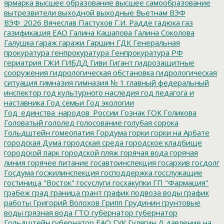
ярмарка
высшее образование
высшее самообразование
вытрезвители
выходной
выходные
Вьетнам
ВЭФ
ВЭФ_2026
Вячеслав Пастухов
Г.И. Радде
гадюка
газ
газификация ЕАО
Галина Кашапова
Галина Соколова
Галушка
гараж
гаражи
Гаршин
ГДК
Генеральная
прокуратура
генпрокуратура
Генпрокуратура РФ
гериатрия
ГЖИ
ГИБДД
Гиви
Гигант
гидрозащитные
сооружения
гидрологическая обстановка
гидрологическая
ситуация
гимназия
гимназия № 1
главный федеральный
инспектор
год культурного наследия
год педагога и
наставника
Год семьи
Год экологии
Год_единства_народов_России
Гознак
ГОК
Голикова
Головатый
гололед
голосование
голубая сорока
Гольдштейн
гомеопатия
Гордума
горки
горки на Арбате
городская Дума
городская среда
городское кладбище
городской парк
городской пляж
горячая вода
горячая
линия
горячее питание
госавтоинспекция
госархив
госдолг
Госдума
госжилинспекция
господдержка
госслужащие
гостиница "Восток"
госуслуги
госхакупки
ГП "Фармация"
грабеж
град
граница
грант
график подвоза воды
график
работы
Григорий Волохов
Грипп
Грудинин
грунтовые
воды
грязная вода
ГТО
губернатор
губернатор
Гольдштейн
губернатор ЕАО
ГУК
Гулягин
Д
давление на