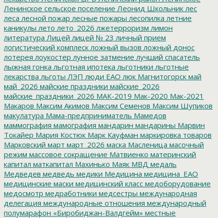
Ленинское сельское поселение
Леонид Школьник
лес
леса
лесной пожар
лесные пожары
лесопилка
летние
каникулы
лето
лето_2026
лжетерроризм
лимон
литература
Лицей
лицей № 23
личный прием
логистический комплеск
ложный вызов
ложный донос
лотерея
лоукостер
лунное затмение
лучший спасатель
лыжная гонка
льготная ипотека
льготники
льготные
лекарства
льготы
ЛЭП
люди ЕАО
люк
Магнитогорск
май
май_2026
майские праздники
майские_2026
майские_праздники_2026
МАК-2019
Мак-2020
Мак-2021
Макаров
Максим Акимов
Максим Семенов
Максим Шупиков
макулатура
Мама-предприниматель
Мамедов
маммография
мамография
мандарин
мандарины
Марвин
Токайер
Мария Костюк
Марк Кауфман
маркировка товаров
Марковский
март
март_2026
маска
Масленица
масочный
режим
массовое сокращение
Матвиенко
материнский
капитал
маткапитал
Махинько
Маяк
МВД
медаль
Медведев
медведь
медики
Медицина
медицина_ЕАО
медицинские маски
медицинский класс
медоборудование
медосмотр
медработники
медсестры
международная
делегация
международные отношения
международный
полумарафон «Биробиджан-Валдгейм»
местные