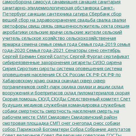
самооборона
самосуд
санавиация
санация
санитария
санитарно-эпидемиологическая обстанвока
Санкт-
Петербург
санкции
сантехника
сатира
Сбербанк
сбор
вещей
сбор на здравоохранение
свадьба
свалка
свалки
светофоры
свищ
связь
священнослужитель
секта
секция
акробатики
сельские врачи
сельские жители
сельский
учитель
сельское хозяйство
сельскохозяйственная
ярмарка
семена
семья
семья года
Семья года-2019
семья
года-2020
Семья года-2021
Сенаторы
сено
сентябрь
Сергей Ерёмин
Сергей Солтус
Сергей Фургал
сертификат
сибиреязвенные захоронения
сигареты
СИЗО
сирена
Сирия
Сироткин
сироты
система оповещения
система
оповещения населения
СК
СК России
СК РФ
СК РФ по
Хабаровскому краю
сказка
скандал
сквер
сквер
пограничников
скейт-парк
скидка
скидки и акции
склад
вооружения и боеприпасов
склад пиломатериалов
скорая
Скорая помощь
СКУД
СКУДы
Следственный комитет
Слет
будущих медиков
служебная командировка
служебные
собаки
смертность
смертность населения
смерть на
рабочем месте
СМИ
Смидович
Смидовичский район
смотровая площадка
СМП
снег
снегопад
снюс
собаки
собор Парижской Богоматери
Собра
Собрание депутатов
Совет ветеранов
Совет Федерации
советские ГОСТы