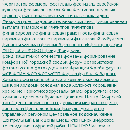
Феоктистов
фермеры
фестиваль
фестиваль еврейской
культуры
фестиваль красок Холи
Фестиваль ледовых
скульптур
Фестиваль мяса
Фестиваль языка идиш
Физкультурно-оздоровительный комплекс
фиксированная
выплата
Филармония
Филиппов
Филиппова
финансирование
финансовая грамотность
финансовая
пирамида
финансовые пирамиды
финансовый омбудсмен
финансы
Фишман
флешмоб
флюорограф
флюорография
ФНС
фобия
ФОКОТ
фонд
Фонд кино
фонд_защитники_отечества
фонтаны
формирование
комфортной городской среды\
форум
фотовыставка
фотоискусство
фотохудожники
Франция
Фрейд
фрукты
ФСБ
ФСИН
ФСО
ФСС
ФССП
Фургал
футбол
Хабаровск
Хабаровский край
хлеб
хоккей
хоккей с мячом
хоккей с
шайбой
Холдоми
холодная вода
Холокост
Хорошавин
хранение наркотиков
хрустальная менора
хулиганство
хулиганы
целевое обучение
Целищев
Центр "Амурский
тигр"
центр временного содержания мигрантов
центр
занятости
Центр лечебной физкультуры
Центр
управления регионом
центральное водоснабжение
Центральный Банк
цены
цик
циклон
цирк
цифровое
телевидение
цифровой рубль
ЦСМ
ЦУР
Час земли