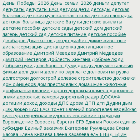
День_Победы_2026
День_семьи_2026
деньги
депутат
депутаты
депутаты ЕАО
детдом
дети
детсады
детская
больница
детская музыкальная школа
детская площадка
детская_больница
детские батуты
детские выплаты
детские пособия
детские сады
детский дом
детский
лагерь
детский сад
детское питание
детское пособие
Джабаров
Джанхотов
дзюдо
диабет
дикие животные
диспансеризация
дистанционка
дистанционное
образование
Дмитрий Меведев
Дмитрий Медведев
Дмитрий Нестеров
Доблесть_Хингана
Добрые люди
Добрые руки
довыборы_в_Думу
дождь
документальный
фильм
долг
долги
долги по зарплате
долговая нагрузка
долгострои
долгострой
долевое строительство
должники
дом офицеров
дом престарелых
домашние животные
допфинансирование
дороги
дорожная камера
дорожные
знаки
дорожные камеры
дорожный радар
ДОСААФ
дотации
доход
доходы
ДПС
дрова
ДТП
дтп
Дудин
дым
ДЭК
дюкер
ЕАО
ЕАО_тонет
Евгений Коростелев
еврейская
культура
еврейская_мудрость
еврейские традиции
Евровидение
Евросеть
Еврстат
ЕГЭ
Единая Россия
единая
субсидия
Единый заказчик
Екатерина Румянцева
Елена
Басова
Елена Князева
Елена Хахалева
ель
ЕНВД
Ефим