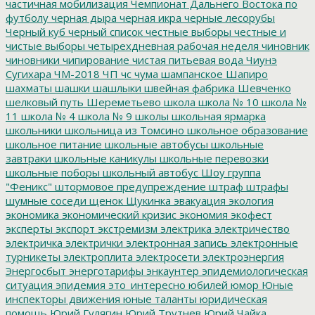
частичная мобилизация
Чемпионат Дальнего Востока по
футболу
черная дыра
черная икра
черные лесорубы
Черный куб
черный список
честные выборы
честные и
чистые выборы
четырехдневная рабочая неделя
чиновник
чиновники
чипирование
чистая питьевая вода
Чиунэ
Сугихара
ЧМ-2018
ЧП
чс
чума
шампанское
Шапиро
шахматы
шашки
шашлыки
швейная фабрика
Шевченко
шелковый путь
Шереметьево
школа
школа № 10
школа №
11
школа № 4
школа № 9
школы
школьная ярмарка
школьники
школьница из Томсино
школьное образование
школьное питание
школьные автобусы
школьные
завтраки
школьные каникулы
школьные перевозки
школьные поборы
школьный автобус
Шоу группа
"Феникс"
штормовое предупреждение
штраф
штрафы
шумные соседи
щенок
Щукинка
эвакуация
экология
экономика
экономический кризис
экономия
экофест
эксперты
экспорт
экстремизм
электрика
электричество
электричка
электрички
электронная запись
электронные
турникеты
электроплита
электросети
электроэнергия
Энергосбыт
энерготарифы
энкаунтер
эпидемиологическая
ситуация
эпидемия
это_интересно
юбилей
юмор
Юные
инспекторы движения
юные таланты
юридическая
помощь
Юрий Гулягин
Юрий Трутнев
Юрий Чайка