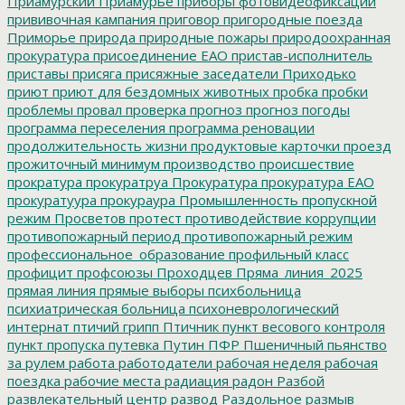
Приамурский
Приамурье
приборы фотовидеофиксации
прививочная кампания
приговор
пригородные поезда
Приморье
природа
природные пожары
природоохранная
прокуратура
присоединение ЕАО
пристав-исполнитель
приставы
присяга
присяжные заседатели
Приходько
приют
приют для бездомных животных
пробка
пробки
проблемы
провал
проверка
прогноз
прогноз погоды
программа переселения
программа реновации
продолжительность жизни
продуктовые карточки
проезд
прожиточный минимум
производство
происшествие
прократура
прокуратруа
Прокуратура
прокуратура ЕАО
прокуратуура
прокураура
Промышленность
пропускной
режим
Просветов
протест
противодействие коррупции
противопожарный период
противопожарный режим
профессиональное_образование
профильный класс
профицит
профсоюзы
Проходцев
Пряма_линия_2025
прямая линия
прямые выборы
психбольница
психиатрическая больница
психоневрологический
интернат
птичий грипп
Птичник
пункт весового контроля
пункт пропуска
путевка
Путин
ПФР
Пшеничный
пьянство
за рулем
работа
работодатели
рабочая неделя
рабочая
поездка
рабочие места
радиация
радон
Разбой
развлекательный центр
развод
Раздольное
размыв