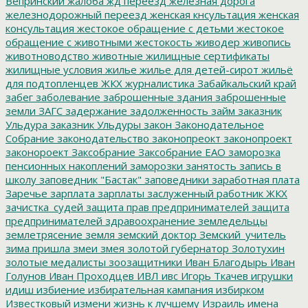
Вепринский
жалоба
жд переезд
железная дорога
железнодорожный переезд
женская кнсультация
женская
консультация
жестокое обращение с детьми
жестокое
обращение с животными
жестокость
живодер
живопись
животноводство
животные
жилищные сертификаты
жилищные условия
жилье
жилье для детей-сирот
жильё
для подтопленцев
ЖКХ
журналистика
Забайкальский край
забег
заболевание
заброшенные здания
заброшенные
земли
ЗАГС
задержание
задолженность
займ
заказник
Ульдура
заказник Ульдуры
закон
Законодательное
Собрание
законодательство
законопреокт
законопроект
законороект
Заксобрание
Заксобрание ЕАО
заморозка
пенсионных накоплений
заморозки
занятость
запись в
школу
заповедник "Бастак"
заповедники
заработная плата
Заречье
зарплата
зарплаты
заслуженный работник ЖКХ
зачистка_судей
защита прав предпринимателей
защита
предпринимателей
здравоохранение
земледельцы
землетрясение
земля
земский доктор
Земский_учитель
зима пришла
змеи
змея
золотой губернатор
Золотухин
золотые медалисты
зоозащитники
Иван Благодырь
Иван
Голунов
Иван Проходцев
ИВЛ
ивс
Игорь Ткачев
игрушки
идиш
избиение
избирательная кампания
избирком
Известковый
измени жизнь к лучшему
Израиль
имена