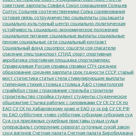
советские зарплаты
Совфед
Сокол
сокращения
Солнцев
Солтус
Солцнев
соотечественники
Сопка
соревнования
сотовая связь
сотрудничество
соцвыплаты
соцзащита
социально-культурный центр
социально-политическая
устойчивость
социально-экономическое положение
социальное питание
социальные выплаты
социальные
пенсии
социальные сети
социальный контракт
Социальный фонд
соцопрос
соцсети
соя
спасатели
спасение
спецтранспорт
СПИД
спорт
спортивная
акробатика
спортивная площадка
спорткомплекс
Справедливая Россия
справка
справки
СПЧ
среднее
образование
средняя зарплата
срок годности
СССР
старый
мост
статистика
статья
стела
стимулирующие выплаты
стипендия
стихия
столица
столица ДфО
стоматология
страйкбол
страх
страхование
стрельба
строители
строительство
стройка
студент
студенты
студенческое
общежитие
Стычка рабочих с силовиками
СУ СК
СУ СК по
ЕАО
СУ СК по Хабаровскому краю и ЕАО
су ск рф
СУ СК РФ
по ЕАО
субботнее чтиво
субботник
субсидии
субсидия
суд
Суд
суд присяжных
судебные приставы
судьи
судья
суперасфальт
суперлуние
суррогат
суточные
сухой закон
сход вагонов
Счетная палата
Счетная палата Биробиджана