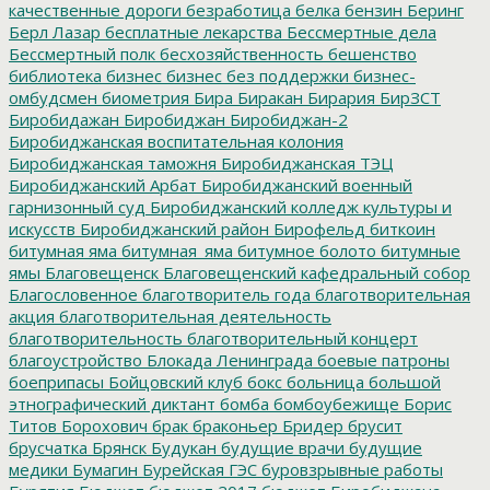
качественные дороги
безработица
белка
бензин
Беринг
Берл Лазар
бесплатные лекарства
Бессмертные дела
Бессмертный полк
бесхозяйственность
бешенство
библиотека
бизнес
бизнес без поддержки
бизнес-
омбудсмен
биометрия
Бира
Биракан
Бирария
БирЗСТ
Биробидажан
Биробиджан
Биробиджан-2
Биробиджанская воспитательная колония
Биробиджанская таможня
Биробиджанская ТЭЦ
Биробиджанский Арбат
Биробиджанский военный
гарнизонный суд
Биробиджанский колледж культуры и
искусств
Биробиджанский район
Бирофельд
биткоин
битумная яма
битумная_яма
битумное болото
битумные
ямы
Благовещенск
Благовещенский кафедральный собор
Благословенное
благотворитель года
благотворительная
акция
благотворительная деятельность
благотворительность
благотворительный концерт
благоустройство
Блокада Ленинграда
боевые патроны
боеприпасы
Бойцовский клуб
бокс
больница
большой
этнографический диктант
бомба
бомбоубежище
Борис
Титов
Борохович
брак
браконьер
Бридер
брусит
брусчатка
Брянск
Будукан
будущие врачи
будущие
медики
Бумагин
Бурейская ГЭС
буровзрывные работы