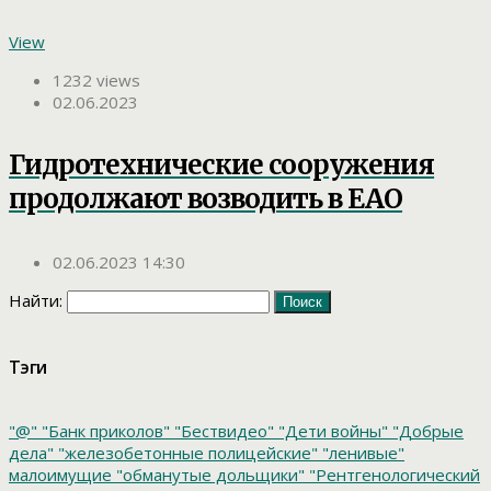
View
1232 views
02.06.2023
Гидротехнические сооружения
продолжают возводить в ЕАО
02.06.2023 14:30
Найти:
Тэги
"@"
"Банк приколов"
"Бествидео"
"Дети войны"
"Добрые
дела"
"железобетонные полицейские"
"ленивые"
малоимущие
"обманутые дольщики"
"Рентгенологический