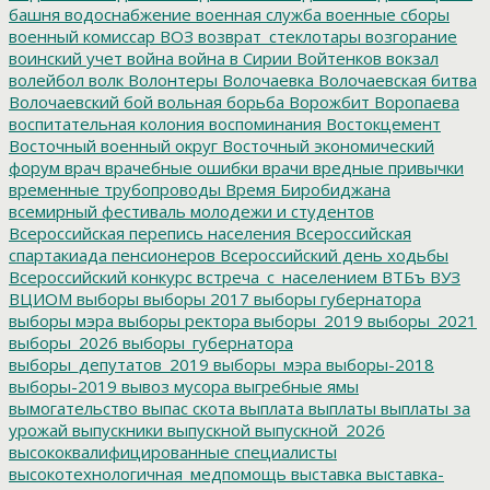
башня
водоснабжение
военная служба
военные сборы
военный комиссар
ВОЗ
возврат_стеклотары
возгорание
воинский учет
война
война в Сирии
Войтенков
вокзал
волейбол
волк
Волонтеры
Волочаевка
Волочаевская битва
Волочаевский бой
вольная борьба
Ворожбит
Воропаева
воспитательная колония
воспоминания
Востокцемент
Восточный военный округ
Восточный экономический
форум
врач
врачебные ошибки
врачи
вредные привычки
временные трубопроводы
Время Биробиджана
всемирный фестиваль молодежи и студентов
Всероссийская перепись населения
Всероссийская
спартакиада пенсионеров
Всероссийский день ходьбы
Всероссийский конкурс
встреча_с_населением
ВТБъ
ВУЗ
ВЦИОМ
выборы
выборы 2017
выборы губернатора
выборы мэра
выборы ректора
выборы_2019
выборы_2021
выборы_2026
выборы_губернатора
выборы_депутатов_2019
выборы_мэра
выборы-2018
выборы-2019
вывоз мусора
выгребные ямы
вымогательство
выпас скота
выплата
выплаты
выплаты за
урожай
выпускники
выпускной
выпускной_2026
высококвалифицированные специалисты
высокотехнологичная_медпомощь
выставка
выставка-