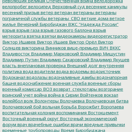
революция
Великая Отечественная война
велодорожка
велопробег
велосипед
Верховный суд
весенние каникулы
весенний призыв
ветер
ветеран
ветераны
ветераны
пограничной службы
ветераны_СВО
ветхие дома
ветхое
жилье
Вечерний Биробиджан
ВЖС "Надежда России"
взрыв
взрыв газа
взрыв газового баллона
взрыв
метеорита
взятка
взятки
видеокамеры
видеорегистратор
Виктор Ишавев
Виктор Ишаев
Виктор Орёл
Виктор
Солнцев
викторина
Винников
вице-премьер
ВИЧ
ВККС
Владивосток
Владимир Марковский
Владимир Мишустин
Владимир Путин
Владимир Сахаровский
Владимир Якушев
власть
внеплановая проверка
Внешний долг
внутренняя
политика
вода
водители
водка
водоемы
водоисточник
Водоканал
водолазы
водоналивные дамбы
водонапорная
башня
водоснабжение
военная служба
военные сборы
военный комиссар
ВОЗ
возврат_стеклотары
возгорание
воинский учет
война
война в Сирии
Войтенков
вокзал
волейбол
волк
Волонтеры
Волочаевка
Волочаевская битва
Волочаевский бой
вольная борьба
Ворожбит
Воропаева
воспитательная колония
воспоминания
Востокцемент
Восточный военный округ
Восточный экономический
форум
врач
врачебные ошибки
врачи
вредные привычки
временные трубопроводы
Время Биробиджана