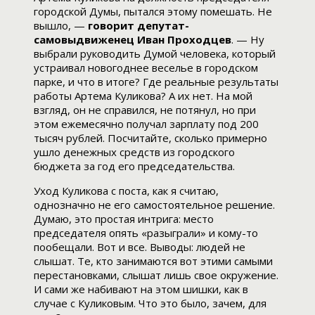
городской Думы, пытался этому помешать. Не
вышло, —
говорит депутат-
самовыдвиженец Иван Проходцев
. — Ну
выбрали руководить Думой человека, который
устраивал новогоднее веселье в городском
парке, и что в итоге? Где реальные результаты
работы Артема Куликова? А их нет. На мой
взгляд, он не справился, не потянул, но при
этом ежемесячно получал зарплату под 200
тысяч рублей. Посчитайте, сколько примерно
ушло денежных средств из городского
бюджета за год его председательства.
Уход Куликова с поста, как я считаю,
однозначно не его самостоятельное решение.
Думаю, это простая интрига: место
председателя опять «разыграли» и кому-то
пообещали. Вот и все. Выводы: людей не
слышат. Те, кто занимаются вот этими самыми
перестановками, слышат лишь свое окружение.
И сами же набивают на этом шишки, как в
случае с Куликовым. Что это было, зачем, для