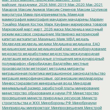
майские_праздники_2026
МАК-2019
Мак-2020
Мак-2021
Макаров
Максим Акимов
Максим Семенов
Максим Шупиков
макулатура
Мама-предприниматель
Мамедов
маммография
мамография
мандарин
мандарины
Марвин
Токайер
Мария Костюк
Марк Кауфман
маркировка товаров
Марковский
март
март_2026
маска
Масленица
масочный
режим
массовое сокращение
Матвиенко
материнский
капитал
маткапитал
Махинько
Маяк
МВД
медаль
Медведев
медведь
медики
Медицина
медицина_ЕАО
медицинские маски
медицинский класс
медоборудование
медосмотр
медработники
медсестры
международная
делегация
международные отношения
международный
полумарафон «Биробиджан-Валдгейм»
местные
производители
метеорит
методика
мигранты
миграционная политика
миграционное законодательство
миграция
микрофинансовые_организации
миллиардеры
Минвостокразвития
минеральная вода
Минздрав
минимальный размер заработной платы
минирование
министерство образования и науки РФ
Министерство
просвещения
министр природных ресурсов
Министр
строительства и ЖКХ
Минобороны РФ
Минобрнауки
Минприроды
минпромторг
Минпросвещения
Минстрой