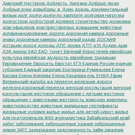
Дмитрий Нестеров
Доблесть_Хингана
Добрые люди
Добрые руки
довыборы_в_Думу
дождь
документальный
фильм
долг
долги
долги по зарплате
долговая нагрузка
долгострои
долгострой
долевое строительство
должники
дом офицеров
дом престарелых
домашние животные
допфинансирование
дороги
дорожная камера
дорожные
знаки
дорожные камеры
дорожный радар
ДОСААФ
дотации
доход
доходы
ДПС
дрова
ДТП
дтп
Дудин
дым
ДЭК
дюкер
ЕАО
ЕАО_тонет
Евгений Коростелев
еврейская
культура
еврейская_мудрость
еврейские традиции
Евровидение
Евросеть
Еврстат
ЕГЭ
Единая Россия
единая
субсидия
Единый заказчик
Екатерина Румянцева
Елена
Басова
Елена Князева
Елена Хахалева
ель
ЕНВД
Ефим
Вепринский
жалоба
жд переезд
железная дорога
железнодорожный переезд
женская кнсультация
женская
консультация
жестокое обращение с детьми
жестокое
обращение с животными
жестокость
живодер
живопись
животноводство
животные
жилищные сертификаты
жилищные условия
жилье
жилье для детей-сирот
жильё
для подтопленцев
ЖКХ
журналистика
Забайкальский край
забег
заболевание
заброшенные здания
заброшенные
земли
ЗАГС
задержание
задолженность
займ
заказник