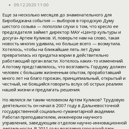
09.12.2020 11:00
Еще за несколько месяцев до знаменательного для
Биробиджана события — выборов в городскую Думу
шестого созыва — поползли слухи о том, что кресло ее
председателя займет директор МАУ «Центр культуры и
досуга» Артем Куликов. И, поверьте нам на слово, такая
новость многих удивила, но больше всего — возмутила.
Хотелось, чтобы на ближайшие пять лет Дума
превратилась из придатка мэрии в действительно
работающий орган власти. Хотелось каких-то изменений.
А потому представлялось, что возглавить Гордуму должен
человек с большим жизненным опытом, проработавший
много лет на благо горожан, принципиальный, открытый и
честный, не боящийся говорить вслух об острых реалиях
нашей жизни и предлагать решения.
Но являлся ли таким человеком Артем Куликов? Трудовую
деятельность он начал в 2007 году в Дальневосточной
государственной социально-гуманитарной академии.
Работал преподавателем, инженером научного
управления, заведующим отделом научно-инновационной
деятельности. В 2011 году возглавил городской парк