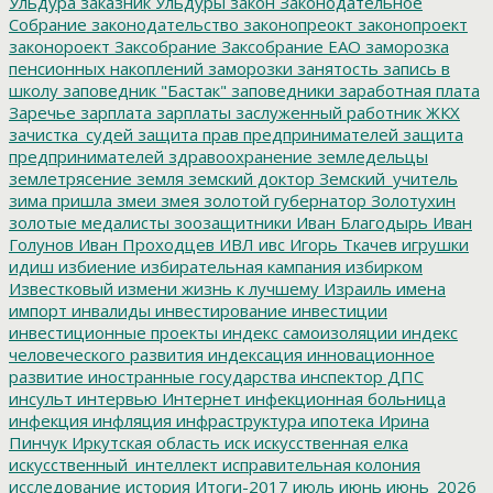
Ульдура
заказник Ульдуры
закон
Законодательное
Собрание
законодательство
законопреокт
законопроект
законороект
Заксобрание
Заксобрание ЕАО
заморозка
пенсионных накоплений
заморозки
занятость
запись в
школу
заповедник "Бастак"
заповедники
заработная плата
Заречье
зарплата
зарплаты
заслуженный работник ЖКХ
зачистка_судей
защита прав предпринимателей
защита
предпринимателей
здравоохранение
земледельцы
землетрясение
земля
земский доктор
Земский_учитель
зима пришла
змеи
змея
золотой губернатор
Золотухин
золотые медалисты
зоозащитники
Иван Благодырь
Иван
Голунов
Иван Проходцев
ИВЛ
ивс
Игорь Ткачев
игрушки
идиш
избиение
избирательная кампания
избирком
Известковый
измени жизнь к лучшему
Израиль
имена
импорт
инвалиды
инвестирование
инвестиции
инвестиционные проекты
индекс самоизоляции
индекс
человеческого развития
индексация
инновационное
развитие
иностранные государства
инспектор ДПС
инсульт
интервью
Интернет
инфекционная больница
инфекция
инфляция
инфраструктура
ипотека
Ирина
Пинчук
Иркутская область
иск
искусственная елка
искусственный_интеллект
исправительная колония
исследование
история
Итоги-2017
июль
июнь
июнь_2026