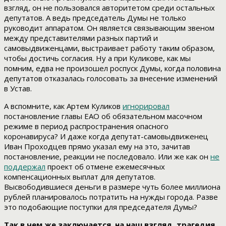
взгляд, он не пользовался авторитетом среди остальных
депутатов. А ведь председатель Думы не только
руководит аппаратом. Он является связывающим звеном
между представителями разных партий и
самовыдвиженцами, выстраивает работу таким образом,
чтобы достичь согласия. Ну а при Куликове, как мы
помним, едва не произошел роспуск Думы, когда половина
депутатов отказалась голосовать за внесение изменений
в Устав.
А вспомните, как Артем Куликов
игнорировал
постановление главы ЕАО об обязательном масочном
режиме в период распространения опасного
коронавируса? И даже когда депутат-самовыдвиженец
Иван Проходцев прямо указал ему на это, зачитав
постановление, реакции не последовало. Или же как он
не
поддержал
проект об отмене ежемесячных
компенсационных выплат для депутатов.
Высвободившиеся деньги в размере чуть более миллиона
рублей планировалось потратить на нужды города. Разве
это подобающие поступки для председателя Думы?
Так в чем же заключается, на наш взгляд, трагедия