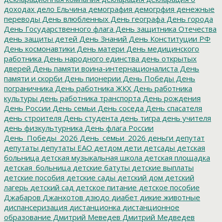
доходах
дело Ельчина
демография
демогрфия
денежные
переводы
День влюбленных
День географа
День города
День Государственного флага
День защитника Отечества
день защиты детей
День Знаний
День Конституции РФ
День космонавтики
День матери
День медицинского
работника
День народного единства
день открытых
дверей
День памяти воина-интернационалиста
День
памяти и скорби
День пионерии
День Победы
День
пограничника
День работника ЖКХ
День работника
культуры
день работника транспорта
День рождения
День России
День семьи
День соседа
День спасателя
день строителя
День студента
день тигра
день учителя
день физкультурника
День флага России
День_Победы_2026
День_семьи_2026
деньги
депутат
депутаты
депутаты ЕАО
детдом
дети
детсады
детская
больница
детская музыкальная школа
детская площадка
детская_больница
детские батуты
детские выплаты
детские пособия
детские сады
детский дом
детский
лагерь
детский сад
детское питание
детское пособие
Джабаров
Джанхотов
дзюдо
диабет
дикие животные
диспансеризация
дистанционка
дистанционное
образование
Дмитрий Меведев
Дмитрий Медведев