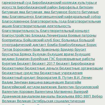
гарнизонный суд
Биробиджанский колледж культуры и
искусств
Биробиджанский район
Бирофельд
биткоин
битумная яма
битумная_яма
битумное болото
битумные
ямы
Благовещенск
Благовещенский кафедральный собор
Благословенное
благотворитель года
благотворительная
акция
благотворительная деятельность
благотворительность
благотворительный концерт
благоустройство
Блокада Ленинграда
боевые патроны
боеприпасы
Бойцовский клуб
бокс
больница
большой
этнографический диктант
бомба
бомбоубежище
Борис
Титов
Борохович
брак
браконьер
Бридер
брусит
брусчатка
Брянск
Будукан
будущие врачи
будущие
медики
Бумагин
Бурейская ГЭС
буровзрывные работы
Бурятия
Бюджет
бюджет 2017
бюджет Биробиджана
бюджетники
бюджетные деньги
бюджетные организации
бюджетные средства
бюджетные учреждения
бюджетный кредит
бюрократия
В. Путин
В.И. Ленин
Вадим Зингман
вакцина
вакцинация
Валдгейм
Валдгеймский детдом
валежник
Валентин Брусиловский
Валентин Коровин
Валентина Матвиенко
Валерий
Дранников
вандализм
вандалы
Васильева
ВВО
ВВП
Вебер
Великан
Великая Октябрьская социалистическая