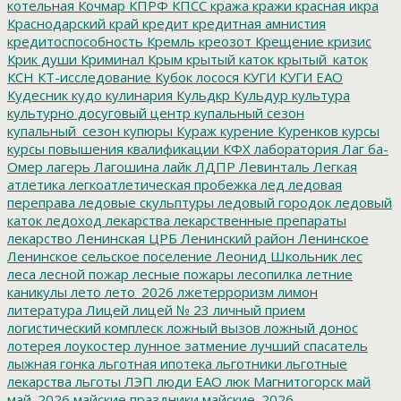
котельная
Кочмар
КПРФ
КПСС
кража
кражи
красная икра
Краснодарский край
кредит
кредитная амнистия
кредитоспособность
Кремль
креозот
Крещение
кризис
Крик души
Криминал
Крым
крытый каток
крытый_каток
КСН
КТ-исследование
Кубок лосося
КУГИ
КУГИ ЕАО
Кудесник
кудо
кулинария
Кульдкр
Кульдур
культура
культурно досуговый центр
купальный сезон
купальный_сезон
купюры
Кураж
курение
Куренков
курсы
курсы повышения квалификации
КФХ
лаборатория
Лаг ба-
Омер
лагерь
Лагошина
лайк
ЛДПР
Левинталь
Легкая
атлетика
легкоатлетическая пробежка
лед
ледовая
переправа
ледовые скульптуры
ледовый городок
ледовый
каток
ледоход
лекарства
лекарственные препараты
лекарство
Ленинская ЦРБ
Ленинский район
Ленинское
Ленинское сельское поселение
Леонид Школьник
лес
леса
лесной пожар
лесные пожары
лесопилка
летние
каникулы
лето
лето_2026
лжетерроризм
лимон
литература
Лицей
лицей № 23
личный прием
логистический комплеск
ложный вызов
ложный донос
лотерея
лоукостер
лунное затмение
лучший спасатель
лыжная гонка
льготная ипотека
льготники
льготные
лекарства
льготы
ЛЭП
люди ЕАО
люк
Магнитогорск
май
май_2026
майские праздники
майские_2026