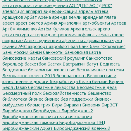
антитеррористические учения
АО "ДГК"
АО "ДРСК"
апелляция
аппарат видеофиксации
апрель
аптека
Арашуков
Арбат
Арена
аренда земли
арендная плата
арест
арест счетов
Армия
Арнаполин
арт-объекты
Артеев
Артём Акименко
Артём Куликов
Архангельск
архив
архитектура
астероид
астрономия
асфальт
асфальтовое
покрытие
Атлет
аудиенция
аферисты
африканская чума
свиней
АЧС
аэропорт
аэрофлот
бал
банк
банк "Открытие"
Банк России
банки
банкноты
банковская карта
банковские_карты
банковский роуминг
банкротство
барельеф
баскетбол
Бастак
Бастрыкин
батут
Бедность
бездомные
бездомные животные
безналичные платежи
Безопасное колесо-2019
безопасность
Безопасные и
качественные дороги
безработица
белка
бензин
Беринг
Берл Лазар
бесплатные лекарства
Бессмертные дела
Бессмертный полк
бесхозяйственность
бешенство
библиотека
бизнес
бизнес без поддержки
бизнес-
омбудсмен
биометрия
Бира
Биракан
Бирария
БирЗСТ
Биробидажан
Биробиджан
Биробиджан-2
Биробиджанская воспитательная колония
Биробиджанская таможня
Биробиджанская ТЭЦ
Биробиджанский Арбат
Биробиджанский военный