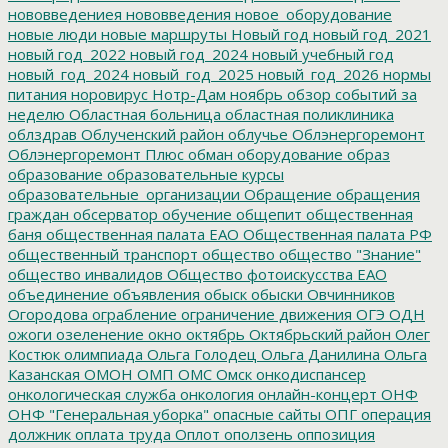
нововведениея
нововведения
новое_оборудование
новые люди
новые маршруты
Новый год
новый год_2021
новый год_2022
новый год_2024
новый учебный год
новый_год_2024
новый_год_2025
новый_год_2026
нормы
питания
норовирус
Нотр-Дам
ноябрь
обзор событий за
неделю
Областная больница
областная поликлиника
облздрав
Облученский район
облучье
Облэнергоремонт
Облэнергоремонт Плюс
обман
оборудование
образ
образование
образовательные курсы
образовательные_организации
Обращение
обращения
граждан
обсерватор
обучение
общепит
общественная
баня
общественная палата ЕАО
Общественная палата РФ
общественный транспорт
общество
общество "Знание"
общество инвалидов
Общество фотоискусства ЕАО
объединение
объявления
обыск
обыски
Овчинников
Огородова
ограбление
ограничение движения
ОГЭ
ОДН
ожоги
озеленение
окно
октябрь
Октябрьский район
Олег
Костюк
олимпиада
Ольга Голодец
Ольга Данилина
Ольга
Казанская
ОМОН
ОМП
ОМС
Омск
онкодиспансер
онкологическая служба
онкология
онлайн-концерт
ОНФ
ОНФ "Генеральная уборка"
опасные сайты
ОПГ
операция
должник
оплата труда
Оплот
оползень
оппозиция