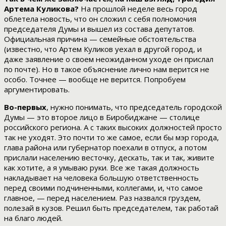
Артема Куликова?
На прошлой неделе весь город
облетела новость, что он сложил с себя полномочия
председателя Думы и вышел из состава депутатов.
Официальная причина — семейные обстоятельства
(известно, что Артем Куликов уехал в другой город, и
даже заявление о своем неожиданном уходе он прислал
по почте). Но в такое объяснение лично нам верится не
особо. Точнее — вообще не верится. Попробуем
аргументировать.
Во-первых
, нужно понимать, что председатель городской
Думы — это второе лицо в Биробиджане — столице
российского региона. А с таких высоких должностей просто
так не уходят. Это почти то же самое, если бы мэр города,
глава района или губернатор поехали в отпуск, а потом
прислали населению весточку, дескать, так и так, живите
как хотите, а я умываю руки. Все же такая должность
накладывает на человека большую ответственность
перед своими подчиненными, коллегами, и, что самое
главное, — перед населением. Раз назвался груздем,
полезай в кузов. Решил быть председателем, так работай
на благо людей.