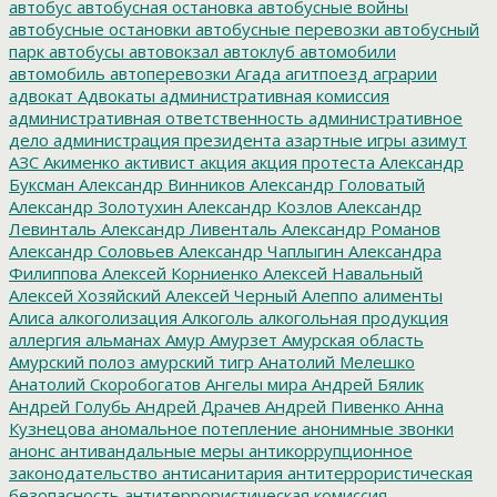
автобус
автобусная остановка
автобусные войны
автобусные остановки
автобусные перевозки
автобусный
парк
автобусы
автовокзал
автоклуб
автомобили
автомобиль
автоперевозки
Агада
агитпоезд
аграрии
адвокат
Адвокаты
административная комиссия
административная ответственность
административное
дело
администрация президента
азартные игры
азимут
АЗС
Акименко
активист
акция
акция протеста
Александр
Буксман
Александр Винников
Александр Головатый
Александр Золотухин
Александр Козлов
Александр
Левинталь
Александр Ливенталь
Александр Романов
Александр Соловьев
Александр Чаплыгин
Александра
Филиппова
Алексей Корниенко
Алексей Навальный
Алексей Хозяйский
Алексей Черный
Алеппо
алименты
Алиса
алкоголизация
Алкоголь
алкогольная продукция
аллергия
альманах
Амур
Амурзет
Амурская область
Амурский полоз
амурский тигр
Анатолий Мелешко
Анатолий Скоробогатов
Ангелы мира
Андрей Бялик
Андрей Голубь
Андрей Драчев
Андрей Пивенко
Анна
Кузнецова
аномальное потепление
анонимные звонки
анонс
антивандальные меры
антикоррупционное
законодательство
антисанитария
антитеррористическая
безопасность
антитеррористическая комиссия