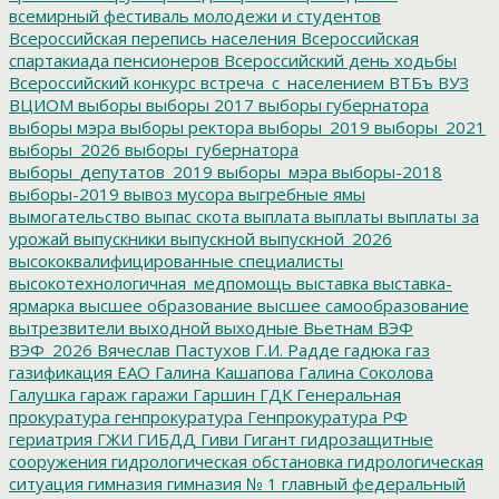
всемирный фестиваль молодежи и студентов
Всероссийская перепись населения
Всероссийская
спартакиада пенсионеров
Всероссийский день ходьбы
Всероссийский конкурс
встреча_с_населением
ВТБъ
ВУЗ
ВЦИОМ
выборы
выборы 2017
выборы губернатора
выборы мэра
выборы ректора
выборы_2019
выборы_2021
выборы_2026
выборы_губернатора
выборы_депутатов_2019
выборы_мэра
выборы-2018
выборы-2019
вывоз мусора
выгребные ямы
вымогательство
выпас скота
выплата
выплаты
выплаты за
урожай
выпускники
выпускной
выпускной_2026
высококвалифицированные специалисты
высокотехнологичная_медпомощь
выставка
выставка-
ярмарка
высшее образование
высшее самообразование
вытрезвители
выходной
выходные
Вьетнам
ВЭФ
ВЭФ_2026
Вячеслав Пастухов
Г.И. Радде
гадюка
газ
газификация ЕАО
Галина Кашапова
Галина Соколова
Галушка
гараж
гаражи
Гаршин
ГДК
Генеральная
прокуратура
генпрокуратура
Генпрокуратура РФ
гериатрия
ГЖИ
ГИБДД
Гиви
Гигант
гидрозащитные
сооружения
гидрологическая обстановка
гидрологическая
ситуация
гимназия
гимназия № 1
главный федеральный