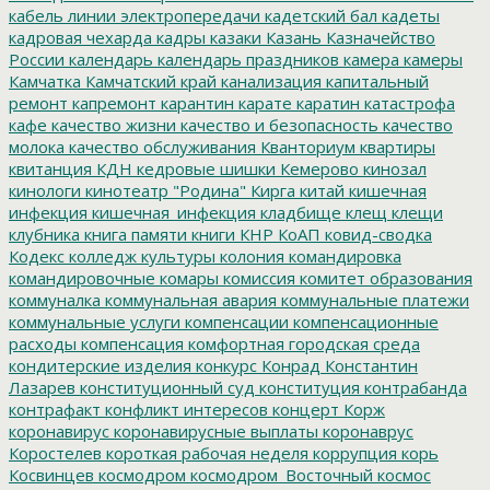
кабель линии электропередачи
кадетский бал
кадеты
кадровая чехарда
кадры
казаки
Казань
Казначейство
России
календарь
календарь праздников
камера
камеры
Камчатка
Камчатский край
канализация
капитальный
ремонт
капремонт
карантин
карате
каратин
катастрофа
кафе
качество жизни
качество и безопасность
качество
молока
качество обслуживания
Кванториум
квартиры
квитанция
КДН
кедровые шишки
Кемерово
кинозал
кинологи
кинотеатр "Родина"
Кирга
китай
кишечная
инфекция
кишечная_инфекция
кладбище
клещ
клещи
клубника
книга памяти
книги
КНР
КоАП
ковид-сводка
Кодекс
колледж культуры
колония
командировка
командировочные
комары
комиссия
комитет образования
коммуналка
коммунальная авария
коммунальные платежи
коммунальные услуги
компенсации
компенсационные
расходы
компенсация
комфортная городская среда
кондитерские изделия
конкурс
Конрад
Константин
Лазарев
конституционный суд
конституция
контрабанда
контрафакт
конфликт интересов
концерт
Корж
коронавирус
коронавирусные выплаты
коронаврус
Коростелев
короткая рабочая неделя
коррупция
корь
Косвинцев
космодром
космодром_Восточный
космос