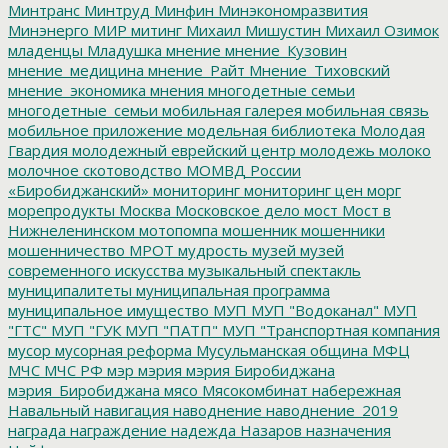
Минтранс
Минтруд
Минфин
Минэкономразвития
Минэнерго
МИР
митинг
Михаил Мишустин
Михаил Озимок
младенцы
Младушка
мнение
мнение_Кузовин
мнение_медицина
мнение_Райт
Мнение_Тиховский
мнение_экономика
мнения
многодетные семьи
многодетные_семьи
мобильная галерея
мобильная связь
мобильное приложение
модельная библиотека
Молодая
Гвардия
молодежный еврейский центр
молодежь
молоко
молочное скотоводство
МОМВД России
«Биробиджанский»
мониторинг
мониторинг цен
морг
морепродукты
Москва
Московское дело
мост
Мост в
Нижнеленинском
мотопомпа
мошенник
мошенники
мошенничество
МРОТ
мудрость
музей
музей
современного искусства
музыкальный спектакль
муниципалитеты
муниципальная программа
муниципальное имущество
МУП
МУП "Водоканал"
МУП
"ГТС"
МУП "ГУК
МУП "ПАТП"
МУП "Транспортная компания
мусор
мусорная реформа
Мусульманская община
МФЦ
МЧС
МЧС РФ
мэр
мэрия
мэрия Биробиджана
мэрия_Биробиджана
мясо
Мясокомбинат
набережная
Навальный
навигация
наводнение
наводнение_2019
награда
награждение
надежда
Назаров
назначения