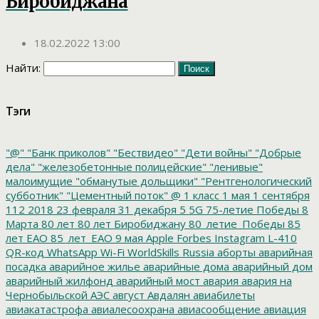
Биробиджана
18.02.2022 13:00
Найти:
Тэги
"@"
"Банк приколов"
"Бествидео"
"Дети войны"
"Добрые
дела"
"железобетонные полицейские"
"ленивые"
малоимущие
"обманутые дольщики"
"Рентгенологический
субботник"
"Цементный поток"
@
1 класс
1 мая
1 сентября
112
2018
23 февраля
31 декабря
5
5G
75-летие Победы
8
Марта
80 лет
80 лет Биробиджану
80_летие_Победы
85
лет ЕАО
85_лет_ЕАО
9 мая
Apple
Forbes
Instagram
L-410
QR-код
WhatsApp
Wi-Fi
WorldSkills Russia
аборты
аварийная
посадка
аварийное жилье
аварийные дома
аварийный дом
аварийный жилфонд
аварийный мост
авария
авария на
Чернобыльской АЭС
август
Авдалян
авиабилеты
авиакатастрофа
авиалесоохрана
авиасообщение
авиация