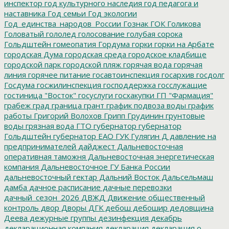
инспектор
год культурного наследия
год педагога и
наставника
Год семьи
Год экологии
Год_единства_народов_России
Гознак
ГОК
Голикова
Головатый
гололед
голосование
голубая сорока
Гольдштейн
гомеопатия
Гордума
горки
горки на Арбате
городская Дума
городская среда
городское кладбище
городской парк
городской пляж
горячая вода
горячая
линия
горячее питание
госавтоинспекция
госархив
госдолг
Госдума
госжилинспекция
господдержка
госслужащие
гостиница "Восток"
госуслуги
госхакупки
ГП "Фармация"
грабеж
град
граница
грант
график подвоза воды
график
работы
Григорий Волохов
Грипп
Грудинин
грунтовые
воды
грязная вода
ГТО
губернатор
губернатор
Гольдштейн
губернатор ЕАО
ГУК
Гулягин
Д
давление на
предпринимателей
дайджест
Дальневосточная
оперативная таможня
Дальневосточная энергетическая
компания
Дальневосточное ГУ Банка России
дальневосточный гектар
Дальний Восток
Дальсельмаш
дамба
дачное расписание
дачные перевозки
дачный_сезон_2026
ДВЖД
Движение общественный
контроль
двор
Дворы
ДГК
дебош
дебошир
дедовщина
Деева
дежурные группы
дезинфекция
декабрь
декларационная компания
декларация
декларация о