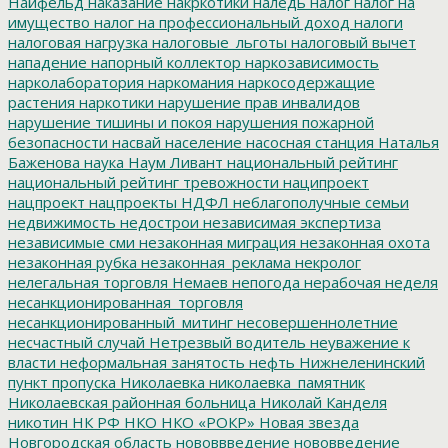
Найфельд
наказание
накркотики
наледь
налог
налог на
имущество
налог на профессиональный доход
налоги
налоговая нагрузка
налоговые_льготы
налоговый вычет
нападение
напорный коллектор
наркозависимость
нарколаборатория
наркомания
наркосодержащие
растения
наркотики
нарушение прав инвалидов
нарушение тишины и покоя
нарушения пожарной
безопасности
насвай
население
насосная станция
Наталья
Баженова
наука
Наум Ливант
национальный рейтинг
национальный рейтинг тревожности
наципроект
нацпроект
нацпроекты
НДФЛ
неблагополучные семьи
недвижимость
недострои
независимая экспертиза
независимые сми
незаконная миграция
незаконная охота
незаконная рубка
незаконная_реклама
некролог
нелегальная торговля
Немаев
непогода
нерабочая неделя
несанкционированная_торговля
несанкционированный_митинг
несовершеннолетние
несчастный случай
Нетрезвый водитель
неуважение к
власти
неформальная занятость
нефть
Нижнеленинский
пункт пропуска
Николаевка
николаевка_памятник
Николаевская районная больница
Николай Канделя
никотин
НК РФ
НКО
НКО «РОКР»
Новая звезда
Новгородская область
нововвведение
нововведение