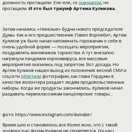
должность протащили. Еле-еле, со
скандалом
, но
протащили.
И это был триумф Артема Куликова.
Затем начались «тяжелые» будни нового председателя
Думы. Как и его предшественник Павел Ворожбит, Артем
Куликов уж было начал напоминать горожанам о себе в
очень удобной форме — посещать мероприятия,
поздравлять виновников торжества. А тут внезапно
нагрянула пандемия коронавируса, все массовые
мероприятия оказались под запретом. Вот досада. Но
Артем Куликов нашел выход из положения: весной СМИ и
соцсети
облетели
фотографии, как глава Гордумы в
качестве волонтера раздает людям продовольственные
наборы. Когда же продукты закончились, Куликов начал
раздавать первоклассникам канцелярские товары…
фото: https://www.instagram.com/dumabir/
Время шло и становилось все более ясно, что с такой
должностью Артем Куликов не справляется. На наш