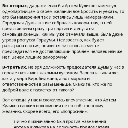
Во-вторых
, да даже если бы Артем Куликов намекнул
однопартийцам о своем желании все бросить и уехать, то
его бы намерения так и остались лишь намерениями.
Городская Думы нынче собралась колоритная, в ней
представлены сразу три партии и депутаты-
самовыдвиженцы. Как мы уже отмечали выше, была даже
угроза роспуска Гордумы. Неизвестно, как будет
разыграна партия, появится ли вновь на месте
председателя не доставляющий проблем человек или же
нет. Зачем лишние заморочки?
В-третьих
, не зря должность председателя Думы у нас в
городе называют лакомым кусочком. Зарплата такая же,
как и у мэра Биробиджана, а вот мороки и
ответственности в разы меньше. Скажите, кто же по
доброй воле откажется от такого?
Вот отсюда у нас и сложилось впечатление, что Артем
Куликов сложил полномочия не по собственному
желанию. Скорее всего, его «попросили».
Лично я изначально был против назначения
Артема Куликова на должность председателя