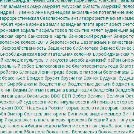
гия
альманах
Амур
Амурзет
Амурская область
Амурский поло
ндрей Пивенко
Анна Кузнецова
аномальное потепление
ано
террористическая безопасность
антитеррористическая коми
Арбат
Арена
аренда земли
арендная плата
арест
арест счет
трономия
асфальт
асфальтовое покрытие
Атлет
аудиенция
аф
овская карта
банковские_карты
банковский роуминг
банкротс
зопасное колесо-2019
безопасность
Безопасные и качестве
к
бесхозяйственность
бешенство
библиотека
бизнес
бизнес 
Биробиджанская воспитательная колония
Биробиджанская т
 колледж культуры и искусств
Биробиджанский район
Биро
дральный собор
Благословенное
благотворитель года
благот
тройство
Блокада Ленинграда
боевые патроны
боеприпасы
Б
к
браконьер
Бридер
брусит
брусчатка
Брянск
Будукан
будущи
ет Биробиджана
бюджетники
бюджетные деньги
бюджетны
Ленин
Вадим Зингман
вакцина
вакцинация
Валдгейм
Валдгей
изм
вандалы
Васильева
ВВО
ВВП
Вебер
Великан
Великая Окт
ерховный суд
весенние каникулы
весенний призыв
ветер
ве
иджан
ВЖС "Надежда России"
взрыв
взрыв газа
взрыв газово
рёл
Виктор Солнцев
викторина
Винников
вице-премьер
ВИЧ
р Якушев
власть
внеплановая проверка
Внешний долг
внутр
донапорная башня
водоснабжение
военная служба
военные
окзал
волейбол
волк
Волонтеры
Волочаевка
Волочаевская б