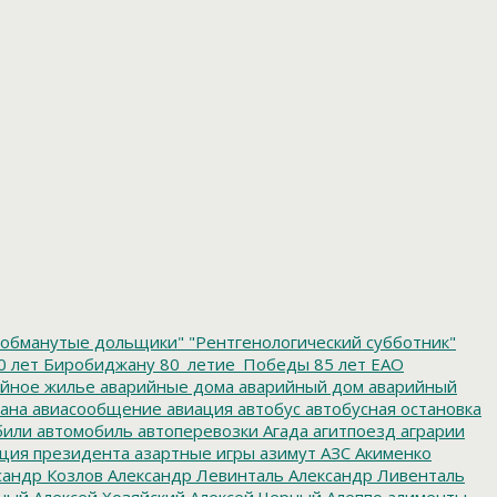
обманутые дольщики"
"Рентгенологический субботник"
0 лет Биробиджану
80_летие_Победы
85 лет ЕАО
йное жилье
аварийные дома
аварийный дом
аварийный
ана
авиасообщение
авиация
автобус
автобусная остановка
били
автомобиль
автоперевозки
Агада
агитпоезд
аграрии
ция президента
азартные игры
азимут
АЗС
Акименко
сандр Козлов
Александр Левинталь
Александр Ливенталь
ный
Алексей Хозяйский
Алексей Черный
Алеппо
алименты