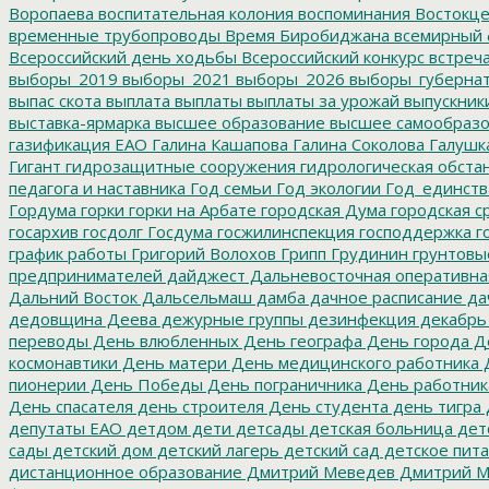
Воропаева
воспитательная колония
воспоминания
Востокц
временные трубопроводы
Время Биробиджана
всемирный 
Всероссийский день ходьбы
Всероссийский конкурс
встреч
выборы_2019
выборы_2021
выборы_2026
выборы_губерна
выпас скота
выплата
выплаты
выплаты за урожай
выпускник
выставка-ярмарка
высшее образование
высшее самообразо
газификация ЕАО
Галина Кашапова
Галина Соколова
Галушк
Гигант
гидрозащитные сооружения
гидрологическая обста
педагога и наставника
Год семьи
Год экологии
Год_единств
Гордума
горки
горки на Арбате
городская Дума
городская с
госархив
госдолг
Госдума
госжилинспекция
господдержка
г
график работы
Григорий Волохов
Грипп
Грудинин
грунтовы
предпринимателей
дайджест
Дальневосточная оперативна
Дальний Восток
Дальсельмаш
дамба
дачное расписание
да
дедовщина
Деева
дежурные группы
дезинфекция
декабрь
переводы
День влюбленных
День географа
День города
Де
космонавтики
День матери
День медицинского работника
Д
пионерии
День Победы
День пограничника
День работник
День спасателя
день строителя
День студента
день тигра
депутаты ЕАО
детдом
дети
детсады
детская больница
дет
сады
детский дом
детский лагерь
детский сад
детское пит
дистанционное образование
Дмитрий Меведев
Дмитрий М