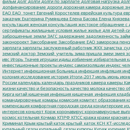
фильм
долг
долги
долги по зарплате
долговая нагрузка
долг
допфинансирование
дороги
дорожная камера
дорожные зн
ЕАО
ЕАО_тонет
Евгений Коростелев
еврейская культура
евр
заказчик
Екатерина Румянцева
Елена Басова
Елена Князева
кнсультация
женская консультация
жестокое обращение с 
сертификаты
жилищные условия
жилье
жилье для детей-с
заброшенные земли
ЗАГС
задержание
задолженность
зай
законороект
Заксобрание
Заксобрание ЕАО
заморозка пенс
зарплата
зарплаты
заслуженный работник ЖКХ
зачистка_су
земский доктор
Земский_учитель
зима пришла
змеи
змея
зо
ивс
Игорь Ткачев
игрушки
идиш
избиение
избирательная к
инвестиционные проекты
индекс самоизоляции
индекс чел
Интернет
инфекционная больница
инфекция
инфляция
инф
колония
исследование
история
Итоги-2017
июль
июнь
июн
России
календарь
календарь праздников
камера
камеры
Ка
жизни
качество и безопасность
качество молока
качество о
Кирга
китай
кишечная инфекция
кишечная_инфекция
кладб
командировочные
комары
комиссия
комитет образования
к
компенсация
комфортная городская среда
кондитерские из
интересов
концерт
Корж
коронавирус
коронавирусные вып
космос
котельная
Кочмар
КПРФ
КПСС
кража
кражи
красная 
Криминал
Крым
крытый каток
крытый_каток
КСН
КТ-исслед
купальный сезон
купальный_сезон
купюры
Кураж
курение
К