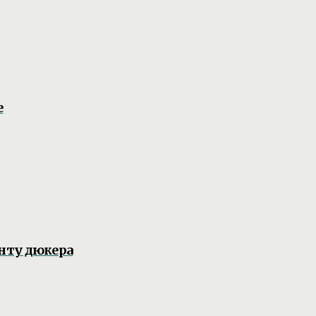
е
нту дюкера