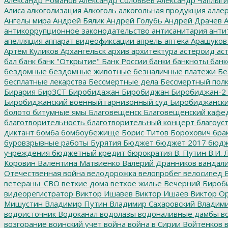
Алиса
алкоголизация
Алкоголь
алкогольная продукция
аллер
Ангелы мира
Андрей Бялик
Андрей Голубь
Андрей Драчев
А
антикоррупционное законодательство
антисанитария
анти
апелляция
аппарат видеофиксации
апрель
аптека
Арашуков
Артём Куликов
Архангельск
архив
архитектура
астероид
ас
бал
банк
банк "Открытие"
Банк России
банки
банкноты
банк
бездомные
бездомные животные
безналичные платежи
Бе
бесплатные лекарства
Бессмертные дела
Бессмертный пол
Бирария
БирЗСТ
Биробидажан
Биробиджан
Биробиджан-2
Биробиджанский военный гарнизонный суд
Биробиджанский
болото
битумные ямы
Благовещенск
Благовещенский кафе
благотворительность
благотворительный концерт
благоус
диктант
бомба
бомбоубежище
Борис Титов
Борохович
бра
буровзрывные работы
Бурятия
Бюджет
бюджет 2017
бюдж
учреждения
бюджетный кредит
бюрократия
В. Путин
В.И. 
Коровин
Валентина Матвиенко
Валерий Дранников
вандал
Отечественная война
велодорожка
велопробег
велосипед
В
ветераны_СВО
ветхие дома
ветхое жилье
Вечерний Бироб
видеорегистратор
Виктор Ишавев
Виктор Ишаев
Виктор О
Мишустин
Владимир Путин
Владимир Сахаровский
Владими
водоисточник
Водоканал
водолазы
водоналивные дамбы
во
возгорание
воинский учет
война
война в Сирии
Войтенков
в