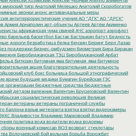
з
амурский тигр
Анатолий Мелешко
Анатолий Скоробогатов
нимные звонки
анонс
антивандальные меры
ссия
антитеррористические учения
АО "ДГК"
АО "ДРСК"
ов
Армия
Арнаполин
арт-объекты
Артеев
Артём Акименко
еристы
африканская чума свиней
АЧС
аэропорт
аэрофлот
тво
барельеф
баскетбол
Бастак
Бастрыкин
батут
Бедность
нные дороги
безработица
белка
бензин
Беринг
Берл Лазар
без поддержки
бизнес-омбудсмен
биометрия
Бира
Биракан
аможня
Биробиджанская ТЭЦ
Биробиджанский Арбат
фельд
биткоин
битумная яма
битумная_яма
битумное
ворительная акция
благотворительная деятельность
ойцовский клуб
бокс
больница
большой этнографический
е врачи
будущие медики
Бумагин
Бурейская ГЭС
е организации
бюджетные средства
бюджетные
мский детдом
валежник
Валентин Брусиловский
Валентин
ябрьская социалистическая революция
Великая
теран
ветераны
ветераны пограничной службы
го баллона
взрыв метеорита
взятка
взятки
видеокамеры
ВККС
Владивосток
Владимир Марковский
Владимир
енняя политика
вода
водители
водка
водоемы
 сборы
военный комиссар
ВОЗ
возврат_стеклотары
итва
Волочаевский бой
вольная борьба
Ворожбит