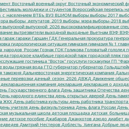
емент
Восточный военный округ
Восточный экономический ф
фестиваль молодежи и студентов
Всероссийская перепись н
а_с_населением
ВТБъ
ВУЗ
ВЦИОМ
выборы
выборы 2017
выбо
тора
выборы_депутатов_2019
выборы_мэра
выборы-2018
вы
и
выпускной
выпускной_2026
высококвалифицированные спе
вание
вытрезвители
выходной
выходные
Вьетнам
ВЭФ
ВЭФ
а
гараж
гаражи
Гаршин
ГДК
Генеральная прокуратура
генпро
новка
гидрологическая ситуация
гимназия
гимназия № 1
глав
а_народов_России
Гознак
ГОК
Голикова
Головатый
гололед
г
реда
городское кладбище
городской парк
городской пляж
гор
осслужащие
гостиница "Восток"
госуслуги
госхакупки
ГП "Фар
е воды
грязная вода
ГТО
губернатор
губернатор Гольдштей
я таможня
Дальневосточная энергетическая компания
Дальне
чные перевозки
дачный_сезон_2026
ДВЖД
Движение общес
декларационная компания
декларация
декларация о дохода
нь Государственного флага
День защитника Отечества
ден
ень народного единства
день открытых дверей
День памят
а ЖКХ
День работника культуры
день работника транспорта
день учителя
день физкультурника
День флага России
День
ская музыкальная школа
детская площадка
детская_больниц
ание
детское пособие
Джабаров
Джанхотов
дзюдо
диабет
ди
едведев
Дмитрий Нестеров
Доблесть_Хингана
Добрые люд