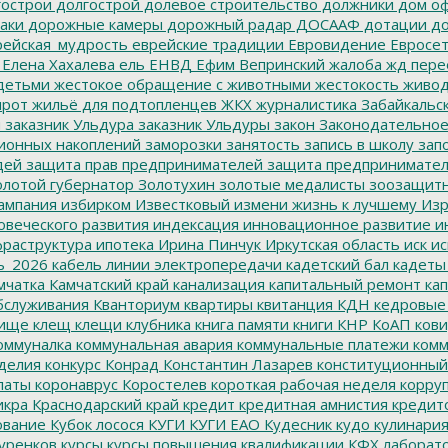
острои
долгострой
долевое строительство
должники
дом о
аки
дорожные камеры
дорожный радар
ДОСААФ
дотации
до
ейская_мудрость
еврейские традиции
Евровидение
Евросе
Елена Хахалева
ель
ЕНВД
Ефим Вепринский
жалоба
жд пере
детьми
жестокое обращение с животными
жестокость
живо
ирот
жильё для подтопленцев
ЖКХ
журналистика
Забайкальск
м
заказник Ульдура
заказник Ульдуры
закон
Законодательное
ионных накоплений
заморозки
занятость
запись в школу
запо
дей
защита прав предпринимателей
защита предпринимате
лотой губернатор
Золотухин
золотые медалисты
зоозащит
ампания
избирком
Известковый
измени жизнь к лучшему
Изр
овеческого развития
индексация
инновационное развитие
ин
раструктура
ипотека
Ирина Пинчук
Иркутская область
иск
ис
ь_2026
кабель линии электропередачи
кадетский бал
кадеты
мчатка
Камчатский край
канализация
капитальный ремонт
кап
бслуживания
Кванториум
квартиры
квитанция
КДН
кедровые
ище
клещ
клещи
клубника
книга памяти
книги
КНР
КоАП
кови
оммуналка
коммунальная авария
коммунальные платежи
комм
делия
конкурс
Конрад
Константин Лазарев
конституционный
латы
коронаврус
Коростелев
короткая рабочая неделя
корру
икра
Краснодарский край
кредит
кредитная амнистия
кредит
ование
Кубок лосося
КУГИ
КУГИ ЕАО
Кудесник
кудо
кулинари
уренков
курсы
курсы повышения квалификации
КФХ
лаборат