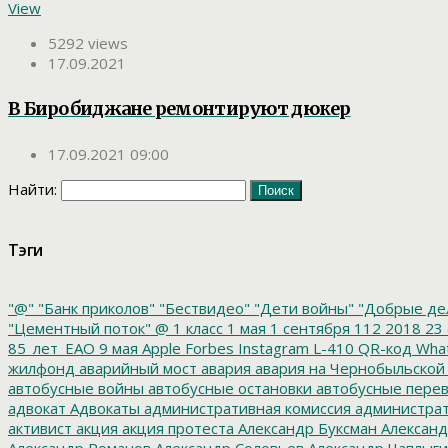
View
5292 views
17.09.2021
В Биробиджане ремонтируют дюкер
17.09.2021 09:00
Найти:
Тэги
"@"
"Банк приколов"
"Бествидео"
"Дети войны"
"Добрые де
"Цементный поток"
@
1 класс
1 мая
1 сентября
112
2018
23 
85_лет_ЕАО
9 мая
Apple
Forbes
Instagram
L-410
QR-код
Wha
жилфонд
аварийный мост
авария
авария на Чернобыльской
автобусные войны
автобусные остановки
автобусные перев
адвокат
Адвокаты
административная комиссия
администрат
активист
акция
акция протеста
Александр Буксман
Александ
Александр Романов
Александр Соловьев
Александр Чаплыг