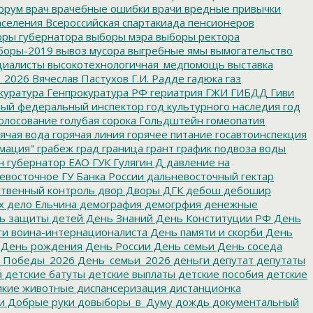
орум
врач
врачебные ошибки
врачи
вредные привычки
аселения
Всероссийская спартакиада пенсионеров
ры губернатора
выборы мэра
выборы ректора
боры-2019
вывоз мусора
выгребные ямы
вымогательство
циалисты
высокотехнологичная_медпомощь
выставка
_2026
Вячеслав Пастухов
Г.И. Радде
гадюка
газ
куратура
Генпрокуратура РФ
гериатрия
ГЖИ
ГИБДД
Гиви
ный федеральный инспектор
год культурного наследия
год
олосование
голубая сорока
Гольдштейн
гомеопатия
ячая вода
горячая линия
горячее питание
госавтоинспекция
мация"
грабеж
град
граница
грант
график подвоза воды
н
губернатор ЕАО
ГУК
Гулягин
Д
давление на
восточное ГУ Банка России
дальневосточный гектар
твенный контроль
двор
Дворы
ДГК
дебош
дебошир
х
дело Ельчина
демография
демогрфия
денежные
ь защиты детей
День Знаний
День Конституции РФ
День
и воина-интернационалиста
День памяти и скорби
День
День рождения
День России
День семьи
День соседа
_Победы_2026
День_семьи_2026
деньги
депутат
депутаты
а
детские батуты
детские выплаты
детские пособия
детские
кие животные
диспансеризация
дистанционка
и
Добрые руки
довыборы_в_Думу
дождь
документальный