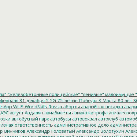
ла"
"железобетонные полицейские"
"ленивые" малоимущие
"
февраля
31 декабря
5
5G
75-летие Победы
8 Марта
80 лет
8
tsApp
Wi-Fi
WorldSkills Russia
аборты
аварийная посадка
авари
 АЭС
август
Авдалян
авиабилеты
авиакатастрофа
авиалесоохр
озки
автобусный парк
автобусы
автовокзал
автоклуб
автомо
ивная ответственность
административное дело
администра
р Винников
Александр Головатый
Александр Золотухин
Алек
ин
Александра Филиппова
Алексей Корниенко
Алексей Наваль