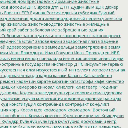
фицеров
дом престарелых
домашние животные
ход
доходы
ДПС
дрова
дтп
ДТП
Дудин
дым
ДЭК
дюкер
ть
Еврстат
ЕГЭ
Единая Россия
единая субсидия
Единый
езд
железная дорога
железнодорожный переезд
женская
дер
живопись
животноводство
животные
жилищные
ий край
забег
заболевание
заброшенные здания
 Собрание
законодательство
законопреокт
законопроект
ведник "Бастак"
заповедники
заработная плата
Заречье
лей
здравоохранение
земледельцы
землетрясение
земля
ники
Иван Благодырь
Иван Голунов
Иван Проходцев
ИВЛ
аиль
имена
импорт
инвалиды
инвестирование
инвестиции
остранные государства
инспектор ДПС
инсульт
интервью
кусственная елка
искусственный_интеллект
исправительная
кадровая чехарда
кадры
казаки
Казань
Казначейство
ремонт
карантин
карате
каратин
катастрофа
кафе
качество
 шишки
Кемерово
кинозал
кинологи
кинотеатр "Родина"
д-сводка
Кодекс
колледж культуры
колония
командировка
унальные услуги
компенсации
компенсационные расходы
 суд
конституция
контрабанда
контрафакт
конфликт
пция
корь
Косвинцев
космодром
космодром_Восточный
оспособность
Кремль
креозот
Крещение
кризис
Крик души
я
Кульдкр
Кульдур
культура
культурно досуговый центр
ория
Лаг ба-Омер
лагерь
Лагошина
лайк
ЛДПР
Левинталь