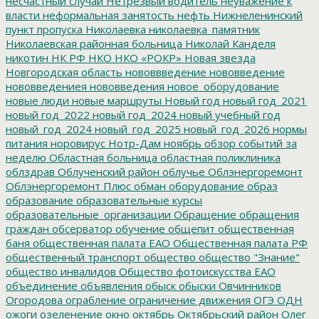
несчастный случай
Нетрезвый водитель
неуважение к
власти
неформальная занятость
нефть
Нижнеленинский
пункт пропуска
Николаевка
николаевка_памятник
Николаевская районная больница
Николай Канделя
никотин
НК РФ
НКО
НКО «РОКР»
Новая звезда
Новгородская область
нововвведение
нововведение
нововведениея
нововведения
новое_оборудование
новые люди
новые маршруты
Новый год
новый год_2021
новый год_2022
новый год_2024
новый учебный год
новый_год_2024
новый_год_2025
новый_год_2026
нормы
питания
норовирус
Нотр-Дам
ноябрь
обзор событий за
неделю
Областная больница
областная поликлиника
облздрав
Облученский район
облучье
Облэнергоремонт
Облэнергоремонт Плюс
обман
оборудование
образ
образование
образовательные курсы
образовательные_организации
Обращение
обращения
граждан
обсерватор
обучение
общепит
общественная
баня
общественная палата ЕАО
Общественная палата РФ
общественный транспорт
общество
общество "Знание"
общество инвалидов
Общество фотоискусства ЕАО
объединение
объявления
обыск
обыски
Овчинников
Огородова
ограбление
ограничение движения
ОГЭ
ОДН
ожоги
озеленение
окно
октябрь
Октябрьский район
Олег