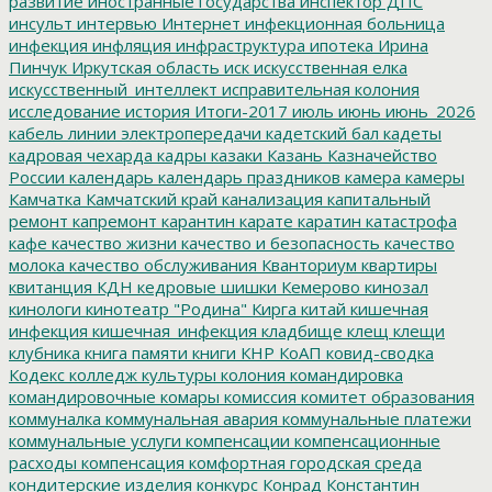
развитие
иностранные государства
инспектор ДПС
инсульт
интервью
Интернет
инфекционная больница
инфекция
инфляция
инфраструктура
ипотека
Ирина
Пинчук
Иркутская область
иск
искусственная елка
искусственный_интеллект
исправительная колония
исследование
история
Итоги-2017
июль
июнь
июнь_2026
кабель линии электропередачи
кадетский бал
кадеты
кадровая чехарда
кадры
казаки
Казань
Казначейство
России
календарь
календарь праздников
камера
камеры
Камчатка
Камчатский край
канализация
капитальный
ремонт
капремонт
карантин
карате
каратин
катастрофа
кафе
качество жизни
качество и безопасность
качество
молока
качество обслуживания
Кванториум
квартиры
квитанция
КДН
кедровые шишки
Кемерово
кинозал
кинологи
кинотеатр "Родина"
Кирга
китай
кишечная
инфекция
кишечная_инфекция
кладбище
клещ
клещи
клубника
книга памяти
книги
КНР
КоАП
ковид-сводка
Кодекс
колледж культуры
колония
командировка
командировочные
комары
комиссия
комитет образования
коммуналка
коммунальная авария
коммунальные платежи
коммунальные услуги
компенсации
компенсационные
расходы
компенсация
комфортная городская среда
кондитерские изделия
конкурс
Конрад
Константин