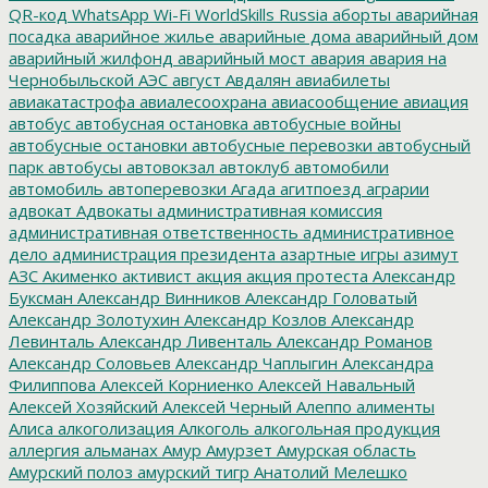
QR-код
WhatsApp
Wi-Fi
WorldSkills Russia
аборты
аварийная
посадка
аварийное жилье
аварийные дома
аварийный дом
аварийный жилфонд
аварийный мост
авария
авария на
Чернобыльской АЭС
август
Авдалян
авиабилеты
авиакатастрофа
авиалесоохрана
авиасообщение
авиация
автобус
автобусная остановка
автобусные войны
автобусные остановки
автобусные перевозки
автобусный
парк
автобусы
автовокзал
автоклуб
автомобили
автомобиль
автоперевозки
Агада
агитпоезд
аграрии
адвокат
Адвокаты
административная комиссия
административная ответственность
административное
дело
администрация президента
азартные игры
азимут
АЗС
Акименко
активист
акция
акция протеста
Александр
Буксман
Александр Винников
Александр Головатый
Александр Золотухин
Александр Козлов
Александр
Левинталь
Александр Ливенталь
Александр Романов
Александр Соловьев
Александр Чаплыгин
Александра
Филиппова
Алексей Корниенко
Алексей Навальный
Алексей Хозяйский
Алексей Черный
Алеппо
алименты
Алиса
алкоголизация
Алкоголь
алкогольная продукция
аллергия
альманах
Амур
Амурзет
Амурская область
Амурский полоз
амурский тигр
Анатолий Мелешко