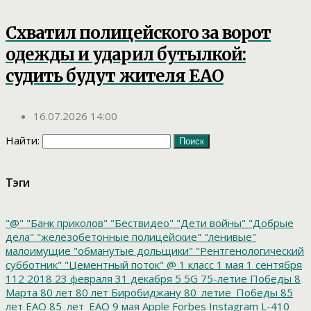
Схватил полицейского за ворот
одежды и ударил бутылкой:
судить будут жителя ЕАО
16.07.2026 14:00
Найти:
Тэги
"@"
"Банк приколов"
"Бествидео"
"Дети войны"
"Добрые
дела"
"железобетонные полицейские"
"ленивые"
малоимущие
"обманутые дольщики"
"Рентгенологический
субботник"
"Цементный поток"
@
1 класс
1 мая
1 сентября
112
2018
23 февраля
31 декабря
5
5G
75-летие Победы
8
Марта
80 лет
80 лет Биробиджану
80_летие_Победы
85
лет ЕАО
85_лет_ЕАО
9 мая
Apple
Forbes
Instagram
L-410