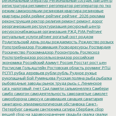
региональный оператор
Региональный сосудистый центр
регистратура
регламент
регоператор
регоператор по тко
режим самоизоляции
резиновая квартира
резиновые
квартиры
рейд
рейинг
рейтинг
рейтинг_2026
реклама
реконструкция
ректор
религия
ремонт
ремонт дорог
реорганизация
реструктуризация
ресурсный центр
ресурсоснабжающая организация
РЖД
РИА Рейтинг
ритуальные услуги
рйтинг
рогатый скот
роддом
Родительский день
роды
рождаемость
Рождество
розыск
Ропотребнадзор
Росавиация
Росводресурсы
Росгвардия
Роскачество
Роскомнадзор
Росконтроль
Рослесхоз
Роспотребнадзор
россельхознадзор
российская
экономика
Российский Азимут
Россия
Росстат
рост цен
Ростислав Гольдштейн
Ростовская область
роуминг
РПЦ
РСПП
рубка деревьев
рубли
рубль
Рудное
ружье
рукопашный бой
Румянцева
Русская поляна
рыба
рыбалка
рыбоводные заводы
рынок труда
рысь
с. Ленинское
сага_налоговый_гнет
Сад памяти
сальмонеллез
Самбери
самбо
самогон
самодеятельность
самозанятые
самолет
самооборона
самосуд
санавиация
санация
санитария
санитарно-эпидемиологическая обстанвока
Санкт-
Петербург
санкции
сантехника
сатира
Сбербанк
сбор
вещей
сбор на здравоохранение
свадьба
свалка
свалки