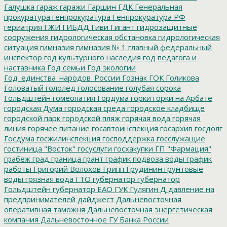
Галушка
гараж
гаражи
Гаршин
ГДК
Генеральная
прокуратура
генпрокуратура
Генпрокуратура РФ
гериатрия
ГЖИ
ГИБДД
Гиви
Гигант
гидрозащитные
сооружения
гидрологическая обстановка
гидрологическая
ситуация
гимназия
гимназия № 1
главный федеральный
инспектор
год культурного наследия
год педагога и
наставника
Год семьи
Год экологии
Год_единства_народов_России
Гознак
ГОК
Голикова
Головатый
гололед
голосование
голубая сорока
Гольдштейн
гомеопатия
Гордума
горки
горки на Арбате
городская Дума
городская среда
городское кладбище
городской парк
городской пляж
горячая вода
горячая
линия
горячее питание
госавтоинспекция
госархив
госдолг
Госдума
госжилинспекция
господдержка
госслужащие
гостиница "Восток"
госуслуги
госхакупки
ГП "Фармация"
грабеж
град
граница
грант
график подвоза воды
график
работы
Григорий Волохов
Грипп
Грудинин
грунтовые
воды
грязная вода
ГТО
губернатор
губернатор
Гольдштейн
губернатор ЕАО
ГУК
Гулягин
Д
давление на
предпринимателей
дайджест
Дальневосточная
оперативная таможня
Дальневосточная энергетическая
компания
Дальневосточное ГУ Банка России