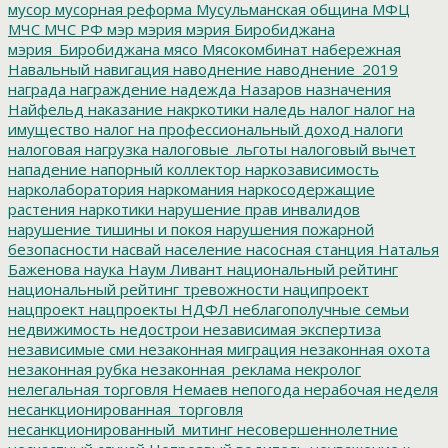
мусор
мусорная реформа
Мусульманская община
МФЦ
МЧС
МЧС РФ
мэр
мэрия
мэрия Биробиджана
мэрия_Биробиджана
мясо
Мясокомбинат
набережная
Навальный
навигация
наводнение
наводнение_2019
награда
награждение
надежда
Назаров
назначения
Найфельд
наказание
накркотики
наледь
налог
налог на
имущество
налог на профессиональный доход
налоги
налоговая нагрузка
налоговые_льготы
налоговый вычет
нападение
напорный коллектор
наркозависимость
нарколаборатория
наркомания
наркосодержащие
растения
наркотики
нарушение прав инвалидов
нарушение тишины и покоя
нарушения пожарной
безопасности
насвай
население
насосная станция
Наталья
Баженова
наука
Наум Ливант
национальный рейтинг
национальный рейтинг тревожности
наципроект
нацпроект
нацпроекты
НДФЛ
неблагополучные семьи
недвижимость
недострои
независимая экспертиза
независимые сми
незаконная миграция
незаконная охота
незаконная рубка
незаконная_реклама
некролог
нелегальная торговля
Немаев
непогода
нерабочая неделя
несанкционированная_торговля
несанкционированный_митинг
несовершеннолетние