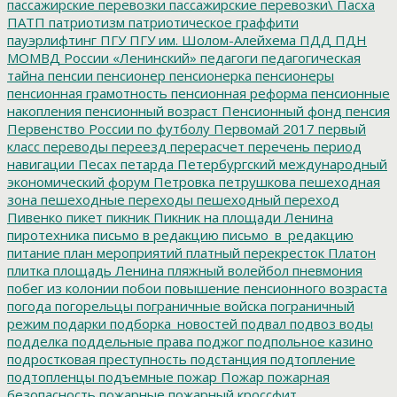
пассажирские перевозки
пассажирские перевозки\
Пасха
ПАТП
патриотизм
патриотическое граффити
пауэрлифтинг
ПГУ
ПГУ им. Шолом-Алейхема
ПДД
ПДН
МОМВД России «Ленинский»
педагоги
педагогическая
тайна
пенсии
пенсионер
пенсионерка
пенсионеры
пенсионная грамотность
пенсионная реформа
пенсионные
накопления
пенсионный возраст
Пенсионный фонд
пенсия
Первенство России по футболу
Первомай 2017
первый
класс
переводы
переезд
перерасчет
перечень
период
навигации
Песах
петарда
Петербургский международный
экономический форум
Петровка
петрушкова
пешеходная
зона
пешеходные переходы
пешеходный переход
Пивенко
пикет
пикник
Пикник на площади Ленина
пиротехника
письмо в редакцию
письмо_в_редакцию
питание
план мероприятий
платный перекресток
Платон
плитка
площадь Ленина
пляжный волейбол
пневмония
побег из колонии
побои
повышение пенсионного возраста
погода
погорельцы
пограничные войска
пограничный
режим
подарки
подборка_новостей
подвал
подвоз воды
подделка
поддельные права
поджог
подпольное казино
подростковая преступность
подстанция
подтопление
подтопленцы
подъемные
пожар
Пожар
пожарная
безопасность
пожарные
пожарный кроссфит