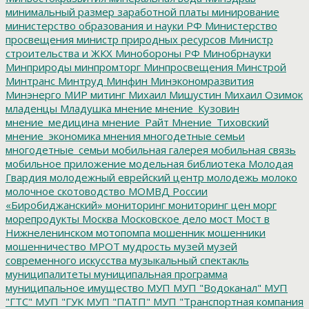
минимальный размер заработной платы
минирование
министерство образования и науки РФ
Министерство
просвещения
министр природных ресурсов
Министр
строительства и ЖКХ
Минобороны РФ
Минобрнауки
Минприроды
минпромторг
Минпросвещения
Минстрой
Минтранс
Минтруд
Минфин
Минэкономразвития
Минэнерго
МИР
митинг
Михаил Мишустин
Михаил Озимок
младенцы
Младушка
мнение
мнение_Кузовин
мнение_медицина
мнение_Райт
Мнение_Тиховский
мнение_экономика
мнения
многодетные семьи
многодетные_семьи
мобильная галерея
мобильная связь
мобильное приложение
модельная библиотека
Молодая
Гвардия
молодежный еврейский центр
молодежь
молоко
молочное скотоводство
МОМВД России
«Биробиджанский»
мониторинг
мониторинг цен
морг
морепродукты
Москва
Московское дело
мост
Мост в
Нижнеленинском
мотопомпа
мошенник
мошенники
мошенничество
МРОТ
мудрость
музей
музей
современного искусства
музыкальный спектакль
муниципалитеты
муниципальная программа
муниципальное имущество
МУП
МУП "Водоканал"
МУП
"ГТС"
МУП "ГУК
МУП "ПАТП"
МУП "Транспортная компания