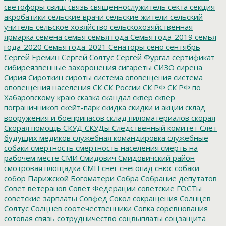
светофоры
свищ
связь
священнослужитель
секта
секция
акробатики
сельские врачи
сельские жители
сельский
учитель
сельское хозяйство
сельскохозяйственная
ярмарка
семена
семья
семья года
Семья года-2019
семья
года-2020
Семья года-2021
Сенаторы
сено
сентябрь
Сергей Ерёмин
Сергей Солтус
Сергей Фургал
сертификат
сибиреязвенные захоронения
сигареты
СИЗО
сирена
Сирия
Сироткин
сироты
система оповещения
система
оповещения населения
СК
СК России
СК РФ
СК РФ по
Хабаровскому краю
сказка
скандал
сквер
сквер
пограничников
скейт-парк
скидка
скидки и акции
склад
вооружения и боеприпасов
склад пиломатериалов
скорая
Скорая помощь
СКУД
СКУДы
Следственный комитет
Слет
будущих медиков
служебная командировка
служебные
собаки
смертность
смертность населения
смерть на
рабочем месте
СМИ
Смидович
Смидовичский район
смотровая площадка
СМП
снег
снегопад
снюс
собаки
собор Парижской Богоматери
Собра
Собрание депутатов
Совет ветеранов
Совет Федерации
советские ГОСТы
советские зарплаты
Совфед
Сокол
сокращения
Солнцев
Солтус
Солцнев
соотечественники
Сопка
соревнования
сотовая связь
сотрудничество
соцвыплаты
соцзащита