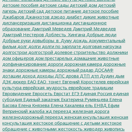
детские пособия
детские сады
детский дом
детский
лагерь
детский сад
детское питание
детское пособие
Джабаров
Джанхотов
дзюдо
диабет
дикие животные
диспансеризация
дистанционка
дистанционное
образование
Дмитрий Меведев
Дмитрий Медведев
Дмитрий Нестеров
Доблесть_Хингана
Добрые люди
Добрые руки
довыборы_в_Думу
дождь
документальный
фильм
долг
долги
долги по зарплате
долговая нагрузка
долгострои
долгострой
долевое строительство
должники
дом офицеров
дом престарелых
домашние животные
допфинансирование
дороги
дорожная камера
дорожные
знаки
дорожные камеры
дорожный радар
ДОСААФ
дотации
доход
доходы
ДПС
дрова
ДТП
дтп
Дудин
дым
ДЭК
дюкер
ЕАО
ЕАО_тонет
Евгений Коростелев
еврейская
культура
еврейская_мудрость
еврейские традиции
Евровидение
Евросеть
Еврстат
ЕГЭ
Единая Россия
единая
субсидия
Единый заказчик
Екатерина Румянцева
Елена
Басова
Елена Князева
Елена Хахалева
ель
ЕНВД
Ефим
Вепринский
жалоба
жд переезд
железная дорога
железнодорожный переезд
женская кнсультация
женская
консультация
жестокое обращение с детьми
жестокое
обращение с животными
жестокость
живодер
живопись