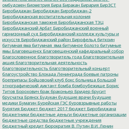
омбудсмен
биометрия
Бира
Биракан
Бирария
БирЗСТ
Биробидажан
Биробиджан
Биробиджан-2
Биробиджанская воспитательная колония
Биробиджанская таможня
Биробиджанская ТЭЦ
Биробиджанский Арбат
Биробиджанский военный
гарнизонный суд
Биробиджанский колледж культуры и
искусств
Биробиджанский район
Бирофельд
биткоин
битумная яма
битумная_яма
битумное болото
битумные
ямы
Благовещенск
Благовещенский кафедральный собор
Благословенное
благотворитель года
благотворительная
акция
благотворительная деятельность
благотворительность
благотворительный концерт
благоустройство
Блокада Ленинграда
боевые патроны
боеприпасы
Бойцовский клуб
бокс
больница
большой
этнографический диктант
бомба
бомбоубежище
Борис
Титов
Борохович
брак
браконьер
Бридер
брусит
брусчатка
Брянск
Будукан
будущие врачи
будущие
медики
Бумагин
Бурейская ГЭС
буровзрывные работы
Бурятия
Бюджет
бюджет 2017
бюджет Биробиджана
бюджетники
бюджетные деньги
бюджетные организации
бюджетные средства
бюджетные учреждения
бюджетный кредит
бюрократия
В. Путин
В.И. Ленин