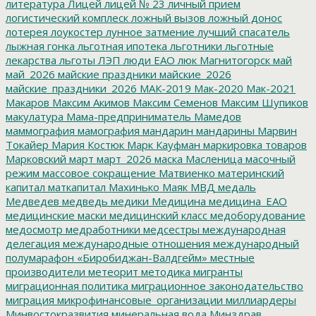
литература
Лицей
лицей № 23
личный прием
логистический комплеск
ложный вызов
ложный донос
лотерея
лоукостер
лунное затмение
лучший спасатель
лыжная гонка
льготная ипотека
льготники
льготные
лекарства
льготы
ЛЭП
люди ЕАО
люк
Магнитогорск
май
май_2026
майские праздники
майские_2026
майские_праздники_2026
МАК-2019
Мак-2020
Мак-2021
Макаров
Максим Акимов
Максим Семенов
Максим Шупиков
макулатура
Мама-предприниматель
Мамедов
маммография
мамография
мандарин
мандарины
Марвин
Токайер
Мария Костюк
Марк Кауфман
маркировка товаров
Марковский
март
март_2026
маска
Масленица
масочный
режим
массовое сокращение
Матвиенко
материнский
капитал
маткапитал
Махинько
Маяк
МВД
медаль
Медведев
медведь
медики
Медицина
медицина_ЕАО
медицинские маски
медицинский класс
медоборудование
медосмотр
медработники
медсестры
международная
делегация
международные отношения
международный
полумарафон «Биробиджан-Валдгейм»
местные
производители
метеорит
методика
мигранты
миграционная политика
миграционное законодательство
миграция
микрофинансовые_организации
миллиардеры
Минвостокразвития
минеральная вода
Минздрав