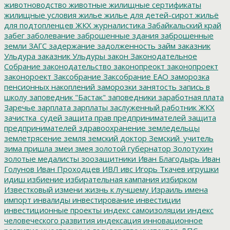
животноводство
животные
жилищные сертификаты
жилищные условия
жилье
жилье для детей-сирот
жильё
для подтопленцев
ЖКХ
журналистика
Забайкальский край
забег
заболевание
заброшенные здания
заброшенные
земли
ЗАГС
задержание
задолженность
займ
заказник
Ульдура
заказник Ульдуры
закон
Законодательное
Собрание
законодательство
законопреокт
законопроект
законороект
Заксобрание
Заксобрание ЕАО
заморозка
пенсионных накоплений
заморозки
занятость
запись в
школу
заповедник "Бастак"
заповедники
заработная плата
Заречье
зарплата
зарплаты
заслуженный работник ЖКХ
зачистка_судей
защита прав предпринимателей
защита
предпринимателей
здравоохранение
земледельцы
землетрясение
земля
земский доктор
Земский_учитель
зима пришла
змеи
змея
золотой губернатор
Золотухин
золотые медалисты
зоозащитники
Иван Благодырь
Иван
Голунов
Иван Проходцев
ИВЛ
ивс
Игорь Ткачев
игрушки
идиш
избиение
избирательная кампания
избирком
Известковый
измени жизнь к лучшему
Израиль
имена
импорт
инвалиды
инвестирование
инвестиции
инвестиционные проекты
индекс самоизоляции
индекс
человеческого развития
индексация
инновационное