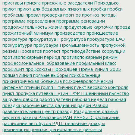
приставы
присяга
присяжные заседатели
Приходько
приют
приют для бездомных животных
пробка
пробки
проблемы
провал
проверка
прогноз
прогноз погоды
программа переселения
программа реновации
продолжительность жизни
продуктовые карточки
проезд
прожиточный минимум
производство
происшествие
прократура
прокуратруа
Прокуратура
прокуратура ЕАО
прокуратуура
прокураура
Промышленность
пропускной
режим
Просветов
протест
противодействие коррупции
противопожарный период
противопожарный режим
профессиональное_образование
профильный класс
профицит
профсоюзы
Проходцев
Пряма_линия_2025
прямая линия
прямые выборы
психбольница
психиатрическая больница
психоневрологический
интернат
птичий грипп
Птичник
пункт весового контроля
пункт пропуска
путевка
Путин
ПФР
Пшеничный
пьянство
за рулем
работа
работодатели
рабочая неделя
рабочая
поездка
рабочие места
радиация
радон
Разбой
развлекательный центр
развод
Раздольное
размыв
берегов
ракеты
Рамазанов
РАН
РАНХиГС
расписание
расписание автобусов
РДШ
реальные доходы
реанимация
ревизия
региональные финансы