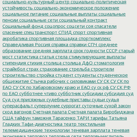
социально-культурный центр
социально-политическая
устойчивость
социально-экономическое положение
социальное питание
социальные выплаты
социальные
пенсии
социальные сети
социальный контракт
Социальный фонд
соцопрос
соцсети
соя
спасатели
спасение
спецтранспорт
СПИД
спорт
спортивная
акробатика
спортивная площадка
спорткомплекс
Справедливая Россия
справка
справки
СПЧ
среднее
образование
средняя зарплата
срок годности
СССР
старый
мост
статистика
статья
стела
стимулирующие выплаты
стипендия
стихия
столица
столица ДфО
стоматология
страйкбол
страх
страхование
стрельба
строители
строительство
стройка
студент
студенты
студенческое
общежитие
Стычка рабочих с силовиками
СУ СК
СУ СК по
ЕАО
СУ СК по Хабаровскому краю и ЕАО
су ск рф
СУ СК РФ
по ЕАО
субботнее чтиво
субботник
субсидии
субсидия
суд
Суд
суд присяжных
судебные приставы
судьи
судья
суперасфальт
суперлуние
суррогат
суточные
сухой закон
сход вагонов
Счетная палата
Счетная палата Биробиджана
США
тайфун
таможня
Тарасенко
ТАРИ
тарифы
Татьяна
Гладких
Тафи-диагностика
театр
текстильная
телемедицинские технологии
теневая зарплата
теневая
экономика
тепловоз
тепловые сети
тепловычислитель