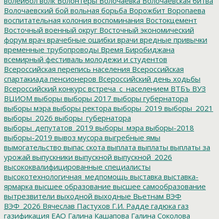
волейбол
волк
Волонтеры
Волочаевка
Волочаевская битва
Волочаевский бой
вольная борьба
Ворожбит
Воропаева
воспитательная колония
воспоминания
Востокцемент
Восточный военный округ
Восточный экономический
форум
врач
врачебные ошибки
врачи
вредные привычки
временные трубопроводы
Время Биробиджана
всемирный фестиваль молодежи и студентов
Всероссийская перепись населения
Всероссийская
спартакиада пенсионеров
Всероссийский день ходьбы
Всероссийский конкурс
встреча_с_населением
ВТБъ
ВУЗ
ВЦИОМ
выборы
выборы 2017
выборы губернатора
выборы мэра
выборы ректора
выборы_2019
выборы_2021
выборы_2026
выборы_губернатора
выборы_депутатов_2019
выборы_мэра
выборы-2018
выборы-2019
вывоз мусора
выгребные ямы
вымогательство
выпас скота
выплата
выплаты
выплаты за
урожай
выпускники
выпускной
выпускной_2026
высококвалифицированные специалисты
высокотехнологичная_медпомощь
выставка
выставка-
ярмарка
высшее образование
высшее самообразование
вытрезвители
выходной
выходные
Вьетнам
ВЭФ
ВЭФ_2026
Вячеслав Пастухов
Г.И. Радде
гадюка
газ
газификация ЕАО
Галина Кашапова
Галина Соколова