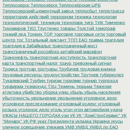
Теплоозерск
Теплоозёрск
Теплоозёрская ЦРБ
Теплоозерский цементный завод
теплосбыт
теплотрасса
территория действий
терроризм
техника
технологии
технологический_техникум
технопарк
тигр
ТИК
Тимченко
Тихомиров
ТКО
Тлустенко
товары
Толстой
томограф
тонкий лед
Тонких
ТОР
торговля
торговые сети
торговый
центр
тос
Тотальный диктант
ТПП ЕАО
травма
трагедия
трагедия в Забайкалье
трансграничный мост
трансграничный российско-китайский марафон
Транснефть
транспортная доступность
транспортная
карта
транспортный налог
траур
тревожный сигнал
Тромса
тротуар
тротуары
Трубачев
трудовая книжка
трудовые ресурсы
трудоустройство
Трутнев
туберкулез
Тукалевский
Турбин
туризм
туризмм
турнир
турпоход
турфирма
тхэквондо
ТЭЦ
Тюмень
тюрьма
Тяжелая
атлетика
убийство
уборка улиц
убыль
убыль населения
убыточность
увольнение
увольнения
уголовное дело
уголовное преследование
уголовный кодекс
уголовный
розыск
уголоное дело
уголь
угон
угон автомобиля
удача
УЖАСЫ НАШЕГО ГОРОДКА
узи
УК
УК "ДомСтроСервис"
УК
"Монарх"
УК РФ
указ Президента
укладка
Украина
укусы
уличное освещение
Улюкаев
УМВ
УМВД
УМВД по ЕАО