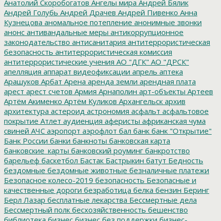
Анатолий Скоробогатов
Ангелы мира
Андрей Бялик
Андрей Голубь
Андрей Драчев
Андрей Пивенко
Анна
Кузнецова
аномальное потепление
анонимные звонки
анонс
антивандальные меры
антикоррупционное
законодательство
антисанитария
антитеррористическая
безопасность
антитеррористическая комиссия
антитеррористические учения
АО "ДГК"
АО "ДРСК"
апелляция
аппарат видеофиксации
апрель
аптека
Арашуков
Арбат
Арена
аренда земли
арендная плата
арест
арест счетов
Армия
Арнаполин
арт-объекты
Артеев
Артём Акименко
Артём Куликов
Архангельск
архив
архитектура
астероид
астрономия
асфальт
асфальтовое
покрытие
Атлет
аудиенция
аферисты
африканская чума
свиней
АЧС
аэропорт
аэрофлот
бал
банк
банк "Открытие"
Банк России
банки
банкноты
банковская карта
банковские_карты
банковский роуминг
банкротство
барельеф
баскетбол
Бастак
Бастрыкин
батут
Бедность
бездомные
бездомные животные
безналичные платежи
Безопасное колесо-2019
безопасность
Безопасные и
качественные дороги
безработица
белка
бензин
Беринг
Берл Лазар
бесплатные лекарства
Бессмертные дела
Бессмертный полк
бесхозяйственность
бешенство
библиотека
бизнес
бизнес без поддержки
бизнес-