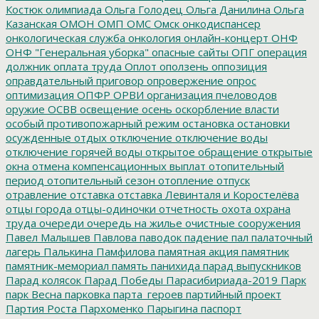
Костюк
олимпиада
Ольга Голодец
Ольга Данилина
Ольга
Казанская
ОМОН
ОМП
ОМС
Омск
онкодиспансер
онкологическая служба
онкология
онлайн-концерт
ОНФ
ОНФ "Генеральная уборка"
опасные сайты
ОПГ
операция
должник
оплата труда
Оплот
оползень
оппозиция
оправдательный приговор
опровержение
опрос
оптимизация
ОПФР
ОРВИ
организация пчеловодов
оружие
ОСВВ
освещение
осень
оскорбление власти
особый противопожарный режим
остановка
остановки
осужденные
отдых
отключение
отключение воды
отключение горячей воды
открытое обращение
открытые
окна
отмена компенсационных выплат
отопительный
период
отопительный сезон
отопление
отпуск
отравление
отставка
отставка Левинталя и Коростелёва
отцы города
отцы-одиночки
отчетность
охота
охрана
труда
очереди
очередь на жилье
очистные сооружения
Павел Малышев
Павлова
паводок
падение
пал
палаточный
лагерь
Палькина
Памфилова
памятная акция
памятник
памятник-мемориал
память
панихида
парад выпускников
Парад колясок
Парад Победы
Парасибириада-2019
Парк
парк Весна
парковка
парта_героев
партийный проект
Партия Роста
Пархоменко
Парыгина
паспорт