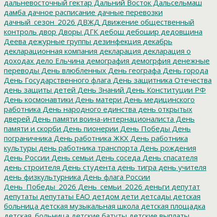
дальневосточный гектар
Дальний Восток
Дальсельмаш
дамба
дачное расписание
дачные перевозки
дачный_сезон_2026
ДВЖД
Движение общественный
контроль
двор
Дворы
ДГК
дебош
дебошир
дедовщина
Деева
дежурные группы
дезинфекция
декабрь
декларационная компания
декларация
декларация о
доходах
дело Ельчина
демография
демогрфия
денежные
переводы
День влюбленных
День географа
День города
День Государственного флага
День защитника Отечества
день защиты детей
День Знаний
День Конституции РФ
День космонавтики
День матери
День медицинского
работника
День народного единства
день открытых
дверей
День памяти воина-интернационалиста
День
памяти и скорби
День пионерии
День Победы
День
пограничника
День работника ЖКХ
День работника
культуры
день работника транспорта
День рождения
День России
День семьи
День соседа
День спасателя
день строителя
День студента
день тигра
день учителя
день физкультурника
День флага России
День_Победы_2026
День_семьи_2026
деньги
депутат
депутаты
депутаты ЕАО
детдом
дети
детсады
детская
больница
детская музыкальная школа
детская площадка
детская_больница
детские батуты
детские выплаты