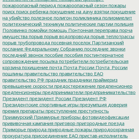
пожароопасный период
пожароопасный сезон
пожары
поиск
поиск ребенка
покушение на дачу взятки
покушение
на убийство
полезное
полигон
поликлиника
полиомиелит
политехнический техникум
политические партии
полиция
Половинко
помойки
помощь
Понтонная переправа
порча
имущества
порыв
порыв водопровода
порыв теплотрассы
порыв трубопровода
посевная
поселок Партизанский
послание Федеральному Собранию
последние звонки
последний звонок
пособие
пособия
постинтернатное
сопровождение
посылка
потребители
потребительская
корзина
похищение
почта
Почта России
Почта_России
пошлины
правительство
правительство ЕАО
правительство РФ
праздник
праздники
праймериз
превышение скорости
предостережение
предпенсионер
предпенсионеры
предприниматели
предпринимательство
Президент
президент России
Президент РФ
Президентские спортивные игры
презумпция доверия
премия
препараты
преступление
преступность
Приамурский
Приамурье
приборы фотовидеофиксации
прививочная кампания
приговор
пригородные поезда
Приморье
природа
природные пожары
природоохранная
прокуратура
присоединение ЕАО
пристав-исполнитель