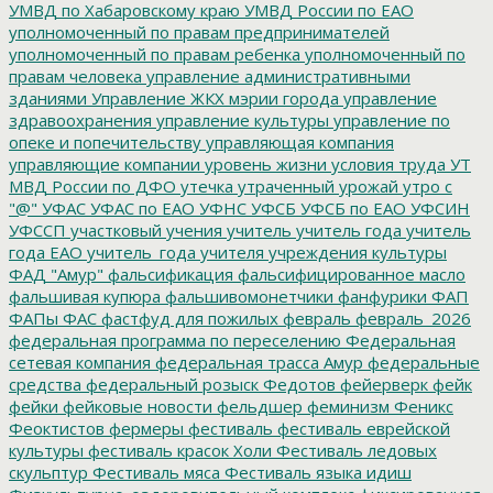
УМВД по Хабаровскому краю
УМВД России по ЕАО
уполномоченный по правам предпринимателей
уполномоченный по правам ребенка
уполномоченный по
правам человека
управление административными
зданиями
Управление ЖКХ мэрии города
управление
здравоохранения
управление культуры
управление по
опеке и попечительству
управляющая компания
управляющие компании
уровень жизни
условия труда
УТ
МВД России по ДФО
утечка
утраченный урожай
утро с
"@"
УФАС
УФАС по ЕАО
УФНС
УФСБ
УФСБ по ЕАО
УФСИН
УФССП
участковый
учения
учитель
учитель года
учитель
года ЕАО
учитель_года
учителя
учреждения культуры
ФАД "Амур"
фальсификация
фальсифицированное масло
фальшивая купюра
фальшивомонетчики
фанфурики
ФАП
ФАПы
ФАС
фастфуд для пожилых
февраль
февраль_2026
федеральная программа по переселению
Федеральная
сетевая компания
федеральная трасса Амур
федеральные
средства
федеральный розыск
Федотов
фейерверк
фейк
фейки
фейковые новости
фельдшер
феминизм
Феникс
Феоктистов
фермеры
фестиваль
фестиваль еврейской
культуры
фестиваль красок Холи
Фестиваль ледовых
скульптур
Фестиваль мяса
Фестиваль языка идиш