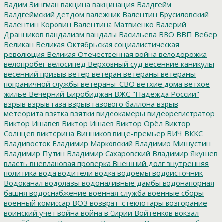
Вадим Зингман
вакцина
вакцинация
Валдгейм
Валдгеймский детдом
валежник
Валентин Брусиловский
Валентин Коровин
Валентина Матвиенко
Валерий
Дранников
вандализм
вандалы
Васильева
ВВО
ВВП
Вебер
Великан
Великая Октябрьская социалистическая
революция
Великая Отечественная война
велодорожка
велопробег
велосипед
Верховный суд
весенние каникулы
весенний призыв
ветер
ветеран
ветераны
ветераны
пограничной службы
ветераны_СВО
ветхие дома
ветхое
жилье
Вечерний Биробиджан
ВЖС "Надежда России"
взрыв
взрыв газа
взрыв газового баллона
взрыв
метеорита
взятка
взятки
видеокамеры
видеорегистратор
Виктор Ишавев
Виктор Ишаев
Виктор Орёл
Виктор
Солнцев
викторина
Винников
вице-премьер
ВИЧ
ВККС
Владивосток
Владимир Марковский
Владимир Мишустин
Владимир Путин
Владимир Сахаровский
Владимир Якушев
власть
внеплановая проверка
Внешний долг
внутренняя
политика
вода
водители
водка
водоемы
водоисточник
Водоканал
водолазы
водоналивные дамбы
водонапорная
башня
водоснабжение
военная служба
военные сборы
военный комиссар
ВОЗ
возврат_стеклотары
возгорание
воинский учет
война
война в Сирии
Войтенков
вокзал