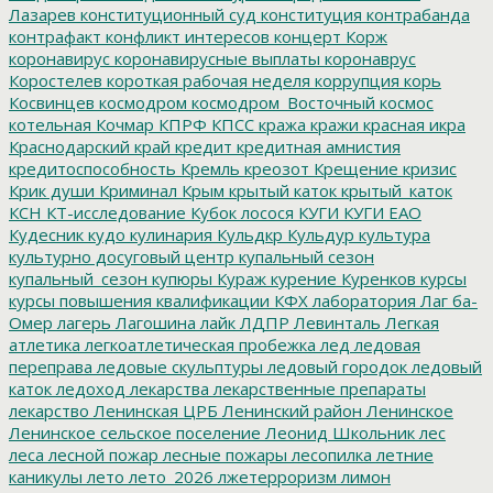
Лазарев
конституционный суд
конституция
контрабанда
контрафакт
конфликт интересов
концерт
Корж
коронавирус
коронавирусные выплаты
коронаврус
Коростелев
короткая рабочая неделя
коррупция
корь
Косвинцев
космодром
космодром_Восточный
космос
котельная
Кочмар
КПРФ
КПСС
кража
кражи
красная икра
Краснодарский край
кредит
кредитная амнистия
кредитоспособность
Кремль
креозот
Крещение
кризис
Крик души
Криминал
Крым
крытый каток
крытый_каток
КСН
КТ-исследование
Кубок лосося
КУГИ
КУГИ ЕАО
Кудесник
кудо
кулинария
Кульдкр
Кульдур
культура
культурно досуговый центр
купальный сезон
купальный_сезон
купюры
Кураж
курение
Куренков
курсы
курсы повышения квалификации
КФХ
лаборатория
Лаг ба-
Омер
лагерь
Лагошина
лайк
ЛДПР
Левинталь
Легкая
атлетика
легкоатлетическая пробежка
лед
ледовая
переправа
ледовые скульптуры
ледовый городок
ледовый
каток
ледоход
лекарства
лекарственные препараты
лекарство
Ленинская ЦРБ
Ленинский район
Ленинское
Ленинское сельское поселение
Леонид Школьник
лес
леса
лесной пожар
лесные пожары
лесопилка
летние
каникулы
лето
лето_2026
лжетерроризм
лимон