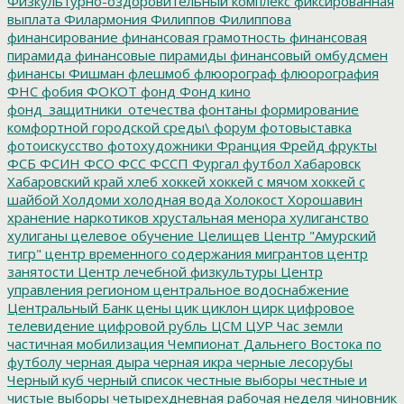
Физкультурно-оздоровительный комплекс
фиксированная
выплата
Филармония
Филиппов
Филиппова
финансирование
финансовая грамотность
финансовая
пирамида
финансовые пирамиды
финансовый омбудсмен
финансы
Фишман
флешмоб
флюорограф
флюорография
ФНС
фобия
ФОКОТ
фонд
Фонд кино
фонд_защитники_отечества
фонтаны
формирование
комфортной городской среды\
форум
фотовыставка
фотоискусство
фотохудожники
Франция
Фрейд
фрукты
ФСБ
ФСИН
ФСО
ФСС
ФССП
Фургал
футбол
Хабаровск
Хабаровский край
хлеб
хоккей
хоккей с мячом
хоккей с
шайбой
Холдоми
холодная вода
Холокост
Хорошавин
хранение наркотиков
хрустальная менора
хулиганство
хулиганы
целевое обучение
Целищев
Центр "Амурский
тигр"
центр временного содержания мигрантов
центр
занятости
Центр лечебной физкультуры
Центр
управления регионом
центральное водоснабжение
Центральный Банк
цены
цик
циклон
цирк
цифровое
телевидение
цифровой рубль
ЦСМ
ЦУР
Час земли
частичная мобилизация
Чемпионат Дальнего Востока по
футболу
черная дыра
черная икра
черные лесорубы
Черный куб
черный список
честные выборы
честные и
чистые выборы
четырехдневная рабочая неделя
чиновник