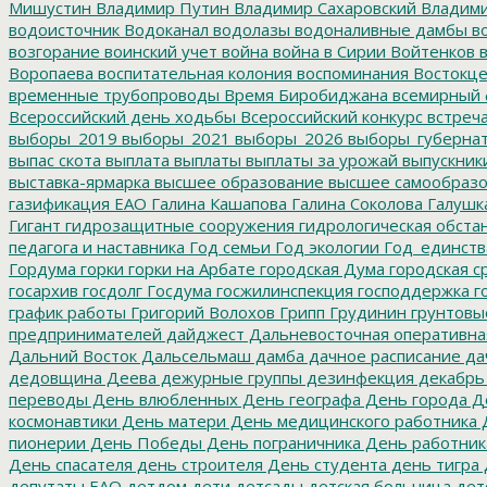
Мишустин
Владимир Путин
Владимир Сахаровский
Владими
водоисточник
Водоканал
водолазы
водоналивные дамбы
во
возгорание
воинский учет
война
война в Сирии
Войтенков
в
Воропаева
воспитательная колония
воспоминания
Востокц
временные трубопроводы
Время Биробиджана
всемирный 
Всероссийский день ходьбы
Всероссийский конкурс
встреч
выборы_2019
выборы_2021
выборы_2026
выборы_губерна
выпас скота
выплата
выплаты
выплаты за урожай
выпускник
выставка-ярмарка
высшее образование
высшее самообразо
газификация ЕАО
Галина Кашапова
Галина Соколова
Галушк
Гигант
гидрозащитные сооружения
гидрологическая обста
педагога и наставника
Год семьи
Год экологии
Год_единств
Гордума
горки
горки на Арбате
городская Дума
городская с
госархив
госдолг
Госдума
госжилинспекция
господдержка
г
график работы
Григорий Волохов
Грипп
Грудинин
грунтовы
предпринимателей
дайджест
Дальневосточная оперативна
Дальний Восток
Дальсельмаш
дамба
дачное расписание
да
дедовщина
Деева
дежурные группы
дезинфекция
декабрь
переводы
День влюбленных
День географа
День города
Де
космонавтики
День матери
День медицинского работника
Д
пионерии
День Победы
День пограничника
День работник
День спасателя
день строителя
День студента
день тигра
депутаты ЕАО
детдом
дети
детсады
детская больница
дет