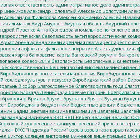
ивная ответственность
административное дело
администра
р Винников
Александр Головатый
Александр Золотухин
Алек
ин
Александра Филиппова
Алексей Корниенко
Алексей Наваль
гия
альманах
Амур
Амурзет
Амурская область
Амурский поло
ндрей Пивенко
Анна Кузнецова
аномальное потепление
ано
террористическая безопасность
антитеррористическая коми
Арбат
Арена
аренда земли
арендная плата
арест
арест счет
трономия
асфальт
асфальтовое покрытие
Атлет
аудиенция
аф
овская карта
банковские_карты
банковский роуминг
банкротс
зопасное колесо-2019
безопасность
Безопасные и качестве
к
бесхозяйственность
бешенство
библиотека
бизнес
бизнес 
Биробиджанская воспитательная колония
Биробиджанская т
 колледж культуры и искусств
Биробиджанский район
Биро
дральный собор
Благословенное
благотворитель года
благот
тройство
Блокада Ленинграда
боевые патроны
боеприпасы
Б
к
браконьер
Бридер
брусит
брусчатка
Брянск
Будукан
будущи
ет Биробиджана
бюджетники
бюджетные деньги
бюджетны
Ленин
Вадим Зингман
вакцина
вакцинация
Валдгейм
Валдгей
изм
вандалы
Васильева
ВВО
ВВП
Вебер
Великан
Великая Окт
ерховный суд
весенние каникулы
весенний призыв
ветер
ве
иджан
ВЖС "Надежда России"
взрыв
взрыв газа
взрыв газово
рёл
Виктор Солнцев
викторина
Винников
вице-премьер
ВИЧ