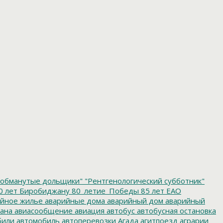
обманутые дольщики"
"Рентгенологический субботник"
0 лет Биробиджану
80_летие_Победы
85 лет ЕАО
йное жилье
аварийные дома
аварийный дом
аварийный
ана
авиасообщение
авиация
автобус
автобусная остановка
били
автомобиль
автоперевозки
Агада
агитпоезд
аграрии