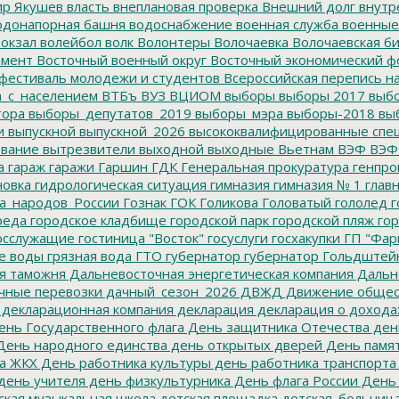
р Якушев
власть
внеплановая проверка
Внешний долг
внутр
донапорная башня
водоснабжение
военная служба
военные
окзал
волейбол
волк
Волонтеры
Волочаевка
Волочаевская б
емент
Восточный военный округ
Восточный экономический ф
фестиваль молодежи и студентов
Всероссийская перепись н
а_с_населением
ВТБъ
ВУЗ
ВЦИОМ
выборы
выборы 2017
выбо
тора
выборы_депутатов_2019
выборы_мэра
выборы-2018
вы
и
выпускной
выпускной_2026
высококвалифицированные спе
вание
вытрезвители
выходной
выходные
Вьетнам
ВЭФ
ВЭФ
а
гараж
гаражи
Гаршин
ГДК
Генеральная прокуратура
генпро
новка
гидрологическая ситуация
гимназия
гимназия № 1
глав
а_народов_России
Гознак
ГОК
Голикова
Головатый
гололед
г
реда
городское кладбище
городской парк
городской пляж
гор
осслужащие
гостиница "Восток"
госуслуги
госхакупки
ГП "Фар
е воды
грязная вода
ГТО
губернатор
губернатор Гольдштей
я таможня
Дальневосточная энергетическая компания
Дальне
чные перевозки
дачный_сезон_2026
ДВЖД
Движение общес
декларационная компания
декларация
декларация о дохода
нь Государственного флага
День защитника Отечества
ден
ень народного единства
день открытых дверей
День памят
а ЖКХ
День работника культуры
день работника транспорта
день учителя
день физкультурника
День флага России
День
ская музыкальная школа
детская площадка
детская_больниц