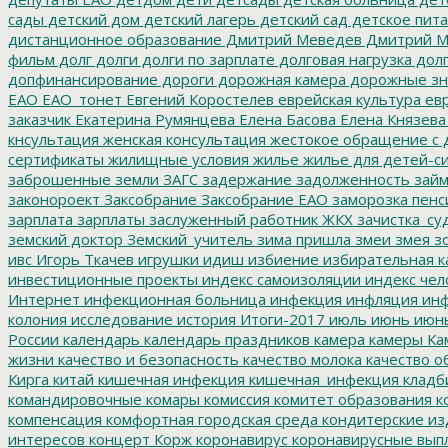
сады
детский дом
детский лагерь
детский сад
детское пит
дистанционное образование
Дмитрий Меведев
Дмитрий М
фильм
долг
долги
долги по зарплате
долговая нагрузка
долг
допфинансирование
дороги
дорожная камера
дорожные зн
ЕАО
ЕАО_тонет
Евгений Коростелев
еврейская культура
евр
заказчик
Екатерина Румянцева
Елена Басова
Елена Князева
кнсультация
женская консультация
жестокое обращение с 
сертификаты
жилищные условия
жилье
жилье для детей-с
заброшенные земли
ЗАГС
задержание
задолженность
зай
законороект
Заксобрание
Заксобрание ЕАО
заморозка пенс
зарплата
зарплаты
заслуженный работник ЖКХ
зачистка_су
земский доктор
Земский_учитель
зима пришла
змеи
змея
зо
ивс
Игорь Ткачев
игрушки
идиш
избиение
избирательная к
инвестиционные проекты
индекс самоизоляции
индекс чел
Интернет
инфекционная больница
инфекция
инфляция
инф
колония
исследование
история
Итоги-2017
июль
июнь
июн
России
календарь
календарь праздников
камера
камеры
Ка
жизни
качество и безопасность
качество молока
качество о
Кирга
китай
кишечная инфекция
кишечная_инфекция
кладб
командировочные
комары
комиссия
комитет образования
к
компенсация
комфортная городская среда
кондитерские из
интересов
концерт
Корж
коронавирус
коронавирусные вып