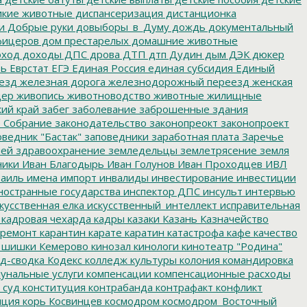
кие животные
диспансеризация
дистанционка
и
Добрые руки
довыборы_в_Думу
дождь
документальный
фицеров
дом престарелых
домашние животные
ход
доходы
ДПС
дрова
ДТП
дтп
Дудин
дым
ДЭК
дюкер
ть
Еврстат
ЕГЭ
Единая Россия
единая субсидия
Единый
езд
железная дорога
железнодорожный переезд
женская
дер
живопись
животноводство
животные
жилищные
ий край
забег
заболевание
заброшенные здания
 Собрание
законодательство
законопреокт
законопроект
ведник "Бастак"
заповедники
заработная плата
Заречье
лей
здравоохранение
земледельцы
землетрясение
земля
ники
Иван Благодырь
Иван Голунов
Иван Проходцев
ИВЛ
аиль
имена
импорт
инвалиды
инвестирование
инвестиции
остранные государства
инспектор ДПС
инсульт
интервью
кусственная елка
искусственный_интеллект
исправительная
кадровая чехарда
кадры
казаки
Казань
Казначейство
ремонт
карантин
карате
каратин
катастрофа
кафе
качество
 шишки
Кемерово
кинозал
кинологи
кинотеатр "Родина"
д-сводка
Кодекс
колледж культуры
колония
командировка
унальные услуги
компенсации
компенсационные расходы
 суд
конституция
контрабанда
контрафакт
конфликт
пция
корь
Косвинцев
космодром
космодром_Восточный