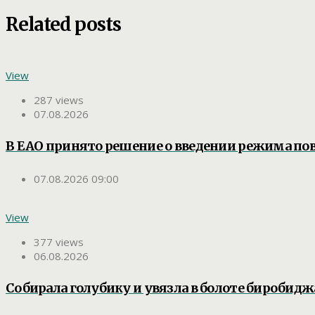
Related posts
View
287 views
07.08.2026
В ЕАО принято решение о введении режима п
07.08.2026 09:00
View
377 views
06.08.2026
Собирала голубику и увязла в болоте биробид