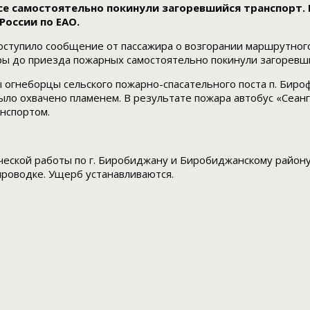
все самостоятельно покинули загоревшийся транспорт.
России по ЕАО.
оступило сообщение от пассажира о возгорании маршрутного 
иры до приезда пожарных самостоятельно покинули загоревш
огнеборцы сельского пожарно-спасательного поста п. Бироф
ыло охвачено пламенем. В результате пожара автобус «Сеан
нспортом.
еской работы по г. Биробиджану и Биробиджанскому району
проводке. Ущерб устанавливаются.