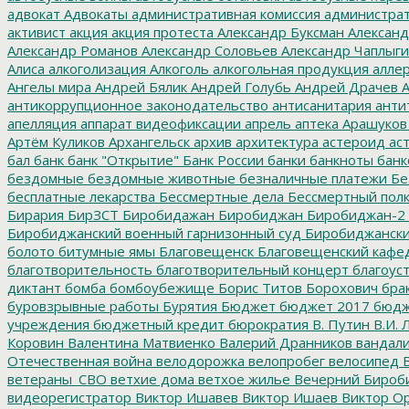
адвокат
Адвокаты
административная комиссия
администрат
активист
акция
акция протеста
Александр Буксман
Александ
Александр Романов
Александр Соловьев
Александр Чаплыг
Алиса
алкоголизация
Алкоголь
алкогольная продукция
аллер
Ангелы мира
Андрей Бялик
Андрей Голубь
Андрей Драчев
А
антикоррупционное законодательство
антисанитария
анти
апелляция
аппарат видеофиксации
апрель
аптека
Арашуков
Артём Куликов
Архангельск
архив
архитектура
астероид
ас
бал
банк
банк "Открытие"
Банк России
банки
банкноты
банк
бездомные
бездомные животные
безналичные платежи
Бе
бесплатные лекарства
Бессмертные дела
Бессмертный пол
Бирария
БирЗСТ
Биробидажан
Биробиджан
Биробиджан-2
Биробиджанский военный гарнизонный суд
Биробиджанский
болото
битумные ямы
Благовещенск
Благовещенский кафе
благотворительность
благотворительный концерт
благоус
диктант
бомба
бомбоубежище
Борис Титов
Борохович
бра
буровзрывные работы
Бурятия
Бюджет
бюджет 2017
бюдж
учреждения
бюджетный кредит
бюрократия
В. Путин
В.И. 
Коровин
Валентина Матвиенко
Валерий Дранников
вандал
Отечественная война
велодорожка
велопробег
велосипед
В
ветераны_СВО
ветхие дома
ветхое жилье
Вечерний Бироб
видеорегистратор
Виктор Ишавев
Виктор Ишаев
Виктор О