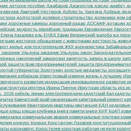
ание
детское пособие
Джабаров
Джанхотов
дзюдо
диабет
ди
едведев
Дмитрий Нестеров
Доблесть_Хингана
Добрые люд
острои
долгострой
долевое строительство
должники
дом о
аки
дорожные камеры
дорожный радар
ДОСААФ
дотации
до
ейская_мудрость
еврейские традиции
Евровидение
Евросе
Елена Хахалева
ель
ЕНВД
Ефим Вепринский
жалоба
жд пере
детьми
жестокое обращение с животными
жестокость
живо
ирот
жильё для подтопленцев
ЖКХ
журналистика
Забайкальск
м
заказник Ульдура
заказник Ульдуры
закон
Законодательное
ионных накоплений
заморозки
занятость
запись в школу
запо
дей
защита прав предпринимателей
защита предпринимате
лотой губернатор
Золотухин
золотые медалисты
зоозащит
ампания
избирком
Известковый
измени жизнь к лучшему
Изр
овеческого развития
индексация
инновационное развитие
ин
раструктура
ипотека
Ирина Пинчук
Иркутская область
иск
ис
ь_2026
кабель линии электропередачи
кадетский бал
кадеты
мчатка
Камчатский край
канализация
капитальный ремонт
кап
бслуживания
Кванториум
квартиры
квитанция
КДН
кедровые
ище
клещ
клещи
клубника
книга памяти
книги
КНР
КоАП
кови
оммуналка
коммунальная авария
коммунальные платежи
комм
делия
конкурс
Конрад
Константин Лазарев
конституционный
латы
коронаврус
Коростелев
короткая рабочая неделя
корру