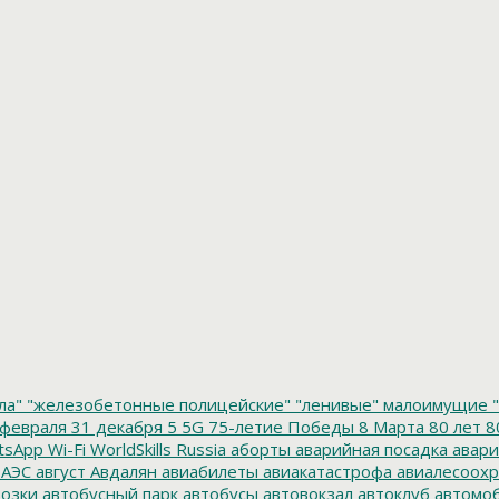
ла"
"железобетонные полицейские"
"ленивые" малоимущие
"
февраля
31 декабря
5
5G
75-летие Победы
8 Марта
80 лет
8
tsApp
Wi-Fi
WorldSkills Russia
аборты
аварийная посадка
авари
 АЭС
август
Авдалян
авиабилеты
авиакатастрофа
авиалесоохр
озки
автобусный парк
автобусы
автовокзал
автоклуб
автомо