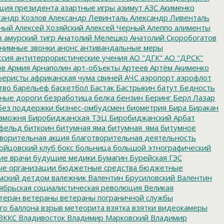
ция президента
азартные игры
азимут
АЗС
Акименко
сандр Козлов
Александр Левинталь
Александр Ливенталь
ный
Алексей Хозяйский
Алексей Черный
Алеппо
алименты
з
амурский тигр
Анатолий Мелешко
Анатолий Скоробогатов
нимные звонки
анонс
антивандальные меры
ссия
антитеррористические учения
АО "ДГК"
АО "ДРСК"
ов
Армия
Арнаполин
арт-объекты
Артеев
Артём Акименко
еристы
африканская чума свиней
АЧС
аэропорт
аэрофлот
тво
барельеф
баскетбол
Бастак
Бастрыкин
батут
Бедность
нные дороги
безработица
белка
бензин
Беринг
Берл Лазар
без поддержки
бизнес-омбудсмен
биометрия
Бира
Биракан
аможня
Биробиджанская ТЭЦ
Биробиджанский Арбат
фельд
биткоин
битумная яма
битумная_яма
битумное
ворительная акция
благотворительная деятельность
ойцовский клуб
бокс
больница
большой этнографический
е врачи
будущие медики
Бумагин
Бурейская ГЭС
е организации
бюджетные средства
бюджетные
мский детдом
валежник
Валентин Брусиловский
Валентин
ябрьская социалистическая революция
Великая
теран
ветераны
ветераны пограничной службы
го баллона
взрыв метеорита
взятка
взятки
видеокамеры
ВККС
Владивосток
Владимир Марковский
Владимир