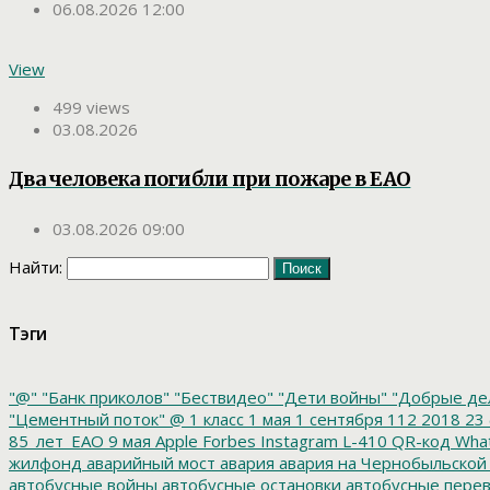
06.08.2026 12:00
View
499 views
03.08.2026
Два человека погибли при пожаре в ЕАО
03.08.2026 09:00
Найти:
Тэги
"@"
"Банк приколов"
"Бествидео"
"Дети войны"
"Добрые де
"Цементный поток"
@
1 класс
1 мая
1 сентября
112
2018
23 
85_лет_ЕАО
9 мая
Apple
Forbes
Instagram
L-410
QR-код
Wha
жилфонд
аварийный мост
авария
авария на Чернобыльской
автобусные войны
автобусные остановки
автобусные перев