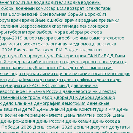
енняя политика
вода
водители
водка
водоемы
 сборы
военный комиссар
ВОЗ
возврат_стеклотары
итва
Волочаевский бой
вольная борьба
Ворожбит
орум
врач
врачебные ошибки
врачи
вредные привычки
аселения
Всероссийская спартакиада пенсионеров
ры губернатора
выборы мэра
выборы ректора
боры-2019
вывоз мусора
выгребные ямы
вымогательство
циалисты
высокотехнологичная_медпомощь
выставка
_2026
Вячеслав Пастухов
Г.И. Радде
гадюка
газ
куратура
Генпрокуратура РФ
гериатрия
ГЖИ
ГИБДД
Гиви
ный федеральный инспектор
год культурного наследия
год
олосование
голубая сорока
Гольдштейн
гомеопатия
ячая вода
горячая линия
горячее питание
госавтоинспекция
мация"
грабеж
град
граница
грант
график подвоза воды
н
губернатор ЕАО
ГУК
Гулягин
Д
давление на
восточное ГУ Банка России
дальневосточный гектар
твенный контроль
двор
Дворы
ДГК
дебош
дебошир
х
дело Ельчина
демография
демогрфия
денежные
ь защиты детей
День Знаний
День Конституции РФ
День
и воина-интернационалиста
День памяти и скорби
День
День рождения
День России
День семьи
День соседа
_Победы_2026
День_семьи_2026
деньги
депутат
депутаты
а
детские батуты
детские выплаты
детские пособия
детские