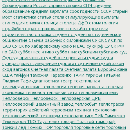
Справедливая Россия
справка
справки
СПЧ
среднее
образование
средняя зарплата
срок годности
СССР
старый
мост
статистика
статья
стела
стимулирующие выплаты
стипендия
стихия
столица
столица ДфО
стоматология
страйкбол
страх
страхование
стрельба
строители
строительство
стройка
студент
студенты
студенческое
общежитие
Стычка рабочих с силовиками
СУ СК
СУ СК по
ЕАО
СУ СК по Хабаровскому краю и ЕАО
су ск рф
СУ СК РФ
по ЕАО
субботнее чтиво
субботник
субсидии
субсидия
суд
Суд
суд присяжных
судебные приставы
судьи
судья
суперасфальт
суперлуние
суррогат
суточные
сухой закон
сход вагонов
Счетная палата
Счетная палата Биробиджана
США
тайфун
таможня
Тарасенко
ТАРИ
тарифы
Татьяна
Гладких
Тафи-диагностика
театр
текстильная
телемедицинские технологии
теневая зарплата
теневая
экономика
тепловоз
тепловые сети
тепловычислитель
Теплоозерск
Теплоозёрск
Теплоозёрская ЦРБ
Теплоозерский цементный завод
теплосбыт
теплотрасса
территория действий
терроризм
техника
технологии
технологический_техникум
технопарк
тигр
ТИК
Тимченко
Тихомиров
ТКО
Тлустенко
товары
Толстой
томограф
тонкий лед
Тонких
ТОР
торговля
торговые сети
торговый