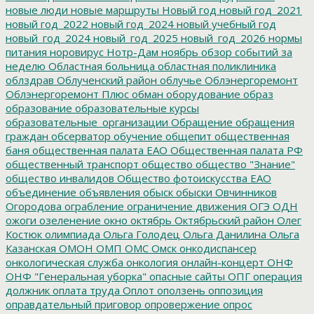
новые люди
новые маршруты
Новый год
новый год_2021
новый год_2022
новый год_2024
новый учебный год
новый_год_2024
новый_год_2025
новый_год_2026
нормы
питания
норовирус
Нотр-Дам
ноябрь
обзор событий за
неделю
Областная больница
областная поликлиника
облздрав
Облученский район
облучье
Облэнергоремонт
Облэнергоремонт Плюс
обман
оборудование
образ
образование
образовательные курсы
образовательные_организации
Обращение
обращения
граждан
обсерватор
обучение
общепит
общественная
баня
общественная палата ЕАО
Общественная палата РФ
общественный транспорт
общество
общество "Знание"
общество инвалидов
Общество фотоискусства ЕАО
объединение
объявления
обыск
обыски
Овчинников
Огородова
ограбление
ограничение движения
ОГЭ
ОДН
ожоги
озеленение
окно
октябрь
Октябрьский район
Олег
Костюк
олимпиада
Ольга Голодец
Ольга Данилина
Ольга
Казанская
ОМОН
ОМП
ОМС
Омск
онкодиспансер
онкологическая служба
онкология
онлайн-концерт
ОНФ
ОНФ "Генеральная уборка"
опасные сайты
ОПГ
операция
должник
оплата труда
Оплот
оползень
оппозиция
оправдательный приговор
опровержение
опрос