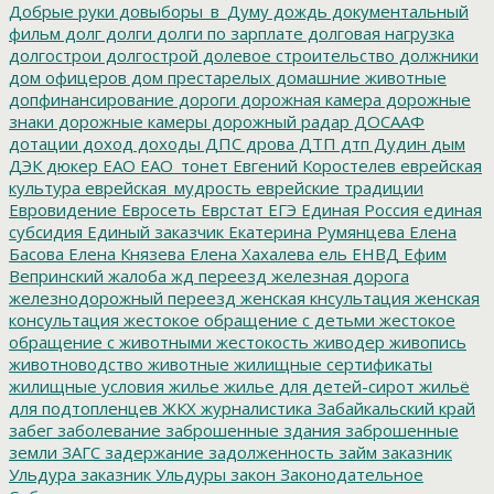
Добрые руки
довыборы_в_Думу
дождь
документальный
фильм
долг
долги
долги по зарплате
долговая нагрузка
долгострои
долгострой
долевое строительство
должники
дом офицеров
дом престарелых
домашние животные
допфинансирование
дороги
дорожная камера
дорожные
знаки
дорожные камеры
дорожный радар
ДОСААФ
дотации
доход
доходы
ДПС
дрова
ДТП
дтп
Дудин
дым
ДЭК
дюкер
ЕАО
ЕАО_тонет
Евгений Коростелев
еврейская
культура
еврейская_мудрость
еврейские традиции
Евровидение
Евросеть
Еврстат
ЕГЭ
Единая Россия
единая
субсидия
Единый заказчик
Екатерина Румянцева
Елена
Басова
Елена Князева
Елена Хахалева
ель
ЕНВД
Ефим
Вепринский
жалоба
жд переезд
железная дорога
железнодорожный переезд
женская кнсультация
женская
консультация
жестокое обращение с детьми
жестокое
обращение с животными
жестокость
живодер
живопись
животноводство
животные
жилищные сертификаты
жилищные условия
жилье
жилье для детей-сирот
жильё
для подтопленцев
ЖКХ
журналистика
Забайкальский край
забег
заболевание
заброшенные здания
заброшенные
земли
ЗАГС
задержание
задолженность
займ
заказник
Ульдура
заказник Ульдуры
закон
Законодательное