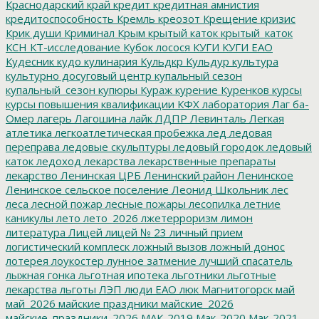
Краснодарский край
кредит
кредитная амнистия
кредитоспособность
Кремль
креозот
Крещение
кризис
Крик души
Криминал
Крым
крытый каток
крытый_каток
КСН
КТ-исследование
Кубок лосося
КУГИ
КУГИ ЕАО
Кудесник
кудо
кулинария
Кульдкр
Кульдур
культура
культурно досуговый центр
купальный сезон
купальный_сезон
купюры
Кураж
курение
Куренков
курсы
курсы повышения квалификации
КФХ
лаборатория
Лаг ба-
Омер
лагерь
Лагошина
лайк
ЛДПР
Левинталь
Легкая
атлетика
легкоатлетическая пробежка
лед
ледовая
переправа
ледовые скульптуры
ледовый городок
ледовый
каток
ледоход
лекарства
лекарственные препараты
лекарство
Ленинская ЦРБ
Ленинский район
Ленинское
Ленинское сельское поселение
Леонид Школьник
лес
леса
лесной пожар
лесные пожары
лесопилка
летние
каникулы
лето
лето_2026
лжетерроризм
лимон
литература
Лицей
лицей № 23
личный прием
логистический комплеск
ложный вызов
ложный донос
лотерея
лоукостер
лунное затмение
лучший спасатель
лыжная гонка
льготная ипотека
льготники
льготные
лекарства
льготы
ЛЭП
люди ЕАО
люк
Магнитогорск
май
май_2026
майские праздники
майские_2026
майские_праздники_2026
МАК-2019
Мак-2020
Мак-2021