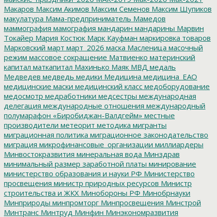
Макаров
Максим Акимов
Максим Семенов
Максим Шупиков
макулатура
Мама-предприниматель
Мамедов
маммография
мамография
мандарин
мандарины
Марвин
Токайер
Мария Костюк
Марк Кауфман
маркировка товаров
Марковский
март
март_2026
маска
Масленица
масочный
режим
массовое сокращение
Матвиенко
материнский
капитал
маткапитал
Махинько
Маяк
МВД
медаль
Медведев
медведь
медики
Медицина
медицина_ЕАО
медицинские маски
медицинский класс
медоборудование
медосмотр
медработники
медсестры
международная
делегация
международные отношения
международный
полумарафон «Биробиджан-Валдгейм»
местные
производители
метеорит
методика
мигранты
миграционная политика
миграционное законодательство
миграция
микрофинансовые_организации
миллиардеры
Минвостокразвития
минеральная вода
Минздрав
минимальный размер заработной платы
минирование
министерство образования и науки РФ
Министерство
просвещения
министр природных ресурсов
Министр
строительства и ЖКХ
Минобороны РФ
Минобрнауки
Минприроды
минпромторг
Минпросвещения
Минстрой
Минтранс
Минтруд
Минфин
Минэкономразвития