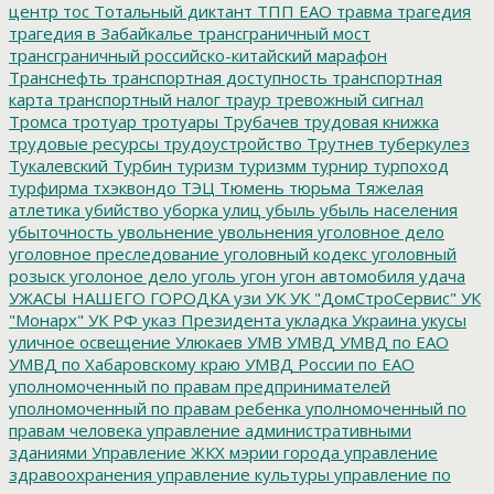
центр
тос
Тотальный диктант
ТПП ЕАО
травма
трагедия
трагедия в Забайкалье
трансграничный мост
трансграничный российско-китайский марафон
Транснефть
транспортная доступность
транспортная
карта
транспортный налог
траур
тревожный сигнал
Тромса
тротуар
тротуары
Трубачев
трудовая книжка
трудовые ресурсы
трудоустройство
Трутнев
туберкулез
Тукалевский
Турбин
туризм
туризмм
турнир
турпоход
турфирма
тхэквондо
ТЭЦ
Тюмень
тюрьма
Тяжелая
атлетика
убийство
уборка улиц
убыль
убыль населения
убыточность
увольнение
увольнения
уголовное дело
уголовное преследование
уголовный кодекс
уголовный
розыск
уголоное дело
уголь
угон
угон автомобиля
удача
УЖАСЫ НАШЕГО ГОРОДКА
узи
УК
УК "ДомСтроСервис"
УК
"Монарх"
УК РФ
указ Президента
укладка
Украина
укусы
уличное освещение
Улюкаев
УМВ
УМВД
УМВД по ЕАО
УМВД по Хабаровскому краю
УМВД России по ЕАО
уполномоченный по правам предпринимателей
уполномоченный по правам ребенка
уполномоченный по
правам человека
управление административными
зданиями
Управление ЖКХ мэрии города
управление
здравоохранения
управление культуры
управление по