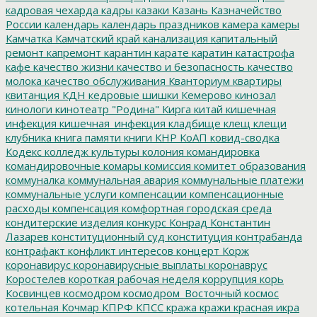
кадровая чехарда
кадры
казаки
Казань
Казначейство
России
календарь
календарь праздников
камера
камеры
Камчатка
Камчатский край
канализация
капитальный
ремонт
капремонт
карантин
карате
каратин
катастрофа
кафе
качество жизни
качество и безопасность
качество
молока
качество обслуживания
Кванториум
квартиры
квитанция
КДН
кедровые шишки
Кемерово
кинозал
кинологи
кинотеатр "Родина"
Кирга
китай
кишечная
инфекция
кишечная_инфекция
кладбище
клещ
клещи
клубника
книга памяти
книги
КНР
КоАП
ковид-сводка
Кодекс
колледж культуры
колония
командировка
командировочные
комары
комиссия
комитет образования
коммуналка
коммунальная авария
коммунальные платежи
коммунальные услуги
компенсации
компенсационные
расходы
компенсация
комфортная городская среда
кондитерские изделия
конкурс
Конрад
Константин
Лазарев
конституционный суд
конституция
контрабанда
контрафакт
конфликт интересов
концерт
Корж
коронавирус
коронавирусные выплаты
коронаврус
Коростелев
короткая рабочая неделя
коррупция
корь
Косвинцев
космодром
космодром_Восточный
космос
котельная
Кочмар
КПРФ
КПСС
кража
кражи
красная икра