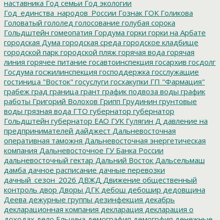
наставника
Год семьи
Год экологии
Год_единства_народов_России
Гознак
ГОК
Голикова
Головатый
гололед
голосование
голубая сорока
Гольдштейн
гомеопатия
Гордума
горки
горки на Арбате
городская Дума
городская среда
городское кладбище
городской парк
городской пляж
горячая вода
горячая
линия
горячее питание
госавтоинспекция
госархив
госдолг
Госдума
госжилинспекция
господдержка
госслужащие
гостиница "Восток"
госуслуги
госхакупки
ГП "Фармация"
грабеж
град
граница
грант
график подвоза воды
график
работы
Григорий Волохов
Грипп
Грудинин
грунтовые
воды
грязная вода
ГТО
губернатор
губернатор
Гольдштейн
губернатор ЕАО
ГУК
Гулягин
Д
давление на
предпринимателей
дайджест
Дальневосточная
оперативная таможня
Дальневосточная энергетическая
компания
Дальневосточное ГУ Банка России
дальневосточный гектар
Дальний Восток
Дальсельмаш
дамба
дачное расписание
дачные перевозки
дачный_сезон_2026
ДВЖД
Движение общественный
контроль
двор
Дворы
ДГК
дебош
дебошир
дедовщина
Деева
дежурные группы
дезинфекция
декабрь
декларационная компания
декларация
декларация о
доходах
дело Ельчина
демография
демогрфия
денежные