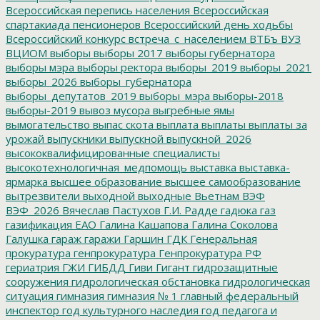
Всероссийская перепись населения
Всероссийская
спартакиада пенсионеров
Всероссийский день ходьбы
Всероссийский конкурс
встреча_с_населением
ВТБъ
ВУЗ
ВЦИОМ
выборы
выборы 2017
выборы губернатора
выборы мэра
выборы ректора
выборы_2019
выборы_2021
выборы_2026
выборы_губернатора
выборы_депутатов_2019
выборы_мэра
выборы-2018
выборы-2019
вывоз мусора
выгребные ямы
вымогательство
выпас скота
выплата
выплаты
выплаты за
урожай
выпускники
выпускной
выпускной_2026
высококвалифицированные специалисты
высокотехнологичная_медпомощь
выставка
выставка-
ярмарка
высшее образование
высшее самообразование
вытрезвители
выходной
выходные
Вьетнам
ВЭФ
ВЭФ_2026
Вячеслав Пастухов
Г.И. Радде
гадюка
газ
газификация ЕАО
Галина Кашапова
Галина Соколова
Галушка
гараж
гаражи
Гаршин
ГДК
Генеральная
прокуратура
генпрокуратура
Генпрокуратура РФ
гериатрия
ГЖИ
ГИБДД
Гиви
Гигант
гидрозащитные
сооружения
гидрологическая обстановка
гидрологическая
ситуация
гимназия
гимназия № 1
главный федеральный
инспектор
год культурного наследия
год педагога и