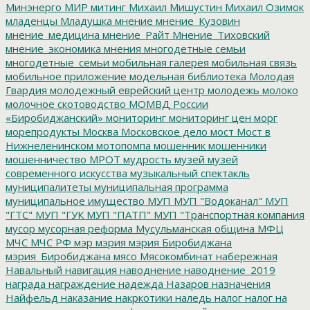
Минэнерго
МИР
митинг
Михаил Мишустин
Михаил Озимок
младенцы
Младушка
мнение
мнение_Кузовин
мнение_медицина
мнение_Райт
Мнение_Тиховский
мнение_экономика
мнения
многодетные семьи
многодетные_семьи
мобильная галерея
мобильная связь
мобильное приложение
модельная библиотека
Молодая
Гвардия
молодежный еврейский центр
молодежь
молоко
молочное скотоводство
МОМВД России
«Биробиджанский»
мониторинг
мониторинг цен
морг
морепродукты
Москва
Московское дело
мост
Мост в
Нижнеленинском
мотопомпа
мошенник
мошенники
мошенничество
МРОТ
мудрость
музей
музей
современного искусства
музыкальный спектакль
муниципалитеты
муниципальная программа
муниципальное имущество
МУП
МУП "Водоканал"
МУП
"ГТС"
МУП "ГУК
МУП "ПАТП"
МУП "Транспортная компания
мусор
мусорная реформа
Мусульманская община
МФЦ
МЧС
МЧС РФ
мэр
мэрия
мэрия Биробиджана
мэрия_Биробиджана
мясо
Мясокомбинат
набережная
Навальный
навигация
наводнение
наводнение_2019
награда
награждение
надежда
Назаров
назначения
Найфельд
наказание
накркотики
наледь
налог
налог на