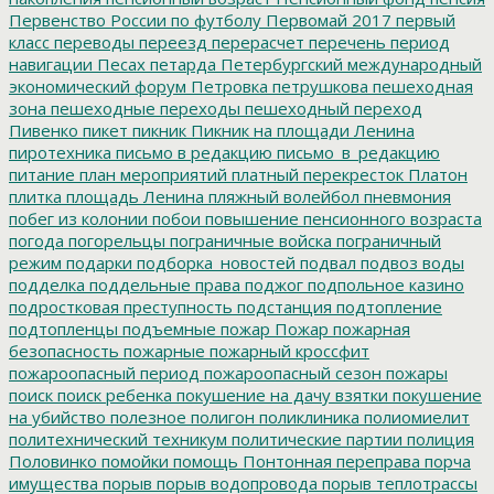
Первенство России по футболу
Первомай 2017
первый
класс
переводы
переезд
перерасчет
перечень
период
навигации
Песах
петарда
Петербургский международный
экономический форум
Петровка
петрушкова
пешеходная
зона
пешеходные переходы
пешеходный переход
Пивенко
пикет
пикник
Пикник на площади Ленина
пиротехника
письмо в редакцию
письмо_в_редакцию
питание
план мероприятий
платный перекресток
Платон
плитка
площадь Ленина
пляжный волейбол
пневмония
побег из колонии
побои
повышение пенсионного возраста
погода
погорельцы
пограничные войска
пограничный
режим
подарки
подборка_новостей
подвал
подвоз воды
подделка
поддельные права
поджог
подпольное казино
подростковая преступность
подстанция
подтопление
подтопленцы
подъемные
пожар
Пожар
пожарная
безопасность
пожарные
пожарный кроссфит
пожароопасный период
пожароопасный сезон
пожары
поиск
поиск ребенка
покушение на дачу взятки
покушение
на убийство
полезное
полигон
поликлиника
полиомиелит
политехнический техникум
политические партии
полиция
Половинко
помойки
помощь
Понтонная переправа
порча
имущества
порыв
порыв водопровода
порыв теплотрассы