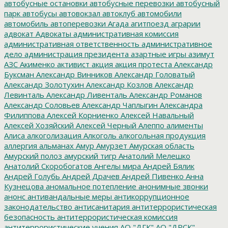
автобусные остановки
автобусные перевозки
автобусный
парк
автобусы
автовокзал
автоклуб
автомобили
автомобиль
автоперевозки
Агада
агитпоезд
аграрии
адвокат
Адвокаты
административная комиссия
административная ответственность
административное
дело
администрация президента
азартные игры
азимут
АЗС
Акименко
активист
акция
акция протеста
Александр
Буксман
Александр Винников
Александр Головатый
Александр Золотухин
Александр Козлов
Александр
Левинталь
Александр Ливенталь
Александр Романов
Александр Соловьев
Александр Чаплыгин
Александра
Филиппова
Алексей Корниенко
Алексей Навальный
Алексей Хозяйский
Алексей Черный
Алеппо
алименты
Алиса
алкоголизация
Алкоголь
алкогольная продукция
аллергия
альманах
Амур
Амурзет
Амурская область
Амурский полоз
амурский тигр
Анатолий Мелешко
Анатолий Скоробогатов
Ангелы мира
Андрей Бялик
Андрей Голубь
Андрей Драчев
Андрей Пивенко
Анна
Кузнецова
аномальное потепление
анонимные звонки
анонс
антивандальные меры
антикоррупционное
законодательство
антисанитария
антитеррористическая
безопасность
антитеррористическая комиссия
антитеррористические учения
АО "ДГК"
АО "ДРСК"