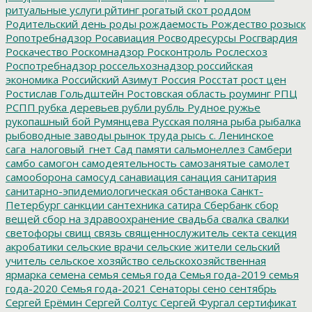
ритуальные услуги
рйтинг
рогатый скот
роддом
Родительский день
роды
рождаемость
Рождество
розыск
Ропотребнадзор
Росавиация
Росводресурсы
Росгвардия
Роскачество
Роскомнадзор
Росконтроль
Рослесхоз
Роспотребнадзор
россельхознадзор
российская
экономика
Российский Азимут
Россия
Росстат
рост цен
Ростислав Гольдштейн
Ростовская область
роуминг
РПЦ
РСПП
рубка деревьев
рубли
рубль
Рудное
ружье
рукопашный бой
Румянцева
Русская поляна
рыба
рыбалка
рыбоводные заводы
рынок труда
рысь
с. Ленинское
сага_налоговый_гнет
Сад памяти
сальмонеллез
Самбери
самбо
самогон
самодеятельность
самозанятые
самолет
самооборона
самосуд
санавиация
санация
санитария
санитарно-эпидемиологическая обстанвока
Санкт-
Петербург
санкции
сантехника
сатира
Сбербанк
сбор
вещей
сбор на здравоохранение
свадьба
свалка
свалки
светофоры
свищ
связь
священнослужитель
секта
секция
акробатики
сельские врачи
сельские жители
сельский
учитель
сельское хозяйство
сельскохозяйственная
ярмарка
семена
семья
семья года
Семья года-2019
семья
года-2020
Семья года-2021
Сенаторы
сено
сентябрь
Сергей Ерёмин
Сергей Солтус
Сергей Фургал
сертификат