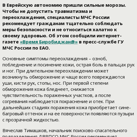
В Еврейскую автономию пришли сильные морозы.
Чтобы не допустить травматизма и
переохлаждения, специалисты МЧС России
рекомендует гражданам тщательно соблюдать
меры безопасности и не относиться халатно к
своему здоровью. Об этом сообщили интернет-
газете
«Время Биробиджан@»
в пресс-службе ГУ
МЧС России по ЕАО.
Основные симптомы переохлаждения – озноб,
побледнение и посинение кожи, острая боль в пальцах рук
и ног. При длительном переохлаждении может
возникнуть обморожение и чаще всего повреждаются
уши, кисти рук, стопы, нос. При первой степени
обморожения кожа бледнеет, снижается
чувствительность пораженных участков, а после
согревания наблюдается покраснение и отек. При
дальнейших стадиях поражения кожа приобретает сине-
багровый оттенок и на ее поверхности появляются пузыри
с прозрачной жидкостью.
Вячеслав Тимашков, начальник поисково-спасательного
подразделения ДВРПСО МЧС России рекомендует