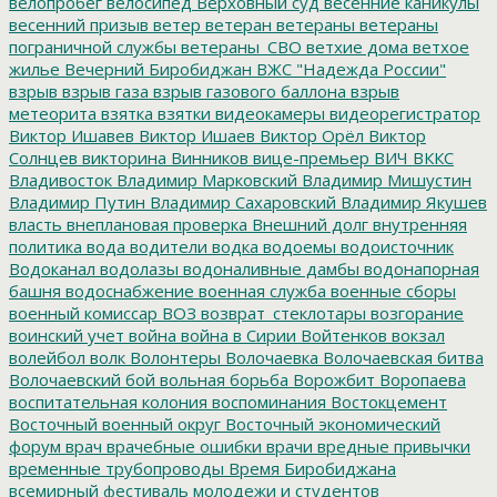
велопробег
велосипед
Верховный суд
весенние каникулы
весенний призыв
ветер
ветеран
ветераны
ветераны
пограничной службы
ветераны_СВО
ветхие дома
ветхое
жилье
Вечерний Биробиджан
ВЖС "Надежда России"
взрыв
взрыв газа
взрыв газового баллона
взрыв
метеорита
взятка
взятки
видеокамеры
видеорегистратор
Виктор Ишавев
Виктор Ишаев
Виктор Орёл
Виктор
Солнцев
викторина
Винников
вице-премьер
ВИЧ
ВККС
Владивосток
Владимир Марковский
Владимир Мишустин
Владимир Путин
Владимир Сахаровский
Владимир Якушев
власть
внеплановая проверка
Внешний долг
внутренняя
политика
вода
водители
водка
водоемы
водоисточник
Водоканал
водолазы
водоналивные дамбы
водонапорная
башня
водоснабжение
военная служба
военные сборы
военный комиссар
ВОЗ
возврат_стеклотары
возгорание
воинский учет
война
война в Сирии
Войтенков
вокзал
волейбол
волк
Волонтеры
Волочаевка
Волочаевская битва
Волочаевский бой
вольная борьба
Ворожбит
Воропаева
воспитательная колония
воспоминания
Востокцемент
Восточный военный округ
Восточный экономический
форум
врач
врачебные ошибки
врачи
вредные привычки
временные трубопроводы
Время Биробиджана
всемирный фестиваль молодежи и студентов