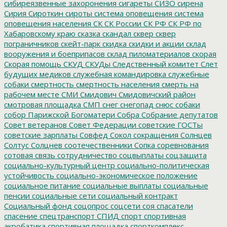
сибиреязвенные захоронения
сигареты
СИЗО
сирена
Сирия
Сироткин
сироты
система оповещения
система
оповещения населения
СК
СК России
СК РФ
СК РФ по
Хабаровскому краю
сказка
скандал
сквер
сквер
пограничников
скейт-парк
скидка
скидки и акции
склад
вооружения и боеприпасов
склад пиломатериалов
скорая
Скорая помощь
СКУД
СКУДы
Следственный комитет
Слет
будущих медиков
служебная командировка
служебные
собаки
смертность
смертность населения
смерть на
рабочем месте
СМИ
Смидович
Смидовичский район
смотровая площадка
СМП
снег
снегопад
снюс
собаки
собор Парижской Богоматери
Собра
Собрание депутатов
Совет ветеранов
Совет Федерации
советские ГОСТы
советские зарплаты
Совфед
Сокол
сокращения
Солнцев
Солтус
Солцнев
соотечественники
Сопка
соревнования
сотовая связь
сотрудничество
соцвыплаты
соцзащита
социально-культурный центр
социально-политическая
устойчивость
социально-экономическое положение
социальное питание
социальные выплаты
социальные
пенсии
социальные сети
социальный контракт
Социальный фонд
соцопрос
соцсети
соя
спасатели
спасение
спецтранспорт
СПИД
спорт
спортивная
акробатика
спортивная площадка
спорткомплекс