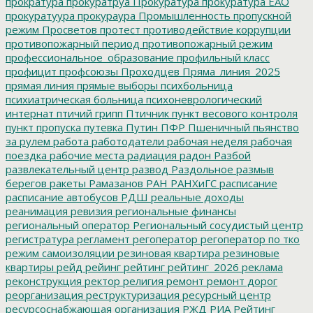
прократура
прокуратруа
Прокуратура
прокуратура ЕАО
прокуратуура
прокураура
Промышленность
пропускной
режим
Просветов
протест
противодействие коррупции
противопожарный период
противопожарный режим
профессиональное_образование
профильный класс
профицит
профсоюзы
Проходцев
Пряма_линия_2025
прямая линия
прямые выборы
психбольница
психиатрическая больница
психоневрологический
интернат
птичий грипп
Птичник
пункт весового контроля
пункт пропуска
путевка
Путин
ПФР
Пшеничный
пьянство
за рулем
работа
работодатели
рабочая неделя
рабочая
поездка
рабочие места
радиация
радон
Разбой
развлекательный центр
развод
Раздольное
размыв
берегов
ракеты
Рамазанов
РАН
РАНХиГС
расписание
расписание автобусов
РДШ
реальные доходы
реанимация
ревизия
региональные финансы
региональный оператор
Региональный сосудистый центр
регистратура
регламент
регоператор
регоператор по тко
режим самоизоляции
резиновая квартира
резиновые
квартиры
рейд
рейинг
рейтинг
рейтинг_2026
реклама
реконструкция
ректор
религия
ремонт
ремонт дорог
реорганизация
реструктуризация
ресурсный центр
ресурсоснабжающая организация
РЖД
РИА Рейтинг