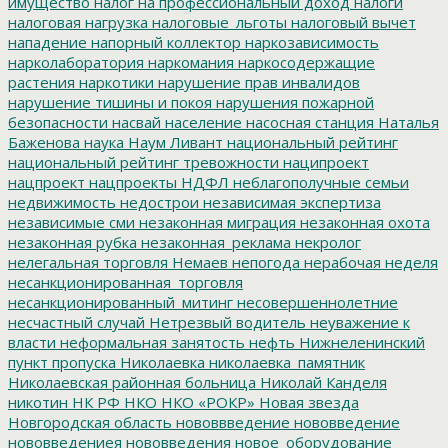
имущество
налог на профессиональный доход
налоги
налоговая нагрузка
налоговые_льготы
налоговый вычет
нападение
напорный коллектор
наркозависимость
нарколаборатория
наркомания
наркосодержащие
растения
наркотики
нарушение прав инвалидов
нарушение тишины и покоя
нарушения пожарной
безопасности
насвай
население
насосная станция
Наталья
Баженова
наука
Наум Ливант
национальный рейтинг
национальный рейтинг тревожности
наципроект
нацпроект
нацпроекты
НДФЛ
неблагополучные семьи
недвижимость
недострои
независимая экспертиза
независимые сми
незаконная миграция
незаконная охота
незаконная рубка
незаконная_реклама
некролог
нелегальная торговля
Немаев
непогода
нерабочая неделя
несанкционированная_торговля
несанкционированный_митинг
несовершеннолетние
несчастный случай
Нетрезвый водитель
неуважение к
власти
неформальная занятость
нефть
Нижнеленинский
пункт пропуска
Николаевка
николаевка_памятник
Николаевская районная больница
Николай Канделя
никотин
НК РФ
НКО
НКО «РОКР»
Новая звезда
Новгородская область
нововвведение
нововведение
нововведениея
нововведения
новое_оборудование