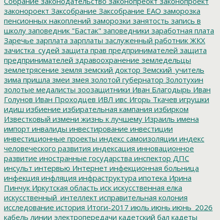
Собрание
законодательство
законопреокт
законопроект
законороект
Заксобрание
Заксобрание ЕАО
заморозка
пенсионных накоплений
заморозки
занятость
запись в
школу
заповедник "Бастак"
заповедники
заработная плата
Заречье
зарплата
зарплаты
заслуженный работник ЖКХ
зачистка_судей
защита прав предпринимателей
защита
предпринимателей
здравоохранение
земледельцы
землетрясение
земля
земский доктор
Земский_учитель
зима пришла
змеи
змея
золотой губернатор
Золотухин
золотые медалисты
зоозащитники
Иван Благодырь
Иван
Голунов
Иван Проходцев
ИВЛ
ивс
Игорь Ткачев
игрушки
идиш
избиение
избирательная кампания
избирком
Известковый
измени жизнь к лучшему
Израиль
имена
импорт
инвалиды
инвестирование
инвестиции
инвестиционные проекты
индекс самоизоляции
индекс
человеческого развития
индексация
инновационное
развитие
иностранные государства
инспектор ДПС
инсульт
интервью
Интернет
инфекционная больница
инфекция
инфляция
инфраструктура
ипотека
Ирина
Пинчук
Иркутская область
иск
искусственная елка
искусственный_интеллект
исправительная колония
исследование
история
Итоги-2017
июль
июнь
июнь_2026
кабель линии электропередачи
кадетский бал
кадеты