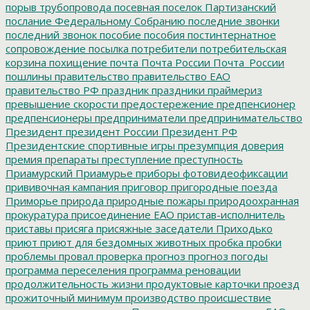
порыв трубопровода
посевная
поселок Партизанский
послание Федеральному Собранию
последние звонки
последний звонок
пособие
пособия
постинтернатное
сопровождение
посылка
потребители
потребительская
корзина
похищение
почта
Почта России
Почта_России
пошлины
правительство
правительство ЕАО
правительство РФ
праздник
праздники
праймериз
превышение скорости
предостережение
предпенсионер
предпенсионеры
предприниматели
предпринимательство
Президент
президент России
Президент РФ
Президентские спортивные игры
презумпция доверия
премия
препараты
преступление
преступность
Приамурский
Приамурье
приборы фотовидеофиксации
прививочная кампания
приговор
пригородные поезда
Приморье
природа
природные пожары
природоохранная
прокуратура
присоединение ЕАО
пристав-исполнитель
приставы
присяга
присяжные заседатели
Приходько
приют
приют для бездомных животных
пробка
пробки
проблемы
провал
проверка
прогноз
прогноз погоды
программа переселения
программа реновации
продолжительность жизни
продуктовые карточки
проезд
прожиточный минимум
производство
происшествие