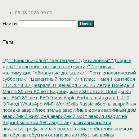
03.08.2026 09:00
Найти:
Тэги
"@"
"Банк приколов"
"Бествидео"
"Дети войны"
"Добрые
дела"
"железобетонные полицейские"
"ленивые"
малоимущие
"обманутые дольщики"
"Рентгенологический
субботник"
"Цементный поток"
@
1 класс
1 мая
1 сентября
112
2018
23 февраля
31 декабря
5
5G
75-летие Победы
8
Марта
80 лет
80 лет Биробиджану
80_летие_Победы
85
лет ЕАО
85_лет_ЕАО
9 мая
Apple
Forbes
Instagram
L-410
QR-код
WhatsApp
Wi-Fi
WorldSkills Russia
аборты
аварийная
посадка
аварийное жилье
аварийные дома
аварийный дом
аварийный жилфонд
аварийный мост
авария
авария на
Чернобыльской АЭС
август
Авдалян
авиабилеты
авиакатастрофа
авиалесоохрана
авиасообщение
авиация
автобус
автобусная остановка
автобусные войны