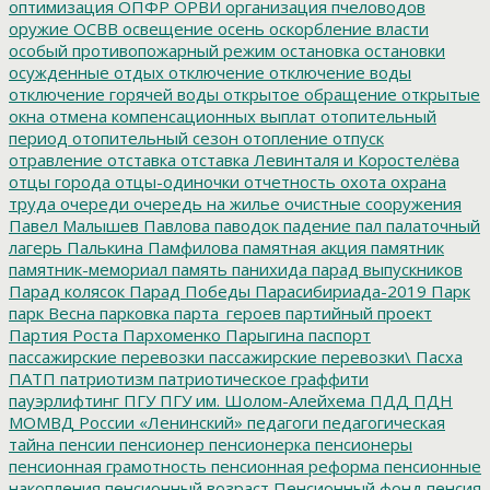
оптимизация
ОПФР
ОРВИ
организация пчеловодов
оружие
ОСВВ
освещение
осень
оскорбление власти
особый противопожарный режим
остановка
остановки
осужденные
отдых
отключение
отключение воды
отключение горячей воды
открытое обращение
открытые
окна
отмена компенсационных выплат
отопительный
период
отопительный сезон
отопление
отпуск
отравление
отставка
отставка Левинталя и Коростелёва
отцы города
отцы-одиночки
отчетность
охота
охрана
труда
очереди
очередь на жилье
очистные сооружения
Павел Малышев
Павлова
паводок
падение
пал
палаточный
лагерь
Палькина
Памфилова
памятная акция
памятник
памятник-мемориал
память
панихида
парад выпускников
Парад колясок
Парад Победы
Парасибириада-2019
Парк
парк Весна
парковка
парта_героев
партийный проект
Партия Роста
Пархоменко
Парыгина
паспорт
пассажирские перевозки
пассажирские перевозки\
Пасха
ПАТП
патриотизм
патриотическое граффити
пауэрлифтинг
ПГУ
ПГУ им. Шолом-Алейхема
ПДД
ПДН
МОМВД России «Ленинский»
педагоги
педагогическая
тайна
пенсии
пенсионер
пенсионерка
пенсионеры
пенсионная грамотность
пенсионная реформа
пенсионные
накопления
пенсионный возраст
Пенсионный фонд
пенсия