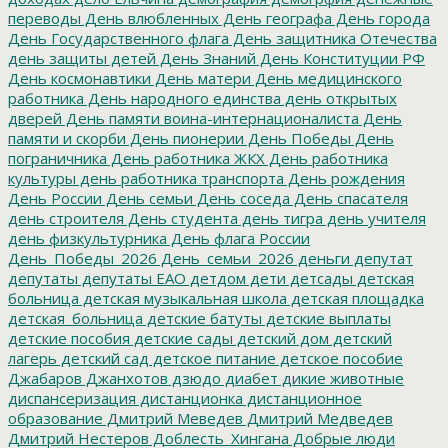
переводы
День влюбленных
День географа
День города
День Государственного флага
День защитника Отечества
день защиты детей
День Знаний
День Конституции РФ
День космонавтики
День матери
День медицинского
работника
День народного единства
день открытых
дверей
День памяти воина-интернационалиста
День
памяти и скорби
День пионерии
День Победы
День
пограничника
День работника ЖКХ
День работника
культуры
день работника транспорта
День рождения
День России
День семьи
День соседа
День спасателя
день строителя
День студента
день тигра
день учителя
день физкультурника
День флага России
День_Победы_2026
День_семьи_2026
деньги
депутат
депутаты
депутаты ЕАО
детдом
дети
детсады
детская
больница
детская музыкальная школа
детская площадка
детская_больница
детские батуты
детские выплаты
детские пособия
детские сады
детский дом
детский
лагерь
детский сад
детское питание
детское пособие
Джабаров
Джанхотов
дзюдо
диабет
дикие животные
диспансеризация
дистанционка
дистанционное
образование
Дмитрий Меведев
Дмитрий Медведев
Дмитрий Нестеров
Доблесть_Хингана
Добрые люди