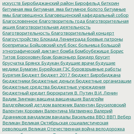
искусств
Биробиджанский район
Бирофельд
биткоин
битумная яма
битумная_яма
битумное болото
битумные
ямы
Благовещенск
Благовещенский кафедральный собор
Благословенное
благотворитель года
благотворительная
акция
благотворительная деятельность
благотворительность
благотворительный концерт
благоустройство
Блокада Ленинграда
боевые патроны
боеприпасы
Бойцовский клуб
бокс
больница
большой
этнографический диктант
бомба
бомбоубежище
Борис
Титов
Борохович
брак
браконьер
Бридер
брусит
брусчатка
Брянск
Будукан
будущие врачи
будущие
медики
Бумагин
Бурейская ГЭС
буровзрывные работы
Бурятия
Бюджет
бюджет 2017
бюджет Биробиджана
бюджетники
бюджетные деньги
бюджетные организации
бюджетные средства
бюджетные учреждения
бюджетный кредит
бюрократия
В. Путин
В.И. Ленин
Вадим Зингман
вакцина
вакцинация
Валдгейм
Валдгеймский детдом
валежник
Валентин Брусиловский
Валентин Коровин
Валентина Матвиенко
Валерий
Дранников
вандализм
вандалы
Васильева
ВВО
ВВП
Вебер
Великан
Великая Октябрьская социалистическая
революция
Великая Отечественная война
велодорожка