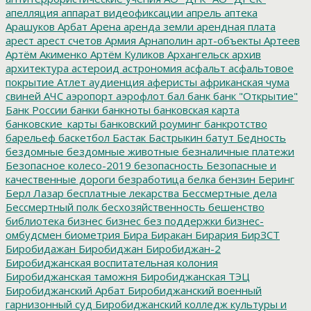
апелляция
аппарат видеофиксации
апрель
аптека
Арашуков
Арбат
Арена
аренда земли
арендная плата
арест
арест счетов
Армия
Арнаполин
арт-объекты
Артеев
Артём Акименко
Артём Куликов
Архангельск
архив
архитектура
астероид
астрономия
асфальт
асфальтовое
покрытие
Атлет
аудиенция
аферисты
африканская чума
свиней
АЧС
аэропорт
аэрофлот
бал
банк
банк "Открытие"
Банк России
банки
банкноты
банковская карта
банковские_карты
банковский роуминг
банкротство
барельеф
баскетбол
Бастак
Бастрыкин
батут
Бедность
бездомные
бездомные животные
безналичные платежи
Безопасное колесо-2019
безопасность
Безопасные и
качественные дороги
безработица
белка
бензин
Беринг
Берл Лазар
бесплатные лекарства
Бессмертные дела
Бессмертный полк
бесхозяйственность
бешенство
библиотека
бизнес
бизнес без поддержки
бизнес-
омбудсмен
биометрия
Бира
Биракан
Бирария
БирЗСТ
Биробидажан
Биробиджан
Биробиджан-2
Биробиджанская воспитательная колония
Биробиджанская таможня
Биробиджанская ТЭЦ
Биробиджанский Арбат
Биробиджанский военный
гарнизонный суд
Биробиджанский колледж культуры и