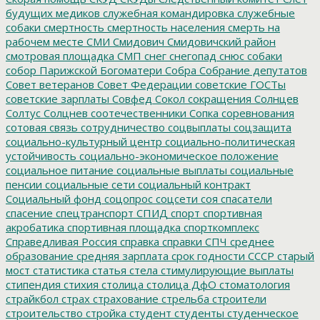
будущих медиков
служебная командировка
служебные
собаки
смертность
смертность населения
смерть на
рабочем месте
СМИ
Смидович
Смидовичский район
смотровая площадка
СМП
снег
снегопад
снюс
собаки
собор Парижской Богоматери
Собра
Собрание депутатов
Совет ветеранов
Совет Федерации
советские ГОСТы
советские зарплаты
Совфед
Сокол
сокращения
Солнцев
Солтус
Солцнев
соотечественники
Сопка
соревнования
сотовая связь
сотрудничество
соцвыплаты
соцзащита
социально-культурный центр
социально-политическая
устойчивость
социально-экономическое положение
социальное питание
социальные выплаты
социальные
пенсии
социальные сети
социальный контракт
Социальный фонд
соцопрос
соцсети
соя
спасатели
спасение
спецтранспорт
СПИД
спорт
спортивная
акробатика
спортивная площадка
спорткомплекс
Справедливая Россия
справка
справки
СПЧ
среднее
образование
средняя зарплата
срок годности
СССР
старый
мост
статистика
статья
стела
стимулирующие выплаты
стипендия
стихия
столица
столица ДфО
стоматология
страйкбол
страх
страхование
стрельба
строители
строительство
стройка
студент
студенты
студенческое