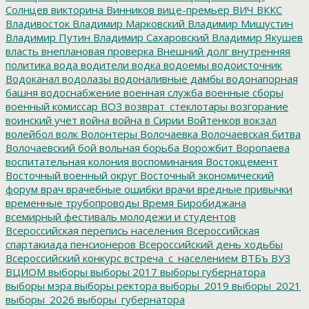
Солнцев
викторина
Винников
вице-премьер
ВИЧ
ВККС
Владивосток
Владимир Марковский
Владимир Мишустин
Владимир Путин
Владимир Сахаровский
Владимир Якушев
власть
внеплановая проверка
Внешний долг
внутренняя
политика
вода
водители
водка
водоемы
водоисточник
Водоканал
водолазы
водоналивные дамбы
водонапорная
башня
водоснабжение
военная служба
военные сборы
военный комиссар
ВОЗ
возврат_стеклотары
возгорание
воинский учет
война
война в Сирии
Войтенков
вокзал
волейбол
волк
Волонтеры
Волочаевка
Волочаевская битва
Волочаевский бой
вольная борьба
Ворожбит
Воропаева
воспитательная колония
воспоминания
Востокцемент
Восточный военный округ
Восточный экономический
форум
врач
врачебные ошибки
врачи
вредные привычки
временные трубопроводы
Время Биробиджана
всемирный фестиваль молодежи и студентов
Всероссийская перепись населения
Всероссийская
спартакиада пенсионеров
Всероссийский день ходьбы
Всероссийский конкурс
встреча_с_населением
ВТБъ
ВУЗ
ВЦИОМ
выборы
выборы 2017
выборы губернатора
выборы мэра
выборы ректора
выборы_2019
выборы_2021
выборы_2026
выборы_губернатора