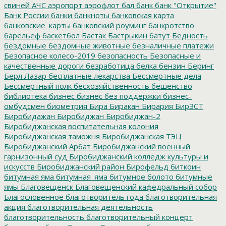
свиней
АЧС
аэропорт
аэрофлот
бал
банк
банк "Открытие"
Банк России
банки
банкноты
банковская карта
банковские_карты
банковский роуминг
банкротство
барельеф
баскетбол
Бастак
Бастрыкин
батут
Бедность
бездомные
бездомные животные
безналичные платежи
Безопасное колесо-2019
безопасность
Безопасные и
качественные дороги
безработица
белка
бензин
Беринг
Берл Лазар
бесплатные лекарства
Бессмертные дела
Бессмертный полк
бесхозяйственность
бешенство
библиотека
бизнес
бизнес без поддержки
бизнес-
омбудсмен
биометрия
Бира
Биракан
Бирария
БирЗСТ
Биробидажан
Биробиджан
Биробиджан-2
Биробиджанская воспитательная колония
Биробиджанская таможня
Биробиджанская ТЭЦ
Биробиджанский Арбат
Биробиджанский военный
гарнизонный суд
Биробиджанский колледж культуры и
искусств
Биробиджанский район
Бирофельд
биткоин
битумная яма
битумная_яма
битумное болото
битумные
ямы
Благовещенск
Благовещенский кафедральный собор
Благословенное
благотворитель года
благотворительная
акция
благотворительная деятельность
благотворительность
благотворительный концерт