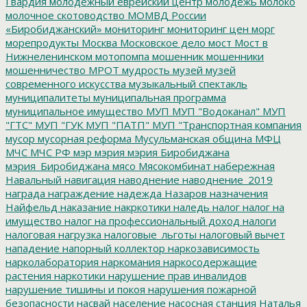
Гвардия
молодежный еврейский центр
молодежь
молоко
молочное скотоводство
МОМВД России
«Биробиджанский»
мониторинг
мониторинг цен
морг
морепродукты
Москва
Московское дело
мост
Мост в
Нижнеленинском
мотопомпа
мошенник
мошенники
мошенничество
МРОТ
мудрость
музей
музей
современного искусства
музыкальный спектакль
муниципалитеты
муниципальная программа
муниципальное имущество
МУП
МУП "Водоканал"
МУП
"ГТС"
МУП "ГУК
МУП "ПАТП"
МУП "Транспортная компания
мусор
мусорная реформа
Мусульманская община
МФЦ
МЧС
МЧС РФ
мэр
мэрия
мэрия Биробиджана
мэрия_Биробиджана
мясо
Мясокомбинат
набережная
Навальный
навигация
наводнение
наводнение_2019
награда
награждение
надежда
Назаров
назначения
Найфельд
наказание
накркотики
наледь
налог
налог на
имущество
налог на профессиональный доход
налоги
налоговая нагрузка
налоговые_льготы
налоговый вычет
нападение
напорный коллектор
наркозависимость
нарколаборатория
наркомания
наркосодержащие
растения
наркотики
нарушение прав инвалидов
нарушение тишины и покоя
нарушения пожарной
безопасности
насвай
население
насосная станция
Наталья