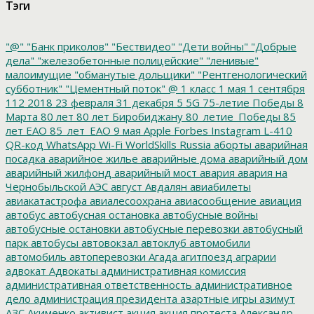
Тэги
"@"
"Банк приколов"
"Бествидео"
"Дети войны"
"Добрые
дела"
"железобетонные полицейские"
"ленивые"
малоимущие
"обманутые дольщики"
"Рентгенологический
субботник"
"Цементный поток"
@
1 класс
1 мая
1 сентября
112
2018
23 февраля
31 декабря
5
5G
75-летие Победы
8
Марта
80 лет
80 лет Биробиджану
80_летие_Победы
85
лет ЕАО
85_лет_ЕАО
9 мая
Apple
Forbes
Instagram
L-410
QR-код
WhatsApp
Wi-Fi
WorldSkills Russia
аборты
аварийная
посадка
аварийное жилье
аварийные дома
аварийный дом
аварийный жилфонд
аварийный мост
авария
авария на
Чернобыльской АЭС
август
Авдалян
авиабилеты
авиакатастрофа
авиалесоохрана
авиасообщение
авиация
автобус
автобусная остановка
автобусные войны
автобусные остановки
автобусные перевозки
автобусный
парк
автобусы
автовокзал
автоклуб
автомобили
автомобиль
автоперевозки
Агада
агитпоезд
аграрии
адвокат
Адвокаты
административная комиссия
административная ответственность
административное
дело
администрация президента
азартные игры
азимут
АЗС
Акименко
активист
акция
акция протеста
Александр