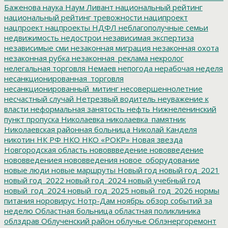
Баженова
наука
Наум Ливант
национальный рейтинг
национальный рейтинг тревожности
наципроект
нацпроект
нацпроекты
НДФЛ
неблагополучные семьи
недвижимость
недострои
независимая экспертиза
независимые сми
незаконная миграция
незаконная охота
незаконная рубка
незаконная_реклама
некролог
нелегальная торговля
Немаев
непогода
нерабочая неделя
несанкционированная_торговля
несанкционированный_митинг
несовершеннолетние
несчастный случай
Нетрезвый водитель
неуважение к
власти
неформальная занятость
нефть
Нижнеленинский
пункт пропуска
Николаевка
николаевка_памятник
Николаевская районная больница
Николай Канделя
никотин
НК РФ
НКО
НКО «РОКР»
Новая звезда
Новгородская область
нововвведение
нововведение
нововведениея
нововведения
новое_оборудование
новые люди
новые маршруты
Новый год
новый год_2021
новый год_2022
новый год_2024
новый учебный год
новый_год_2024
новый_год_2025
новый_год_2026
нормы
питания
норовирус
Нотр-Дам
ноябрь
обзор событий за
неделю
Областная больница
областная поликлиника
облздрав
Облученский район
облучье
Облэнергоремонт