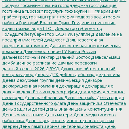
Госдума
госжилинспекция
господдержка
госслужащие
гостиница "Восток"
госуслуги
госхакупки
ГП "Фармация"
грабеж
град
граница
грант
график подвоза воды
график
работы
Григорий Волохов
Грипп
Грудинин
грунтовые
воды
грязная вода
ГТО
губернатор
губернатор
Гольдштейн
губернатор ЕАО
ГУК
Гулягин
Д
давление на
предпринимателей
дайджест
Дальневосточная
оперативная таможня
Дальневосточная энергетическая
компания
Дальневосточное ГУ Банка России
дальневосточный гектар
Дальний Восток
Дальсельмаш
дамба
дачное расписание
дачные перевозки
дачный_сезон_2026
ДВЖД
Движение общественный
контроль
двор
Дворы
ДГК
дебош
дебошир
дедовщина
Деева
дежурные группы
дезинфекция
декабрь
декларационная компания
декларация
декларация о
доходах
дело Ельчина
демография
демогрфия
денежные
переводы
День влюбленных
День географа
День города
День Государственного флага
День защитника Отечества
день защиты детей
День Знаний
День Конституции РФ
День космонавтики
День матери
День медицинского
работника
День народного единства
день открытых
дверей
День памяти воина-интернационалиста
День