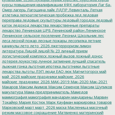
курсы повышения квалификации
КФХ
лаборатория
Лаг ба-
Омер
лагерь
Лагошина
лайк
ЛДПР
Левинталь
Легкая
атлетика
легкоатлетическая пробежка
лед
ледовая
переправа
ледовые скульптуры
ледовый городок
ледовый
каток
ледоход
лекарства
лекарственные препараты
лекарство
Ленинская ЦРБ
Ленинский район
Ленинское
Ленинское сельское поселение
Леонид Школьник
лес
леса
лесной пожар
лесные пожары
лесопилка
летние
каникулы
лето
лето_2026
лжетерроризм
лимон
литература
Лицей
лицей № 23
личный прием
логистический комплеск
ложный вызов
ложный донос
лотерея
лоукостер
лунное затмение
лучший спасатель
лыжная гонка
льготная ипотека
льготники
льготные
лекарства
льготы
ЛЭП
люди ЕАО
люк
Магнитогорск
май
май_2026
майские праздники
майские_2026
майские_праздники_2026
МАК-2019
Мак-2020
Мак-2021
Макаров
Максим Акимов
Максим Семенов
Максим Шупиков
макулатура
Мама-предприниматель
Мамедов
маммография
мамография
мандарин
мандарины
Марвин
Токайер
Мария Костюк
Марк Кауфман
маркировка товаров
Марковский
март
март_2026
маска
Масленица
масочный
режим
массовое сокращение
Матвиенко
материнский