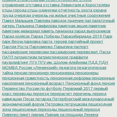
отравление
отставка
отставка Левинталя и Коростелёва
отцы города
отцы-одиночки
отчетность
охота
охрана
труда
очереди
очередь на жилье
очистные сооружения
Павел Малышев
Павлова
паводок
падение
пал
палаточный
лагерь
Палькина
Памфилова
памятная акция
памятник
памятник-мемориал
память
панихида
парад выпускников
Парад колясок
Парад Победы
Парасибириада-2019
Парк
парк Весна
парковка
парта_героев
партийный проект
Партия Роста
Пархоменко
Парыгина
паспорт
пассажирские перевозки
пассажирские перевозки\
Пасха
ПАТП
патриотизм
патриотическое граффити
пауэрлифтинг
ПГУ
ПГУ им. Шолом-Алейхема
ПДД
ПДН
МОМВД России «Ленинский»
педагоги
педагогическая
тайна
пенсии
пенсионер
пенсионерка
пенсионеры
пенсионная грамотность
пенсионная реформа
пенсионные
накопления
пенсионный возраст
Пенсионный фонд
пенсия
Первенство России по футболу
Первомай 2017
первый
класс
переводы
переезд
перерасчет
перечень
период
навигации
Песах
петарда
Петербургский международный
экономический форум
Петровка
петрушкова
пешеходная
зона
пешеходные переходы
пешеходный переход
Пивенко
пикет
пикник
Пикник на площади Ленина