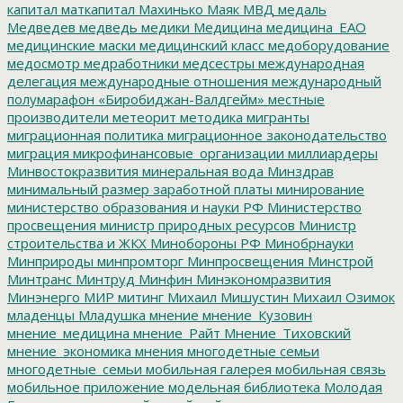
капитал
маткапитал
Махинько
Маяк
МВД
медаль
Медведев
медведь
медики
Медицина
медицина_ЕАО
медицинские маски
медицинский класс
медоборудование
медосмотр
медработники
медсестры
международная
делегация
международные отношения
международный
полумарафон «Биробиджан-Валдгейм»
местные
производители
метеорит
методика
мигранты
миграционная политика
миграционное законодательство
миграция
микрофинансовые_организации
миллиардеры
Минвостокразвития
минеральная вода
Минздрав
минимальный размер заработной платы
минирование
министерство образования и науки РФ
Министерство
просвещения
министр природных ресурсов
Министр
строительства и ЖКХ
Минобороны РФ
Минобрнауки
Минприроды
минпромторг
Минпросвещения
Минстрой
Минтранс
Минтруд
Минфин
Минэкономразвития
Минэнерго
МИР
митинг
Михаил Мишустин
Михаил Озимок
младенцы
Младушка
мнение
мнение_Кузовин
мнение_медицина
мнение_Райт
Мнение_Тиховский
мнение_экономика
мнения
многодетные семьи
многодетные_семьи
мобильная галерея
мобильная связь
мобильное приложение
модельная библиотека
Молодая