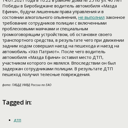
14.01.2021 года в 10.22 в районе дома № 25 по ул. 40 Лет
Победы в Биробиджане водитель автомобиля «Мазда
Ефини», будучи лишенным права управления и в
состоянии алкогольного опьянения,
не выполнил
законное
требование сотрудников полиции с включенными
проблесковыми маячками и специальным
громкоговорящим устройством, об остановке своего
транспортного средства, в результате чего при движении
задним ходом совершил наезд на пешехода и наезд на
автомобиль «Уаз Патриот». После чего водитель
автомобиля «Мазда Ефини» оставил место ДТП,
участником которого он являлся. Впоследствии он был
задержан сотрудниками полиции. В результате ДТП
пешеход получил телесные повреждения.
фото: ГИБДД УМВД России по ЕАО
Tagged in:
дтп