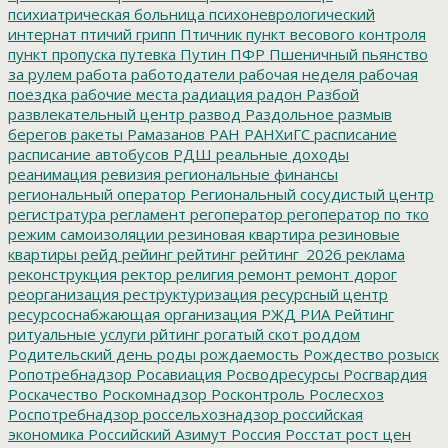
психиатрическая больница
психоневрологический
интернат
птичий грипп
Птичник
пункт весового контроля
пункт пропуска
путевка
Путин
ПФР
Пшеничный
пьянство
за рулем
работа
работодатели
рабочая неделя
рабочая
поездка
рабочие места
радиация
радон
Разбой
развлекательный центр
развод
Раздольное
размыв
берегов
ракеты
Рамазанов
РАН
РАНХиГС
расписание
расписание автобусов
РДШ
реальные доходы
реанимация
ревизия
региональные финансы
региональный оператор
Региональный сосудистый центр
регистратура
регламент
регоператор
регоператор по тко
режим самоизоляции
резиновая квартира
резиновые
квартиры
рейд
рейинг
рейтинг
рейтинг_2026
реклама
реконструкция
ректор
религия
ремонт
ремонт дорог
реорганизация
реструктуризация
ресурсный центр
ресурсоснабжающая организация
РЖД
РИА Рейтинг
ритуальные услуги
рйтинг
рогатый скот
роддом
Родительский день
роды
рождаемость
Рождество
розыск
Ропотребнадзор
Росавиация
Росводресурсы
Росгвардия
Роскачество
Роскомнадзор
Росконтроль
Рослесхоз
Роспотребнадзор
россельхознадзор
российская
экономика
Российский Азимут
Россия
Росстат
рост цен