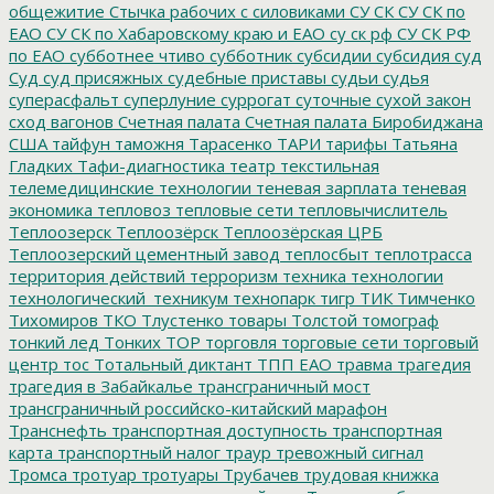
общежитие
Стычка рабочих с силовиками
СУ СК
СУ СК по
ЕАО
СУ СК по Хабаровскому краю и ЕАО
су ск рф
СУ СК РФ
по ЕАО
субботнее чтиво
субботник
субсидии
субсидия
суд
Суд
суд присяжных
судебные приставы
судьи
судья
суперасфальт
суперлуние
суррогат
суточные
сухой закон
сход вагонов
Счетная палата
Счетная палата Биробиджана
США
тайфун
таможня
Тарасенко
ТАРИ
тарифы
Татьяна
Гладких
Тафи-диагностика
театр
текстильная
телемедицинские технологии
теневая зарплата
теневая
экономика
тепловоз
тепловые сети
тепловычислитель
Теплоозерск
Теплоозёрск
Теплоозёрская ЦРБ
Теплоозерский цементный завод
теплосбыт
теплотрасса
территория действий
терроризм
техника
технологии
технологический_техникум
технопарк
тигр
ТИК
Тимченко
Тихомиров
ТКО
Тлустенко
товары
Толстой
томограф
тонкий лед
Тонких
ТОР
торговля
торговые сети
торговый
центр
тос
Тотальный диктант
ТПП ЕАО
травма
трагедия
трагедия в Забайкалье
трансграничный мост
трансграничный российско-китайский марафон
Транснефть
транспортная доступность
транспортная
карта
транспортный налог
траур
тревожный сигнал
Тромса
тротуар
тротуары
Трубачев
трудовая книжка