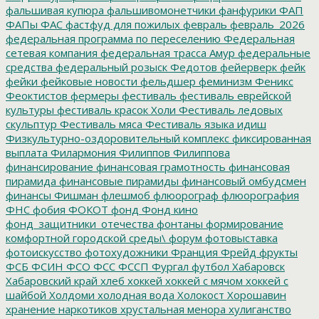
фальшивая купюра
фальшивомонетчики
фанфурики
ФАП
ФАПы
ФАС
фастфуд для пожилых
февраль
февраль_2026
федеральная программа по переселению
Федеральная
сетевая компания
федеральная трасса Амур
федеральные
средства
федеральный розыск
Федотов
фейерверк
фейк
фейки
фейковые новости
фельдшер
феминизм
Феникс
Феоктистов
фермеры
фестиваль
фестиваль еврейской
культуры
фестиваль красок Холи
Фестиваль ледовых
скульптур
Фестиваль мяса
Фестиваль языка идиш
Физкультурно-оздоровительный комплекс
фиксированная
выплата
Филармония
Филиппов
Филиппова
финансирование
финансовая грамотность
финансовая
пирамида
финансовые пирамиды
финансовый омбудсмен
финансы
Фишман
флешмоб
флюорограф
флюорография
ФНС
фобия
ФОКОТ
фонд
Фонд кино
фонд_защитники_отечества
фонтаны
формирование
комфортной городской среды\
форум
фотовыставка
фотоискусство
фотохудожники
Франция
Фрейд
фрукты
ФСБ
ФСИН
ФСО
ФСС
ФССП
Фургал
футбол
Хабаровск
Хабаровский край
хлеб
хоккей
хоккей с мячом
хоккей с
шайбой
Холдоми
холодная вода
Холокост
Хорошавин
хранение наркотиков
хрустальная менора
хулиганство