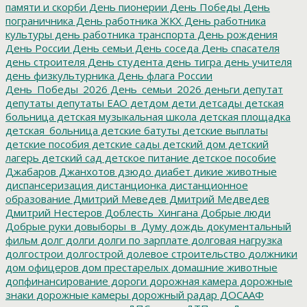
памяти и скорби
День пионерии
День Победы
День
пограничника
День работника ЖКХ
День работника
культуры
день работника транспорта
День рождения
День России
День семьи
День соседа
День спасателя
день строителя
День студента
день тигра
день учителя
день физкультурника
День флага России
День_Победы_2026
День_семьи_2026
деньги
депутат
депутаты
депутаты ЕАО
детдом
дети
детсады
детская
больница
детская музыкальная школа
детская площадка
детская_больница
детские батуты
детские выплаты
детские пособия
детские сады
детский дом
детский
лагерь
детский сад
детское питание
детское пособие
Джабаров
Джанхотов
дзюдо
диабет
дикие животные
диспансеризация
дистанционка
дистанционное
образование
Дмитрий Меведев
Дмитрий Медведев
Дмитрий Нестеров
Доблесть_Хингана
Добрые люди
Добрые руки
довыборы_в_Думу
дождь
документальный
фильм
долг
долги
долги по зарплате
долговая нагрузка
долгострои
долгострой
долевое строительство
должники
дом офицеров
дом престарелых
домашние животные
допфинансирование
дороги
дорожная камера
дорожные
знаки
дорожные камеры
дорожный радар
ДОСААФ