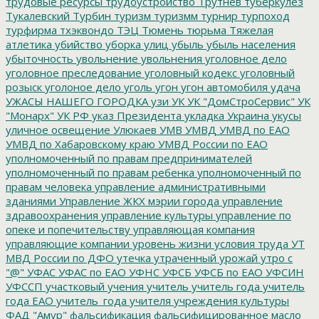
трудовые ресурсы
трудоустройство
Трутнев
туберкулез
Тукалевский
Турбин
туризм
туризмм
турнир
турпоход
турфирма
тхэквондо
ТЭЦ
Тюмень
тюрьма
Тяжелая
атлетика
убийство
уборка улиц
убыль
убыль населения
убыточность
увольнение
увольнения
уголовное дело
уголовное преследование
уголовный кодекс
уголовный
розыск
уголоное дело
уголь
угон
угон автомобиля
удача
УЖАСЫ НАШЕГО ГОРОДКА
узи
УК
УК "ДомСтроСервис"
УК
"Монарх"
УК РФ
указ Президента
укладка
Украина
укусы
уличное освещение
Улюкаев
УМВ
УМВД
УМВД по ЕАО
УМВД по Хабаровскому краю
УМВД России по ЕАО
уполномоченный по правам предпринимателей
уполномоченный по правам ребенка
уполномоченный по
правам человека
управление административными
зданиями
Управление ЖКХ мэрии города
управление
здравоохранения
управление культуры
управление по
опеке и попечительству
управляющая компания
управляющие компании
уровень жизни
условия труда
УТ
МВД России по ДФО
утечка
утраченный урожай
утро с
"@"
УФАС
УФАС по ЕАО
УФНС
УФСБ
УФСБ по ЕАО
УФСИН
УФССП
участковый
учения
учитель
учитель года
учитель
года ЕАО
учитель_года
учителя
учреждения культуры
ФАД "Амур"
фальсификация
фальсифицированное масло