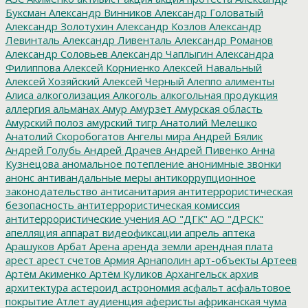
Буксман
Александр Винников
Александр Головатый
Александр Золотухин
Александр Козлов
Александр
Левинталь
Александр Ливенталь
Александр Романов
Александр Соловьев
Александр Чаплыгин
Александра
Филиппова
Алексей Корниенко
Алексей Навальный
Алексей Хозяйский
Алексей Черный
Алеппо
алименты
Алиса
алкоголизация
Алкоголь
алкогольная продукция
аллергия
альманах
Амур
Амурзет
Амурская область
Амурский полоз
амурский тигр
Анатолий Мелешко
Анатолий Скоробогатов
Ангелы мира
Андрей Бялик
Андрей Голубь
Андрей Драчев
Андрей Пивенко
Анна
Кузнецова
аномальное потепление
анонимные звонки
анонс
антивандальные меры
антикоррупционное
законодательство
антисанитария
антитеррористическая
безопасность
антитеррористическая комиссия
антитеррористические учения
АО "ДГК"
АО "ДРСК"
апелляция
аппарат видеофиксации
апрель
аптека
Арашуков
Арбат
Арена
аренда земли
арендная плата
арест
арест счетов
Армия
Арнаполин
арт-объекты
Артеев
Артём Акименко
Артём Куликов
Архангельск
архив
архитектура
астероид
астрономия
асфальт
асфальтовое
покрытие
Атлет
аудиенция
аферисты
африканская чума