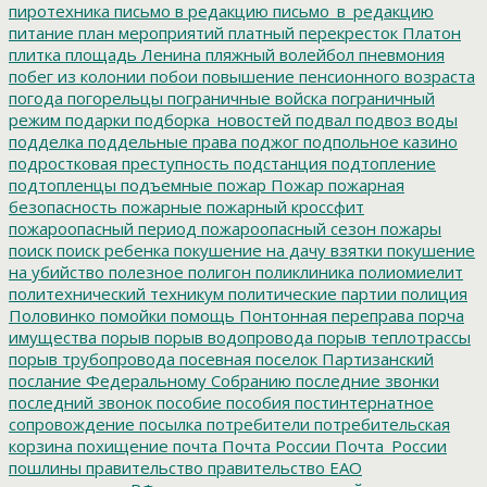
пиротехника
письмо в редакцию
письмо_в_редакцию
питание
план мероприятий
платный перекресток
Платон
плитка
площадь Ленина
пляжный волейбол
пневмония
побег из колонии
побои
повышение пенсионного возраста
погода
погорельцы
пограничные войска
пограничный
режим
подарки
подборка_новостей
подвал
подвоз воды
подделка
поддельные права
поджог
подпольное казино
подростковая преступность
подстанция
подтопление
подтопленцы
подъемные
пожар
Пожар
пожарная
безопасность
пожарные
пожарный кроссфит
пожароопасный период
пожароопасный сезон
пожары
поиск
поиск ребенка
покушение на дачу взятки
покушение
на убийство
полезное
полигон
поликлиника
полиомиелит
политехнический техникум
политические партии
полиция
Половинко
помойки
помощь
Понтонная переправа
порча
имущества
порыв
порыв водопровода
порыв теплотрассы
порыв трубопровода
посевная
поселок Партизанский
послание Федеральному Собранию
последние звонки
последний звонок
пособие
пособия
постинтернатное
сопровождение
посылка
потребители
потребительская
корзина
похищение
почта
Почта России
Почта_России
пошлины
правительство
правительство ЕАО