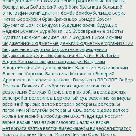
благоустройство
Блокада Ленинграда
боевые патроны
боеприпасы
Бойцовский клуб
бокс
больница
большой
этнографический диктант
бомба
бомбоубежище
Борис
Титов
Борохович
брак
браконьер
Бридер
брусит
брусчатка
Брянск
Будукан
будущие врачи
будущие
медики
Бумагин
Бурейская ГЭС
буровзрывные работы
Бурятия
Бюджет
бюджет 2017
бюджет Биробиджана
бюджетники
бюджетные деньги
бюджетные организации
бюджетные средства
бюджетные учреждения
бюджетный кредит
бюрократия
В. Путин
В.И. Ленин
Вадим Зингман
вакцина
вакцинация
Валдгейм
Валдгеймский детдом
валежник
Валентин Брусиловский
Валентин Коровин
Валентина Матвиенко
Валерий
Дранников
вандализм
вандалы
Васильева
ВВО
ВВП
Вебер
Великан
Великая Октябрьская социалистическая
революция
Великая Отечественная война
велодорожка
велопробег
велосипед
Верховный суд
весенние каникулы
весенний призыв
ветер
ветеран
ветераны
ветераны
пограничной службы
ветераны_СВО
ветхие дома
ветхое
жилье
Вечерний Биробиджан
ВЖС "Надежда России"
взрыв
взрыв газа
взрыв газового баллона
взрыв
метеорита
взятка
взятки
видеокамеры
видеорегистратор
Виктор Ишавев
Виктор Ишаев
Виктор Орёл
Виктор