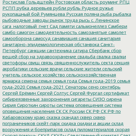
Ростислав Гольдштейн
Ростовская область
роуминг
РПЦ
РСПП
рубка деревьев
рубли
рубль
Рудное
ружье
рукопашный бой
Румянцева
Русская поляна
рыба
рыбалка
рыбоводные заводы
рынок труда
рысь
с. Ленинское
сага_налоговый_гнет
Сад памяти
сальмонеллез
Самбери
самбо
самогон
самодеятельность
самозанятые
самолет
самооборона
самосуд
санавиация
санация
санитария
санитарно-эпидемиологическая обстанвока
Санкт-
Петербург
санкции
сантехника
сатира
Сбербанк
сбор
вещей
сбор на здравоохранение
свадьба
свалка
свалки
светофоры
свищ
связь
священнослужитель
секта
секция
акробатики
сельские врачи
сельские жители
сельский
учитель
сельское хозяйство
сельскохозяйственная
ярмарка
семена
семья
семья года
Семья года-2019
семья
года-2020
Семья года-2021
Сенаторы
сено
сентябрь
Сергей Ерёмин
Сергей Солтус
Сергей Фургал
сертификат
сибиреязвенные захоронения
сигареты
СИЗО
сирена
Сирия
Сироткин
сироты
система оповещения
система
оповещения населения
СК
СК России
СК РФ
СК РФ по
Хабаровскому краю
сказка
скандал
сквер
сквер
пограничников
скейт-парк
скидка
скидки и акции
склад
вооружения и боеприпасов
склад пиломатериалов
скорая
Скорая помощь
СКУД
СКУДы
Следственный комитет
Слет