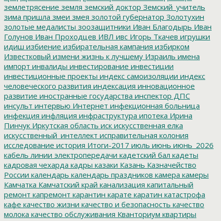
землетрясение
земля
земский доктор
Земский_учитель
зима пришла
змеи
змея
золотой губернатор
Золотухин
золотые медалисты
зоозащитники
Иван Благодырь
Иван
Голунов
Иван Проходцев
ИВЛ
ивс
Игорь Ткачев
игрушки
идиш
избиение
избирательная кампания
избирком
Известковый
измени жизнь к лучшему
Израиль
имена
импорт
инвалиды
инвестирование
инвестиции
инвестиционные проекты
индекс самоизоляции
индекс
человеческого развития
индексация
инновационное
развитие
иностранные государства
инспектор ДПС
инсульт
интервью
Интернет
инфекционная больница
инфекция
инфляция
инфраструктура
ипотека
Ирина
Пинчук
Иркутская область
иск
искусственная елка
искусственный_интеллект
исправительная колония
исследование
история
Итоги-2017
июль
июнь
июнь_2026
кабель линии электропередачи
кадетский бал
кадеты
кадровая чехарда
кадры
казаки
Казань
Казначейство
России
календарь
календарь праздников
камера
камеры
Камчатка
Камчатский край
канализация
капитальный
ремонт
капремонт
карантин
карате
каратин
катастрофа
кафе
качество жизни
качество и безопасность
качество
молока
качество обслуживания
Кванториум
квартиры