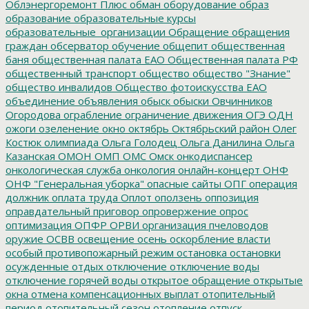
Облэнергоремонт Плюс
обман
оборудование
образ
образование
образовательные курсы
образовательные_организации
Обращение
обращения
граждан
обсерватор
обучение
общепит
общественная
баня
общественная палата ЕАО
Общественная палата РФ
общественный транспорт
общество
общество "Знание"
общество инвалидов
Общество фотоискусства ЕАО
объединение
объявления
обыск
обыски
Овчинников
Огородова
ограбление
ограничение движения
ОГЭ
ОДН
ожоги
озеленение
окно
октябрь
Октябрьский район
Олег
Костюк
олимпиада
Ольга Голодец
Ольга Данилина
Ольга
Казанская
ОМОН
ОМП
ОМС
Омск
онкодиспансер
онкологическая служба
онкология
онлайн-концерт
ОНФ
ОНФ "Генеральная уборка"
опасные сайты
ОПГ
операция
должник
оплата труда
Оплот
оползень
оппозиция
оправдательный приговор
опровержение
опрос
оптимизация
ОПФР
ОРВИ
организация пчеловодов
оружие
ОСВВ
освещение
осень
оскорбление власти
особый противопожарный режим
остановка
остановки
осужденные
отдых
отключение
отключение воды
отключение горячей воды
открытое обращение
открытые
окна
отмена компенсационных выплат
отопительный
период
отопительный сезон
отопление
отпуск