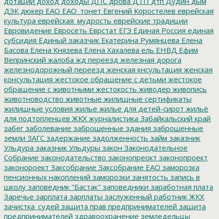
дотации
доход
доходы
ДПС
дрова
ДТП
дтп
Дудин
дым
ДЭК
дюкер
ЕАО
ЕАО_тонет
Евгений Коростелев
еврейская
культура
еврейская_мудрость
еврейские традиции
Евровидение
Евросеть
Еврстат
ЕГЭ
Единая Россия
единая
субсидия
Единый заказчик
Екатерина Румянцева
Елена
Басова
Елена Князева
Елена Хахалева
ель
ЕНВД
Ефим
Вепринский
жалоба
жд переезд
железная дорога
железнодорожный переезд
женская кнсультация
женская
консультация
жестокое обращение с детьми
жестокое
обращение с животными
жестокость
живодер
живопись
животноводство
животные
жилищные сертификаты
жилищные условия
жилье
жилье для детей-сирот
жильё
для подтопленцев
ЖКХ
журналистика
Забайкальский край
забег
заболевание
заброшенные здания
заброшенные
земли
ЗАГС
задержание
задолженность
займ
заказник
Ульдура
заказник Ульдуры
закон
Законодательное
Собрание
законодательство
законопреокт
законопроект
законороект
Заксобрание
Заксобрание ЕАО
заморозка
пенсионных накоплений
заморозки
занятость
запись в
школу
заповедник "Бастак"
заповедники
заработная плата
Заречье
зарплата
зарплаты
заслуженный работник ЖКХ
зачистка_судей
защита прав предпринимателей
защита
предпринимателей
здравоохранение
земледельцы