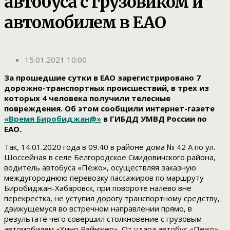
автобуса с грузовиком и
автомобилем в ЕАО
15.01.2021 10:00
За прошедшие сутки в ЕАО зарегистрировано 7
дорожно-транспортных происшествий, в трех из
которых 4 человека получили телесные
повреждения. Об этом сообщили интернет-газете
«Время Биробиджан@»
в ГИБДД УМВД России по
ЕАО.
Так, 14.01.2020 года в 09.40 в районе дома № 42 А по ул.
Шоссейная в селе Белгородское Смидовичского района,
водитель автобуса «Пежо», осуществляя заказную
междугороднюю перевозку пассажиров по маршруту
Биробиджан-Хабаровск, при повороте налево вне
перекрестка, не уступил дорогу транспортному средству,
движущемуся во встречном направлении прямо, в
результате чего совершил столкновение с грузовым
автомобилем «Хино Рэйнжер». От удара автобус «Пежо»