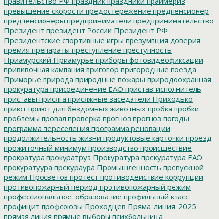
правительство РФ
праздник
праздники
праймериз
превышение скорости
предостережение
предпенсионер
предпенсионеры
предприниматели
предпринимательство
Президент
президент России
Президент РФ
Президентские спортивные игры
презумпция доверия
премия
препараты
преступление
преступность
Приамурский
Приамурье
приборы фотовидеофиксации
прививочная кампания
приговор
пригородные поезда
Приморье
природа
природные пожары
природоохранная
прокуратура
присоединение ЕАО
пристав-исполнитель
приставы
присяга
присяжные заседатели
Приходько
приют
приют для бездомных животных
пробка
пробки
проблемы
провал
проверка
прогноз
прогноз погоды
программа переселения
программа реновации
продолжительность жизни
продуктовые карточки
проезд
прожиточный минимум
производство
происшествие
прократура
прокуратруа
Прокуратура
прокуратура ЕАО
прокуратуура
прокураура
Промышленность
пропускной
режим
Просветов
протест
противодействие коррупции
противопожарный период
противопожарный режим
профессиональное_образование
профильный класс
профицит
профсоюзы
Проходцев
Пряма_линия_2025
прямая линия
прямые выборы
психбольница