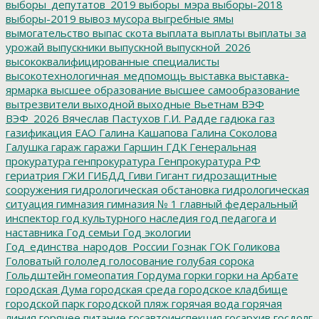
выборы_депутатов_2019
выборы_мэра
выборы-2018
выборы-2019
вывоз мусора
выгребные ямы
вымогательство
выпас скота
выплата
выплаты
выплаты за
урожай
выпускники
выпускной
выпускной_2026
высококвалифицированные специалисты
высокотехнологичная_медпомощь
выставка
выставка-
ярмарка
высшее образование
высшее самообразование
вытрезвители
выходной
выходные
Вьетнам
ВЭФ
ВЭФ_2026
Вячеслав Пастухов
Г.И. Радде
гадюка
газ
газификация ЕАО
Галина Кашапова
Галина Соколова
Галушка
гараж
гаражи
Гаршин
ГДК
Генеральная
прокуратура
генпрокуратура
Генпрокуратура РФ
гериатрия
ГЖИ
ГИБДД
Гиви
Гигант
гидрозащитные
сооружения
гидрологическая обстановка
гидрологическая
ситуация
гимназия
гимназия № 1
главный федеральный
инспектор
год культурного наследия
год педагога и
наставника
Год семьи
Год экологии
Год_единства_народов_России
Гознак
ГОК
Голикова
Головатый
гололед
голосование
голубая сорока
Гольдштейн
гомеопатия
Гордума
горки
горки на Арбате
городская Дума
городская среда
городское кладбище
городской парк
городской пляж
горячая вода
горячая
линия
горячее питание
госавтоинспекция
госархив
госдолг