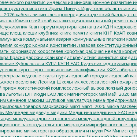
овеческого развития
индексация
инновационное развитие
ин
раструктура
ипотека
Ирина Пинчук
Иркутская область
иск
ис
ь_2026
кабель линии электропередачи
кадетский бал
кадеты
мчатка
Камчатский край
канализация
капитальный ремонт
кап
бслуживания
Кванториум
квартиры
квитанция
КДН
кедровые
ище
клещ
клещи
клубника
книга памяти
книги
КНР
КоАП
кови
оммуналка
коммунальная авария
коммунальные платежи
комм
делия
конкурс
Конрад
Константин Лазарев
конституционный
латы
коронаврус
Коростелев
короткая рабочая неделя
корру
икра
Краснодарский край
кредит
кредитная амнистия
кредит
ование
Кубок лосося
КУГИ
КУГИ ЕАО
Кудесник
кудо
кулинари
уренков
курсы
курсы повышения квалификации
КФХ
лаборат
ереправа
ледовые скульптуры
ледовый городок
ледовый кат
ьское поселение
Леонид Школьник
лес
леса
лесной пожар
ле
й прием
логистический комплеск
ложный вызов
ложный доно
ва
льготы
ЛЭП
люди ЕАО
люк
Магнитогорск
май
май_2026
ма
им Семенов
Максим Шупиков
макулатура
Мама-предпринима
ркировка товаров
Марковский
март
март_2026
маска
Маслен
ль
Медведев
медведь
медики
Медицина
медицина_ЕАО
мед
гация
международные отношения
международный полумара
ционное законодательство
миграция
микрофинансовые_орг
ирование
министерство образования и науки РФ
Министерс
ироды
минпромторг
Минпросвещения
Минстрой
Минтранс
М