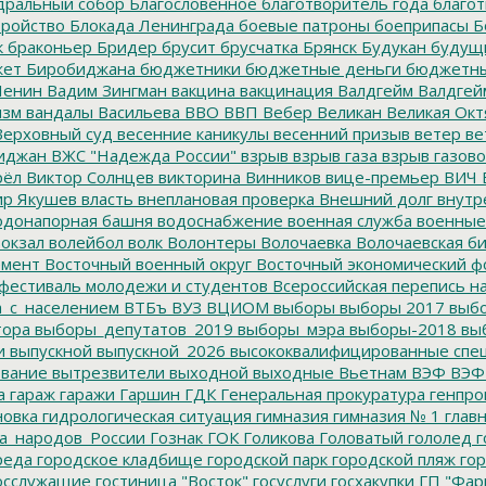
дральный собор
Благословенное
благотворитель года
благот
тройство
Блокада Ленинграда
боевые патроны
боеприпасы
Б
к
браконьер
Бридер
брусит
брусчатка
Брянск
Будукан
будущи
ет Биробиджана
бюджетники
бюджетные деньги
бюджетны
Ленин
Вадим Зингман
вакцина
вакцинация
Валдгейм
Валдгей
изм
вандалы
Васильева
ВВО
ВВП
Вебер
Великан
Великая Окт
ерховный суд
весенние каникулы
весенний призыв
ветер
ве
иджан
ВЖС "Надежда России"
взрыв
взрыв газа
взрыв газово
рёл
Виктор Солнцев
викторина
Винников
вице-премьер
ВИЧ
р Якушев
власть
внеплановая проверка
Внешний долг
внутр
донапорная башня
водоснабжение
военная служба
военные
окзал
волейбол
волк
Волонтеры
Волочаевка
Волочаевская б
емент
Восточный военный округ
Восточный экономический ф
фестиваль молодежи и студентов
Всероссийская перепись н
а_с_населением
ВТБъ
ВУЗ
ВЦИОМ
выборы
выборы 2017
выбо
тора
выборы_депутатов_2019
выборы_мэра
выборы-2018
вы
и
выпускной
выпускной_2026
высококвалифицированные спе
вание
вытрезвители
выходной
выходные
Вьетнам
ВЭФ
ВЭФ
а
гараж
гаражи
Гаршин
ГДК
Генеральная прокуратура
генпро
новка
гидрологическая ситуация
гимназия
гимназия № 1
глав
а_народов_России
Гознак
ГОК
Голикова
Головатый
гололед
г
реда
городское кладбище
городской парк
городской пляж
гор
осслужащие
гостиница "Восток"
госуслуги
госхакупки
ГП "Фар