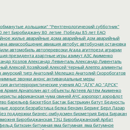
обманутые дольщики"
"Рентгенологический субботник"
0 лет Биробиджану
80_летие_Победы
85 лет ЕАО
йное жилье
аварийные дома
аварийный дом
аварийный
ана
авиасообщение
авиация
автобус
автобусная остановка
били
автомобиль
автоперевозки
Агада
агитпоезд
аграрии
ция президента
азартные игры
азимут
АЗС
Акименко
сандр Козлов
Александр Левинталь
Александр Ливенталь
ный
Алексей Хозяйский
Алексей Черный
Алеппо
алименты
з
амурский тигр
Анатолий Мелешко
Анатолий Скоробогатов
нимные звонки
анонс
антивандальные меры
ссия
антитеррористические учения
АО "ДГК"
АО "ДРСК"
ов
Армия
Арнаполин
арт-объекты
Артеев
Артём Акименко
еристы
африканская чума свиней
АЧС
аэропорт
аэрофлот
тво
барельеф
баскетбол
Бастак
Бастрыкин
батут
Бедность
нные дороги
безработица
белка
бензин
Беринг
Берл Лазар
без поддержки
бизнес-омбудсмен
биометрия
Бира
Биракан
аможня
Биробиджанская ТЭЦ
Биробиджанский Арбат
фельд
биткоин
битумная яма
битумная_яма
битумное