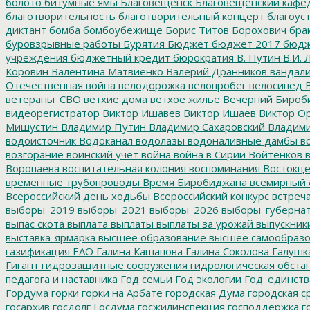
болото
битумные ямы
Благовещенск
Благовещенский кафе
благотворительность
благотворительный концерт
благоус
диктант
бомба
бомбоубежище
Борис Титов
Борохович
бра
буровзрывные работы
Бурятия
Бюджет
бюджет 2017
бюдж
учреждения
бюджетный кредит
бюрократия
В. Путин
В.И. 
Коровин
Валентина Матвиенко
Валерий Дранников
вандал
Отечественная война
велодорожка
велопробег
велосипед
В
ветераны_СВО
ветхие дома
ветхое жилье
Вечерний Бироб
видеорегистратор
Виктор Ишавев
Виктор Ишаев
Виктор О
Мишустин
Владимир Путин
Владимир Сахаровский
Владими
водоисточник
Водоканал
водолазы
водоналивные дамбы
во
возгорание
воинский учет
война
война в Сирии
Войтенков
в
Воропаева
воспитательная колония
воспоминания
Востокц
временные трубопроводы
Время Биробиджана
всемирный 
Всероссийский день ходьбы
Всероссийский конкурс
встреч
выборы_2019
выборы_2021
выборы_2026
выборы_губерна
выпас скота
выплата
выплаты
выплаты за урожай
выпускник
выставка-ярмарка
высшее образование
высшее самообразо
газификация ЕАО
Галина Кашапова
Галина Соколова
Галушк
Гигант
гидрозащитные сооружения
гидрологическая обста
педагога и наставника
Год семьи
Год экологии
Год_единств
Гордума
горки
горки на Арбате
городская Дума
городская с
госархив
госдолг
Госдума
госжилинспекция
господдержка
г