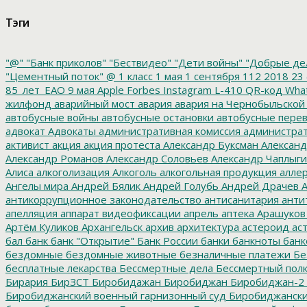
Тэги
"@"
"Банк приколов"
"Бествидео"
"Дети войны"
"Добрые де
"Цементный поток"
@
1 класс
1 мая
1 сентября
112
2018
23 
85_лет_ЕАО
9 мая
Apple
Forbes
Instagram
L-410
QR-код
Wha
жилфонд
аварийный мост
авария
авария на Чернобыльской
автобусные войны
автобусные остановки
автобусные перев
адвокат
Адвокаты
административная комиссия
администрат
активист
акция
акция протеста
Александр Буксман
Александ
Александр Романов
Александр Соловьев
Александр Чаплыг
Алиса
алкоголизация
Алкоголь
алкогольная продукция
аллер
Ангелы мира
Андрей Бялик
Андрей Голубь
Андрей Драчев
А
антикоррупционное законодательство
антисанитария
анти
апелляция
аппарат видеофиксации
апрель
аптека
Арашуков
Артём Куликов
Архангельск
архив
архитектура
астероид
ас
бал
банк
банк "Открытие"
Банк России
банки
банкноты
банк
бездомные
бездомные животные
безналичные платежи
Бе
бесплатные лекарства
Бессмертные дела
Бессмертный пол
Бирария
БирЗСТ
Биробидажан
Биробиджан
Биробиджан-2
Биробиджанский военный гарнизонный суд
Биробиджанский