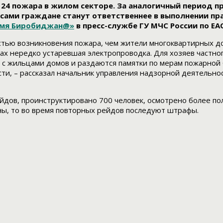
24 пожара в жилом секторе. За аналогичный период пр
и сами граждане станут ответственнее в выполнении п
мя Биробиджан@»
в пресс-службе ГУ МЧС России по ЕА
стью возникновения пожара, чем жители многоквартирных до
йках нередко устаревшая электропроводка. Для хозяев част
и с жильцами домов и раздаются памятки по мерам пожарной
ти, – рассказал начальник управления надзорной деятельно
ейдов, проинструктировано 700 человек, осмотрено более п
ны, то во время повторных рейдов последуют штрафы.