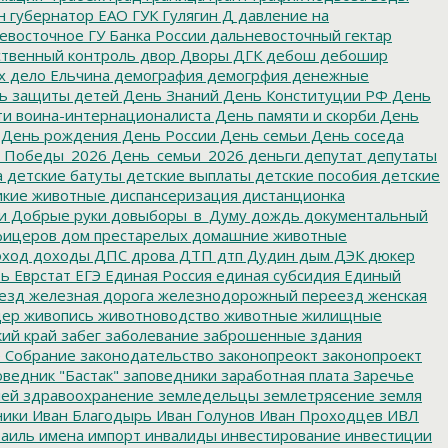
н
губернатор ЕАО
ГУК
Гулягин
Д
давление на
восточное ГУ Банка России
дальневосточный гектар
твенный контроль
двор
Дворы
ДГК
дебош
дебошир
х
дело Ельчина
демография
демогрфия
денежные
ь защиты детей
День Знаний
День Конституции РФ
День
и воина-интернационалиста
День памяти и скорби
День
День рождения
День России
День семьи
День соседа
_Победы_2026
День_семьи_2026
деньги
депутат
депутаты
а
детские батуты
детские выплаты
детские пособия
детские
кие животные
диспансеризация
дистанционка
и
Добрые руки
довыборы_в_Думу
дождь
документальный
фицеров
дом престарелых
домашние животные
ход
доходы
ДПС
дрова
ДТП
дтп
Дудин
дым
ДЭК
дюкер
ть
Еврстат
ЕГЭ
Единая Россия
единая субсидия
Единый
езд
железная дорога
железнодорожный переезд
женская
дер
живопись
животноводство
животные
жилищные
ий край
забег
заболевание
заброшенные здания
 Собрание
законодательство
законопреокт
законопроект
ведник "Бастак"
заповедники
заработная плата
Заречье
лей
здравоохранение
земледельцы
землетрясение
земля
ники
Иван Благодырь
Иван Голунов
Иван Проходцев
ИВЛ
аиль
имена
импорт
инвалиды
инвестирование
инвестиции