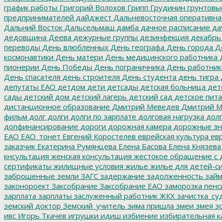
график работы
Григорий Волохов
Грипп
Грудинин
грунтовы
предпринимателей
дайджест
Дальневосточная оперативна
Дальний Восток
Дальсельмаш
дамба
дачное расписание
да
дедовщина
Деева
дежурные группы
дезинфекция
декабрь
переводы
День влюбленных
День географа
День города
Де
космонавтики
День матери
День медицинского работника
Д
пионерии
День Победы
День пограничника
День работник
День спасателя
день строителя
День студента
день тигра
депутаты ЕАО
детдом
дети
детсады
детская больница
дет
сады
детский дом
детский лагерь
детский сад
детское пит
дистанционное образование
Дмитрий Меведев
Дмитрий М
фильм
долг
долги
долги по зарплате
долговая нагрузка
долг
допфинансирование
дороги
дорожная камера
дорожные зн
ЕАО
ЕАО_тонет
Евгений Коростелев
еврейская культура
евр
заказчик
Екатерина Румянцева
Елена Басова
Елена Князева
кнсультация
женская консультация
жестокое обращение с 
сертификаты
жилищные условия
жилье
жилье для детей-с
заброшенные земли
ЗАГС
задержание
задолженность
зай
законороект
Заксобрание
Заксобрание ЕАО
заморозка пенс
зарплата
зарплаты
заслуженный работник ЖКХ
зачистка_су
земский доктор
Земский_учитель
зима пришла
змеи
змея
зо
ивс
Игорь Ткачев
игрушки
идиш
избиение
избирательная к