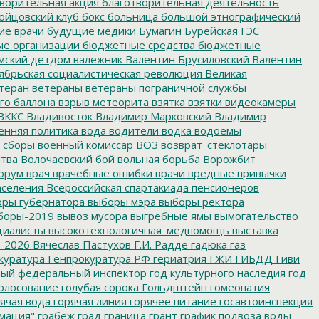
ворительная акция
благотворительная деятельность
ойцовский клуб
бокс
больница
большой этнографический
е врачи
будущие медики
Бумагин
Бурейская ГЭС
е организации
бюджетные средства
бюджетные
мский детдом
валежник
Валентин Брусиловский
Валентин
ябрьская социалистическая революция
Великая
теран
ветераны
ветераны пограничной службы
го баллона
взрыв метеорита
взятка
взятки
видеокамеры
ВККС
Владивосток
Владимир Марковский
Владимир
енняя политика
вода
водители
водка
водоемы
 сборы
военный комиссар
ВОЗ
возврат_стеклотары
итва
Волочаевский бой
вольная борьба
Ворожбит
орум
врач
врачебные ошибки
врачи
вредные привычки
аселения
Всероссийская спартакиада пенсионеров
ры губернатора
выборы мэра
выборы ректора
боры-2019
вывоз мусора
выгребные ямы
вымогательство
циалисты
высокотехнологичная_медпомощь
выставка
_2026
Вячеслав Пастухов
Г.И. Радде
гадюка
газ
куратура
Генпрокуратура РФ
гериатрия
ГЖИ
ГИБДД
Гиви
ный федеральный инспектор
год культурного наследия
год
олосование
голубая сорока
Гольдштейн
гомеопатия
ячая вода
горячая линия
горячее питание
госавтоинспекция
мация"
грабеж
град
граница
грант
график подвоза воды