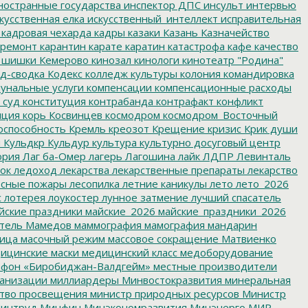
остранные государства
инспектор ДПС
инсульт
интервью
кусственная елка
искусственный_интеллект
исправительная
кадровая чехарда
кадры
казаки
Казань
Казначейство
ремонт
карантин
карате
каратин
катастрофа
кафе
качество
 шишки
Кемерово
кинозал
кинологи
кинотеатр "Родина"
д-сводка
Кодекс
колледж культуры
колония
командировка
унальные услуги
компенсации
компенсационные расходы
 суд
конституция
контрабанда
контрафакт
конфликт
пция
корь
Косвинцев
космодром
космодром_Восточный
оспособность
Кремль
креозот
Крещение
кризис
Крик души
я
Кульдкр
Кульдур
культура
культурно досуговый центр
ория
Лаг ба-Омер
лагерь
Лагошина
лайк
ЛДПР
Левинталь
ок
ледоход
лекарства
лекарственные препараты
лекарство
сные пожары
лесопилка
летние каникулы
лето
лето_2026
с
лотерея
лоукостер
лунное затмение
лучший спасатель
йские праздники
майские_2026
майские_праздники_2026
тель
Мамедов
маммография
мамография
мандарин
ица
масочный режим
массовое сокращение
Матвиенко
ицинские маски
медицинский класс
медоборудование
фон «Биробиджан-Валдгейм»
местные производители
анизации
миллиардеры
Минвостокразвития
минеральная
тво просвещения
министр природных ресурсов
Министр
интруд
Минфин
Минэкономразвития
Минэнерго
МИР