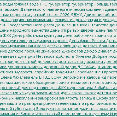
е воды
грязная вода
ГТО
губернатор
губернатор Гольдштей
я таможня
Дальневосточная энергетическая компания
Дальне
чные перевозки
дачный_сезон_2026
ДВЖД
Движение общес
декларационная компания
декларация
декларация о дохода
нь Государственного флага
День защитника Отечества
ден
ень народного единства
день открытых дверей
День памят
а ЖКХ
День работника культуры
день работника транспорта
день учителя
день физкультурника
День флага России
День
ская музыкальная школа
детская площадка
детская_больниц
ание
детское пособие
Джабаров
Джанхотов
дзюдо
диабет
ди
едведев
Дмитрий Нестеров
Доблесть_Хингана
Добрые люд
острои
долгострой
долевое строительство
должники
дом о
аки
дорожные камеры
дорожный радар
ДОСААФ
дотации
до
ейская_мудрость
еврейские традиции
Евровидение
Евросе
Елена Хахалева
ель
ЕНВД
Ефим Вепринский
жалоба
жд пере
детьми
жестокое обращение с животными
жестокость
живо
ирот
жильё для подтопленцев
ЖКХ
журналистика
Забайкальск
м
заказник Ульдура
заказник Ульдуры
закон
Законодательное
ионных накоплений
заморозки
занятость
запись в школу
запо
дей
защита прав предпринимателей
защита предпринимате
лотой губернатор
Золотухин
золотые медалисты
зоозащит
ампания
избирком
Известковый
измени жизнь к лучшему
Изр