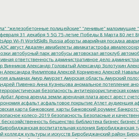
ла"
"железобетонные полицейские"
"ленивые" малоимущие
"
февраля
31 декабря
5
5G
75-летие Победы
8 Марта
80 лет
8
tsApp
Wi-Fi
WorldSkills Russia
аборты
аварийная посадка
авари
 АЭС
август
Авдалян
авиабилеты
авиакатастрофа
авиалесоохр
озки
автобусный парк
автобусы
автовокзал
автоклуб
автомо
ивная ответственность
административное дело
администра
р Винников
Александр Головатый
Александр Золотухин
Алек
ин
Александра Филиппова
Алексей Корниенко
Алексей Наваль
гия
альманах
Амур
Амурзет
Амурская область
Амурский поло
ндрей Пивенко
Анна Кузнецова
аномальное потепление
ано
террористическая безопасность
антитеррористическая коми
Арбат
Арена
аренда земли
арендная плата
арест
арест счет
трономия
асфальт
асфальтовое покрытие
Атлет
аудиенция
аф
овская карта
банковские_карты
банковский роуминг
банкротс
зопасное колесо-2019
безопасность
Безопасные и качестве
к
бесхозяйственность
бешенство
библиотека
бизнес
бизнес 
Биробиджанская воспитательная колония
Биробиджанская т
 колледж культуры и искусств
Биробиджанский район
Биро