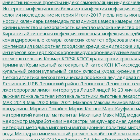
инвестиционные проекты
индекс самоизоляции
индекс чел
Интернет
инфекционная больница
инфекция
инфляция
инф
колония
исследование
история
Итоги-2017
июль
июнь
июн
России
календарь
календарь праздников
камера
камеры
Ка
жизни
качество и безопасность
качество молока
качество о
Кирга
китай
кишечная инфекция
кишечная_инфекция
кладб
командировочные
комары
комиссия
комитет образования
к
компенсация
комфортная городская среда
кондитерские из
интересов
концерт
Корж
коронавирус
коронавирусные вып
космос
котельная
Кочмар
КПРФ
КПСС
кража
кражи
красная 
Криминал
Крым
крытый каток
крытый_каток
КСН
КТ-исслед
купальный сезон
купальный_сезон
купюры
Кураж
курение
К
Легкая атлетика
легкоатлетическая пробежка
лед
ледовая п
Ленинская ЦРБ
Ленинский район
Ленинское
Ленинское сел
лжетерроризм
лимон
литература
Лицей
лицей № 23
личны
лыжная гонка
льготная ипотека
льготники
льготные лекарст
МАК-2019
Мак-2020
Мак-2021
Макаров
Максим Акимов
Макс
мандарины
Марвин Токайер
Мария Костюк
Марк Кауфман
ма
материнский капитал
маткапитал
Махинько
Маяк
МВД
меда
медосмотр
медработники
медсестры
международная деле
метеорит
методика
мигранты
миграционная политика
мигра
вода
Минздрав
минимальный размер заработной платы
мин
строительства и ЖКХ
Минобороны РФ
Минобрнауки
Минпр